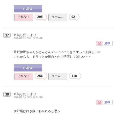
それな！
295
うーん…
92
名無しだＪ
より
37
2016年1月30日 3:28 PM
最近伊野ちゃんがどんどんテレビに出てきてすっごく嬉しい☆
これからも、ドラマとか舞台とかで活躍してほしい＾＾
それな！
256
うーん…
118
名無しだＪ
より
38
2016年1月30日 8:54 PM
伊野尾は好き嫌いわかれると思う