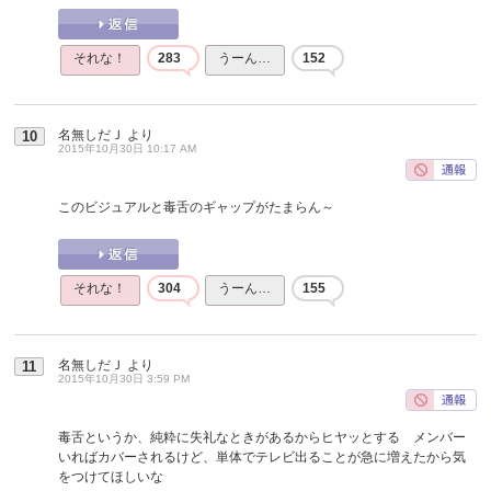
それな！
283
うーん…
152
名無しだＪ
より
10
2015年10月30日 10:17 AM
このビジュアルと毒舌のギャップがたまらん～
それな！
304
うーん…
155
名無しだＪ
より
11
2015年10月30日 3:59 PM
毒舌というか、純粋に失礼なときがあるからヒヤッとする メンバー
いればカバーされるけど、単体でテレビ出ることが急に増えたから気
をつけてほしいな