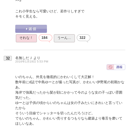
>>3
これ小学生なら可愛いけど、若作りしすぎで
キモく見える。
それな！
184
うーん…
322
名無しだＪ
より
32
2016年1月19日 5:53 PM
いのちゃん、外見を徹底的にかわいくして大正解！
数年前にd誌で中島ゆーとが撮った写真が、かわいい伊野尾の初期かな
あ。
海岸で強風だったから髪が顔にかかって今のような女の子っぽい雰囲
気だった。
ゆーとは子供の頃からいのちゃんは女の子みたいにきれいと言ってい
たから
そういう目線でシャッターを切ったんだろうけど。
でもいのちゃん、かわいい売りするつもりなら建築より毒舌を磨いて
ほしいなあ。