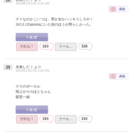
28
2016年1月13日 4:34 AM
ゲイなのかこいつは。男か女かハッキリしろや！
JrのJ.J Expressにいた頃のほうが男らしかった。
それな！
163
うーん…
328
名無しだＪ
より
29
2016年1月17日 2:05 PM
ゲスのボーカル
雨上がりのほとちゃん
髪型一緒
それな！
193
うーん…
310