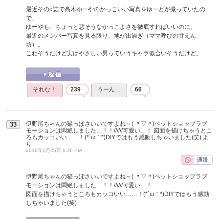
最近そのd誌で髙木ゆーやのかっこいい写真をゆーとが撮っていたの
で、
ゆーやも、ちょっと悪そうなかっこよさを徹底すればいいのに。
最近のメンバー写真を見る限り、地が出過ぎ（ママ呼びの甘えん
坊）。
こわそうだけど実はやさしい男っていうキャラ似合いそうだけど。
それな！
239
うーん…
66
伊野尾ちゃんの猫っぽさいいですよね～( 〃▽〃)ペットショップラブ
33
モーションは悶絶しました…！！//////可愛い…！ 図面を描けちゃうとこ
ろもカッコいい……！(*´ω｀*)DIYではもう感動しちゃいました(笑)
よ
り
2016年1月25日 6:36 PM
伊野尾ちゃんの猫っぽさいいですよね～( 〃▽〃)ペットショップラブ
モーションは悶絶しました…！！//////可愛い…！
図面を描けちゃうところもカッコいい……！(*´ω｀*)DIYではもう感動
しちゃいました(笑)