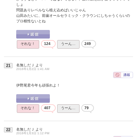
しょ
問題ありレベルなら植え込めばいいじゃん
山田みたいに、前歯オールセラミック・クラウンにしちゃうくらいの
プロ根性ないとね
それな！
124
うーん…
249
名無しだＪ
より
21
2016年1月2日 1:41 AM
伊野尾君今年も頑張れよ！
それな！
407
うーん…
79
名無しだＪ
より
22
2016年1月3日 1:12 PM