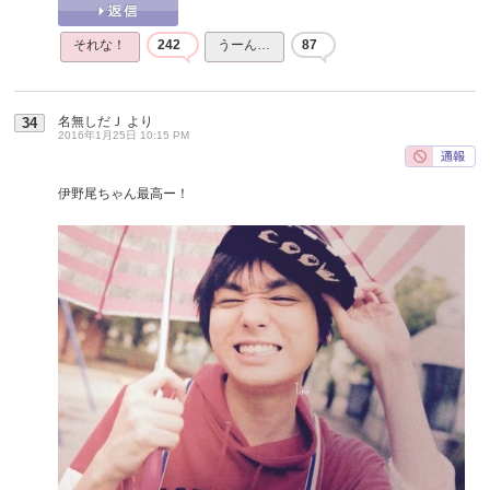
それな！
242
うーん…
87
名無しだＪ
より
34
2016年1月25日 10:15 PM
伊野尾ちゃん最高ー！