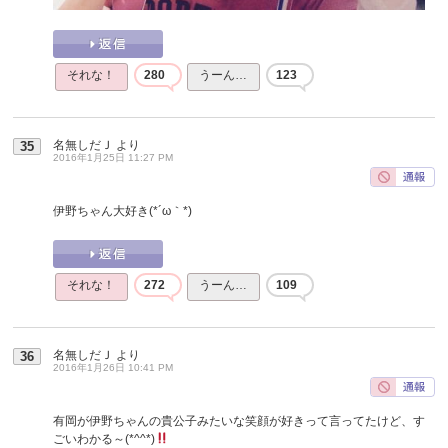
それな！
280
うーん…
123
名無しだＪ
より
35
2016年1月25日 11:27 PM
伊野ちゃん大好き(*´ω｀*)
それな！
272
うーん…
109
名無しだＪ
より
36
2016年1月26日 10:41 PM
有岡が伊野ちゃんの貴公子みたいな笑顔が好きって言ってたけど、す
ごいわかる～(*^^*)