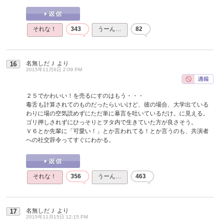
それな！
343
うーん…
82
名無しだＪ
より
16
2015年11月6日 2:09 PM
２５でかわいい！を売るにすのはもう・・・
毒舌も計算されてのものだったらいいけど、彼の場合、大学出ている
わりに場の空気読めずにただ単に暴言を吐いているだけ。に見える。
ゴリ押しされずにひっそりとヲタ内で生きていた方が良さそう。
Ｖ６とか先輩に「可愛い！」とか言われてる！とか言うのも、共演者
への社交辞令ってすぐにわかる。
それな！
356
うーん…
463
名無しだＪ
より
17
2015年11月15日 12:15 PM