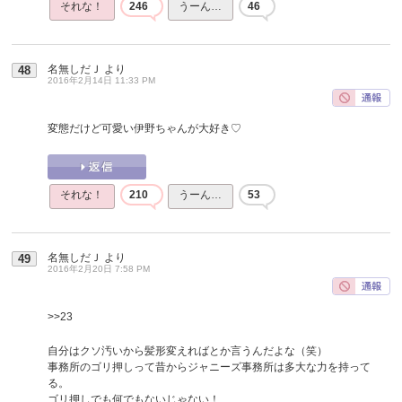
それな！
246
うーん…
46
名無しだＪ
より
48
2016年2月14日 11:33 PM
変態だけど可愛い伊野ちゃんが大好き♡
それな！
210
うーん…
53
名無しだＪ
より
49
2016年2月20日 7:58 PM
>>23
自分はクソ汚いから髪形変えればとか言うんだよな（笑）
事務所のゴリ押しって昔からジャニーズ事務所は多大な力を持って
る。
ゴリ押しでも何でもないじゃない！