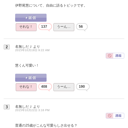
伊野尾慧について、自由に語るトピックです。
それな！
137
うーん…
56
名無しだＪ
より
2
2015年10月19日 9:22 AM
慧くん可愛い！
それな！
408
うーん…
190
名無しだＪ
より
3
2015年10月22日 3:16 PM
普通の25歳がこんな可愛らしさ出せる？