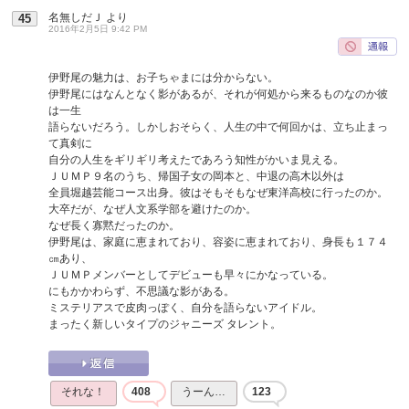
名無しだＪ
より
45
2016年2月5日 9:42 PM
伊野尾の魅力は、お子ちゃまには分からない。
伊野尾にはなんとなく影があるが、それが何処から来るものなのか彼
は一生
語らないだろう。しかしおそらく、人生の中で何回かは、立ち止まっ
て真剣に
自分の人生をギリギリ考えたであろう知性がかいま見える。
ＪＵＭＰ９名のうち、帰国子女の岡本と、中退の高木以外は
全員堀越芸能コース出身。彼はそもそもなぜ東洋高校に行ったのか。
大卒だが、なぜ人文系学部を避けたのか。
なぜ長く寡黙だったのか。
伊野尾は、家庭に恵まれており、容姿に恵まれており、身長も１７４
㎝あり、
ＪＵＭＰメンバーとしてデビューも早々にかなっている。
にもかかわらず、不思議な影がある。
ミステリアスで皮肉っぽく、自分を語らないアイドル。
まったく新しいタイプのジャニーズ タレント。
それな！
408
うーん…
123