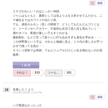
２５でかわいい！のはじっさい奇跡。
ジャニはもともと、素材としては並より上を入所させてんだから、二
十歳位まではカワイイの当たり前。
でも、成長ホルモン（笑）の関係で、どうしてもだんだんゴツくな
り、ドーランやヘアカラー、不規則な生活で見た目も荒れていく・・
酒やタバコ、夜遊び激しい子もすぐわかる。
腹筋割れ、などど言って筋トレに打ち込みすぎも老化を早める・・・
この伊野尾という子は、それらと無縁に見え、１０代の美しさが手つ
かずで残ってる気が・・
そういう意味では奇跡。でもビジュアルだけじゃ生き残れないのが芸
能界。
それな！
533
うーん…
101
名無しだＪ
より
18
2015年12月3日 12:42 PM
ハゲ疑惑なかったっけ