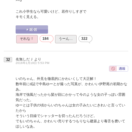
>>3
これ小学生なら可愛いけど、若作りしすぎで
キモく見える。
それな！
184
うーん…
322
名無しだＪ
より
32
2016年1月19日 5:53 PM
いのちゃん、外見を徹底的にかわいくして大正解！
数年前にd誌で中島ゆーとが撮った写真が、かわいい伊野尾の初期かな
あ。
海岸で強風だったから髪が顔にかかって今のような女の子っぽい雰囲
気だった。
ゆーとは子供の頃からいのちゃんは女の子みたいにきれいと言ってい
たから
そういう目線でシャッターを切ったんだろうけど。
でもいのちゃん、かわいい売りするつもりなら建築より毒舌を磨いて
ほしいなあ。