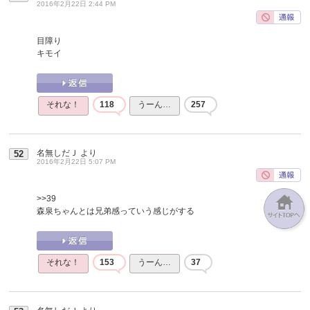
2016年2月22日 2:44 PM
目障り
キモイ
それな！
118
うーん…
257
名無しだＪ
より
52
2016年2月22日 5:07 PM
>>39
森泉ちゃんとは兄弟感っていう感じがする
それな！
153
うーん…
37