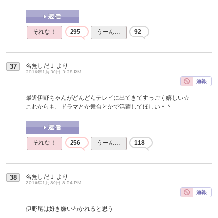
それな！
295
うーん…
92
名無しだＪ
より
37
2016年1月30日 3:28 PM
最近伊野ちゃんがどんどんテレビに出てきてすっごく嬉しい☆
これからも、ドラマとか舞台とかで活躍してほしい＾＾
それな！
256
うーん…
118
名無しだＪ
より
38
2016年1月30日 8:54 PM
伊野尾は好き嫌いわかれると思う