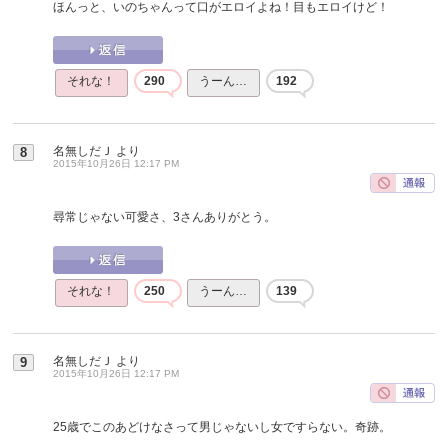
ほんっと、いのちゃんって口がエロイよね！目もエロイけど！
それな！
290
うーん…
192
名無しだＪ
より
8
2015年10月26日 12:17 PM
尋常じゃない可愛さ、3さんありがとう。
それな！
250
うーん…
139
名無しだＪ
より
9
2015年10月26日 12:17 PM
25歳でこのあどけなさって男じゃないし女ですらない。奇跡。