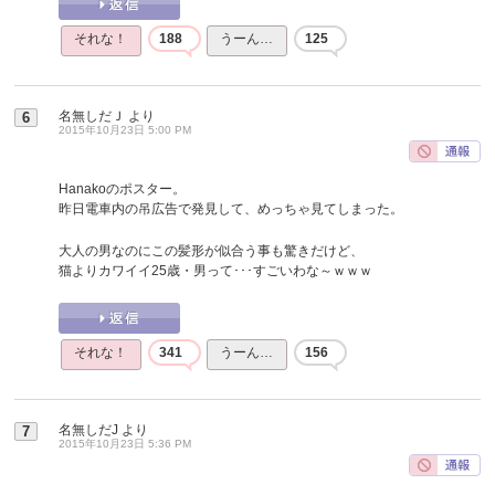
それな！
188
うーん…
125
名無しだＪ
より
6
2015年10月23日 5:00 PM
Hanakoのポスター。
昨日電車内の吊広告で発見して、めっちゃ見てしまった。
大人の男なのにこの髪形が似合う事も驚きだけど、
猫よりカワイイ25歳・男って･･･すごいわな～ｗｗｗ
それな！
341
うーん…
156
名無しだJ
より
7
2015年10月23日 5:36 PM