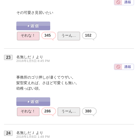
その可愛さ見習いたい
それな！
345
うーん…
102
名無しだＪ
より
23
2016年1月5日 8:45 PM
事務所のゴリ押しが凄くてウザい。
髪型変えれば、さほど可愛くも無い。
幼稚っぽい頭。
それな！
286
うーん…
380
名無しだＪ
より
24
2016年1月6日 1:49 PM