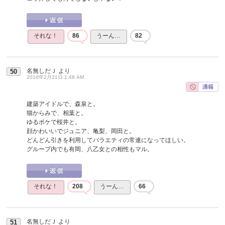
それな！
86
うーん…
82
名無しだＪ
より
50
2016年2月21日 1:48 AM
建築アイドルで、森泉と。
猫からみで、相葉と。
ゆるボケで桜井と。
顔かわいいでジュニア、亀梨、岡田と。
どんどん引きを利用してバラエティの常連になってほしい。
グループ内でも有岡、八乙女との相性もマル。
それな！
208
うーん…
66
名無しだＪ
より
51