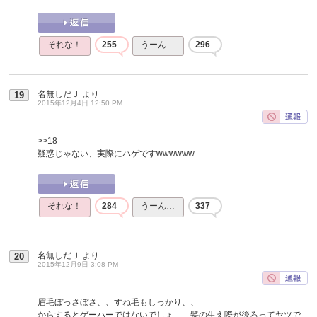
それな！
255
うーん…
296
名無しだＪ
より
19
2015年12月4日 12:50 PM
>>18
疑惑じゃない、実際にハゲですwwwwww
それな！
284
うーん…
337
名無しだＪ
より
20
2015年12月9日 3:08 PM
眉毛ぼっさぼさ、、すね毛もしっかり、、
からするとゲーハーではないでしょ、、髪の生え際が後ろってヤツで