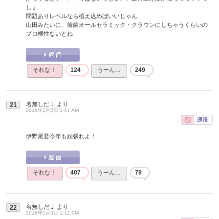
しょ
問題ありレベルなら植え込めばいいじゃん
山田みたいに、前歯オールセラミック・クラウンにしちゃうくらいの
プロ根性ないとね
それな！
124
うーん…
249
名無しだＪ
より
21
2016年1月2日 1:41 AM
伊野尾君今年も頑張れよ！
それな！
407
うーん…
79
名無しだＪ
より
22
2016年1月3日 1:12 PM