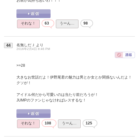
お前が気持ち悪いわ！！！
それな！
63
うーん…
98
名無しだＪ
より
44
2016年2月4日 8:46 PM
>>28
大きなお世話だよ！伊野尾君の魅力は男とか女とか関係ないんだよ！
クソが！
アイドル何だから可愛いのは当たり前だろうが！
JUMPのファンじゃなければレスするな！
それな！
108
うーん…
125