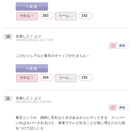
それな！
283
うーん…
152
名無しだＪ
より
10
2015年10月30日 10:17 AM
このビジュアルと毒舌のギャップがたまらん～
それな！
304
うーん…
155
名無しだＪ
より
11
2015年10月30日 3:59 PM
毒舌というか、純粋に失礼なときがあるからヒヤッとする メンバー
いればカバーされるけど、単体でテレビ出ることが急に増えたから気
をつけてほしいな