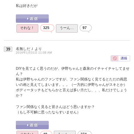
私は好きだが
それな！
325
うーん…
97
名無しだＪ
より
39
2016年1月31日 11:08 AM
DIYを見てよく思うのだが、伊野ちゃんと森泉のイチャイチャしてませ
ん？
私は伊野ちゃんのファンですが、ファン関係なく見てるとただの両思
いの画と見えてしまいます。。。（一方的に伊野ちゃんがスキとか）
ボディータッチもどちらかと言えば多い方だし、、、私だけでしょう
か？
ファン関係なく見ると皆さんはどう思いますか？
（もし不可解に思ったならすいません）