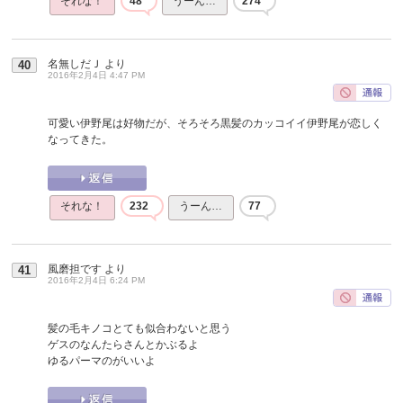
それな！
48
うーん…
274
名無しだＪ
より
40
2016年2月4日 4:47 PM
可愛い伊野尾は好物だが、そろそろ黒髪のカッコイイ伊野尾が恋しく
なってきた。
それな！
232
うーん…
77
風磨担です
より
41
2016年2月4日 6:24 PM
髪の毛キノコとても似合わないと思う
ゲスのなんたらさんとかぶるよ
ゆるパーマのがいいよ