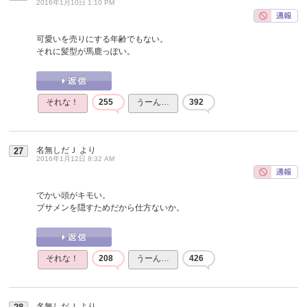
2016年1月10日 1:10 PM
可愛いを売りにする年齢でもない。
それに髪型が馬鹿っぽい。
それな！
255
うーん…
392
名無しだＪ
より
27
2016年1月12日 8:32 AM
でかい頭がキモい。
ブサメンを隠すためだから仕方ないか。
それな！
208
うーん…
426
名無しだＪ
より