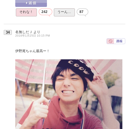
それな！
242
うーん…
87
名無しだＪ
より
34
2016年1月25日 10:15 PM
伊野尾ちゃん最高ー！