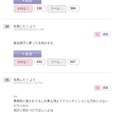
それな！
130
うーん…
304
名無しだＪ
より
14
2015年10月31日 8:11 PM
最近調子に乗ってる気がする
それな！
432
うーん…
527
名無しだＪ
より
15
2015年11月2日 7:26 PM
>>
事務所に推されてるし仕事も増えててコンディションも万全じゃない
だろうから
余計に気をつけてほしいよね