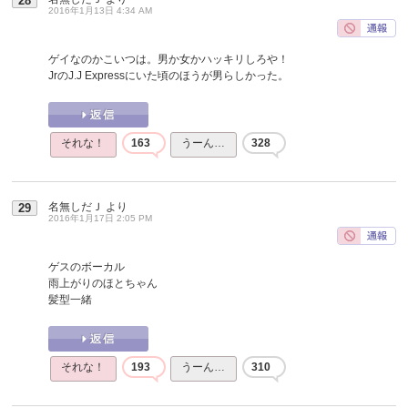
28
2016年1月13日 4:34 AM
ゲイなのかこいつは。男か女かハッキリしろや！
JrのJ.J Expressにいた頃のほうが男らしかった。
それな！
163
うーん…
328
名無しだＪ
より
29
2016年1月17日 2:05 PM
ゲスのボーカル
雨上がりのほとちゃん
髪型一緒
それな！
193
うーん…
310