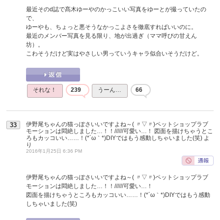
最近そのd誌で髙木ゆーやのかっこいい写真をゆーとが撮っていたの
で、
ゆーやも、ちょっと悪そうなかっこよさを徹底すればいいのに。
最近のメンバー写真を見る限り、地が出過ぎ（ママ呼びの甘えん
坊）。
こわそうだけど実はやさしい男っていうキャラ似合いそうだけど。
それな！
239
うーん…
66
伊野尾ちゃんの猫っぽさいいですよね～( 〃▽〃)ペットショップラブ
33
モーションは悶絶しました…！！//////可愛い…！ 図面を描けちゃうとこ
ろもカッコいい……！(*´ω｀*)DIYではもう感動しちゃいました(笑)
よ
り
2016年1月25日 6:36 PM
伊野尾ちゃんの猫っぽさいいですよね～( 〃▽〃)ペットショップラブ
モーションは悶絶しました…！！//////可愛い…！
図面を描けちゃうところもカッコいい……！(*´ω｀*)DIYではもう感動
しちゃいました(笑)