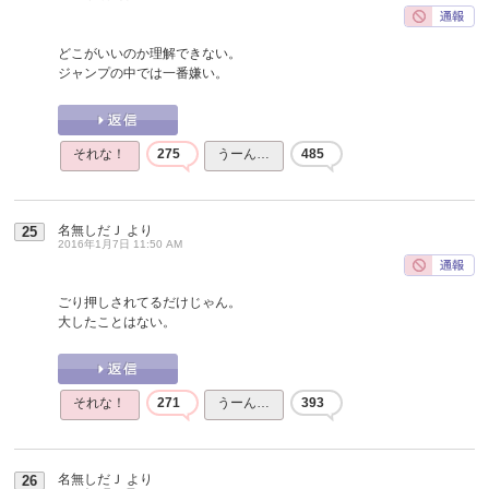
どこがいいのか理解できない。
ジャンプの中では一番嫌い。
それな！
275
うーん…
485
名無しだＪ
より
25
2016年1月7日 11:50 AM
ごり押しされてるだけじゃん。
大したことはない。
それな！
271
うーん…
393
名無しだＪ
より
26