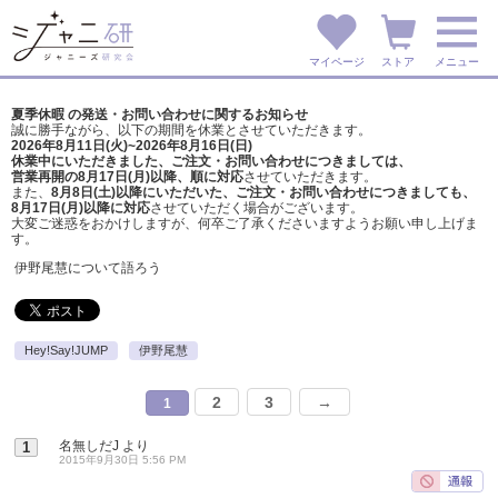
マイページ
ストア
メニュー
夏季休暇 の発送・お問い合わせに関するお知らせ
誠に勝手ながら、以下の期間を休業とさせていただきます。
2026年8月11日(火)~2026年8月16日(日)
休業中にいただきました、ご注文・お問い合わせにつきましては、
営業再開の8月17日(月)以降、順に対応
させていただきます。
また、
8月8日(土)以降にいただいた、ご注文・
お問い合わせにつきましても、
8月17日(月)以降に対応
させていただく場合がございます。
大変ご迷惑をおかけしますが、
何卒ご了承くださいますようお願い申し上げま
す。
伊野尾慧について語ろう
Hey!Say!JUMP
伊野尾慧
2
3
→
1
名無しだJ
より
1
2015年9月30日 5:56 PM