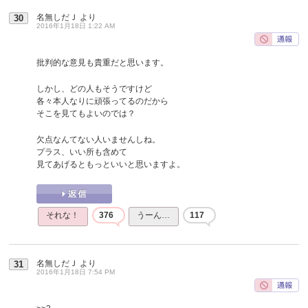
名無しだＪ
より
30
2016年1月18日 1:22 AM
批判的な意見も貴重だと思います。
しかし、どの人もそうですけど
各々本人なりに頑張ってるのだから
そこを見てもよいのでは？
欠点なんてない人いませんしね。
プラス、いい所も含めて
見てあげるともっといいと思いますよ。
それな！
376
うーん…
117
名無しだＪ
より
31
2016年1月18日 7:54 PM