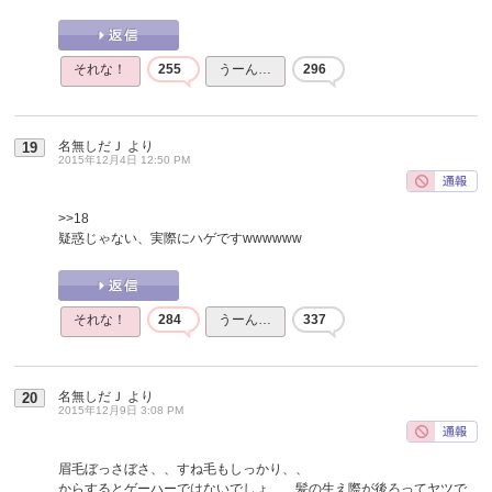
それな！
255
うーん…
296
名無しだＪ
より
19
2015年12月4日 12:50 PM
>>18
疑惑じゃない、実際にハゲですwwwwww
それな！
284
うーん…
337
名無しだＪ
より
20
2015年12月9日 3:08 PM
眉毛ぼっさぼさ、、すね毛もしっかり、、
からするとゲーハーではないでしょ、、髪の生え際が後ろってヤツで