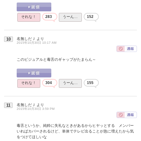
それな！
283
うーん…
152
名無しだＪ
より
10
2015年10月30日 10:17 AM
このビジュアルと毒舌のギャップがたまらん～
それな！
304
うーん…
155
名無しだＪ
より
11
2015年10月30日 3:59 PM
毒舌というか、純粋に失礼なときがあるからヒヤッとする メンバー
いればカバーされるけど、単体でテレビ出ることが急に増えたから気
をつけてほしいな