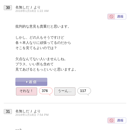
名無しだＪ
より
30
2016年1月18日 1:22 AM
批判的な意見も貴重だと思います。
しかし、どの人もそうですけど
各々本人なりに頑張ってるのだから
そこを見てもよいのでは？
欠点なんてない人いませんしね。
プラス、いい所も含めて
見てあげるともっといいと思いますよ。
それな！
376
うーん…
117
名無しだＪ
より
31
2016年1月18日 7:54 PM