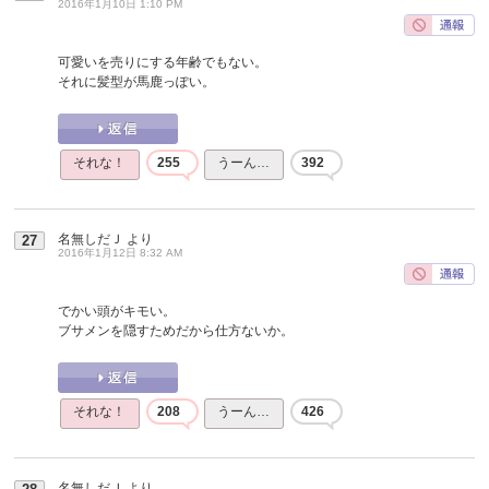
2016年1月10日 1:10 PM
可愛いを売りにする年齢でもない。
それに髪型が馬鹿っぽい。
それな！
255
うーん…
392
名無しだＪ
より
27
2016年1月12日 8:32 AM
でかい頭がキモい。
ブサメンを隠すためだから仕方ないか。
それな！
208
うーん…
426
名無しだＪ
より