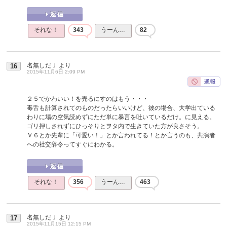
それな！
343
うーん…
82
名無しだＪ
より
16
2015年11月6日 2:09 PM
２５でかわいい！を売るにすのはもう・・・
毒舌も計算されてのものだったらいいけど、彼の場合、大学出ている
わりに場の空気読めずにただ単に暴言を吐いているだけ。に見える。
ゴリ押しされずにひっそりとヲタ内で生きていた方が良さそう。
Ｖ６とか先輩に「可愛い！」とか言われてる！とか言うのも、共演者
への社交辞令ってすぐにわかる。
それな！
356
うーん…
463
名無しだＪ
より
17
2015年11月15日 12:15 PM