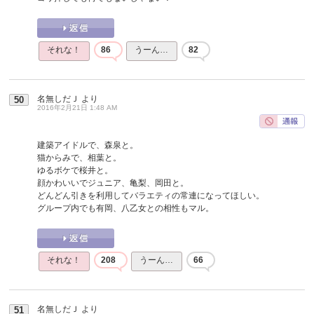
それな！
86
うーん…
82
名無しだＪ
より
50
2016年2月21日 1:48 AM
建築アイドルで、森泉と。
猫からみで、相葉と。
ゆるボケで桜井と。
顔かわいいでジュニア、亀梨、岡田と。
どんどん引きを利用してバラエティの常連になってほしい。
グループ内でも有岡、八乙女との相性もマル。
それな！
208
うーん…
66
名無しだＪ
より
51