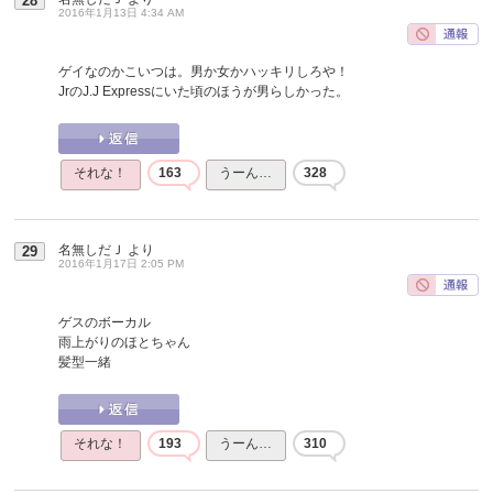
28
2016年1月13日 4:34 AM
ゲイなのかこいつは。男か女かハッキリしろや！
JrのJ.J Expressにいた頃のほうが男らしかった。
それな！
163
うーん…
328
名無しだＪ
より
29
2016年1月17日 2:05 PM
ゲスのボーカル
雨上がりのほとちゃん
髪型一緒
それな！
193
うーん…
310