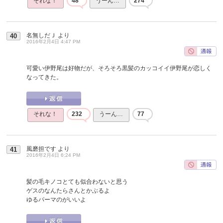
それな！
48
うーん…
274
名無しだＪ
より
40
2016年2月4日 4:47 PM
可愛い伊野尾は好物だが、そろそろ黒髪のカッコイイ伊野尾が恋しく
なってきた。
それな！
232
うーん…
77
風磨担です
より
41
2016年2月4日 6:24 PM
髪の毛キノコとても似合わないと思う
ゲスのなんたらさんとかぶるよ
ゆるパーマのがいいよ