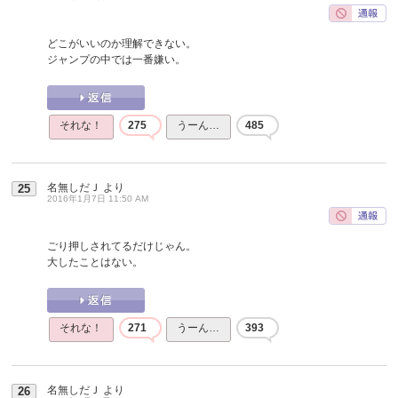
どこがいいのか理解できない。
ジャンプの中では一番嫌い。
それな！
275
うーん…
485
名無しだＪ
より
25
2016年1月7日 11:50 AM
ごり押しされてるだけじゃん。
大したことはない。
それな！
271
うーん…
393
名無しだＪ
より
26