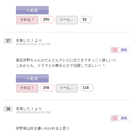
それな！
295
うーん…
92
名無しだＪ
より
37
2016年1月30日 3:28 PM
最近伊野ちゃんがどんどんテレビに出てきてすっごく嬉しい☆
これからも、ドラマとか舞台とかで活躍してほしい＾＾
それな！
256
うーん…
118
名無しだＪ
より
38
2016年1月30日 8:54 PM
伊野尾は好き嫌いわかれると思う