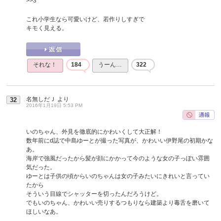
>>3
これ小学生なら可愛いけど、若作りしすぎで
キモく見える。
それな！
184
うーん…
322
名無しだＪ
より
32
2016年1月19日 5:53 PM
いのちゃん、外見を徹底的にかわいくして大正解！
数年前にd誌で中島ゆーとが撮った写真が、かわいい伊野尾の初期かな
あ。
海岸で強風だったから髪が顔にかかって今のような女の子っぽい雰囲
気だった。
ゆーとは子供の頃からいのちゃんは女の子みたいにきれいと言ってい
たから
そういう目線でシャッターを切ったんだろうけど。
でもいのちゃん、かわいい売りするつもりなら建築より毒舌を磨いて
ほしいなあ。