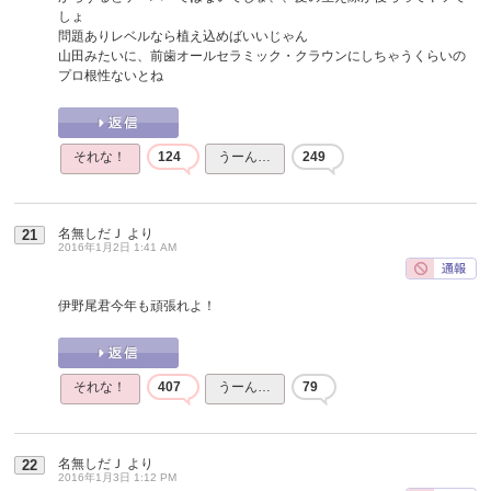
しょ
問題ありレベルなら植え込めばいいじゃん
山田みたいに、前歯オールセラミック・クラウンにしちゃうくらいの
プロ根性ないとね
それな！
124
うーん…
249
名無しだＪ
より
21
2016年1月2日 1:41 AM
伊野尾君今年も頑張れよ！
それな！
407
うーん…
79
名無しだＪ
より
22
2016年1月3日 1:12 PM