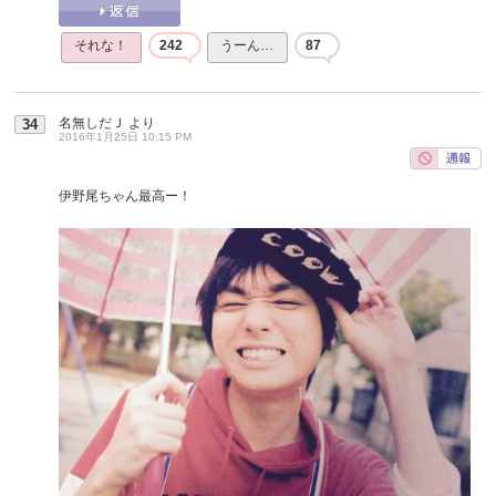
それな！
242
うーん…
87
名無しだＪ
より
34
2016年1月25日 10:15 PM
伊野尾ちゃん最高ー！