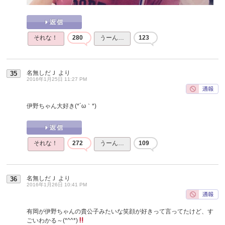
それな！
280
うーん…
123
名無しだＪ
より
35
2016年1月25日 11:27 PM
伊野ちゃん大好き(*´ω｀*)
それな！
272
うーん…
109
名無しだＪ
より
36
2016年1月26日 10:41 PM
有岡が伊野ちゃんの貴公子みたいな笑顔が好きって言ってたけど、す
ごいわかる～(*^^*)