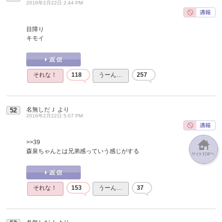
2016年2月22日 2:44 PM
目障り
キモイ
それな！
118
うーん…
257
名無しだＪ
より
52
2016年2月22日 5:07 PM
>>39
森泉ちゃんとは兄弟感っていう感じがする
それな！
153
うーん…
37