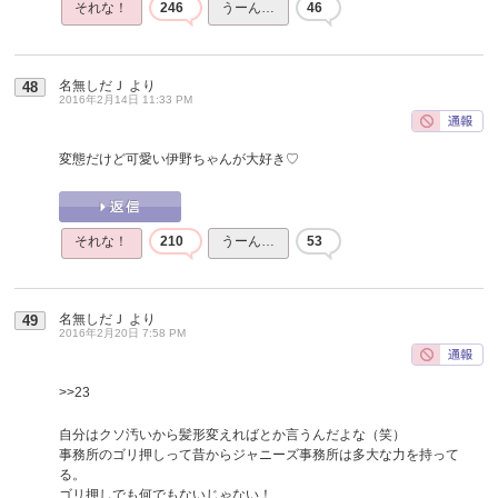
それな！
246
うーん…
46
名無しだＪ
より
48
2016年2月14日 11:33 PM
変態だけど可愛い伊野ちゃんが大好き♡
それな！
210
うーん…
53
名無しだＪ
より
49
2016年2月20日 7:58 PM
>>23
自分はクソ汚いから髪形変えればとか言うんだよな（笑）
事務所のゴリ押しって昔からジャニーズ事務所は多大な力を持って
る。
ゴリ押しでも何でもないじゃない！