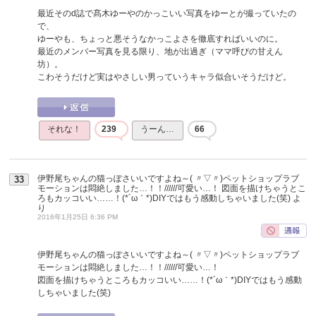
最近そのd誌で髙木ゆーやのかっこいい写真をゆーとが撮っていたの
で、
ゆーやも、ちょっと悪そうなかっこよさを徹底すればいいのに。
最近のメンバー写真を見る限り、地が出過ぎ（ママ呼びの甘えん
坊）。
こわそうだけど実はやさしい男っていうキャラ似合いそうだけど。
それな！
239
うーん…
66
伊野尾ちゃんの猫っぽさいいですよね～( 〃▽〃)ペットショップラブ
33
モーションは悶絶しました…！！//////可愛い…！ 図面を描けちゃうとこ
ろもカッコいい……！(*´ω｀*)DIYではもう感動しちゃいました(笑)
よ
り
2016年1月25日 6:36 PM
伊野尾ちゃんの猫っぽさいいですよね～( 〃▽〃)ペットショップラブ
モーションは悶絶しました…！！//////可愛い…！
図面を描けちゃうところもカッコいい……！(*´ω｀*)DIYではもう感動
しちゃいました(笑)