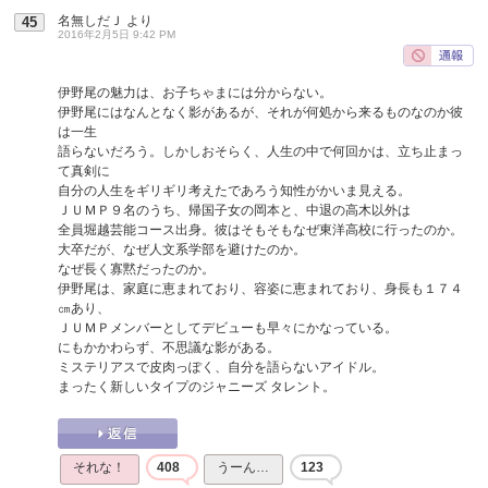
名無しだＪ
より
45
2016年2月5日 9:42 PM
伊野尾の魅力は、お子ちゃまには分からない。
伊野尾にはなんとなく影があるが、それが何処から来るものなのか彼
は一生
語らないだろう。しかしおそらく、人生の中で何回かは、立ち止まっ
て真剣に
自分の人生をギリギリ考えたであろう知性がかいま見える。
ＪＵＭＰ９名のうち、帰国子女の岡本と、中退の高木以外は
全員堀越芸能コース出身。彼はそもそもなぜ東洋高校に行ったのか。
大卒だが、なぜ人文系学部を避けたのか。
なぜ長く寡黙だったのか。
伊野尾は、家庭に恵まれており、容姿に恵まれており、身長も１７４
㎝あり、
ＪＵＭＰメンバーとしてデビューも早々にかなっている。
にもかかわらず、不思議な影がある。
ミステリアスで皮肉っぽく、自分を語らないアイドル。
まったく新しいタイプのジャニーズ タレント。
それな！
408
うーん…
123