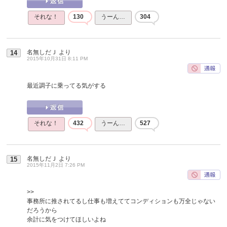
それな！
130
うーん…
304
名無しだＪ
より
14
2015年10月31日 8:11 PM
最近調子に乗ってる気がする
それな！
432
うーん…
527
名無しだＪ
より
15
2015年11月2日 7:26 PM
>>
事務所に推されてるし仕事も増えててコンディションも万全じゃない
だろうから
余計に気をつけてほしいよね