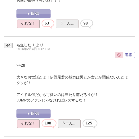
お前が気持ち悪いわ！！！
それな！
63
うーん…
98
名無しだＪ
より
44
2016年2月4日 8:46 PM
>>28
大きなお世話だよ！伊野尾君の魅力は男とか女とか関係ないんだよ！
クソが！
アイドル何だから可愛いのは当たり前だろうが！
JUMPのファンじゃなければレスするな！
それな！
108
うーん…
125