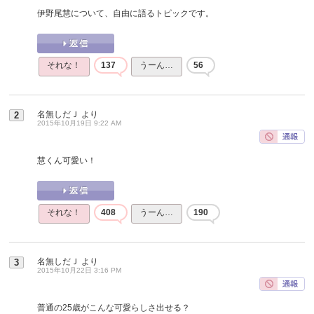
伊野尾慧について、自由に語るトピックです。
それな！
137
うーん…
56
名無しだＪ
より
2
2015年10月19日 9:22 AM
慧くん可愛い！
それな！
408
うーん…
190
名無しだＪ
より
3
2015年10月22日 3:16 PM
普通の25歳がこんな可愛らしさ出せる？