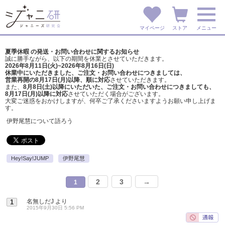
マイページ
ストア
メニュー
夏季休暇 の発送・お問い合わせに関するお知らせ
誠に勝手ながら、以下の期間を休業とさせていただきます。
2026年8月11日(火)~2026年8月16日(日)
休業中にいただきました、ご注文・お問い合わせにつきましては、
営業再開の8月17日(月)以降、順に対応
させていただきます。
また、
8月8日(土)以降にいただいた、ご注文・
お問い合わせにつきましても、
8月17日(月)以降に対応
させていただく場合がございます。
大変ご迷惑をおかけしますが、
何卒ご了承くださいますようお願い申し上げま
す。
伊野尾慧について語ろう
Hey!Say!JUMP
伊野尾慧
2
3
→
1
名無しだJ
より
1
2015年9月30日 5:56 PM