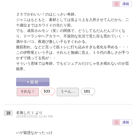
２５でかわいい！のはじっさい奇跡。
ジャニはもともと、素材としては並より上を入所させてんだから、二
十歳位まではカワイイの当たり前。
でも、成長ホルモン（笑）の関係で、どうしてもだんだんゴツくな
り、ドーランやヘアカラー、不規則な生活で見た目も荒れていく・・
酒やタバコ、夜遊び激しい子もすぐわかる。
腹筋割れ、などど言って筋トレに打ち込みすぎも老化を早める・・・
この伊野尾という子は、それらと無縁に見え、１０代の美しさが手つ
かずで残ってる気が・・
そういう意味では奇跡。でもビジュアルだけじゃ生き残れないのが芸
能界。
それな！
533
うーん…
101
名無しだＪ
より
18
2015年12月3日 12:42 PM
ハゲ疑惑なかったっけ