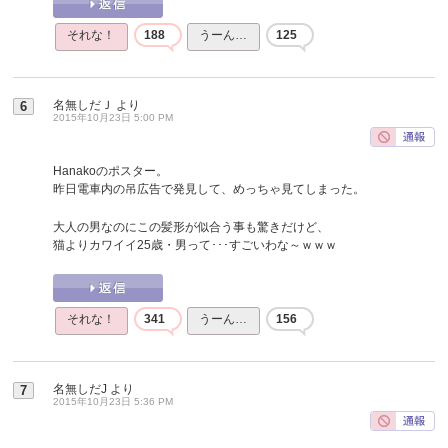
それな！
188
うーん…
125
名無しだＪ
より
6
2015年10月23日 5:00 PM
Hanakoのポスター。
昨日電車内の吊広告で発見して、めっちゃ見てしまった。
大人の男なのにこの髪形が似合う事も驚きだけど、
猫よりカワイイ25歳・男って･･･すごいわな～ｗｗｗ
それな！
341
うーん…
156
名無しだJ
より
7
2015年10月23日 5:36 PM