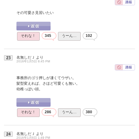
その可愛さ見習いたい
それな！
345
うーん…
102
名無しだＪ
より
23
2016年1月5日 8:45 PM
事務所のゴリ押しが凄くてウザい。
髪型変えれば、さほど可愛くも無い。
幼稚っぽい頭。
それな！
286
うーん…
380
名無しだＪ
より
24
2016年1月6日 1:49 PM