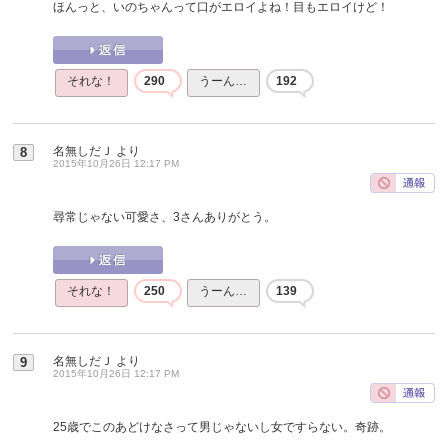
ほんっと、いのちゃんって口がエロイよね！目もエロイけど！
それな！
290
うーん…
192
名無しだＪ
より
8
2015年10月26日 12:17 PM
尋常じゃない可愛さ、3さんありがとう。
それな！
250
うーん…
139
名無しだＪ
より
9
2015年10月26日 12:17 PM
25歳でこのあどけなさって男じゃないし女ですらない。奇跡。