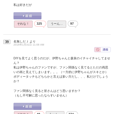
私は好きだが
それな！
325
うーん…
97
名無しだＪ
より
39
2016年1月31日 11:08 AM
DIYを見てよく思うのだが、伊野ちゃんと森泉のイチャイチャしてませ
ん？
私は伊野ちゃんのファンですが、ファン関係なく見てるとただの両思
いの画と見えてしまいます。。。（一方的に伊野ちゃんがスキとか）
ボディータッチもどちらかと言えば多い方だし、、、私だけでしょう
か？
ファン関係なく見ると皆さんはどう思いますか？
（もし不可解に思ったならすいません）