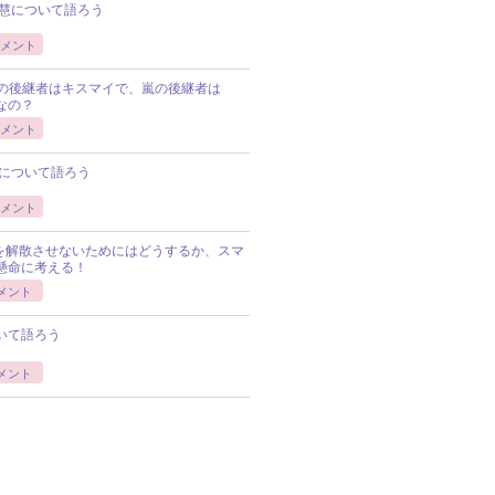
慧について語ろう
メント
Pの後継者はキスマイで、嵐の後継者は
Pなの？
メント
について語ろう
メント
Pを解散させないためにはどうするか、スマ
懸命に考える！
メント
いて語ろう
メント