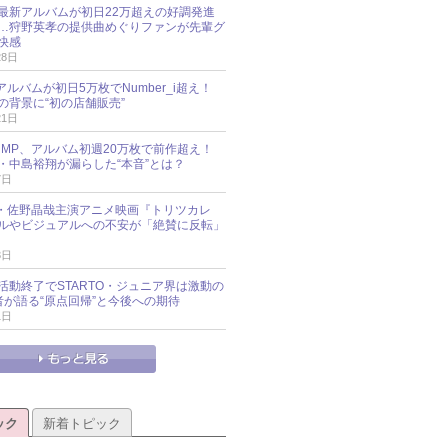
最新アルバムが初日22万超えの好調発進
…狩野英孝の提供曲めぐりファンが先輩グ
快感
28日
新アルバムが初日5万枚でNumber_i超え！
の背景に“初の店舗販売”
21日
y!JUMP、アルバム初週20万枚で前作超え！
・中島裕翔が漏らした“本音”とは？
7日
oup・佐野晶哉主演アニメ映画『トリツカレ
ルやビジュアルへの不安が「絶賛に反転」
3日
活動終了でSTARTO・ジュニア界は激動の
識者が語る“原点回帰”と今後への期待
1日
ック
新着トピック