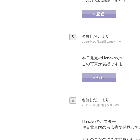
これなんの雑誌ですか？
名無しだＪ
より
5
2015年10月22日 10:14 PM
本日発売のHanakoです
この写真が表紙ですよ
名無しだＪ
より
6
2015年10月23日 5:00 PM
Hanakoのポスター。
昨日電車内の吊広告で発見して
大人の男なのにこの髪形が似合