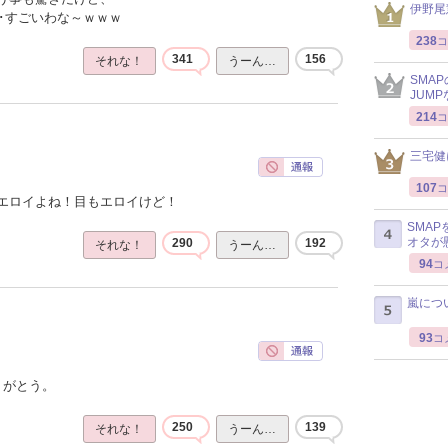
伊野尾
･･すごいわな～ｗｗｗ
238
コ
341
156
それな！
うーん…
SMA
JUM
214
コ
三宅健
107
コ
エロイよね！目もエロイけど！
SMA
オタが
290
192
それな！
うーん…
94
コ
嵐につ
93
コ
りがとう。
250
139
それな！
うーん…