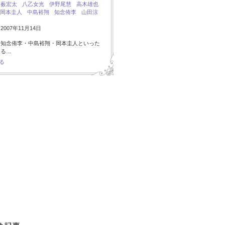
：
薮宏太
八乙女光
伊野尾慧
高木雄也
岡本圭人
中島裕翔
知念侑李
山田涼
007年11月14日
・知念侑李・中島裕翔・岡本圭人といった
ある…
る