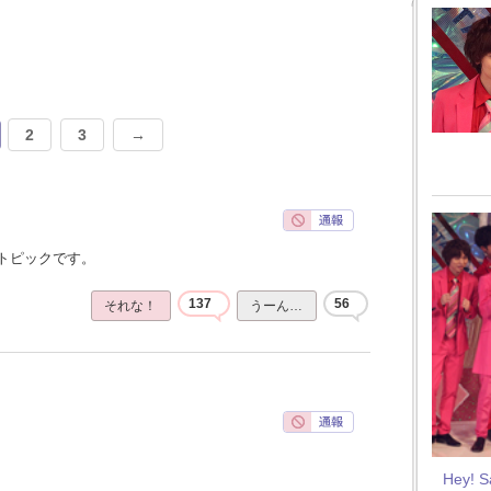
2
3
→
トピックです。
137
56
それな！
うーん…
Hey! 