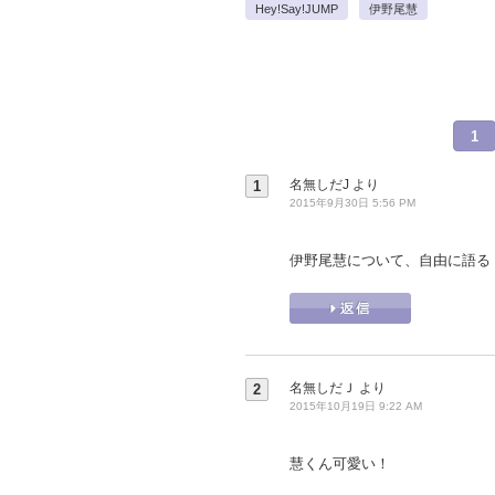
Hey!Say!JUMP
伊野尾慧
1
名無しだJ
より
1
2015年9月30日 5:56 PM
伊野尾慧について、自由に語る
名無しだＪ
より
2
2015年10月19日 9:22 AM
慧くん可愛い！