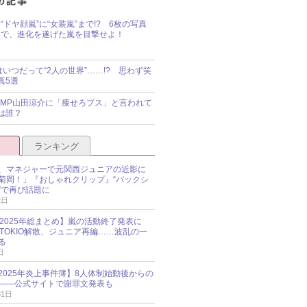
“ドヤ顔嵐”に“女装嵐”まで!? 6枚の写真
で、進化を遂げた嵐を目撃せよ！
idsはいつだって“2人の世界”……!? 思わず笑
真5選
y!JUMP山田涼介に「痩せろブス」と言われて
は誰？
ランキング
、マネジャーで元関西ジュニアの近影に
菊岡！」『おしゃれクリップ』“バックシ
”で再び話題に
2日
O 2025年総まとめ】嵐の活動終了発表に
N、TOKIO解散、ジュニア再編……波乱の一
る
日
esz 2025年炎上事件簿】8人体制始動後からの
――公式サイトで謝罪文発表も
31日