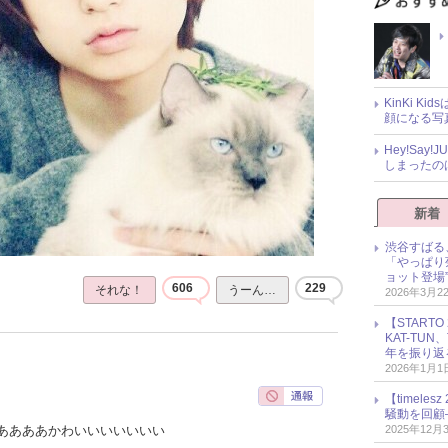
KinKi K
顔になる写
Hey!Sa
しまったの
新着
渋谷すばる
「やっぱり
ョット登場
606
229
それな！
うーん…
2026年3月2
【START
KAT-TU
年を振り返
2026年1月1
【timel
騒動を回顧
2025年12月
ああああかわいいいいいいい