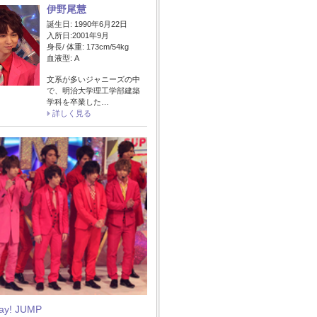
伊野尾慧
誕生日: 1990年6月22日
入所日:2001年9月
身長/ 体重: 173cm/54kg
血液型: A
文系が多いジャニーズの中
で、明治大学理工学部建築
学科を卒業した…
詳しく見る
Say! JUMP