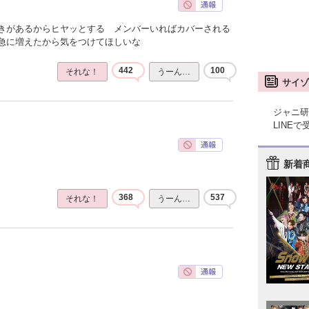
きがあるからヒヤッとする メンバーいればカバーされる
急に増えたから気をつけてほしいな
442
100
それな！
うーん…
サイゾ
ジャニ研
LINE
新着
368
537
それな！
うーん…