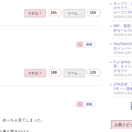
キンプリ、
のウラで…
ループに不
241
155
それな！
うーん…
2025年12月
IMP.、最
好セールス
2025年12月
Hey!Sa
元メンバー
2025年12月
Aぇ! gr
男』タイト
するワケ
188
125
それな！
うーん…
2025年12月
少年忍者、
1年 ── 
2025年12月
、めっちゃ見てしまった。
人気トピ
う事も驚きだけど、