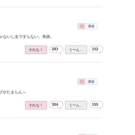
じゃないし女ですらない。奇跡。
283
152
それな！
うーん…
プがたまらん～
304
155
それな！
うーん…