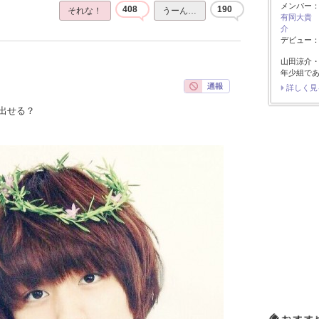
メンバー
408
190
それな！
うーん…
有岡大貴
介
デビュー：2
山田涼介
年少組で
詳しく見
出せる？