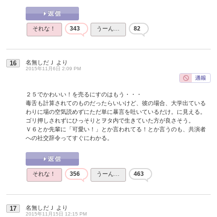
それな！
343
うーん…
82
名無しだＪ
より
16
2015年11月6日 2:09 PM
２５でかわいい！を売るにすのはもう・・・
毒舌も計算されてのものだったらいいけど、彼の場合、大学出ている
わりに場の空気読めずにただ単に暴言を吐いているだけ。に見える。
ゴリ押しされずにひっそりとヲタ内で生きていた方が良さそう。
Ｖ６とか先輩に「可愛い！」とか言われてる！とか言うのも、共演者
への社交辞令ってすぐにわかる。
それな！
356
うーん…
463
名無しだＪ
より
17
2015年11月15日 12:15 PM