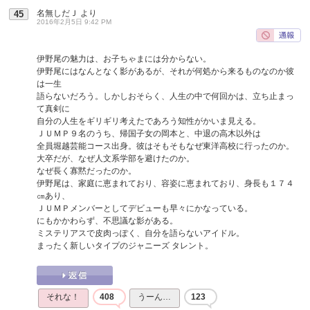
名無しだＪ
より
45
2016年2月5日 9:42 PM
伊野尾の魅力は、お子ちゃまには分からない。
伊野尾にはなんとなく影があるが、それが何処から来るものなのか彼
は一生
語らないだろう。しかしおそらく、人生の中で何回かは、立ち止まっ
て真剣に
自分の人生をギリギリ考えたであろう知性がかいま見える。
ＪＵＭＰ９名のうち、帰国子女の岡本と、中退の高木以外は
全員堀越芸能コース出身。彼はそもそもなぜ東洋高校に行ったのか。
大卒だが、なぜ人文系学部を避けたのか。
なぜ長く寡黙だったのか。
伊野尾は、家庭に恵まれており、容姿に恵まれており、身長も１７４
㎝あり、
ＪＵＭＰメンバーとしてデビューも早々にかなっている。
にもかかわらず、不思議な影がある。
ミステリアスで皮肉っぽく、自分を語らないアイドル。
まったく新しいタイプのジャニーズ タレント。
それな！
408
うーん…
123