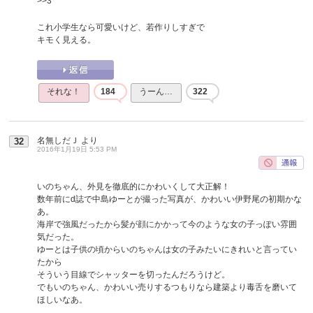
>>3
これ小学生なら可愛いけど、若作りしすぎで
キモく見える。
それな！
184
うーん…
322
名無しだＪ
より
32
2016年1月19日 5:53 PM
いのちゃん、外見を徹底的にかわいくして大正解！
数年前にd誌で中島ゆーとが撮った写真が、かわいい伊野尾の初期かな
あ。
海岸で強風だったから髪が顔にかかって今のような女の子っぽい雰囲
気だった。
ゆーとは子供の頃からいのちゃんは女の子みたいにきれいと言ってい
たから
そういう目線でシャッターを切ったんだろうけど。
でもいのちゃん、かわいい売りするつもりなら建築より毒舌を磨いて
ほしいなあ。