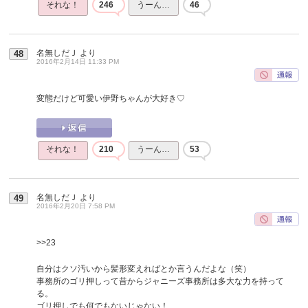
それな！
246
うーん…
46
名無しだＪ
より
48
2016年2月14日 11:33 PM
変態だけど可愛い伊野ちゃんが大好き♡
それな！
210
うーん…
53
名無しだＪ
より
49
2016年2月20日 7:58 PM
>>23
自分はクソ汚いから髪形変えればとか言うんだよな（笑）
事務所のゴリ押しって昔からジャニーズ事務所は多大な力を持って
る。
ゴリ押しでも何でもないじゃない！