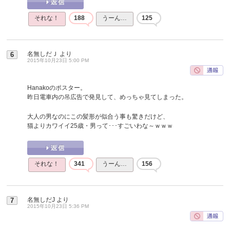
それな！
188
うーん…
125
名無しだＪ
より
6
2015年10月23日 5:00 PM
Hanakoのポスター。
昨日電車内の吊広告で発見して、めっちゃ見てしまった。
大人の男なのにこの髪形が似合う事も驚きだけど、
猫よりカワイイ25歳・男って･･･すごいわな～ｗｗｗ
それな！
341
うーん…
156
名無しだJ
より
7
2015年10月23日 5:36 PM