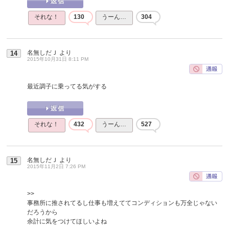
それな！
130
うーん…
304
名無しだＪ
より
14
2015年10月31日 8:11 PM
最近調子に乗ってる気がする
それな！
432
うーん…
527
名無しだＪ
より
15
2015年11月2日 7:26 PM
>>
事務所に推されてるし仕事も増えててコンディションも万全じゃない
だろうから
余計に気をつけてほしいよね