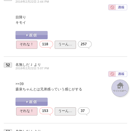
2016年2月22日 2:44 PM
目障り
キモイ
それな！
118
うーん…
257
名無しだＪ
より
52
2016年2月22日 5:07 PM
>>39
森泉ちゃんとは兄弟感っていう感じがする
それな！
153
うーん…
37