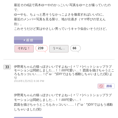
最近そのd誌で髙木ゆーやのかっこいい写真をゆーとが撮っていたの
で、
ゆーやも、ちょっと悪そうなかっこよさを徹底すればいいのに。
最近のメンバー写真を見る限り、地が出過ぎ（ママ呼びの甘えん
坊）。
こわそうだけど実はやさしい男っていうキャラ似合いそうだけど。
それな！
239
うーん…
66
伊野尾ちゃんの猫っぽさいいですよね～( 〃▽〃)ペットショップラブ
33
モーションは悶絶しました…！！//////可愛い…！ 図面を描けちゃうとこ
ろもカッコいい……！(*´ω｀*)DIYではもう感動しちゃいました(笑)
よ
り
2016年1月25日 6:36 PM
伊野尾ちゃんの猫っぽさいいですよね～( 〃▽〃)ペットショップラブ
モーションは悶絶しました…！！//////可愛い…！
図面を描けちゃうところもカッコいい……！(*´ω｀*)DIYではもう感動
しちゃいました(笑)