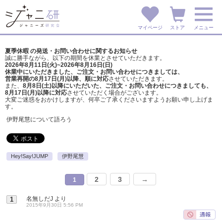
マイページ
ストア
メニュー
夏季休暇 の発送・お問い合わせに関するお知らせ
誠に勝手ながら、以下の期間を休業とさせていただきます。
2026年8月11日(火)~2026年8月16日(日)
休業中にいただきました、ご注文・お問い合わせにつきましては、
営業再開の8月17日(月)以降、順に対応
させていただきます。
また、
8月8日(土)以降にいただいた、ご注文・
お問い合わせにつきましても、
8月17日(月)以降に対応
させていただく場合がございます。
大変ご迷惑をおかけしますが、
何卒ご了承くださいますようお願い申し上げま
す。
伊野尾慧について語ろう
Hey!Say!JUMP
伊野尾慧
2
3
→
1
名無しだJ
より
1
2015年9月30日 5:56 PM