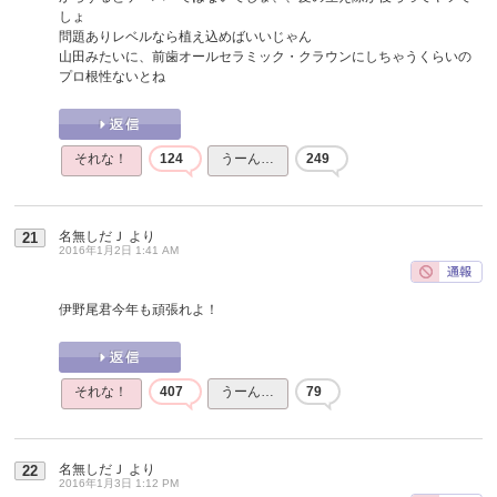
しょ
問題ありレベルなら植え込めばいいじゃん
山田みたいに、前歯オールセラミック・クラウンにしちゃうくらいの
プロ根性ないとね
それな！
124
うーん…
249
名無しだＪ
より
21
2016年1月2日 1:41 AM
伊野尾君今年も頑張れよ！
それな！
407
うーん…
79
名無しだＪ
より
22
2016年1月3日 1:12 PM