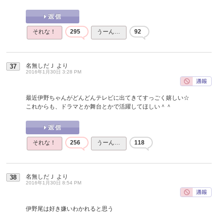
それな！
295
うーん…
92
名無しだＪ
より
37
2016年1月30日 3:28 PM
最近伊野ちゃんがどんどんテレビに出てきてすっごく嬉しい☆
これからも、ドラマとか舞台とかで活躍してほしい＾＾
それな！
256
うーん…
118
名無しだＪ
より
38
2016年1月30日 8:54 PM
伊野尾は好き嫌いわかれると思う