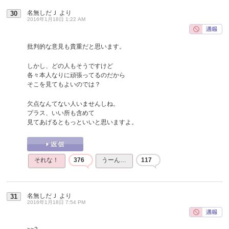
名無しだＪ
より
30
2016年1月18日 1:22 AM
批判的な意見も貴重だと思います。
しかし、どの人もそうですけど
各々本人なりに頑張ってるのだから
そこを見てもよいのでは？
欠点なんてない人いませんしね。
プラス、いい所も含めて
見てあげるともっといいと思いますよ。
それな！
376
うーん…
117
名無しだＪ
より
31
2016年1月18日 7:54 PM