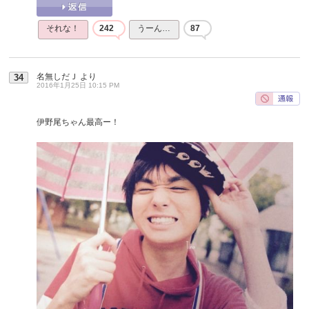
それな！
242
うーん…
87
名無しだＪ
より
34
2016年1月25日 10:15 PM
伊野尾ちゃん最高ー！