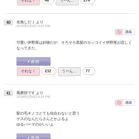
それな！
48
うーん…
274
名無しだＪ
より
40
2016年2月4日 4:47 PM
可愛い伊野尾は好物だが、そろそろ黒髪のカッコイイ伊野尾が恋しく
なってきた。
それな！
232
うーん…
77
風磨担です
より
41
2016年2月4日 6:24 PM
髪の毛キノコとても似合わないと思う
ゲスのなんたらさんとかぶるよ
ゆるパーマのがいいよ