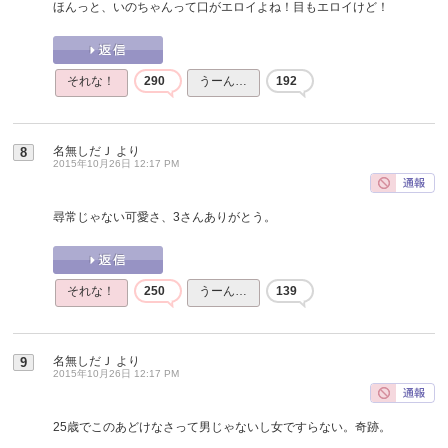
ほんっと、いのちゃんって口がエロイよね！目もエロイけど！
それな！
290
うーん…
192
名無しだＪ
より
8
2015年10月26日 12:17 PM
尋常じゃない可愛さ、3さんありがとう。
それな！
250
うーん…
139
名無しだＪ
より
9
2015年10月26日 12:17 PM
25歳でこのあどけなさって男じゃないし女ですらない。奇跡。