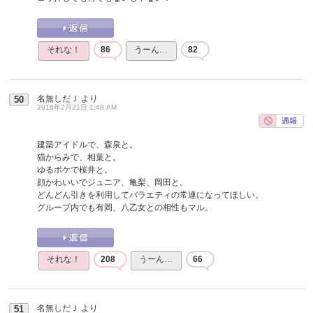
それな！
86
うーん…
82
名無しだＪ
より
50
2016年2月21日 1:48 AM
建築アイドルで、森泉と。
猫からみで、相葉と。
ゆるボケで桜井と。
顔かわいいでジュニア、亀梨、岡田と。
どんどん引きを利用してバラエティの常連になってほしい。
グループ内でも有岡、八乙女との相性もマル。
それな！
208
うーん…
66
名無しだＪ
より
51