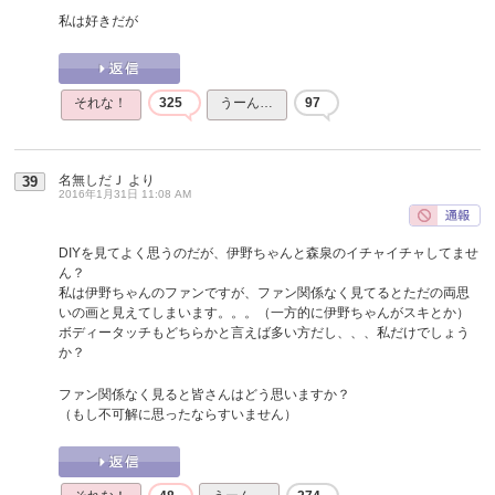
私は好きだが
それな！
325
うーん…
97
名無しだＪ
より
39
2016年1月31日 11:08 AM
DIYを見てよく思うのだが、伊野ちゃんと森泉のイチャイチャしてませ
ん？
私は伊野ちゃんのファンですが、ファン関係なく見てるとただの両思
いの画と見えてしまいます。。。（一方的に伊野ちゃんがスキとか）
ボディータッチもどちらかと言えば多い方だし、、、私だけでしょう
か？
ファン関係なく見ると皆さんはどう思いますか？
（もし不可解に思ったならすいません）