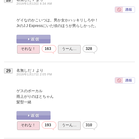
28
2016年1月13日 4:34 AM
ゲイなのかこいつは。男か女かハッキリしろや！
JrのJ.J Expressにいた頃のほうが男らしかった。
それな！
163
うーん…
328
名無しだＪ
より
29
2016年1月17日 2:05 PM
ゲスのボーカル
雨上がりのほとちゃん
髪型一緒
それな！
193
うーん…
310