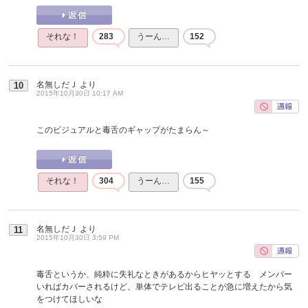
それな！
283
うーん…
152
名無しだＪ
より
10
2015年10月30日 10:17 AM
このビジュアルと毒舌のギャップがたまらん～
それな！
304
うーん…
155
名無しだＪ
より
11
2015年10月30日 3:59 PM
毒舌というか、純粋に失礼なときがあるからヒヤッとする メンバー
いればカバーされるけど、単体でテレビ出ることが急に増えたから気
をつけてほしいな