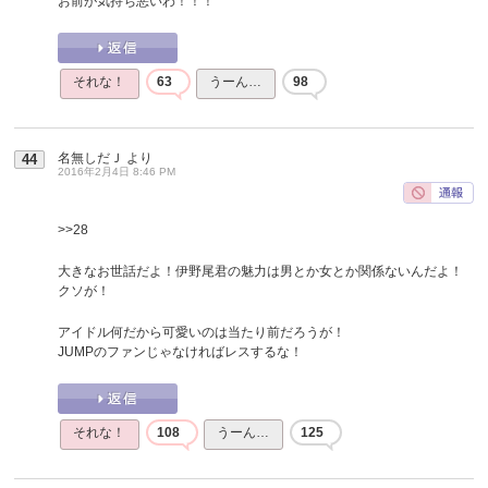
お前が気持ち悪いわ！！！
それな！
63
うーん…
98
名無しだＪ
より
44
2016年2月4日 8:46 PM
>>28
大きなお世話だよ！伊野尾君の魅力は男とか女とか関係ないんだよ！
クソが！
アイドル何だから可愛いのは当たり前だろうが！
JUMPのファンじゃなければレスするな！
それな！
108
うーん…
125