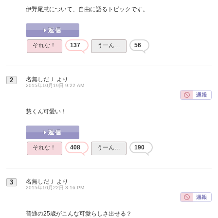
伊野尾慧について、自由に語るトピックです。
それな！
137
うーん…
56
名無しだＪ
より
2
2015年10月19日 9:22 AM
慧くん可愛い！
それな！
408
うーん…
190
名無しだＪ
より
3
2015年10月22日 3:16 PM
普通の25歳がこんな可愛らしさ出せる？