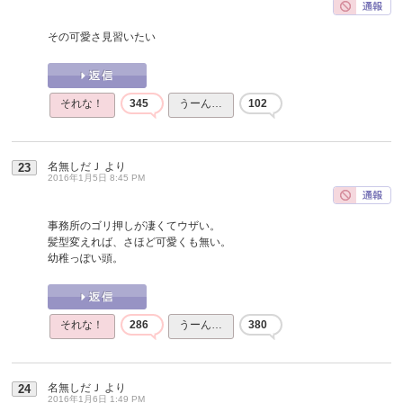
その可愛さ見習いたい
それな！
345
うーん…
102
名無しだＪ
より
23
2016年1月5日 8:45 PM
事務所のゴリ押しが凄くてウザい。
髪型変えれば、さほど可愛くも無い。
幼稚っぽい頭。
それな！
286
うーん…
380
名無しだＪ
より
24
2016年1月6日 1:49 PM