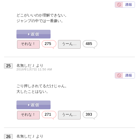
どこがいいのか理解できない。
ジャンプの中では一番嫌い。
それな！
275
うーん…
485
名無しだＪ
より
25
2016年1月7日 11:50 AM
ごり押しされてるだけじゃん。
大したことはない。
それな！
271
うーん…
393
名無しだＪ
より
26