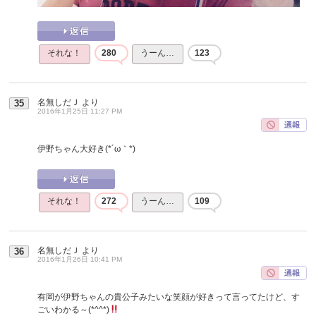
それな！
280
うーん…
123
名無しだＪ
より
35
2016年1月25日 11:27 PM
伊野ちゃん大好き(*´ω｀*)
それな！
272
うーん…
109
名無しだＪ
より
36
2016年1月26日 10:41 PM
有岡が伊野ちゃんの貴公子みたいな笑顔が好きって言ってたけど、す
ごいわかる～(*^^*)