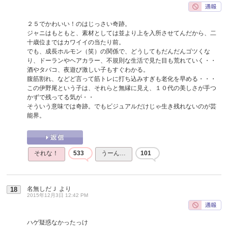
２５でかわいい！のはじっさい奇跡。
ジャニはもともと、素材としては並より上を入所させてんだから、二
十歳位まではカワイイの当たり前。
でも、成長ホルモン（笑）の関係で、どうしてもだんだんゴツくな
り、ドーランやヘアカラー、不規則な生活で見た目も荒れていく・・
酒やタバコ、夜遊び激しい子もすぐわかる。
腹筋割れ、などど言って筋トレに打ち込みすぎも老化を早める・・・
この伊野尾という子は、それらと無縁に見え、１０代の美しさが手つ
かずで残ってる気が・・
そういう意味では奇跡。でもビジュアルだけじゃ生き残れないのが芸
能界。
それな！
533
うーん…
101
名無しだＪ
より
18
2015年12月3日 12:42 PM
ハゲ疑惑なかったっけ