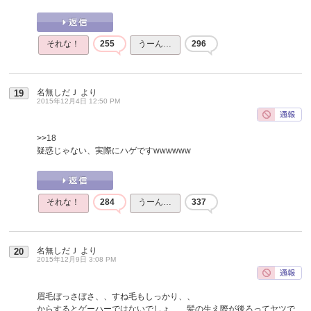
それな！
255
うーん…
296
名無しだＪ
より
19
2015年12月4日 12:50 PM
>>18
疑惑じゃない、実際にハゲですwwwwww
それな！
284
うーん…
337
名無しだＪ
より
20
2015年12月9日 3:08 PM
眉毛ぼっさぼさ、、すね毛もしっかり、、
からするとゲーハーではないでしょ、、髪の生え際が後ろってヤツで