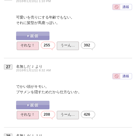
2016年1月10日 1:10 PM
可愛いを売りにする年齢でもない。
それに髪型が馬鹿っぽい。
それな！
255
うーん…
392
名無しだＪ
より
27
2016年1月12日 8:32 AM
でかい頭がキモい。
ブサメンを隠すためだから仕方ないか。
それな！
208
うーん…
426
名無しだＪ
より