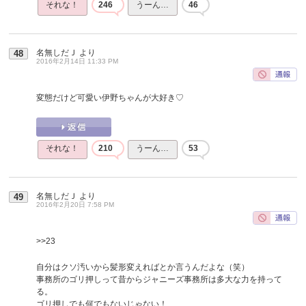
それな！
246
うーん…
46
名無しだＪ
より
48
2016年2月14日 11:33 PM
変態だけど可愛い伊野ちゃんが大好き♡
それな！
210
うーん…
53
名無しだＪ
より
49
2016年2月20日 7:58 PM
>>23
自分はクソ汚いから髪形変えればとか言うんだよな（笑）
事務所のゴリ押しって昔からジャニーズ事務所は多大な力を持って
る。
ゴリ押しでも何でもないじゃない！