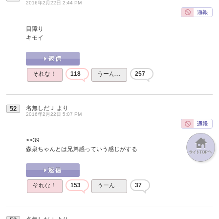
2016年2月22日 2:44 PM
目障り
キモイ
それな！
118
うーん…
257
名無しだＪ
より
52
2016年2月22日 5:07 PM
>>39
森泉ちゃんとは兄弟感っていう感じがする
それな！
153
うーん…
37