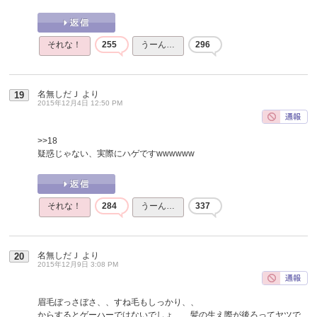
それな！
255
うーん…
296
名無しだＪ
より
19
2015年12月4日 12:50 PM
>>18
疑惑じゃない、実際にハゲですwwwwww
それな！
284
うーん…
337
名無しだＪ
より
20
2015年12月9日 3:08 PM
眉毛ぼっさぼさ、、すね毛もしっかり、、
からするとゲーハーではないでしょ、、髪の生え際が後ろってヤツで