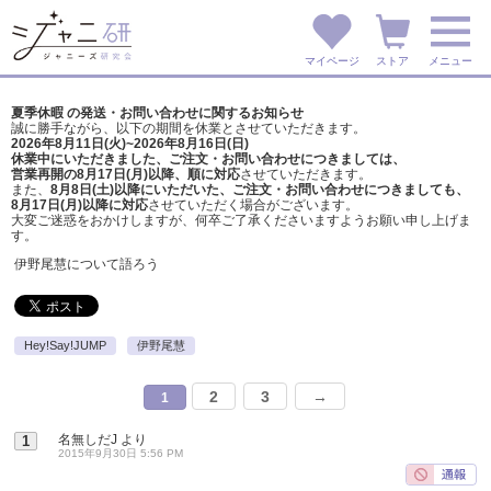
マイページ
ストア
メニュー
夏季休暇 の発送・お問い合わせに関するお知らせ
誠に勝手ながら、以下の期間を休業とさせていただきます。
2026年8月11日(火)~2026年8月16日(日)
休業中にいただきました、ご注文・お問い合わせにつきましては、
営業再開の8月17日(月)以降、順に対応
させていただきます。
また、
8月8日(土)以降にいただいた、ご注文・
お問い合わせにつきましても、
8月17日(月)以降に対応
させていただく場合がございます。
大変ご迷惑をおかけしますが、
何卒ご了承くださいますようお願い申し上げま
す。
伊野尾慧について語ろう
Hey!Say!JUMP
伊野尾慧
2
3
→
1
名無しだJ
より
1
2015年9月30日 5:56 PM