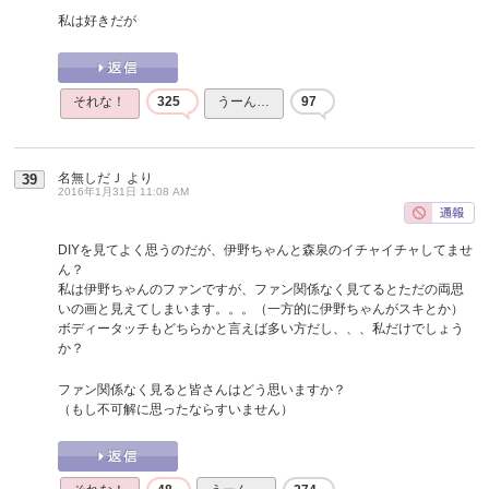
私は好きだが
それな！
325
うーん…
97
名無しだＪ
より
39
2016年1月31日 11:08 AM
DIYを見てよく思うのだが、伊野ちゃんと森泉のイチャイチャしてませ
ん？
私は伊野ちゃんのファンですが、ファン関係なく見てるとただの両思
いの画と見えてしまいます。。。（一方的に伊野ちゃんがスキとか）
ボディータッチもどちらかと言えば多い方だし、、、私だけでしょう
か？
ファン関係なく見ると皆さんはどう思いますか？
（もし不可解に思ったならすいません）