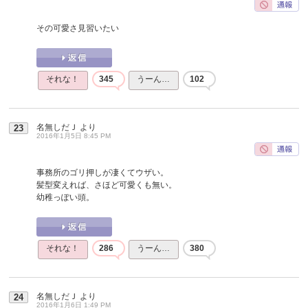
その可愛さ見習いたい
それな！
345
うーん…
102
名無しだＪ
より
23
2016年1月5日 8:45 PM
事務所のゴリ押しが凄くてウザい。
髪型変えれば、さほど可愛くも無い。
幼稚っぽい頭。
それな！
286
うーん…
380
名無しだＪ
より
24
2016年1月6日 1:49 PM