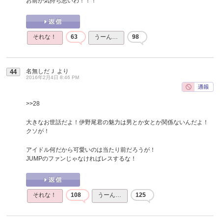
お前が気持ち悪いわ！！！
それな！
63
うーん…
98
名無しだＪ
より
44
2016年2月4日 8:46 PM
>>28
大きなお世話だよ！伊野尾君の魅力は男とか女とか関係ないんだよ！
クソが！
アイドル何だから可愛いのは当たり前だろうが！
JUMPのファンじゃなければレスするな！
それな！
108
うーん…
125