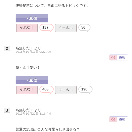
伊野尾慧について、自由に語るトピックです。
それな！
137
うーん…
56
名無しだＪ
より
2
2015年10月19日 9:22 AM
慧くん可愛い！
それな！
408
うーん…
190
名無しだＪ
より
3
2015年10月22日 3:16 PM
普通の25歳がこんな可愛らしさ出せる？