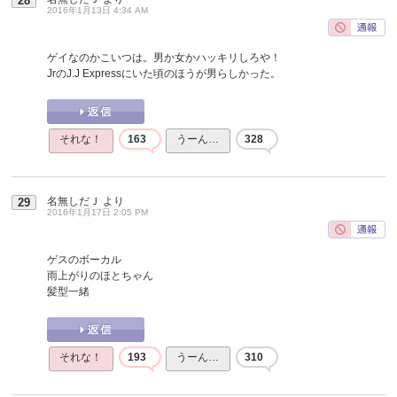
28
2016年1月13日 4:34 AM
ゲイなのかこいつは。男か女かハッキリしろや！
JrのJ.J Expressにいた頃のほうが男らしかった。
それな！
163
うーん…
328
名無しだＪ
より
29
2016年1月17日 2:05 PM
ゲスのボーカル
雨上がりのほとちゃん
髪型一緒
それな！
193
うーん…
310