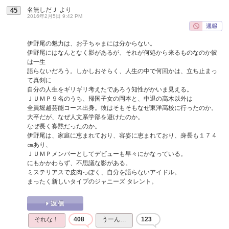
名無しだＪ
より
45
2016年2月5日 9:42 PM
伊野尾の魅力は、お子ちゃまには分からない。
伊野尾にはなんとなく影があるが、それが何処から来るものなのか彼
は一生
語らないだろう。しかしおそらく、人生の中で何回かは、立ち止まっ
て真剣に
自分の人生をギリギリ考えたであろう知性がかいま見える。
ＪＵＭＰ９名のうち、帰国子女の岡本と、中退の高木以外は
全員堀越芸能コース出身。彼はそもそもなぜ東洋高校に行ったのか。
大卒だが、なぜ人文系学部を避けたのか。
なぜ長く寡黙だったのか。
伊野尾は、家庭に恵まれており、容姿に恵まれており、身長も１７４
㎝あり、
ＪＵＭＰメンバーとしてデビューも早々にかなっている。
にもかかわらず、不思議な影がある。
ミステリアスで皮肉っぽく、自分を語らないアイドル。
まったく新しいタイプのジャニーズ タレント。
それな！
408
うーん…
123