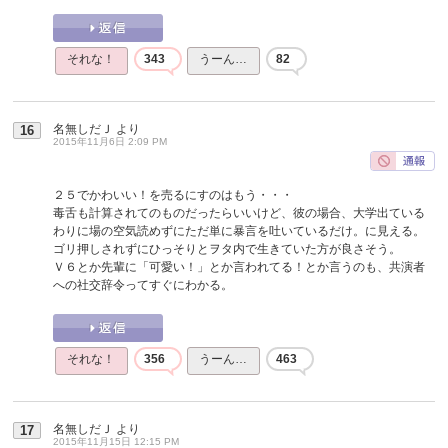
それな！
343
うーん…
82
名無しだＪ
より
16
2015年11月6日 2:09 PM
２５でかわいい！を売るにすのはもう・・・
毒舌も計算されてのものだったらいいけど、彼の場合、大学出ている
わりに場の空気読めずにただ単に暴言を吐いているだけ。に見える。
ゴリ押しされずにひっそりとヲタ内で生きていた方が良さそう。
Ｖ６とか先輩に「可愛い！」とか言われてる！とか言うのも、共演者
への社交辞令ってすぐにわかる。
それな！
356
うーん…
463
名無しだＪ
より
17
2015年11月15日 12:15 PM