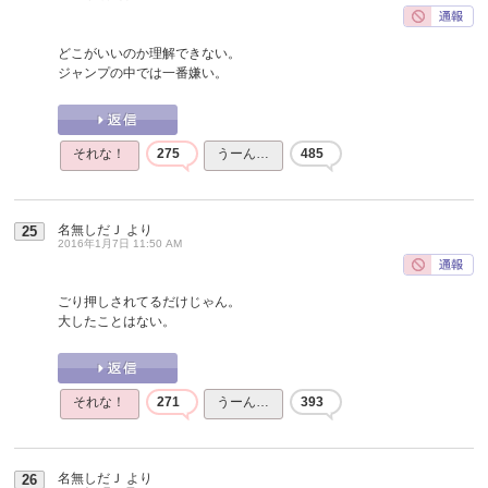
どこがいいのか理解できない。
ジャンプの中では一番嫌い。
それな！
275
うーん…
485
名無しだＪ
より
25
2016年1月7日 11:50 AM
ごり押しされてるだけじゃん。
大したことはない。
それな！
271
うーん…
393
名無しだＪ
より
26