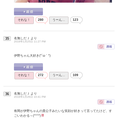
それな！
280
うーん…
123
名無しだＪ
より
35
2016年1月25日 11:27 PM
伊野ちゃん大好き(*´ω｀*)
それな！
272
うーん…
109
名無しだＪ
より
36
2016年1月26日 10:41 PM
有岡が伊野ちゃんの貴公子みたいな笑顔が好きって言ってたけど、す
ごいわかる～(*^^*)