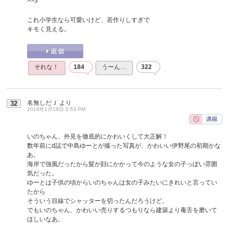
>>3
これ小学生なら可愛いけど、若作りしすぎで
キモく見える。
それな！
184
うーん…
322
名無しだＪ
より
32
2016年1月19日 5:53 PM
いのちゃん、外見を徹底的にかわいくして大正解！
数年前にd誌で中島ゆーとが撮った写真が、かわいい伊野尾の初期かな
あ。
海岸で強風だったから髪が顔にかかって今のような女の子っぽい雰囲
気だった。
ゆーとは子供の頃からいのちゃんは女の子みたいにきれいと言ってい
たから
そういう目線でシャッターを切ったんだろうけど。
でもいのちゃん、かわいい売りするつもりなら建築より毒舌を磨いて
ほしいなあ。