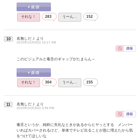
それな！
283
うーん…
152
名無しだＪ
より
10
2015年10月30日 10:17 AM
このビジュアルと毒舌のギャップがたまらん～
それな！
304
うーん…
155
名無しだＪ
より
11
2015年10月30日 3:59 PM
毒舌というか、純粋に失礼なときがあるからヒヤッとする メンバー
いればカバーされるけど、単体でテレビ出ることが急に増えたから気
をつけてほしいな