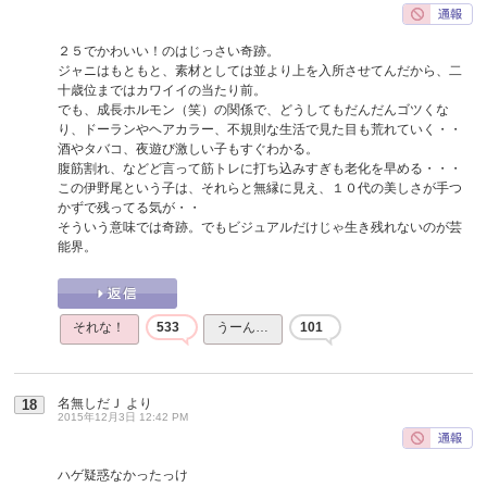
２５でかわいい！のはじっさい奇跡。
ジャニはもともと、素材としては並より上を入所させてんだから、二
十歳位まではカワイイの当たり前。
でも、成長ホルモン（笑）の関係で、どうしてもだんだんゴツくな
り、ドーランやヘアカラー、不規則な生活で見た目も荒れていく・・
酒やタバコ、夜遊び激しい子もすぐわかる。
腹筋割れ、などど言って筋トレに打ち込みすぎも老化を早める・・・
この伊野尾という子は、それらと無縁に見え、１０代の美しさが手つ
かずで残ってる気が・・
そういう意味では奇跡。でもビジュアルだけじゃ生き残れないのが芸
能界。
それな！
533
うーん…
101
名無しだＪ
より
18
2015年12月3日 12:42 PM
ハゲ疑惑なかったっけ