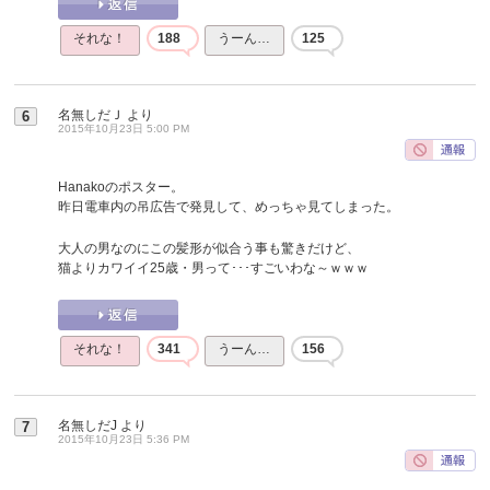
それな！
188
うーん…
125
名無しだＪ
より
6
2015年10月23日 5:00 PM
Hanakoのポスター。
昨日電車内の吊広告で発見して、めっちゃ見てしまった。
大人の男なのにこの髪形が似合う事も驚きだけど、
猫よりカワイイ25歳・男って･･･すごいわな～ｗｗｗ
それな！
341
うーん…
156
名無しだJ
より
7
2015年10月23日 5:36 PM