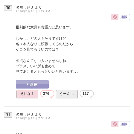
名無しだＪ
より
30
2016年1月18日 1:22 AM
批判的な意見も貴重だと思います。
しかし、どの人もそうですけど
各々本人なりに頑張ってるのだから
そこを見てもよいのでは？
欠点なんてない人いませんしね。
プラス、いい所も含めて
見てあげるともっといいと思いますよ。
それな！
376
うーん…
117
名無しだＪ
より
31
2016年1月18日 7:54 PM