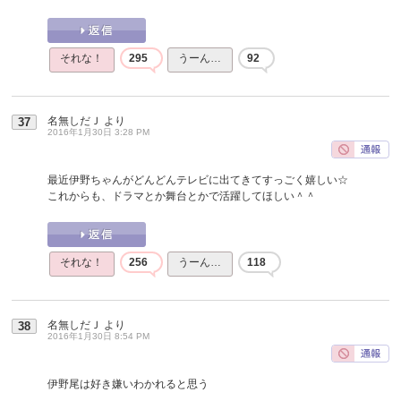
それな！
295
うーん…
92
名無しだＪ
より
37
2016年1月30日 3:28 PM
最近伊野ちゃんがどんどんテレビに出てきてすっごく嬉しい☆
これからも、ドラマとか舞台とかで活躍してほしい＾＾
それな！
256
うーん…
118
名無しだＪ
より
38
2016年1月30日 8:54 PM
伊野尾は好き嫌いわかれると思う