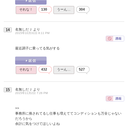
それな！
130
うーん…
304
名無しだＪ
より
14
2015年10月31日 8:11 PM
最近調子に乗ってる気がする
それな！
432
うーん…
527
名無しだＪ
より
15
2015年11月2日 7:26 PM
>>
事務所に推されてるし仕事も増えててコンディションも万全じゃない
だろうから
余計に気をつけてほしいよね