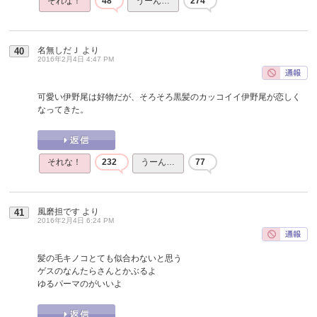
それな！
48
うーん…
274
名無しだＪ
より
40
2016年2月4日 4:47 PM
可愛い伊野尾は好物だが、そろそろ黒髪のカッコイイ伊野尾が恋しく
なってきた。
それな！
232
うーん…
77
風磨担です
より
41
2016年2月4日 6:24 PM
髪の毛キノコとても似合わないと思う
ゲスのなんたらさんとかぶるよ
ゆるパーマのがいいよ