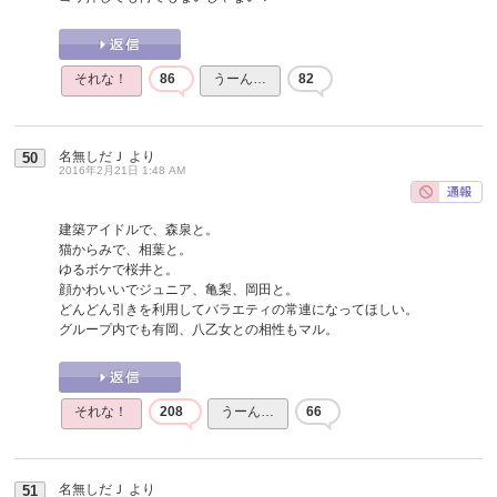
それな！
86
うーん…
82
名無しだＪ
より
50
2016年2月21日 1:48 AM
建築アイドルで、森泉と。
猫からみで、相葉と。
ゆるボケで桜井と。
顔かわいいでジュニア、亀梨、岡田と。
どんどん引きを利用してバラエティの常連になってほしい。
グループ内でも有岡、八乙女との相性もマル。
それな！
208
うーん…
66
名無しだＪ
より
51