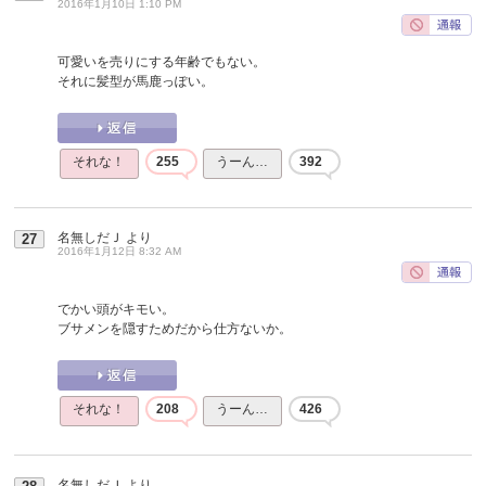
2016年1月10日 1:10 PM
可愛いを売りにする年齢でもない。
それに髪型が馬鹿っぽい。
それな！
255
うーん…
392
名無しだＪ
より
27
2016年1月12日 8:32 AM
でかい頭がキモい。
ブサメンを隠すためだから仕方ないか。
それな！
208
うーん…
426
名無しだＪ
より