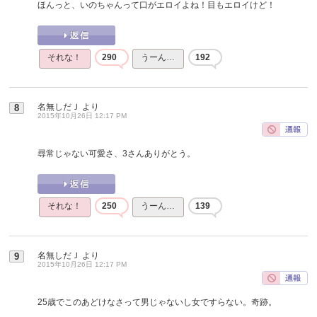
ほんっと、いのちゃんって口がエロイよね！目もエロイけど！
それな！
290
うーん…
192
名無しだＪ
より
8
2015年10月26日 12:17 PM
尋常じゃない可愛さ、3さんありがとう。
それな！
250
うーん…
139
名無しだＪ
より
9
2015年10月26日 12:17 PM
25歳でこのあどけなさって男じゃないし女ですらない。奇跡。