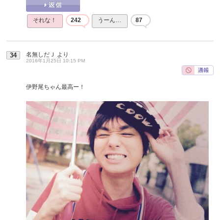
それな！
242
うーん…
87
名無しだＪ
より
34
2016年1月25日 10:15 PM
伊野尾ちゃん最高ー！