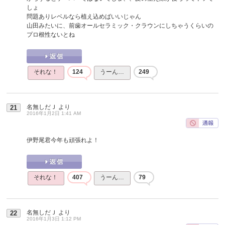
しょ
問題ありレベルなら植え込めばいいじゃん
山田みたいに、前歯オールセラミック・クラウンにしちゃうくらいの
プロ根性ないとね
それな！
124
うーん…
249
名無しだＪ
より
21
2016年1月2日 1:41 AM
伊野尾君今年も頑張れよ！
それな！
407
うーん…
79
名無しだＪ
より
22
2016年1月3日 1:12 PM