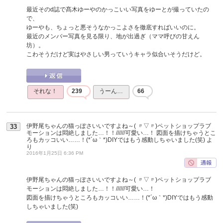
最近そのd誌で髙木ゆーやのかっこいい写真をゆーとが撮っていたの
で、
ゆーやも、ちょっと悪そうなかっこよさを徹底すればいいのに。
最近のメンバー写真を見る限り、地が出過ぎ（ママ呼びの甘えん
坊）。
こわそうだけど実はやさしい男っていうキャラ似合いそうだけど。
それな！
239
うーん…
66
伊野尾ちゃんの猫っぽさいいですよね～( 〃▽〃)ペットショップラブ
33
モーションは悶絶しました…！！//////可愛い…！ 図面を描けちゃうとこ
ろもカッコいい……！(*´ω｀*)DIYではもう感動しちゃいました(笑)
よ
り
2016年1月25日 6:36 PM
伊野尾ちゃんの猫っぽさいいですよね～( 〃▽〃)ペットショップラブ
モーションは悶絶しました…！！//////可愛い…！
図面を描けちゃうところもカッコいい……！(*´ω｀*)DIYではもう感動
しちゃいました(笑)