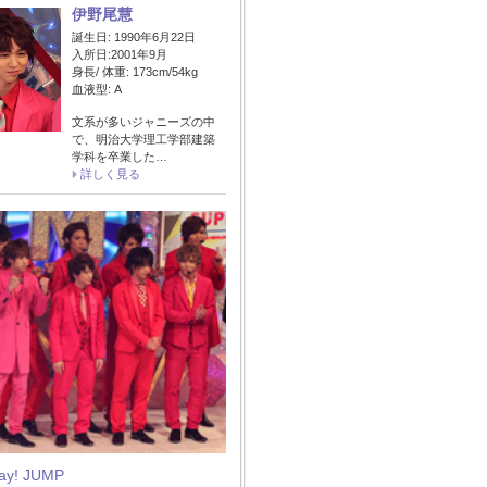
伊野尾慧
誕生日: 1990年6月22日
入所日:2001年9月
身長/ 体重: 173cm/54kg
血液型: A
文系が多いジャニーズの中
で、明治大学理工学部建築
学科を卒業した…
詳しく見る
Say! JUMP