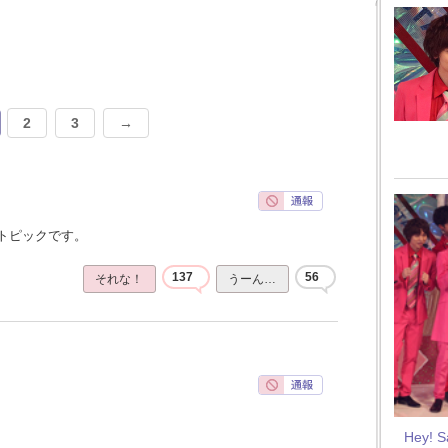
2
3
→
トピックです。
137
56
それな！
うーん…
Hey! 