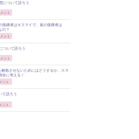
慧について語ろう
メント
Pの後継者はキスマイで、嵐の後継者は
Pなの？
メント
について語ろう
メント
Pを解散させないためにはどうするか、スマ
懸命に考える！
メント
いて語ろう
メント