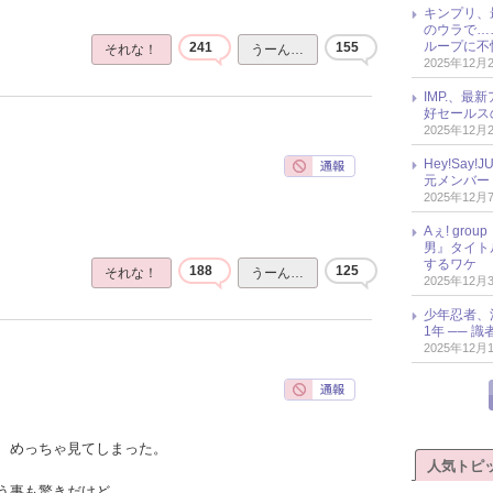
キンプリ、
のウラで…
ループに不
241
155
それな！
うーん…
2025年12月
IMP.、最
好セールス
2025年12月
Hey!Sa
元メンバー
2025年12月
Aぇ! gr
男』タイト
するワケ
188
125
それな！
うーん…
2025年12月
少年忍者、
1年 ── 
2025年12月
、めっちゃ見てしまった。
人気トピ
う事も驚きだけど、