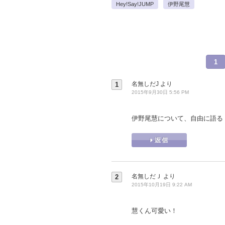
Hey!Say!JUMP
伊野尾慧
1
名無しだJ
より
1
2015年9月30日 5:56 PM
伊野尾慧について、自由に語る
名無しだＪ
より
2
2015年10月19日 9:22 AM
慧くん可愛い！