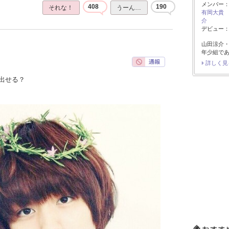
メンバー
408
190
それな！
うーん…
有岡大貴
介
デビュー：2
山田涼介
年少組で
詳しく見
出せる？