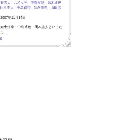
：
薮宏太
八乙女光
伊野尾慧
高木雄也
岡本圭人
中島裕翔
知念侑李
山田涼
007年11月14日
・知念侑李・中島裕翔・岡本圭人といった
ある…
る