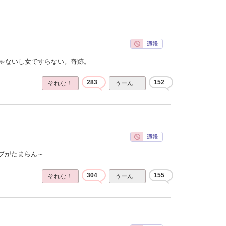
じゃないし女ですらない。奇跡。
283
152
それな！
うーん…
プがたまらん～
304
155
それな！
うーん…