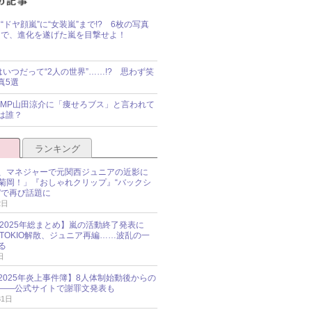
“ドヤ顔嵐”に“女装嵐”まで!? 6枚の写真
で、進化を遂げた嵐を目撃せよ！
idsはいつだって“2人の世界”……!? 思わず笑
真5選
y!JUMP山田涼介に「痩せろブス」と言われて
は誰？
ランキング
、マネジャーで元関西ジュニアの近影に
菊岡！」『おしゃれクリップ』“バックシ
”で再び話題に
2日
O 2025年総まとめ】嵐の活動終了発表に
N、TOKIO解散、ジュニア再編……波乱の一
る
日
esz 2025年炎上事件簿】8人体制始動後からの
――公式サイトで謝罪文発表も
31日