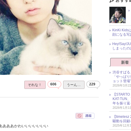
KinKi K
顔になる写
Hey!Sa
しまったの
新着
渋谷すばる
「やっぱり
ョット登場
606
229
それな！
うーん…
2026年3月2
【START
KAT-TU
年を振り返
2026年1月1
【timel
騒動を回顧
2025年12月
ああああかわいいいいいいい