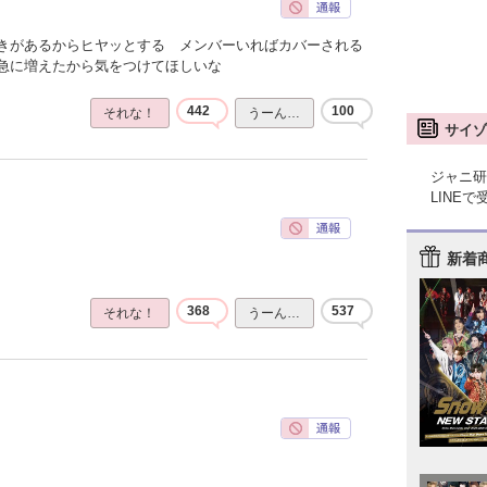
きがあるからヒヤッとする メンバーいればカバーされる
急に増えたから気をつけてほしいな
442
100
それな！
うーん…
サイゾ
ジャニ研
LINE
新着
368
537
それな！
うーん…