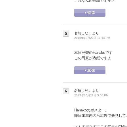
これなんの雑誌ですか？
名無しだＪ
より
5
2015年10月22日 10:14 PM
本日発売のHanakoです
この写真が表紙ですよ
名無しだＪ
より
6
2015年10月23日 5:00 PM
Hanakoのポスター。
昨日電車内の吊広告で発見して
大人の男なのにこの髪形が似合