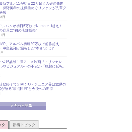
最新アルバムが初日22万超えの好調発進
…狩野英孝の提供曲めぐりファンが先輩グ
快感
28日
新アルバムが初日5万枚でNumber_i超え！
の背景に“初の店舗販売”
21日
y!JUMP、アルバム初週20万枚で前作超え！
・中島裕翔が漏らした“本音”とは？
7日
oup・佐野晶哉主演アニメ映画『トリツカレ
ルやビジュアルへの不安が「絶賛に反転」
3日
活動終了でSTARTO・ジュニア界は激動の
識者が語る“原点回帰”と今後への期待
1日
ック
新着トピック