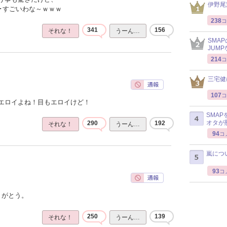
伊野尾
･･すごいわな～ｗｗｗ
238
コ
341
156
それな！
うーん…
SMA
JUM
214
コ
三宅健
107
コ
エロイよね！目もエロイけど！
SMA
オタが
290
192
それな！
うーん…
94
コ
嵐につ
93
コ
りがとう。
250
139
それな！
うーん…