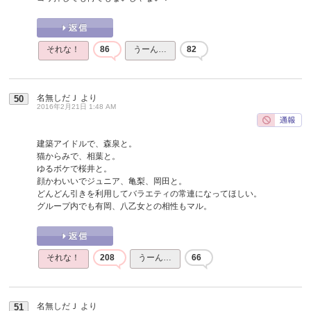
それな！
86
うーん…
82
名無しだＪ
より
50
2016年2月21日 1:48 AM
建築アイドルで、森泉と。
猫からみで、相葉と。
ゆるボケで桜井と。
顔かわいいでジュニア、亀梨、岡田と。
どんどん引きを利用してバラエティの常連になってほしい。
グループ内でも有岡、八乙女との相性もマル。
それな！
208
うーん…
66
名無しだＪ
より
51