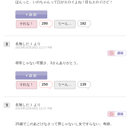
ほんっと、いのちゃんって口がエロイよね！目もエロイけど！
それな！
290
うーん…
192
名無しだＪ
より
8
2015年10月26日 12:17 PM
尋常じゃない可愛さ、3さんありがとう。
それな！
250
うーん…
139
名無しだＪ
より
9
2015年10月26日 12:17 PM
25歳でこのあどけなさって男じゃないし女ですらない。奇跡。