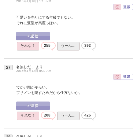
2016年1月10日 1:10 PM
可愛いを売りにする年齢でもない。
それに髪型が馬鹿っぽい。
それな！
255
うーん…
392
名無しだＪ
より
27
2016年1月12日 8:32 AM
でかい頭がキモい。
ブサメンを隠すためだから仕方ないか。
それな！
208
うーん…
426
名無しだＪ
より