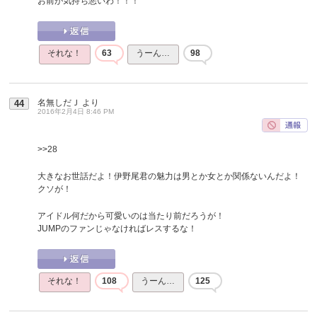
お前が気持ち悪いわ！！！
それな！
63
うーん…
98
名無しだＪ
より
44
2016年2月4日 8:46 PM
>>28
大きなお世話だよ！伊野尾君の魅力は男とか女とか関係ないんだよ！
クソが！
アイドル何だから可愛いのは当たり前だろうが！
JUMPのファンじゃなければレスするな！
それな！
108
うーん…
125