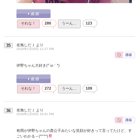
それな！
280
うーん…
123
名無しだＪ
より
35
2016年1月25日 11:27 PM
伊野ちゃん大好き(*´ω｀*)
それな！
272
うーん…
109
名無しだＪ
より
36
2016年1月26日 10:41 PM
有岡が伊野ちゃんの貴公子みたいな笑顔が好きって言ってたけど、す
ごいわかる～(*^^*)