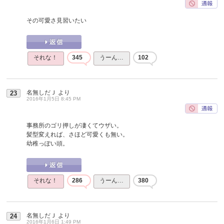
その可愛さ見習いたい
それな！
345
うーん…
102
名無しだＪ
より
23
2016年1月5日 8:45 PM
事務所のゴリ押しが凄くてウザい。
髪型変えれば、さほど可愛くも無い。
幼稚っぽい頭。
それな！
286
うーん…
380
名無しだＪ
より
24
2016年1月6日 1:49 PM