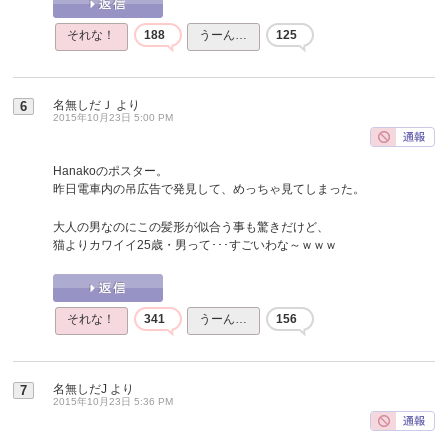
それな！
188
うーん…
125
名無しだＪ
より
6
2015年10月23日 5:00 PM
Hanakoのポスター。
昨日電車内の吊広告で発見して、めっちゃ見てしまった。
大人の男なのにこの髪形が似合う事も驚きだけど、
猫よりカワイイ25歳・男って･･･すごいわな～ｗｗｗ
それな！
341
うーん…
156
名無しだJ
より
7
2015年10月23日 5:36 PM