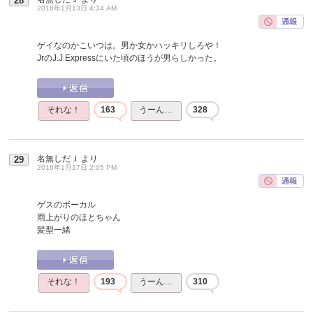
28
2016年1月13日 4:34 AM
ゲイなのかこいつは。男か女かハッキリしろや！
JrのJ.J Expressにいた頃のほうが男らしかった。
それな！
163
うーん…
328
名無しだＪ
より
29
2016年1月17日 2:05 PM
ゲスのボーカル
雨上がりのほとちゃん
髪型一緒
それな！
193
うーん…
310