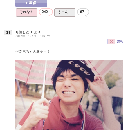
それな！
242
うーん…
87
名無しだＪ
より
34
2016年1月25日 10:15 PM
伊野尾ちゃん最高ー！