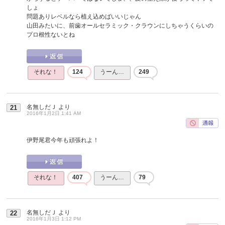
しょ
問題ありレベルなら植え込めばいいじゃん
山田みたいに、前歯オールセラミック・クラウンにしちゃうくらいの
プロ根性ないとね
それな！
124
うーん…
249
名無しだＪ
より
21
2016年1月2日 1:41 AM
伊野尾君今年も頑張れよ！
それな！
407
うーん…
79
名無しだＪ
より
22
2016年1月3日 1:12 PM