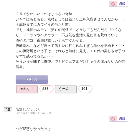
２５でかわいい！のはじっさい奇跡。
ジャニはもともと、素材としては並より上を入所させてんだから、二
十歳位まではカワイイの当たり前。
でも、成長ホルモン（笑）の関係で、どうしてもだんだんゴツくな
り、ドーランやヘアカラー、不規則な生活で見た目も荒れていく・・
酒やタバコ、夜遊び激しい子もすぐわかる。
腹筋割れ、などど言って筋トレに打ち込みすぎも老化を早める・・・
この伊野尾という子は、それらと無縁に見え、１０代の美しさが手つ
かずで残ってる気が・・
そういう意味では奇跡。でもビジュアルだけじゃ生き残れないのが芸
能界。
それな！
533
うーん…
101
名無しだＪ
より
18
2015年12月3日 12:42 PM
ハゲ疑惑なかったっけ