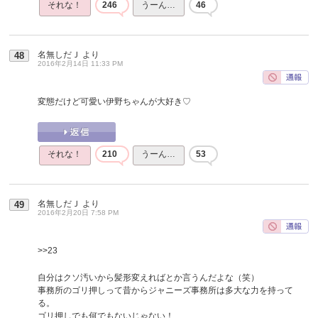
それな！
246
うーん…
46
名無しだＪ
より
48
2016年2月14日 11:33 PM
変態だけど可愛い伊野ちゃんが大好き♡
それな！
210
うーん…
53
名無しだＪ
より
49
2016年2月20日 7:58 PM
>>23
自分はクソ汚いから髪形変えればとか言うんだよな（笑）
事務所のゴリ押しって昔からジャニーズ事務所は多大な力を持って
る。
ゴリ押しでも何でもないじゃない！