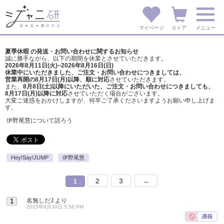
マイページ
ストア
メニュー
夏季休暇 の発送・お問い合わせに関するお知らせ
誠に勝手ながら、以下の期間を休業とさせていただきます。
2026年8月11日(火)~2026年8月16日(日)
休業中にいただきました、ご注文・お問い合わせにつきましては、
営業再開の8月17日(月)以降、順に対応
させていただきます。
また、
8月8日(土)以降にいただいた、ご注文・
お問い合わせにつきましても、
8月17日(月)以降に対応
させていただく場合がございます。
大変ご迷惑をおかけしますが、
何卒ご了承くださいますようお願い申し上げま
す。
伊野尾慧について語ろう
Hey!Say!JUMP
伊野尾慧
2
3
→
1
名無しだJ
より
1
2015年9月30日 5:56 PM