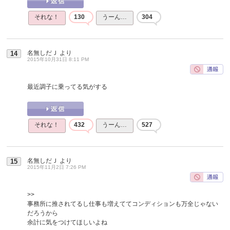
それな！
130
うーん…
304
名無しだＪ
より
14
2015年10月31日 8:11 PM
最近調子に乗ってる気がする
それな！
432
うーん…
527
名無しだＪ
より
15
2015年11月2日 7:26 PM
>>
事務所に推されてるし仕事も増えててコンディションも万全じゃない
だろうから
余計に気をつけてほしいよね