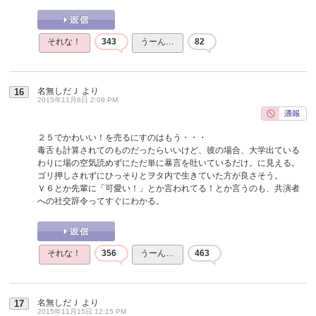
それな！
343
うーん…
82
名無しだＪ
より
16
2015年11月6日 2:09 PM
２５でかわいい！を売るにすのはもう・・・
毒舌も計算されてのものだったらいいけど、彼の場合、大学出ている
わりに場の空気読めずにただ単に暴言を吐いているだけ。に見える。
ゴリ押しされずにひっそりとヲタ内で生きていた方が良さそう。
Ｖ６とか先輩に「可愛い！」とか言われてる！とか言うのも、共演者
への社交辞令ってすぐにわかる。
それな！
356
うーん…
463
名無しだＪ
より
17
2015年11月15日 12:15 PM