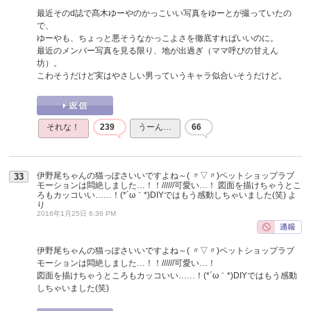
最近そのd誌で髙木ゆーやのかっこいい写真をゆーとが撮っていたの
で、
ゆーやも、ちょっと悪そうなかっこよさを徹底すればいいのに。
最近のメンバー写真を見る限り、地が出過ぎ（ママ呼びの甘えん
坊）。
こわそうだけど実はやさしい男っていうキャラ似合いそうだけど。
それな！
239
うーん…
66
伊野尾ちゃんの猫っぽさいいですよね～( 〃▽〃)ペットショップラブ
33
モーションは悶絶しました…！！//////可愛い…！ 図面を描けちゃうとこ
ろもカッコいい……！(*´ω｀*)DIYではもう感動しちゃいました(笑)
よ
り
2016年1月25日 6:36 PM
伊野尾ちゃんの猫っぽさいいですよね～( 〃▽〃)ペットショップラブ
モーションは悶絶しました…！！//////可愛い…！
図面を描けちゃうところもカッコいい……！(*´ω｀*)DIYではもう感動
しちゃいました(笑)