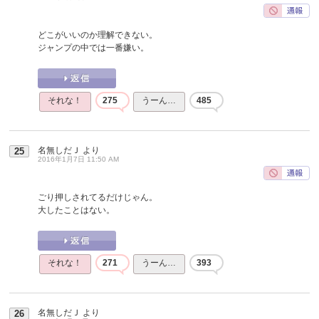
どこがいいのか理解できない。
ジャンプの中では一番嫌い。
それな！
275
うーん…
485
名無しだＪ
より
25
2016年1月7日 11:50 AM
ごり押しされてるだけじゃん。
大したことはない。
それな！
271
うーん…
393
名無しだＪ
より
26