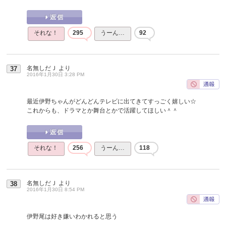
それな！
295
うーん…
92
名無しだＪ
より
37
2016年1月30日 3:28 PM
最近伊野ちゃんがどんどんテレビに出てきてすっごく嬉しい☆
これからも、ドラマとか舞台とかで活躍してほしい＾＾
それな！
256
うーん…
118
名無しだＪ
より
38
2016年1月30日 8:54 PM
伊野尾は好き嫌いわかれると思う