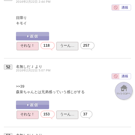
2016年2月22日 2:44 PM
目障り
キモイ
それな！
118
うーん…
257
名無しだＪ
より
52
2016年2月22日 5:07 PM
>>39
森泉ちゃんとは兄弟感っていう感じがする
それな！
153
うーん…
37