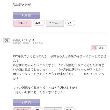
私は好きだが
それな！
325
うーん…
97
名無しだＪ
より
39
2016年1月31日 11:08 AM
DIYを見てよく思うのだが、伊野ちゃんと森泉のイチャイチャしてませ
ん？
私は伊野ちゃんのファンですが、ファン関係なく見てるとただの両思
いの画と見えてしまいます。。。（一方的に伊野ちゃんがスキとか）
ボディータッチもどちらかと言えば多い方だし、、、私だけでしょう
か？
ファン関係なく見ると皆さんはどう思いますか？
（もし不可解に思ったならすいません）