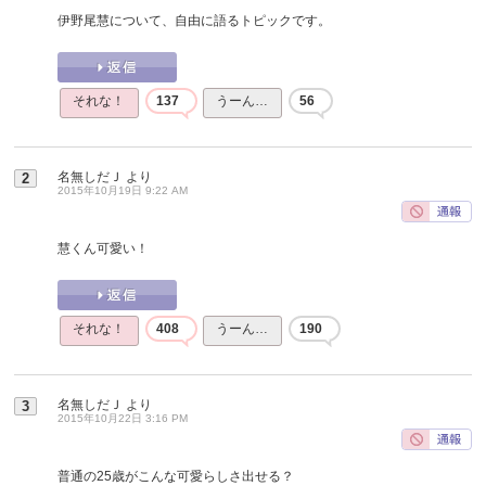
伊野尾慧について、自由に語るトピックです。
それな！
137
うーん…
56
名無しだＪ
より
2
2015年10月19日 9:22 AM
慧くん可愛い！
それな！
408
うーん…
190
名無しだＪ
より
3
2015年10月22日 3:16 PM
普通の25歳がこんな可愛らしさ出せる？