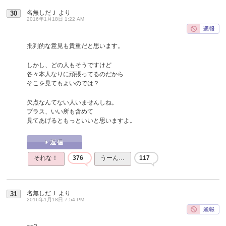
名無しだＪ
より
30
2016年1月18日 1:22 AM
批判的な意見も貴重だと思います。
しかし、どの人もそうですけど
各々本人なりに頑張ってるのだから
そこを見てもよいのでは？
欠点なんてない人いませんしね。
プラス、いい所も含めて
見てあげるともっといいと思いますよ。
それな！
376
うーん…
117
名無しだＪ
より
31
2016年1月18日 7:54 PM