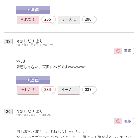
それな！
255
うーん…
296
名無しだＪ
より
19
2015年12月4日 12:50 PM
>>18
疑惑じゃない、実際にハゲですwwwwww
それな！
284
うーん…
337
名無しだＪ
より
20
2015年12月9日 3:08 PM
眉毛ぼっさぼさ、、すね毛もしっかり、、
からするとゲーハーではないでしょ、、髪の生え際が後ろってヤツで