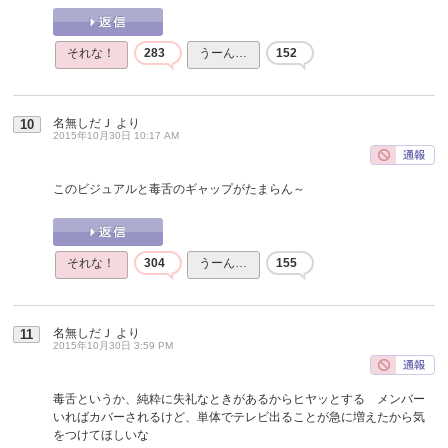
それな！
283
うーん…
152
名無しだＪ
より
10
2015年10月30日 10:17 AM
このビジュアルと毒舌のギャップがたまらん～
それな！
304
うーん…
155
名無しだＪ
より
11
2015年10月30日 3:59 PM
毒舌というか、純粋に失礼なときがあるからヒヤッとする メンバー
いればカバーされるけど、単体でテレビ出ることが急に増えたから気
をつけてほしいな