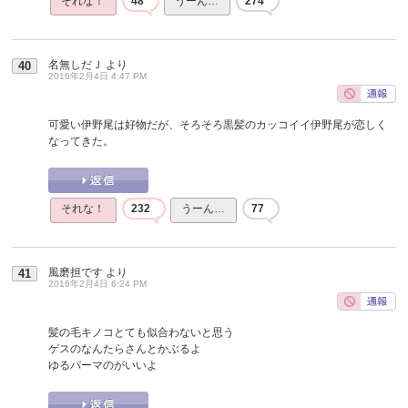
それな！
48
うーん…
274
名無しだＪ
より
40
2016年2月4日 4:47 PM
可愛い伊野尾は好物だが、そろそろ黒髪のカッコイイ伊野尾が恋しく
なってきた。
それな！
232
うーん…
77
風磨担です
より
41
2016年2月4日 6:24 PM
髪の毛キノコとても似合わないと思う
ゲスのなんたらさんとかぶるよ
ゆるパーマのがいいよ