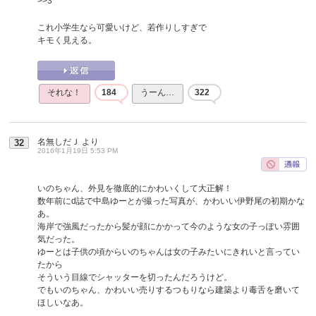
>>3
これ小学生なら可愛いけど、若作りしすぎで
キモく見える。
それな！
184
うーん…
322
名無しだＪ
より
32
2016年1月19日 5:53 PM
いのちゃん、外見を徹底的にかわいくして大正解！
数年前にd誌で中島ゆーとが撮った写真が、かわいい伊野尾の初期かな
あ。
海岸で強風だったから髪が顔にかかって今のような女の子っぽい雰囲
気だった。
ゆーとは子供の頃からいのちゃんは女の子みたいにきれいと言ってい
たから
そういう目線でシャッターを切ったんだろうけど。
でもいのちゃん、かわいい売りするつもりなら建築より毒舌を磨いて
ほしいなあ。