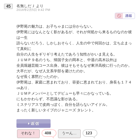
名無しだＪ
より
45
2016年2月5日 9:42 PM
伊野尾の魅力は、お子ちゃまには分からない。
伊野尾にはなんとなく影があるが、それが何処から来るものなのか彼
は一生
語らないだろう。しかしおそらく、人生の中で何回かは、立ち止まっ
て真剣に
自分の人生をギリギリ考えたであろう知性がかいま見える。
ＪＵＭＰ９名のうち、帰国子女の岡本と、中退の高木以外は
全員堀越芸能コース出身。彼はそもそもなぜ東洋高校に行ったのか。
大卒だが、なぜ人文系学部を避けたのか。
なぜ長く寡黙だったのか。
伊野尾は、家庭に恵まれており、容姿に恵まれており、身長も１７４
㎝あり、
ＪＵＭＰメンバーとしてデビューも早々にかなっている。
にもかかわらず、不思議な影がある。
ミステリアスで皮肉っぽく、自分を語らないアイドル。
まったく新しいタイプのジャニーズ タレント。
それな！
408
うーん…
123