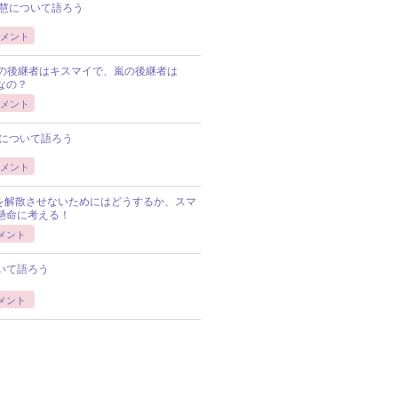
慧について語ろう
メント
Pの後継者はキスマイで、嵐の後継者は
Pなの？
メント
について語ろう
メント
Pを解散させないためにはどうするか、スマ
懸命に考える！
メント
いて語ろう
メント