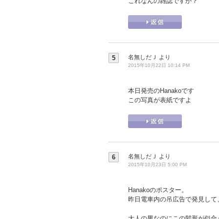
これなんの雑誌ですか？
名無しだＪ
より
5
2015年10月22日 10:14 PM
本日発売のHanakoです
この写真が表紙ですよ
名無しだＪ
より
6
2015年10月23日 5:00 PM
Hanakoのポスター。
昨日電車内の吊広告で発見して
大人の男なのにこの髪形が似合