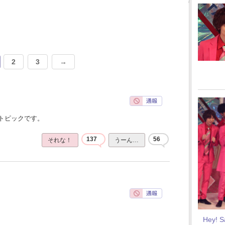
2
3
→
トピックです。
137
56
それな！
うーん…
Hey! 