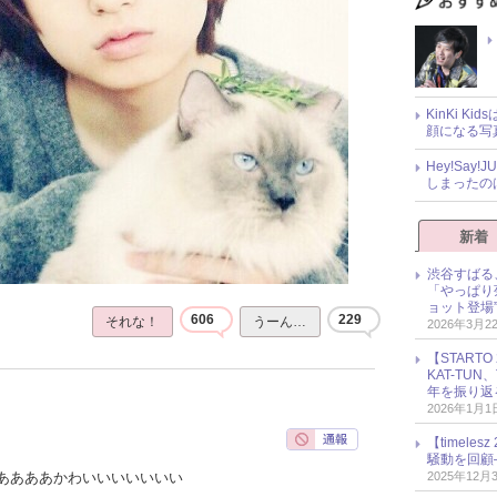
KinKi K
顔になる写
Hey!Sa
しまったの
新着
渋谷すばる
「やっぱり
ョット登場
606
229
それな！
うーん…
2026年3月2
【START
KAT-TU
年を振り返
2026年1月1
【timel
騒動を回顧
2025年12月
ああああかわいいいいいいい