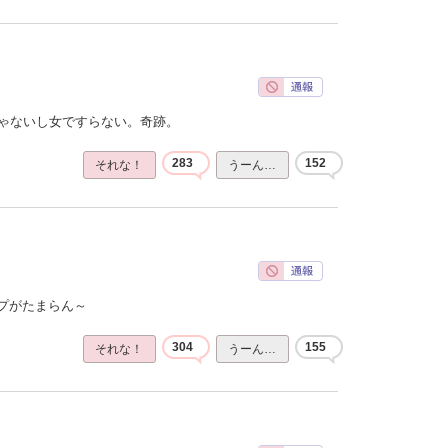
じゃないし女ですらない。奇跡。
283
152
それな！
うーん…
プがたまらん～
304
155
それな！
うーん…