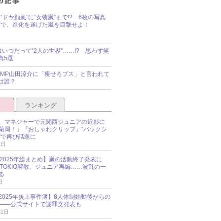
“ドヤ顔嵐”に“女装嵐”まで!? 6枚の写真
で、進化を遂げた嵐を目撃せよ！
idsはいつだって“2人の世界”……!? 思わず笑
真5選
y!JUMP山田涼介に「痩せろブス」と言われて
は誰？
ランキング
、マネジャーで元関西ジュニアの近影に
菊岡！」『おしゃれクリップ』“バックシ
”で再び話題に
2日
O 2025年総まとめ】嵐の活動終了発表に
N、TOKIO解散、ジュニア再編……波乱の一
る
日
esz 2025年炎上事件簿】8人体制始動後からの
――公式サイトで謝罪文発表も
31日