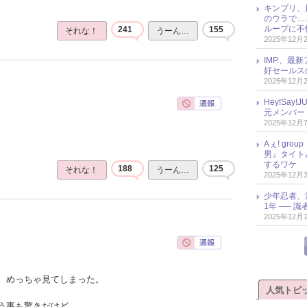
キンプリ、
のウラで…
ループに不
241
155
それな！
うーん…
2025年12月
IMP.、最
好セールス
2025年12月
Hey!Sa
元メンバー
2025年12月
Aぇ! gr
男』タイト
するワケ
188
125
それな！
うーん…
2025年12月
少年忍者、
1年 ── 
2025年12月
、めっちゃ見てしまった。
人気トピ
う事も驚きだけど、