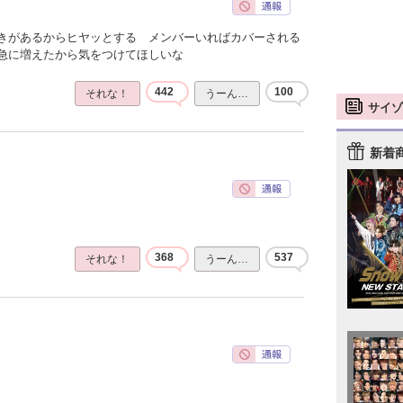
きがあるからヒヤッとする メンバーいればカバーされる
急に増えたから気をつけてほしいな
442
100
それな！
うーん…
サイゾ
新着
368
537
それな！
うーん…