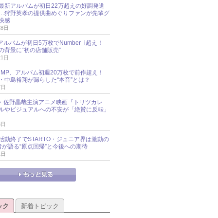
最新アルバムが初日22万超えの好調発進
…狩野英孝の提供曲めぐりファンが先輩グ
快感
28日
新アルバムが初日5万枚でNumber_i超え！
の背景に“初の店舗販売”
21日
y!JUMP、アルバム初週20万枚で前作超え！
・中島裕翔が漏らした“本音”とは？
7日
oup・佐野晶哉主演アニメ映画『トリツカレ
ルやビジュアルへの不安が「絶賛に反転」
3日
活動終了でSTARTO・ジュニア界は激動の
識者が語る“原点回帰”と今後への期待
1日
ック
新着トピック