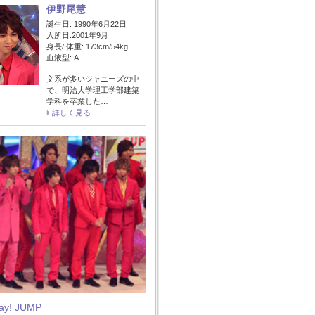
伊野尾慧
誕生日: 1990年6月22日
入所日:2001年9月
身長/ 体重: 173cm/54kg
血液型: A
文系が多いジャニーズの中
で、明治大学理工学部建築
学科を卒業した…
詳しく見る
Say! JUMP