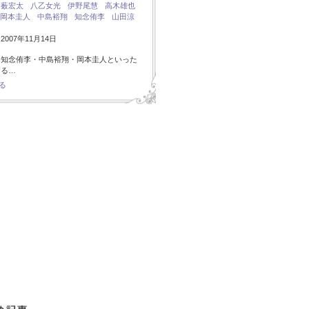
：
薮宏太
八乙女光
伊野尾慧
高木雄也
岡本圭人
中島裕翔
知念侑李
山田涼
007年11月14日
・知念侑李・中島裕翔・岡本圭人といった
ある…
る