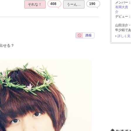
メンバー
408
190
それな！
うーん…
有岡大貴
介
デビュー：2
山田涼介
年少組で
詳しく見
出せる？