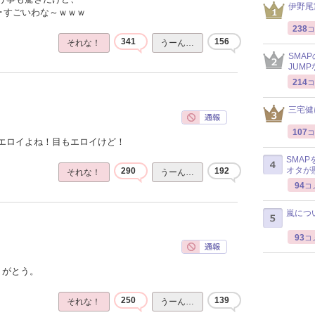
伊野尾
･･すごいわな～ｗｗｗ
238
コ
341
156
それな！
うーん…
SMA
JUM
214
コ
三宅健
107
コ
エロイよね！目もエロイけど！
SMA
オタが
290
192
それな！
うーん…
94
コ
嵐につ
93
コ
りがとう。
250
139
それな！
うーん…