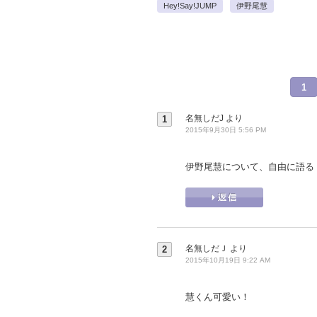
Hey!Say!JUMP
伊野尾慧
1
名無しだJ
より
1
2015年9月30日 5:56 PM
伊野尾慧について、自由に語る
名無しだＪ
より
2
2015年10月19日 9:22 AM
慧くん可愛い！