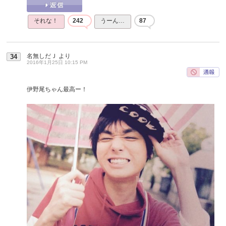
それな！
242
うーん…
87
名無しだＪ
より
34
2016年1月25日 10:15 PM
伊野尾ちゃん最高ー！