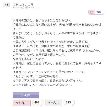
名無しだＪ
より
45
2016年2月5日 9:42 PM
伊野尾の魅力は、お子ちゃまには分からない。
伊野尾にはなんとなく影があるが、それが何処から来るものなのか彼
は一生
語らないだろう。しかしおそらく、人生の中で何回かは、立ち止まっ
て真剣に
自分の人生をギリギリ考えたであろう知性がかいま見える。
ＪＵＭＰ９名のうち、帰国子女の岡本と、中退の高木以外は
全員堀越芸能コース出身。彼はそもそもなぜ東洋高校に行ったのか。
大卒だが、なぜ人文系学部を避けたのか。
なぜ長く寡黙だったのか。
伊野尾は、家庭に恵まれており、容姿に恵まれており、身長も１７４
㎝あり、
ＪＵＭＰメンバーとしてデビューも早々にかなっている。
にもかかわらず、不思議な影がある。
ミステリアスで皮肉っぽく、自分を語らないアイドル。
まったく新しいタイプのジャニーズ タレント。
それな！
408
うーん…
123