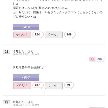
しょ
問題ありレベルなら植え込めばいいじゃん
山田みたいに、前歯オールセラミック・クラウンにしちゃうくらいの
プロ根性ないとね
それな！
124
うーん…
249
名無しだＪ
より
21
2016年1月2日 1:41 AM
伊野尾君今年も頑張れよ！
それな！
407
うーん…
79
名無しだＪ
より
22
2016年1月3日 1:12 PM