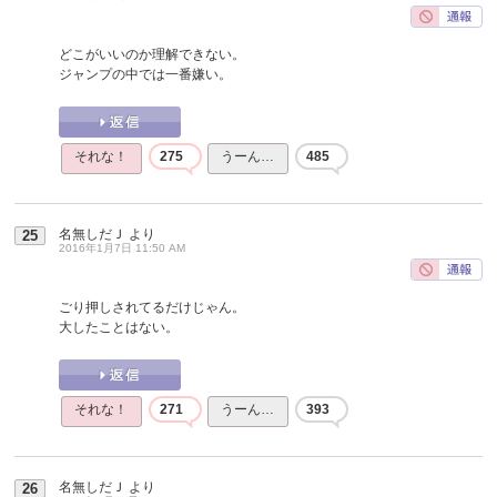
どこがいいのか理解できない。
ジャンプの中では一番嫌い。
それな！
275
うーん…
485
名無しだＪ
より
25
2016年1月7日 11:50 AM
ごり押しされてるだけじゃん。
大したことはない。
それな！
271
うーん…
393
名無しだＪ
より
26