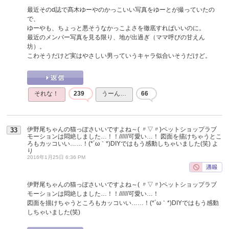
最近そのd誌で髙木ゆーやのかっこいい写真をゆーとが撮っていたの
で、
ゆーやも、ちょっと悪そうなかっこよさを徹底すればいいのに。
最近のメンバー写真を見る限り、地が出過ぎ（ママ呼びの甘えん
坊）。
こわそうだけど実はやさしい男っていうキャラ似合いそうだけど。
それな！
239
うーん…
66
伊野尾ちゃんの猫っぽさいいですよね～( 〃▽〃)ペットショップラブ
33
モーションは悶絶しました…！！//////可愛い…！ 図面を描けちゃうとこ
ろもカッコいい……！(*´ω｀*)DIYではもう感動しちゃいました(笑)
よ
り
2016年1月25日 6:36 PM
伊野尾ちゃんの猫っぽさいいですよね～( 〃▽〃)ペットショップラブ
モーションは悶絶しました…！！//////可愛い…！
図面を描けちゃうところもカッコいい……！(*´ω｀*)DIYではもう感動
しちゃいました(笑)