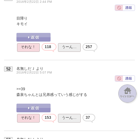
2016年2月22日 2:44 PM
目障り
キモイ
それな！
118
うーん…
257
名無しだＪ
より
52
2016年2月22日 5:07 PM
>>39
森泉ちゃんとは兄弟感っていう感じがする
それな！
153
うーん…
37