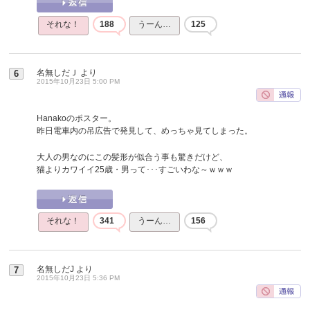
それな！
188
うーん…
125
名無しだＪ
より
6
2015年10月23日 5:00 PM
Hanakoのポスター。
昨日電車内の吊広告で発見して、めっちゃ見てしまった。
大人の男なのにこの髪形が似合う事も驚きだけど、
猫よりカワイイ25歳・男って･･･すごいわな～ｗｗｗ
それな！
341
うーん…
156
名無しだJ
より
7
2015年10月23日 5:36 PM