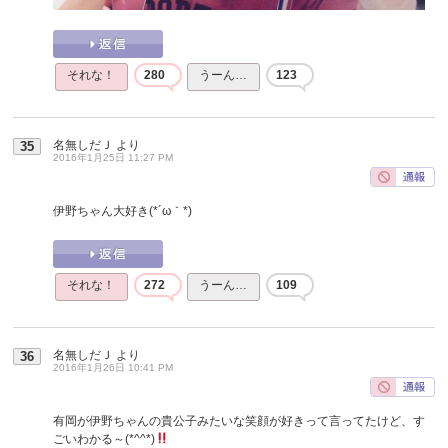
それな！
280
うーん…
123
名無しだＪ
より
35
2016年1月25日 11:27 PM
伊野ちゃん大好き(*´ω｀*)
それな！
272
うーん…
109
名無しだＪ
より
36
2016年1月26日 10:41 PM
有岡が伊野ちゃんの貴公子みたいな笑顔が好きって言ってたけど、す
ごいわかる～(*^^*)