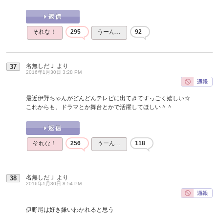
それな！
295
うーん…
92
名無しだＪ
より
37
2016年1月30日 3:28 PM
最近伊野ちゃんがどんどんテレビに出てきてすっごく嬉しい☆
これからも、ドラマとか舞台とかで活躍してほしい＾＾
それな！
256
うーん…
118
名無しだＪ
より
38
2016年1月30日 8:54 PM
伊野尾は好き嫌いわかれると思う