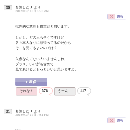
名無しだＪ
より
30
2016年1月18日 1:22 AM
批判的な意見も貴重だと思います。
しかし、どの人もそうですけど
各々本人なりに頑張ってるのだから
そこを見てもよいのでは？
欠点なんてない人いませんしね。
プラス、いい所も含めて
見てあげるともっといいと思いますよ。
それな！
376
うーん…
117
名無しだＪ
より
31
2016年1月18日 7:54 PM