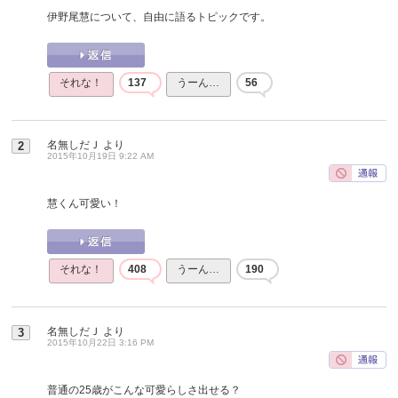
伊野尾慧について、自由に語るトピックです。
それな！
137
うーん…
56
名無しだＪ
より
2
2015年10月19日 9:22 AM
慧くん可愛い！
それな！
408
うーん…
190
名無しだＪ
より
3
2015年10月22日 3:16 PM
普通の25歳がこんな可愛らしさ出せる？