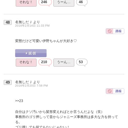
それな！
246
うーん…
46
名無しだＪ
より
48
2016年2月14日 11:33 PM
変態だけど可愛い伊野ちゃんが大好き♡
それな！
210
うーん…
53
名無しだＪ
より
49
2016年2月20日 7:58 PM
>>23
自分はクソ汚いから髪形変えればとか言うんだよな（笑）
事務所のゴリ押しって昔からジャニーズ事務所は多大な力を持って
る。
ゴリ押しでも何でもないじゃない！