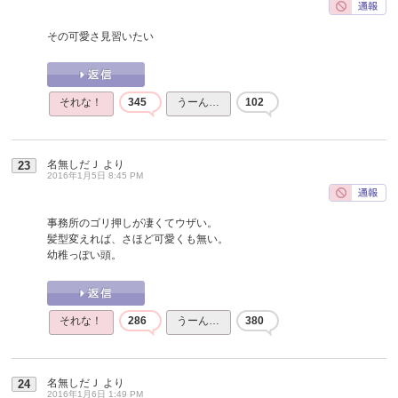
その可愛さ見習いたい
それな！
345
うーん…
102
名無しだＪ
より
23
2016年1月5日 8:45 PM
事務所のゴリ押しが凄くてウザい。
髪型変えれば、さほど可愛くも無い。
幼稚っぽい頭。
それな！
286
うーん…
380
名無しだＪ
より
24
2016年1月6日 1:49 PM