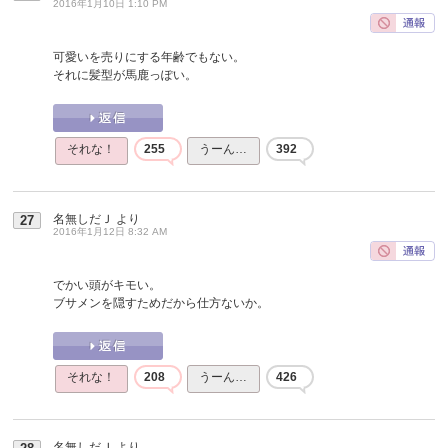
2016年1月10日 1:10 PM
可愛いを売りにする年齢でもない。
それに髪型が馬鹿っぽい。
それな！
255
うーん…
392
名無しだＪ
より
27
2016年1月12日 8:32 AM
でかい頭がキモい。
ブサメンを隠すためだから仕方ないか。
それな！
208
うーん…
426
名無しだＪ
より