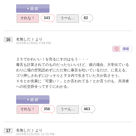
それな！
343
うーん…
82
名無しだＪ
より
16
2015年11月6日 2:09 PM
２５でかわいい！を売るにすのはもう・・・
毒舌も計算されてのものだったらいいけど、彼の場合、大学出ている
わりに場の空気読めずにただ単に暴言を吐いているだけ。に見える。
ゴリ押しされずにひっそりとヲタ内で生きていた方が良さそう。
Ｖ６とか先輩に「可愛い！」とか言われてる！とか言うのも、共演者
への社交辞令ってすぐにわかる。
それな！
356
うーん…
463
名無しだＪ
より
17
2015年11月15日 12:15 PM