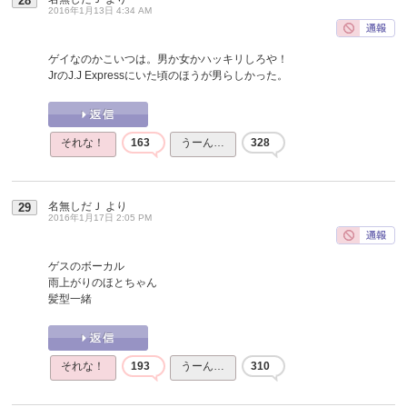
28
2016年1月13日 4:34 AM
ゲイなのかこいつは。男か女かハッキリしろや！
JrのJ.J Expressにいた頃のほうが男らしかった。
それな！
163
うーん…
328
名無しだＪ
より
29
2016年1月17日 2:05 PM
ゲスのボーカル
雨上がりのほとちゃん
髪型一緒
それな！
193
うーん…
310