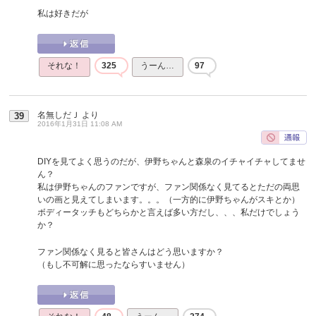
私は好きだが
それな！
325
うーん…
97
名無しだＪ
より
39
2016年1月31日 11:08 AM
DIYを見てよく思うのだが、伊野ちゃんと森泉のイチャイチャしてませ
ん？
私は伊野ちゃんのファンですが、ファン関係なく見てるとただの両思
いの画と見えてしまいます。。。（一方的に伊野ちゃんがスキとか）
ボディータッチもどちらかと言えば多い方だし、、、私だけでしょう
か？
ファン関係なく見ると皆さんはどう思いますか？
（もし不可解に思ったならすいません）