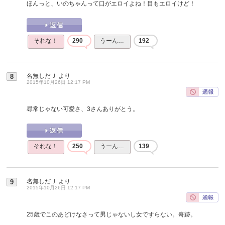
ほんっと、いのちゃんって口がエロイよね！目もエロイけど！
それな！
290
うーん…
192
名無しだＪ
より
8
2015年10月26日 12:17 PM
尋常じゃない可愛さ、3さんありがとう。
それな！
250
うーん…
139
名無しだＪ
より
9
2015年10月26日 12:17 PM
25歳でこのあどけなさって男じゃないし女ですらない。奇跡。