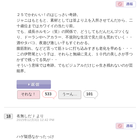
２５でかわいい！のはじっさい奇跡。
ジャニはもともと、素材としては並より上を入所させてんだから、二
十歳位まではカワイイの当たり前。
でも、成長ホルモン（笑）の関係で、どうしてもだんだんゴツくな
り、ドーランやヘアカラー、不規則な生活で見た目も荒れていく・・
酒やタバコ、夜遊び激しい子もすぐわかる。
腹筋割れ、などど言って筋トレに打ち込みすぎも老化を早める・・・
この伊野尾という子は、それらと無縁に見え、１０代の美しさが手つ
かずで残ってる気が・・
そういう意味では奇跡。でもビジュアルだけじゃ生き残れないのが芸
能界。
それな！
533
うーん…
101
名無しだＪ
より
18
2015年12月3日 12:42 PM
ハゲ疑惑なかったっけ