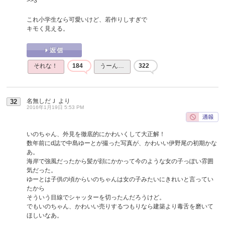
>>3
これ小学生なら可愛いけど、若作りしすぎで
キモく見える。
それな！
184
うーん…
322
名無しだＪ
より
32
2016年1月19日 5:53 PM
いのちゃん、外見を徹底的にかわいくして大正解！
数年前にd誌で中島ゆーとが撮った写真が、かわいい伊野尾の初期かな
あ。
海岸で強風だったから髪が顔にかかって今のような女の子っぽい雰囲
気だった。
ゆーとは子供の頃からいのちゃんは女の子みたいにきれいと言ってい
たから
そういう目線でシャッターを切ったんだろうけど。
でもいのちゃん、かわいい売りするつもりなら建築より毒舌を磨いて
ほしいなあ。