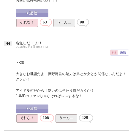
お前が気持ち悪いわ！！！
それな！
63
うーん…
98
名無しだＪ
より
44
2016年2月4日 8:46 PM
>>28
大きなお世話だよ！伊野尾君の魅力は男とか女とか関係ないんだよ！
クソが！
アイドル何だから可愛いのは当たり前だろうが！
JUMPのファンじゃなければレスするな！
それな！
108
うーん…
125