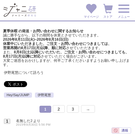
マイページ
ストア
メニュー
夏季休暇 の発送・お問い合わせに関するお知らせ
誠に勝手ながら、以下の期間を休業とさせていただきます。
2026年8月11日(火)~2026年8月16日(日)
休業中にいただきました、ご注文・お問い合わせにつきましては、
営業再開の8月17日(月)以降、順に対応
させていただきます。
また、
8月8日(土)以降にいただいた、ご注文・
お問い合わせにつきましても、
8月17日(月)以降に対応
させていただく場合がございます。
大変ご迷惑をおかけしますが、
何卒ご了承くださいますようお願い申し上げま
す。
伊野尾慧について語ろう
Hey!Say!JUMP
伊野尾慧
2
3
→
1
名無しだJ
より
1
2015年9月30日 5:56 PM