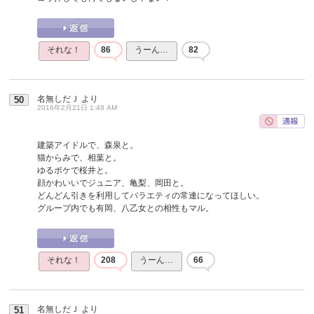
それな！
86
うーん…
82
名無しだＪ
より
50
2016年2月21日 1:48 AM
建築アイドルで、森泉と。
猫からみで、相葉と。
ゆるボケで桜井と。
顔かわいいでジュニア、亀梨、岡田と。
どんどん引きを利用してバラエティの常連になってほしい。
グループ内でも有岡、八乙女との相性もマル。
それな！
208
うーん…
66
名無しだＪ
より
51