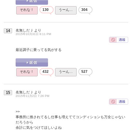
それな！
130
うーん…
304
名無しだＪ
より
14
2015年10月31日 8:11 PM
最近調子に乗ってる気がする
それな！
432
うーん…
527
名無しだＪ
より
15
2015年11月2日 7:26 PM
>>
事務所に推されてるし仕事も増えててコンディションも万全じゃない
だろうから
余計に気をつけてほしいよね