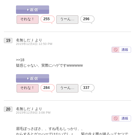
それな！
255
うーん…
296
名無しだＪ
より
19
2015年12月4日 12:50 PM
>>18
疑惑じゃない、実際にハゲですwwwwww
それな！
284
うーん…
337
名無しだＪ
より
20
2015年12月9日 3:08 PM
眉毛ぼっさぼさ、、すね毛もしっかり、、
からするとゲーハーではないでしょ、、髪の生え際が後ろってヤツで