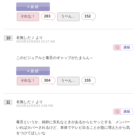
それな！
283
うーん…
152
名無しだＪ
より
10
2015年10月30日 10:17 AM
このビジュアルと毒舌のギャップがたまらん～
それな！
304
うーん…
155
名無しだＪ
より
11
2015年10月30日 3:59 PM
毒舌というか、純粋に失礼なときがあるからヒヤッとする メンバー
いればカバーされるけど、単体でテレビ出ることが急に増えたから気
をつけてほしいな