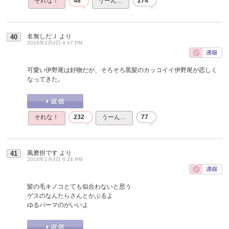
それな！
48
うーん…
274
名無しだＪ
より
40
2016年2月4日 4:47 PM
可愛い伊野尾は好物だが、そろそろ黒髪のカッコイイ伊野尾が恋しく
なってきた。
それな！
232
うーん…
77
風磨担です
より
41
2016年2月4日 6:24 PM
髪の毛キノコとても似合わないと思う
ゲスのなんたらさんとかぶるよ
ゆるパーマのがいいよ