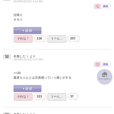
2016年2月22日 2:44 PM
目障り
キモイ
それな！
118
うーん…
257
名無しだＪ
より
52
2016年2月22日 5:07 PM
>>39
森泉ちゃんとは兄弟感っていう感じがする
それな！
153
うーん…
37