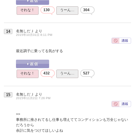
それな！
130
うーん…
304
名無しだＪ
より
14
2015年10月31日 8:11 PM
最近調子に乗ってる気がする
それな！
432
うーん…
527
名無しだＪ
より
15
2015年11月2日 7:26 PM
>>
事務所に推されてるし仕事も増えててコンディションも万全じゃない
だろうから
余計に気をつけてほしいよね