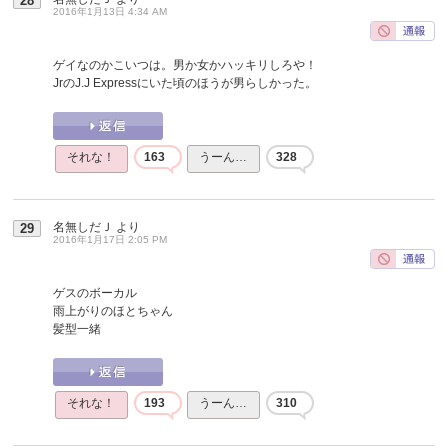
28
2016年1月13日 4:34 AM
ゲイなのかこいつは。男か女かハッキリしろや！
JrのJ.J Expressにいた頃のほうが男らしかった。
それな！
163
うーん…
328
名無しだＪ
より
29
2016年1月17日 2:05 PM
ゲスのボーカル
雨上がりのほとちゃん
髪型一緒
それな！
193
うーん…
310