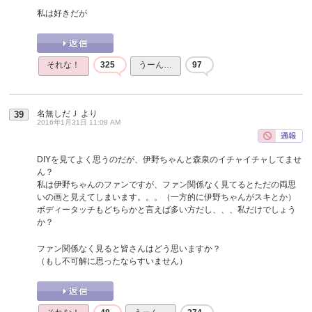
私は好きだが
それな！
325
うーん…
97
名無しだＪ
より
39
2016年1月31日 11:08 AM
DIYを見てよく思うのだが、伊野ちゃんと森泉のイチャイチャしてませ
ん？
私は伊野ちゃんのファンですが、ファン関係なく見てるとただの両思
いの画と見えてしまいます。。。（一方的に伊野ちゃんがスキとか）
ボディータッチもどちらかと言えば多い方だし、、、私だけでしょう
か？
ファン関係なく見ると皆さんはどう思いますか？
（もし不可解に思ったならすいません）