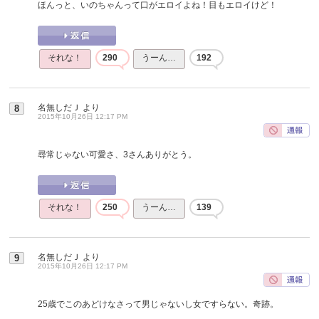
ほんっと、いのちゃんって口がエロイよね！目もエロイけど！
それな！
290
うーん…
192
名無しだＪ
より
8
2015年10月26日 12:17 PM
尋常じゃない可愛さ、3さんありがとう。
それな！
250
うーん…
139
名無しだＪ
より
9
2015年10月26日 12:17 PM
25歳でこのあどけなさって男じゃないし女ですらない。奇跡。