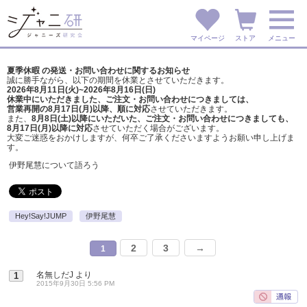
マイページ
ストア
メニュー
夏季休暇 の発送・お問い合わせに関するお知らせ
誠に勝手ながら、以下の期間を休業とさせていただきます。
2026年8月11日(火)~2026年8月16日(日)
休業中にいただきました、ご注文・お問い合わせにつきましては、
営業再開の8月17日(月)以降、順に対応
させていただきます。
また、
8月8日(土)以降にいただいた、ご注文・
お問い合わせにつきましても、
8月17日(月)以降に対応
させていただく場合がございます。
大変ご迷惑をおかけしますが、
何卒ご了承くださいますようお願い申し上げま
す。
伊野尾慧について語ろう
Hey!Say!JUMP
伊野尾慧
2
3
→
1
名無しだJ
より
1
2015年9月30日 5:56 PM