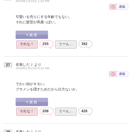
2016年1月10日 1:10 PM
可愛いを売りにする年齢でもない。
それに髪型が馬鹿っぽい。
それな！
255
うーん…
392
名無しだＪ
より
27
2016年1月12日 8:32 AM
でかい頭がキモい。
ブサメンを隠すためだから仕方ないか。
それな！
208
うーん…
426
名無しだＪ
より