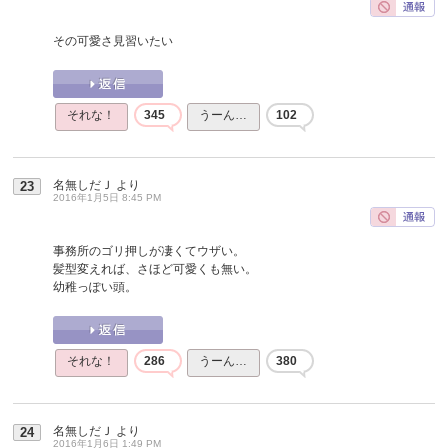
その可愛さ見習いたい
それな！
345
うーん…
102
名無しだＪ
より
23
2016年1月5日 8:45 PM
事務所のゴリ押しが凄くてウザい。
髪型変えれば、さほど可愛くも無い。
幼稚っぽい頭。
それな！
286
うーん…
380
名無しだＪ
より
24
2016年1月6日 1:49 PM