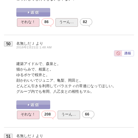
それな！
86
うーん…
82
名無しだＪ
より
50
2016年2月21日 1:48 AM
建築アイドルで、森泉と。
猫からみで、相葉と。
ゆるボケで桜井と。
顔かわいいでジュニア、亀梨、岡田と。
どんどん引きを利用してバラエティの常連になってほしい。
グループ内でも有岡、八乙女との相性もマル。
それな！
208
うーん…
66
名無しだＪ
より
51