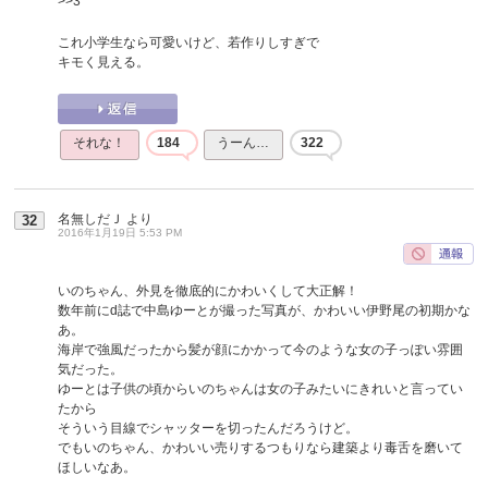
>>3
これ小学生なら可愛いけど、若作りしすぎで
キモく見える。
それな！
184
うーん…
322
名無しだＪ
より
32
2016年1月19日 5:53 PM
いのちゃん、外見を徹底的にかわいくして大正解！
数年前にd誌で中島ゆーとが撮った写真が、かわいい伊野尾の初期かな
あ。
海岸で強風だったから髪が顔にかかって今のような女の子っぽい雰囲
気だった。
ゆーとは子供の頃からいのちゃんは女の子みたいにきれいと言ってい
たから
そういう目線でシャッターを切ったんだろうけど。
でもいのちゃん、かわいい売りするつもりなら建築より毒舌を磨いて
ほしいなあ。