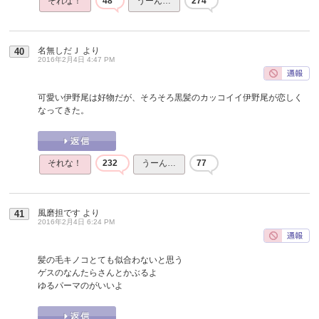
それな！
48
うーん…
274
名無しだＪ
より
40
2016年2月4日 4:47 PM
可愛い伊野尾は好物だが、そろそろ黒髪のカッコイイ伊野尾が恋しく
なってきた。
それな！
232
うーん…
77
風磨担です
より
41
2016年2月4日 6:24 PM
髪の毛キノコとても似合わないと思う
ゲスのなんたらさんとかぶるよ
ゆるパーマのがいいよ