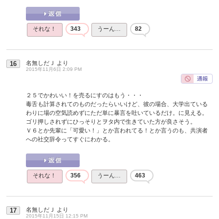
それな！
343
うーん…
82
名無しだＪ
より
16
2015年11月6日 2:09 PM
２５でかわいい！を売るにすのはもう・・・
毒舌も計算されてのものだったらいいけど、彼の場合、大学出ている
わりに場の空気読めずにただ単に暴言を吐いているだけ。に見える。
ゴリ押しされずにひっそりとヲタ内で生きていた方が良さそう。
Ｖ６とか先輩に「可愛い！」とか言われてる！とか言うのも、共演者
への社交辞令ってすぐにわかる。
それな！
356
うーん…
463
名無しだＪ
より
17
2015年11月15日 12:15 PM