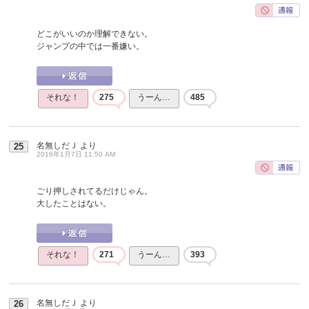
どこがいいのか理解できない。
ジャンプの中では一番嫌い。
それな！
275
うーん…
485
名無しだＪ
より
25
2016年1月7日 11:50 AM
ごり押しされてるだけじゃん。
大したことはない。
それな！
271
うーん…
393
名無しだＪ
より
26