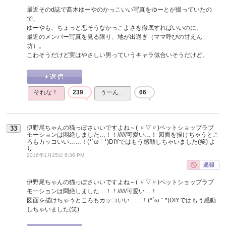
最近そのd誌で髙木ゆーやのかっこいい写真をゆーとが撮っていたの
で、
ゆーやも、ちょっと悪そうなかっこよさを徹底すればいいのに。
最近のメンバー写真を見る限り、地が出過ぎ（ママ呼びの甘えん
坊）。
こわそうだけど実はやさしい男っていうキャラ似合いそうだけど。
それな！
239
うーん…
66
伊野尾ちゃんの猫っぽさいいですよね～( 〃▽〃)ペットショップラブ
33
モーションは悶絶しました…！！//////可愛い…！ 図面を描けちゃうとこ
ろもカッコいい……！(*´ω｀*)DIYではもう感動しちゃいました(笑)
よ
り
2016年1月25日 6:36 PM
伊野尾ちゃんの猫っぽさいいですよね～( 〃▽〃)ペットショップラブ
モーションは悶絶しました…！！//////可愛い…！
図面を描けちゃうところもカッコいい……！(*´ω｀*)DIYではもう感動
しちゃいました(笑)