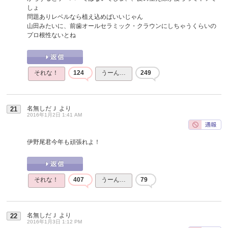
しょ
問題ありレベルなら植え込めばいいじゃん
山田みたいに、前歯オールセラミック・クラウンにしちゃうくらいの
プロ根性ないとね
それな！
124
うーん…
249
名無しだＪ
より
21
2016年1月2日 1:41 AM
伊野尾君今年も頑張れよ！
それな！
407
うーん…
79
名無しだＪ
より
22
2016年1月3日 1:12 PM