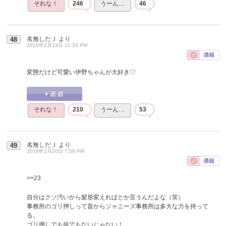
それな！
246
うーん…
46
名無しだＪ
より
48
2016年2月14日 11:33 PM
変態だけど可愛い伊野ちゃんが大好き♡
それな！
210
うーん…
53
名無しだＪ
より
49
2016年2月20日 7:58 PM
>>23
自分はクソ汚いから髪形変えればとか言うんだよな（笑）
事務所のゴリ押しって昔からジャニーズ事務所は多大な力を持って
る。
ゴリ押しでも何でもないじゃない！