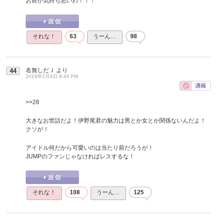
お前が気持ち悪いわ！！！
それな！
63
うーん…
98
名無しだＪ
より
44
2016年2月4日 8:46 PM
>>28
大きなお世話だよ！伊野尾君の魅力は男とか女とか関係ないんだよ！
クソが！
アイドル何だから可愛いのは当たり前だろうが！
JUMPのファンじゃなければレスするな！
それな！
108
うーん…
125