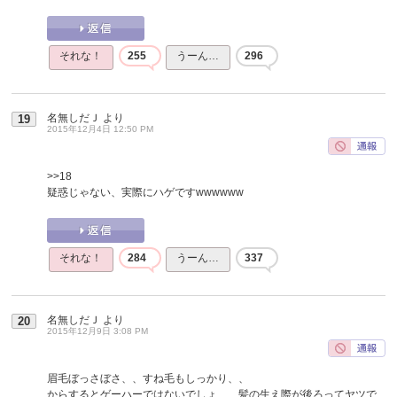
それな！
255
うーん…
296
名無しだＪ
より
19
2015年12月4日 12:50 PM
>>18
疑惑じゃない、実際にハゲですwwwwww
それな！
284
うーん…
337
名無しだＪ
より
20
2015年12月9日 3:08 PM
眉毛ぼっさぼさ、、すね毛もしっかり、、
からするとゲーハーではないでしょ、、髪の生え際が後ろってヤツで