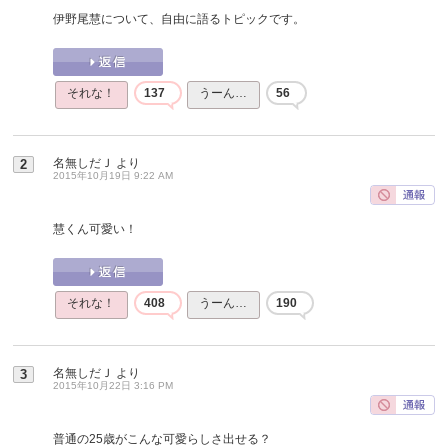
伊野尾慧について、自由に語るトピックです。
それな！
137
うーん…
56
名無しだＪ
より
2
2015年10月19日 9:22 AM
慧くん可愛い！
それな！
408
うーん…
190
名無しだＪ
より
3
2015年10月22日 3:16 PM
普通の25歳がこんな可愛らしさ出せる？