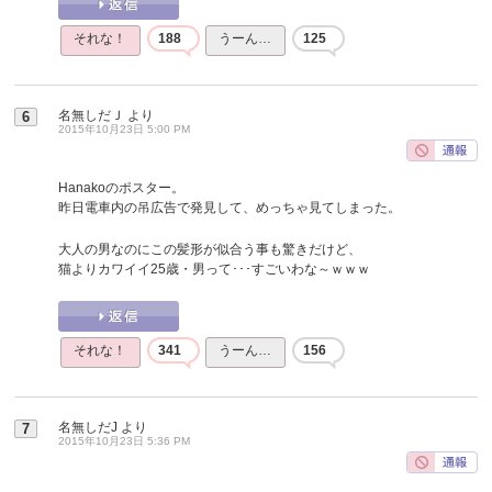
それな！
188
うーん…
125
名無しだＪ
より
6
2015年10月23日 5:00 PM
Hanakoのポスター。
昨日電車内の吊広告で発見して、めっちゃ見てしまった。
大人の男なのにこの髪形が似合う事も驚きだけど、
猫よりカワイイ25歳・男って･･･すごいわな～ｗｗｗ
それな！
341
うーん…
156
名無しだJ
より
7
2015年10月23日 5:36 PM