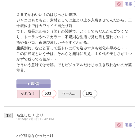
２５でかわいい！のはじっさい奇跡。
ジャニはもともと、素材としては並より上を入所させてんだから、二
十歳位まではカワイイの当たり前。
でも、成長ホルモン（笑）の関係で、どうしてもだんだんゴツくな
り、ドーランやヘアカラー、不規則な生活で見た目も荒れていく・・
酒やタバコ、夜遊び激しい子もすぐわかる。
腹筋割れ、などど言って筋トレに打ち込みすぎも老化を早める・・・
この伊野尾という子は、それらと無縁に見え、１０代の美しさが手つ
かずで残ってる気が・・
そういう意味では奇跡。でもビジュアルだけじゃ生き残れないのが芸
能界。
それな！
533
うーん…
101
名無しだＪ
より
18
2015年12月3日 12:42 PM
ハゲ疑惑なかったっけ