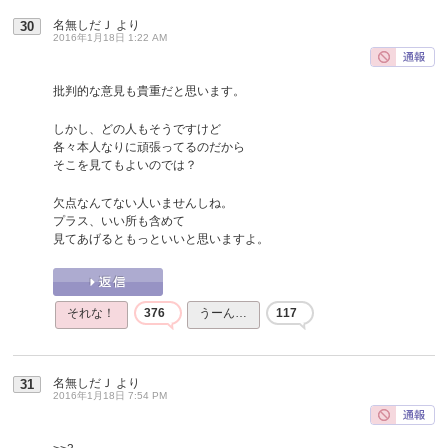
名無しだＪ
より
30
2016年1月18日 1:22 AM
批判的な意見も貴重だと思います。
しかし、どの人もそうですけど
各々本人なりに頑張ってるのだから
そこを見てもよいのでは？
欠点なんてない人いませんしね。
プラス、いい所も含めて
見てあげるともっといいと思いますよ。
それな！
376
うーん…
117
名無しだＪ
より
31
2016年1月18日 7:54 PM