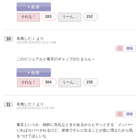
それな！
283
うーん…
152
名無しだＪ
より
10
2015年10月30日 10:17 AM
このビジュアルと毒舌のギャップがたまらん～
それな！
304
うーん…
155
名無しだＪ
より
11
2015年10月30日 3:59 PM
毒舌というか、純粋に失礼なときがあるからヒヤッとする メンバー
いればカバーされるけど、単体でテレビ出ることが急に増えたから気
をつけてほしいな