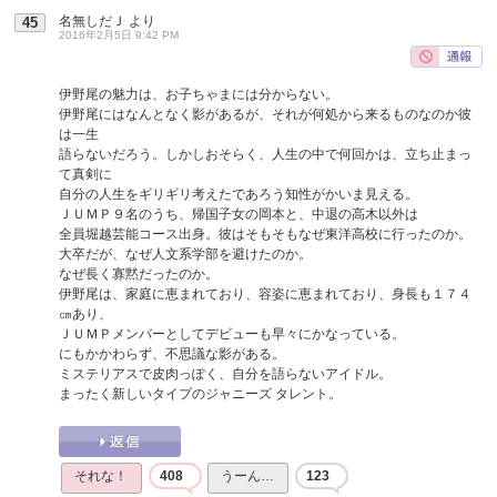
名無しだＪ
より
45
2016年2月5日 9:42 PM
伊野尾の魅力は、お子ちゃまには分からない。
伊野尾にはなんとなく影があるが、それが何処から来るものなのか彼
は一生
語らないだろう。しかしおそらく、人生の中で何回かは、立ち止まっ
て真剣に
自分の人生をギリギリ考えたであろう知性がかいま見える。
ＪＵＭＰ９名のうち、帰国子女の岡本と、中退の高木以外は
全員堀越芸能コース出身。彼はそもそもなぜ東洋高校に行ったのか。
大卒だが、なぜ人文系学部を避けたのか。
なぜ長く寡黙だったのか。
伊野尾は、家庭に恵まれており、容姿に恵まれており、身長も１７４
㎝あり、
ＪＵＭＰメンバーとしてデビューも早々にかなっている。
にもかかわらず、不思議な影がある。
ミステリアスで皮肉っぽく、自分を語らないアイドル。
まったく新しいタイプのジャニーズ タレント。
それな！
408
うーん…
123