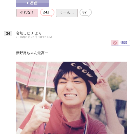
それな！
242
うーん…
87
名無しだＪ
より
34
2016年1月25日 10:15 PM
伊野尾ちゃん最高ー！