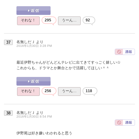
それな！
295
うーん…
92
名無しだＪ
より
37
2016年1月30日 3:28 PM
最近伊野ちゃんがどんどんテレビに出てきてすっごく嬉しい☆
これからも、ドラマとか舞台とかで活躍してほしい＾＾
それな！
256
うーん…
118
名無しだＪ
より
38
2016年1月30日 8:54 PM
伊野尾は好き嫌いわかれると思う