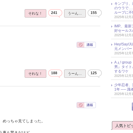
キンプリ、
のウラで…
ループに不
241
155
それな！
うーん…
2025年12月
IMP.、最
好セールス
2025年12月
Hey!Sa
元メンバー
2025年12月
Aぇ! gr
男』タイト
するワケ
188
125
それな！
うーん…
2025年12月
少年忍者、
1年 ── 
2025年12月
、めっちゃ見てしまった。
人気トピ
う事も驚きだけど、