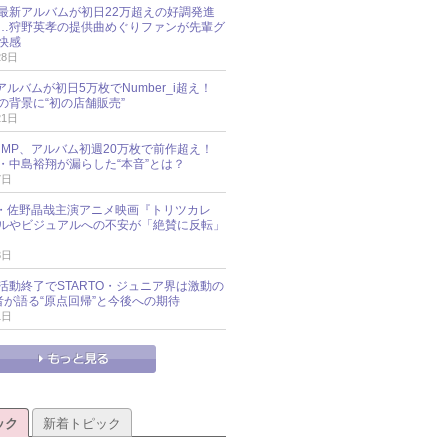
最新アルバムが初日22万超えの好調発進
…狩野英孝の提供曲めぐりファンが先輩グ
快感
28日
新アルバムが初日5万枚でNumber_i超え！
の背景に“初の店舗販売”
21日
y!JUMP、アルバム初週20万枚で前作超え！
・中島裕翔が漏らした“本音”とは？
7日
oup・佐野晶哉主演アニメ映画『トリツカレ
ルやビジュアルへの不安が「絶賛に反転」
3日
活動終了でSTARTO・ジュニア界は激動の
識者が語る“原点回帰”と今後への期待
1日
ック
新着トピック