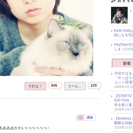
KinKi K
顔になる写
Hey!Sa
しまったの
新着
渋谷すばる
「やっぱり
ョット登場
606
229
それな！
うーん…
2026年3月2
【START
KAT-TU
年を振り返
2026年1月1
【timel
騒動を回顧
2025年12月
ああああかわいいいいいいい