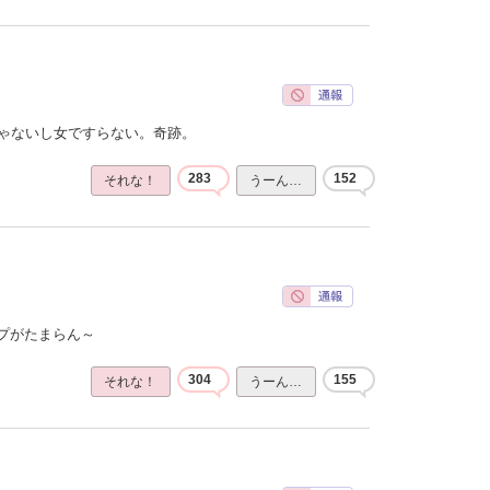
じゃないし女ですらない。奇跡。
283
152
それな！
うーん…
プがたまらん～
304
155
それな！
うーん…