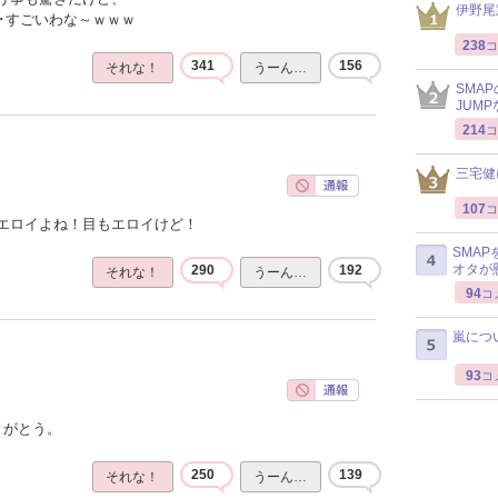
伊野尾
･･すごいわな～ｗｗｗ
238
コ
341
156
それな！
うーん…
SMA
JUM
214
コ
三宅健
107
コ
エロイよね！目もエロイけど！
SMA
オタが
290
192
それな！
うーん…
94
コ
嵐につ
93
コ
りがとう。
250
139
それな！
うーん…