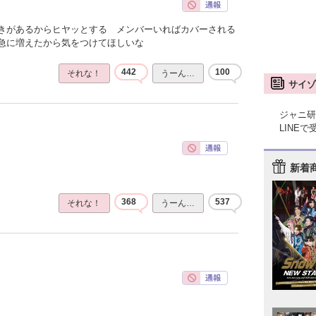
きがあるからヒヤッとする メンバーいればカバーされる
急に増えたから気をつけてほしいな
442
100
それな！
うーん…
サイゾ
ジャニ研
LINE
新着
368
537
それな！
うーん…