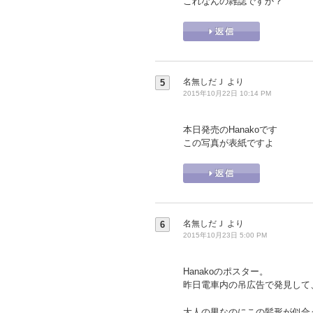
これなんの雑誌ですか？
名無しだＪ
より
5
2015年10月22日 10:14 PM
本日発売のHanakoです
この写真が表紙ですよ
名無しだＪ
より
6
2015年10月23日 5:00 PM
Hanakoのポスター。
昨日電車内の吊広告で発見して
大人の男なのにこの髪形が似合