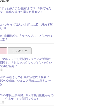
“ドヤ顔嵐”に“女装嵐”まで!? 6枚の写真
で、進化を遂げた嵐を目撃せよ！
idsはいつだって“2人の世界”……!? 思わず笑
真5選
y!JUMP山田涼介に「痩せろブス」と言われて
は誰？
ランキング
、マネジャーで元関西ジュニアの近影に
菊岡！」『おしゃれクリップ』“バックシ
”で再び話題に
2日
O 2025年総まとめ】嵐の活動終了発表に
N、TOKIO解散、ジュニア再編……波乱の一
る
日
esz 2025年炎上事件簿】8人体制始動後からの
――公式サイトで謝罪文発表も
31日