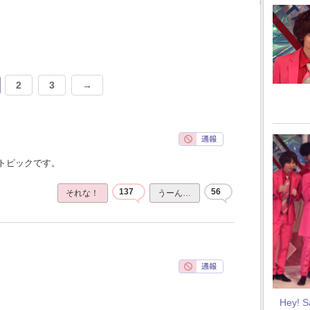
2
3
→
トピックです。
137
56
それな！
うーん…
Hey! 