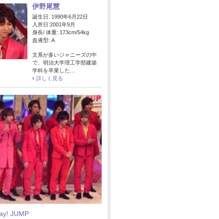
伊野尾慧
誕生日: 1990年6月22日
入所日:2001年9月
身長/ 体重: 173cm/54kg
血液型: A
文系が多いジャニーズの中
で、明治大学理工学部建築
学科を卒業した…
詳しく見る
Say! JUMP