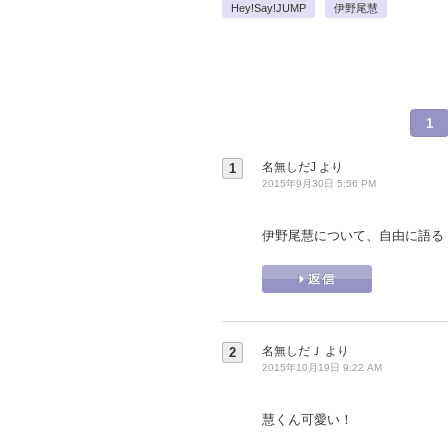
Hey!Say!JUMP
伊野尾慧
1
名無しだJ
より
1
2015年9月30日 5:56 PM
伊野尾慧について、自由に語る
名無しだＪ
より
2
2015年10月19日 9:22 AM
慧くん可愛い！