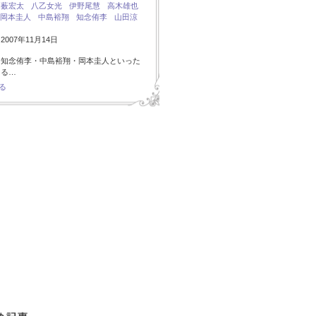
：
薮宏太
八乙女光
伊野尾慧
高木雄也
岡本圭人
中島裕翔
知念侑李
山田涼
007年11月14日
・知念侑李・中島裕翔・岡本圭人といった
ある…
る