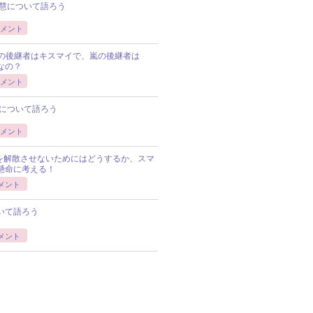
慧について語ろう
メント
Pの後継者はキスマイで、嵐の後継者は
Pなの？
メント
について語ろう
メント
Pを解散させないためにはどうするか、スマ
懸命に考える！
メント
いて語ろう
メント