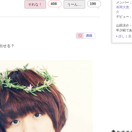
メンバー
408
190
それな！
うーん…
有岡大貴
介
デビュー：2
山田涼介
年少組で
詳しく見
出せる？