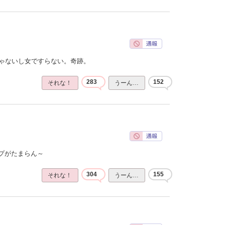
じゃないし女ですらない。奇跡。
283
152
それな！
うーん…
プがたまらん～
304
155
それな！
うーん…