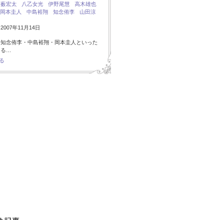
：
薮宏太
八乙女光
伊野尾慧
高木雄也
岡本圭人
中島裕翔
知念侑李
山田涼
007年11月14日
・知念侑李・中島裕翔・岡本圭人といった
ある…
る