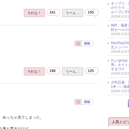
キンプリ、
のウラで…
ループに不
241
155
それな！
うーん…
2025年12月
IMP.、最
好セールス
2025年12月
Hey!Sa
元メンバー
2025年12月
Aぇ! gr
男』タイト
するワケ
188
125
それな！
うーん…
2025年12月
少年忍者、
1年 ── 
2025年12月
、めっちゃ見てしまった。
人気トピ
う事も驚きだけど、