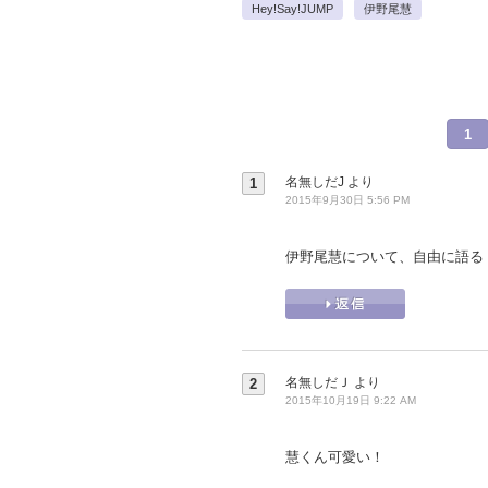
Hey!Say!JUMP
伊野尾慧
1
名無しだJ
より
1
2015年9月30日 5:56 PM
伊野尾慧について、自由に語る
名無しだＪ
より
2
2015年10月19日 9:22 AM
慧くん可愛い！