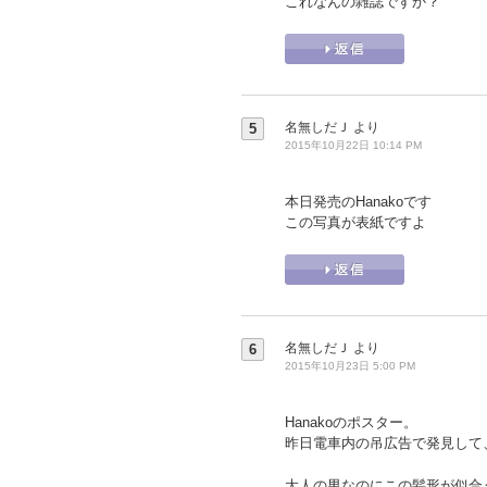
これなんの雑誌ですか？
名無しだＪ
より
5
2015年10月22日 10:14 PM
本日発売のHanakoです
この写真が表紙ですよ
名無しだＪ
より
6
2015年10月23日 5:00 PM
Hanakoのポスター。
昨日電車内の吊広告で発見して
大人の男なのにこの髪形が似合