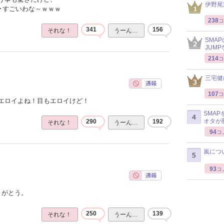
伊野尾
･･すごいわな～ｗｗｗ
238
コ
341
156
それな！
うーん…
SMA
JUM
214
コ
三宅健
107
コ
エロイよね！目もエロイけど！
SMA
オタが
290
192
それな！
うーん…
94
コ
嵐につ
93
コ
りがとう。
250
139
それな！
うーん…