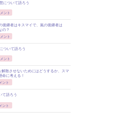
慧について語ろう
メント
Pの後継者はキスマイで、嵐の後継者は
Pなの？
メント
について語ろう
メント
Pを解散させないためにはどうするか、スマ
懸命に考える！
メント
いて語ろう
メント