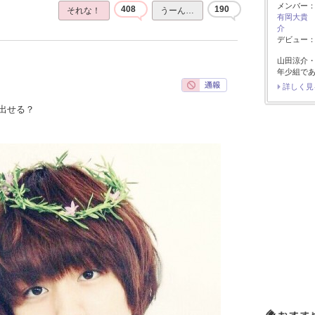
メンバー
408
190
それな！
うーん…
有岡大貴
介
デビュー：2
山田涼介
年少組で
詳しく見
出せる？