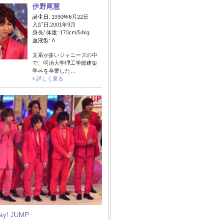
伊野尾慧
誕生日: 1990年6月22日
入所日:2001年9月
身長/ 体重: 173cm/54kg
血液型: A
文系が多いジャニーズの中
で、明治大学理工学部建築
学科を卒業した…
詳しく見る
Say! JUMP