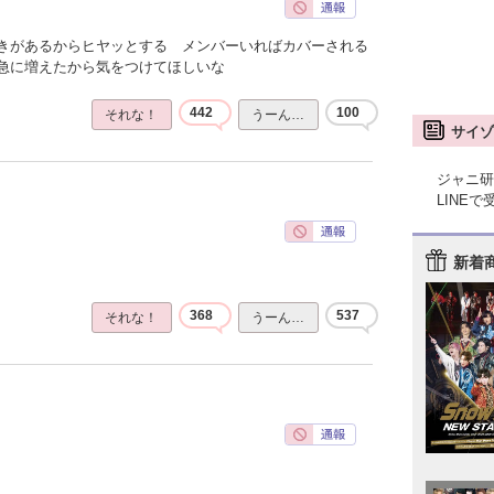
きがあるからヒヤッとする メンバーいればカバーされる
急に増えたから気をつけてほしいな
442
100
それな！
うーん…
サイゾ
ジャニ研
LINE
新着
368
537
それな！
うーん…