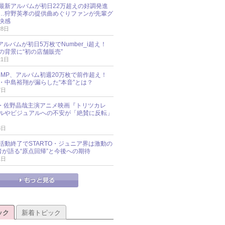
最新アルバムが初日22万超えの好調発進
…狩野英孝の提供曲めぐりファンが先輩グ
快感
28日
新アルバムが初日5万枚でNumber_i超え！
の背景に“初の店舗販売”
21日
y!JUMP、アルバム初週20万枚で前作超え！
・中島裕翔が漏らした“本音”とは？
7日
oup・佐野晶哉主演アニメ映画『トリツカレ
ルやビジュアルへの不安が「絶賛に反転」
3日
活動終了でSTARTO・ジュニア界は激動の
識者が語る“原点回帰”と今後への期待
1日
ック
新着トピック