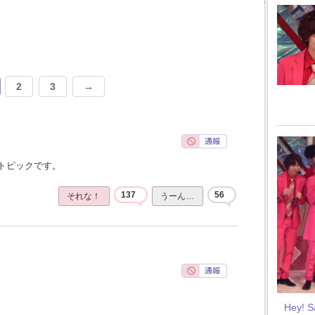
2
3
→
トピックです。
137
56
それな！
うーん…
Hey! 