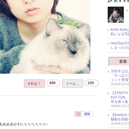
KinKi K
顔になる写
Hey!Sa
しまったの
新着
渋谷すばる
「やっぱり
ョット登場
606
229
それな！
うーん…
2026年3月2
【START
KAT-TU
年を振り返
2026年1月1
【timel
騒動を回顧
2025年12月
ああああかわいいいいいいい