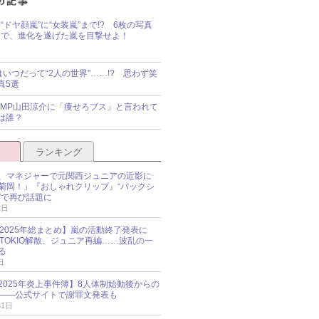
“ドヤ顔嵐”に“女装嵐”まで!? 6枚の写真
で、進化を遂げた嵐を目撃せよ！
idsはいつだって“2人の世界”……!? 思わず笑
真5選
y!JUMP山田涼介に「痩せろブス」と言われて
は誰？
ランキング
、マネジャーで元関西ジュニアの近影に
菊岡！」『おしゃれクリップ』“バックシ
”で再び話題に
2日
O 2025年総まとめ】嵐の活動終了発表に
N、TOKIO解散、ジュニア再編……波乱の一
る
日
esz 2025年炎上事件簿】8人体制始動後からの
――公式サイトで謝罪文発表も
31日