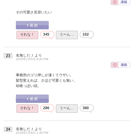
その可愛さ見習いたい
それな！
345
うーん…
102
名無しだＪ
より
23
2016年1月5日 8:45 PM
事務所のゴリ押しが凄くてウザい。
髪型変えれば、さほど可愛くも無い。
幼稚っぽい頭。
それな！
286
うーん…
380
名無しだＪ
より
24
2016年1月6日 1:49 PM