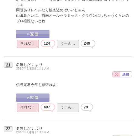
しょ
問題ありレベルなら植え込めばいいじゃん
山田みたいに、前歯オールセラミック・クラウンにしちゃうくらいの
プロ根性ないとね
それな！
124
うーん…
249
名無しだＪ
より
21
2016年1月2日 1:41 AM
伊野尾君今年も頑張れよ！
それな！
407
うーん…
79
名無しだＪ
より
22
2016年1月3日 1:12 PM