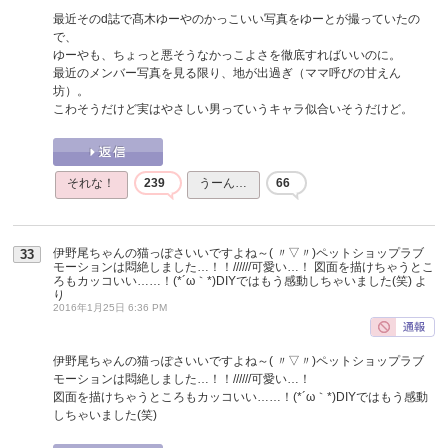
最近そのd誌で髙木ゆーやのかっこいい写真をゆーとが撮っていたの
で、
ゆーやも、ちょっと悪そうなかっこよさを徹底すればいいのに。
最近のメンバー写真を見る限り、地が出過ぎ（ママ呼びの甘えん
坊）。
こわそうだけど実はやさしい男っていうキャラ似合いそうだけど。
それな！
239
うーん…
66
伊野尾ちゃんの猫っぽさいいですよね～( 〃▽〃)ペットショップラブ
33
モーションは悶絶しました…！！//////可愛い…！ 図面を描けちゃうとこ
ろもカッコいい……！(*´ω｀*)DIYではもう感動しちゃいました(笑)
よ
り
2016年1月25日 6:36 PM
伊野尾ちゃんの猫っぽさいいですよね～( 〃▽〃)ペットショップラブ
モーションは悶絶しました…！！//////可愛い…！
図面を描けちゃうところもカッコいい……！(*´ω｀*)DIYではもう感動
しちゃいました(笑)