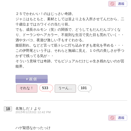
２５でかわいい！のはじっさい奇跡。
ジャニはもともと、素材としては並より上を入所させてんだから、二
十歳位まではカワイイの当たり前。
でも、成長ホルモン（笑）の関係で、どうしてもだんだんゴツくな
り、ドーランやヘアカラー、不規則な生活で見た目も荒れていく・・
酒やタバコ、夜遊び激しい子もすぐわかる。
腹筋割れ、などど言って筋トレに打ち込みすぎも老化を早める・・・
この伊野尾という子は、それらと無縁に見え、１０代の美しさが手つ
かずで残ってる気が・・
そういう意味では奇跡。でもビジュアルだけじゃ生き残れないのが芸
能界。
それな！
533
うーん…
101
名無しだＪ
より
18
2015年12月3日 12:42 PM
ハゲ疑惑なかったっけ