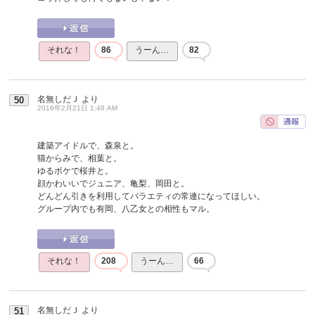
それな！
86
うーん…
82
名無しだＪ
より
50
2016年2月21日 1:48 AM
建築アイドルで、森泉と。
猫からみで、相葉と。
ゆるボケで桜井と。
顔かわいいでジュニア、亀梨、岡田と。
どんどん引きを利用してバラエティの常連になってほしい。
グループ内でも有岡、八乙女との相性もマル。
それな！
208
うーん…
66
名無しだＪ
より
51