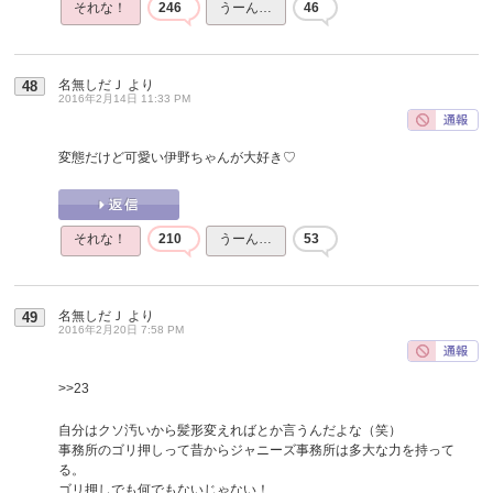
それな！
246
うーん…
46
名無しだＪ
より
48
2016年2月14日 11:33 PM
変態だけど可愛い伊野ちゃんが大好き♡
それな！
210
うーん…
53
名無しだＪ
より
49
2016年2月20日 7:58 PM
>>23
自分はクソ汚いから髪形変えればとか言うんだよな（笑）
事務所のゴリ押しって昔からジャニーズ事務所は多大な力を持って
る。
ゴリ押しでも何でもないじゃない！