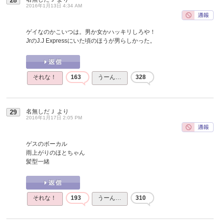
28
2016年1月13日 4:34 AM
ゲイなのかこいつは。男か女かハッキリしろや！
JrのJ.J Expressにいた頃のほうが男らしかった。
それな！
163
うーん…
328
名無しだＪ
より
29
2016年1月17日 2:05 PM
ゲスのボーカル
雨上がりのほとちゃん
髪型一緒
それな！
193
うーん…
310