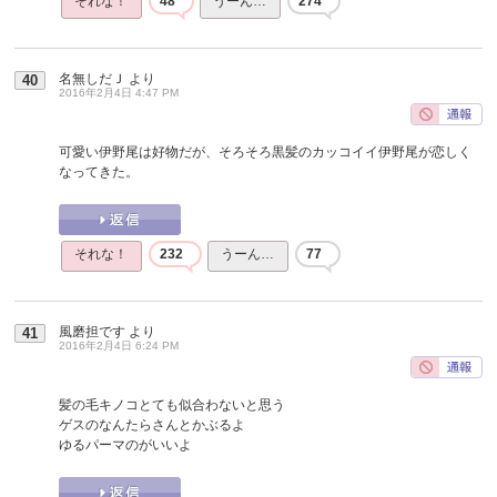
それな！
48
うーん…
274
名無しだＪ
より
40
2016年2月4日 4:47 PM
可愛い伊野尾は好物だが、そろそろ黒髪のカッコイイ伊野尾が恋しく
なってきた。
それな！
232
うーん…
77
風磨担です
より
41
2016年2月4日 6:24 PM
髪の毛キノコとても似合わないと思う
ゲスのなんたらさんとかぶるよ
ゆるパーマのがいいよ