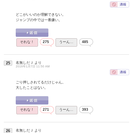
どこがいいのか理解できない。
ジャンプの中では一番嫌い。
それな！
275
うーん…
485
名無しだＪ
より
25
2016年1月7日 11:50 AM
ごり押しされてるだけじゃん。
大したことはない。
それな！
271
うーん…
393
名無しだＪ
より
26