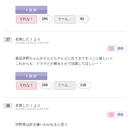
それな！
295
うーん…
92
名無しだＪ
より
37
2016年1月30日 3:28 PM
最近伊野ちゃんがどんどんテレビに出てきてすっごく嬉しい☆
これからも、ドラマとか舞台とかで活躍してほしい＾＾
それな！
256
うーん…
118
名無しだＪ
より
38
2016年1月30日 8:54 PM
伊野尾は好き嫌いわかれると思う