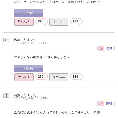
ほんっと、いのちゃんって口がエロイよね！目もエロイけど！
それな！
290
うーん…
192
名無しだＪ
より
8
2015年10月26日 12:17 PM
尋常じゃない可愛さ、3さんありがとう。
それな！
250
うーん…
139
名無しだＪ
より
9
2015年10月26日 12:17 PM
25歳でこのあどけなさって男じゃないし女ですらない。奇跡。