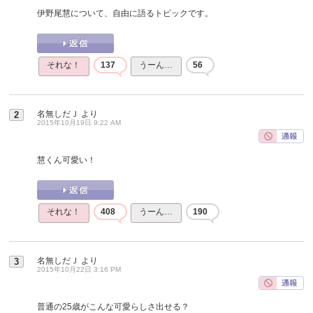
伊野尾慧について、自由に語るトピックです。
それな！
137
うーん…
56
名無しだＪ
より
2
2015年10月19日 9:22 AM
慧くん可愛い！
それな！
408
うーん…
190
名無しだＪ
より
3
2015年10月22日 3:16 PM
普通の25歳がこんな可愛らしさ出せる？