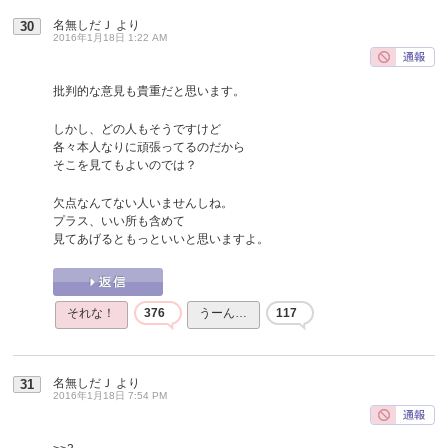
名無しだＪ
より
30
2016年1月18日 1:22 AM
批判的な意見も貴重だと思います。
しかし、どの人もそうですけど
各々本人なりに頑張ってるのだから
そこを見てもよいのでは？
欠点なんてない人いませんしね。
プラス、いい所も含めて
見てあげるともっといいと思いますよ。
それな！
376
うーん…
117
名無しだＪ
より
31
2016年1月18日 7:54 PM