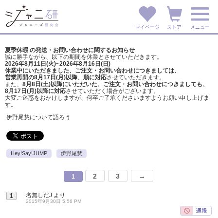
マイページ
ストア
メニュー
夏季休暇 の発送・お問い合わせに関するお知らせ
誠に勝手ながら、以下の期間を休業とさせていただきます。
2026年8月11日(火)~2026年8月16日(日)
休業中にいただきました、ご注文・お問い合わせにつきましては、
営業再開の8月17日(月)以降、順に対応
させていただきます。
また、
8月8日(土)以降にいただいた、ご注文・
お問い合わせにつきましても、
8月17日(月)以降に対応
させていただく場合がございます。
大変ご迷惑をおかけしますが、
何卒ご了承くださいますようお願い申し上げま
す。
伊野尾慧について語ろう
Hey!Say!JUMP
伊野尾慧
2
3
→
1
名無しだJ
より
1
2015年9月30日 5:56 PM