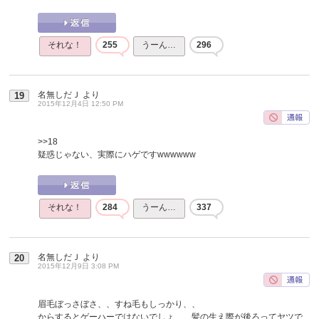
それな！
255
うーん…
296
名無しだＪ
より
19
2015年12月4日 12:50 PM
>>18
疑惑じゃない、実際にハゲですwwwwww
それな！
284
うーん…
337
名無しだＪ
より
20
2015年12月9日 3:08 PM
眉毛ぼっさぼさ、、すね毛もしっかり、、
からするとゲーハーではないでしょ、、髪の生え際が後ろってヤツで