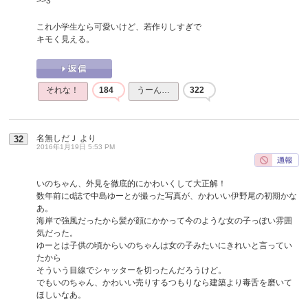
>>3
これ小学生なら可愛いけど、若作りしすぎで
キモく見える。
それな！
184
うーん…
322
名無しだＪ
より
32
2016年1月19日 5:53 PM
いのちゃん、外見を徹底的にかわいくして大正解！
数年前にd誌で中島ゆーとが撮った写真が、かわいい伊野尾の初期かな
あ。
海岸で強風だったから髪が顔にかかって今のような女の子っぽい雰囲
気だった。
ゆーとは子供の頃からいのちゃんは女の子みたいにきれいと言ってい
たから
そういう目線でシャッターを切ったんだろうけど。
でもいのちゃん、かわいい売りするつもりなら建築より毒舌を磨いて
ほしいなあ。