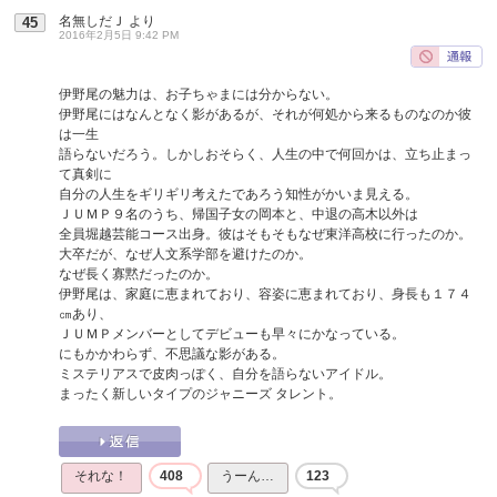
名無しだＪ
より
45
2016年2月5日 9:42 PM
伊野尾の魅力は、お子ちゃまには分からない。
伊野尾にはなんとなく影があるが、それが何処から来るものなのか彼
は一生
語らないだろう。しかしおそらく、人生の中で何回かは、立ち止まっ
て真剣に
自分の人生をギリギリ考えたであろう知性がかいま見える。
ＪＵＭＰ９名のうち、帰国子女の岡本と、中退の高木以外は
全員堀越芸能コース出身。彼はそもそもなぜ東洋高校に行ったのか。
大卒だが、なぜ人文系学部を避けたのか。
なぜ長く寡黙だったのか。
伊野尾は、家庭に恵まれており、容姿に恵まれており、身長も１７４
㎝あり、
ＪＵＭＰメンバーとしてデビューも早々にかなっている。
にもかかわらず、不思議な影がある。
ミステリアスで皮肉っぽく、自分を語らないアイドル。
まったく新しいタイプのジャニーズ タレント。
それな！
408
うーん…
123