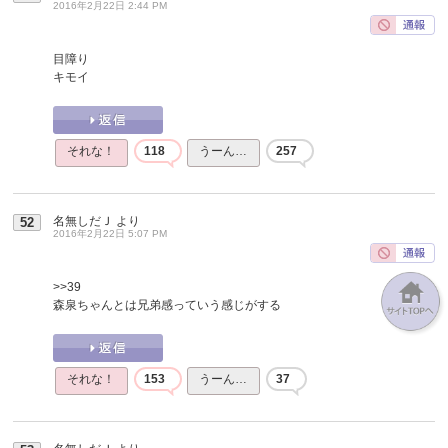
2016年2月22日 2:44 PM
目障り
キモイ
それな！
118
うーん…
257
名無しだＪ
より
52
2016年2月22日 5:07 PM
>>39
森泉ちゃんとは兄弟感っていう感じがする
それな！
153
うーん…
37