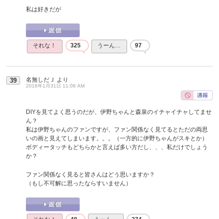
私は好きだが
それな！
325
うーん…
97
名無しだＪ
より
39
2016年1月31日 11:08 AM
DIYを見てよく思うのだが、伊野ちゃんと森泉のイチャイチャしてませ
ん？
私は伊野ちゃんのファンですが、ファン関係なく見てるとただの両思
いの画と見えてしまいます。。。（一方的に伊野ちゃんがスキとか）
ボディータッチもどちらかと言えば多い方だし、、、私だけでしょう
か？
ファン関係なく見ると皆さんはどう思いますか？
（もし不可解に思ったならすいません）