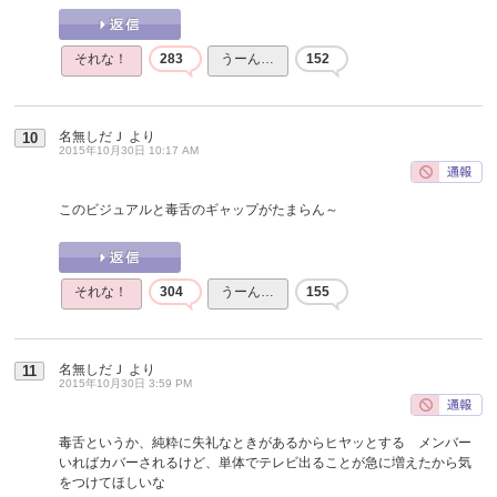
それな！
283
うーん…
152
名無しだＪ
より
10
2015年10月30日 10:17 AM
このビジュアルと毒舌のギャップがたまらん～
それな！
304
うーん…
155
名無しだＪ
より
11
2015年10月30日 3:59 PM
毒舌というか、純粋に失礼なときがあるからヒヤッとする メンバー
いればカバーされるけど、単体でテレビ出ることが急に増えたから気
をつけてほしいな