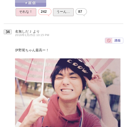
それな！
242
うーん…
87
名無しだＪ
より
34
2016年1月25日 10:15 PM
伊野尾ちゃん最高ー！