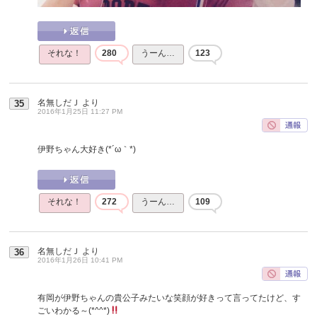
それな！
280
うーん…
123
名無しだＪ
より
35
2016年1月25日 11:27 PM
伊野ちゃん大好き(*´ω｀*)
それな！
272
うーん…
109
名無しだＪ
より
36
2016年1月26日 10:41 PM
有岡が伊野ちゃんの貴公子みたいな笑顔が好きって言ってたけど、す
ごいわかる～(*^^*)