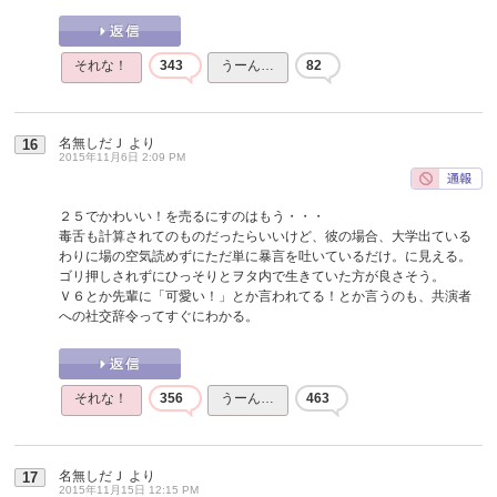
それな！
343
うーん…
82
名無しだＪ
より
16
2015年11月6日 2:09 PM
２５でかわいい！を売るにすのはもう・・・
毒舌も計算されてのものだったらいいけど、彼の場合、大学出ている
わりに場の空気読めずにただ単に暴言を吐いているだけ。に見える。
ゴリ押しされずにひっそりとヲタ内で生きていた方が良さそう。
Ｖ６とか先輩に「可愛い！」とか言われてる！とか言うのも、共演者
への社交辞令ってすぐにわかる。
それな！
356
うーん…
463
名無しだＪ
より
17
2015年11月15日 12:15 PM