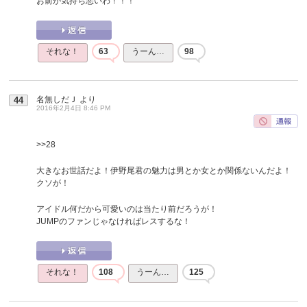
お前が気持ち悪いわ！！！
それな！
63
うーん…
98
名無しだＪ
より
44
2016年2月4日 8:46 PM
>>28
大きなお世話だよ！伊野尾君の魅力は男とか女とか関係ないんだよ！
クソが！
アイドル何だから可愛いのは当たり前だろうが！
JUMPのファンじゃなければレスするな！
それな！
108
うーん…
125