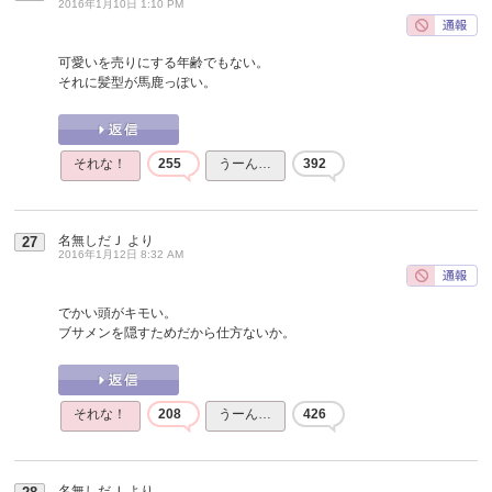
2016年1月10日 1:10 PM
可愛いを売りにする年齢でもない。
それに髪型が馬鹿っぽい。
それな！
255
うーん…
392
名無しだＪ
より
27
2016年1月12日 8:32 AM
でかい頭がキモい。
ブサメンを隠すためだから仕方ないか。
それな！
208
うーん…
426
名無しだＪ
より