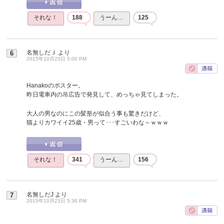
それな！
188
うーん…
125
名無しだＪ
より
6
2015年10月23日 5:00 PM
Hanakoのポスター。
昨日電車内の吊広告で発見して、めっちゃ見てしまった。
大人の男なのにこの髪形が似合う事も驚きだけど、
猫よりカワイイ25歳・男って･･･すごいわな～ｗｗｗ
それな！
341
うーん…
156
名無しだJ
より
7
2015年10月23日 5:36 PM