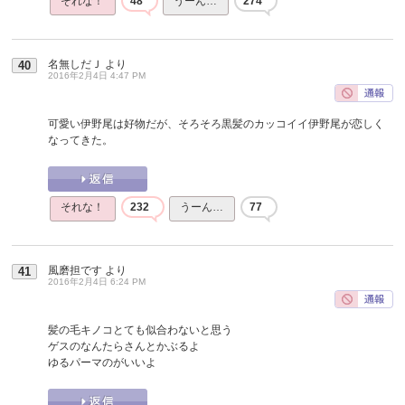
それな！
48
うーん…
274
名無しだＪ
より
40
2016年2月4日 4:47 PM
可愛い伊野尾は好物だが、そろそろ黒髪のカッコイイ伊野尾が恋しく
なってきた。
それな！
232
うーん…
77
風磨担です
より
41
2016年2月4日 6:24 PM
髪の毛キノコとても似合わないと思う
ゲスのなんたらさんとかぶるよ
ゆるパーマのがいいよ