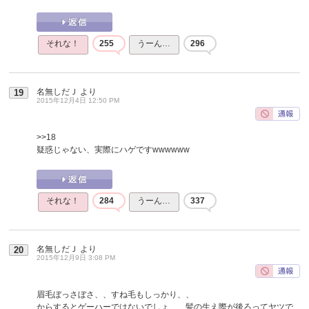
それな！
255
うーん…
296
名無しだＪ
より
19
2015年12月4日 12:50 PM
>>18
疑惑じゃない、実際にハゲですwwwwww
それな！
284
うーん…
337
名無しだＪ
より
20
2015年12月9日 3:08 PM
眉毛ぼっさぼさ、、すね毛もしっかり、、
からするとゲーハーではないでしょ、、髪の生え際が後ろってヤツで