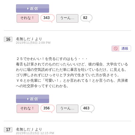
それな！
343
うーん…
82
名無しだＪ
より
16
2015年11月6日 2:09 PM
２５でかわいい！を売るにすのはもう・・・
毒舌も計算されてのものだったらいいけど、彼の場合、大学出ている
わりに場の空気読めずにただ単に暴言を吐いているだけ。に見える。
ゴリ押しされずにひっそりとヲタ内で生きていた方が良さそう。
Ｖ６とか先輩に「可愛い！」とか言われてる！とか言うのも、共演者
への社交辞令ってすぐにわかる。
それな！
356
うーん…
463
名無しだＪ
より
17
2015年11月15日 12:15 PM