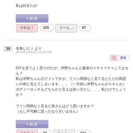
私は好きだが
それな！
325
うーん…
97
名無しだＪ
より
39
2016年1月31日 11:08 AM
DIYを見てよく思うのだが、伊野ちゃんと森泉のイチャイチャしてませ
ん？
私は伊野ちゃんのファンですが、ファン関係なく見てるとただの両思
いの画と見えてしまいます。。。（一方的に伊野ちゃんがスキとか）
ボディータッチもどちらかと言えば多い方だし、、、私だけでしょう
か？
ファン関係なく見ると皆さんはどう思いますか？
（もし不可解に思ったならすいません）