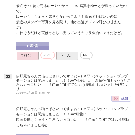
最近そのd誌で髙木ゆーやのかっこいい写真をゆーとが撮っていたの
で、
ゆーやも、ちょっと悪そうなかっこよさを徹底すればいいのに。
最近のメンバー写真を見る限り、地が出過ぎ（ママ呼びの甘えん
坊）。
こわそうだけど実はやさしい男っていうキャラ似合いそうだけど。
それな！
239
うーん…
66
伊野尾ちゃんの猫っぽさいいですよね～( 〃▽〃)ペットショップラブ
33
モーションは悶絶しました…！！//////可愛い…！ 図面を描けちゃうとこ
ろもカッコいい……！(*´ω｀*)DIYではもう感動しちゃいました(笑)
よ
り
2016年1月25日 6:36 PM
伊野尾ちゃんの猫っぽさいいですよね～( 〃▽〃)ペットショップラブ
モーションは悶絶しました…！！//////可愛い…！
図面を描けちゃうところもカッコいい……！(*´ω｀*)DIYではもう感動
しちゃいました(笑)