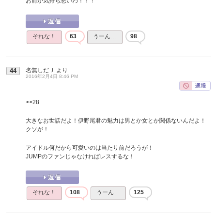
お前が気持ち悪いわ！！！
それな！
63
うーん…
98
名無しだＪ
より
44
2016年2月4日 8:46 PM
>>28
大きなお世話だよ！伊野尾君の魅力は男とか女とか関係ないんだよ！
クソが！
アイドル何だから可愛いのは当たり前だろうが！
JUMPのファンじゃなければレスするな！
それな！
108
うーん…
125