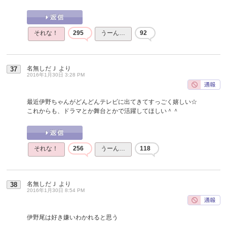
それな！
295
うーん…
92
名無しだＪ
より
37
2016年1月30日 3:28 PM
最近伊野ちゃんがどんどんテレビに出てきてすっごく嬉しい☆
これからも、ドラマとか舞台とかで活躍してほしい＾＾
それな！
256
うーん…
118
名無しだＪ
より
38
2016年1月30日 8:54 PM
伊野尾は好き嫌いわかれると思う