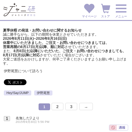
マイページ
ストア
メニュー
夏季休暇 の発送・お問い合わせに関するお知らせ
誠に勝手ながら、以下の期間を休業とさせていただきます。
2026年8月11日(火)~2026年8月16日(日)
休業中にいただきました、ご注文・お問い合わせにつきましては、
営業再開の8月17日(月)以降、順に対応
させていただきます。
また、
8月8日(土)以降にいただいた、ご注文・
お問い合わせにつきましても、
8月17日(月)以降に対応
させていただく場合がございます。
大変ご迷惑をおかけしますが、
何卒ご了承くださいますようお願い申し上げま
す。
伊野尾慧について語ろう
Hey!Say!JUMP
伊野尾慧
2
3
→
1
名無しだJ
より
1
2015年9月30日 5:56 PM