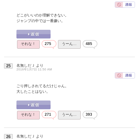
どこがいいのか理解できない。
ジャンプの中では一番嫌い。
それな！
275
うーん…
485
名無しだＪ
より
25
2016年1月7日 11:50 AM
ごり押しされてるだけじゃん。
大したことはない。
それな！
271
うーん…
393
名無しだＪ
より
26