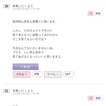
名無しだＪ
より
30
2016年1月18日 1:22 AM
批判的な意見も貴重だと思います。
しかし、どの人もそうですけど
各々本人なりに頑張ってるのだから
そこを見てもよいのでは？
欠点なんてない人いませんしね。
プラス、いい所も含めて
見てあげるともっといいと思いますよ。
それな！
376
うーん…
117
名無しだＪ
より
31
2016年1月18日 7:54 PM