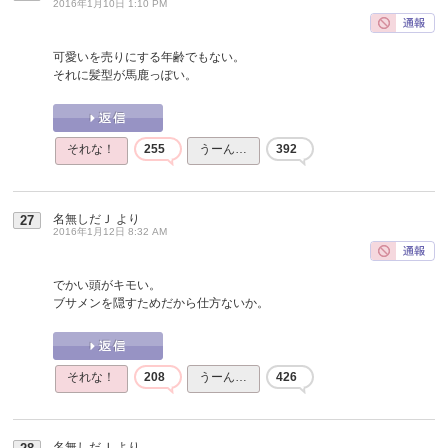
2016年1月10日 1:10 PM
可愛いを売りにする年齢でもない。
それに髪型が馬鹿っぽい。
それな！
255
うーん…
392
名無しだＪ
より
27
2016年1月12日 8:32 AM
でかい頭がキモい。
ブサメンを隠すためだから仕方ないか。
それな！
208
うーん…
426
名無しだＪ
より