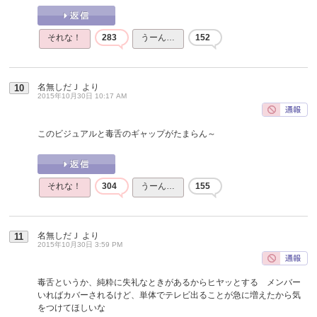
それな！
283
うーん…
152
名無しだＪ
より
10
2015年10月30日 10:17 AM
このビジュアルと毒舌のギャップがたまらん～
それな！
304
うーん…
155
名無しだＪ
より
11
2015年10月30日 3:59 PM
毒舌というか、純粋に失礼なときがあるからヒヤッとする メンバー
いればカバーされるけど、単体でテレビ出ることが急に増えたから気
をつけてほしいな