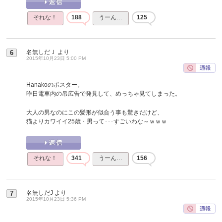
それな！
188
うーん…
125
名無しだＪ
より
6
2015年10月23日 5:00 PM
Hanakoのポスター。
昨日電車内の吊広告で発見して、めっちゃ見てしまった。
大人の男なのにこの髪形が似合う事も驚きだけど、
猫よりカワイイ25歳・男って･･･すごいわな～ｗｗｗ
それな！
341
うーん…
156
名無しだJ
より
7
2015年10月23日 5:36 PM