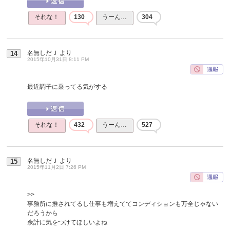
それな！
130
うーん…
304
名無しだＪ
より
14
2015年10月31日 8:11 PM
最近調子に乗ってる気がする
それな！
432
うーん…
527
名無しだＪ
より
15
2015年11月2日 7:26 PM
>>
事務所に推されてるし仕事も増えててコンディションも万全じゃない
だろうから
余計に気をつけてほしいよね