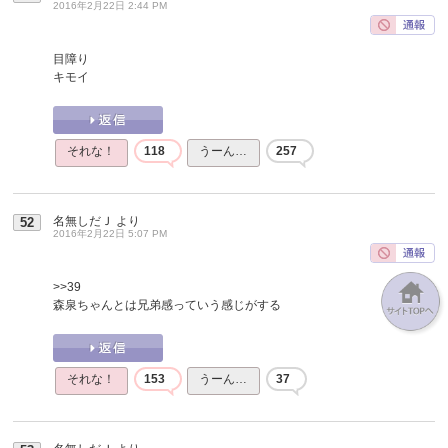
2016年2月22日 2:44 PM
目障り
キモイ
それな！
118
うーん…
257
名無しだＪ
より
52
2016年2月22日 5:07 PM
>>39
森泉ちゃんとは兄弟感っていう感じがする
それな！
153
うーん…
37