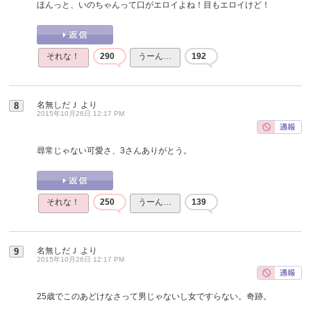
ほんっと、いのちゃんって口がエロイよね！目もエロイけど！
それな！
290
うーん…
192
名無しだＪ
より
8
2015年10月26日 12:17 PM
尋常じゃない可愛さ、3さんありがとう。
それな！
250
うーん…
139
名無しだＪ
より
9
2015年10月26日 12:17 PM
25歳でこのあどけなさって男じゃないし女ですらない。奇跡。