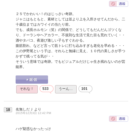
２５でかわいい！のはじっさい奇跡。
ジャニはもともと、素材としては並より上を入所させてんだから、二
十歳位まではカワイイの当たり前。
でも、成長ホルモン（笑）の関係で、どうしてもだんだんゴツくな
り、ドーランやヘアカラー、不規則な生活で見た目も荒れていく・・
酒やタバコ、夜遊び激しい子もすぐわかる。
腹筋割れ、などど言って筋トレに打ち込みすぎも老化を早める・・・
この伊野尾という子は、それらと無縁に見え、１０代の美しさが手つ
かずで残ってる気が・・
そういう意味では奇跡。でもビジュアルだけじゃ生き残れないのが芸
能界。
それな！
533
うーん…
101
名無しだＪ
より
18
2015年12月3日 12:42 PM
ハゲ疑惑なかったっけ