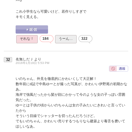
>>3
これ小学生なら可愛いけど、若作りしすぎで
キモく見える。
それな！
184
うーん…
322
名無しだＪ
より
32
2016年1月19日 5:53 PM
いのちゃん、外見を徹底的にかわいくして大正解！
数年前にd誌で中島ゆーとが撮った写真が、かわいい伊野尾の初期かな
あ。
海岸で強風だったから髪が顔にかかって今のような女の子っぽい雰囲
気だった。
ゆーとは子供の頃からいのちゃんは女の子みたいにきれいと言ってい
たから
そういう目線でシャッターを切ったんだろうけど。
でもいのちゃん、かわいい売りするつもりなら建築より毒舌を磨いて
ほしいなあ。