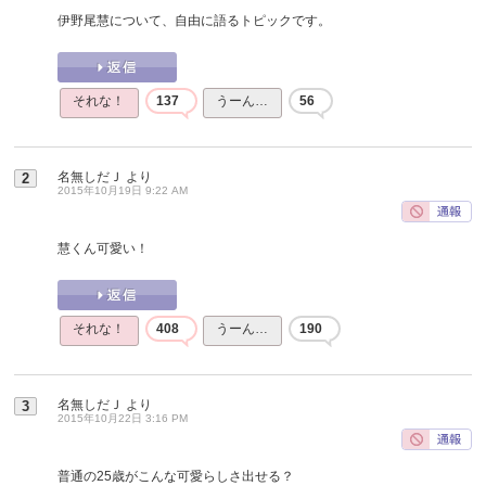
伊野尾慧について、自由に語るトピックです。
それな！
137
うーん…
56
名無しだＪ
より
2
2015年10月19日 9:22 AM
慧くん可愛い！
それな！
408
うーん…
190
名無しだＪ
より
3
2015年10月22日 3:16 PM
普通の25歳がこんな可愛らしさ出せる？