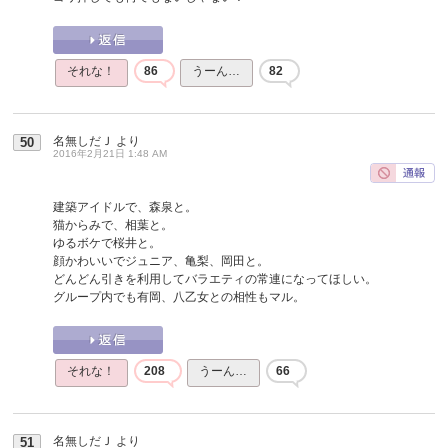
それな！
86
うーん…
82
名無しだＪ
より
50
2016年2月21日 1:48 AM
建築アイドルで、森泉と。
猫からみで、相葉と。
ゆるボケで桜井と。
顔かわいいでジュニア、亀梨、岡田と。
どんどん引きを利用してバラエティの常連になってほしい。
グループ内でも有岡、八乙女との相性もマル。
それな！
208
うーん…
66
名無しだＪ
より
51