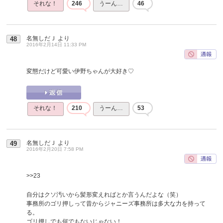
それな！
246
うーん…
46
名無しだＪ
より
48
2016年2月14日 11:33 PM
変態だけど可愛い伊野ちゃんが大好き♡
それな！
210
うーん…
53
名無しだＪ
より
49
2016年2月20日 7:58 PM
>>23
自分はクソ汚いから髪形変えればとか言うんだよな（笑）
事務所のゴリ押しって昔からジャニーズ事務所は多大な力を持って
る。
ゴリ押しでも何でもないじゃない！