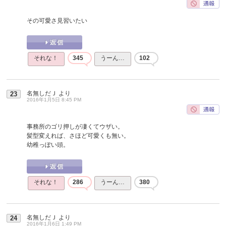
その可愛さ見習いたい
それな！
345
うーん…
102
名無しだＪ
より
23
2016年1月5日 8:45 PM
事務所のゴリ押しが凄くてウザい。
髪型変えれば、さほど可愛くも無い。
幼稚っぽい頭。
それな！
286
うーん…
380
名無しだＪ
より
24
2016年1月6日 1:49 PM