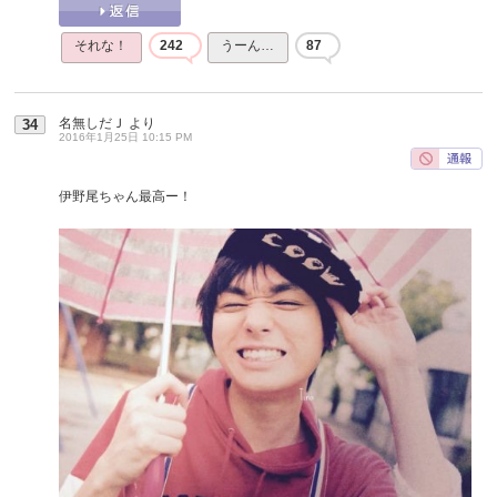
それな！
242
うーん…
87
名無しだＪ
より
34
2016年1月25日 10:15 PM
伊野尾ちゃん最高ー！