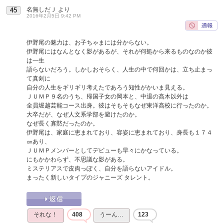
名無しだＪ
より
45
2016年2月5日 9:42 PM
伊野尾の魅力は、お子ちゃまには分からない。
伊野尾にはなんとなく影があるが、それが何処から来るものなのか彼
は一生
語らないだろう。しかしおそらく、人生の中で何回かは、立ち止まっ
て真剣に
自分の人生をギリギリ考えたであろう知性がかいま見える。
ＪＵＭＰ９名のうち、帰国子女の岡本と、中退の高木以外は
全員堀越芸能コース出身。彼はそもそもなぜ東洋高校に行ったのか。
大卒だが、なぜ人文系学部を避けたのか。
なぜ長く寡黙だったのか。
伊野尾は、家庭に恵まれており、容姿に恵まれており、身長も１７４
㎝あり、
ＪＵＭＰメンバーとしてデビューも早々にかなっている。
にもかかわらず、不思議な影がある。
ミステリアスで皮肉っぽく、自分を語らないアイドル。
まったく新しいタイプのジャニーズ タレント。
それな！
408
うーん…
123