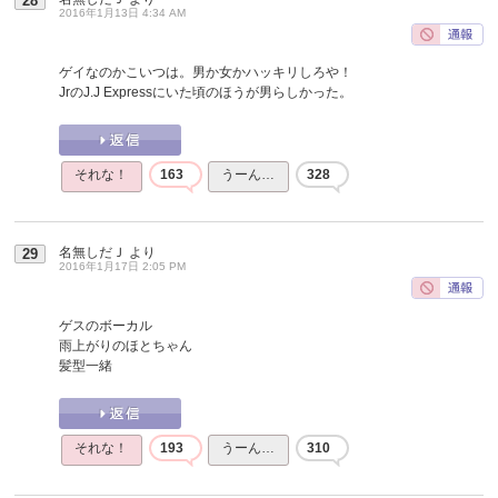
28
2016年1月13日 4:34 AM
ゲイなのかこいつは。男か女かハッキリしろや！
JrのJ.J Expressにいた頃のほうが男らしかった。
それな！
163
うーん…
328
名無しだＪ
より
29
2016年1月17日 2:05 PM
ゲスのボーカル
雨上がりのほとちゃん
髪型一緒
それな！
193
うーん…
310