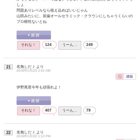
しょ
問題ありレベルなら植え込めばいいじゃん
山田みたいに、前歯オールセラミック・クラウンにしちゃうくらいの
プロ根性ないとね
それな！
124
うーん…
249
名無しだＪ
より
21
2016年1月2日 1:41 AM
伊野尾君今年も頑張れよ！
それな！
407
うーん…
79
名無しだＪ
より
22
2016年1月3日 1:12 PM