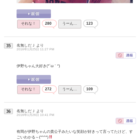
それな！
280
うーん…
123
名無しだＪ
より
35
2016年1月25日 11:27 PM
伊野ちゃん大好き(*´ω｀*)
それな！
272
うーん…
109
名無しだＪ
より
36
2016年1月26日 10:41 PM
有岡が伊野ちゃんの貴公子みたいな笑顔が好きって言ってたけど、す
ごいわかる～(*^^*)