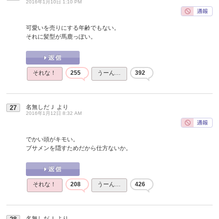
2016年1月10日 1:10 PM
可愛いを売りにする年齢でもない。
それに髪型が馬鹿っぽい。
それな！
255
うーん…
392
名無しだＪ
より
27
2016年1月12日 8:32 AM
でかい頭がキモい。
ブサメンを隠すためだから仕方ないか。
それな！
208
うーん…
426
名無しだＪ
より