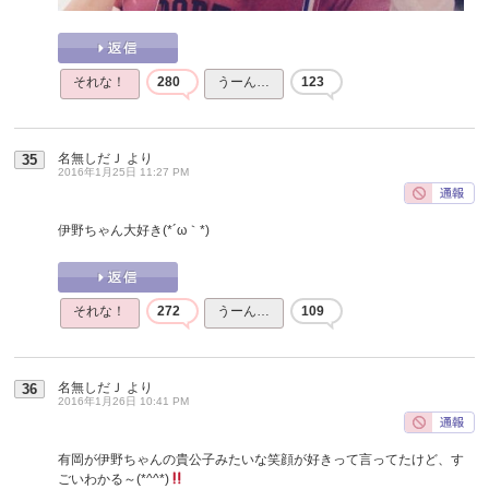
それな！
280
うーん…
123
名無しだＪ
より
35
2016年1月25日 11:27 PM
伊野ちゃん大好き(*´ω｀*)
それな！
272
うーん…
109
名無しだＪ
より
36
2016年1月26日 10:41 PM
有岡が伊野ちゃんの貴公子みたいな笑顔が好きって言ってたけど、す
ごいわかる～(*^^*)