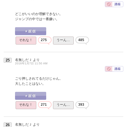
どこがいいのか理解できない。
ジャンプの中では一番嫌い。
それな！
275
うーん…
485
名無しだＪ
より
25
2016年1月7日 11:50 AM
ごり押しされてるだけじゃん。
大したことはない。
それな！
271
うーん…
393
名無しだＪ
より
26