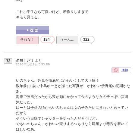
>>3
これ小学生なら可愛いけど、若作りしすぎで
キモく見える。
それな！
184
うーん…
322
名無しだＪ
より
32
2016年1月19日 5:53 PM
いのちゃん、外見を徹底的にかわいくして大正解！
数年前にd誌で中島ゆーとが撮った写真が、かわいい伊野尾の初期かな
あ。
海岸で強風だったから髪が顔にかかって今のような女の子っぽい雰囲
気だった。
ゆーとは子供の頃からいのちゃんは女の子みたいにきれいと言ってい
たから
そういう目線でシャッターを切ったんだろうけど。
でもいのちゃん、かわいい売りするつもりなら建築より毒舌を磨いて
ほしいなあ。