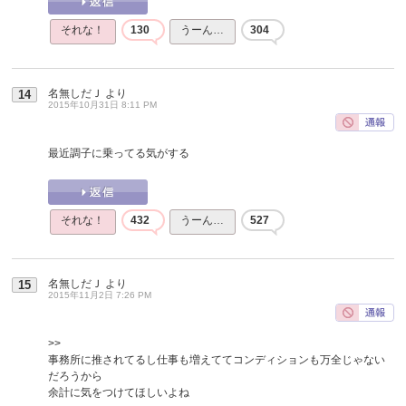
それな！
130
うーん…
304
名無しだＪ
より
14
2015年10月31日 8:11 PM
最近調子に乗ってる気がする
それな！
432
うーん…
527
名無しだＪ
より
15
2015年11月2日 7:26 PM
>>
事務所に推されてるし仕事も増えててコンディションも万全じゃない
だろうから
余計に気をつけてほしいよね