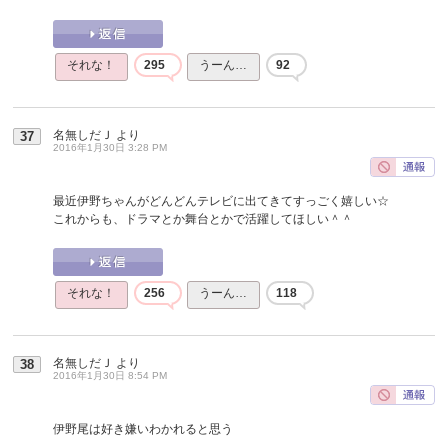
それな！
295
うーん…
92
名無しだＪ
より
37
2016年1月30日 3:28 PM
最近伊野ちゃんがどんどんテレビに出てきてすっごく嬉しい☆
これからも、ドラマとか舞台とかで活躍してほしい＾＾
それな！
256
うーん…
118
名無しだＪ
より
38
2016年1月30日 8:54 PM
伊野尾は好き嫌いわかれると思う