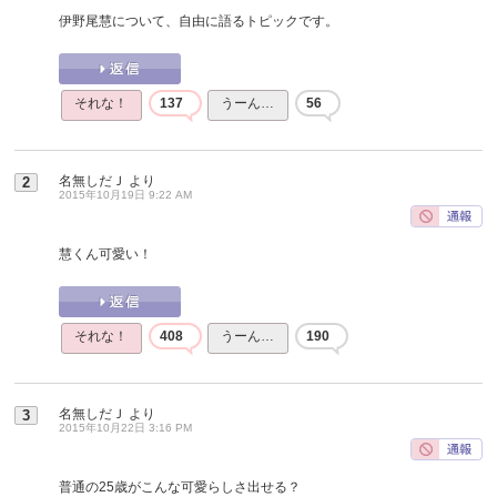
伊野尾慧について、自由に語るトピックです。
それな！
137
うーん…
56
名無しだＪ
より
2
2015年10月19日 9:22 AM
慧くん可愛い！
それな！
408
うーん…
190
名無しだＪ
より
3
2015年10月22日 3:16 PM
普通の25歳がこんな可愛らしさ出せる？