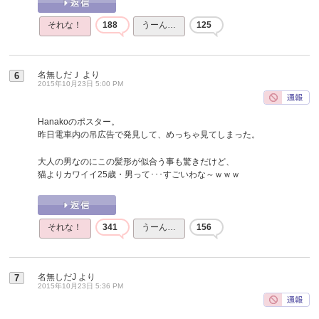
それな！
188
うーん…
125
名無しだＪ
より
6
2015年10月23日 5:00 PM
Hanakoのポスター。
昨日電車内の吊広告で発見して、めっちゃ見てしまった。
大人の男なのにこの髪形が似合う事も驚きだけど、
猫よりカワイイ25歳・男って･･･すごいわな～ｗｗｗ
それな！
341
うーん…
156
名無しだJ
より
7
2015年10月23日 5:36 PM