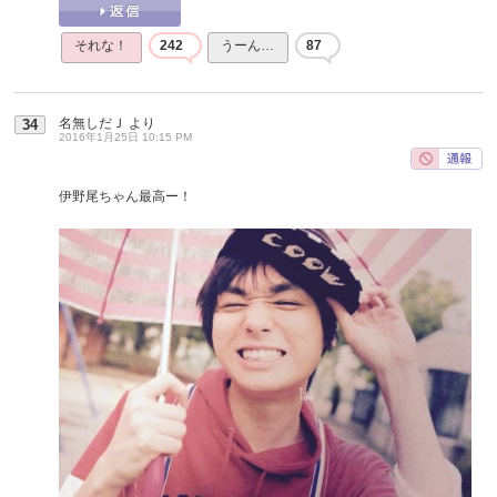
それな！
242
うーん…
87
名無しだＪ
より
34
2016年1月25日 10:15 PM
伊野尾ちゃん最高ー！