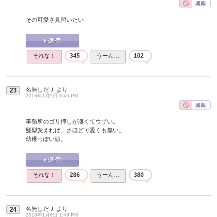
その可愛さ見習いたい
それな！
345
うーん…
102
名無しだＪ
より
23
2016年1月5日 8:45 PM
事務所のゴリ押しが凄くてウザい。
髪型変えれば、さほど可愛くも無い。
幼稚っぽい頭。
それな！
286
うーん…
380
名無しだＪ
より
24
2016年1月6日 1:49 PM