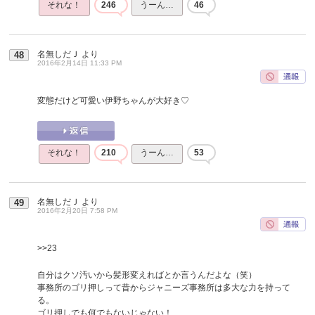
それな！
246
うーん…
46
名無しだＪ
より
48
2016年2月14日 11:33 PM
変態だけど可愛い伊野ちゃんが大好き♡
それな！
210
うーん…
53
名無しだＪ
より
49
2016年2月20日 7:58 PM
>>23
自分はクソ汚いから髪形変えればとか言うんだよな（笑）
事務所のゴリ押しって昔からジャニーズ事務所は多大な力を持って
る。
ゴリ押しでも何でもないじゃない！