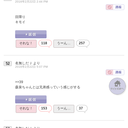
2016年2月22日 2:44 PM
目障り
キモイ
それな！
118
うーん…
257
名無しだＪ
より
52
2016年2月22日 5:07 PM
>>39
森泉ちゃんとは兄弟感っていう感じがする
それな！
153
うーん…
37