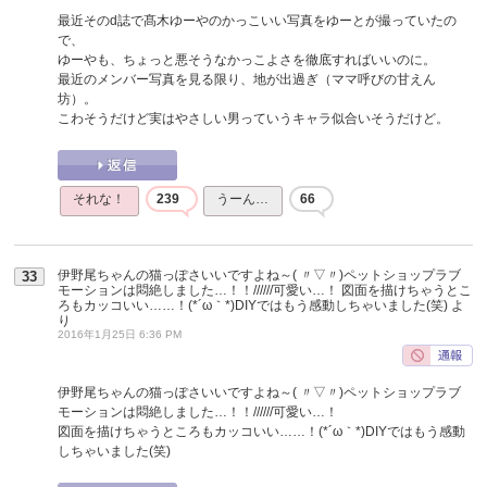
最近そのd誌で髙木ゆーやのかっこいい写真をゆーとが撮っていたの
で、
ゆーやも、ちょっと悪そうなかっこよさを徹底すればいいのに。
最近のメンバー写真を見る限り、地が出過ぎ（ママ呼びの甘えん
坊）。
こわそうだけど実はやさしい男っていうキャラ似合いそうだけど。
それな！
239
うーん…
66
伊野尾ちゃんの猫っぽさいいですよね～( 〃▽〃)ペットショップラブ
33
モーションは悶絶しました…！！//////可愛い…！ 図面を描けちゃうとこ
ろもカッコいい……！(*´ω｀*)DIYではもう感動しちゃいました(笑)
よ
り
2016年1月25日 6:36 PM
伊野尾ちゃんの猫っぽさいいですよね～( 〃▽〃)ペットショップラブ
モーションは悶絶しました…！！//////可愛い…！
図面を描けちゃうところもカッコいい……！(*´ω｀*)DIYではもう感動
しちゃいました(笑)