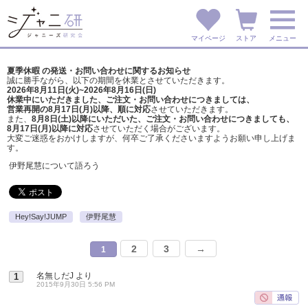
マイページ
ストア
メニュー
夏季休暇 の発送・お問い合わせに関するお知らせ
誠に勝手ながら、以下の期間を休業とさせていただきます。
2026年8月11日(火)~2026年8月16日(日)
休業中にいただきました、ご注文・お問い合わせにつきましては、
営業再開の8月17日(月)以降、順に対応
させていただきます。
また、
8月8日(土)以降にいただいた、ご注文・
お問い合わせにつきましても、
8月17日(月)以降に対応
させていただく場合がございます。
大変ご迷惑をおかけしますが、
何卒ご了承くださいますようお願い申し上げま
す。
伊野尾慧について語ろう
Hey!Say!JUMP
伊野尾慧
2
3
→
1
名無しだJ
より
1
2015年9月30日 5:56 PM