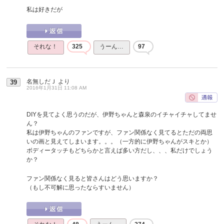
私は好きだが
それな！
325
うーん…
97
名無しだＪ
より
39
2016年1月31日 11:08 AM
DIYを見てよく思うのだが、伊野ちゃんと森泉のイチャイチャしてませ
ん？
私は伊野ちゃんのファンですが、ファン関係なく見てるとただの両思
いの画と見えてしまいます。。。（一方的に伊野ちゃんがスキとか）
ボディータッチもどちらかと言えば多い方だし、、、私だけでしょう
か？
ファン関係なく見ると皆さんはどう思いますか？
（もし不可解に思ったならすいません）