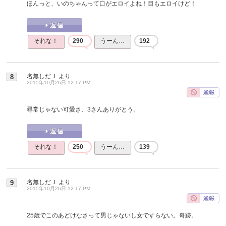
ほんっと、いのちゃんって口がエロイよね！目もエロイけど！
それな！
290
うーん…
192
名無しだＪ
より
8
2015年10月26日 12:17 PM
尋常じゃない可愛さ、3さんありがとう。
それな！
250
うーん…
139
名無しだＪ
より
9
2015年10月26日 12:17 PM
25歳でこのあどけなさって男じゃないし女ですらない。奇跡。