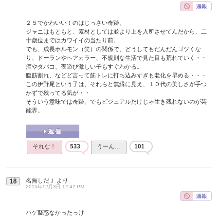
２５でかわいい！のはじっさい奇跡。
ジャニはもともと、素材としては並より上を入所させてんだから、二
十歳位まではカワイイの当たり前。
でも、成長ホルモン（笑）の関係で、どうしてもだんだんゴツくな
り、ドーランやヘアカラー、不規則な生活で見た目も荒れていく・・
酒やタバコ、夜遊び激しい子もすぐわかる。
腹筋割れ、などど言って筋トレに打ち込みすぎも老化を早める・・・
この伊野尾という子は、それらと無縁に見え、１０代の美しさが手つ
かずで残ってる気が・・
そういう意味では奇跡。でもビジュアルだけじゃ生き残れないのが芸
能界。
それな！
533
うーん…
101
名無しだＪ
より
18
2015年12月3日 12:42 PM
ハゲ疑惑なかったっけ