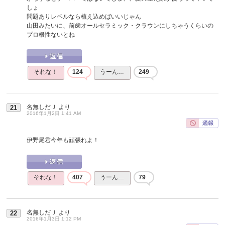
しょ
問題ありレベルなら植え込めばいいじゃん
山田みたいに、前歯オールセラミック・クラウンにしちゃうくらいの
プロ根性ないとね
それな！
124
うーん…
249
名無しだＪ
より
21
2016年1月2日 1:41 AM
伊野尾君今年も頑張れよ！
それな！
407
うーん…
79
名無しだＪ
より
22
2016年1月3日 1:12 PM