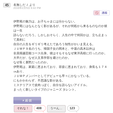
名無しだＪ
より
45
2016年2月5日 9:42 PM
伊野尾の魅力は、お子ちゃまには分からない。
伊野尾にはなんとなく影があるが、それが何処から来るものなのか彼
は一生
語らないだろう。しかしおそらく、人生の中で何回かは、立ち止まっ
て真剣に
自分の人生をギリギリ考えたであろう知性がかいま見える。
ＪＵＭＰ９名のうち、帰国子女の岡本と、中退の高木以外は
全員堀越芸能コース出身。彼はそもそもなぜ東洋高校に行ったのか。
大卒だが、なぜ人文系学部を避けたのか。
なぜ長く寡黙だったのか。
伊野尾は、家庭に恵まれており、容姿に恵まれており、身長も１７４
㎝あり、
ＪＵＭＰメンバーとしてデビューも早々にかなっている。
にもかかわらず、不思議な影がある。
ミステリアスで皮肉っぽく、自分を語らないアイドル。
まったく新しいタイプのジャニーズ タレント。
それな！
408
うーん…
123