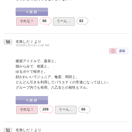
それな！
86
うーん…
82
名無しだＪ
より
50
2016年2月21日 1:48 AM
建築アイドルで、森泉と。
猫からみで、相葉と。
ゆるボケで桜井と。
顔かわいいでジュニア、亀梨、岡田と。
どんどん引きを利用してバラエティの常連になってほしい。
グループ内でも有岡、八乙女との相性もマル。
それな！
208
うーん…
66
名無しだＪ
より
51