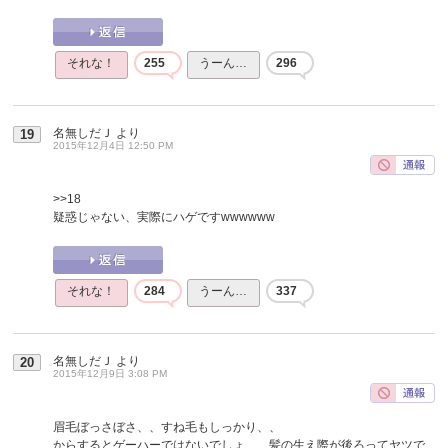
それな！
255
うーん…
296
名無しだＪ
より
19
2015年12月4日 12:50 PM
>>18
疑惑じゃない、実際にハゲですwwwwww
それな！
284
うーん…
337
名無しだＪ
より
20
2015年12月9日 3:08 PM
眉毛ぼっさぼさ、、すね毛もしっかり、、
からするとゲーハーではないでしょ、、髪の生え際が後ろってヤツで