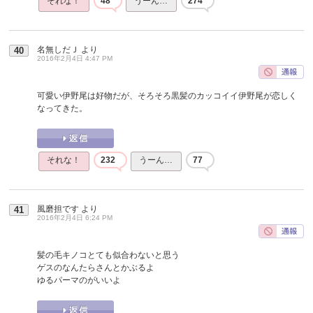
それな！
48
うーん…
274
名無しだＪ
より
40
2016年2月4日 4:47 PM
可愛い伊野尾は好物だが、そろそろ黒髪のカッコイイ伊野尾が恋しく
なってきた。
それな！
232
うーん…
77
風磨担です
より
41
2016年2月4日 6:24 PM
髪の毛キノコとても似合わないと思う
ゲスのなんたらさんとかぶるよ
ゆるパーマのがいいよ