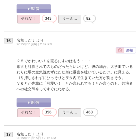
それな！
343
うーん…
82
名無しだＪ
より
16
2015年11月6日 2:09 PM
２５でかわいい！を売るにすのはもう・・・
毒舌も計算されてのものだったらいいけど、彼の場合、大学出ている
わりに場の空気読めずにただ単に暴言を吐いているだけ。に見える。
ゴリ押しされずにひっそりとヲタ内で生きていた方が良さそう。
Ｖ６とか先輩に「可愛い！」とか言われてる！とか言うのも、共演者
への社交辞令ってすぐにわかる。
それな！
356
うーん…
463
名無しだＪ
より
17
2015年11月15日 12:15 PM