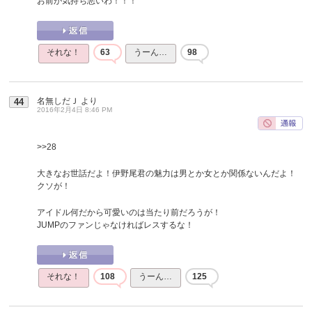
お前が気持ち悪いわ！！！
それな！
63
うーん…
98
名無しだＪ
より
44
2016年2月4日 8:46 PM
>>28
大きなお世話だよ！伊野尾君の魅力は男とか女とか関係ないんだよ！
クソが！
アイドル何だから可愛いのは当たり前だろうが！
JUMPのファンじゃなければレスするな！
それな！
108
うーん…
125