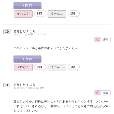
それな！
283
うーん…
152
名無しだＪ
より
10
2015年10月30日 10:17 AM
このビジュアルと毒舌のギャップがたまらん～
それな！
304
うーん…
155
名無しだＪ
より
11
2015年10月30日 3:59 PM
毒舌というか、純粋に失礼なときがあるからヒヤッとする メンバー
いればカバーされるけど、単体でテレビ出ることが急に増えたから気
をつけてほしいな