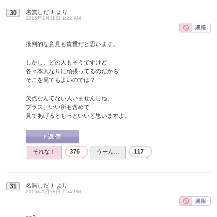
名無しだＪ
より
30
2016年1月18日 1:22 AM
批判的な意見も貴重だと思います。
しかし、どの人もそうですけど
各々本人なりに頑張ってるのだから
そこを見てもよいのでは？
欠点なんてない人いませんしね。
プラス、いい所も含めて
見てあげるともっといいと思いますよ。
それな！
376
うーん…
117
名無しだＪ
より
31
2016年1月18日 7:54 PM