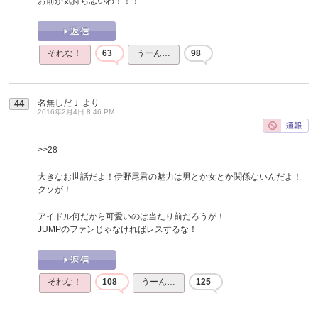
お前が気持ち悪いわ！！！
それな！
63
うーん…
98
名無しだＪ
より
44
2016年2月4日 8:46 PM
>>28
大きなお世話だよ！伊野尾君の魅力は男とか女とか関係ないんだよ！
クソが！
アイドル何だから可愛いのは当たり前だろうが！
JUMPのファンじゃなければレスするな！
それな！
108
うーん…
125