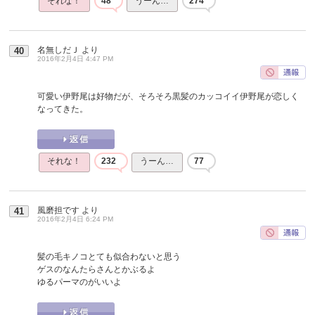
それな！
48
うーん…
274
名無しだＪ
より
40
2016年2月4日 4:47 PM
可愛い伊野尾は好物だが、そろそろ黒髪のカッコイイ伊野尾が恋しく
なってきた。
それな！
232
うーん…
77
風磨担です
より
41
2016年2月4日 6:24 PM
髪の毛キノコとても似合わないと思う
ゲスのなんたらさんとかぶるよ
ゆるパーマのがいいよ