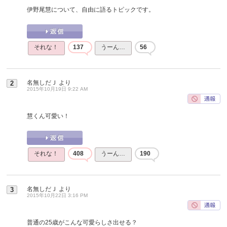
伊野尾慧について、自由に語るトピックです。
それな！
137
うーん…
56
名無しだＪ
より
2
2015年10月19日 9:22 AM
慧くん可愛い！
それな！
408
うーん…
190
名無しだＪ
より
3
2015年10月22日 3:16 PM
普通の25歳がこんな可愛らしさ出せる？