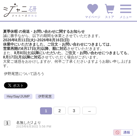
マイページ
ストア
メニュー
夏季休暇 の発送・お問い合わせに関するお知らせ
誠に勝手ながら、以下の期間を休業とさせていただきます。
2026年8月11日(火)~2026年8月16日(日)
休業中にいただきました、ご注文・お問い合わせにつきましては、
営業再開の8月17日(月)以降、順に対応
させていただきます。
また、
8月8日(土)以降にいただいた、ご注文・
お問い合わせにつきましても、
8月17日(月)以降に対応
させていただく場合がございます。
大変ご迷惑をおかけしますが、
何卒ご了承くださいますようお願い申し上げま
す。
伊野尾慧について語ろう
Hey!Say!JUMP
伊野尾慧
2
3
→
1
名無しだJ
より
1
2015年9月30日 5:56 PM