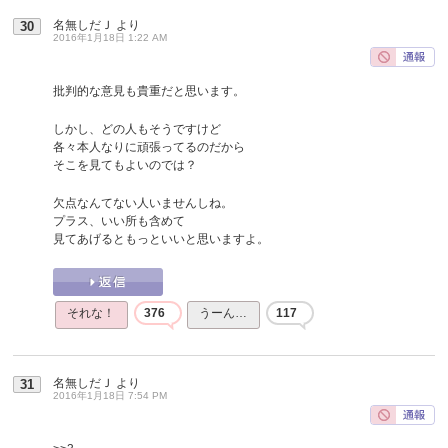
名無しだＪ
より
30
2016年1月18日 1:22 AM
批判的な意見も貴重だと思います。
しかし、どの人もそうですけど
各々本人なりに頑張ってるのだから
そこを見てもよいのでは？
欠点なんてない人いませんしね。
プラス、いい所も含めて
見てあげるともっといいと思いますよ。
それな！
376
うーん…
117
名無しだＪ
より
31
2016年1月18日 7:54 PM