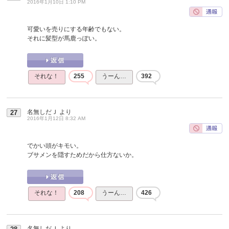
2016年1月10日 1:10 PM
可愛いを売りにする年齢でもない。
それに髪型が馬鹿っぽい。
それな！
255
うーん…
392
名無しだＪ
より
27
2016年1月12日 8:32 AM
でかい頭がキモい。
ブサメンを隠すためだから仕方ないか。
それな！
208
うーん…
426
名無しだＪ
より