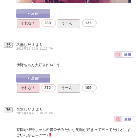
それな！
280
うーん…
123
名無しだＪ
より
35
2016年1月25日 11:27 PM
伊野ちゃん大好き(*´ω｀*)
それな！
272
うーん…
109
名無しだＪ
より
36
2016年1月26日 10:41 PM
有岡が伊野ちゃんの貴公子みたいな笑顔が好きって言ってたけど、す
ごいわかる～(*^^*)