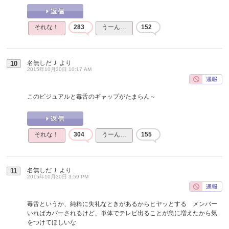
それな！
283
うーん…
152
名無しだＪ
より
10
2015年10月30日 10:17 AM
このビジュアルと毒舌のギャップがたまらん～
それな！
304
うーん…
155
名無しだＪ
より
11
2015年10月30日 3:59 PM
毒舌というか、純粋に失礼なときがあるからヒヤッとする メンバー
いればカバーされるけど、単体でテレビ出ることが急に増えたから気
をつけてほしいな