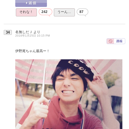
それな！
242
うーん…
87
名無しだＪ
より
34
2016年1月25日 10:15 PM
伊野尾ちゃん最高ー！