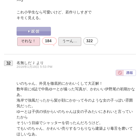
>>3
これ小学生なら可愛いけど、若作りしすぎで
キモく見える。
それな！
184
うーん…
322
名無しだＪ
より
32
2016年1月19日 5:53 PM
いのちゃん、外見を徹底的にかわいくして大正解！
数年前にd誌で中島ゆーとが撮った写真が、かわいい伊野尾の初期かな
あ。
海岸で強風だったから髪が顔にかかって今のような女の子っぽい雰囲
気だった。
ゆーとは子供の頃からいのちゃんは女の子みたいにきれいと言ってい
たから
そういう目線でシャッターを切ったんだろうけど。
でもいのちゃん、かわいい売りするつもりなら建築より毒舌を磨いて
ほしいなあ。