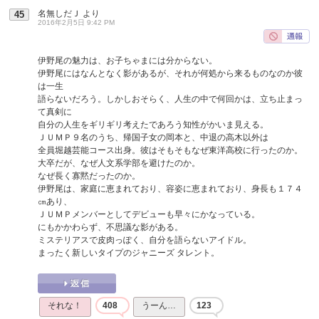
名無しだＪ
より
45
2016年2月5日 9:42 PM
伊野尾の魅力は、お子ちゃまには分からない。
伊野尾にはなんとなく影があるが、それが何処から来るものなのか彼
は一生
語らないだろう。しかしおそらく、人生の中で何回かは、立ち止まっ
て真剣に
自分の人生をギリギリ考えたであろう知性がかいま見える。
ＪＵＭＰ９名のうち、帰国子女の岡本と、中退の高木以外は
全員堀越芸能コース出身。彼はそもそもなぜ東洋高校に行ったのか。
大卒だが、なぜ人文系学部を避けたのか。
なぜ長く寡黙だったのか。
伊野尾は、家庭に恵まれており、容姿に恵まれており、身長も１７４
㎝あり、
ＪＵＭＰメンバーとしてデビューも早々にかなっている。
にもかかわらず、不思議な影がある。
ミステリアスで皮肉っぽく、自分を語らないアイドル。
まったく新しいタイプのジャニーズ タレント。
それな！
408
うーん…
123