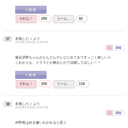
それな！
295
うーん…
92
名無しだＪ
より
37
2016年1月30日 3:28 PM
最近伊野ちゃんがどんどんテレビに出てきてすっごく嬉しい☆
これからも、ドラマとか舞台とかで活躍してほしい＾＾
それな！
256
うーん…
118
名無しだＪ
より
38
2016年1月30日 8:54 PM
伊野尾は好き嫌いわかれると思う