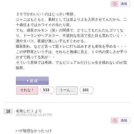
２５でかわいい！のはじっさい奇跡。
ジャニはもともと、素材としては並より上を入所させてんだから、二
十歳位まではカワイイの当たり前。
でも、成長ホルモン（笑）の関係で、どうしてもだんだんゴツくな
り、ドーランやヘアカラー、不規則な生活で見た目も荒れていく・・
酒やタバコ、夜遊び激しい子もすぐわかる。
腹筋割れ、などど言って筋トレに打ち込みすぎも老化を早める・・・
この伊野尾という子は、それらと無縁に見え、１０代の美しさが手つ
かずで残ってる気が・・
そういう意味では奇跡。でもビジュアルだけじゃ生き残れないのが芸
能界。
それな！
533
うーん…
101
名無しだＪ
より
18
2015年12月3日 12:42 PM
ハゲ疑惑なかったっけ