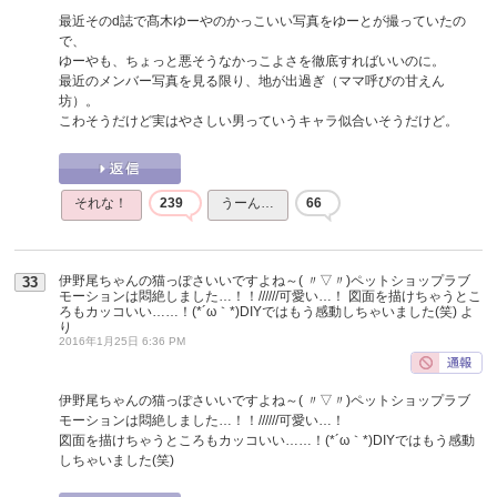
最近そのd誌で髙木ゆーやのかっこいい写真をゆーとが撮っていたの
で、
ゆーやも、ちょっと悪そうなかっこよさを徹底すればいいのに。
最近のメンバー写真を見る限り、地が出過ぎ（ママ呼びの甘えん
坊）。
こわそうだけど実はやさしい男っていうキャラ似合いそうだけど。
それな！
239
うーん…
66
伊野尾ちゃんの猫っぽさいいですよね～( 〃▽〃)ペットショップラブ
33
モーションは悶絶しました…！！//////可愛い…！ 図面を描けちゃうとこ
ろもカッコいい……！(*´ω｀*)DIYではもう感動しちゃいました(笑)
よ
り
2016年1月25日 6:36 PM
伊野尾ちゃんの猫っぽさいいですよね～( 〃▽〃)ペットショップラブ
モーションは悶絶しました…！！//////可愛い…！
図面を描けちゃうところもカッコいい……！(*´ω｀*)DIYではもう感動
しちゃいました(笑)