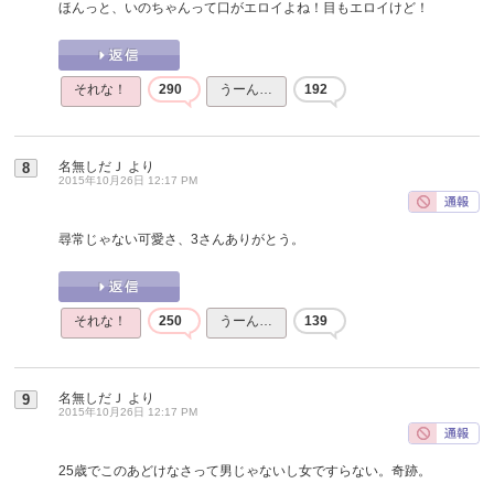
ほんっと、いのちゃんって口がエロイよね！目もエロイけど！
それな！
290
うーん…
192
名無しだＪ
より
8
2015年10月26日 12:17 PM
尋常じゃない可愛さ、3さんありがとう。
それな！
250
うーん…
139
名無しだＪ
より
9
2015年10月26日 12:17 PM
25歳でこのあどけなさって男じゃないし女ですらない。奇跡。