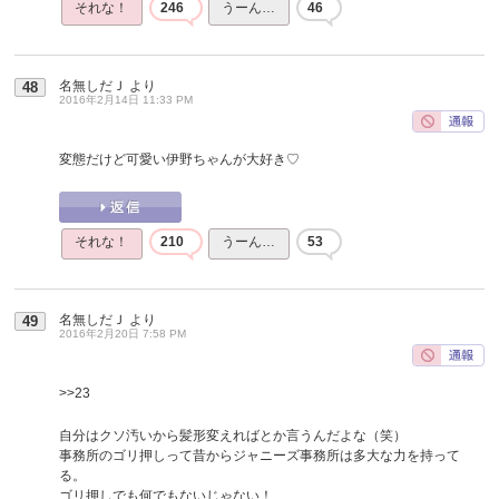
それな！
246
うーん…
46
名無しだＪ
より
48
2016年2月14日 11:33 PM
変態だけど可愛い伊野ちゃんが大好き♡
それな！
210
うーん…
53
名無しだＪ
より
49
2016年2月20日 7:58 PM
>>23
自分はクソ汚いから髪形変えればとか言うんだよな（笑）
事務所のゴリ押しって昔からジャニーズ事務所は多大な力を持って
る。
ゴリ押しでも何でもないじゃない！