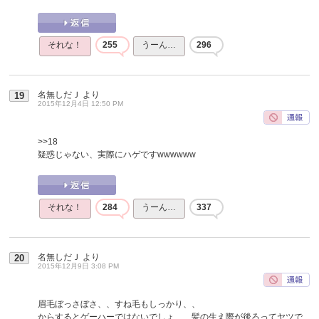
それな！
255
うーん…
296
名無しだＪ
より
19
2015年12月4日 12:50 PM
>>18
疑惑じゃない、実際にハゲですwwwwww
それな！
284
うーん…
337
名無しだＪ
より
20
2015年12月9日 3:08 PM
眉毛ぼっさぼさ、、すね毛もしっかり、、
からするとゲーハーではないでしょ、、髪の生え際が後ろってヤツで