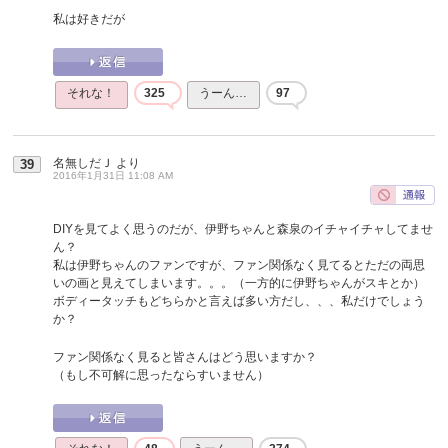
私は好きだが
それな！
325
うーん…
97
名無しだＪ
より
39
2016年1月31日 11:08 AM
DIYを見てよく思うのだが、伊野ちゃんと森泉のイチャイチャしてませ
ん？
私は伊野ちゃんのファンですが、ファン関係なく見てるとただの両思
いの画と見えてしまいます。。。（一方的に伊野ちゃんがスキとか）
ボディータッチもどちらかと言えば多い方だし、、、私だけでしょう
か？
ファン関係なく見ると皆さんはどう思いますか？
（もし不可解に思ったならすいません）