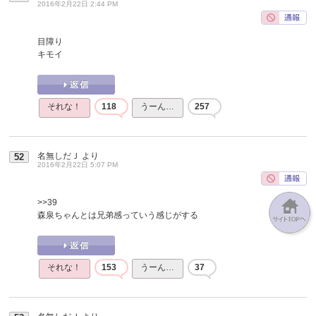
2016年2月22日 2:44 PM
目障り
キモイ
それな！
118
うーん…
257
名無しだＪ
より
52
2016年2月22日 5:07 PM
>>39
森泉ちゃんとは兄弟感っていう感じがする
それな！
153
うーん…
37