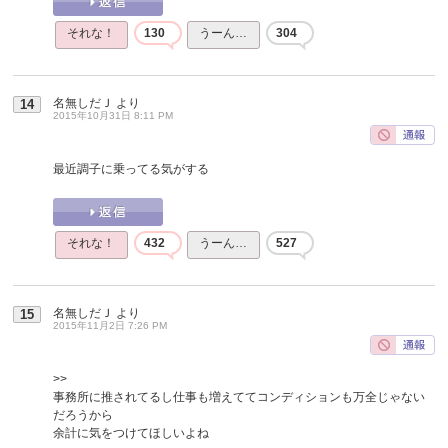
それな！
130
うーん…
304
名無しだＪ
より
14
2015年10月31日 8:11 PM
最近調子に乗ってる気がする
それな！
432
うーん…
527
名無しだＪ
より
15
2015年11月2日 7:26 PM
>>
事務所に推されてるし仕事も増えててコンディションも万全じゃない
だろうから
余計に気をつけてほしいよね