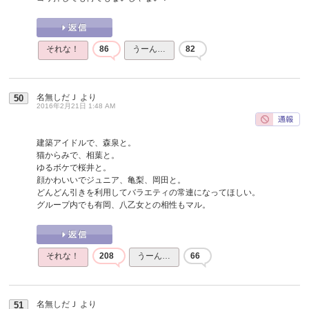
それな！
86
うーん…
82
名無しだＪ
より
50
2016年2月21日 1:48 AM
建築アイドルで、森泉と。
猫からみで、相葉と。
ゆるボケで桜井と。
顔かわいいでジュニア、亀梨、岡田と。
どんどん引きを利用してバラエティの常連になってほしい。
グループ内でも有岡、八乙女との相性もマル。
それな！
208
うーん…
66
名無しだＪ
より
51