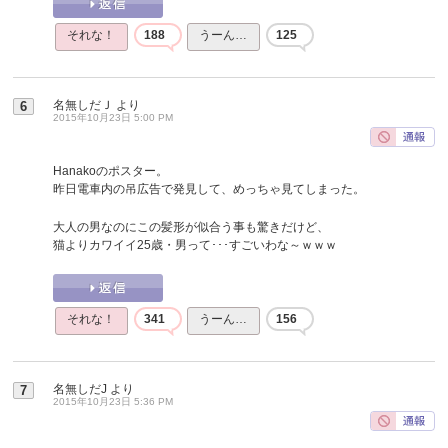
それな！
188
うーん…
125
名無しだＪ
より
6
2015年10月23日 5:00 PM
Hanakoのポスター。
昨日電車内の吊広告で発見して、めっちゃ見てしまった。
大人の男なのにこの髪形が似合う事も驚きだけど、
猫よりカワイイ25歳・男って･･･すごいわな～ｗｗｗ
それな！
341
うーん…
156
名無しだJ
より
7
2015年10月23日 5:36 PM