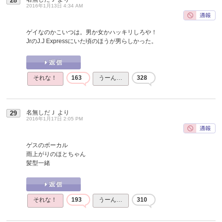
28
2016年1月13日 4:34 AM
ゲイなのかこいつは。男か女かハッキリしろや！
JrのJ.J Expressにいた頃のほうが男らしかった。
それな！
163
うーん…
328
名無しだＪ
より
29
2016年1月17日 2:05 PM
ゲスのボーカル
雨上がりのほとちゃん
髪型一緒
それな！
193
うーん…
310