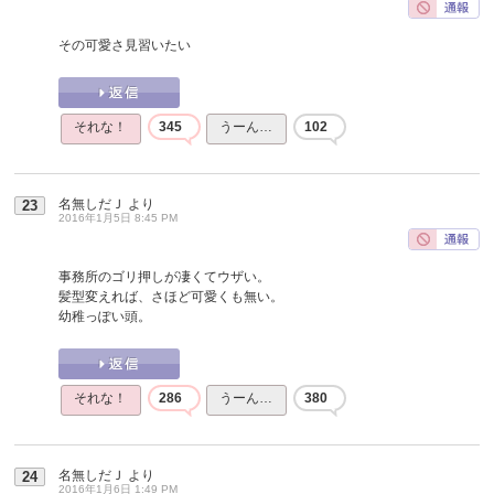
その可愛さ見習いたい
それな！
345
うーん…
102
名無しだＪ
より
23
2016年1月5日 8:45 PM
事務所のゴリ押しが凄くてウザい。
髪型変えれば、さほど可愛くも無い。
幼稚っぽい頭。
それな！
286
うーん…
380
名無しだＪ
より
24
2016年1月6日 1:49 PM