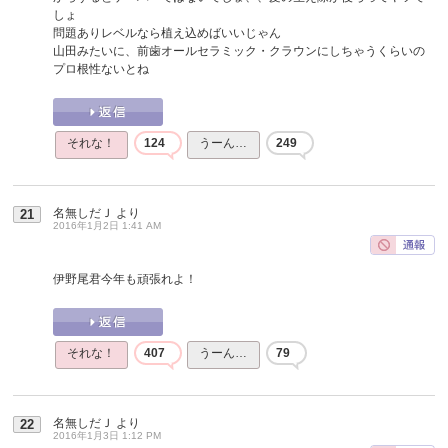
しょ
問題ありレベルなら植え込めばいいじゃん
山田みたいに、前歯オールセラミック・クラウンにしちゃうくらいの
プロ根性ないとね
それな！
124
うーん…
249
名無しだＪ
より
21
2016年1月2日 1:41 AM
伊野尾君今年も頑張れよ！
それな！
407
うーん…
79
名無しだＪ
より
22
2016年1月3日 1:12 PM