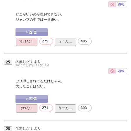
どこがいいのか理解できない。
ジャンプの中では一番嫌い。
それな！
275
うーん…
485
名無しだＪ
より
25
2016年1月7日 11:50 AM
ごり押しされてるだけじゃん。
大したことはない。
それな！
271
うーん…
393
名無しだＪ
より
26