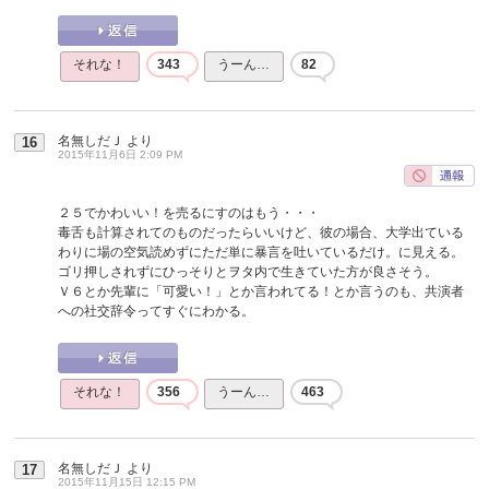
それな！
343
うーん…
82
名無しだＪ
より
16
2015年11月6日 2:09 PM
２５でかわいい！を売るにすのはもう・・・
毒舌も計算されてのものだったらいいけど、彼の場合、大学出ている
わりに場の空気読めずにただ単に暴言を吐いているだけ。に見える。
ゴリ押しされずにひっそりとヲタ内で生きていた方が良さそう。
Ｖ６とか先輩に「可愛い！」とか言われてる！とか言うのも、共演者
への社交辞令ってすぐにわかる。
それな！
356
うーん…
463
名無しだＪ
より
17
2015年11月15日 12:15 PM