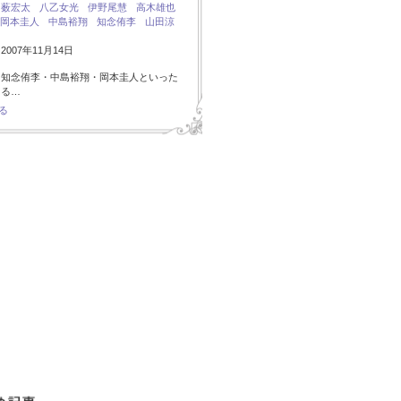
：
薮宏太
八乙女光
伊野尾慧
高木雄也
岡本圭人
中島裕翔
知念侑李
山田涼
007年11月14日
・知念侑李・中島裕翔・岡本圭人といった
ある…
る