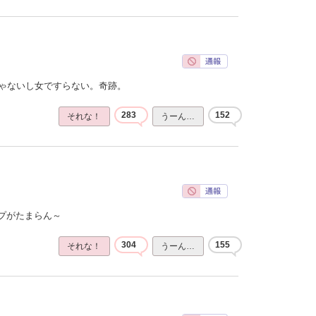
じゃないし女ですらない。奇跡。
283
152
それな！
うーん…
プがたまらん～
304
155
それな！
うーん…