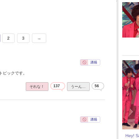
2
3
→
トピックです。
137
56
それな！
うーん…
Hey! 