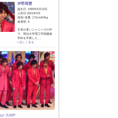
伊野尾慧
誕生日: 1990年6月22日
入所日:2001年9月
身長/ 体重: 173cm/54kg
血液型: A
文系が多いジャニーズの中
で、明治大学理工学部建築
学科を卒業した…
詳しく見る
Say! JUMP