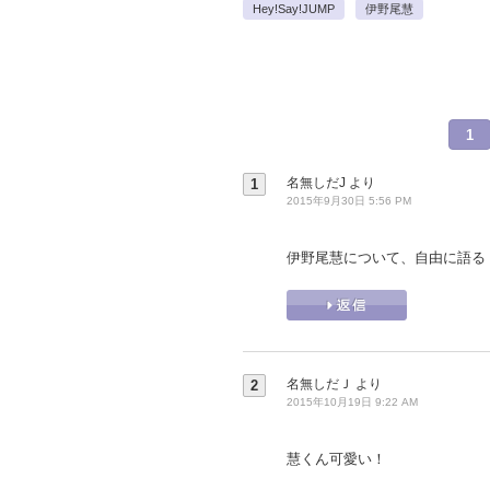
Hey!Say!JUMP
伊野尾慧
1
名無しだJ
より
1
2015年9月30日 5:56 PM
伊野尾慧について、自由に語る
名無しだＪ
より
2
2015年10月19日 9:22 AM
慧くん可愛い！