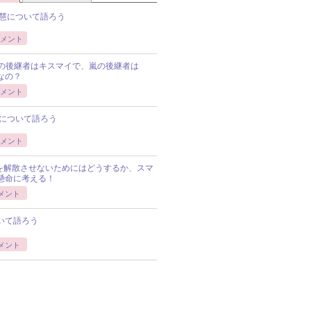
慧について語ろう
メント
Pの後継者はキスマイで、嵐の後継者は
Pなの？
メント
について語ろう
メント
Pを解散させないためにはどうするか、スマ
懸命に考える！
メント
いて語ろう
メント