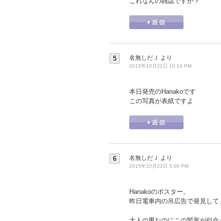
これなんの雑誌ですか？
名無しだＪ
より
5
2015年10月22日 10:14 PM
本日発売のHanakoです
この写真が表紙ですよ
名無しだＪ
より
6
2015年10月23日 5:00 PM
Hanakoのポスター。
昨日電車内の吊広告で発見して
大人の男なのにこの髪形が似合