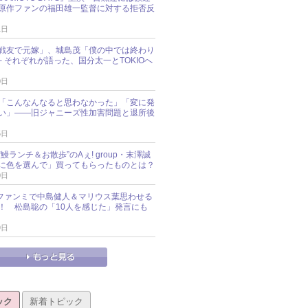
原作ファンの福田雄一監督に対する拒否反
1日
戦友で元嫁」、城島茂「僕の中では終わり
─ それぞれが語った、国分太一とTOKIOへ
0日
「こんなんなると思わなかった」「変に発
い」――旧ジャニーズ性加害問題と退所後
5日
鰻ランチ＆お散歩”のAぇ! group・末澤誠
に色を選んで」買ってもらったものとは？
0日
sz、ファンミで中島健人＆マリウス葉思わせる
！ 松島聡の「10人を感じた」発言にも
9日
ック
新着トピック