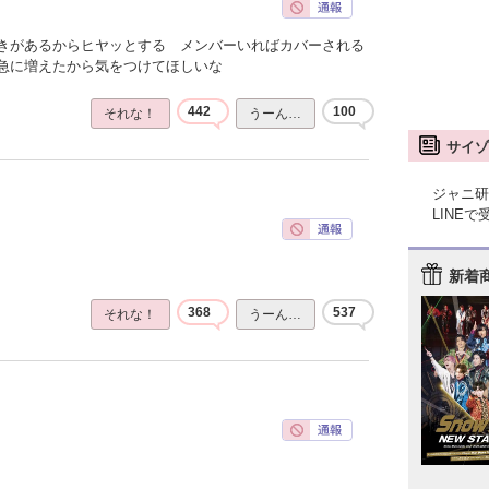
きがあるからヒヤッとする メンバーいればカバーされる
急に増えたから気をつけてほしいな
442
100
それな！
うーん…
サイゾ
ジャニ研
LINE
新着
368
537
それな！
うーん…