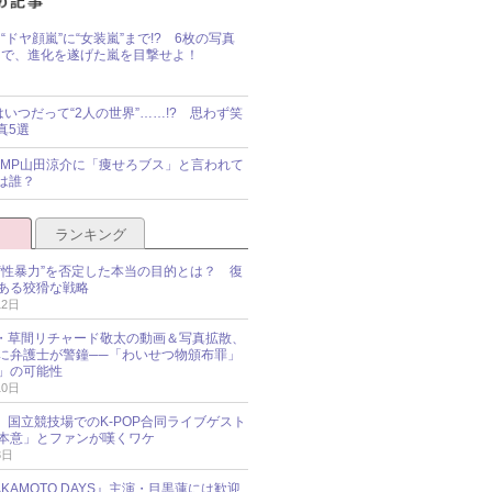
“ドヤ顔嵐”に“女装嵐”まで!? 6枚の写真
で、進化を遂げた嵐を目撃せよ！
idsはいつだって“2人の世界”……!? 思わず笑
真5選
y!JUMP山田涼介に「痩せろブス」と言われて
は誰？
ランキング
“性暴力”を否定した本当の目的とは？ 復
ある狡猾な戦略
12日
oup・草間リチャード敬太の動画＆写真拡散、
に弁護士が警鐘──「わいせつ物頒布罪」
」の可能性
10日
an、国立競技場でのK-POP合同ライブゲスト
本意」とファンが嘆くワケ
3日
KAMOTO DAYS』主演・目黒蓮には歓迎