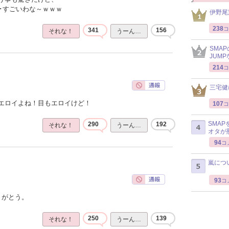
･･すごいわな～ｗｗｗ
伊野尾
238
コ
341
156
それな！
うーん…
SMA
JUM
214
コ
三宅健
エロイよね！目もエロイけど！
107
コ
SMA
290
192
それな！
うーん…
オタが
94
コ
嵐につ
93
コ
りがとう。
250
139
それな！
うーん…