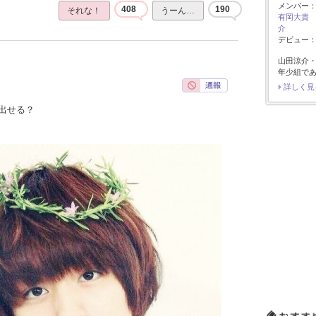
メンバー
408
190
それな！
うーん…
有岡大貴
介
デビュー：2
山田涼介
年少組で
詳しく見
出せる？