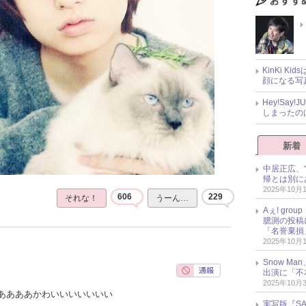
KinKi K
顔になる写
Hey!Sa
しまったの
新着
中居正広、
帰とは別に
2025年10月
606
229
それな！
うーん…
Aぇ! gr
臆測の投稿
「名誉棄損
2025年10月
Snow M
出演に「不
2025年10月
ああああかわいいいいいいい
実写版『SA