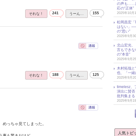
の声も……
応の“正体”
2025年10月
241
155
それな！
うーん…
松岡昌宏「
はない」─
の“思い”
2025年9月3
北山宏光、
言もできな
の“本音”
2025年9月2
木村拓哉と“
也、「一緒
188
125
それな！
うーん…
2025年9月2
timele
演出に賛否
批判集まる
2025年9月1
、めっちゃ見てしまった。
人気トピ
う事も驚きだけど、