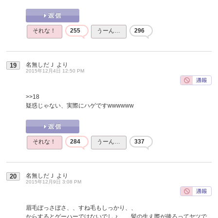
それな！
255
うーん…
296
名無しだＪ
より
19
2015年12月4日 12:50 PM
>>18
疑惑じゃない、実際にハゲですwwwwww
それな！
284
うーん…
337
名無しだＪ
より
20
2015年12月9日 3:08 PM
眉毛ぼっさぼさ、、すね毛もしっかり、、
からするとゲーハーではないでしょ、、髪の生え際が後ろってヤツで