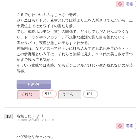
２５でかわいい！のはじっさい奇跡。
ジャニはもともと、素材としては並より上を入所させてんだから、二
十歳位まではカワイイの当たり前。
でも、成長ホルモン（笑）の関係で、どうしてもだんだんゴツくな
り、ドーランやヘアカラー、不規則な生活で見た目も荒れていく・・
酒やタバコ、夜遊び激しい子もすぐわかる。
腹筋割れ、などど言って筋トレに打ち込みすぎも老化を早める・・・
この伊野尾という子は、それらと無縁に見え、１０代の美しさが手つ
かずで残ってる気が・・
そういう意味では奇跡。でもビジュアルだけじゃ生き残れないのが芸
能界。
それな！
533
うーん…
101
名無しだＪ
より
18
2015年12月3日 12:42 PM
ハゲ疑惑なかったっけ