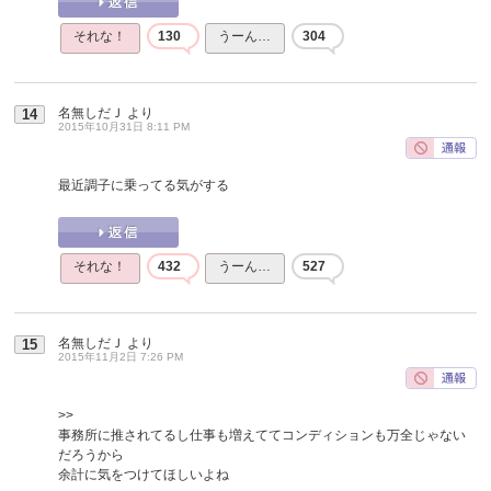
それな！
130
うーん…
304
名無しだＪ
より
14
2015年10月31日 8:11 PM
最近調子に乗ってる気がする
それな！
432
うーん…
527
名無しだＪ
より
15
2015年11月2日 7:26 PM
>>
事務所に推されてるし仕事も増えててコンディションも万全じゃない
だろうから
余計に気をつけてほしいよね