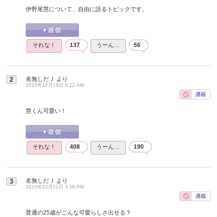
伊野尾慧について、自由に語るトピックです。
それな！
137
うーん…
56
名無しだＪ
より
2
2015年10月19日 9:22 AM
慧くん可愛い！
それな！
408
うーん…
190
名無しだＪ
より
3
2015年10月22日 3:16 PM
普通の25歳がこんな可愛らしさ出せる？