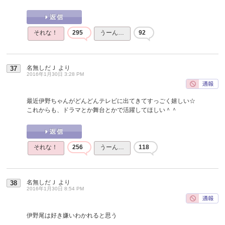
それな！
295
うーん…
92
名無しだＪ
より
37
2016年1月30日 3:28 PM
最近伊野ちゃんがどんどんテレビに出てきてすっごく嬉しい☆
これからも、ドラマとか舞台とかで活躍してほしい＾＾
それな！
256
うーん…
118
名無しだＪ
より
38
2016年1月30日 8:54 PM
伊野尾は好き嫌いわかれると思う