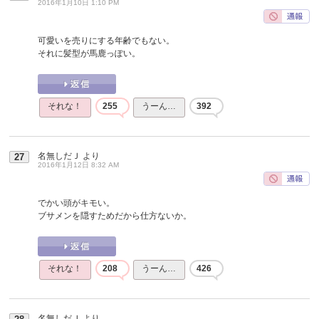
2016年1月10日 1:10 PM
可愛いを売りにする年齢でもない。
それに髪型が馬鹿っぽい。
それな！
255
うーん…
392
名無しだＪ
より
27
2016年1月12日 8:32 AM
でかい頭がキモい。
ブサメンを隠すためだから仕方ないか。
それな！
208
うーん…
426
名無しだＪ
より