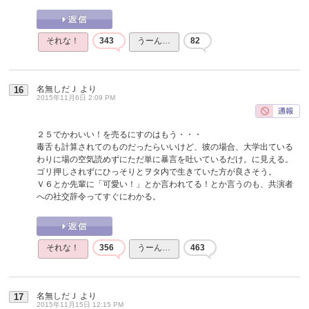
それな！
343
うーん…
82
名無しだＪ
より
16
2015年11月6日 2:09 PM
２５でかわいい！を売るにすのはもう・・・
毒舌も計算されてのものだったらいいけど、彼の場合、大学出ている
わりに場の空気読めずにただ単に暴言を吐いているだけ。に見える。
ゴリ押しされずにひっそりとヲタ内で生きていた方が良さそう。
Ｖ６とか先輩に「可愛い！」とか言われてる！とか言うのも、共演者
への社交辞令ってすぐにわかる。
それな！
356
うーん…
463
名無しだＪ
より
17
2015年11月15日 12:15 PM