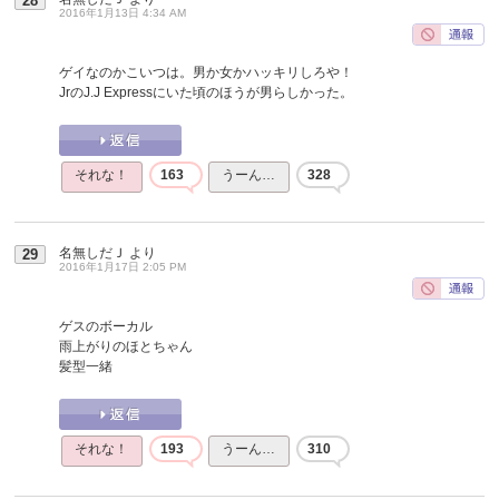
28
2016年1月13日 4:34 AM
ゲイなのかこいつは。男か女かハッキリしろや！
JrのJ.J Expressにいた頃のほうが男らしかった。
それな！
163
うーん…
328
名無しだＪ
より
29
2016年1月17日 2:05 PM
ゲスのボーカル
雨上がりのほとちゃん
髪型一緒
それな！
193
うーん…
310