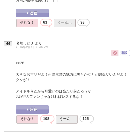
お前が気持ち悪いわ！！！
それな！
63
うーん…
98
名無しだＪ
より
44
2016年2月4日 8:46 PM
>>28
大きなお世話だよ！伊野尾君の魅力は男とか女とか関係ないんだよ！
クソが！
アイドル何だから可愛いのは当たり前だろうが！
JUMPのファンじゃなければレスするな！
それな！
108
うーん…
125