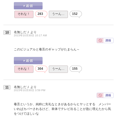
それな！
283
うーん…
152
名無しだＪ
より
10
2015年10月30日 10:17 AM
このビジュアルと毒舌のギャップがたまらん～
それな！
304
うーん…
155
名無しだＪ
より
11
2015年10月30日 3:59 PM
毒舌というか、純粋に失礼なときがあるからヒヤッとする メンバー
いればカバーされるけど、単体でテレビ出ることが急に増えたから気
をつけてほしいな