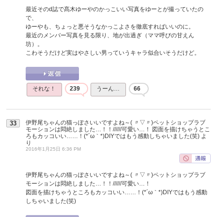
最近そのd誌で髙木ゆーやのかっこいい写真をゆーとが撮っていたの
で、
ゆーやも、ちょっと悪そうなかっこよさを徹底すればいいのに。
最近のメンバー写真を見る限り、地が出過ぎ（ママ呼びの甘えん
坊）。
こわそうだけど実はやさしい男っていうキャラ似合いそうだけど。
それな！
239
うーん…
66
伊野尾ちゃんの猫っぽさいいですよね～( 〃▽〃)ペットショップラブ
33
モーションは悶絶しました…！！//////可愛い…！ 図面を描けちゃうとこ
ろもカッコいい……！(*´ω｀*)DIYではもう感動しちゃいました(笑)
よ
り
2016年1月25日 6:36 PM
伊野尾ちゃんの猫っぽさいいですよね～( 〃▽〃)ペットショップラブ
モーションは悶絶しました…！！//////可愛い…！
図面を描けちゃうところもカッコいい……！(*´ω｀*)DIYではもう感動
しちゃいました(笑)