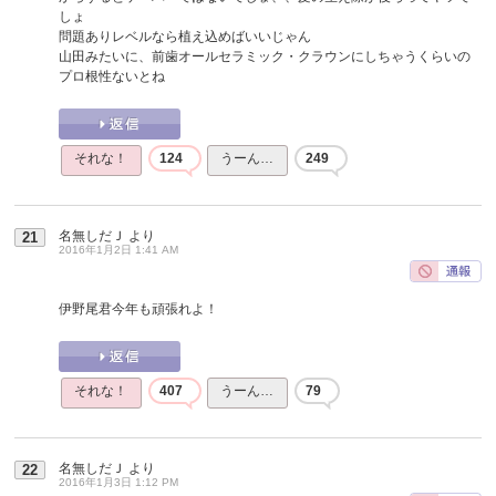
しょ
問題ありレベルなら植え込めばいいじゃん
山田みたいに、前歯オールセラミック・クラウンにしちゃうくらいの
プロ根性ないとね
それな！
124
うーん…
249
名無しだＪ
より
21
2016年1月2日 1:41 AM
伊野尾君今年も頑張れよ！
それな！
407
うーん…
79
名無しだＪ
より
22
2016年1月3日 1:12 PM