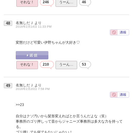
それな！
246
うーん…
46
名無しだＪ
より
48
2016年2月14日 11:33 PM
変態だけど可愛い伊野ちゃんが大好き♡
それな！
210
うーん…
53
名無しだＪ
より
49
2016年2月20日 7:58 PM
>>23
自分はクソ汚いから髪形変えればとか言うんだよな（笑）
事務所のゴリ押しって昔からジャニーズ事務所は多大な力を持って
る。
ゴリ押しでも何でもないじゃない！