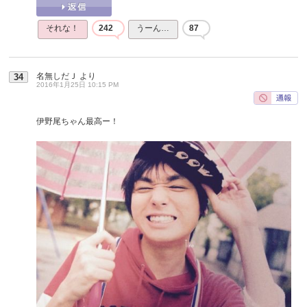
それな！
242
うーん…
87
名無しだＪ
より
34
2016年1月25日 10:15 PM
伊野尾ちゃん最高ー！