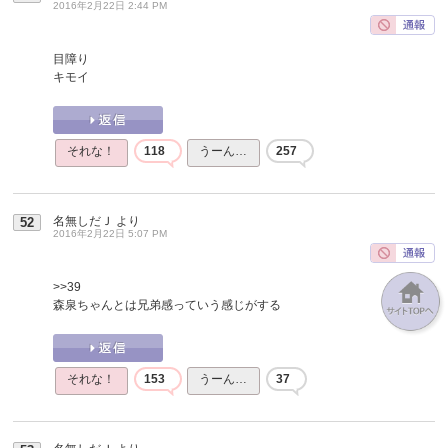
2016年2月22日 2:44 PM
目障り
キモイ
それな！
118
うーん…
257
名無しだＪ
より
52
2016年2月22日 5:07 PM
>>39
森泉ちゃんとは兄弟感っていう感じがする
それな！
153
うーん…
37