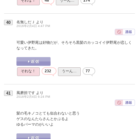
それな！
48
うーん…
274
名無しだＪ
より
40
2016年2月4日 4:47 PM
可愛い伊野尾は好物だが、そろそろ黒髪のカッコイイ伊野尾が恋しく
なってきた。
それな！
232
うーん…
77
風磨担です
より
41
2016年2月4日 6:24 PM
髪の毛キノコとても似合わないと思う
ゲスのなんたらさんとかぶるよ
ゆるパーマのがいいよ