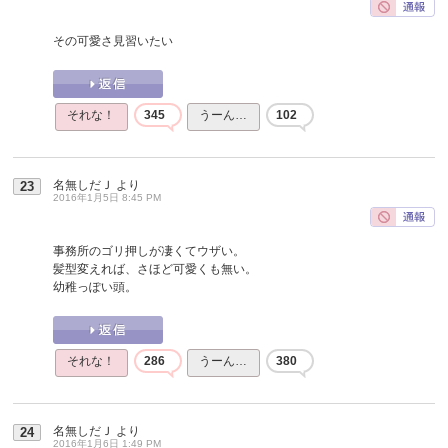
その可愛さ見習いたい
それな！
345
うーん…
102
名無しだＪ
より
23
2016年1月5日 8:45 PM
事務所のゴリ押しが凄くてウザい。
髪型変えれば、さほど可愛くも無い。
幼稚っぽい頭。
それな！
286
うーん…
380
名無しだＪ
より
24
2016年1月6日 1:49 PM