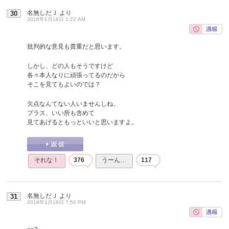
名無しだＪ
より
30
2016年1月18日 1:22 AM
批判的な意見も貴重だと思います。
しかし、どの人もそうですけど
各々本人なりに頑張ってるのだから
そこを見てもよいのでは？
欠点なんてない人いませんしね。
プラス、いい所も含めて
見てあげるともっといいと思いますよ。
それな！
376
うーん…
117
名無しだＪ
より
31
2016年1月18日 7:54 PM