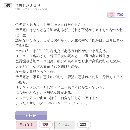
名無しだＪ
より
45
2016年2月5日 9:42 PM
伊野尾の魅力は、お子ちゃまには分からない。
伊野尾にはなんとなく影があるが、それが何処から来るものなのか彼
は一生
語らないだろう。しかしおそらく、人生の中で何回かは、立ち止まっ
て真剣に
自分の人生をギリギリ考えたであろう知性がかいま見える。
ＪＵＭＰ９名のうち、帰国子女の岡本と、中退の高木以外は
全員堀越芸能コース出身。彼はそもそもなぜ東洋高校に行ったのか。
大卒だが、なぜ人文系学部を避けたのか。
なぜ長く寡黙だったのか。
伊野尾は、家庭に恵まれており、容姿に恵まれており、身長も１７４
㎝あり、
ＪＵＭＰメンバーとしてデビューも早々にかなっている。
にもかかわらず、不思議な影がある。
ミステリアスで皮肉っぽく、自分を語らないアイドル。
まったく新しいタイプのジャニーズ タレント。
それな！
408
うーん…
123