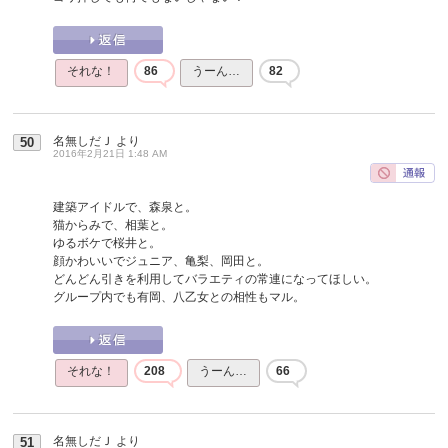
それな！
86
うーん…
82
名無しだＪ
より
50
2016年2月21日 1:48 AM
建築アイドルで、森泉と。
猫からみで、相葉と。
ゆるボケで桜井と。
顔かわいいでジュニア、亀梨、岡田と。
どんどん引きを利用してバラエティの常連になってほしい。
グループ内でも有岡、八乙女との相性もマル。
それな！
208
うーん…
66
名無しだＪ
より
51