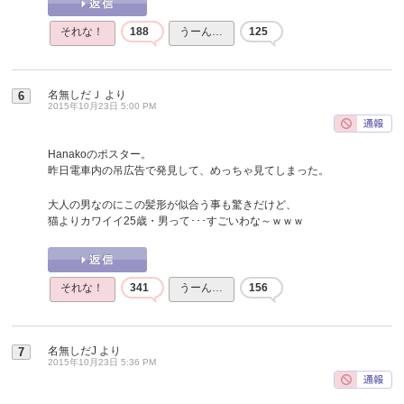
それな！
188
うーん…
125
名無しだＪ
より
6
2015年10月23日 5:00 PM
Hanakoのポスター。
昨日電車内の吊広告で発見して、めっちゃ見てしまった。
大人の男なのにこの髪形が似合う事も驚きだけど、
猫よりカワイイ25歳・男って･･･すごいわな～ｗｗｗ
それな！
341
うーん…
156
名無しだJ
より
7
2015年10月23日 5:36 PM