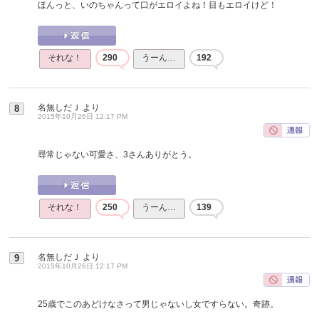
ほんっと、いのちゃんって口がエロイよね！目もエロイけど！
それな！
290
うーん…
192
名無しだＪ
より
8
2015年10月26日 12:17 PM
尋常じゃない可愛さ、3さんありがとう。
それな！
250
うーん…
139
名無しだＪ
より
9
2015年10月26日 12:17 PM
25歳でこのあどけなさって男じゃないし女ですらない。奇跡。