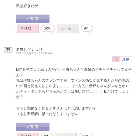
私は好きだが
それな！
325
うーん…
97
名無しだＪ
より
39
2016年1月31日 11:08 AM
DIYを見てよく思うのだが、伊野ちゃんと森泉のイチャイチャしてませ
ん？
私は伊野ちゃんのファンですが、ファン関係なく見てるとただの両思
いの画と見えてしまいます。。。（一方的に伊野ちゃんがスキとか）
ボディータッチもどちらかと言えば多い方だし、、、私だけでしょう
か？
ファン関係なく見ると皆さんはどう思いますか？
（もし不可解に思ったならすいません）