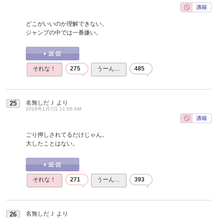
どこがいいのか理解できない。
ジャンプの中では一番嫌い。
それな！
275
うーん…
485
名無しだＪ
より
25
2016年1月7日 11:50 AM
ごり押しされてるだけじゃん。
大したことはない。
それな！
271
うーん…
393
名無しだＪ
より
26