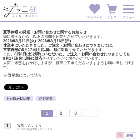
マイページ
ストア
メニュー
夏季休暇 の発送・お問い合わせに関するお知らせ
誠に勝手ながら、以下の期間を休業とさせていただきます。
2026年8月11日(火)~2026年8月16日(日)
休業中にいただきました、ご注文・お問い合わせにつきましては、
営業再開の8月17日(月)以降、順に対応
させていただきます。
また、
8月8日(土)以降にいただいた、ご注文・
お問い合わせにつきましても、
8月17日(月)以降に対応
させていただく場合がございます。
大変ご迷惑をおかけしますが、
何卒ご了承くださいますようお願い申し上げま
す。
伊野尾慧について語ろう
Hey!Say!JUMP
伊野尾慧
2
3
→
1
名無しだJ
より
1
2015年9月30日 5:56 PM