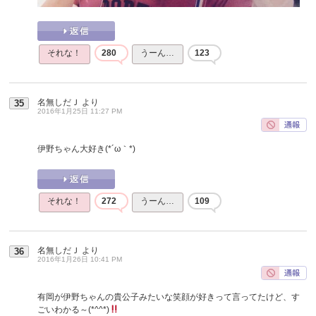
それな！
280
うーん…
123
名無しだＪ
より
35
2016年1月25日 11:27 PM
伊野ちゃん大好き(*´ω｀*)
それな！
272
うーん…
109
名無しだＪ
より
36
2016年1月26日 10:41 PM
有岡が伊野ちゃんの貴公子みたいな笑顔が好きって言ってたけど、す
ごいわかる～(*^^*)