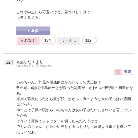
>>3
これ小学生なら可愛いけど、若作りしすぎで
キモく見える。
それな！
184
うーん…
322
名無しだＪ
より
32
2016年1月19日 5:53 PM
いのちゃん、外見を徹底的にかわいくして大正解！
数年前にd誌で中島ゆーとが撮った写真が、かわいい伊野尾の初期かな
あ。
海岸で強風だったから髪が顔にかかって今のような女の子っぽい雰囲
気だった。
ゆーとは子供の頃からいのちゃんは女の子みたいにきれいと言ってい
たから
そういう目線でシャッターを切ったんだろうけど。
でもいのちゃん、かわいい売りするつもりなら建築より毒舌を磨いて
ほしいなあ。