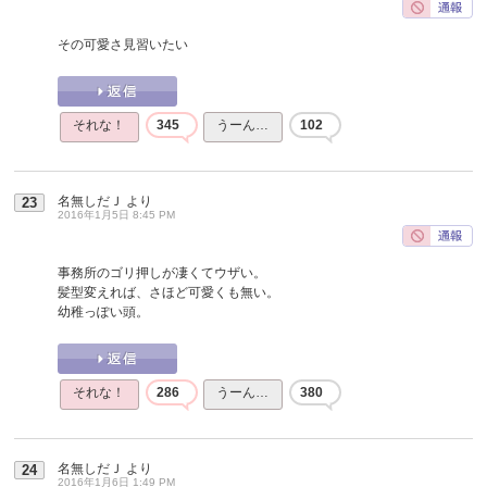
その可愛さ見習いたい
それな！
345
うーん…
102
名無しだＪ
より
23
2016年1月5日 8:45 PM
事務所のゴリ押しが凄くてウザい。
髪型変えれば、さほど可愛くも無い。
幼稚っぽい頭。
それな！
286
うーん…
380
名無しだＪ
より
24
2016年1月6日 1:49 PM