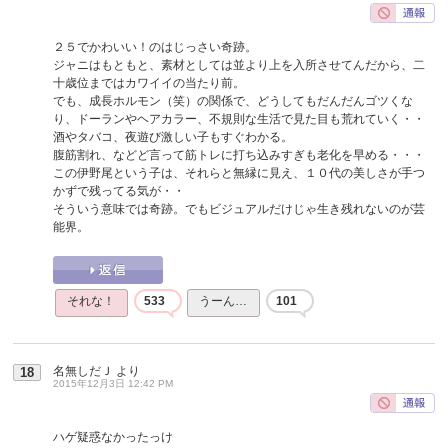
２５でかわいい！のはじっさい奇跡。
ジャニはもともと、素材としては並より上を入所させてんだから、二
十歳位まではカワイイの当たり前。
でも、成長ホルモン（笑）の関係で、どうしてもだんだんゴツくな
り、ドーランやヘアカラー、不規則な生活で見た目も荒れていく・・
酒やタバコ、夜遊び激しい子もすぐわかる。
腹筋割れ、などど言って筋トレに打ち込みすぎも老化を早める・・・
この伊野尾という子は、それらと無縁に見え、１０代の美しさが手つ
かずで残ってる気が・・
そういう意味では奇跡。でもビジュアルだけじゃ生き残れないのが芸
能界。
それな！
533
うーん…
101
名無しだＪ
より
18
2015年12月3日 12:42 PM
ハゲ疑惑なかったっけ