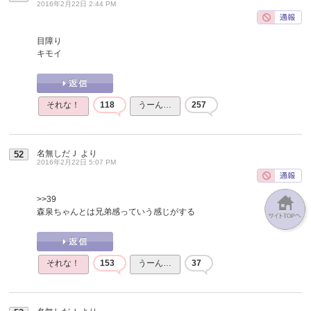
2016年2月22日 2:44 PM
目障り
キモイ
それな！
118
うーん…
257
名無しだＪ
より
52
2016年2月22日 5:07 PM
>>39
森泉ちゃんとは兄弟感っていう感じがする
それな！
153
うーん…
37