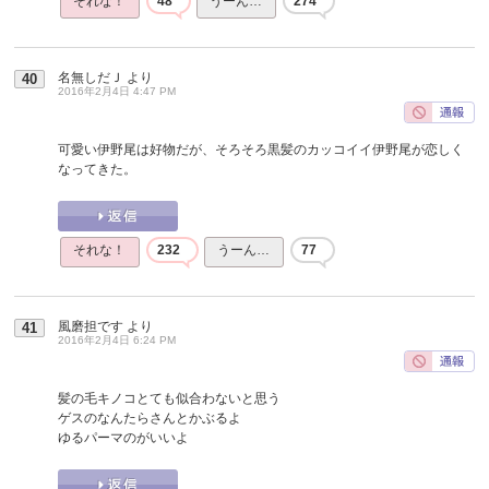
それな！
48
うーん…
274
名無しだＪ
より
40
2016年2月4日 4:47 PM
可愛い伊野尾は好物だが、そろそろ黒髪のカッコイイ伊野尾が恋しく
なってきた。
それな！
232
うーん…
77
風磨担です
より
41
2016年2月4日 6:24 PM
髪の毛キノコとても似合わないと思う
ゲスのなんたらさんとかぶるよ
ゆるパーマのがいいよ