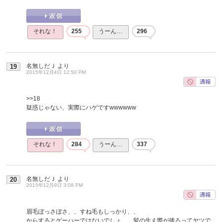
それな！
255
うーん…
296
名無しだＪ
より
19
2015年12月4日 12:50 PM
>>18
疑惑じゃない、実際にハゲですwwwwww
それな！
284
うーん…
337
名無しだＪ
より
20
2015年12月9日 3:08 PM
眉毛ぼっさぼさ、、すね毛もしっかり、、
からするとゲーハーではないでしょ、、髪の生え際が後ろってヤツで