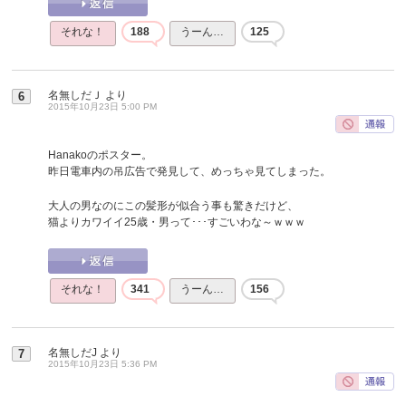
それな！
188
うーん…
125
名無しだＪ
より
6
2015年10月23日 5:00 PM
Hanakoのポスター。
昨日電車内の吊広告で発見して、めっちゃ見てしまった。
大人の男なのにこの髪形が似合う事も驚きだけど、
猫よりカワイイ25歳・男って･･･すごいわな～ｗｗｗ
それな！
341
うーん…
156
名無しだJ
より
7
2015年10月23日 5:36 PM