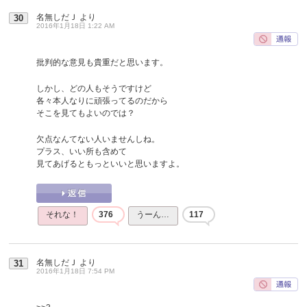
名無しだＪ
より
30
2016年1月18日 1:22 AM
批判的な意見も貴重だと思います。
しかし、どの人もそうですけど
各々本人なりに頑張ってるのだから
そこを見てもよいのでは？
欠点なんてない人いませんしね。
プラス、いい所も含めて
見てあげるともっといいと思いますよ。
それな！
376
うーん…
117
名無しだＪ
より
31
2016年1月18日 7:54 PM