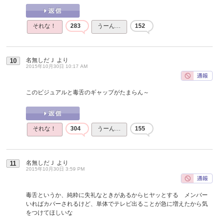
それな！
283
うーん…
152
名無しだＪ
より
10
2015年10月30日 10:17 AM
このビジュアルと毒舌のギャップがたまらん～
それな！
304
うーん…
155
名無しだＪ
より
11
2015年10月30日 3:59 PM
毒舌というか、純粋に失礼なときがあるからヒヤッとする メンバー
いればカバーされるけど、単体でテレビ出ることが急に増えたから気
をつけてほしいな