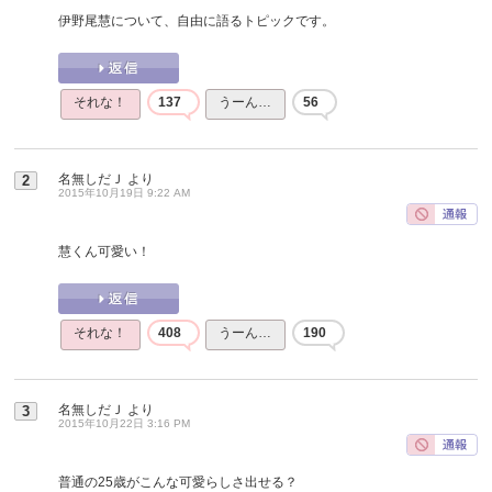
伊野尾慧について、自由に語るトピックです。
それな！
137
うーん…
56
名無しだＪ
より
2
2015年10月19日 9:22 AM
慧くん可愛い！
それな！
408
うーん…
190
名無しだＪ
より
3
2015年10月22日 3:16 PM
普通の25歳がこんな可愛らしさ出せる？