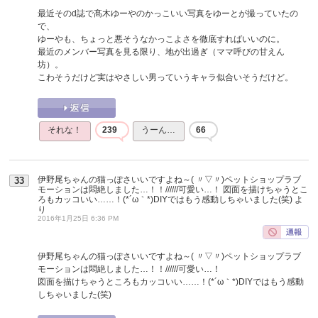
最近そのd誌で髙木ゆーやのかっこいい写真をゆーとが撮っていたの
で、
ゆーやも、ちょっと悪そうなかっこよさを徹底すればいいのに。
最近のメンバー写真を見る限り、地が出過ぎ（ママ呼びの甘えん
坊）。
こわそうだけど実はやさしい男っていうキャラ似合いそうだけど。
それな！
239
うーん…
66
伊野尾ちゃんの猫っぽさいいですよね～( 〃▽〃)ペットショップラブ
33
モーションは悶絶しました…！！//////可愛い…！ 図面を描けちゃうとこ
ろもカッコいい……！(*´ω｀*)DIYではもう感動しちゃいました(笑)
よ
り
2016年1月25日 6:36 PM
伊野尾ちゃんの猫っぽさいいですよね～( 〃▽〃)ペットショップラブ
モーションは悶絶しました…！！//////可愛い…！
図面を描けちゃうところもカッコいい……！(*´ω｀*)DIYではもう感動
しちゃいました(笑)