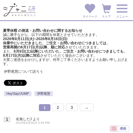
マイページ
ストア
メニュー
夏季休暇 の発送・お問い合わせに関するお知らせ
誠に勝手ながら、以下の期間を休業とさせていただきます。
2026年8月11日(火)~2026年8月16日(日)
休業中にいただきました、ご注文・お問い合わせにつきましては、
営業再開の8月17日(月)以降、順に対応
させていただきます。
また、
8月8日(土)以降にいただいた、ご注文・
お問い合わせにつきましても、
8月17日(月)以降に対応
させていただく場合がございます。
大変ご迷惑をおかけしますが、
何卒ご了承くださいますようお願い申し上げま
す。
伊野尾慧について語ろう
Hey!Say!JUMP
伊野尾慧
2
3
→
1
名無しだJ
より
1
2015年9月30日 5:56 PM