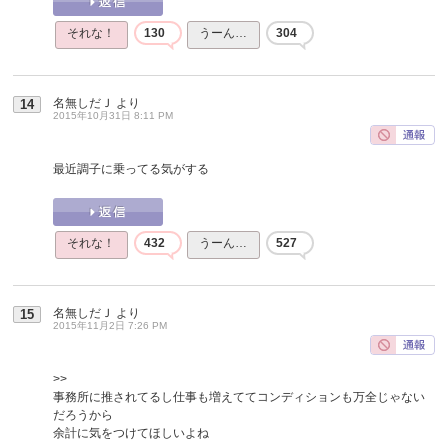
それな！
130
うーん…
304
名無しだＪ
より
14
2015年10月31日 8:11 PM
最近調子に乗ってる気がする
それな！
432
うーん…
527
名無しだＪ
より
15
2015年11月2日 7:26 PM
>>
事務所に推されてるし仕事も増えててコンディションも万全じゃない
だろうから
余計に気をつけてほしいよね