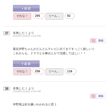
それな！
295
うーん…
92
名無しだＪ
より
37
2016年1月30日 3:28 PM
最近伊野ちゃんがどんどんテレビに出てきてすっごく嬉しい☆
これからも、ドラマとか舞台とかで活躍してほしい＾＾
それな！
256
うーん…
118
名無しだＪ
より
38
2016年1月30日 8:54 PM
伊野尾は好き嫌いわかれると思う