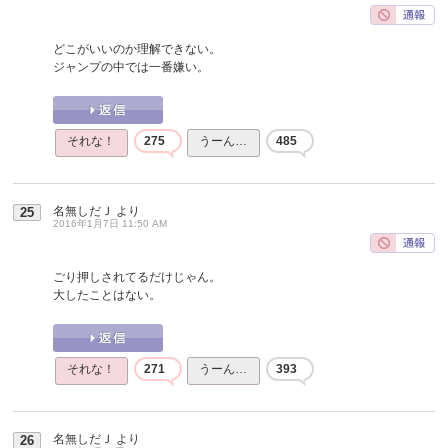
どこがいいのか理解できない。
ジャンプの中では一番嫌い。
それな！
275
うーん…
485
名無しだＪ
より
25
2016年1月7日 11:50 AM
ごり押しされてるだけじゃん。
大したことはない。
それな！
271
うーん…
393
名無しだＪ
より
26