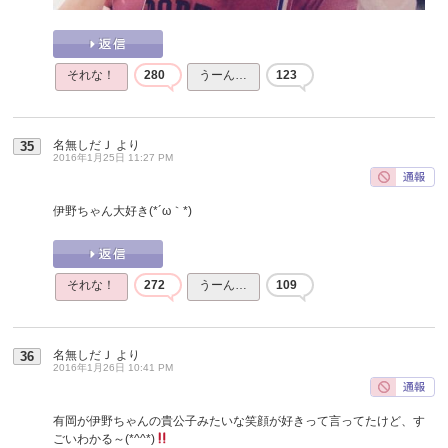
それな！
280
うーん…
123
名無しだＪ
より
35
2016年1月25日 11:27 PM
伊野ちゃん大好き(*´ω｀*)
それな！
272
うーん…
109
名無しだＪ
より
36
2016年1月26日 10:41 PM
有岡が伊野ちゃんの貴公子みたいな笑顔が好きって言ってたけど、す
ごいわかる～(*^^*)