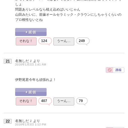
しょ
問題ありレベルなら植え込めばいいじゃん
山田みたいに、前歯オールセラミック・クラウンにしちゃうくらいの
プロ根性ないとね
それな！
124
うーん…
249
名無しだＪ
より
21
2016年1月2日 1:41 AM
伊野尾君今年も頑張れよ！
それな！
407
うーん…
79
名無しだＪ
より
22
2016年1月3日 1:12 PM