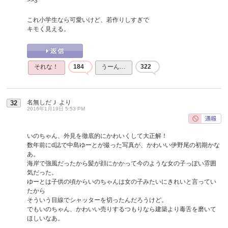
>>3
これ小学生なら可愛いけど、若作りしすぎで
キモく見える。
それな！
184
うーん…
322
名無しだＪ
より
32
2016年1月19日 5:53 PM
いのちゃん、外見を徹底的にかわいくして大正解！
数年前にd誌で中島ゆーとが撮った写真が、かわいい伊野尾の初期かな
あ。
海岸で強風だったから髪が顔にかかって今のような女の子っぽい雰囲
気だった。
ゆーとは子供の頃からいのちゃんは女の子みたいにきれいと言ってい
たから
そういう目線でシャッターを切ったんだろうけど。
でもいのちゃん、かわいい売りするつもりなら建築より毒舌を磨いて
ほしいなあ。