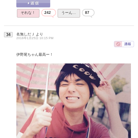
それな！
242
うーん…
87
名無しだＪ
より
34
2016年1月25日 10:15 PM
伊野尾ちゃん最高ー！