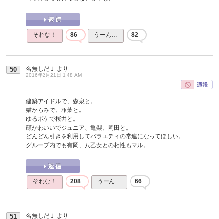
それな！
86
うーん…
82
名無しだＪ
より
50
2016年2月21日 1:48 AM
建築アイドルで、森泉と。
猫からみで、相葉と。
ゆるボケで桜井と。
顔かわいいでジュニア、亀梨、岡田と。
どんどん引きを利用してバラエティの常連になってほしい。
グループ内でも有岡、八乙女との相性もマル。
それな！
208
うーん…
66
名無しだＪ
より
51