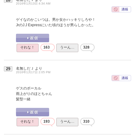
28
2016年1月13日 4:34 AM
ゲイなのかこいつは。男か女かハッキリしろや！
JrのJ.J Expressにいた頃のほうが男らしかった。
それな！
163
うーん…
328
名無しだＪ
より
29
2016年1月17日 2:05 PM
ゲスのボーカル
雨上がりのほとちゃん
髪型一緒
それな！
193
うーん…
310