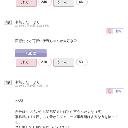
それな！
246
うーん…
46
名無しだＪ
より
48
2016年2月14日 11:33 PM
変態だけど可愛い伊野ちゃんが大好き♡
それな！
210
うーん…
53
名無しだＪ
より
49
2016年2月20日 7:58 PM
>>23
自分はクソ汚いから髪形変えればとか言うんだよな（笑）
事務所のゴリ押しって昔からジャニーズ事務所は多大な力を持って
る。
ゴリ押しでも何でもないじゃない！