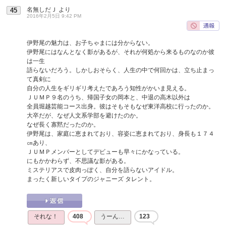
名無しだＪ
より
45
2016年2月5日 9:42 PM
伊野尾の魅力は、お子ちゃまには分からない。
伊野尾にはなんとなく影があるが、それが何処から来るものなのか彼
は一生
語らないだろう。しかしおそらく、人生の中で何回かは、立ち止まっ
て真剣に
自分の人生をギリギリ考えたであろう知性がかいま見える。
ＪＵＭＰ９名のうち、帰国子女の岡本と、中退の高木以外は
全員堀越芸能コース出身。彼はそもそもなぜ東洋高校に行ったのか。
大卒だが、なぜ人文系学部を避けたのか。
なぜ長く寡黙だったのか。
伊野尾は、家庭に恵まれており、容姿に恵まれており、身長も１７４
㎝あり、
ＪＵＭＰメンバーとしてデビューも早々にかなっている。
にもかかわらず、不思議な影がある。
ミステリアスで皮肉っぽく、自分を語らないアイドル。
まったく新しいタイプのジャニーズ タレント。
それな！
408
うーん…
123