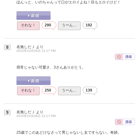
ほんっと、いのちゃんって口がエロイよね！目もエロイけど！
それな！
290
うーん…
192
名無しだＪ
より
8
2015年10月26日 12:17 PM
尋常じゃない可愛さ、3さんありがとう。
それな！
250
うーん…
139
名無しだＪ
より
9
2015年10月26日 12:17 PM
25歳でこのあどけなさって男じゃないし女ですらない。奇跡。