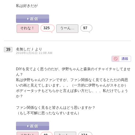
私は好きだが
それな！
325
うーん…
97
名無しだＪ
より
39
2016年1月31日 11:08 AM
DIYを見てよく思うのだが、伊野ちゃんと森泉のイチャイチャしてませ
ん？
私は伊野ちゃんのファンですが、ファン関係なく見てるとただの両思
いの画と見えてしまいます。。。（一方的に伊野ちゃんがスキとか）
ボディータッチもどちらかと言えば多い方だし、、、私だけでしょう
か？
ファン関係なく見ると皆さんはどう思いますか？
（もし不可解に思ったならすいません）