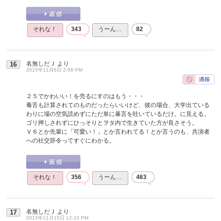
それな！
343
うーん…
82
名無しだＪ
より
16
2015年11月6日 2:09 PM
２５でかわいい！を売るにすのはもう・・・
毒舌も計算されてのものだったらいいけど、彼の場合、大学出ている
わりに場の空気読めずにただ単に暴言を吐いているだけ。に見える。
ゴリ押しされずにひっそりとヲタ内で生きていた方が良さそう。
Ｖ６とか先輩に「可愛い！」とか言われてる！とか言うのも、共演者
への社交辞令ってすぐにわかる。
それな！
356
うーん…
463
名無しだＪ
より
17
2015年11月15日 12:15 PM