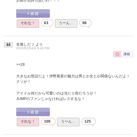
お前が気持ち悪いわ！！！
それな！
63
うーん…
98
名無しだＪ
より
44
2016年2月4日 8:46 PM
>>28
大きなお世話だよ！伊野尾君の魅力は男とか女とか関係ないんだよ！
クソが！
アイドル何だから可愛いのは当たり前だろうが！
JUMPのファンじゃなければレスするな！
それな！
108
うーん…
125