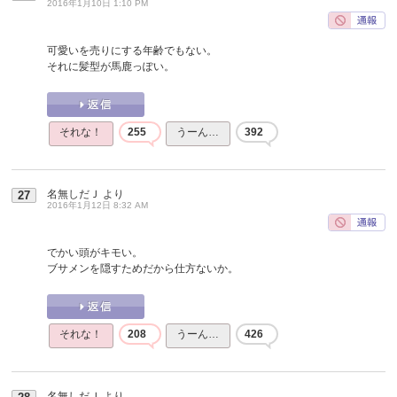
2016年1月10日 1:10 PM
可愛いを売りにする年齢でもない。
それに髪型が馬鹿っぽい。
それな！
255
うーん…
392
名無しだＪ
より
27
2016年1月12日 8:32 AM
でかい頭がキモい。
ブサメンを隠すためだから仕方ないか。
それな！
208
うーん…
426
名無しだＪ
より