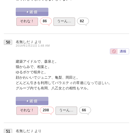
それな！
86
うーん…
82
名無しだＪ
より
50
2016年2月21日 1:48 AM
建築アイドルで、森泉と。
猫からみで、相葉と。
ゆるボケで桜井と。
顔かわいいでジュニア、亀梨、岡田と。
どんどん引きを利用してバラエティの常連になってほしい。
グループ内でも有岡、八乙女との相性もマル。
それな！
208
うーん…
66
名無しだＪ
より
51