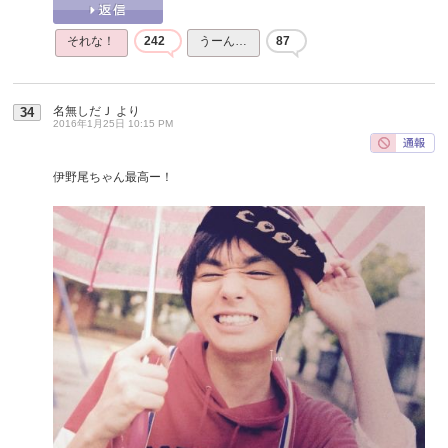
それな！
242
うーん…
87
名無しだＪ
より
34
2016年1月25日 10:15 PM
伊野尾ちゃん最高ー！