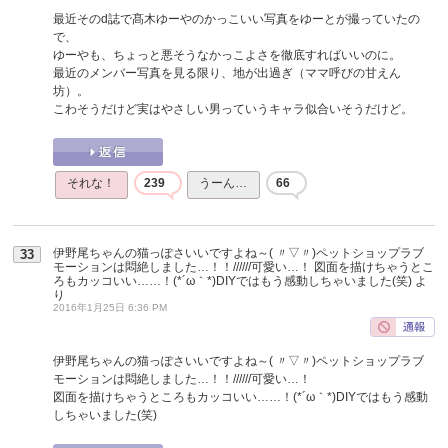
最近そのd誌で髙木ゆーやのかっこいい写真をゆーとが撮っていたの
で、
ゆーやも、ちょっと悪そうなかっこよさを徹底すればいいのに。
最近のメンバー写真を見る限り、地が出過ぎ（ママ呼びの甘えん
坊）。
こわそうだけど実はやさしい男っていうキャラ似合いそうだけど。
それな！
239
うーん…
66
伊野尾ちゃんの猫っぽさいいですよね～( 〃▽〃)ペットショップラブ
33
モーションは悶絶しました…！！//////可愛い…！ 図面を描けちゃうとこ
ろもカッコいい……！(*´ω｀*)DIYではもう感動しちゃいました(笑)
よ
り
2016年1月25日 6:36 PM
伊野尾ちゃんの猫っぽさいいですよね～( 〃▽〃)ペットショップラブ
モーションは悶絶しました…！！//////可愛い…！
図面を描けちゃうところもカッコいい……！(*´ω｀*)DIYではもう感動
しちゃいました(笑)