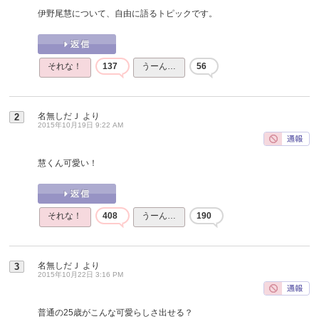
伊野尾慧について、自由に語るトピックです。
それな！
137
うーん…
56
名無しだＪ
より
2
2015年10月19日 9:22 AM
慧くん可愛い！
それな！
408
うーん…
190
名無しだＪ
より
3
2015年10月22日 3:16 PM
普通の25歳がこんな可愛らしさ出せる？