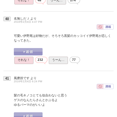
それな！
48
うーん…
274
名無しだＪ
より
40
2016年2月4日 4:47 PM
可愛い伊野尾は好物だが、そろそろ黒髪のカッコイイ伊野尾が恋しく
なってきた。
それな！
232
うーん…
77
風磨担です
より
41
2016年2月4日 6:24 PM
髪の毛キノコとても似合わないと思う
ゲスのなんたらさんとかぶるよ
ゆるパーマのがいいよ