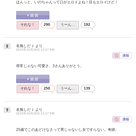
ほんっと、いのちゃんって口がエロイよね！目もエロイけど！
それな！
290
うーん…
192
名無しだＪ
より
8
2015年10月26日 12:17 PM
尋常じゃない可愛さ、3さんありがとう。
それな！
250
うーん…
139
名無しだＪ
より
9
2015年10月26日 12:17 PM
25歳でこのあどけなさって男じゃないし女ですらない。奇跡。