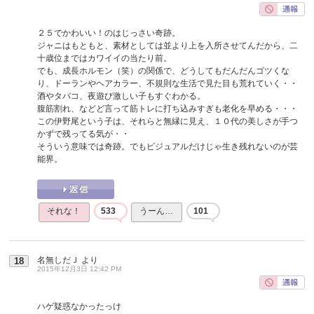
２５でかわいい！のはじっさい奇跡。
ジャニはもともと、素材としては並より上を入所させてんだから、二
十歳位まではカワイイの当たり前。
でも、成長ホルモン（笑）の関係で、どうしてもだんだんゴツくな
り、ドーランやヘアカラー、不規則な生活で見た目も荒れていく・・
酒やタバコ、夜遊び激しい子もすぐわかる。
腹筋割れ、などど言って筋トレに打ち込みすぎも老化を早める・・・
この伊野尾という子は、それらと無縁に見え、１０代の美しさが手つ
かずで残ってる気が・・
そういう意味では奇跡。でもビジュアルだけじゃ生き残れないのが芸
能界。
それな！
533
うーん…
101
名無しだＪ
より
18
2015年12月3日 12:42 PM
ハゲ疑惑なかったっけ