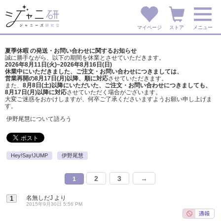
マイページ
ストア
メニュー
夏季休暇 の発送・お問い合わせに関するお知らせ
誠に勝手ながら、以下の期間を休業とさせていただきます。
2026年8月11日(火)~2026年8月16日(日)
休業中にいただきました、ご注文・お問い合わせにつきましては、
営業再開の8月17日(月)以降、順に対応
させていただきます。
また、
8月8日(土)以降にいただいた、ご注文・
お問い合わせにつきましても、
8月17日(月)以降に対応
させていただく場合がございます。
大変ご迷惑をおかけしますが、
何卒ご了承くださいますようお願い申し上げま
す。
伊野尾慧について語ろう
Hey!Say!JUMP
伊野尾慧
2
3
→
1
名無しだJ
より
1
2015年9月30日 5:56 PM