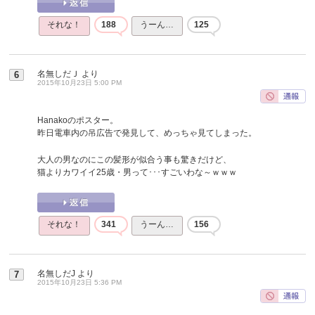
それな！
188
うーん…
125
名無しだＪ
より
6
2015年10月23日 5:00 PM
Hanakoのポスター。
昨日電車内の吊広告で発見して、めっちゃ見てしまった。
大人の男なのにこの髪形が似合う事も驚きだけど、
猫よりカワイイ25歳・男って･･･すごいわな～ｗｗｗ
それな！
341
うーん…
156
名無しだJ
より
7
2015年10月23日 5:36 PM