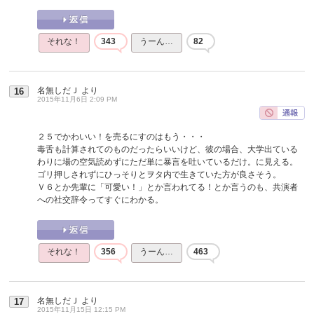
それな！
343
うーん…
82
名無しだＪ
より
16
2015年11月6日 2:09 PM
２５でかわいい！を売るにすのはもう・・・
毒舌も計算されてのものだったらいいけど、彼の場合、大学出ている
わりに場の空気読めずにただ単に暴言を吐いているだけ。に見える。
ゴリ押しされずにひっそりとヲタ内で生きていた方が良さそう。
Ｖ６とか先輩に「可愛い！」とか言われてる！とか言うのも、共演者
への社交辞令ってすぐにわかる。
それな！
356
うーん…
463
名無しだＪ
より
17
2015年11月15日 12:15 PM