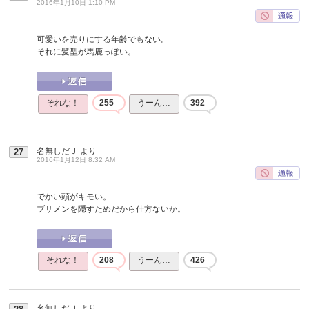
2016年1月10日 1:10 PM
可愛いを売りにする年齢でもない。
それに髪型が馬鹿っぽい。
それな！
255
うーん…
392
名無しだＪ
より
27
2016年1月12日 8:32 AM
でかい頭がキモい。
ブサメンを隠すためだから仕方ないか。
それな！
208
うーん…
426
名無しだＪ
より