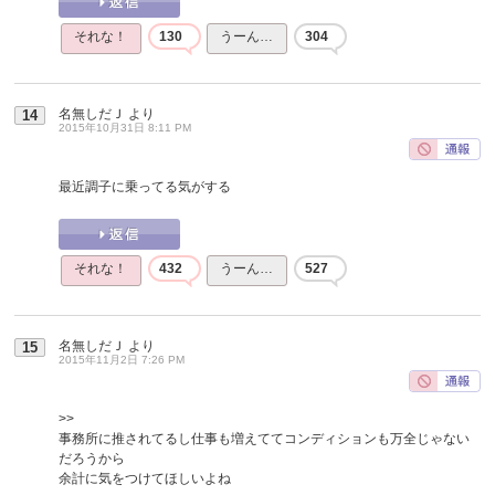
それな！
130
うーん…
304
名無しだＪ
より
14
2015年10月31日 8:11 PM
最近調子に乗ってる気がする
それな！
432
うーん…
527
名無しだＪ
より
15
2015年11月2日 7:26 PM
>>
事務所に推されてるし仕事も増えててコンディションも万全じゃない
だろうから
余計に気をつけてほしいよね