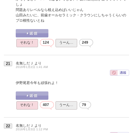
しょ
問題ありレベルなら植え込めばいいじゃん
山田みたいに、前歯オールセラミック・クラウンにしちゃうくらいの
プロ根性ないとね
それな！
124
うーん…
249
名無しだＪ
より
21
2016年1月2日 1:41 AM
伊野尾君今年も頑張れよ！
それな！
407
うーん…
79
名無しだＪ
より
22
2016年1月3日 1:12 PM