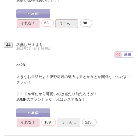
お前が気持ち悪いわ！！！
それな！
63
うーん…
98
名無しだＪ
より
44
2016年2月4日 8:46 PM
>>28
大きなお世話だよ！伊野尾君の魅力は男とか女とか関係ないんだよ！
クソが！
アイドル何だから可愛いのは当たり前だろうが！
JUMPのファンじゃなければレスするな！
それな！
108
うーん…
125