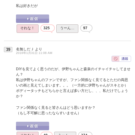
私は好きだが
それな！
325
うーん…
97
名無しだＪ
より
39
2016年1月31日 11:08 AM
DIYを見てよく思うのだが、伊野ちゃんと森泉のイチャイチャしてませ
ん？
私は伊野ちゃんのファンですが、ファン関係なく見てるとただの両思
いの画と見えてしまいます。。。（一方的に伊野ちゃんがスキとか）
ボディータッチもどちらかと言えば多い方だし、、、私だけでしょう
か？
ファン関係なく見ると皆さんはどう思いますか？
（もし不可解に思ったならすいません）