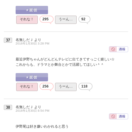
それな！
295
うーん…
92
名無しだＪ
より
37
2016年1月30日 3:28 PM
最近伊野ちゃんがどんどんテレビに出てきてすっごく嬉しい☆
これからも、ドラマとか舞台とかで活躍してほしい＾＾
それな！
256
うーん…
118
名無しだＪ
より
38
2016年1月30日 8:54 PM
伊野尾は好き嫌いわかれると思う