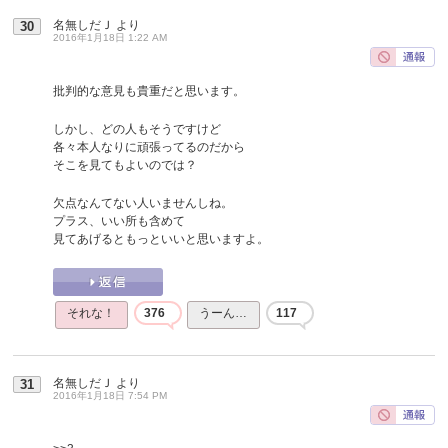
名無しだＪ
より
30
2016年1月18日 1:22 AM
批判的な意見も貴重だと思います。
しかし、どの人もそうですけど
各々本人なりに頑張ってるのだから
そこを見てもよいのでは？
欠点なんてない人いませんしね。
プラス、いい所も含めて
見てあげるともっといいと思いますよ。
それな！
376
うーん…
117
名無しだＪ
より
31
2016年1月18日 7:54 PM