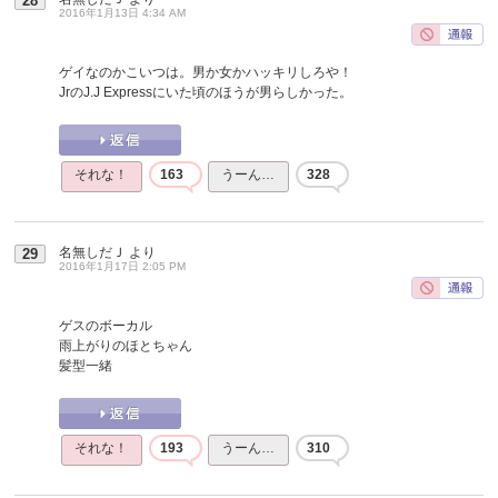
28
2016年1月13日 4:34 AM
ゲイなのかこいつは。男か女かハッキリしろや！
JrのJ.J Expressにいた頃のほうが男らしかった。
それな！
163
うーん…
328
名無しだＪ
より
29
2016年1月17日 2:05 PM
ゲスのボーカル
雨上がりのほとちゃん
髪型一緒
それな！
193
うーん…
310