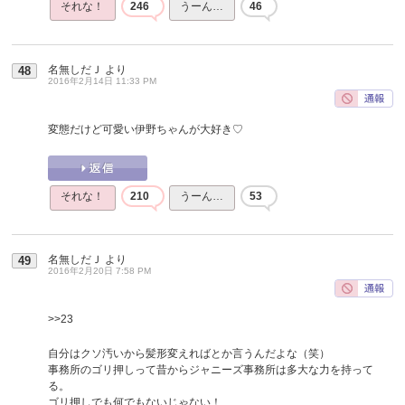
それな！
246
うーん…
46
名無しだＪ
より
48
2016年2月14日 11:33 PM
変態だけど可愛い伊野ちゃんが大好き♡
それな！
210
うーん…
53
名無しだＪ
より
49
2016年2月20日 7:58 PM
>>23
自分はクソ汚いから髪形変えればとか言うんだよな（笑）
事務所のゴリ押しって昔からジャニーズ事務所は多大な力を持って
る。
ゴリ押しでも何でもないじゃない！