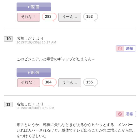
それな！
283
うーん…
152
名無しだＪ
より
10
2015年10月30日 10:17 AM
このビジュアルと毒舌のギャップがたまらん～
それな！
304
うーん…
155
名無しだＪ
より
11
2015年10月30日 3:59 PM
毒舌というか、純粋に失礼なときがあるからヒヤッとする メンバー
いればカバーされるけど、単体でテレビ出ることが急に増えたから気
をつけてほしいな