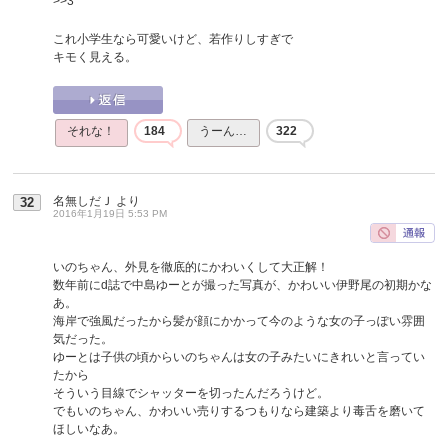
>>3
これ小学生なら可愛いけど、若作りしすぎで
キモく見える。
それな！
184
うーん…
322
名無しだＪ
より
32
2016年1月19日 5:53 PM
いのちゃん、外見を徹底的にかわいくして大正解！
数年前にd誌で中島ゆーとが撮った写真が、かわいい伊野尾の初期かな
あ。
海岸で強風だったから髪が顔にかかって今のような女の子っぽい雰囲
気だった。
ゆーとは子供の頃からいのちゃんは女の子みたいにきれいと言ってい
たから
そういう目線でシャッターを切ったんだろうけど。
でもいのちゃん、かわいい売りするつもりなら建築より毒舌を磨いて
ほしいなあ。