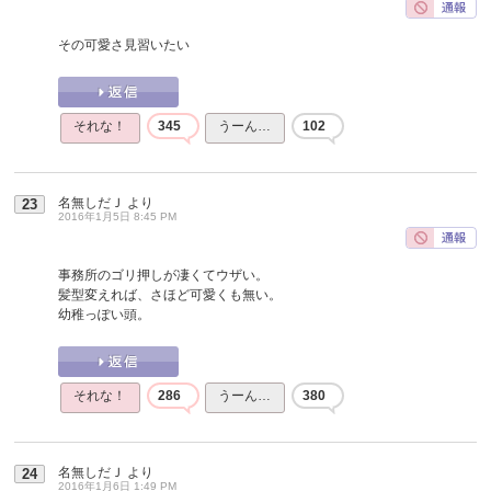
その可愛さ見習いたい
それな！
345
うーん…
102
名無しだＪ
より
23
2016年1月5日 8:45 PM
事務所のゴリ押しが凄くてウザい。
髪型変えれば、さほど可愛くも無い。
幼稚っぽい頭。
それな！
286
うーん…
380
名無しだＪ
より
24
2016年1月6日 1:49 PM