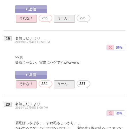
それな！
255
うーん…
296
名無しだＪ
より
19
2015年12月4日 12:50 PM
>>18
疑惑じゃない、実際にハゲですwwwwww
それな！
284
うーん…
337
名無しだＪ
より
20
2015年12月9日 3:08 PM
眉毛ぼっさぼさ、、すね毛もしっかり、、
からするとゲーハーではないでしょ、、髪の生え際が後ろってヤツで