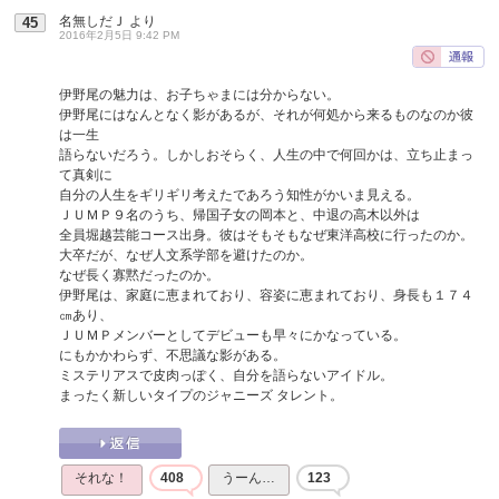
名無しだＪ
より
45
2016年2月5日 9:42 PM
伊野尾の魅力は、お子ちゃまには分からない。
伊野尾にはなんとなく影があるが、それが何処から来るものなのか彼
は一生
語らないだろう。しかしおそらく、人生の中で何回かは、立ち止まっ
て真剣に
自分の人生をギリギリ考えたであろう知性がかいま見える。
ＪＵＭＰ９名のうち、帰国子女の岡本と、中退の高木以外は
全員堀越芸能コース出身。彼はそもそもなぜ東洋高校に行ったのか。
大卒だが、なぜ人文系学部を避けたのか。
なぜ長く寡黙だったのか。
伊野尾は、家庭に恵まれており、容姿に恵まれており、身長も１７４
㎝あり、
ＪＵＭＰメンバーとしてデビューも早々にかなっている。
にもかかわらず、不思議な影がある。
ミステリアスで皮肉っぽく、自分を語らないアイドル。
まったく新しいタイプのジャニーズ タレント。
それな！
408
うーん…
123