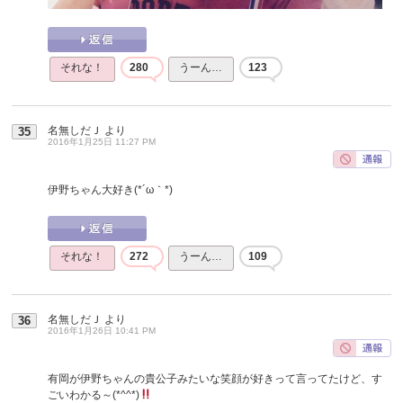
それな！
280
うーん…
123
名無しだＪ
より
35
2016年1月25日 11:27 PM
伊野ちゃん大好き(*´ω｀*)
それな！
272
うーん…
109
名無しだＪ
より
36
2016年1月26日 10:41 PM
有岡が伊野ちゃんの貴公子みたいな笑顔が好きって言ってたけど、す
ごいわかる～(*^^*)