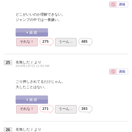
どこがいいのか理解できない。
ジャンプの中では一番嫌い。
それな！
275
うーん…
485
名無しだＪ
より
25
2016年1月7日 11:50 AM
ごり押しされてるだけじゃん。
大したことはない。
それな！
271
うーん…
393
名無しだＪ
より
26