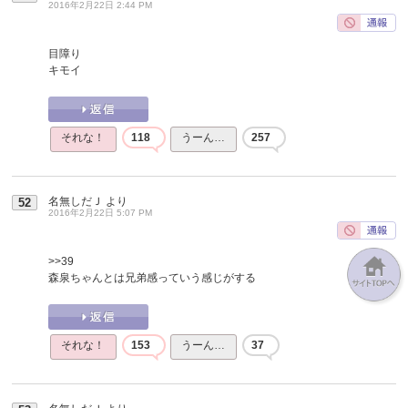
2016年2月22日 2:44 PM
目障り
キモイ
それな！
118
うーん…
257
名無しだＪ
より
52
2016年2月22日 5:07 PM
>>39
森泉ちゃんとは兄弟感っていう感じがする
それな！
153
うーん…
37