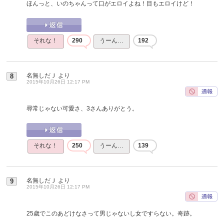
ほんっと、いのちゃんって口がエロイよね！目もエロイけど！
それな！
290
うーん…
192
名無しだＪ
より
8
2015年10月26日 12:17 PM
尋常じゃない可愛さ、3さんありがとう。
それな！
250
うーん…
139
名無しだＪ
より
9
2015年10月26日 12:17 PM
25歳でこのあどけなさって男じゃないし女ですらない。奇跡。