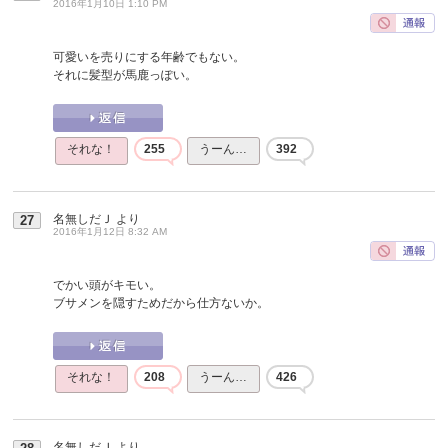
2016年1月10日 1:10 PM
可愛いを売りにする年齢でもない。
それに髪型が馬鹿っぽい。
それな！
255
うーん…
392
名無しだＪ
より
27
2016年1月12日 8:32 AM
でかい頭がキモい。
ブサメンを隠すためだから仕方ないか。
それな！
208
うーん…
426
名無しだＪ
より