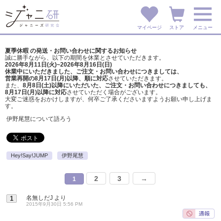
マイページ
ストア
メニュー
夏季休暇 の発送・お問い合わせに関するお知らせ
誠に勝手ながら、以下の期間を休業とさせていただきます。
2026年8月11日(火)~2026年8月16日(日)
休業中にいただきました、ご注文・お問い合わせにつきましては、
営業再開の8月17日(月)以降、順に対応
させていただきます。
また、
8月8日(土)以降にいただいた、ご注文・
お問い合わせにつきましても、
8月17日(月)以降に対応
させていただく場合がございます。
大変ご迷惑をおかけしますが、
何卒ご了承くださいますようお願い申し上げま
す。
伊野尾慧について語ろう
Hey!Say!JUMP
伊野尾慧
2
3
→
1
名無しだJ
より
1
2015年9月30日 5:56 PM