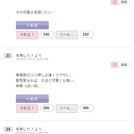
その可愛さ見習いたい
それな！
345
うーん…
102
名無しだＪ
より
23
2016年1月5日 8:45 PM
事務所のゴリ押しが凄くてウザい。
髪型変えれば、さほど可愛くも無い。
幼稚っぽい頭。
それな！
286
うーん…
380
名無しだＪ
より
24
2016年1月6日 1:49 PM