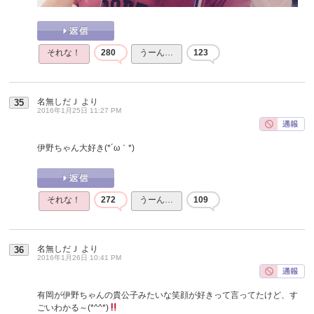
それな！
280
うーん…
123
名無しだＪ
より
35
2016年1月25日 11:27 PM
伊野ちゃん大好き(*´ω｀*)
それな！
272
うーん…
109
名無しだＪ
より
36
2016年1月26日 10:41 PM
有岡が伊野ちゃんの貴公子みたいな笑顔が好きって言ってたけど、す
ごいわかる～(*^^*)