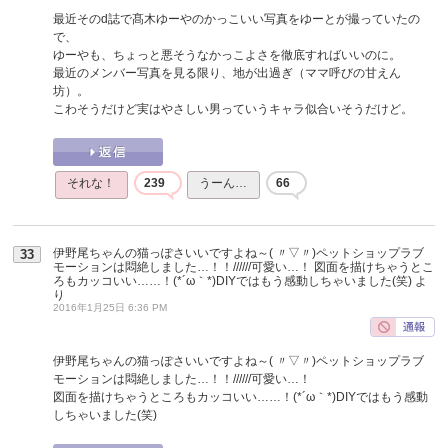
最近そのd誌で髙木ゆーやのかっこいい写真をゆーとが撮っていたの
で、
ゆーやも、ちょっと悪そうなかっこよさを徹底すればいいのに。
最近のメンバー写真を見る限り、地が出過ぎ（ママ呼びの甘えん
坊）。
こわそうだけど実はやさしい男っていうキャラ似合いそうだけど。
それな！
239
うーん…
66
伊野尾ちゃんの猫っぽさいいですよね～( 〃▽〃)ペットショップラブ
33
モーションは悶絶しました…！！//////可愛い…！ 図面を描けちゃうとこ
ろもカッコいい……！(*´ω｀*)DIYではもう感動しちゃいました(笑)
よ
り
2016年1月25日 6:36 PM
伊野尾ちゃんの猫っぽさいいですよね～( 〃▽〃)ペットショップラブ
モーションは悶絶しました…！！//////可愛い…！
図面を描けちゃうところもカッコいい……！(*´ω｀*)DIYではもう感動
しちゃいました(笑)