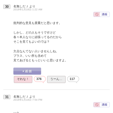
名無しだＪ
より
30
2016年1月18日 1:22 AM
批判的な意見も貴重だと思います。
しかし、どの人もそうですけど
各々本人なりに頑張ってるのだから
そこを見てもよいのでは？
欠点なんてない人いませんしね。
プラス、いい所も含めて
見てあげるともっといいと思いますよ。
それな！
376
うーん…
117
名無しだＪ
より
31
2016年1月18日 7:54 PM