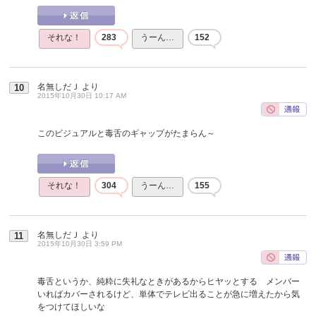
それな！
283
うーん…
152
名無しだＪ
より
10
2015年10月30日 10:17 AM
このビジュアルと毒舌のギャップがたまらん～
それな！
304
うーん…
155
名無しだＪ
より
11
2015年10月30日 3:59 PM
毒舌というか、純粋に失礼なときがあるからヒヤッとする メンバー
いればカバーされるけど、単体でテレビ出ることが急に増えたから気
をつけてほしいな