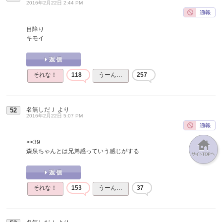
2016年2月22日 2:44 PM
目障り
キモイ
それな！
118
うーん…
257
名無しだＪ
より
52
2016年2月22日 5:07 PM
>>39
森泉ちゃんとは兄弟感っていう感じがする
それな！
153
うーん…
37