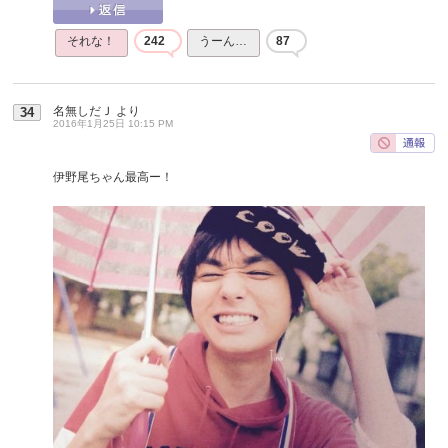
それな！
242
うーん…
87
名無しだＪ
より
34
2016年1月25日 10:15 PM
伊野尾ちゃん最高ー！