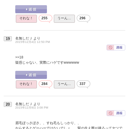
それな！
255
うーん…
296
名無しだＪ
より
19
2015年12月4日 12:50 PM
>>18
疑惑じゃない、実際にハゲですwwwwww
それな！
284
うーん…
337
名無しだＪ
より
20
2015年12月9日 3:08 PM
眉毛ぼっさぼさ、、すね毛もしっかり、、
からするとゲーハーではないでしょ、、髪の生え際が後ろってヤツで