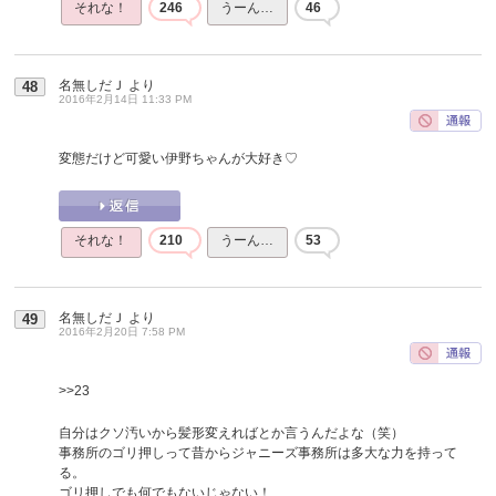
それな！
246
うーん…
46
名無しだＪ
より
48
2016年2月14日 11:33 PM
変態だけど可愛い伊野ちゃんが大好き♡
それな！
210
うーん…
53
名無しだＪ
より
49
2016年2月20日 7:58 PM
>>23
自分はクソ汚いから髪形変えればとか言うんだよな（笑）
事務所のゴリ押しって昔からジャニーズ事務所は多大な力を持って
る。
ゴリ押しでも何でもないじゃない！