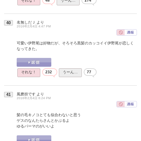
それな！
48
うーん…
274
名無しだＪ
より
40
2016年2月4日 4:47 PM
可愛い伊野尾は好物だが、そろそろ黒髪のカッコイイ伊野尾が恋しく
なってきた。
それな！
232
うーん…
77
風磨担です
より
41
2016年2月4日 6:24 PM
髪の毛キノコとても似合わないと思う
ゲスのなんたらさんとかぶるよ
ゆるパーマのがいいよ