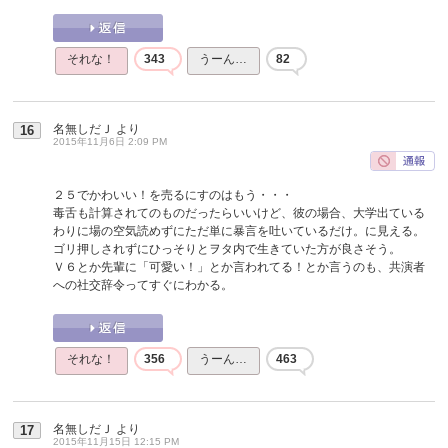
それな！
343
うーん…
82
名無しだＪ
より
16
2015年11月6日 2:09 PM
２５でかわいい！を売るにすのはもう・・・
毒舌も計算されてのものだったらいいけど、彼の場合、大学出ている
わりに場の空気読めずにただ単に暴言を吐いているだけ。に見える。
ゴリ押しされずにひっそりとヲタ内で生きていた方が良さそう。
Ｖ６とか先輩に「可愛い！」とか言われてる！とか言うのも、共演者
への社交辞令ってすぐにわかる。
それな！
356
うーん…
463
名無しだＪ
より
17
2015年11月15日 12:15 PM