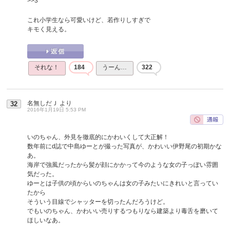
>>3
これ小学生なら可愛いけど、若作りしすぎで
キモく見える。
それな！
184
うーん…
322
名無しだＪ
より
32
2016年1月19日 5:53 PM
いのちゃん、外見を徹底的にかわいくして大正解！
数年前にd誌で中島ゆーとが撮った写真が、かわいい伊野尾の初期かな
あ。
海岸で強風だったから髪が顔にかかって今のような女の子っぽい雰囲
気だった。
ゆーとは子供の頃からいのちゃんは女の子みたいにきれいと言ってい
たから
そういう目線でシャッターを切ったんだろうけど。
でもいのちゃん、かわいい売りするつもりなら建築より毒舌を磨いて
ほしいなあ。