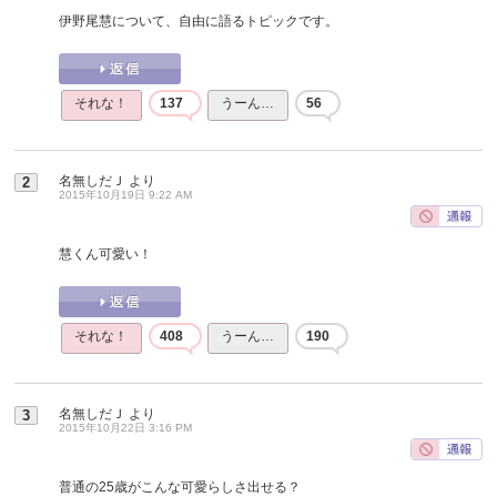
伊野尾慧について、自由に語るトピックです。
それな！
137
うーん…
56
名無しだＪ
より
2
2015年10月19日 9:22 AM
慧くん可愛い！
それな！
408
うーん…
190
名無しだＪ
より
3
2015年10月22日 3:16 PM
普通の25歳がこんな可愛らしさ出せる？