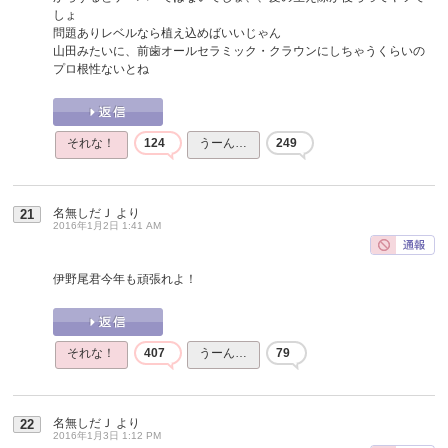
しょ
問題ありレベルなら植え込めばいいじゃん
山田みたいに、前歯オールセラミック・クラウンにしちゃうくらいの
プロ根性ないとね
それな！
124
うーん…
249
名無しだＪ
より
21
2016年1月2日 1:41 AM
伊野尾君今年も頑張れよ！
それな！
407
うーん…
79
名無しだＪ
より
22
2016年1月3日 1:12 PM