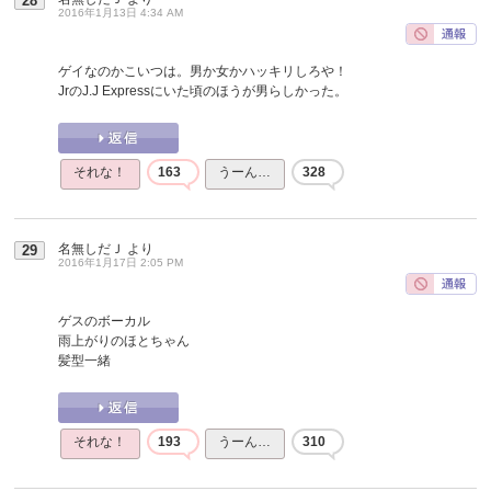
28
2016年1月13日 4:34 AM
ゲイなのかこいつは。男か女かハッキリしろや！
JrのJ.J Expressにいた頃のほうが男らしかった。
それな！
163
うーん…
328
名無しだＪ
より
29
2016年1月17日 2:05 PM
ゲスのボーカル
雨上がりのほとちゃん
髪型一緒
それな！
193
うーん…
310