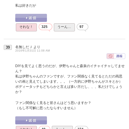
私は好きだが
それな！
325
うーん…
97
名無しだＪ
より
39
2016年1月31日 11:08 AM
DIYを見てよく思うのだが、伊野ちゃんと森泉のイチャイチャしてませ
ん？
私は伊野ちゃんのファンですが、ファン関係なく見てるとただの両思
いの画と見えてしまいます。。。（一方的に伊野ちゃんがスキとか）
ボディータッチもどちらかと言えば多い方だし、、、私だけでしょう
か？
ファン関係なく見ると皆さんはどう思いますか？
（もし不可解に思ったならすいません）