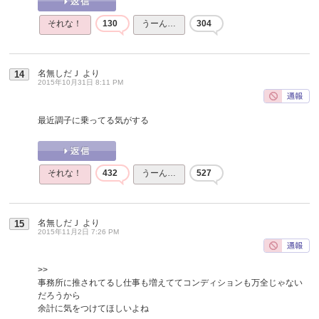
それな！
130
うーん…
304
名無しだＪ
より
14
2015年10月31日 8:11 PM
最近調子に乗ってる気がする
それな！
432
うーん…
527
名無しだＪ
より
15
2015年11月2日 7:26 PM
>>
事務所に推されてるし仕事も増えててコンディションも万全じゃない
だろうから
余計に気をつけてほしいよね