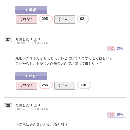
それな！
295
うーん…
92
名無しだＪ
より
37
2016年1月30日 3:28 PM
最近伊野ちゃんがどんどんテレビに出てきてすっごく嬉しい☆
これからも、ドラマとか舞台とかで活躍してほしい＾＾
それな！
256
うーん…
118
名無しだＪ
より
38
2016年1月30日 8:54 PM
伊野尾は好き嫌いわかれると思う