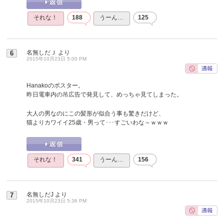
それな！
188
うーん…
125
名無しだＪ
より
6
2015年10月23日 5:00 PM
Hanakoのポスター。
昨日電車内の吊広告で発見して、めっちゃ見てしまった。
大人の男なのにこの髪形が似合う事も驚きだけど、
猫よりカワイイ25歳・男って･･･すごいわな～ｗｗｗ
それな！
341
うーん…
156
名無しだJ
より
7
2015年10月23日 5:36 PM