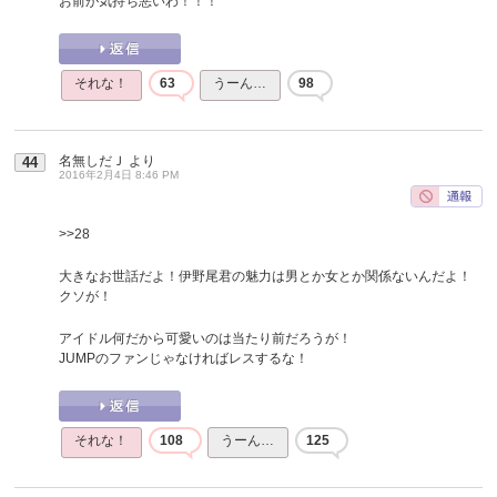
お前が気持ち悪いわ！！！
それな！
63
うーん…
98
名無しだＪ
より
44
2016年2月4日 8:46 PM
>>28
大きなお世話だよ！伊野尾君の魅力は男とか女とか関係ないんだよ！
クソが！
アイドル何だから可愛いのは当たり前だろうが！
JUMPのファンじゃなければレスするな！
それな！
108
うーん…
125