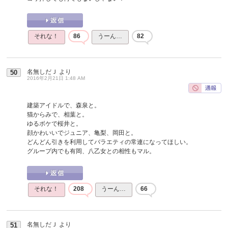
それな！
86
うーん…
82
名無しだＪ
より
50
2016年2月21日 1:48 AM
建築アイドルで、森泉と。
猫からみで、相葉と。
ゆるボケで桜井と。
顔かわいいでジュニア、亀梨、岡田と。
どんどん引きを利用してバラエティの常連になってほしい。
グループ内でも有岡、八乙女との相性もマル。
それな！
208
うーん…
66
名無しだＪ
より
51