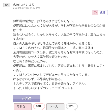
名無しだＪ
より
45
2016年2月5日 9:42 PM
伊野尾の魅力は、お子ちゃまには分からない。
伊野尾にはなんとなく影があるが、それが何処から来るものなのか彼
は一生
語らないだろう。しかしおそらく、人生の中で何回かは、立ち止まっ
て真剣に
自分の人生をギリギリ考えたであろう知性がかいま見える。
ＪＵＭＰ９名のうち、帰国子女の岡本と、中退の高木以外は
全員堀越芸能コース出身。彼はそもそもなぜ東洋高校に行ったのか。
大卒だが、なぜ人文系学部を避けたのか。
なぜ長く寡黙だったのか。
伊野尾は、家庭に恵まれており、容姿に恵まれており、身長も１７４
㎝あり、
ＪＵＭＰメンバーとしてデビューも早々にかなっている。
にもかかわらず、不思議な影がある。
ミステリアスで皮肉っぽく、自分を語らないアイドル。
まったく新しいタイプのジャニーズ タレント。
それな！
408
うーん…
123