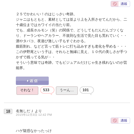
２５でかわいい！のはじっさい奇跡。
ジャニはもともと、素材としては並より上を入所させてんだから、二
十歳位まではカワイイの当たり前。
でも、成長ホルモン（笑）の関係で、どうしてもだんだんゴツくな
り、ドーランやヘアカラー、不規則な生活で見た目も荒れていく・・
酒やタバコ、夜遊び激しい子もすぐわかる。
腹筋割れ、などど言って筋トレに打ち込みすぎも老化を早める・・・
この伊野尾という子は、それらと無縁に見え、１０代の美しさが手つ
かずで残ってる気が・・
そういう意味では奇跡。でもビジュアルだけじゃ生き残れないのが芸
能界。
それな！
533
うーん…
101
名無しだＪ
より
18
2015年12月3日 12:42 PM
ハゲ疑惑なかったっけ