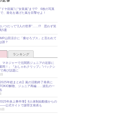
“ドヤ顔嵐”に“女装嵐”まで!? 6枚の写真
で、進化を遂げた嵐を目撃せよ！
idsはいつだって“2人の世界”……!? 思わず笑
真5選
y!JUMP山田涼介に「痩せろブス」と言われて
は誰？
ランキング
、マネジャーで元関西ジュニアの近影に
菊岡！」『おしゃれクリップ』“バックシ
”で再び話題に
2日
O 2025年総まとめ】嵐の活動終了発表に
N、TOKIO解散、ジュニア再編……波乱の一
る
日
esz 2025年炎上事件簿】8人体制始動後からの
――公式サイトで謝罪文発表も
31日