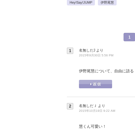
Hey!Say!JUMP
伊野尾慧
1
名無しだJ
より
1
2015年9月30日 5:56 PM
伊野尾慧について、自由に語る
名無しだＪ
より
2
2015年10月19日 9:22 AM
慧くん可愛い！