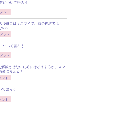
慧について語ろう
メント
Pの後継者はキスマイで、嵐の後継者は
Pなの？
メント
について語ろう
メント
Pを解散させないためにはどうするか、スマ
懸命に考える！
メント
いて語ろう
メント