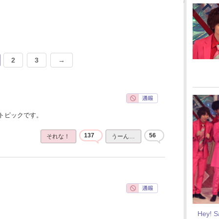
2
3
→
トピックです。
137
56
それな！
うーん…
Hey! 