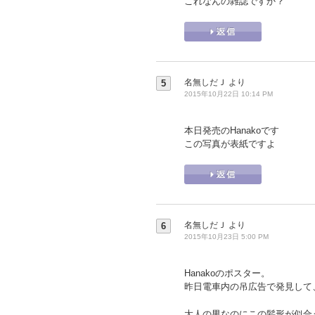
これなんの雑誌ですか？
名無しだＪ
より
5
2015年10月22日 10:14 PM
本日発売のHanakoです
この写真が表紙ですよ
名無しだＪ
より
6
2015年10月23日 5:00 PM
Hanakoのポスター。
昨日電車内の吊広告で発見して
大人の男なのにこの髪形が似合