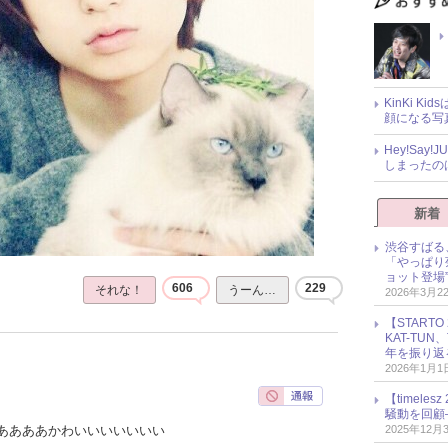
KinKi K
顔になる写
Hey!Sa
しまったの
新着
渋谷すばる
「やっぱり
ョット登場
606
229
それな！
うーん…
2026年3月2
【START
KAT-TU
年を振り返
2026年1月1
【timel
騒動を回顧
2025年12月
ああああかわいいいいいいい