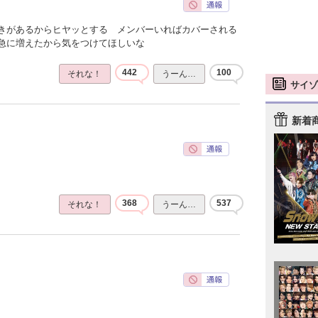
きがあるからヒヤッとする メンバーいればカバーされる
急に増えたから気をつけてほしいな
442
100
それな！
うーん…
サイゾ
新着
368
537
それな！
うーん…