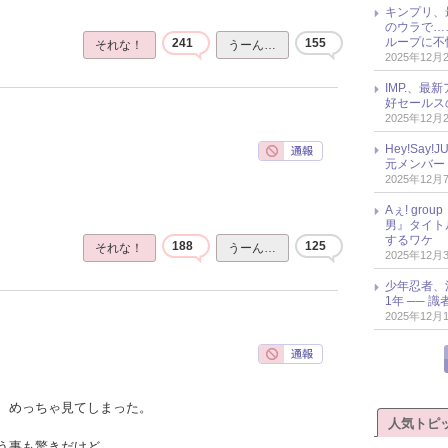
キンプリ、
のウラで…
ループに不
241
155
それな！
うーん…
2025年12月
IMP.、最
好セールス
2025年12月
Hey!Sa
元メンバー
2025年12月
Aぇ! gr
男』タイト
するワケ
188
125
それな！
うーん…
2025年12月
少年忍者、
1年 ── 
2025年12月
、めっちゃ見てしまった。
人気トピ
う事も驚きだけど、