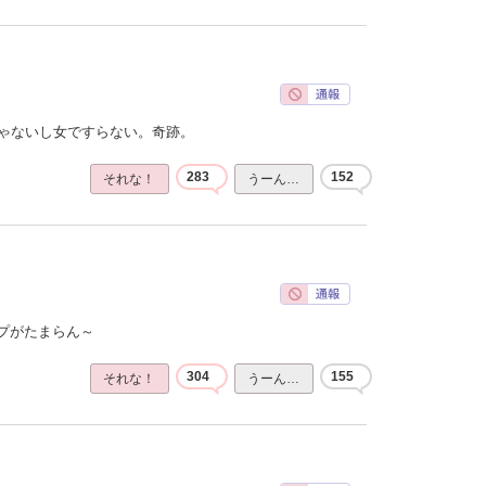
じゃないし女ですらない。奇跡。
283
152
それな！
うーん…
プがたまらん～
304
155
それな！
うーん…