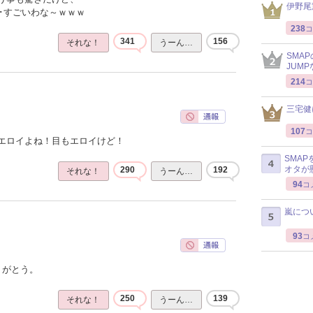
伊野尾
･･すごいわな～ｗｗｗ
238
コ
341
156
それな！
うーん…
SMA
JUM
214
コ
三宅健
107
コ
エロイよね！目もエロイけど！
SMA
オタが
290
192
それな！
うーん…
94
コ
嵐につ
93
コ
りがとう。
250
139
それな！
うーん…