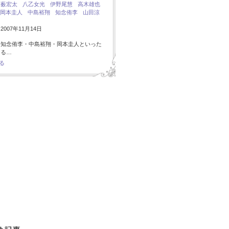
：
薮宏太
八乙女光
伊野尾慧
高木雄也
岡本圭人
中島裕翔
知念侑李
山田涼
007年11月14日
・知念侑李・中島裕翔・岡本圭人といった
ある…
る