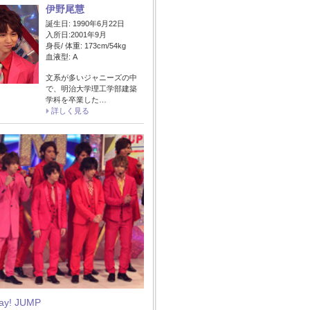
伊野尾慧
誕生日: 1990年6月22日
入所日:2001年9月
身長/ 体重: 173cm/54kg
血液型: A
文系が多いジャニーズの中
で、明治大学理工学部建築
学科を卒業した…
詳しく見る
Say! JUMP