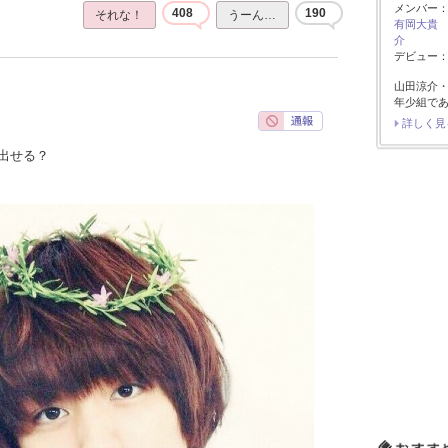
メンバー
408
190
それな！
うーん…
有岡大貴
介
デビュー：2
山田涼介
年少組で
詳しく見
出せる？