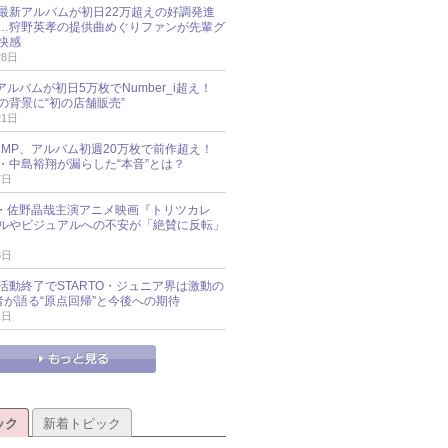
最新アルバムが初日22万超えの好調発進
…狩野英孝の提供曲めぐりファンが先輩グ
快感
28日
新アルバムが初日5万枚でNumber_i超え！
の背景に“初の店舗販売”
21日
y!JUMP、アルバム初週20万枚で前作超え！
・中島裕翔が漏らした“本音”とは？
7日
oup・佐野晶哉主演アニメ映画『トリツカレ
ルやビジュアルへの不安が「絶賛に反転」
3日
活動終了でSTARTO・ジュニア界は激動の
識者が語る“原点回帰”と今後への期待
1日
ック
新着トピック