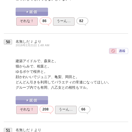
それな！
86
うーん…
82
名無しだＪ
より
50
2016年2月21日 1:48 AM
建築アイドルで、森泉と。
猫からみで、相葉と。
ゆるボケで桜井と。
顔かわいいでジュニア、亀梨、岡田と。
どんどん引きを利用してバラエティの常連になってほしい。
グループ内でも有岡、八乙女との相性もマル。
それな！
208
うーん…
66
名無しだＪ
より
51