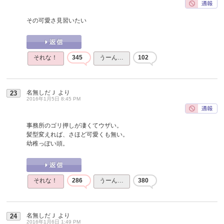
その可愛さ見習いたい
それな！
345
うーん…
102
名無しだＪ
より
23
2016年1月5日 8:45 PM
事務所のゴリ押しが凄くてウザい。
髪型変えれば、さほど可愛くも無い。
幼稚っぽい頭。
それな！
286
うーん…
380
名無しだＪ
より
24
2016年1月6日 1:49 PM