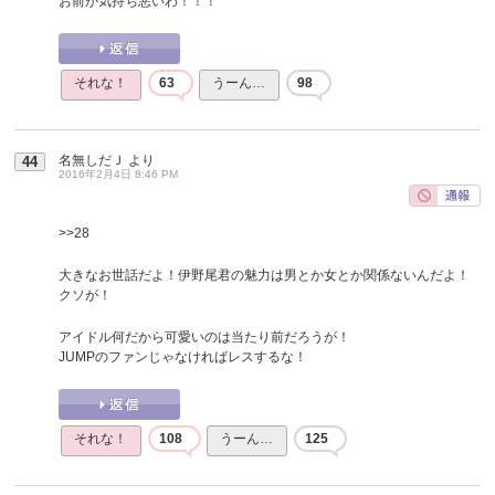
お前が気持ち悪いわ！！！
それな！
63
うーん…
98
名無しだＪ
より
44
2016年2月4日 8:46 PM
>>28
大きなお世話だよ！伊野尾君の魅力は男とか女とか関係ないんだよ！
クソが！
アイドル何だから可愛いのは当たり前だろうが！
JUMPのファンじゃなければレスするな！
それな！
108
うーん…
125