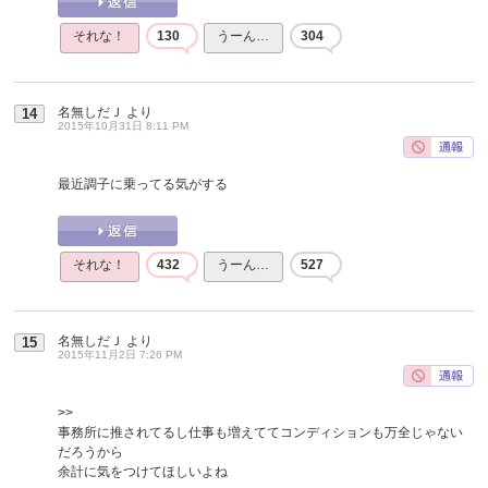
それな！
130
うーん…
304
名無しだＪ
より
14
2015年10月31日 8:11 PM
最近調子に乗ってる気がする
それな！
432
うーん…
527
名無しだＪ
より
15
2015年11月2日 7:26 PM
>>
事務所に推されてるし仕事も増えててコンディションも万全じゃない
だろうから
余計に気をつけてほしいよね