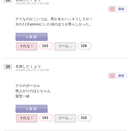
28
2016年1月13日 4:34 AM
ゲイなのかこいつは。男か女かハッキリしろや！
JrのJ.J Expressにいた頃のほうが男らしかった。
それな！
163
うーん…
328
名無しだＪ
より
29
2016年1月17日 2:05 PM
ゲスのボーカル
雨上がりのほとちゃん
髪型一緒
それな！
193
うーん…
310