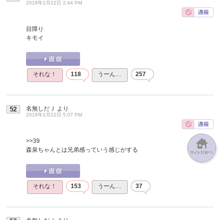
2016年2月22日 2:44 PM
目障り
キモイ
それな！
118
うーん…
257
名無しだＪ
より
52
2016年2月22日 5:07 PM
>>39
森泉ちゃんとは兄弟感っていう感じがする
それな！
153
うーん…
37