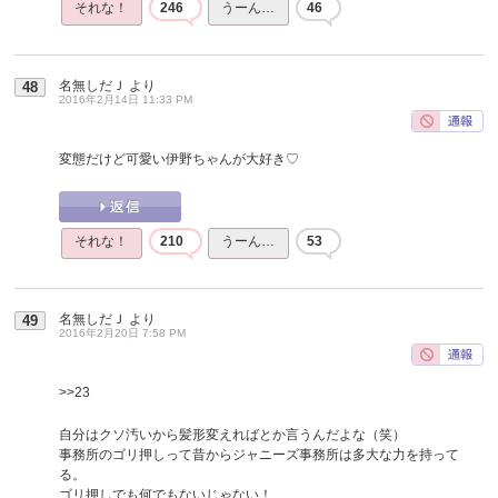
それな！
246
うーん…
46
名無しだＪ
より
48
2016年2月14日 11:33 PM
変態だけど可愛い伊野ちゃんが大好き♡
それな！
210
うーん…
53
名無しだＪ
より
49
2016年2月20日 7:58 PM
>>23
自分はクソ汚いから髪形変えればとか言うんだよな（笑）
事務所のゴリ押しって昔からジャニーズ事務所は多大な力を持って
る。
ゴリ押しでも何でもないじゃない！