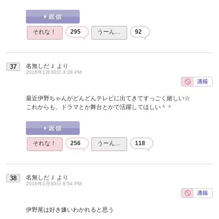
それな！
295
うーん…
92
名無しだＪ
より
37
2016年1月30日 3:28 PM
最近伊野ちゃんがどんどんテレビに出てきてすっごく嬉しい☆
これからも、ドラマとか舞台とかで活躍してほしい＾＾
それな！
256
うーん…
118
名無しだＪ
より
38
2016年1月30日 8:54 PM
伊野尾は好き嫌いわかれると思う