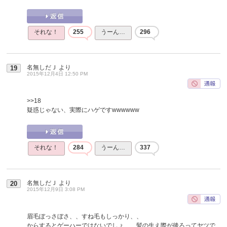
それな！
255
うーん…
296
名無しだＪ
より
19
2015年12月4日 12:50 PM
>>18
疑惑じゃない、実際にハゲですwwwwww
それな！
284
うーん…
337
名無しだＪ
より
20
2015年12月9日 3:08 PM
眉毛ぼっさぼさ、、すね毛もしっかり、、
からするとゲーハーではないでしょ、、髪の生え際が後ろってヤツで