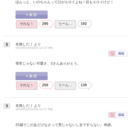
ほんっと、いのちゃんって口がエロイよね！目もエロイけど！
それな！
290
うーん…
192
名無しだＪ
より
8
2015年10月26日 12:17 PM
尋常じゃない可愛さ、3さんありがとう。
それな！
250
うーん…
139
名無しだＪ
より
9
2015年10月26日 12:17 PM
25歳でこのあどけなさって男じゃないし女ですらない。奇跡。