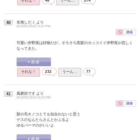
それな！
48
うーん…
274
名無しだＪ
より
40
2016年2月4日 4:47 PM
可愛い伊野尾は好物だが、そろそろ黒髪のカッコイイ伊野尾が恋しく
なってきた。
それな！
232
うーん…
77
風磨担です
より
41
2016年2月4日 6:24 PM
髪の毛キノコとても似合わないと思う
ゲスのなんたらさんとかぶるよ
ゆるパーマのがいいよ