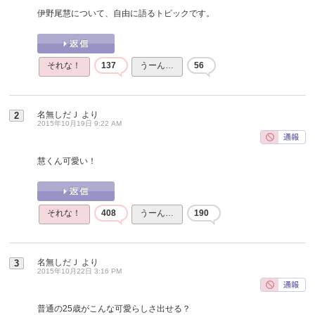
伊野尾慧について、自由に語るトピックです。
それな！
137
うーん…
56
名無しだＪ
より
2
2015年10月19日 9:22 AM
慧くん可愛い！
それな！
408
うーん…
190
名無しだＪ
より
3
2015年10月22日 3:16 PM
普通の25歳がこんな可愛らしさ出せる？