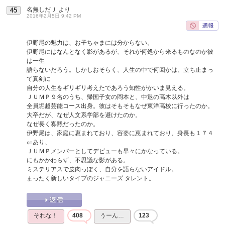
名無しだＪ
より
45
2016年2月5日 9:42 PM
伊野尾の魅力は、お子ちゃまには分からない。
伊野尾にはなんとなく影があるが、それが何処から来るものなのか彼
は一生
語らないだろう。しかしおそらく、人生の中で何回かは、立ち止まっ
て真剣に
自分の人生をギリギリ考えたであろう知性がかいま見える。
ＪＵＭＰ９名のうち、帰国子女の岡本と、中退の高木以外は
全員堀越芸能コース出身。彼はそもそもなぜ東洋高校に行ったのか。
大卒だが、なぜ人文系学部を避けたのか。
なぜ長く寡黙だったのか。
伊野尾は、家庭に恵まれており、容姿に恵まれており、身長も１７４
㎝あり、
ＪＵＭＰメンバーとしてデビューも早々にかなっている。
にもかかわらず、不思議な影がある。
ミステリアスで皮肉っぽく、自分を語らないアイドル。
まったく新しいタイプのジャニーズ タレント。
それな！
408
うーん…
123