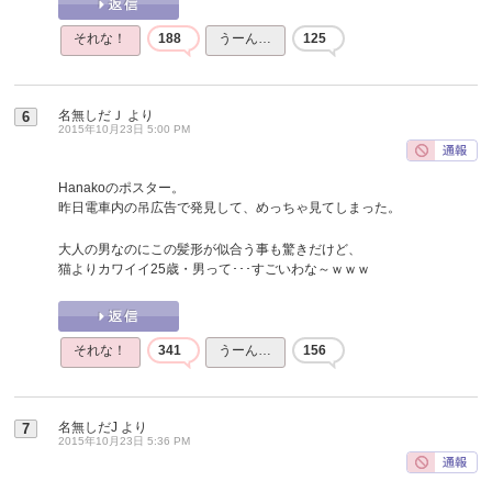
それな！
188
うーん…
125
名無しだＪ
より
6
2015年10月23日 5:00 PM
Hanakoのポスター。
昨日電車内の吊広告で発見して、めっちゃ見てしまった。
大人の男なのにこの髪形が似合う事も驚きだけど、
猫よりカワイイ25歳・男って･･･すごいわな～ｗｗｗ
それな！
341
うーん…
156
名無しだJ
より
7
2015年10月23日 5:36 PM