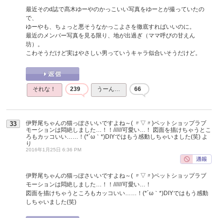
最近そのd誌で髙木ゆーやのかっこいい写真をゆーとが撮っていたの
で、
ゆーやも、ちょっと悪そうなかっこよさを徹底すればいいのに。
最近のメンバー写真を見る限り、地が出過ぎ（ママ呼びの甘えん
坊）。
こわそうだけど実はやさしい男っていうキャラ似合いそうだけど。
それな！
239
うーん…
66
伊野尾ちゃんの猫っぽさいいですよね～( 〃▽〃)ペットショップラブ
33
モーションは悶絶しました…！！//////可愛い…！ 図面を描けちゃうとこ
ろもカッコいい……！(*´ω｀*)DIYではもう感動しちゃいました(笑)
よ
り
2016年1月25日 6:36 PM
伊野尾ちゃんの猫っぽさいいですよね～( 〃▽〃)ペットショップラブ
モーションは悶絶しました…！！//////可愛い…！
図面を描けちゃうところもカッコいい……！(*´ω｀*)DIYではもう感動
しちゃいました(笑)