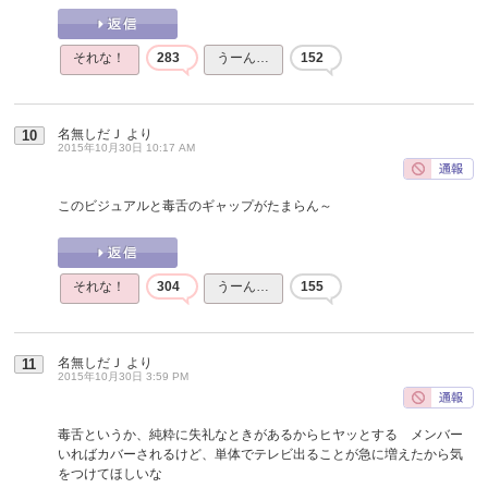
それな！
283
うーん…
152
名無しだＪ
より
10
2015年10月30日 10:17 AM
このビジュアルと毒舌のギャップがたまらん～
それな！
304
うーん…
155
名無しだＪ
より
11
2015年10月30日 3:59 PM
毒舌というか、純粋に失礼なときがあるからヒヤッとする メンバー
いればカバーされるけど、単体でテレビ出ることが急に増えたから気
をつけてほしいな