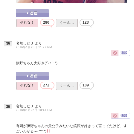
それな！
280
うーん…
123
名無しだＪ
より
35
2016年1月25日 11:27 PM
伊野ちゃん大好き(*´ω｀*)
それな！
272
うーん…
109
名無しだＪ
より
36
2016年1月26日 10:41 PM
有岡が伊野ちゃんの貴公子みたいな笑顔が好きって言ってたけど、す
ごいわかる～(*^^*)