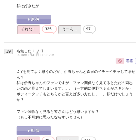
私は好きだが
それな！
325
うーん…
97
名無しだＪ
より
39
2016年1月31日 11:08 AM
DIYを見てよく思うのだが、伊野ちゃんと森泉のイチャイチャしてませ
ん？
私は伊野ちゃんのファンですが、ファン関係なく見てるとただの両思
いの画と見えてしまいます。。。（一方的に伊野ちゃんがスキとか）
ボディータッチもどちらかと言えば多い方だし、、、私だけでしょう
か？
ファン関係なく見ると皆さんはどう思いますか？
（もし不可解に思ったならすいません）