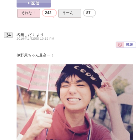
それな！
242
うーん…
87
名無しだＪ
より
34
2016年1月25日 10:15 PM
伊野尾ちゃん最高ー！