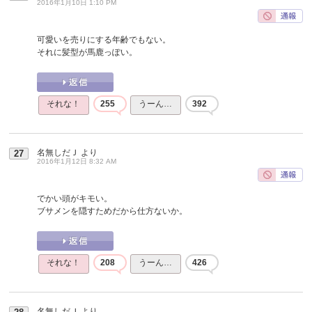
2016年1月10日 1:10 PM
可愛いを売りにする年齢でもない。
それに髪型が馬鹿っぽい。
それな！
255
うーん…
392
名無しだＪ
より
27
2016年1月12日 8:32 AM
でかい頭がキモい。
ブサメンを隠すためだから仕方ないか。
それな！
208
うーん…
426
名無しだＪ
より