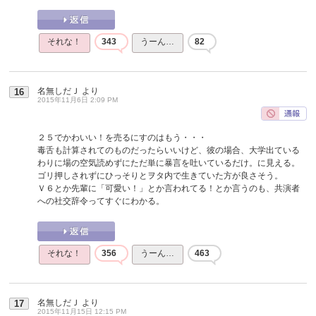
それな！
343
うーん…
82
名無しだＪ
より
16
2015年11月6日 2:09 PM
２５でかわいい！を売るにすのはもう・・・
毒舌も計算されてのものだったらいいけど、彼の場合、大学出ている
わりに場の空気読めずにただ単に暴言を吐いているだけ。に見える。
ゴリ押しされずにひっそりとヲタ内で生きていた方が良さそう。
Ｖ６とか先輩に「可愛い！」とか言われてる！とか言うのも、共演者
への社交辞令ってすぐにわかる。
それな！
356
うーん…
463
名無しだＪ
より
17
2015年11月15日 12:15 PM