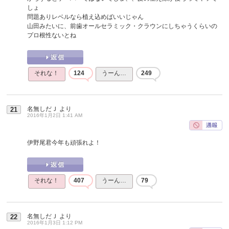
しょ
問題ありレベルなら植え込めばいいじゃん
山田みたいに、前歯オールセラミック・クラウンにしちゃうくらいの
プロ根性ないとね
それな！
124
うーん…
249
名無しだＪ
より
21
2016年1月2日 1:41 AM
伊野尾君今年も頑張れよ！
それな！
407
うーん…
79
名無しだＪ
より
22
2016年1月3日 1:12 PM