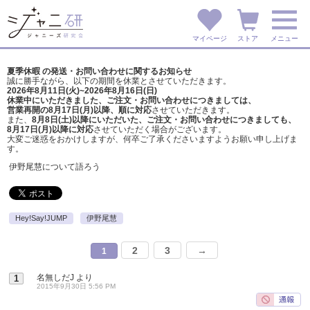
マイページ
ストア
メニュー
夏季休暇 の発送・お問い合わせに関するお知らせ
誠に勝手ながら、以下の期間を休業とさせていただきます。
2026年8月11日(火)~2026年8月16日(日)
休業中にいただきました、ご注文・お問い合わせにつきましては、
営業再開の8月17日(月)以降、順に対応
させていただきます。
また、
8月8日(土)以降にいただいた、ご注文・
お問い合わせにつきましても、
8月17日(月)以降に対応
させていただく場合がございます。
大変ご迷惑をおかけしますが、
何卒ご了承くださいますようお願い申し上げま
す。
伊野尾慧について語ろう
Hey!Say!JUMP
伊野尾慧
2
3
→
1
名無しだJ
より
1
2015年9月30日 5:56 PM