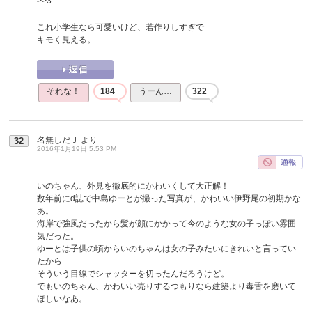
>>3
これ小学生なら可愛いけど、若作りしすぎで
キモく見える。
それな！
184
うーん…
322
名無しだＪ
より
32
2016年1月19日 5:53 PM
いのちゃん、外見を徹底的にかわいくして大正解！
数年前にd誌で中島ゆーとが撮った写真が、かわいい伊野尾の初期かな
あ。
海岸で強風だったから髪が顔にかかって今のような女の子っぽい雰囲
気だった。
ゆーとは子供の頃からいのちゃんは女の子みたいにきれいと言ってい
たから
そういう目線でシャッターを切ったんだろうけど。
でもいのちゃん、かわいい売りするつもりなら建築より毒舌を磨いて
ほしいなあ。