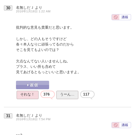
名無しだＪ
より
30
2016年1月18日 1:22 AM
批判的な意見も貴重だと思います。
しかし、どの人もそうですけど
各々本人なりに頑張ってるのだから
そこを見てもよいのでは？
欠点なんてない人いませんしね。
プラス、いい所も含めて
見てあげるともっといいと思いますよ。
それな！
376
うーん…
117
名無しだＪ
より
31
2016年1月18日 7:54 PM