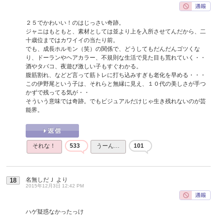
２５でかわいい！のはじっさい奇跡。
ジャニはもともと、素材としては並より上を入所させてんだから、二
十歳位まではカワイイの当たり前。
でも、成長ホルモン（笑）の関係で、どうしてもだんだんゴツくな
り、ドーランやヘアカラー、不規則な生活で見た目も荒れていく・・
酒やタバコ、夜遊び激しい子もすぐわかる。
腹筋割れ、などど言って筋トレに打ち込みすぎも老化を早める・・・
この伊野尾という子は、それらと無縁に見え、１０代の美しさが手つ
かずで残ってる気が・・
そういう意味では奇跡。でもビジュアルだけじゃ生き残れないのが芸
能界。
それな！
533
うーん…
101
名無しだＪ
より
18
2015年12月3日 12:42 PM
ハゲ疑惑なかったっけ