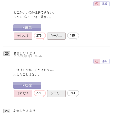
どこがいいのか理解できない。
ジャンプの中では一番嫌い。
それな！
275
うーん…
485
名無しだＪ
より
25
2016年1月7日 11:50 AM
ごり押しされてるだけじゃん。
大したことはない。
それな！
271
うーん…
393
名無しだＪ
より
26