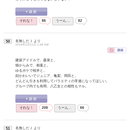
それな！
86
うーん…
82
名無しだＪ
より
50
2016年2月21日 1:48 AM
建築アイドルで、森泉と。
猫からみで、相葉と。
ゆるボケで桜井と。
顔かわいいでジュニア、亀梨、岡田と。
どんどん引きを利用してバラエティの常連になってほしい。
グループ内でも有岡、八乙女との相性もマル。
それな！
208
うーん…
66
名無しだＪ
より
51