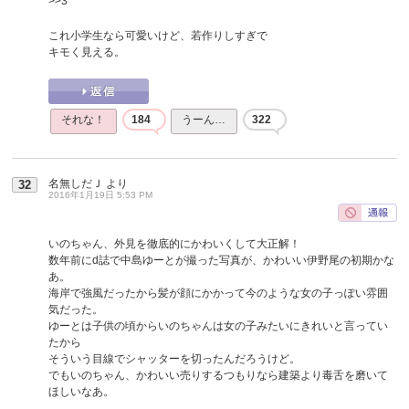
>>3
これ小学生なら可愛いけど、若作りしすぎで
キモく見える。
それな！
184
うーん…
322
名無しだＪ
より
32
2016年1月19日 5:53 PM
いのちゃん、外見を徹底的にかわいくして大正解！
数年前にd誌で中島ゆーとが撮った写真が、かわいい伊野尾の初期かな
あ。
海岸で強風だったから髪が顔にかかって今のような女の子っぽい雰囲
気だった。
ゆーとは子供の頃からいのちゃんは女の子みたいにきれいと言ってい
たから
そういう目線でシャッターを切ったんだろうけど。
でもいのちゃん、かわいい売りするつもりなら建築より毒舌を磨いて
ほしいなあ。