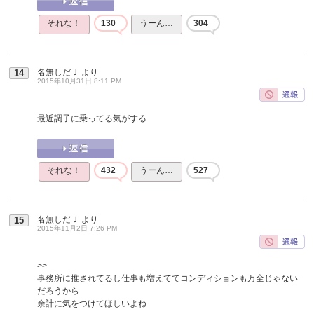
それな！
130
うーん…
304
名無しだＪ
より
14
2015年10月31日 8:11 PM
最近調子に乗ってる気がする
それな！
432
うーん…
527
名無しだＪ
より
15
2015年11月2日 7:26 PM
>>
事務所に推されてるし仕事も増えててコンディションも万全じゃない
だろうから
余計に気をつけてほしいよね