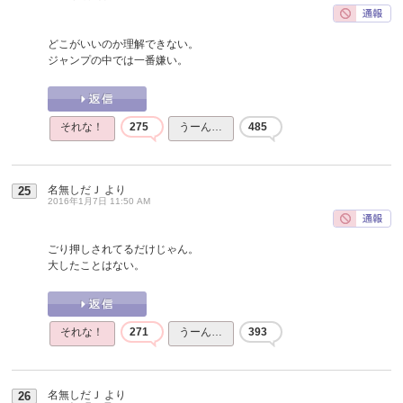
どこがいいのか理解できない。
ジャンプの中では一番嫌い。
それな！
275
うーん…
485
名無しだＪ
より
25
2016年1月7日 11:50 AM
ごり押しされてるだけじゃん。
大したことはない。
それな！
271
うーん…
393
名無しだＪ
より
26