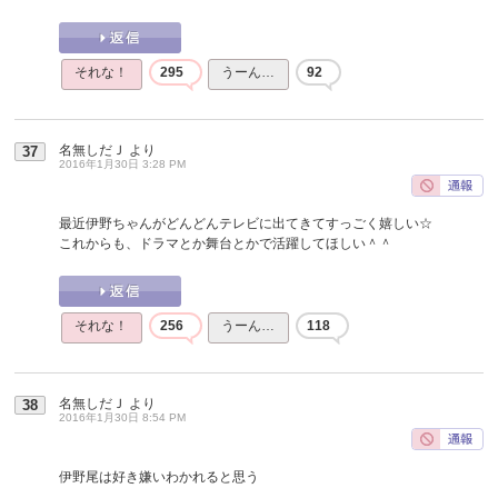
それな！
295
うーん…
92
名無しだＪ
より
37
2016年1月30日 3:28 PM
最近伊野ちゃんがどんどんテレビに出てきてすっごく嬉しい☆
これからも、ドラマとか舞台とかで活躍してほしい＾＾
それな！
256
うーん…
118
名無しだＪ
より
38
2016年1月30日 8:54 PM
伊野尾は好き嫌いわかれると思う