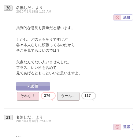
名無しだＪ
より
30
2016年1月18日 1:22 AM
批判的な意見も貴重だと思います。
しかし、どの人もそうですけど
各々本人なりに頑張ってるのだから
そこを見てもよいのでは？
欠点なんてない人いませんしね。
プラス、いい所も含めて
見てあげるともっといいと思いますよ。
それな！
376
うーん…
117
名無しだＪ
より
31
2016年1月18日 7:54 PM