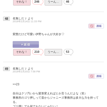
それな！
246
うーん…
46
名無しだＪ
より
48
2016年2月14日 11:33 PM
変態だけど可愛い伊野ちゃんが大好き♡
それな！
210
うーん…
53
名無しだＪ
より
49
2016年2月20日 7:58 PM
>>23
自分はクソ汚いから髪形変えればとか言うんだよな（笑）
事務所のゴリ押しって昔からジャニーズ事務所は多大な力を持って
る。
ゴリ押しでも何でもないじゃない！