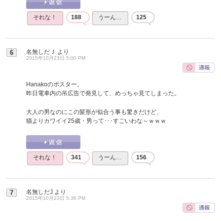
それな！
188
うーん…
125
名無しだＪ
より
6
2015年10月23日 5:00 PM
Hanakoのポスター。
昨日電車内の吊広告で発見して、めっちゃ見てしまった。
大人の男なのにこの髪形が似合う事も驚きだけど、
猫よりカワイイ25歳・男って･･･すごいわな～ｗｗｗ
それな！
341
うーん…
156
名無しだJ
より
7
2015年10月23日 5:36 PM