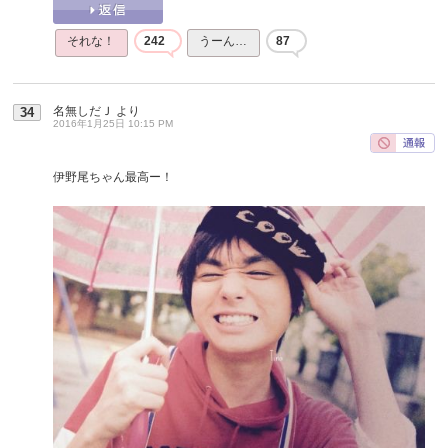
それな！
242
うーん…
87
名無しだＪ
より
34
2016年1月25日 10:15 PM
伊野尾ちゃん最高ー！