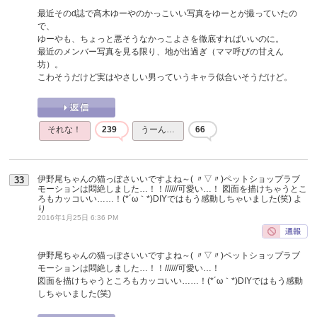
最近そのd誌で髙木ゆーやのかっこいい写真をゆーとが撮っていたの
で、
ゆーやも、ちょっと悪そうなかっこよさを徹底すればいいのに。
最近のメンバー写真を見る限り、地が出過ぎ（ママ呼びの甘えん
坊）。
こわそうだけど実はやさしい男っていうキャラ似合いそうだけど。
それな！
239
うーん…
66
伊野尾ちゃんの猫っぽさいいですよね～( 〃▽〃)ペットショップラブ
33
モーションは悶絶しました…！！//////可愛い…！ 図面を描けちゃうとこ
ろもカッコいい……！(*´ω｀*)DIYではもう感動しちゃいました(笑)
よ
り
2016年1月25日 6:36 PM
伊野尾ちゃんの猫っぽさいいですよね～( 〃▽〃)ペットショップラブ
モーションは悶絶しました…！！//////可愛い…！
図面を描けちゃうところもカッコいい……！(*´ω｀*)DIYではもう感動
しちゃいました(笑)