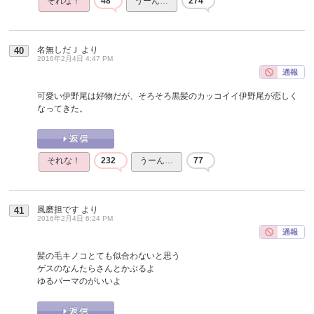
それな！
48
うーん…
274
名無しだＪ
より
40
2016年2月4日 4:47 PM
可愛い伊野尾は好物だが、そろそろ黒髪のカッコイイ伊野尾が恋しく
なってきた。
それな！
232
うーん…
77
風磨担です
より
41
2016年2月4日 6:24 PM
髪の毛キノコとても似合わないと思う
ゲスのなんたらさんとかぶるよ
ゆるパーマのがいいよ