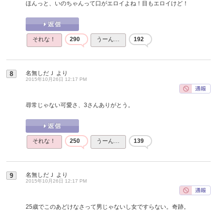
ほんっと、いのちゃんって口がエロイよね！目もエロイけど！
それな！
290
うーん…
192
名無しだＪ
より
8
2015年10月26日 12:17 PM
尋常じゃない可愛さ、3さんありがとう。
それな！
250
うーん…
139
名無しだＪ
より
9
2015年10月26日 12:17 PM
25歳でこのあどけなさって男じゃないし女ですらない。奇跡。