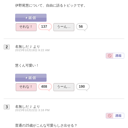
伊野尾慧について、自由に語るトピックです。
それな！
137
うーん…
56
名無しだＪ
より
2
2015年10月19日 9:22 AM
慧くん可愛い！
それな！
408
うーん…
190
名無しだＪ
より
3
2015年10月22日 3:16 PM
普通の25歳がこんな可愛らしさ出せる？