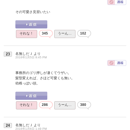
その可愛さ見習いたい
それな！
345
うーん…
102
名無しだＪ
より
23
2016年1月5日 8:45 PM
事務所のゴリ押しが凄くてウザい。
髪型変えれば、さほど可愛くも無い。
幼稚っぽい頭。
それな！
286
うーん…
380
名無しだＪ
より
24
2016年1月6日 1:49 PM