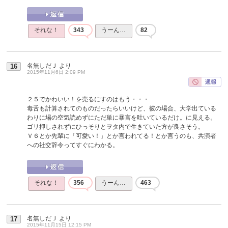
それな！
343
うーん…
82
名無しだＪ
より
16
2015年11月6日 2:09 PM
２５でかわいい！を売るにすのはもう・・・
毒舌も計算されてのものだったらいいけど、彼の場合、大学出ている
わりに場の空気読めずにただ単に暴言を吐いているだけ。に見える。
ゴリ押しされずにひっそりとヲタ内で生きていた方が良さそう。
Ｖ６とか先輩に「可愛い！」とか言われてる！とか言うのも、共演者
への社交辞令ってすぐにわかる。
それな！
356
うーん…
463
名無しだＪ
より
17
2015年11月15日 12:15 PM