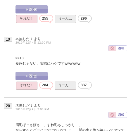
それな！
255
うーん…
296
名無しだＪ
より
19
2015年12月4日 12:50 PM
>>18
疑惑じゃない、実際にハゲですwwwwww
それな！
284
うーん…
337
名無しだＪ
より
20
2015年12月9日 3:08 PM
眉毛ぼっさぼさ、、すね毛もしっかり、、
からするとゲーハーではないでしょ、、髪の生え際が後ろってヤツで