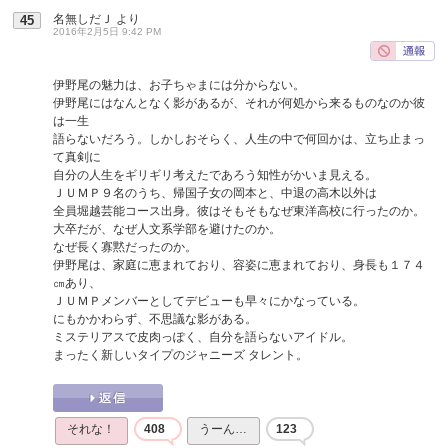
名無しだＪ
より
45
2016年2月5日 9:42 PM
伊野尾の魅力は、お子ちゃまには分からない。
伊野尾にはなんとなく影があるが、それが何処から来るものなのか彼
は一生
語らないだろう。しかしおそらく、人生の中で何回かは、立ち止まっ
て真剣に
自分の人生をギリギリ考えたであろう知性がかいま見える。
ＪＵＭＰ９名のうち、帰国子女の岡本と、中退の高木以外は
全員堀越芸能コース出身。彼はそもそもなぜ東洋高校に行ったのか。
大卒だが、なぜ人文系学部を避けたのか。
なぜ長く寡黙だったのか。
伊野尾は、家庭に恵まれており、容姿に恵まれており、身長も１７４
㎝あり、
ＪＵＭＰメンバーとしてデビューも早々にかなっている。
にもかかわらず、不思議な影がある。
ミステリアスで皮肉っぽく、自分を語らないアイドル。
まったく新しいタイプのジャニーズ タレント。
それな！
408
うーん…
123