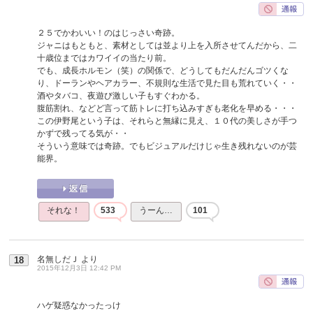
２５でかわいい！のはじっさい奇跡。
ジャニはもともと、素材としては並より上を入所させてんだから、二
十歳位まではカワイイの当たり前。
でも、成長ホルモン（笑）の関係で、どうしてもだんだんゴツくな
り、ドーランやヘアカラー、不規則な生活で見た目も荒れていく・・
酒やタバコ、夜遊び激しい子もすぐわかる。
腹筋割れ、などど言って筋トレに打ち込みすぎも老化を早める・・・
この伊野尾という子は、それらと無縁に見え、１０代の美しさが手つ
かずで残ってる気が・・
そういう意味では奇跡。でもビジュアルだけじゃ生き残れないのが芸
能界。
それな！
533
うーん…
101
名無しだＪ
より
18
2015年12月3日 12:42 PM
ハゲ疑惑なかったっけ