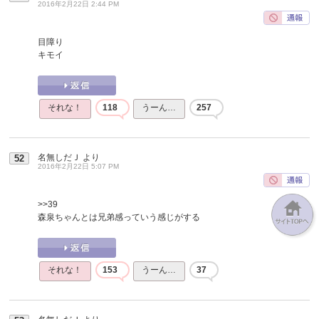
2016年2月22日 2:44 PM
目障り
キモイ
それな！
118
うーん…
257
名無しだＪ
より
52
2016年2月22日 5:07 PM
>>39
森泉ちゃんとは兄弟感っていう感じがする
それな！
153
うーん…
37