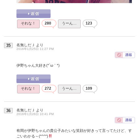
それな！
280
うーん…
123
名無しだＪ
より
35
2016年1月25日 11:27 PM
伊野ちゃん大好き(*´ω｀*)
それな！
272
うーん…
109
名無しだＪ
より
36
2016年1月26日 10:41 PM
有岡が伊野ちゃんの貴公子みたいな笑顔が好きって言ってたけど、す
ごいわかる～(*^^*)