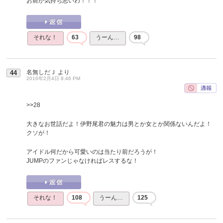
お前が気持ち悪いわ！！！
それな！
63
うーん…
98
名無しだＪ
より
44
2016年2月4日 8:46 PM
>>28
大きなお世話だよ！伊野尾君の魅力は男とか女とか関係ないんだよ！
クソが！
アイドル何だから可愛いのは当たり前だろうが！
JUMPのファンじゃなければレスするな！
それな！
108
うーん…
125