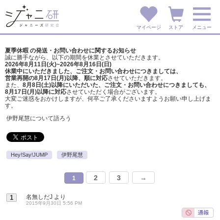
マイページ
ストア
メニュー
夏季休暇 の発送・お問い合わせに関するお知らせ
誠に勝手ながら、以下の期間を休業とさせていただきます。
2026年8月11日(火)~2026年8月16日(日)
休業中にいただきました、ご注文・お問い合わせにつきましては、
営業再開の8月17日(月)以降、順に対応
させていただきます。
また、
8月8日(土)以降にいただいた、ご注文・
お問い合わせにつきましても、
8月17日(月)以降に対応
させていただく場合がございます。
大変ご迷惑をおかけしますが、
何卒ご了承くださいますようお願い申し上げま
す。
伊野尾慧について語ろう
Hey!Say!JUMP
伊野尾慧
2
3
→
1
名無しだJ
より
1
2015年9月30日 5:56 PM