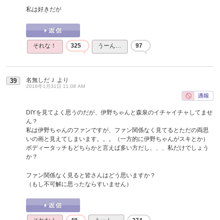
私は好きだが
それな！
325
うーん…
97
名無しだＪ
より
39
2016年1月31日 11:08 AM
DIYを見てよく思うのだが、伊野ちゃんと森泉のイチャイチャしてませ
ん？
私は伊野ちゃんのファンですが、ファン関係なく見てるとただの両思
いの画と見えてしまいます。。。（一方的に伊野ちゃんがスキとか）
ボディータッチもどちらかと言えば多い方だし、、、私だけでしょう
か？
ファン関係なく見ると皆さんはどう思いますか？
（もし不可解に思ったならすいません）