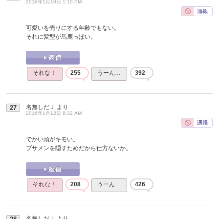
2016年1月10日 1:10 PM
可愛いを売りにする年齢でもない。
それに髪型が馬鹿っぽい。
それな！
255
うーん…
392
名無しだＪ
より
27
2016年1月12日 8:32 AM
でかい頭がキモい。
ブサメンを隠すためだから仕方ないか。
それな！
208
うーん…
426
名無しだＪ
より