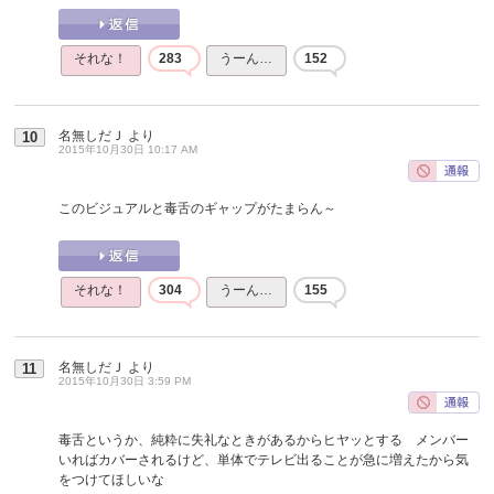
それな！
283
うーん…
152
名無しだＪ
より
10
2015年10月30日 10:17 AM
このビジュアルと毒舌のギャップがたまらん～
それな！
304
うーん…
155
名無しだＪ
より
11
2015年10月30日 3:59 PM
毒舌というか、純粋に失礼なときがあるからヒヤッとする メンバー
いればカバーされるけど、単体でテレビ出ることが急に増えたから気
をつけてほしいな