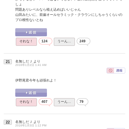
しょ
問題ありレベルなら植え込めばいいじゃん
山田みたいに、前歯オールセラミック・クラウンにしちゃうくらいの
プロ根性ないとね
それな！
124
うーん…
249
名無しだＪ
より
21
2016年1月2日 1:41 AM
伊野尾君今年も頑張れよ！
それな！
407
うーん…
79
名無しだＪ
より
22
2016年1月3日 1:12 PM