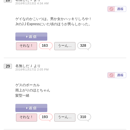
28
2016年1月13日 4:34 AM
ゲイなのかこいつは。男か女かハッキリしろや！
JrのJ.J Expressにいた頃のほうが男らしかった。
それな！
163
うーん…
328
名無しだＪ
より
29
2016年1月17日 2:05 PM
ゲスのボーカル
雨上がりのほとちゃん
髪型一緒
それな！
193
うーん…
310