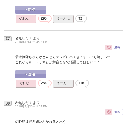
それな！
295
うーん…
92
名無しだＪ
より
37
2016年1月30日 3:28 PM
最近伊野ちゃんがどんどんテレビに出てきてすっごく嬉しい☆
これからも、ドラマとか舞台とかで活躍してほしい＾＾
それな！
256
うーん…
118
名無しだＪ
より
38
2016年1月30日 8:54 PM
伊野尾は好き嫌いわかれると思う