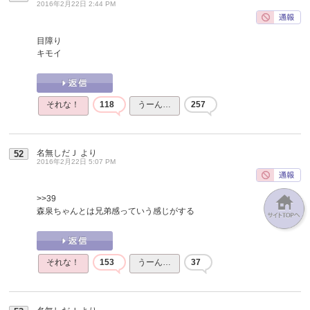
2016年2月22日 2:44 PM
目障り
キモイ
それな！
118
うーん…
257
名無しだＪ
より
52
2016年2月22日 5:07 PM
>>39
森泉ちゃんとは兄弟感っていう感じがする
それな！
153
うーん…
37