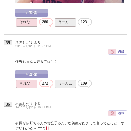
それな！
280
うーん…
123
名無しだＪ
より
35
2016年1月25日 11:27 PM
伊野ちゃん大好き(*´ω｀*)
それな！
272
うーん…
109
名無しだＪ
より
36
2016年1月26日 10:41 PM
有岡が伊野ちゃんの貴公子みたいな笑顔が好きって言ってたけど、す
ごいわかる～(*^^*)