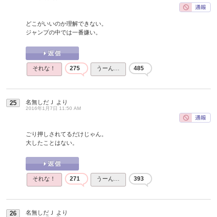
どこがいいのか理解できない。
ジャンプの中では一番嫌い。
それな！
275
うーん…
485
名無しだＪ
より
25
2016年1月7日 11:50 AM
ごり押しされてるだけじゃん。
大したことはない。
それな！
271
うーん…
393
名無しだＪ
より
26