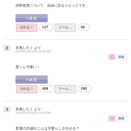
伊野尾慧について、自由に語るトピックです。
それな！
137
うーん…
56
名無しだＪ
より
2
2015年10月19日 9:22 AM
慧くん可愛い！
それな！
408
うーん…
190
名無しだＪ
より
3
2015年10月22日 3:16 PM
普通の25歳がこんな可愛らしさ出せる？