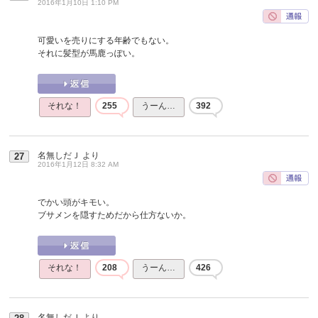
2016年1月10日 1:10 PM
可愛いを売りにする年齢でもない。
それに髪型が馬鹿っぽい。
それな！
255
うーん…
392
名無しだＪ
より
27
2016年1月12日 8:32 AM
でかい頭がキモい。
ブサメンを隠すためだから仕方ないか。
それな！
208
うーん…
426
名無しだＪ
より