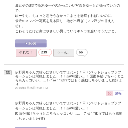
最近そのd誌で髙木ゆーやのかっこいい写真をゆーとが撮っていたの
で、
ゆーやも、ちょっと悪そうなかっこよさを徹底すればいいのに。
最近のメンバー写真を見る限り、地が出過ぎ（ママ呼びの甘えん
坊）。
こわそうだけど実はやさしい男っていうキャラ似合いそうだけど。
それな！
239
うーん…
66
伊野尾ちゃんの猫っぽさいいですよね～( 〃▽〃)ペットショップラブ
33
モーションは悶絶しました…！！//////可愛い…！ 図面を描けちゃうとこ
ろもカッコいい……！(*´ω｀*)DIYではもう感動しちゃいました(笑)
よ
り
2016年1月25日 6:36 PM
伊野尾ちゃんの猫っぽさいいですよね～( 〃▽〃)ペットショップラブ
モーションは悶絶しました…！！//////可愛い…！
図面を描けちゃうところもカッコいい……！(*´ω｀*)DIYではもう感動
しちゃいました(笑)