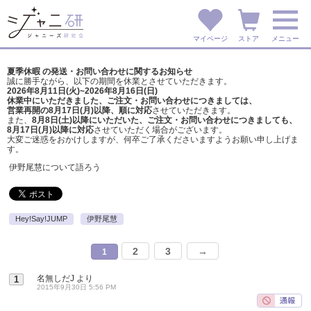
マイページ
ストア
メニュー
夏季休暇 の発送・お問い合わせに関するお知らせ
誠に勝手ながら、以下の期間を休業とさせていただきます。
2026年8月11日(火)~2026年8月16日(日)
休業中にいただきました、ご注文・お問い合わせにつきましては、
営業再開の8月17日(月)以降、順に対応
させていただきます。
また、
8月8日(土)以降にいただいた、ご注文・
お問い合わせにつきましても、
8月17日(月)以降に対応
させていただく場合がございます。
大変ご迷惑をおかけしますが、
何卒ご了承くださいますようお願い申し上げま
す。
伊野尾慧について語ろう
Hey!Say!JUMP
伊野尾慧
2
3
→
1
名無しだJ
より
1
2015年9月30日 5:56 PM