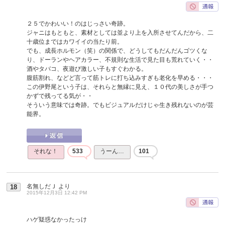
２５でかわいい！のはじっさい奇跡。
ジャニはもともと、素材としては並より上を入所させてんだから、二
十歳位まではカワイイの当たり前。
でも、成長ホルモン（笑）の関係で、どうしてもだんだんゴツくな
り、ドーランやヘアカラー、不規則な生活で見た目も荒れていく・・
酒やタバコ、夜遊び激しい子もすぐわかる。
腹筋割れ、などど言って筋トレに打ち込みすぎも老化を早める・・・
この伊野尾という子は、それらと無縁に見え、１０代の美しさが手つ
かずで残ってる気が・・
そういう意味では奇跡。でもビジュアルだけじゃ生き残れないのが芸
能界。
それな！
533
うーん…
101
名無しだＪ
より
18
2015年12月3日 12:42 PM
ハゲ疑惑なかったっけ