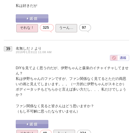
私は好きだが
それな！
325
うーん…
97
名無しだＪ
より
39
2016年1月31日 11:08 AM
DIYを見てよく思うのだが、伊野ちゃんと森泉のイチャイチャしてませ
ん？
私は伊野ちゃんのファンですが、ファン関係なく見てるとただの両思
いの画と見えてしまいます。。。（一方的に伊野ちゃんがスキとか）
ボディータッチもどちらかと言えば多い方だし、、、私だけでしょう
か？
ファン関係なく見ると皆さんはどう思いますか？
（もし不可解に思ったならすいません）