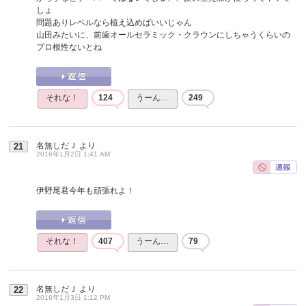
しょ
問題ありレベルなら植え込めばいいじゃん
山田みたいに、前歯オールセラミック・クラウンにしちゃうくらいの
プロ根性ないとね
それな！
124
うーん…
249
名無しだＪ
より
21
2016年1月2日 1:41 AM
伊野尾君今年も頑張れよ！
それな！
407
うーん…
79
名無しだＪ
より
22
2016年1月3日 1:12 PM