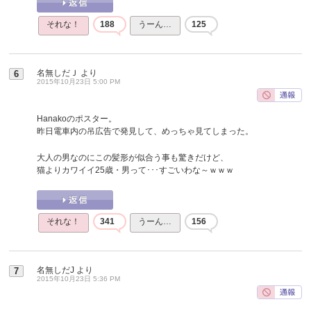
それな！
188
うーん…
125
名無しだＪ
より
6
2015年10月23日 5:00 PM
Hanakoのポスター。
昨日電車内の吊広告で発見して、めっちゃ見てしまった。
大人の男なのにこの髪形が似合う事も驚きだけど、
猫よりカワイイ25歳・男って･･･すごいわな～ｗｗｗ
それな！
341
うーん…
156
名無しだJ
より
7
2015年10月23日 5:36 PM