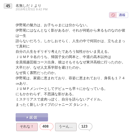
名無しだＪ
より
45
2016年2月5日 9:42 PM
伊野尾の魅力は、お子ちゃまには分からない。
伊野尾にはなんとなく影があるが、それが何処から来るものなのか彼
は一生
語らないだろう。しかしおそらく、人生の中で何回かは、立ち止まっ
て真剣に
自分の人生をギリギリ考えたであろう知性がかいま見える。
ＪＵＭＰ９名のうち、帰国子女の岡本と、中退の高木以外は
全員堀越芸能コース出身。彼はそもそもなぜ東洋高校に行ったのか。
大卒だが、なぜ人文系学部を避けたのか。
なぜ長く寡黙だったのか。
伊野尾は、家庭に恵まれており、容姿に恵まれており、身長も１７４
㎝あり、
ＪＵＭＰメンバーとしてデビューも早々にかなっている。
にもかかわらず、不思議な影がある。
ミステリアスで皮肉っぽく、自分を語らないアイドル。
まったく新しいタイプのジャニーズ タレント。
それな！
408
うーん…
123