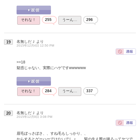
それな！
255
うーん…
296
名無しだＪ
より
19
2015年12月4日 12:50 PM
>>18
疑惑じゃない、実際にハゲですwwwwww
それな！
284
うーん…
337
名無しだＪ
より
20
2015年12月9日 3:08 PM
眉毛ぼっさぼさ、、すね毛もしっかり、、
からするとゲーハーではないでしょ、、髪の生え際が後ろってヤツで