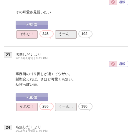
その可愛さ見習いたい
それな！
345
うーん…
102
名無しだＪ
より
23
2016年1月5日 8:45 PM
事務所のゴリ押しが凄くてウザい。
髪型変えれば、さほど可愛くも無い。
幼稚っぽい頭。
それな！
286
うーん…
380
名無しだＪ
より
24
2016年1月6日 1:49 PM