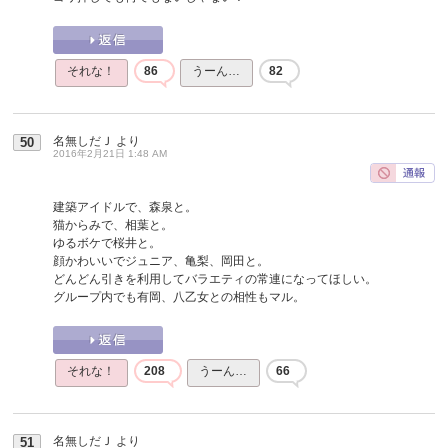
それな！
86
うーん…
82
名無しだＪ
より
50
2016年2月21日 1:48 AM
建築アイドルで、森泉と。
猫からみで、相葉と。
ゆるボケで桜井と。
顔かわいいでジュニア、亀梨、岡田と。
どんどん引きを利用してバラエティの常連になってほしい。
グループ内でも有岡、八乙女との相性もマル。
それな！
208
うーん…
66
名無しだＪ
より
51