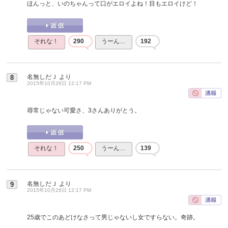
ほんっと、いのちゃんって口がエロイよね！目もエロイけど！
それな！
290
うーん…
192
名無しだＪ
より
8
2015年10月26日 12:17 PM
尋常じゃない可愛さ、3さんありがとう。
それな！
250
うーん…
139
名無しだＪ
より
9
2015年10月26日 12:17 PM
25歳でこのあどけなさって男じゃないし女ですらない。奇跡。