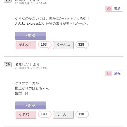
28
2016年1月13日 4:34 AM
ゲイなのかこいつは。男か女かハッキリしろや！
JrのJ.J Expressにいた頃のほうが男らしかった。
それな！
163
うーん…
328
名無しだＪ
より
29
2016年1月17日 2:05 PM
ゲスのボーカル
雨上がりのほとちゃん
髪型一緒
それな！
193
うーん…
310