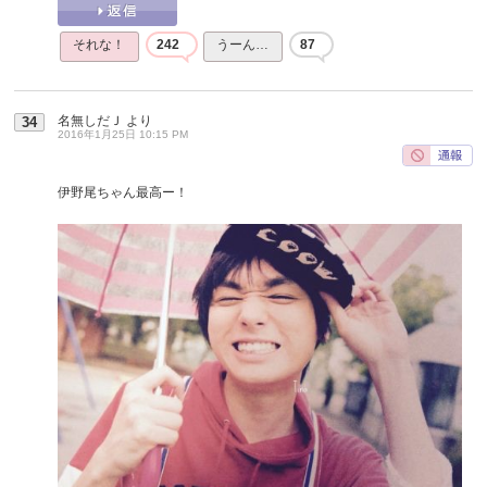
それな！
242
うーん…
87
名無しだＪ
より
34
2016年1月25日 10:15 PM
伊野尾ちゃん最高ー！