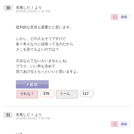
名無しだＪ
より
30
2016年1月18日 1:22 AM
批判的な意見も貴重だと思います。
しかし、どの人もそうですけど
各々本人なりに頑張ってるのだから
そこを見てもよいのでは？
欠点なんてない人いませんしね。
プラス、いい所も含めて
見てあげるともっといいと思いますよ。
それな！
376
うーん…
117
名無しだＪ
より
31
2016年1月18日 7:54 PM