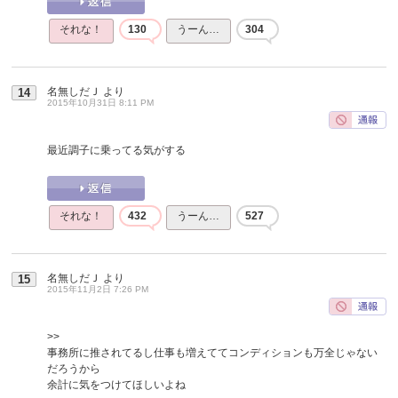
それな！
130
うーん…
304
名無しだＪ
より
14
2015年10月31日 8:11 PM
最近調子に乗ってる気がする
それな！
432
うーん…
527
名無しだＪ
より
15
2015年11月2日 7:26 PM
>>
事務所に推されてるし仕事も増えててコンディションも万全じゃない
だろうから
余計に気をつけてほしいよね