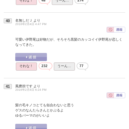
それな！
48
うーん…
274
名無しだＪ
より
40
2016年2月4日 4:47 PM
可愛い伊野尾は好物だが、そろそろ黒髪のカッコイイ伊野尾が恋しく
なってきた。
それな！
232
うーん…
77
風磨担です
より
41
2016年2月4日 6:24 PM
髪の毛キノコとても似合わないと思う
ゲスのなんたらさんとかぶるよ
ゆるパーマのがいいよ