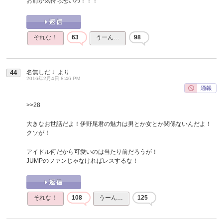
お前が気持ち悪いわ！！！
それな！
63
うーん…
98
名無しだＪ
より
44
2016年2月4日 8:46 PM
>>28
大きなお世話だよ！伊野尾君の魅力は男とか女とか関係ないんだよ！
クソが！
アイドル何だから可愛いのは当たり前だろうが！
JUMPのファンじゃなければレスするな！
それな！
108
うーん…
125