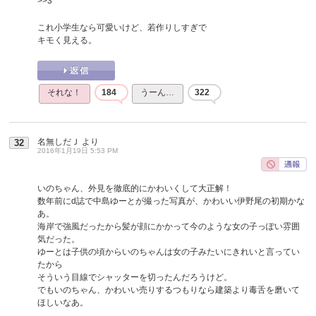
>>3
これ小学生なら可愛いけど、若作りしすぎで
キモく見える。
それな！
184
うーん…
322
名無しだＪ
より
32
2016年1月19日 5:53 PM
いのちゃん、外見を徹底的にかわいくして大正解！
数年前にd誌で中島ゆーとが撮った写真が、かわいい伊野尾の初期かな
あ。
海岸で強風だったから髪が顔にかかって今のような女の子っぽい雰囲
気だった。
ゆーとは子供の頃からいのちゃんは女の子みたいにきれいと言ってい
たから
そういう目線でシャッターを切ったんだろうけど。
でもいのちゃん、かわいい売りするつもりなら建築より毒舌を磨いて
ほしいなあ。