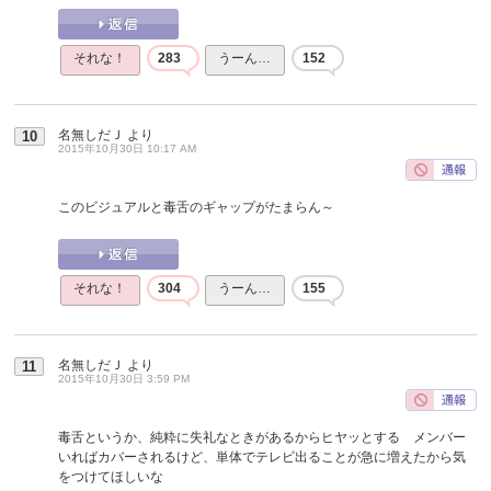
それな！
283
うーん…
152
名無しだＪ
より
10
2015年10月30日 10:17 AM
このビジュアルと毒舌のギャップがたまらん～
それな！
304
うーん…
155
名無しだＪ
より
11
2015年10月30日 3:59 PM
毒舌というか、純粋に失礼なときがあるからヒヤッとする メンバー
いればカバーされるけど、単体でテレビ出ることが急に増えたから気
をつけてほしいな