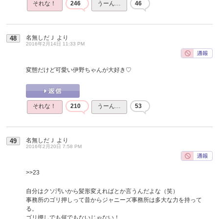
それな！
246
うーん…
46
名無しだＪ
より
48
2016年2月14日 11:33 PM
変態だけど可愛い伊野ちゃんが大好き♡
それな！
210
うーん…
53
名無しだＪ
より
49
2016年2月20日 7:58 PM
>>23
自分はクソ汚いから髪形変えればとか言うんだよな（笑）
事務所のゴリ押しって昔からジャニーズ事務所は多大な力を持って
る。
ゴリ押しでも何でもないじゃない！