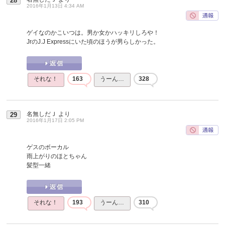
28
2016年1月13日 4:34 AM
ゲイなのかこいつは。男か女かハッキリしろや！
JrのJ.J Expressにいた頃のほうが男らしかった。
それな！
163
うーん…
328
名無しだＪ
より
29
2016年1月17日 2:05 PM
ゲスのボーカル
雨上がりのほとちゃん
髪型一緒
それな！
193
うーん…
310