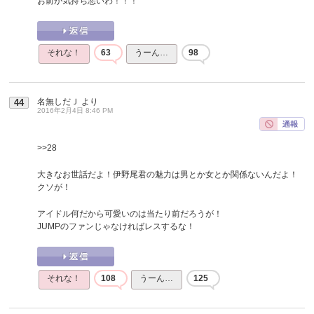
お前が気持ち悪いわ！！！
それな！
63
うーん…
98
名無しだＪ
より
44
2016年2月4日 8:46 PM
>>28
大きなお世話だよ！伊野尾君の魅力は男とか女とか関係ないんだよ！
クソが！
アイドル何だから可愛いのは当たり前だろうが！
JUMPのファンじゃなければレスするな！
それな！
108
うーん…
125