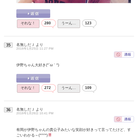
それな！
280
うーん…
123
名無しだＪ
より
35
2016年1月25日 11:27 PM
伊野ちゃん大好き(*´ω｀*)
それな！
272
うーん…
109
名無しだＪ
より
36
2016年1月26日 10:41 PM
有岡が伊野ちゃんの貴公子みたいな笑顔が好きって言ってたけど、す
ごいわかる～(*^^*)