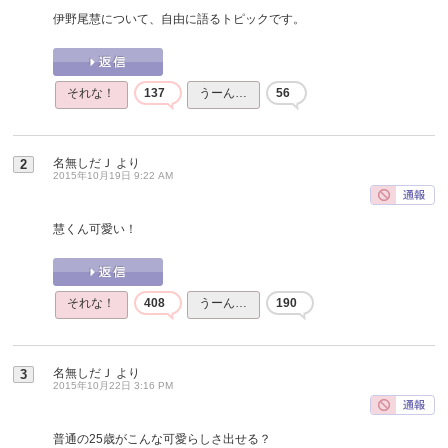
伊野尾慧について、自由に語るトピックです。
それな！
137
うーん…
56
名無しだＪ
より
2
2015年10月19日 9:22 AM
慧くん可愛い！
それな！
408
うーん…
190
名無しだＪ
より
3
2015年10月22日 3:16 PM
普通の25歳がこんな可愛らしさ出せる？