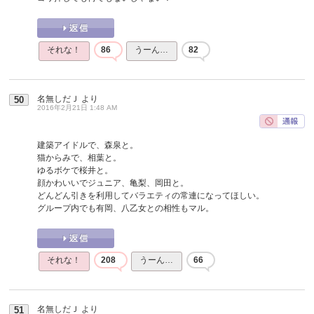
それな！
86
うーん…
82
名無しだＪ
より
50
2016年2月21日 1:48 AM
建築アイドルで、森泉と。
猫からみで、相葉と。
ゆるボケで桜井と。
顔かわいいでジュニア、亀梨、岡田と。
どんどん引きを利用してバラエティの常連になってほしい。
グループ内でも有岡、八乙女との相性もマル。
それな！
208
うーん…
66
名無しだＪ
より
51