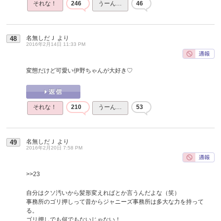
それな！
246
うーん…
46
名無しだＪ
より
48
2016年2月14日 11:33 PM
変態だけど可愛い伊野ちゃんが大好き♡
それな！
210
うーん…
53
名無しだＪ
より
49
2016年2月20日 7:58 PM
>>23
自分はクソ汚いから髪形変えればとか言うんだよな（笑）
事務所のゴリ押しって昔からジャニーズ事務所は多大な力を持って
る。
ゴリ押しでも何でもないじゃない！