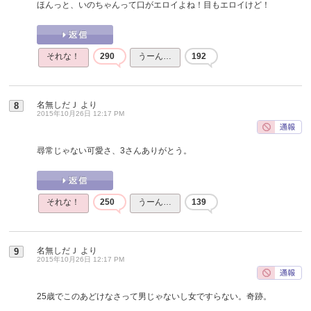
ほんっと、いのちゃんって口がエロイよね！目もエロイけど！
それな！
290
うーん…
192
名無しだＪ
より
8
2015年10月26日 12:17 PM
尋常じゃない可愛さ、3さんありがとう。
それな！
250
うーん…
139
名無しだＪ
より
9
2015年10月26日 12:17 PM
25歳でこのあどけなさって男じゃないし女ですらない。奇跡。