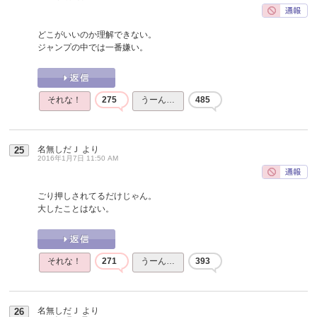
どこがいいのか理解できない。
ジャンプの中では一番嫌い。
それな！
275
うーん…
485
名無しだＪ
より
25
2016年1月7日 11:50 AM
ごり押しされてるだけじゃん。
大したことはない。
それな！
271
うーん…
393
名無しだＪ
より
26