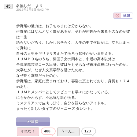
名無しだＪ
より
45
2016年2月5日 9:42 PM
伊野尾の魅力は、お子ちゃまには分からない。
伊野尾にはなんとなく影があるが、それが何処から来るものなのか彼
は一生
語らないだろう。しかしおそらく、人生の中で何回かは、立ち止まっ
て真剣に
自分の人生をギリギリ考えたであろう知性がかいま見える。
ＪＵＭＰ９名のうち、帰国子女の岡本と、中退の高木以外は
全員堀越芸能コース出身。彼はそもそもなぜ東洋高校に行ったのか。
大卒だが、なぜ人文系学部を避けたのか。
なぜ長く寡黙だったのか。
伊野尾は、家庭に恵まれており、容姿に恵まれており、身長も１７４
㎝あり、
ＪＵＭＰメンバーとしてデビューも早々にかなっている。
にもかかわらず、不思議な影がある。
ミステリアスで皮肉っぽく、自分を語らないアイドル。
まったく新しいタイプのジャニーズ タレント。
それな！
408
うーん…
123