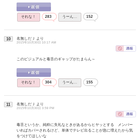
それな！
283
うーん…
152
名無しだＪ
より
10
2015年10月30日 10:17 AM
このビジュアルと毒舌のギャップがたまらん～
それな！
304
うーん…
155
名無しだＪ
より
11
2015年10月30日 3:59 PM
毒舌というか、純粋に失礼なときがあるからヒヤッとする メンバー
いればカバーされるけど、単体でテレビ出ることが急に増えたから気
をつけてほしいな