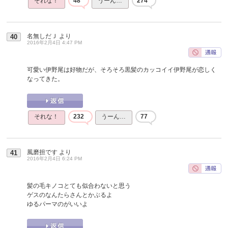
それな！
48
うーん…
274
名無しだＪ
より
40
2016年2月4日 4:47 PM
可愛い伊野尾は好物だが、そろそろ黒髪のカッコイイ伊野尾が恋しく
なってきた。
それな！
232
うーん…
77
風磨担です
より
41
2016年2月4日 6:24 PM
髪の毛キノコとても似合わないと思う
ゲスのなんたらさんとかぶるよ
ゆるパーマのがいいよ