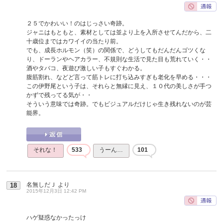
２５でかわいい！のはじっさい奇跡。
ジャニはもともと、素材としては並より上を入所させてんだから、二
十歳位まではカワイイの当たり前。
でも、成長ホルモン（笑）の関係で、どうしてもだんだんゴツくな
り、ドーランやヘアカラー、不規則な生活で見た目も荒れていく・・
酒やタバコ、夜遊び激しい子もすぐわかる。
腹筋割れ、などど言って筋トレに打ち込みすぎも老化を早める・・・
この伊野尾という子は、それらと無縁に見え、１０代の美しさが手つ
かずで残ってる気が・・
そういう意味では奇跡。でもビジュアルだけじゃ生き残れないのが芸
能界。
それな！
533
うーん…
101
名無しだＪ
より
18
2015年12月3日 12:42 PM
ハゲ疑惑なかったっけ