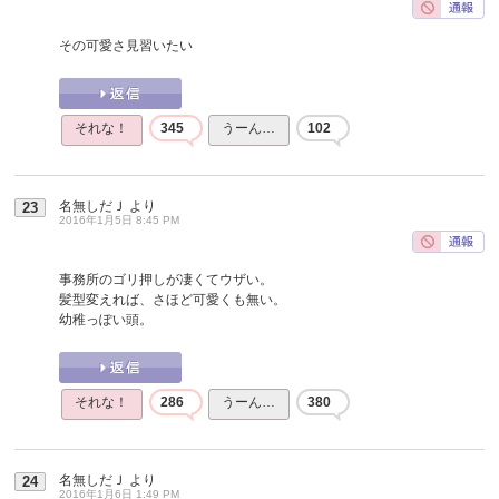
その可愛さ見習いたい
それな！
345
うーん…
102
名無しだＪ
より
23
2016年1月5日 8:45 PM
事務所のゴリ押しが凄くてウザい。
髪型変えれば、さほど可愛くも無い。
幼稚っぽい頭。
それな！
286
うーん…
380
名無しだＪ
より
24
2016年1月6日 1:49 PM