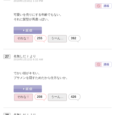
2016年1月10日 1:10 PM
可愛いを売りにする年齢でもない。
それに髪型が馬鹿っぽい。
それな！
255
うーん…
392
名無しだＪ
より
27
2016年1月12日 8:32 AM
でかい頭がキモい。
ブサメンを隠すためだから仕方ないか。
それな！
208
うーん…
426
名無しだＪ
より