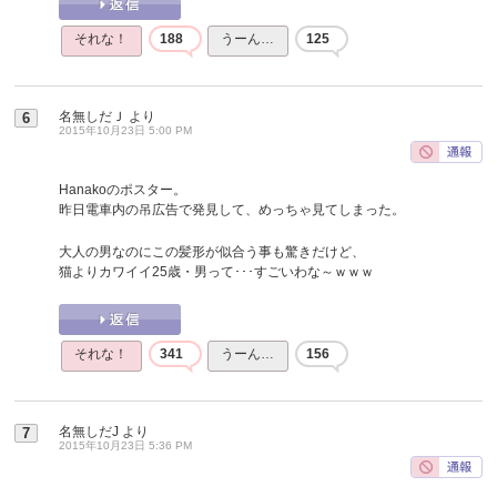
それな！
188
うーん…
125
名無しだＪ
より
6
2015年10月23日 5:00 PM
Hanakoのポスター。
昨日電車内の吊広告で発見して、めっちゃ見てしまった。
大人の男なのにこの髪形が似合う事も驚きだけど、
猫よりカワイイ25歳・男って･･･すごいわな～ｗｗｗ
それな！
341
うーん…
156
名無しだJ
より
7
2015年10月23日 5:36 PM