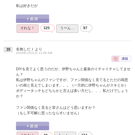
私は好きだが
それな！
325
うーん…
97
名無しだＪ
より
39
2016年1月31日 11:08 AM
DIYを見てよく思うのだが、伊野ちゃんと森泉のイチャイチャしてませ
ん？
私は伊野ちゃんのファンですが、ファン関係なく見てるとただの両思
いの画と見えてしまいます。。。（一方的に伊野ちゃんがスキとか）
ボディータッチもどちらかと言えば多い方だし、、、私だけでしょう
か？
ファン関係なく見ると皆さんはどう思いますか？
（もし不可解に思ったならすいません）