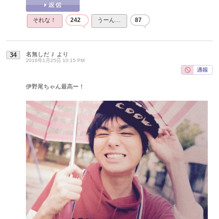
それな！
242
うーん…
87
名無しだＪ
より
34
2016年1月25日 10:15 PM
伊野尾ちゃん最高ー！