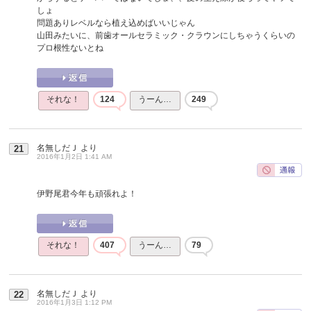
しょ
問題ありレベルなら植え込めばいいじゃん
山田みたいに、前歯オールセラミック・クラウンにしちゃうくらいの
プロ根性ないとね
それな！
124
うーん…
249
名無しだＪ
より
21
2016年1月2日 1:41 AM
伊野尾君今年も頑張れよ！
それな！
407
うーん…
79
名無しだＪ
より
22
2016年1月3日 1:12 PM