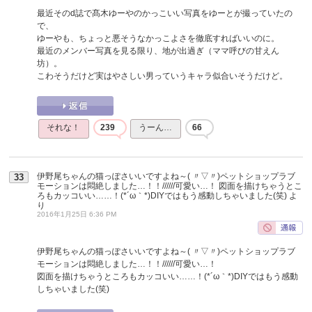
最近そのd誌で髙木ゆーやのかっこいい写真をゆーとが撮っていたの
で、
ゆーやも、ちょっと悪そうなかっこよさを徹底すればいいのに。
最近のメンバー写真を見る限り、地が出過ぎ（ママ呼びの甘えん
坊）。
こわそうだけど実はやさしい男っていうキャラ似合いそうだけど。
それな！
239
うーん…
66
伊野尾ちゃんの猫っぽさいいですよね～( 〃▽〃)ペットショップラブ
33
モーションは悶絶しました…！！//////可愛い…！ 図面を描けちゃうとこ
ろもカッコいい……！(*´ω｀*)DIYではもう感動しちゃいました(笑)
よ
り
2016年1月25日 6:36 PM
伊野尾ちゃんの猫っぽさいいですよね～( 〃▽〃)ペットショップラブ
モーションは悶絶しました…！！//////可愛い…！
図面を描けちゃうところもカッコいい……！(*´ω｀*)DIYではもう感動
しちゃいました(笑)