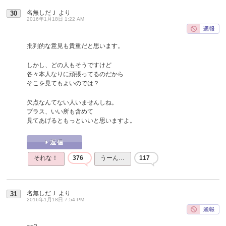
名無しだＪ
より
30
2016年1月18日 1:22 AM
批判的な意見も貴重だと思います。
しかし、どの人もそうですけど
各々本人なりに頑張ってるのだから
そこを見てもよいのでは？
欠点なんてない人いませんしね。
プラス、いい所も含めて
見てあげるともっといいと思いますよ。
それな！
376
うーん…
117
名無しだＪ
より
31
2016年1月18日 7:54 PM