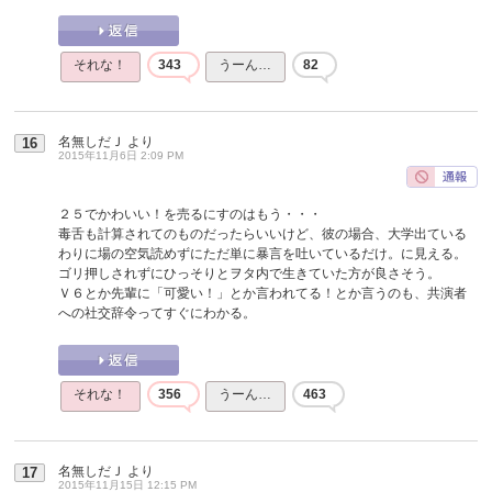
それな！
343
うーん…
82
名無しだＪ
より
16
2015年11月6日 2:09 PM
２５でかわいい！を売るにすのはもう・・・
毒舌も計算されてのものだったらいいけど、彼の場合、大学出ている
わりに場の空気読めずにただ単に暴言を吐いているだけ。に見える。
ゴリ押しされずにひっそりとヲタ内で生きていた方が良さそう。
Ｖ６とか先輩に「可愛い！」とか言われてる！とか言うのも、共演者
への社交辞令ってすぐにわかる。
それな！
356
うーん…
463
名無しだＪ
より
17
2015年11月15日 12:15 PM