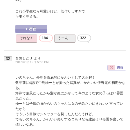
>>3
これ小学生なら可愛いけど、若作りしすぎで
キモく見える。
それな！
184
うーん…
322
名無しだＪ
より
32
2016年1月19日 5:53 PM
いのちゃん、外見を徹底的にかわいくして大正解！
数年前にd誌で中島ゆーとが撮った写真が、かわいい伊野尾の初期かな
あ。
海岸で強風だったから髪が顔にかかって今のような女の子っぽい雰囲
気だった。
ゆーとは子供の頃からいのちゃんは女の子みたいにきれいと言ってい
たから
そういう目線でシャッターを切ったんだろうけど。
でもいのちゃん、かわいい売りするつもりなら建築より毒舌を磨いて
ほしいなあ。