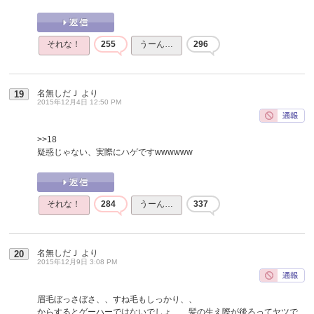
それな！
255
うーん…
296
名無しだＪ
より
19
2015年12月4日 12:50 PM
>>18
疑惑じゃない、実際にハゲですwwwwww
それな！
284
うーん…
337
名無しだＪ
より
20
2015年12月9日 3:08 PM
眉毛ぼっさぼさ、、すね毛もしっかり、、
からするとゲーハーではないでしょ、、髪の生え際が後ろってヤツで