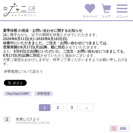
マイページ
ストア
メニュー
夏季休暇 の発送・お問い合わせに関するお知らせ
誠に勝手ながら、以下の期間を休業とさせていただきます。
2026年8月11日(火)~2026年8月16日(日)
休業中にいただきました、ご注文・お問い合わせにつきましては、
営業再開の8月17日(月)以降、順に対応
させていただきます。
また、
8月8日(土)以降にいただいた、ご注文・
お問い合わせにつきましても、
8月17日(月)以降に対応
させていただく場合がございます。
大変ご迷惑をおかけしますが、
何卒ご了承くださいますようお願い申し上げま
す。
伊野尾慧について語ろう
Hey!Say!JUMP
伊野尾慧
2
3
→
1
名無しだJ
より
1
2015年9月30日 5:56 PM