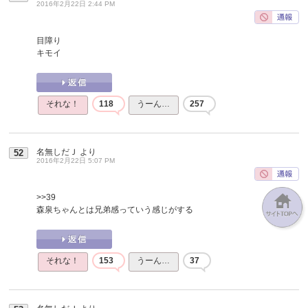
2016年2月22日 2:44 PM
目障り
キモイ
それな！
118
うーん…
257
名無しだＪ
より
52
2016年2月22日 5:07 PM
>>39
森泉ちゃんとは兄弟感っていう感じがする
それな！
153
うーん…
37