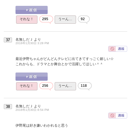
それな！
295
うーん…
92
名無しだＪ
より
37
2016年1月30日 3:28 PM
最近伊野ちゃんがどんどんテレビに出てきてすっごく嬉しい☆
これからも、ドラマとか舞台とかで活躍してほしい＾＾
それな！
256
うーん…
118
名無しだＪ
より
38
2016年1月30日 8:54 PM
伊野尾は好き嫌いわかれると思う