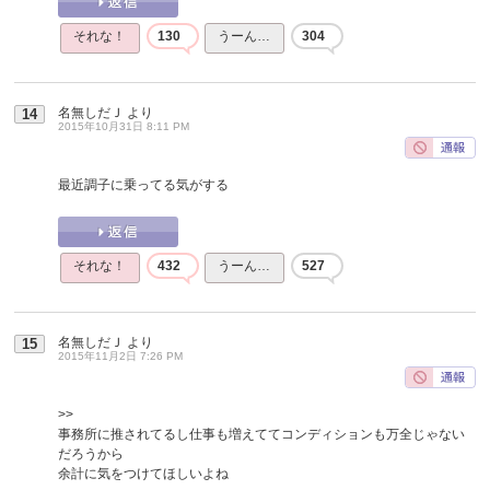
それな！
130
うーん…
304
名無しだＪ
より
14
2015年10月31日 8:11 PM
最近調子に乗ってる気がする
それな！
432
うーん…
527
名無しだＪ
より
15
2015年11月2日 7:26 PM
>>
事務所に推されてるし仕事も増えててコンディションも万全じゃない
だろうから
余計に気をつけてほしいよね