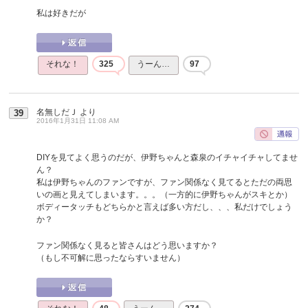
私は好きだが
それな！
325
うーん…
97
名無しだＪ
より
39
2016年1月31日 11:08 AM
DIYを見てよく思うのだが、伊野ちゃんと森泉のイチャイチャしてませ
ん？
私は伊野ちゃんのファンですが、ファン関係なく見てるとただの両思
いの画と見えてしまいます。。。（一方的に伊野ちゃんがスキとか）
ボディータッチもどちらかと言えば多い方だし、、、私だけでしょう
か？
ファン関係なく見ると皆さんはどう思いますか？
（もし不可解に思ったならすいません）