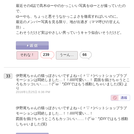
最近そのd誌で髙木ゆーやのかっこいい写真をゆーとが撮っていたの
で、
ゆーやも、ちょっと悪そうなかっこよさを徹底すればいいのに。
最近のメンバー写真を見る限り、地が出過ぎ（ママ呼びの甘えん
坊）。
こわそうだけど実はやさしい男っていうキャラ似合いそうだけど。
それな！
239
うーん…
66
伊野尾ちゃんの猫っぽさいいですよね～( 〃▽〃)ペットショップラブ
33
モーションは悶絶しました…！！//////可愛い…！ 図面を描けちゃうとこ
ろもカッコいい……！(*´ω｀*)DIYではもう感動しちゃいました(笑)
よ
り
2016年1月25日 6:36 PM
伊野尾ちゃんの猫っぽさいいですよね～( 〃▽〃)ペットショップラブ
モーションは悶絶しました…！！//////可愛い…！
図面を描けちゃうところもカッコいい……！(*´ω｀*)DIYではもう感動
しちゃいました(笑)