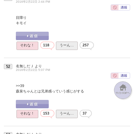
2016年2月22日 2:44 PM
目障り
キモイ
それな！
118
うーん…
257
名無しだＪ
より
52
2016年2月22日 5:07 PM
>>39
森泉ちゃんとは兄弟感っていう感じがする
それな！
153
うーん…
37