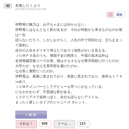
名無しだＪ
より
45
2016年2月5日 9:42 PM
伊野尾の魅力は、お子ちゃまには分からない。
伊野尾にはなんとなく影があるが、それが何処から来るものなのか彼
は一生
語らないだろう。しかしおそらく、人生の中で何回かは、立ち止まっ
て真剣に
自分の人生をギリギリ考えたであろう知性がかいま見える。
ＪＵＭＰ９名のうち、帰国子女の岡本と、中退の高木以外は
全員堀越芸能コース出身。彼はそもそもなぜ東洋高校に行ったのか。
大卒だが、なぜ人文系学部を避けたのか。
なぜ長く寡黙だったのか。
伊野尾は、家庭に恵まれており、容姿に恵まれており、身長も１７４
㎝あり、
ＪＵＭＰメンバーとしてデビューも早々にかなっている。
にもかかわらず、不思議な影がある。
ミステリアスで皮肉っぽく、自分を語らないアイドル。
まったく新しいタイプのジャニーズ タレント。
それな！
408
うーん…
123