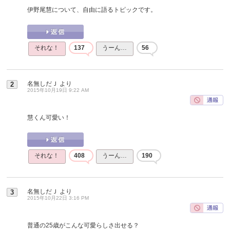
伊野尾慧について、自由に語るトピックです。
それな！
137
うーん…
56
名無しだＪ
より
2
2015年10月19日 9:22 AM
慧くん可愛い！
それな！
408
うーん…
190
名無しだＪ
より
3
2015年10月22日 3:16 PM
普通の25歳がこんな可愛らしさ出せる？