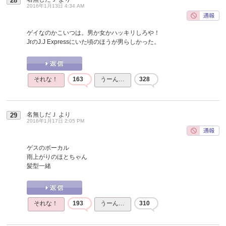
28
2016年1月13日 4:34 AM
ゲイなのかこいつは。男か女かハッキリしろや！
JrのJ.J Expressにいた頃のほうが男らしかった。
それな！
163
うーん…
328
名無しだＪ
より
29
2016年1月17日 2:05 PM
ゲスのボーカル
雨上がりのほとちゃん
髪型一緒
それな！
193
うーん…
310