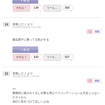
それな！
130
うーん…
304
名無しだＪ
より
14
2015年10月31日 8:11 PM
最近調子に乗ってる気がする
それな！
432
うーん…
527
名無しだＪ
より
15
2015年11月2日 7:26 PM
>>
事務所に推されてるし仕事も増えててコンディションも万全じゃない
だろうから
余計に気をつけてほしいよね