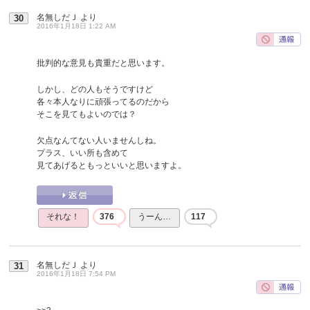
名無しだＪ
より
30
2016年1月18日 1:22 AM
批判的な意見も貴重だと思います。
しかし、どの人もそうですけど
各々本人なりに頑張ってるのだから
そこを見てもよいのでは？
欠点なんてない人いませんしね。
プラス、いい所も含めて
見てあげるともっといいと思いますよ。
それな！
376
うーん…
117
名無しだＪ
より
31
2016年1月18日 7:54 PM