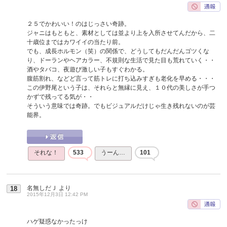
２５でかわいい！のはじっさい奇跡。
ジャニはもともと、素材としては並より上を入所させてんだから、二
十歳位まではカワイイの当たり前。
でも、成長ホルモン（笑）の関係で、どうしてもだんだんゴツくな
り、ドーランやヘアカラー、不規則な生活で見た目も荒れていく・・
酒やタバコ、夜遊び激しい子もすぐわかる。
腹筋割れ、などど言って筋トレに打ち込みすぎも老化を早める・・・
この伊野尾という子は、それらと無縁に見え、１０代の美しさが手つ
かずで残ってる気が・・
そういう意味では奇跡。でもビジュアルだけじゃ生き残れないのが芸
能界。
それな！
533
うーん…
101
名無しだＪ
より
18
2015年12月3日 12:42 PM
ハゲ疑惑なかったっけ