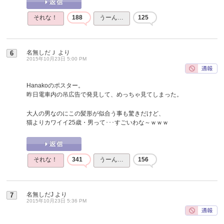
それな！
188
うーん…
125
名無しだＪ
より
6
2015年10月23日 5:00 PM
Hanakoのポスター。
昨日電車内の吊広告で発見して、めっちゃ見てしまった。
大人の男なのにこの髪形が似合う事も驚きだけど、
猫よりカワイイ25歳・男って･･･すごいわな～ｗｗｗ
それな！
341
うーん…
156
名無しだJ
より
7
2015年10月23日 5:36 PM