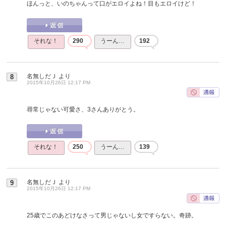
ほんっと、いのちゃんって口がエロイよね！目もエロイけど！
それな！
290
うーん…
192
名無しだＪ
より
8
2015年10月26日 12:17 PM
尋常じゃない可愛さ、3さんありがとう。
それな！
250
うーん…
139
名無しだＪ
より
9
2015年10月26日 12:17 PM
25歳でこのあどけなさって男じゃないし女ですらない。奇跡。