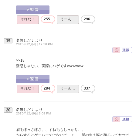
それな！
255
うーん…
296
名無しだＪ
より
19
2015年12月4日 12:50 PM
>>18
疑惑じゃない、実際にハゲですwwwwww
それな！
284
うーん…
337
名無しだＪ
より
20
2015年12月9日 3:08 PM
眉毛ぼっさぼさ、、すね毛もしっかり、、
からするとゲーハーではないでしょ、、髪の生え際が後ろってヤツで