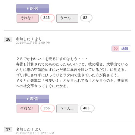
それな！
343
うーん…
82
名無しだＪ
より
16
2015年11月6日 2:09 PM
２５でかわいい！を売るにすのはもう・・・
毒舌も計算されてのものだったらいいけど、彼の場合、大学出ている
わりに場の空気読めずにただ単に暴言を吐いているだけ。に見える。
ゴリ押しされずにひっそりとヲタ内で生きていた方が良さそう。
Ｖ６とか先輩に「可愛い！」とか言われてる！とか言うのも、共演者
への社交辞令ってすぐにわかる。
それな！
356
うーん…
463
名無しだＪ
より
17
2015年11月15日 12:15 PM