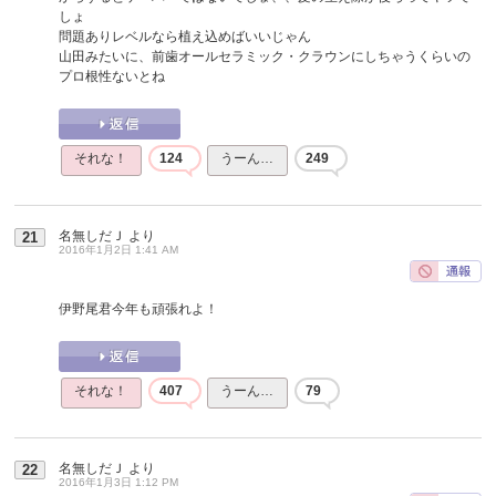
しょ
問題ありレベルなら植え込めばいいじゃん
山田みたいに、前歯オールセラミック・クラウンにしちゃうくらいの
プロ根性ないとね
それな！
124
うーん…
249
名無しだＪ
より
21
2016年1月2日 1:41 AM
伊野尾君今年も頑張れよ！
それな！
407
うーん…
79
名無しだＪ
より
22
2016年1月3日 1:12 PM