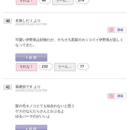
それな！
48
うーん…
274
名無しだＪ
より
40
2016年2月4日 4:47 PM
可愛い伊野尾は好物だが、そろそろ黒髪のカッコイイ伊野尾が恋しく
なってきた。
それな！
232
うーん…
77
風磨担です
より
41
2016年2月4日 6:24 PM
髪の毛キノコとても似合わないと思う
ゲスのなんたらさんとかぶるよ
ゆるパーマのがいいよ