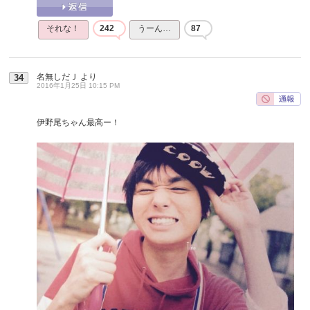
それな！
242
うーん…
87
名無しだＪ
より
34
2016年1月25日 10:15 PM
伊野尾ちゃん最高ー！