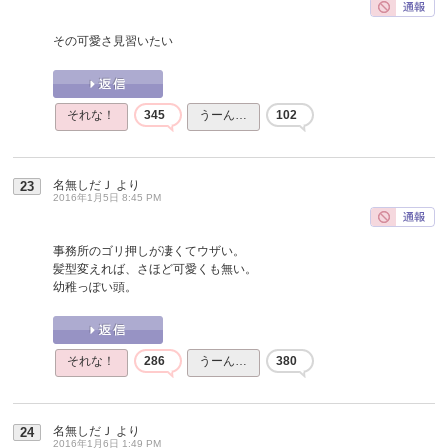
その可愛さ見習いたい
それな！
345
うーん…
102
名無しだＪ
より
23
2016年1月5日 8:45 PM
事務所のゴリ押しが凄くてウザい。
髪型変えれば、さほど可愛くも無い。
幼稚っぽい頭。
それな！
286
うーん…
380
名無しだＪ
より
24
2016年1月6日 1:49 PM