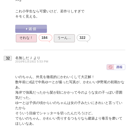
>>3
これ小学生なら可愛いけど、若作りしすぎで
キモく見える。
それな！
184
うーん…
322
名無しだＪ
より
32
2016年1月19日 5:53 PM
いのちゃん、外見を徹底的にかわいくして大正解！
数年前にd誌で中島ゆーとが撮った写真が、かわいい伊野尾の初期かな
あ。
海岸で強風だったから髪が顔にかかって今のような女の子っぽい雰囲
気だった。
ゆーとは子供の頃からいのちゃんは女の子みたいにきれいと言ってい
たから
そういう目線でシャッターを切ったんだろうけど。
でもいのちゃん、かわいい売りするつもりなら建築より毒舌を磨いて
ほしいなあ。