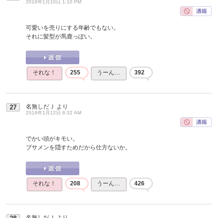
2016年1月10日 1:10 PM
可愛いを売りにする年齢でもない。
それに髪型が馬鹿っぽい。
それな！
255
うーん…
392
名無しだＪ
より
27
2016年1月12日 8:32 AM
でかい頭がキモい。
ブサメンを隠すためだから仕方ないか。
それな！
208
うーん…
426
名無しだＪ
より