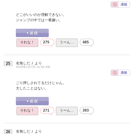
どこがいいのか理解できない。
ジャンプの中では一番嫌い。
それな！
275
うーん…
485
名無しだＪ
より
25
2016年1月7日 11:50 AM
ごり押しされてるだけじゃん。
大したことはない。
それな！
271
うーん…
393
名無しだＪ
より
26