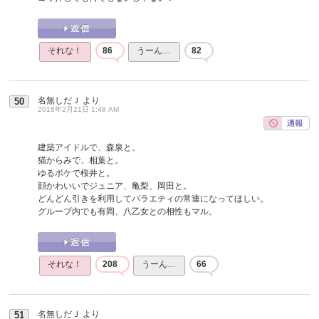
それな！
86
うーん…
82
名無しだＪ
より
50
2016年2月21日 1:48 AM
建築アイドルで、森泉と。
猫からみで、相葉と。
ゆるボケで桜井と。
顔かわいいでジュニア、亀梨、岡田と。
どんどん引きを利用してバラエティの常連になってほしい。
グループ内でも有岡、八乙女との相性もマル。
それな！
208
うーん…
66
名無しだＪ
より
51