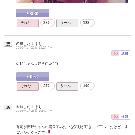
それな！
280
うーん…
123
名無しだＪ
より
35
2016年1月25日 11:27 PM
伊野ちゃん大好き(*´ω｀*)
それな！
272
うーん…
109
名無しだＪ
より
36
2016年1月26日 10:41 PM
有岡が伊野ちゃんの貴公子みたいな笑顔が好きって言ってたけど、す
ごいわかる～(*^^*)