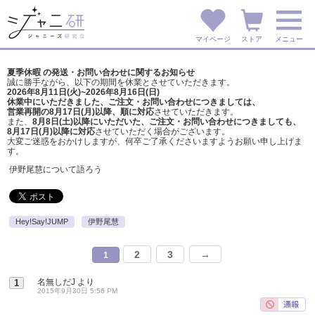
マイページ
ストア
メニュー
夏季休暇 の発送・お問い合わせに関するお知らせ
誠に勝手ながら、以下の期間を休業とさせていただきます。
2026年8月11日(火)~2026年8月16日(日)
休業中にいただきました、ご注文・お問い合わせにつきましては、
営業再開の8月17日(月)以降、順に対応
させていただきます。
また、
8月8日(土)以降にいただいた、ご注文・
お問い合わせにつきましても、
8月17日(月)以降に対応
させていただく場合がございます。
大変ご迷惑をおかけしますが、
何卒ご了承くださいますようお願い申し上げま
す。
伊野尾慧について語ろう
Hey!Say!JUMP
伊野尾慧
2
3
→
1
名無しだJ
より
1
2015年9月30日 5:56 PM