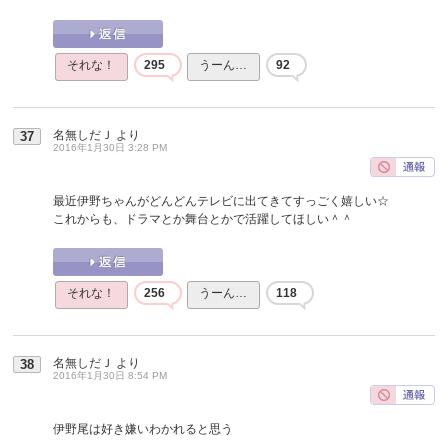
それな！
295
うーん…
92
名無しだＪ
より
37
2016年1月30日 3:28 PM
最近伊野ちゃんがどんどんテレビに出てきてすっごく嬉しい☆
これからも、ドラマとか舞台とかで活躍してほしい＾＾
それな！
256
うーん…
118
名無しだＪ
より
38
2016年1月30日 8:54 PM
伊野尾は好き嫌いわかれると思う