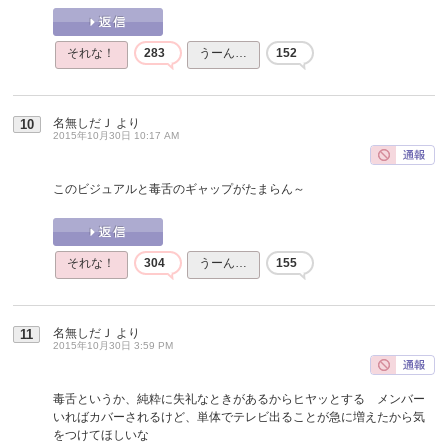
それな！
283
うーん…
152
名無しだＪ
より
10
2015年10月30日 10:17 AM
このビジュアルと毒舌のギャップがたまらん～
それな！
304
うーん…
155
名無しだＪ
より
11
2015年10月30日 3:59 PM
毒舌というか、純粋に失礼なときがあるからヒヤッとする メンバー
いればカバーされるけど、単体でテレビ出ることが急に増えたから気
をつけてほしいな