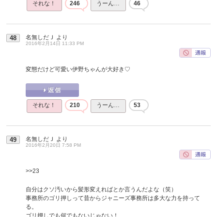
それな！
246
うーん…
46
名無しだＪ
より
48
2016年2月14日 11:33 PM
変態だけど可愛い伊野ちゃんが大好き♡
それな！
210
うーん…
53
名無しだＪ
より
49
2016年2月20日 7:58 PM
>>23
自分はクソ汚いから髪形変えればとか言うんだよな（笑）
事務所のゴリ押しって昔からジャニーズ事務所は多大な力を持って
る。
ゴリ押しでも何でもないじゃない！