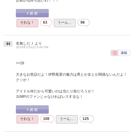
お前が気持ち悪いわ！！！
それな！
63
うーん…
98
名無しだＪ
より
44
2016年2月4日 8:46 PM
>>28
大きなお世話だよ！伊野尾君の魅力は男とか女とか関係ないんだよ！
クソが！
アイドル何だから可愛いのは当たり前だろうが！
JUMPのファンじゃなければレスするな！
それな！
108
うーん…
125