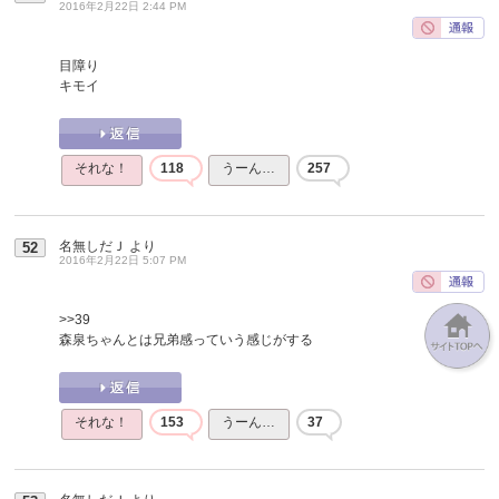
2016年2月22日 2:44 PM
目障り
キモイ
それな！
118
うーん…
257
名無しだＪ
より
52
2016年2月22日 5:07 PM
>>39
森泉ちゃんとは兄弟感っていう感じがする
それな！
153
うーん…
37