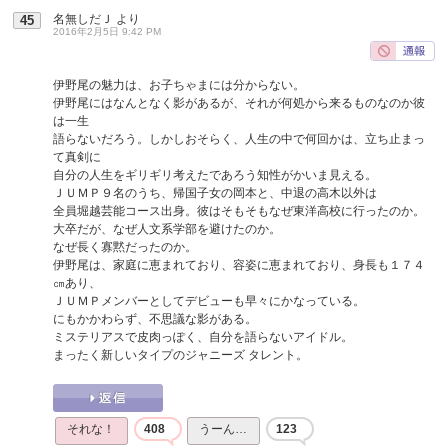
名無しだＪ
より
45
2016年2月5日 9:42 PM
伊野尾の魅力は、お子ちゃまには分からない。
伊野尾にはなんとなく影があるが、それが何処から来るものなのか彼
は一生
語らないだろう。しかしおそらく、人生の中で何回かは、立ち止まっ
て真剣に
自分の人生をギリギリ考えたであろう知性がかいま見える。
ＪＵＭＰ９名のうち、帰国子女の岡本と、中退の高木以外は
全員堀越芸能コース出身。彼はそもそもなぜ東洋高校に行ったのか。
大卒だが、なぜ人文系学部を避けたのか。
なぜ長く寡黙だったのか。
伊野尾は、家庭に恵まれており、容姿に恵まれており、身長も１７４
㎝あり、
ＪＵＭＰメンバーとしてデビューも早々にかなっている。
にもかかわらず、不思議な影がある。
ミステリアスで皮肉っぽく、自分を語らないアイドル。
まったく新しいタイプのジャニーズ タレント。
それな！
408
うーん…
123