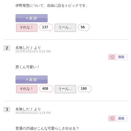
伊野尾慧について、自由に語るトピックです。
それな！
137
うーん…
56
名無しだＪ
より
2
2015年10月19日 9:22 AM
慧くん可愛い！
それな！
408
うーん…
190
名無しだＪ
より
3
2015年10月22日 3:16 PM
普通の25歳がこんな可愛らしさ出せる？