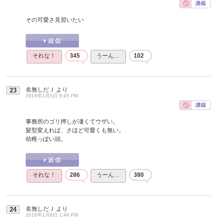
その可愛さ見習いたい
それな！
345
うーん…
102
名無しだＪ
より
23
2016年1月5日 8:45 PM
事務所のゴリ押しが凄くてウザい。
髪型変えれば、さほど可愛くも無い。
幼稚っぽい頭。
それな！
286
うーん…
380
名無しだＪ
より
24
2016年1月6日 1:49 PM