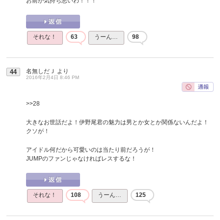
お前が気持ち悪いわ！！！
それな！
63
うーん…
98
名無しだＪ
より
44
2016年2月4日 8:46 PM
>>28
大きなお世話だよ！伊野尾君の魅力は男とか女とか関係ないんだよ！
クソが！
アイドル何だから可愛いのは当たり前だろうが！
JUMPのファンじゃなければレスするな！
それな！
108
うーん…
125