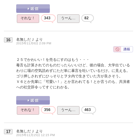
それな！
343
うーん…
82
名無しだＪ
より
16
2015年11月6日 2:09 PM
２５でかわいい！を売るにすのはもう・・・
毒舌も計算されてのものだったらいいけど、彼の場合、大学出ている
わりに場の空気読めずにただ単に暴言を吐いているだけ。に見える。
ゴリ押しされずにひっそりとヲタ内で生きていた方が良さそう。
Ｖ６とか先輩に「可愛い！」とか言われてる！とか言うのも、共演者
への社交辞令ってすぐにわかる。
それな！
356
うーん…
463
名無しだＪ
より
17
2015年11月15日 12:15 PM