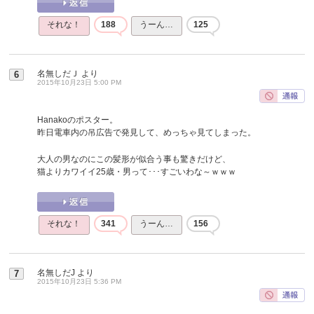
それな！
188
うーん…
125
名無しだＪ
より
6
2015年10月23日 5:00 PM
Hanakoのポスター。
昨日電車内の吊広告で発見して、めっちゃ見てしまった。
大人の男なのにこの髪形が似合う事も驚きだけど、
猫よりカワイイ25歳・男って･･･すごいわな～ｗｗｗ
それな！
341
うーん…
156
名無しだJ
より
7
2015年10月23日 5:36 PM