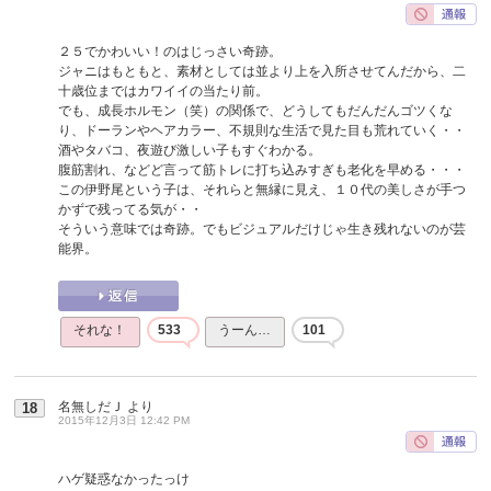
２５でかわいい！のはじっさい奇跡。
ジャニはもともと、素材としては並より上を入所させてんだから、二
十歳位まではカワイイの当たり前。
でも、成長ホルモン（笑）の関係で、どうしてもだんだんゴツくな
り、ドーランやヘアカラー、不規則な生活で見た目も荒れていく・・
酒やタバコ、夜遊び激しい子もすぐわかる。
腹筋割れ、などど言って筋トレに打ち込みすぎも老化を早める・・・
この伊野尾という子は、それらと無縁に見え、１０代の美しさが手つ
かずで残ってる気が・・
そういう意味では奇跡。でもビジュアルだけじゃ生き残れないのが芸
能界。
それな！
533
うーん…
101
名無しだＪ
より
18
2015年12月3日 12:42 PM
ハゲ疑惑なかったっけ