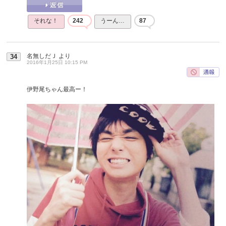
それな！
242
うーん…
87
名無しだＪ
より
34
2016年1月25日 10:15 PM
伊野尾ちゃん最高ー！