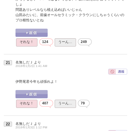
しょ
問題ありレベルなら植え込めばいいじゃん
山田みたいに、前歯オールセラミック・クラウンにしちゃうくらいの
プロ根性ないとね
それな！
124
うーん…
249
名無しだＪ
より
21
2016年1月2日 1:41 AM
伊野尾君今年も頑張れよ！
それな！
407
うーん…
79
名無しだＪ
より
22
2016年1月3日 1:12 PM