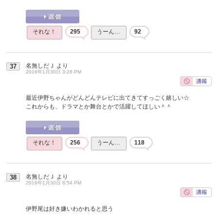
それな！
295
うーん…
92
名無しだＪ
より
37
2016年1月30日 3:28 PM
最近伊野ちゃんがどんどんテレビに出てきてすっごく嬉しい☆
これからも、ドラマとか舞台とかで活躍してほしい＾＾
それな！
256
うーん…
118
名無しだＪ
より
38
2016年1月30日 8:54 PM
伊野尾は好き嫌いわかれると思う