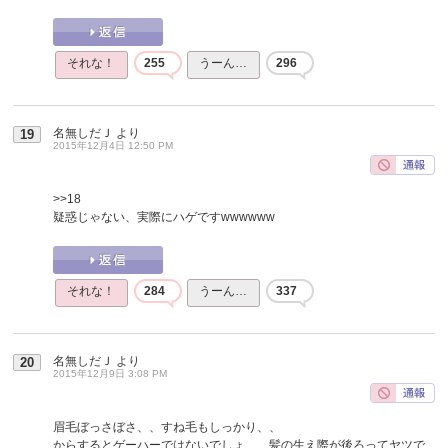
それな！
255
うーん…
296
名無しだＪ
より
19
2015年12月4日 12:50 PM
>>18
疑惑じゃない、実際にハゲですwwwwww
それな！
284
うーん…
337
名無しだＪ
より
20
2015年12月9日 3:08 PM
眉毛ぼっさぼさ、、すね毛もしっかり、、
からするとゲーハーではないでしょ、、髪の生え際が後ろってヤツで