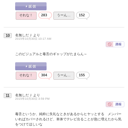
それな！
283
うーん…
152
名無しだＪ
より
10
2015年10月30日 10:17 AM
このビジュアルと毒舌のギャップがたまらん～
それな！
304
うーん…
155
名無しだＪ
より
11
2015年10月30日 3:59 PM
毒舌というか、純粋に失礼なときがあるからヒヤッとする メンバー
いればカバーされるけど、単体でテレビ出ることが急に増えたから気
をつけてほしいな