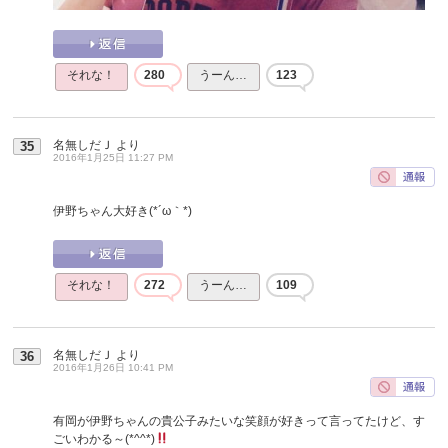
それな！
280
うーん…
123
名無しだＪ
より
35
2016年1月25日 11:27 PM
伊野ちゃん大好き(*´ω｀*)
それな！
272
うーん…
109
名無しだＪ
より
36
2016年1月26日 10:41 PM
有岡が伊野ちゃんの貴公子みたいな笑顔が好きって言ってたけど、す
ごいわかる～(*^^*)