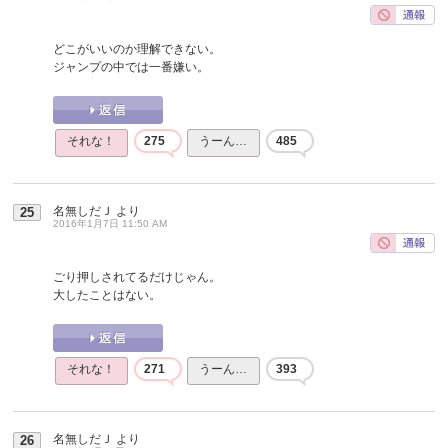
どこがいいのか理解できない。
ジャンプの中では一番嫌い。
それな！
275
うーん…
485
名無しだＪ
より
25
2016年1月7日 11:50 AM
ごり押しされてるだけじゃん。
大したことはない。
それな！
271
うーん…
393
名無しだＪ
より
26