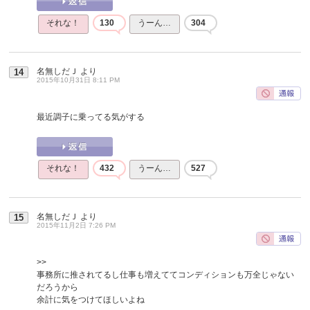
それな！
130
うーん…
304
名無しだＪ
より
14
2015年10月31日 8:11 PM
最近調子に乗ってる気がする
それな！
432
うーん…
527
名無しだＪ
より
15
2015年11月2日 7:26 PM
>>
事務所に推されてるし仕事も増えててコンディションも万全じゃない
だろうから
余計に気をつけてほしいよね