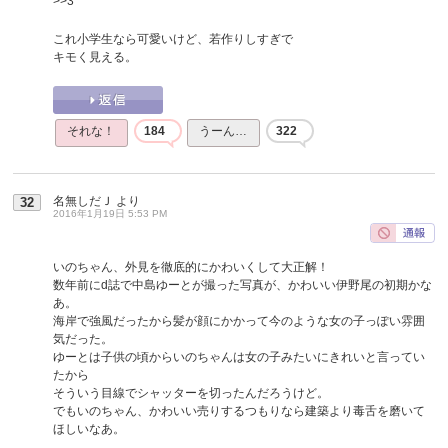
>>3
これ小学生なら可愛いけど、若作りしすぎで
キモく見える。
それな！
184
うーん…
322
名無しだＪ
より
32
2016年1月19日 5:53 PM
いのちゃん、外見を徹底的にかわいくして大正解！
数年前にd誌で中島ゆーとが撮った写真が、かわいい伊野尾の初期かな
あ。
海岸で強風だったから髪が顔にかかって今のような女の子っぽい雰囲
気だった。
ゆーとは子供の頃からいのちゃんは女の子みたいにきれいと言ってい
たから
そういう目線でシャッターを切ったんだろうけど。
でもいのちゃん、かわいい売りするつもりなら建築より毒舌を磨いて
ほしいなあ。