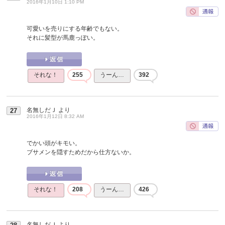
2016年1月10日 1:10 PM
可愛いを売りにする年齢でもない。
それに髪型が馬鹿っぽい。
それな！
255
うーん…
392
名無しだＪ
より
27
2016年1月12日 8:32 AM
でかい頭がキモい。
ブサメンを隠すためだから仕方ないか。
それな！
208
うーん…
426
名無しだＪ
より