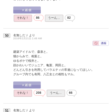
それな！
86
うーん…
82
名無しだＪ
より
50
2016年2月21日 1:48 AM
建築アイドルで、森泉と。
猫からみで、相葉と。
ゆるボケで桜井と。
顔かわいいでジュニア、亀梨、岡田と。
どんどん引きを利用してバラエティの常連になってほしい。
グループ内でも有岡、八乙女との相性もマル。
それな！
208
うーん…
66
名無しだＪ
より
51