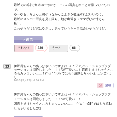
最近そのd誌で髙木ゆーやのかっこいい写真をゆーとが撮っていたの
で、
ゆーやも、ちょっと悪そうなかっこよさを徹底すればいいのに。
最近のメンバー写真を見る限り、地が出過ぎ（ママ呼びの甘えん
坊）。
こわそうだけど実はやさしい男っていうキャラ似合いそうだけど。
それな！
239
うーん…
66
伊野尾ちゃんの猫っぽさいいですよね～( 〃▽〃)ペットショップラブ
33
モーションは悶絶しました…！！//////可愛い…！ 図面を描けちゃうとこ
ろもカッコいい……！(*´ω｀*)DIYではもう感動しちゃいました(笑)
よ
り
2016年1月25日 6:36 PM
伊野尾ちゃんの猫っぽさいいですよね～( 〃▽〃)ペットショップラブ
モーションは悶絶しました…！！//////可愛い…！
図面を描けちゃうところもカッコいい……！(*´ω｀*)DIYではもう感動
しちゃいました(笑)