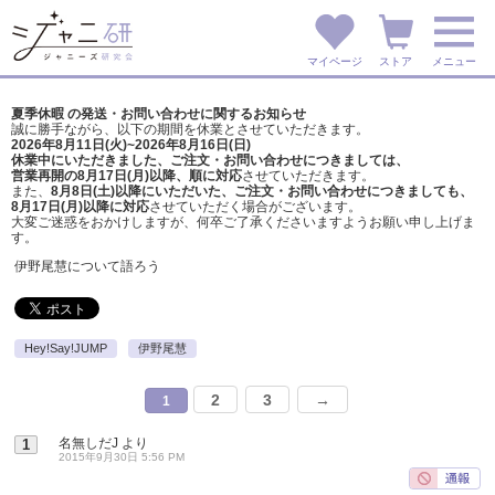
マイページ
ストア
メニュー
夏季休暇 の発送・お問い合わせに関するお知らせ
誠に勝手ながら、以下の期間を休業とさせていただきます。
2026年8月11日(火)~2026年8月16日(日)
休業中にいただきました、ご注文・お問い合わせにつきましては、
営業再開の8月17日(月)以降、順に対応
させていただきます。
また、
8月8日(土)以降にいただいた、ご注文・
お問い合わせにつきましても、
8月17日(月)以降に対応
させていただく場合がございます。
大変ご迷惑をおかけしますが、
何卒ご了承くださいますようお願い申し上げま
す。
伊野尾慧について語ろう
Hey!Say!JUMP
伊野尾慧
2
3
→
1
名無しだJ
より
1
2015年9月30日 5:56 PM