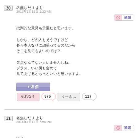
名無しだＪ
より
30
2016年1月18日 1:22 AM
批判的な意見も貴重だと思います。
しかし、どの人もそうですけど
各々本人なりに頑張ってるのだから
そこを見てもよいのでは？
欠点なんてない人いませんしね。
プラス、いい所も含めて
見てあげるともっといいと思いますよ。
それな！
376
うーん…
117
名無しだＪ
より
31
2016年1月18日 7:54 PM