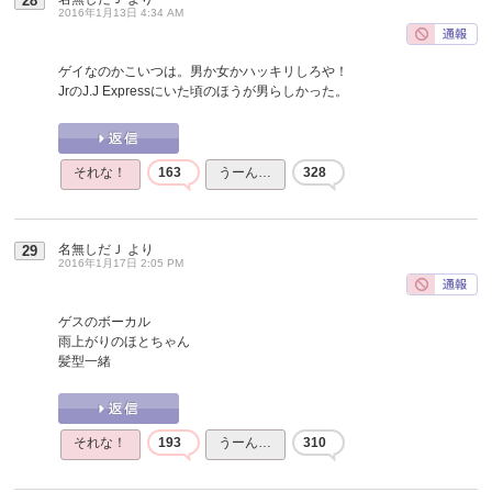
28
2016年1月13日 4:34 AM
ゲイなのかこいつは。男か女かハッキリしろや！
JrのJ.J Expressにいた頃のほうが男らしかった。
それな！
163
うーん…
328
名無しだＪ
より
29
2016年1月17日 2:05 PM
ゲスのボーカル
雨上がりのほとちゃん
髪型一緒
それな！
193
うーん…
310