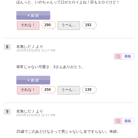
ほんっと、いのちゃんって口がエロイよね！目もエロイけど！
それな！
290
うーん…
192
名無しだＪ
より
8
2015年10月26日 12:17 PM
尋常じゃない可愛さ、3さんありがとう。
それな！
250
うーん…
139
名無しだＪ
より
9
2015年10月26日 12:17 PM
25歳でこのあどけなさって男じゃないし女ですらない。奇跡。