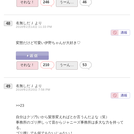
それな！
246
うーん…
46
名無しだＪ
より
48
2016年2月14日 11:33 PM
変態だけど可愛い伊野ちゃんが大好き♡
それな！
210
うーん…
53
名無しだＪ
より
49
2016年2月20日 7:58 PM
>>23
自分はクソ汚いから髪形変えればとか言うんだよな（笑）
事務所のゴリ押しって昔からジャニーズ事務所は多大な力を持って
る。
ゴリ押しでも何でもないじゃない！