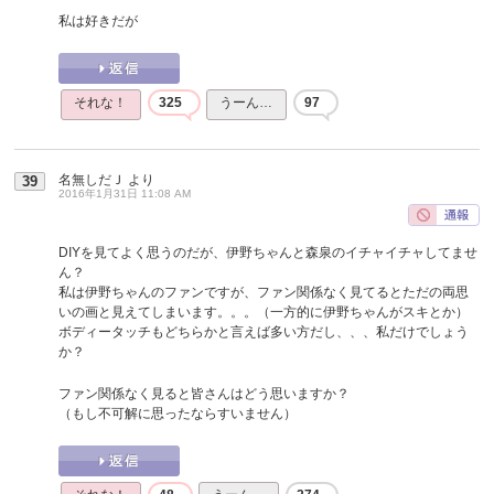
私は好きだが
それな！
325
うーん…
97
名無しだＪ
より
39
2016年1月31日 11:08 AM
DIYを見てよく思うのだが、伊野ちゃんと森泉のイチャイチャしてませ
ん？
私は伊野ちゃんのファンですが、ファン関係なく見てるとただの両思
いの画と見えてしまいます。。。（一方的に伊野ちゃんがスキとか）
ボディータッチもどちらかと言えば多い方だし、、、私だけでしょう
か？
ファン関係なく見ると皆さんはどう思いますか？
（もし不可解に思ったならすいません）