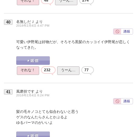
それな！
48
うーん…
274
名無しだＪ
より
40
2016年2月4日 4:47 PM
可愛い伊野尾は好物だが、そろそろ黒髪のカッコイイ伊野尾が恋しく
なってきた。
それな！
232
うーん…
77
風磨担です
より
41
2016年2月4日 6:24 PM
髪の毛キノコとても似合わないと思う
ゲスのなんたらさんとかぶるよ
ゆるパーマのがいいよ