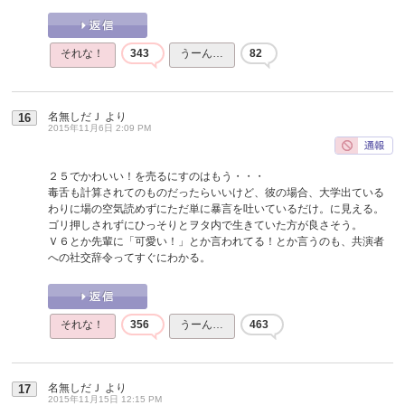
それな！
343
うーん…
82
名無しだＪ
より
16
2015年11月6日 2:09 PM
２５でかわいい！を売るにすのはもう・・・
毒舌も計算されてのものだったらいいけど、彼の場合、大学出ている
わりに場の空気読めずにただ単に暴言を吐いているだけ。に見える。
ゴリ押しされずにひっそりとヲタ内で生きていた方が良さそう。
Ｖ６とか先輩に「可愛い！」とか言われてる！とか言うのも、共演者
への社交辞令ってすぐにわかる。
それな！
356
うーん…
463
名無しだＪ
より
17
2015年11月15日 12:15 PM