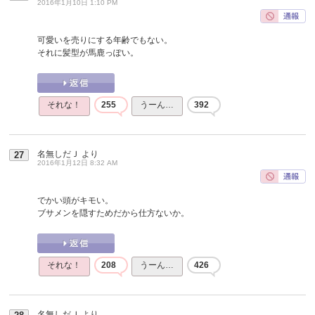
2016年1月10日 1:10 PM
可愛いを売りにする年齢でもない。
それに髪型が馬鹿っぽい。
それな！
255
うーん…
392
名無しだＪ
より
27
2016年1月12日 8:32 AM
でかい頭がキモい。
ブサメンを隠すためだから仕方ないか。
それな！
208
うーん…
426
名無しだＪ
より