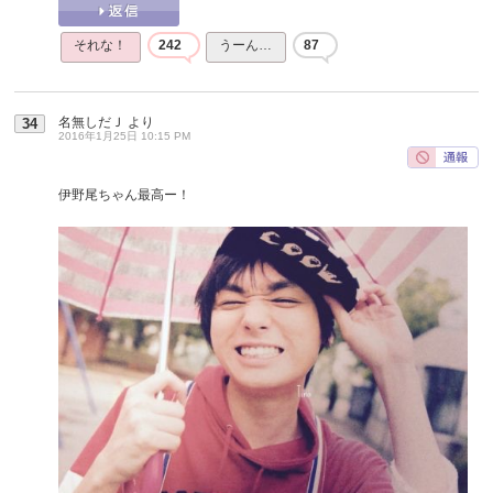
それな！
242
うーん…
87
名無しだＪ
より
34
2016年1月25日 10:15 PM
伊野尾ちゃん最高ー！