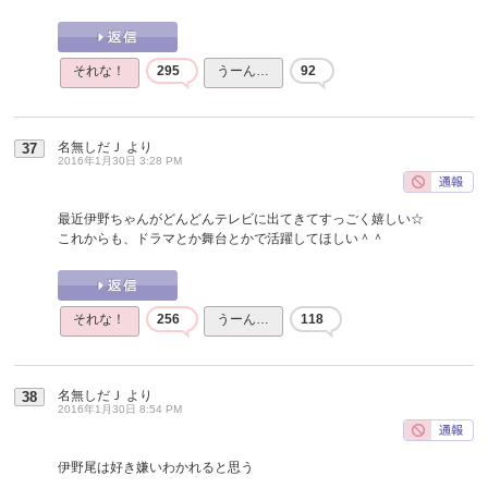
それな！
295
うーん…
92
名無しだＪ
より
37
2016年1月30日 3:28 PM
最近伊野ちゃんがどんどんテレビに出てきてすっごく嬉しい☆
これからも、ドラマとか舞台とかで活躍してほしい＾＾
それな！
256
うーん…
118
名無しだＪ
より
38
2016年1月30日 8:54 PM
伊野尾は好き嫌いわかれると思う