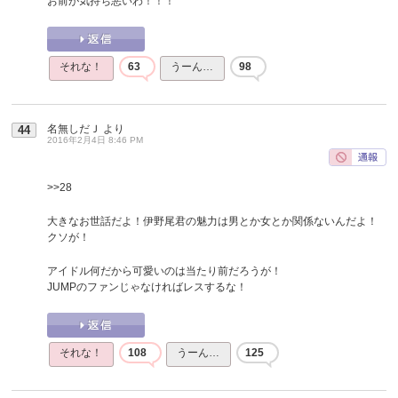
お前が気持ち悪いわ！！！
それな！
63
うーん…
98
名無しだＪ
より
44
2016年2月4日 8:46 PM
>>28
大きなお世話だよ！伊野尾君の魅力は男とか女とか関係ないんだよ！
クソが！
アイドル何だから可愛いのは当たり前だろうが！
JUMPのファンじゃなければレスするな！
それな！
108
うーん…
125