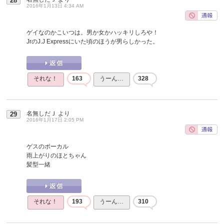
28
2016年1月13日 4:34 AM
ゲイなのかこいつは。男か女かハッキリしろや！
JrのJ.J Expressにいた頃のほうが男らしかった。
それな！
163
うーん…
328
名無しだＪ
より
29
2016年1月17日 2:05 PM
ゲスのボーカル
雨上がりのほとちゃん
髪型一緒
それな！
193
うーん…
310