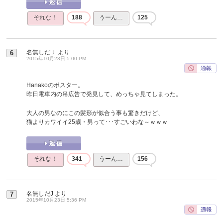
それな！
188
うーん…
125
名無しだＪ
より
6
2015年10月23日 5:00 PM
Hanakoのポスター。
昨日電車内の吊広告で発見して、めっちゃ見てしまった。
大人の男なのにこの髪形が似合う事も驚きだけど、
猫よりカワイイ25歳・男って･･･すごいわな～ｗｗｗ
それな！
341
うーん…
156
名無しだJ
より
7
2015年10月23日 5:36 PM