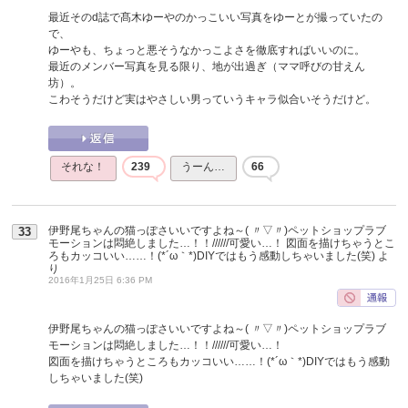
最近そのd誌で髙木ゆーやのかっこいい写真をゆーとが撮っていたの
で、
ゆーやも、ちょっと悪そうなかっこよさを徹底すればいいのに。
最近のメンバー写真を見る限り、地が出過ぎ（ママ呼びの甘えん
坊）。
こわそうだけど実はやさしい男っていうキャラ似合いそうだけど。
それな！
239
うーん…
66
伊野尾ちゃんの猫っぽさいいですよね～( 〃▽〃)ペットショップラブ
33
モーションは悶絶しました…！！//////可愛い…！ 図面を描けちゃうとこ
ろもカッコいい……！(*´ω｀*)DIYではもう感動しちゃいました(笑)
よ
り
2016年1月25日 6:36 PM
伊野尾ちゃんの猫っぽさいいですよね～( 〃▽〃)ペットショップラブ
モーションは悶絶しました…！！//////可愛い…！
図面を描けちゃうところもカッコいい……！(*´ω｀*)DIYではもう感動
しちゃいました(笑)