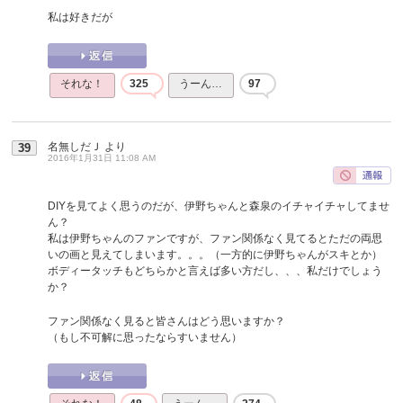
私は好きだが
それな！
325
うーん…
97
名無しだＪ
より
39
2016年1月31日 11:08 AM
DIYを見てよく思うのだが、伊野ちゃんと森泉のイチャイチャしてませ
ん？
私は伊野ちゃんのファンですが、ファン関係なく見てるとただの両思
いの画と見えてしまいます。。。（一方的に伊野ちゃんがスキとか）
ボディータッチもどちらかと言えば多い方だし、、、私だけでしょう
か？
ファン関係なく見ると皆さんはどう思いますか？
（もし不可解に思ったならすいません）