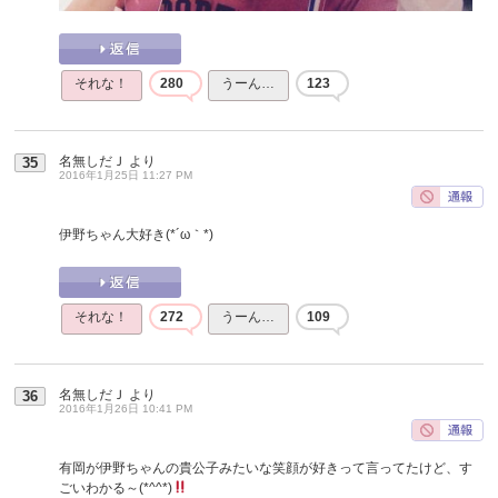
それな！
280
うーん…
123
名無しだＪ
より
35
2016年1月25日 11:27 PM
伊野ちゃん大好き(*´ω｀*)
それな！
272
うーん…
109
名無しだＪ
より
36
2016年1月26日 10:41 PM
有岡が伊野ちゃんの貴公子みたいな笑顔が好きって言ってたけど、す
ごいわかる～(*^^*)