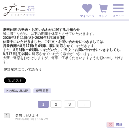
マイページ
ストア
メニュー
夏季休暇 の発送・お問い合わせに関するお知らせ
誠に勝手ながら、以下の期間を休業とさせていただきます。
2026年8月11日(火)~2026年8月16日(日)
休業中にいただきました、ご注文・お問い合わせにつきましては、
営業再開の8月17日(月)以降、順に対応
させていただきます。
また、
8月8日(土)以降にいただいた、ご注文・
お問い合わせにつきましても、
8月17日(月)以降に対応
させていただく場合がございます。
大変ご迷惑をおかけしますが、
何卒ご了承くださいますようお願い申し上げま
す。
伊野尾慧について語ろう
Hey!Say!JUMP
伊野尾慧
2
3
→
1
名無しだJ
より
1
2015年9月30日 5:56 PM