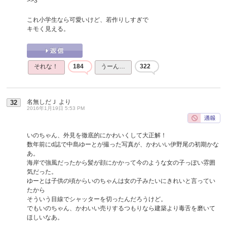
>>3
これ小学生なら可愛いけど、若作りしすぎで
キモく見える。
それな！
184
うーん…
322
名無しだＪ
より
32
2016年1月19日 5:53 PM
いのちゃん、外見を徹底的にかわいくして大正解！
数年前にd誌で中島ゆーとが撮った写真が、かわいい伊野尾の初期かな
あ。
海岸で強風だったから髪が顔にかかって今のような女の子っぽい雰囲
気だった。
ゆーとは子供の頃からいのちゃんは女の子みたいにきれいと言ってい
たから
そういう目線でシャッターを切ったんだろうけど。
でもいのちゃん、かわいい売りするつもりなら建築より毒舌を磨いて
ほしいなあ。