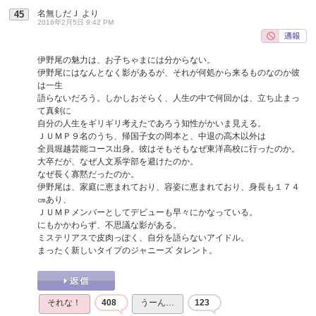
名無しだＪ
より
45
2016年2月5日 9:42 PM
伊野尾の魅力は、お子ちゃまには分からない。
伊野尾にはなんとなく影があるが、それが何処から来るものなのか彼
は一生
語らないだろう。しかしおそらく、人生の中で何回かは、立ち止まっ
て真剣に
自分の人生をギリギリ考えたであろう知性がかいま見える。
ＪＵＭＰ９名のうち、帰国子女の岡本と、中退の高木以外は
全員堀越芸能コース出身。彼はそもそもなぜ東洋高校に行ったのか。
大卒だが、なぜ人文系学部を避けたのか。
なぜ長く寡黙だったのか。
伊野尾は、家庭に恵まれており、容姿に恵まれており、身長も１７４
㎝あり、
ＪＵＭＰメンバーとしてデビューも早々にかなっている。
にもかかわらず、不思議な影がある。
ミステリアスで皮肉っぽく、自分を語らないアイドル。
まったく新しいタイプのジャニーズ タレント。
それな！
408
うーん…
123