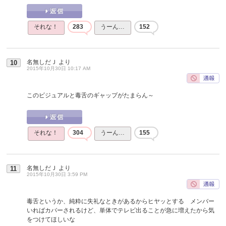
それな！
283
うーん…
152
名無しだＪ
より
10
2015年10月30日 10:17 AM
このビジュアルと毒舌のギャップがたまらん～
それな！
304
うーん…
155
名無しだＪ
より
11
2015年10月30日 3:59 PM
毒舌というか、純粋に失礼なときがあるからヒヤッとする メンバー
いればカバーされるけど、単体でテレビ出ることが急に増えたから気
をつけてほしいな