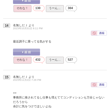
それな！
130
うーん…
304
名無しだＪ
より
14
2015年10月31日 8:11 PM
最近調子に乗ってる気がする
それな！
432
うーん…
527
名無しだＪ
より
15
2015年11月2日 7:26 PM
>>
事務所に推されてるし仕事も増えててコンディションも万全じゃない
だろうから
余計に気をつけてほしいよね