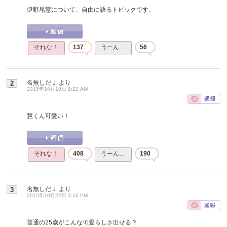
伊野尾慧について、自由に語るトピックです。
それな！
137
うーん…
56
名無しだＪ
より
2
2015年10月19日 9:22 AM
慧くん可愛い！
それな！
408
うーん…
190
名無しだＪ
より
3
2015年10月22日 3:16 PM
普通の25歳がこんな可愛らしさ出せる？