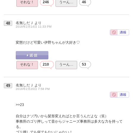
それな！
246
うーん…
46
名無しだＪ
より
48
2016年2月14日 11:33 PM
変態だけど可愛い伊野ちゃんが大好き♡
それな！
210
うーん…
53
名無しだＪ
より
49
2016年2月20日 7:58 PM
>>23
自分はクソ汚いから髪形変えればとか言うんだよな（笑）
事務所のゴリ押しって昔からジャニーズ事務所は多大な力を持って
る。
ゴリ押しでも何でもないじゃない！