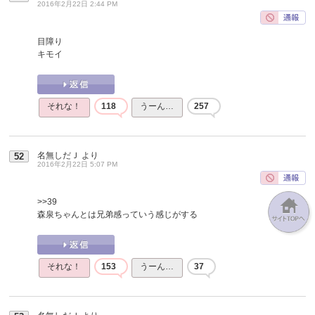
2016年2月22日 2:44 PM
目障り
キモイ
それな！
118
うーん…
257
名無しだＪ
より
52
2016年2月22日 5:07 PM
>>39
森泉ちゃんとは兄弟感っていう感じがする
それな！
153
うーん…
37