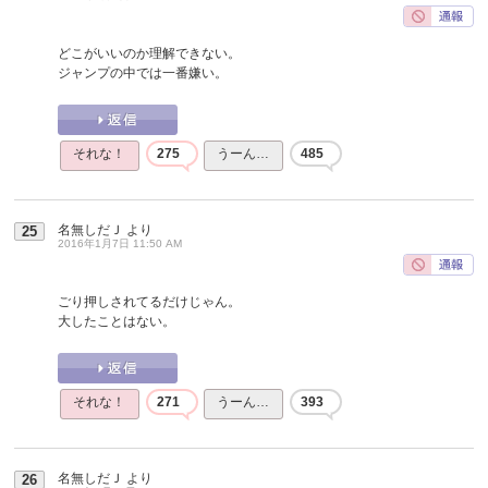
どこがいいのか理解できない。
ジャンプの中では一番嫌い。
それな！
275
うーん…
485
名無しだＪ
より
25
2016年1月7日 11:50 AM
ごり押しされてるだけじゃん。
大したことはない。
それな！
271
うーん…
393
名無しだＪ
より
26