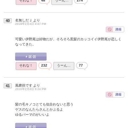
それな！
48
うーん…
274
名無しだＪ
より
40
2016年2月4日 4:47 PM
可愛い伊野尾は好物だが、そろそろ黒髪のカッコイイ伊野尾が恋しく
なってきた。
それな！
232
うーん…
77
風磨担です
より
41
2016年2月4日 6:24 PM
髪の毛キノコとても似合わないと思う
ゲスのなんたらさんとかぶるよ
ゆるパーマのがいいよ