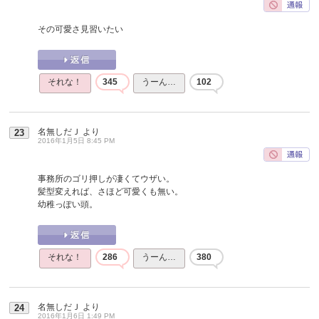
その可愛さ見習いたい
それな！
345
うーん…
102
名無しだＪ
より
23
2016年1月5日 8:45 PM
事務所のゴリ押しが凄くてウザい。
髪型変えれば、さほど可愛くも無い。
幼稚っぽい頭。
それな！
286
うーん…
380
名無しだＪ
より
24
2016年1月6日 1:49 PM