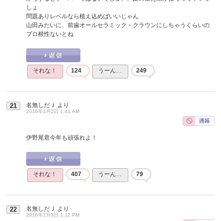
しょ
問題ありレベルなら植え込めばいいじゃん
山田みたいに、前歯オールセラミック・クラウンにしちゃうくらいの
プロ根性ないとね
それな！
124
うーん…
249
名無しだＪ
より
21
2016年1月2日 1:41 AM
伊野尾君今年も頑張れよ！
それな！
407
うーん…
79
名無しだＪ
より
22
2016年1月3日 1:12 PM