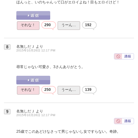
ほんっと、いのちゃんって口がエロイよね！目もエロイけど！
それな！
290
うーん…
192
名無しだＪ
より
8
2015年10月26日 12:17 PM
尋常じゃない可愛さ、3さんありがとう。
それな！
250
うーん…
139
名無しだＪ
より
9
2015年10月26日 12:17 PM
25歳でこのあどけなさって男じゃないし女ですらない。奇跡。