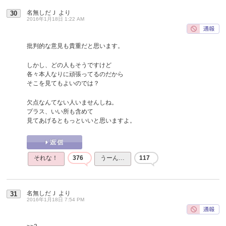
名無しだＪ
より
30
2016年1月18日 1:22 AM
批判的な意見も貴重だと思います。
しかし、どの人もそうですけど
各々本人なりに頑張ってるのだから
そこを見てもよいのでは？
欠点なんてない人いませんしね。
プラス、いい所も含めて
見てあげるともっといいと思いますよ。
それな！
376
うーん…
117
名無しだＪ
より
31
2016年1月18日 7:54 PM