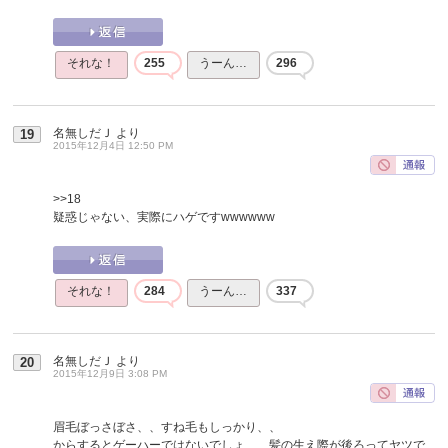
それな！
255
うーん…
296
名無しだＪ
より
19
2015年12月4日 12:50 PM
>>18
疑惑じゃない、実際にハゲですwwwwww
それな！
284
うーん…
337
名無しだＪ
より
20
2015年12月9日 3:08 PM
眉毛ぼっさぼさ、、すね毛もしっかり、、
からするとゲーハーではないでしょ、、髪の生え際が後ろってヤツで