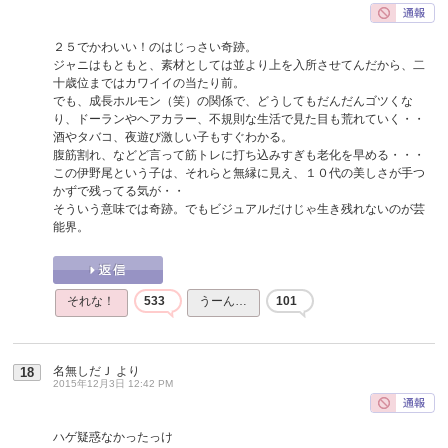
２５でかわいい！のはじっさい奇跡。
ジャニはもともと、素材としては並より上を入所させてんだから、二
十歳位まではカワイイの当たり前。
でも、成長ホルモン（笑）の関係で、どうしてもだんだんゴツくな
り、ドーランやヘアカラー、不規則な生活で見た目も荒れていく・・
酒やタバコ、夜遊び激しい子もすぐわかる。
腹筋割れ、などど言って筋トレに打ち込みすぎも老化を早める・・・
この伊野尾という子は、それらと無縁に見え、１０代の美しさが手つ
かずで残ってる気が・・
そういう意味では奇跡。でもビジュアルだけじゃ生き残れないのが芸
能界。
それな！
533
うーん…
101
名無しだＪ
より
18
2015年12月3日 12:42 PM
ハゲ疑惑なかったっけ