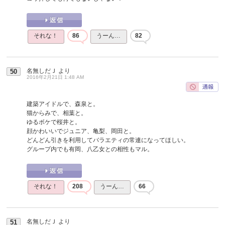
それな！
86
うーん…
82
名無しだＪ
より
50
2016年2月21日 1:48 AM
建築アイドルで、森泉と。
猫からみで、相葉と。
ゆるボケで桜井と。
顔かわいいでジュニア、亀梨、岡田と。
どんどん引きを利用してバラエティの常連になってほしい。
グループ内でも有岡、八乙女との相性もマル。
それな！
208
うーん…
66
名無しだＪ
より
51