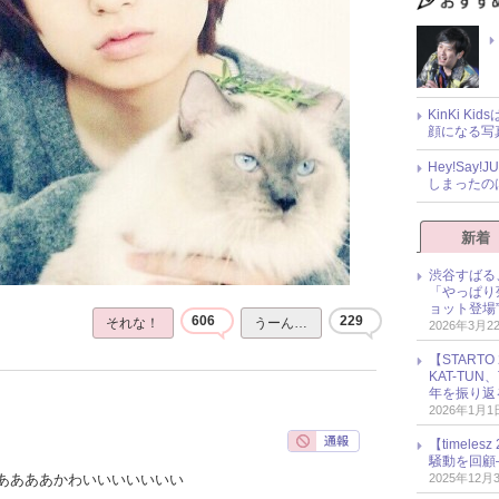
KinKi K
顔になる写
Hey!Sa
しまったの
新着
渋谷すばる
「やっぱり
ョット登場
606
229
それな！
うーん…
2026年3月2
【START
KAT-TU
年を振り返
2026年1月1
【timel
騒動を回顧
2025年12月
ああああかわいいいいいいい