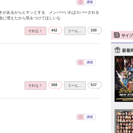
きがあるからヒヤッとする メンバーいればカバーされる
急に増えたから気をつけてほしいな
442
100
それな！
うーん…
サイゾ
新着
368
537
それな！
うーん…