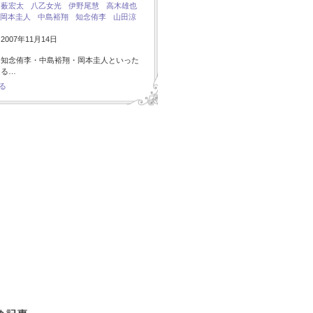
：
薮宏太
八乙女光
伊野尾慧
高木雄也
岡本圭人
中島裕翔
知念侑李
山田涼
007年11月14日
・知念侑李・中島裕翔・岡本圭人といった
ある…
る