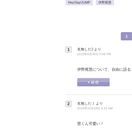
Hey!Say!JUMP
伊野尾慧
1
名無しだJ
より
1
2015年9月30日 5:56 PM
伊野尾慧について、自由に語る
名無しだＪ
より
2
2015年10月19日 9:22 AM
慧くん可愛い！