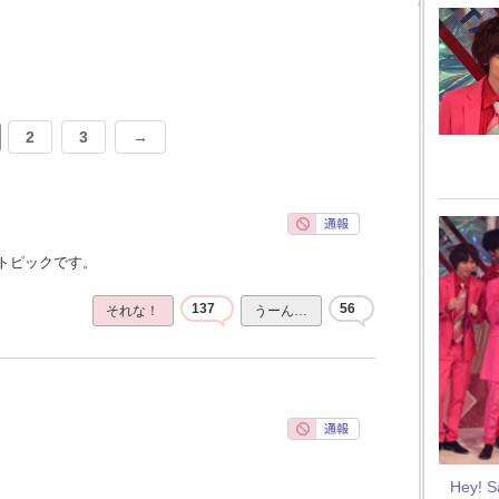
2
3
→
トピックです。
137
56
それな！
うーん…
Hey! 