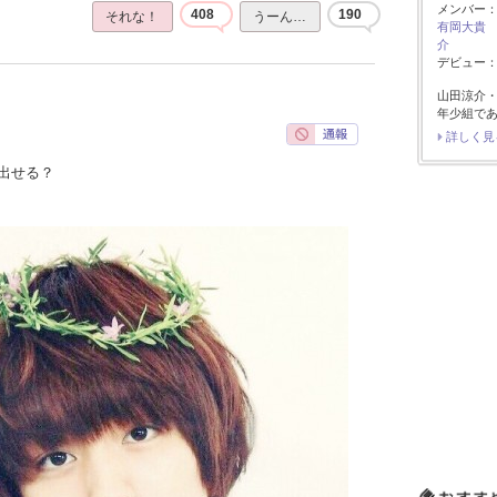
メンバー
408
190
それな！
うーん…
有岡大貴
介
デビュー：2
山田涼介
年少組で
詳しく見
出せる？