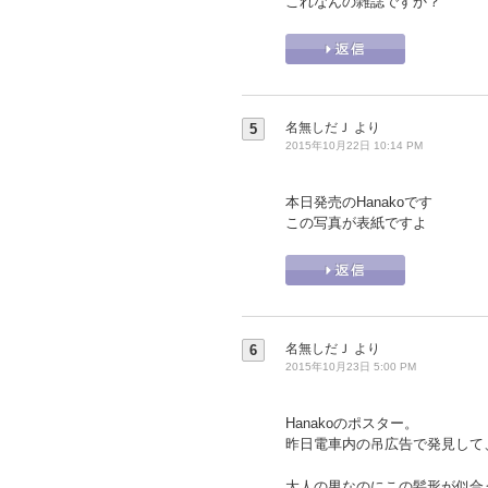
これなんの雑誌ですか？
名無しだＪ
より
5
2015年10月22日 10:14 PM
本日発売のHanakoです
この写真が表紙ですよ
名無しだＪ
より
6
2015年10月23日 5:00 PM
Hanakoのポスター。
昨日電車内の吊広告で発見して
大人の男なのにこの髪形が似合