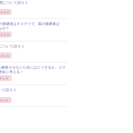
慧について語ろう
メント
Pの後継者はキスマイで、嵐の後継者は
Pなの？
メント
について語ろう
メント
Pを解散させないためにはどうするか、スマ
懸命に考える！
メント
いて語ろう
メント