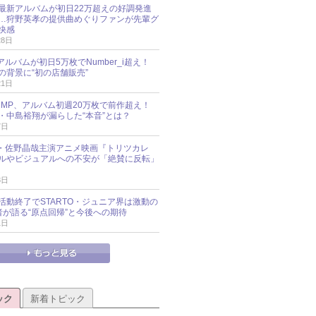
最新アルバムが初日22万超えの好調発進
…狩野英孝の提供曲めぐりファンが先輩グ
快感
28日
新アルバムが初日5万枚でNumber_i超え！
の背景に“初の店舗販売”
21日
y!JUMP、アルバム初週20万枚で前作超え！
・中島裕翔が漏らした“本音”とは？
7日
oup・佐野晶哉主演アニメ映画『トリツカレ
ルやビジュアルへの不安が「絶賛に反転」
3日
活動終了でSTARTO・ジュニア界は激動の
識者が語る“原点回帰”と今後への期待
1日
ック
新着トピック