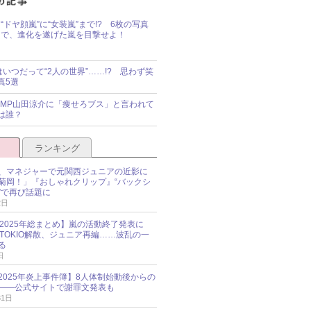
“ドヤ顔嵐”に“女装嵐”まで!? 6枚の写真
で、進化を遂げた嵐を目撃せよ！
idsはいつだって“2人の世界”……!? 思わず笑
真5選
y!JUMP山田涼介に「痩せろブス」と言われて
は誰？
ランキング
、マネジャーで元関西ジュニアの近影に
菊岡！」『おしゃれクリップ』“バックシ
”で再び話題に
2日
O 2025年総まとめ】嵐の活動終了発表に
N、TOKIO解散、ジュニア再編……波乱の一
る
日
esz 2025年炎上事件簿】8人体制始動後からの
――公式サイトで謝罪文発表も
31日