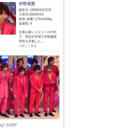
伊野尾慧
誕生日: 1990年6月22日
入所日:2001年9月
身長/ 体重: 173cm/54kg
血液型: A
文系が多いジャニーズの中
で、明治大学理工学部建築
学科を卒業した…
詳しく見る
Say! JUMP