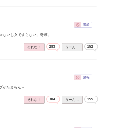
じゃないし女ですらない。奇跡。
283
152
それな！
うーん…
プがたまらん～
304
155
それな！
うーん…