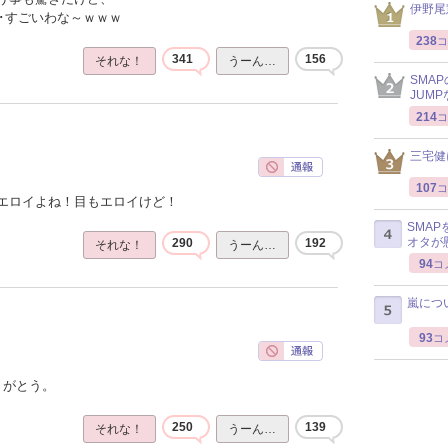
伊野尾
･･すごいわな～ｗｗｗ
238
コ
341
156
それな！
うーん…
SMA
JUM
214
コ
三宅健
107
コ
エロイよね！目もエロイけど！
SMA
オタが
290
192
それな！
うーん…
94
コ
嵐につ
93
コ
りがとう。
250
139
それな！
うーん…