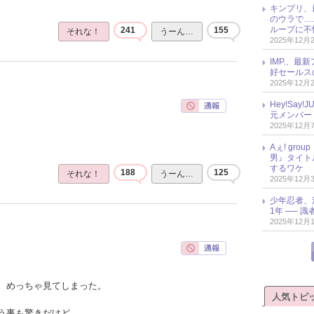
キンプリ、
のウラで…
ループに不
241
155
それな！
うーん…
2025年12月
IMP.、最
好セールス
2025年12月
Hey!Sa
元メンバー
2025年12月
Aぇ! gr
男』タイト
するワケ
188
125
それな！
うーん…
2025年12月
少年忍者、
1年 ── 
2025年12月
、めっちゃ見てしまった。
人気トピ
う事も驚きだけど、