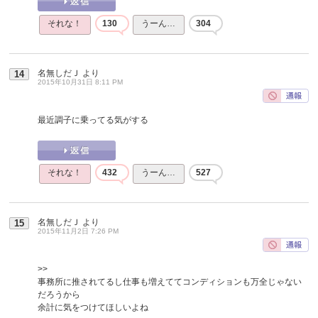
それな！
130
うーん…
304
名無しだＪ
より
14
2015年10月31日 8:11 PM
最近調子に乗ってる気がする
それな！
432
うーん…
527
名無しだＪ
より
15
2015年11月2日 7:26 PM
>>
事務所に推されてるし仕事も増えててコンディションも万全じゃない
だろうから
余計に気をつけてほしいよね