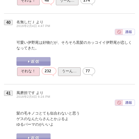
それな！
48
うーん…
274
名無しだＪ
より
40
2016年2月4日 4:47 PM
可愛い伊野尾は好物だが、そろそろ黒髪のカッコイイ伊野尾が恋しく
なってきた。
それな！
232
うーん…
77
風磨担です
より
41
2016年2月4日 6:24 PM
髪の毛キノコとても似合わないと思う
ゲスのなんたらさんとかぶるよ
ゆるパーマのがいいよ