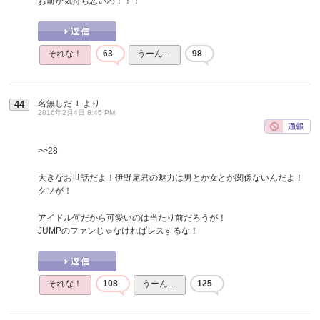
お前が気持ち悪いわ！！！
それな！
63
うーん…
98
名無しだＪ
より
44
2016年2月4日 8:46 PM
>>28
大きなお世話だよ！伊野尾君の魅力は男とか女とか関係ないんだよ！
クソが！
アイドル何だから可愛いのは当たり前だろうが！
JUMPのファンじゃなければレスするな！
それな！
108
うーん…
125