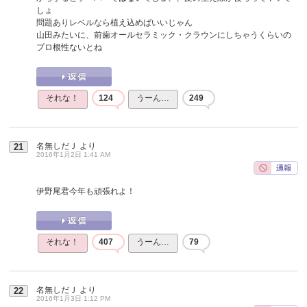
しょ
問題ありレベルなら植え込めばいいじゃん
山田みたいに、前歯オールセラミック・クラウンにしちゃうくらいの
プロ根性ないとね
それな！
124
うーん…
249
名無しだＪ
より
21
2016年1月2日 1:41 AM
伊野尾君今年も頑張れよ！
それな！
407
うーん…
79
名無しだＪ
より
22
2016年1月3日 1:12 PM