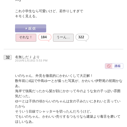
>>3
これ小学生なら可愛いけど、若作りしすぎで
キモく見える。
それな！
184
うーん…
322
名無しだＪ
より
32
2016年1月19日 5:53 PM
いのちゃん、外見を徹底的にかわいくして大正解！
数年前にd誌で中島ゆーとが撮った写真が、かわいい伊野尾の初期かな
あ。
海岸で強風だったから髪が顔にかかって今のような女の子っぽい雰囲
気だった。
ゆーとは子供の頃からいのちゃんは女の子みたいにきれいと言ってい
たから
そういう目線でシャッターを切ったんだろうけど。
でもいのちゃん、かわいい売りするつもりなら建築より毒舌を磨いて
ほしいなあ。