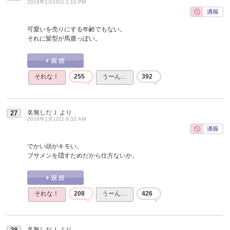
2016年1月10日 1:10 PM
可愛いを売りにする年齢でもない。
それに髪型が馬鹿っぽい。
それな！
255
うーん…
392
名無しだＪ
より
27
2016年1月12日 8:32 AM
でかい頭がキモい。
ブサメンを隠すためだから仕方ないか。
それな！
208
うーん…
426
名無しだＪ
より