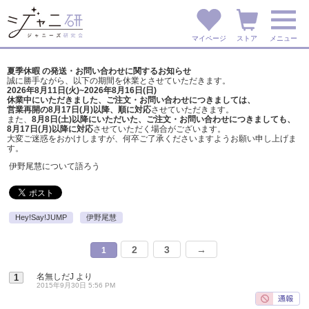
マイページ
ストア
メニュー
夏季休暇 の発送・お問い合わせに関するお知らせ
誠に勝手ながら、以下の期間を休業とさせていただきます。
2026年8月11日(火)~2026年8月16日(日)
休業中にいただきました、ご注文・お問い合わせにつきましては、
営業再開の8月17日(月)以降、順に対応
させていただきます。
また、
8月8日(土)以降にいただいた、ご注文・
お問い合わせにつきましても、
8月17日(月)以降に対応
させていただく場合がございます。
大変ご迷惑をおかけしますが、
何卒ご了承くださいますようお願い申し上げま
す。
伊野尾慧について語ろう
Hey!Say!JUMP
伊野尾慧
2
3
→
1
名無しだJ
より
1
2015年9月30日 5:56 PM