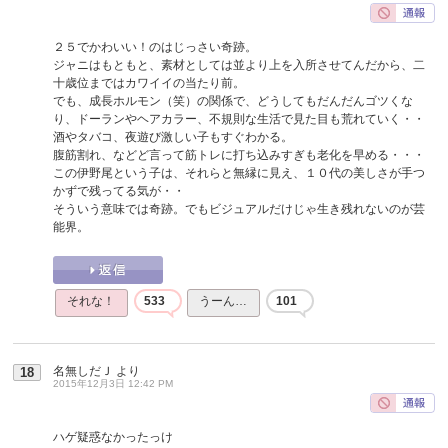
２５でかわいい！のはじっさい奇跡。
ジャニはもともと、素材としては並より上を入所させてんだから、二
十歳位まではカワイイの当たり前。
でも、成長ホルモン（笑）の関係で、どうしてもだんだんゴツくな
り、ドーランやヘアカラー、不規則な生活で見た目も荒れていく・・
酒やタバコ、夜遊び激しい子もすぐわかる。
腹筋割れ、などど言って筋トレに打ち込みすぎも老化を早める・・・
この伊野尾という子は、それらと無縁に見え、１０代の美しさが手つ
かずで残ってる気が・・
そういう意味では奇跡。でもビジュアルだけじゃ生き残れないのが芸
能界。
それな！
533
うーん…
101
名無しだＪ
より
18
2015年12月3日 12:42 PM
ハゲ疑惑なかったっけ