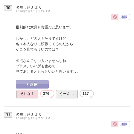
名無しだＪ
より
30
2016年1月18日 1:22 AM
批判的な意見も貴重だと思います。
しかし、どの人もそうですけど
各々本人なりに頑張ってるのだから
そこを見てもよいのでは？
欠点なんてない人いませんしね。
プラス、いい所も含めて
見てあげるともっといいと思いますよ。
それな！
376
うーん…
117
名無しだＪ
より
31
2016年1月18日 7:54 PM