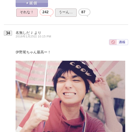
それな！
242
うーん…
87
名無しだＪ
より
34
2016年1月25日 10:15 PM
伊野尾ちゃん最高ー！