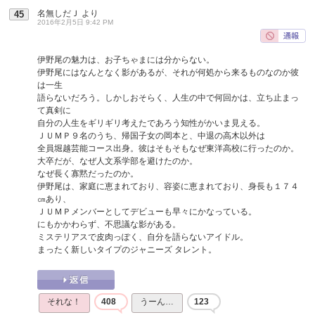
名無しだＪ
より
45
2016年2月5日 9:42 PM
伊野尾の魅力は、お子ちゃまには分からない。
伊野尾にはなんとなく影があるが、それが何処から来るものなのか彼
は一生
語らないだろう。しかしおそらく、人生の中で何回かは、立ち止まっ
て真剣に
自分の人生をギリギリ考えたであろう知性がかいま見える。
ＪＵＭＰ９名のうち、帰国子女の岡本と、中退の高木以外は
全員堀越芸能コース出身。彼はそもそもなぜ東洋高校に行ったのか。
大卒だが、なぜ人文系学部を避けたのか。
なぜ長く寡黙だったのか。
伊野尾は、家庭に恵まれており、容姿に恵まれており、身長も１７４
㎝あり、
ＪＵＭＰメンバーとしてデビューも早々にかなっている。
にもかかわらず、不思議な影がある。
ミステリアスで皮肉っぽく、自分を語らないアイドル。
まったく新しいタイプのジャニーズ タレント。
それな！
408
うーん…
123