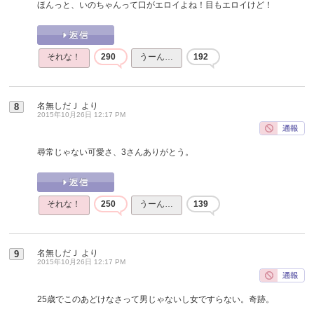
ほんっと、いのちゃんって口がエロイよね！目もエロイけど！
それな！
290
うーん…
192
名無しだＪ
より
8
2015年10月26日 12:17 PM
尋常じゃない可愛さ、3さんありがとう。
それな！
250
うーん…
139
名無しだＪ
より
9
2015年10月26日 12:17 PM
25歳でこのあどけなさって男じゃないし女ですらない。奇跡。