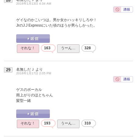
28
2016年1月13日 4:34 AM
ゲイなのかこいつは。男か女かハッキリしろや！
JrのJ.J Expressにいた頃のほうが男らしかった。
それな！
163
うーん…
328
名無しだＪ
より
29
2016年1月17日 2:05 PM
ゲスのボーカル
雨上がりのほとちゃん
髪型一緒
それな！
193
うーん…
310