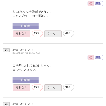
どこがいいのか理解できない。
ジャンプの中では一番嫌い。
それな！
275
うーん…
485
名無しだＪ
より
25
2016年1月7日 11:50 AM
ごり押しされてるだけじゃん。
大したことはない。
それな！
271
うーん…
393
名無しだＪ
より
26