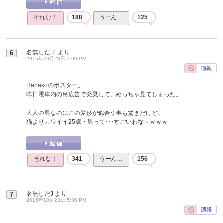
それな！
188
うーん…
125
名無しだＪ
より
6
2015年10月23日 5:00 PM
Hanakoのポスター。
昨日電車内の吊広告で発見して、めっちゃ見てしまった。
大人の男なのにこの髪形が似合う事も驚きだけど、
猫よりカワイイ25歳・男って･･･すごいわな～ｗｗｗ
それな！
341
うーん…
156
名無しだJ
より
7
2015年10月23日 5:36 PM