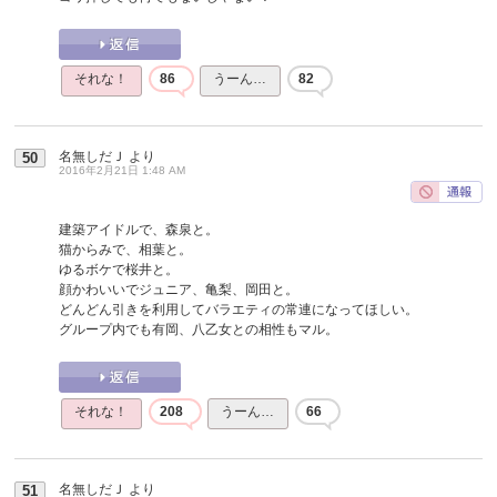
それな！
86
うーん…
82
名無しだＪ
より
50
2016年2月21日 1:48 AM
建築アイドルで、森泉と。
猫からみで、相葉と。
ゆるボケで桜井と。
顔かわいいでジュニア、亀梨、岡田と。
どんどん引きを利用してバラエティの常連になってほしい。
グループ内でも有岡、八乙女との相性もマル。
それな！
208
うーん…
66
名無しだＪ
より
51