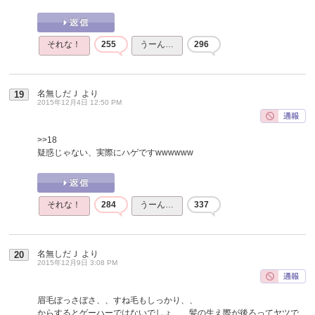
それな！
255
うーん…
296
名無しだＪ
より
19
2015年12月4日 12:50 PM
>>18
疑惑じゃない、実際にハゲですwwwwww
それな！
284
うーん…
337
名無しだＪ
より
20
2015年12月9日 3:08 PM
眉毛ぼっさぼさ、、すね毛もしっかり、、
からするとゲーハーではないでしょ、、髪の生え際が後ろってヤツで