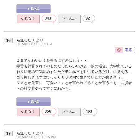
それな！
343
うーん…
82
名無しだＪ
より
16
2015年11月6日 2:09 PM
２５でかわいい！を売るにすのはもう・・・
毒舌も計算されてのものだったらいいけど、彼の場合、大学出ている
わりに場の空気読めずにただ単に暴言を吐いているだけ。に見える。
ゴリ押しされずにひっそりとヲタ内で生きていた方が良さそう。
Ｖ６とか先輩に「可愛い！」とか言われてる！とか言うのも、共演者
への社交辞令ってすぐにわかる。
それな！
356
うーん…
463
名無しだＪ
より
17
2015年11月15日 12:15 PM