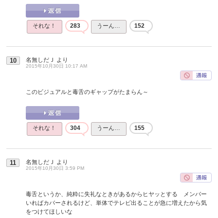
それな！
283
うーん…
152
名無しだＪ
より
10
2015年10月30日 10:17 AM
このビジュアルと毒舌のギャップがたまらん～
それな！
304
うーん…
155
名無しだＪ
より
11
2015年10月30日 3:59 PM
毒舌というか、純粋に失礼なときがあるからヒヤッとする メンバー
いればカバーされるけど、単体でテレビ出ることが急に増えたから気
をつけてほしいな