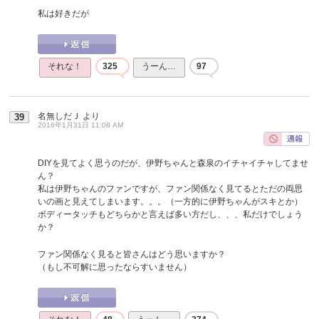
私は好きだが
それな！
325
うーん…
97
名無しだＪ
より
39
2016年1月31日 11:08 AM
DIYを見てよく思うのだが、伊野ちゃんと森泉のイチャイチャしてませ
ん？
私は伊野ちゃんのファンですが、ファン関係なく見てるとただの両思
いの画と見えてしまいます。。。（一方的に伊野ちゃんがスキとか）
ボディータッチもどちらかと言えば多い方だし、、、私だけでしょう
か？
ファン関係なく見ると皆さんはどう思いますか？
（もし不可解に思ったならすいません）