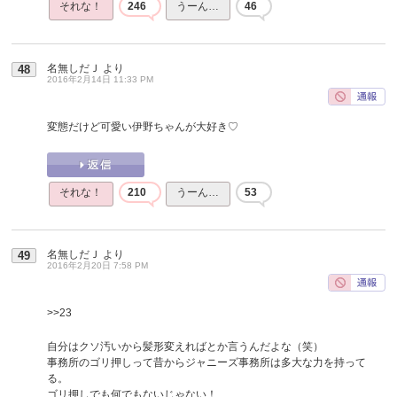
それな！
246
うーん…
46
名無しだＪ
より
48
2016年2月14日 11:33 PM
変態だけど可愛い伊野ちゃんが大好き♡
それな！
210
うーん…
53
名無しだＪ
より
49
2016年2月20日 7:58 PM
>>23
自分はクソ汚いから髪形変えればとか言うんだよな（笑）
事務所のゴリ押しって昔からジャニーズ事務所は多大な力を持って
る。
ゴリ押しでも何でもないじゃない！