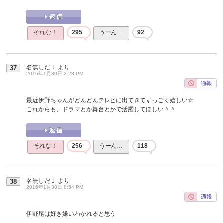
それな！
295
うーん…
92
名無しだＪ
より
37
2016年1月30日 3:28 PM
最近伊野ちゃんがどんどんテレビに出てきてすっごく嬉しい☆
これからも、ドラマとか舞台とかで活躍してほしい＾＾
それな！
256
うーん…
118
名無しだＪ
より
38
2016年1月30日 8:54 PM
伊野尾は好き嫌いわかれると思う