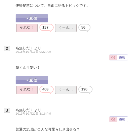
伊野尾慧について、自由に語るトピックです。
それな！
137
うーん…
56
名無しだＪ
より
2
2015年10月19日 9:22 AM
慧くん可愛い！
それな！
408
うーん…
190
名無しだＪ
より
3
2015年10月22日 3:16 PM
普通の25歳がこんな可愛らしさ出せる？