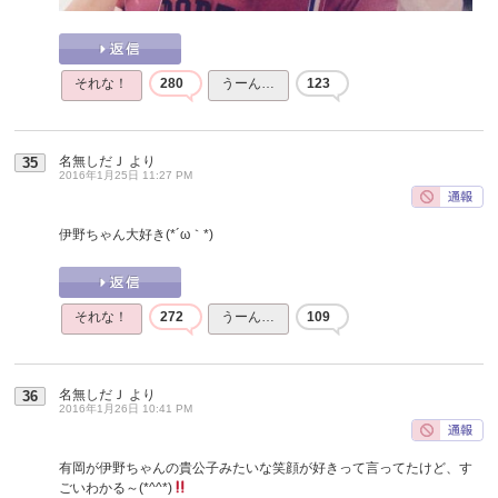
それな！
280
うーん…
123
名無しだＪ
より
35
2016年1月25日 11:27 PM
伊野ちゃん大好き(*´ω｀*)
それな！
272
うーん…
109
名無しだＪ
より
36
2016年1月26日 10:41 PM
有岡が伊野ちゃんの貴公子みたいな笑顔が好きって言ってたけど、す
ごいわかる～(*^^*)