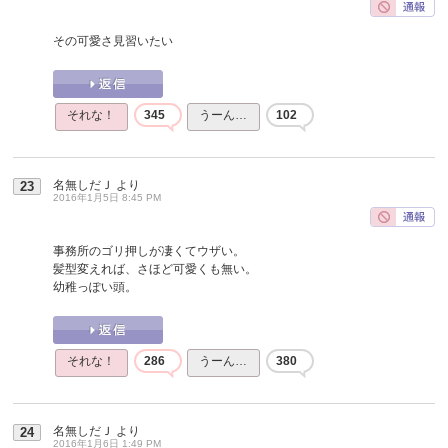
その可愛さ見習いたい
それな！
345
うーん…
102
名無しだＪ
より
23
2016年1月5日 8:45 PM
事務所のゴリ押しが凄くてウザい。
髪型変えれば、さほど可愛くも無い。
幼稚っぽい頭。
それな！
286
うーん…
380
名無しだＪ
より
24
2016年1月6日 1:49 PM