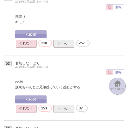
2016年2月22日 2:44 PM
目障り
キモイ
それな！
118
うーん…
257
名無しだＪ
より
52
2016年2月22日 5:07 PM
>>39
森泉ちゃんとは兄弟感っていう感じがする
それな！
153
うーん…
37