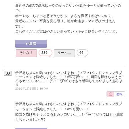
最近そのd誌で髙木ゆーやのかっこいい写真をゆーとが撮っていたの
で、
ゆーやも、ちょっと悪そうなかっこよさを徹底すればいいのに。
最近のメンバー写真を見る限り、地が出過ぎ（ママ呼びの甘えん
坊）。
こわそうだけど実はやさしい男っていうキャラ似合いそうだけど。
それな！
239
うーん…
66
伊野尾ちゃんの猫っぽさいいですよね～( 〃▽〃)ペットショップラブ
33
モーションは悶絶しました…！！//////可愛い…！ 図面を描けちゃうとこ
ろもカッコいい……！(*´ω｀*)DIYではもう感動しちゃいました(笑)
よ
り
2016年1月25日 6:36 PM
伊野尾ちゃんの猫っぽさいいですよね～( 〃▽〃)ペットショップラブ
モーションは悶絶しました…！！//////可愛い…！
図面を描けちゃうところもカッコいい……！(*´ω｀*)DIYではもう感動
しちゃいました(笑)