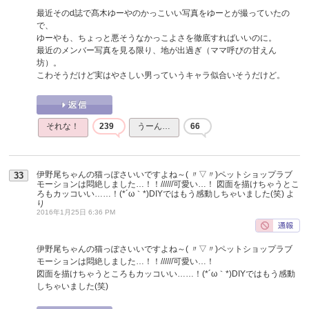
最近そのd誌で髙木ゆーやのかっこいい写真をゆーとが撮っていたの
で、
ゆーやも、ちょっと悪そうなかっこよさを徹底すればいいのに。
最近のメンバー写真を見る限り、地が出過ぎ（ママ呼びの甘えん
坊）。
こわそうだけど実はやさしい男っていうキャラ似合いそうだけど。
それな！
239
うーん…
66
伊野尾ちゃんの猫っぽさいいですよね～( 〃▽〃)ペットショップラブ
33
モーションは悶絶しました…！！//////可愛い…！ 図面を描けちゃうとこ
ろもカッコいい……！(*´ω｀*)DIYではもう感動しちゃいました(笑)
よ
り
2016年1月25日 6:36 PM
伊野尾ちゃんの猫っぽさいいですよね～( 〃▽〃)ペットショップラブ
モーションは悶絶しました…！！//////可愛い…！
図面を描けちゃうところもカッコいい……！(*´ω｀*)DIYではもう感動
しちゃいました(笑)