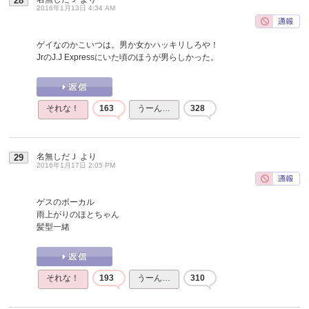
28
2016年1月13日 4:34 AM
ゲイなのかこいつは。男か女かハッキリしろや！
JrのJ.J Expressにいた頃のほうが男らしかった。
それな！
163
うーん…
328
名無しだＪ
より
29
2016年1月17日 2:05 PM
ゲスのボーカル
雨上がりのほとちゃん
髪型一緒
それな！
193
うーん…
310