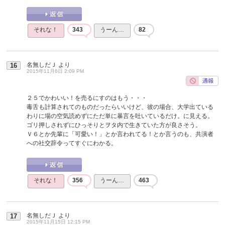
それな！
343
うーん…
82
名無しだＪ
より
16
2015年11月6日 2:09 PM
２５でかわいい！を売るにすのはもう・・・
毒舌も計算されてのものだったらいいけど、彼の場合、大学出ている
わりに場の空気読めずにただ単に暴言を吐いているだけ。に見える。
ゴリ押しされずにひっそりとヲタ内で生きていた方が良さそう。
Ｖ６とか先輩に「可愛い！」とか言われてる！とか言うのも、共演者
への社交辞令ってすぐにわかる。
それな！
356
うーん…
463
名無しだＪ
より
17
2015年11月15日 12:15 PM