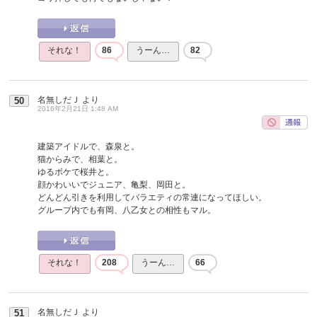
それな！
86
うーん…
82
名無しだＪ
より
50
2016年2月21日 1:48 AM
建築アイドルで、森泉と。
猫からみで、相葉と。
ゆるボケで桜井と。
顔かわいいでジュニア、亀梨、岡田と。
どんどん引きを利用してバラエティの常連になってほしい。
グループ内でも有岡、八乙女との相性もマル。
それな！
208
うーん…
66
名無しだＪ
より
51