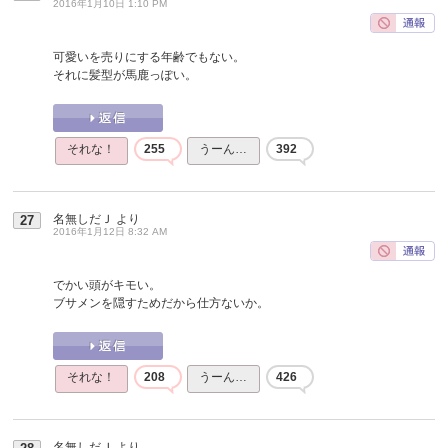
2016年1月10日 1:10 PM
可愛いを売りにする年齢でもない。
それに髪型が馬鹿っぽい。
それな！
255
うーん…
392
名無しだＪ
より
27
2016年1月12日 8:32 AM
でかい頭がキモい。
ブサメンを隠すためだから仕方ないか。
それな！
208
うーん…
426
名無しだＪ
より