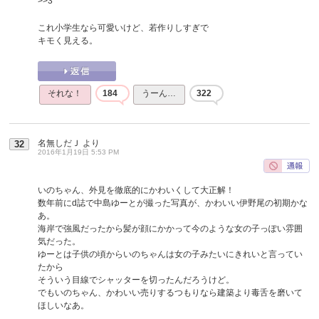
>>3
これ小学生なら可愛いけど、若作りしすぎで
キモく見える。
それな！
184
うーん…
322
名無しだＪ
より
32
2016年1月19日 5:53 PM
いのちゃん、外見を徹底的にかわいくして大正解！
数年前にd誌で中島ゆーとが撮った写真が、かわいい伊野尾の初期かな
あ。
海岸で強風だったから髪が顔にかかって今のような女の子っぽい雰囲
気だった。
ゆーとは子供の頃からいのちゃんは女の子みたいにきれいと言ってい
たから
そういう目線でシャッターを切ったんだろうけど。
でもいのちゃん、かわいい売りするつもりなら建築より毒舌を磨いて
ほしいなあ。