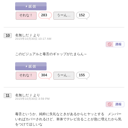
それな！
283
うーん…
152
名無しだＪ
より
10
2015年10月30日 10:17 AM
このビジュアルと毒舌のギャップがたまらん～
それな！
304
うーん…
155
名無しだＪ
より
11
2015年10月30日 3:59 PM
毒舌というか、純粋に失礼なときがあるからヒヤッとする メンバー
いればカバーされるけど、単体でテレビ出ることが急に増えたから気
をつけてほしいな