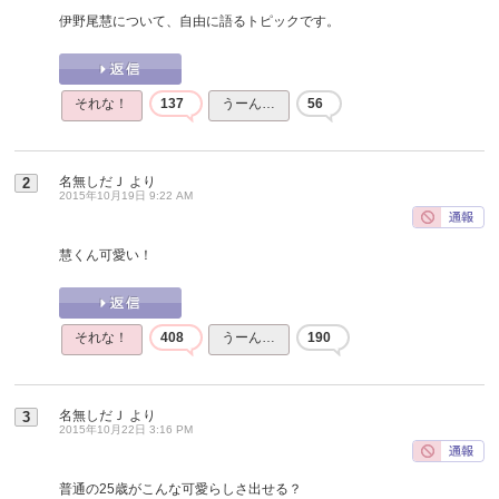
伊野尾慧について、自由に語るトピックです。
それな！
137
うーん…
56
名無しだＪ
より
2
2015年10月19日 9:22 AM
慧くん可愛い！
それな！
408
うーん…
190
名無しだＪ
より
3
2015年10月22日 3:16 PM
普通の25歳がこんな可愛らしさ出せる？