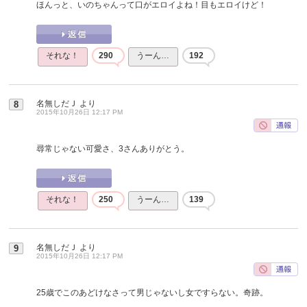
ほんっと、いのちゃんって口がエロイよね！目もエロイけど！
それな！
290
うーん…
192
名無しだＪ
より
8
2015年10月26日 12:17 PM
尋常じゃない可愛さ、3さんありがとう。
それな！
250
うーん…
139
名無しだＪ
より
9
2015年10月26日 12:17 PM
25歳でこのあどけなさって男じゃないし女ですらない。奇跡。