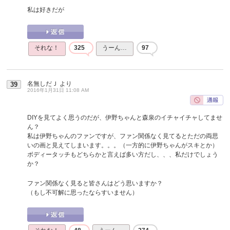
私は好きだが
それな！
325
うーん…
97
名無しだＪ
より
39
2016年1月31日 11:08 AM
DIYを見てよく思うのだが、伊野ちゃんと森泉のイチャイチャしてませ
ん？
私は伊野ちゃんのファンですが、ファン関係なく見てるとただの両思
いの画と見えてしまいます。。。（一方的に伊野ちゃんがスキとか）
ボディータッチもどちらかと言えば多い方だし、、、私だけでしょう
か？
ファン関係なく見ると皆さんはどう思いますか？
（もし不可解に思ったならすいません）