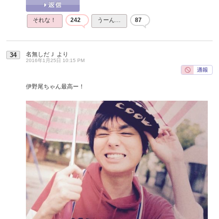
それな！
242
うーん…
87
名無しだＪ
より
34
2016年1月25日 10:15 PM
伊野尾ちゃん最高ー！