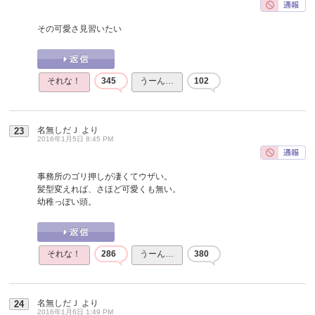
その可愛さ見習いたい
それな！
345
うーん…
102
名無しだＪ
より
23
2016年1月5日 8:45 PM
事務所のゴリ押しが凄くてウザい。
髪型変えれば、さほど可愛くも無い。
幼稚っぽい頭。
それな！
286
うーん…
380
名無しだＪ
より
24
2016年1月6日 1:49 PM