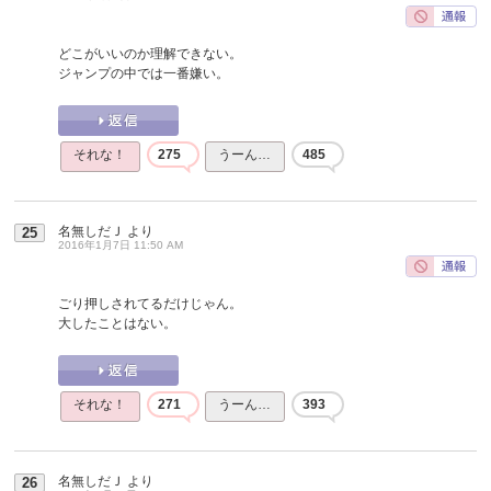
どこがいいのか理解できない。
ジャンプの中では一番嫌い。
それな！
275
うーん…
485
名無しだＪ
より
25
2016年1月7日 11:50 AM
ごり押しされてるだけじゃん。
大したことはない。
それな！
271
うーん…
393
名無しだＪ
より
26