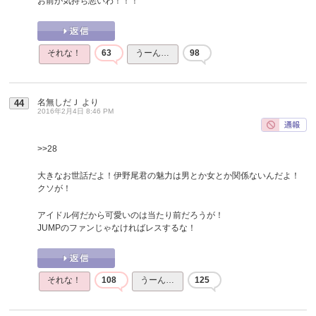
お前が気持ち悪いわ！！！
それな！
63
うーん…
98
名無しだＪ
より
44
2016年2月4日 8:46 PM
>>28
大きなお世話だよ！伊野尾君の魅力は男とか女とか関係ないんだよ！
クソが！
アイドル何だから可愛いのは当たり前だろうが！
JUMPのファンじゃなければレスするな！
それな！
108
うーん…
125