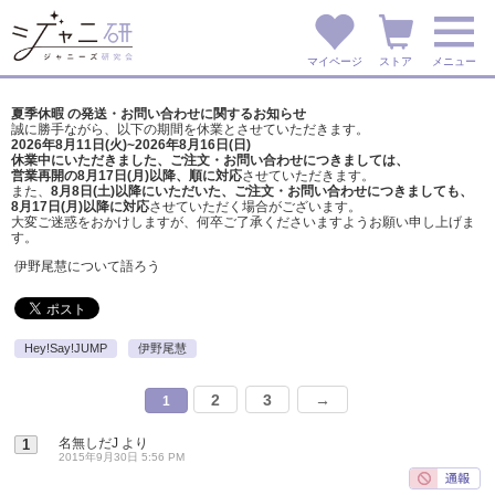
マイページ
ストア
メニュー
夏季休暇 の発送・お問い合わせに関するお知らせ
誠に勝手ながら、以下の期間を休業とさせていただきます。
2026年8月11日(火)~2026年8月16日(日)
休業中にいただきました、ご注文・お問い合わせにつきましては、
営業再開の8月17日(月)以降、順に対応
させていただきます。
また、
8月8日(土)以降にいただいた、ご注文・
お問い合わせにつきましても、
8月17日(月)以降に対応
させていただく場合がございます。
大変ご迷惑をおかけしますが、
何卒ご了承くださいますようお願い申し上げま
す。
伊野尾慧について語ろう
Hey!Say!JUMP
伊野尾慧
2
3
→
1
名無しだJ
より
1
2015年9月30日 5:56 PM