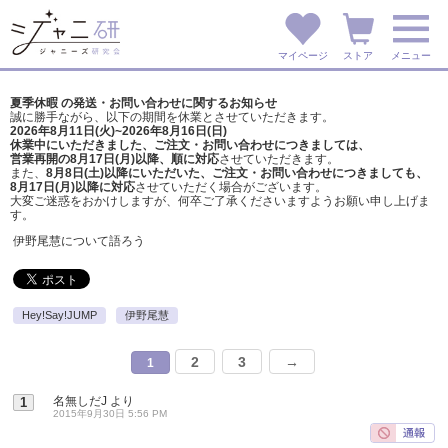
マイページ
ストア
メニュー
夏季休暇 の発送・お問い合わせに関するお知らせ
誠に勝手ながら、以下の期間を休業とさせていただきます。
2026年8月11日(火)~2026年8月16日(日)
休業中にいただきました、ご注文・お問い合わせにつきましては、
営業再開の8月17日(月)以降、順に対応
させていただきます。
また、
8月8日(土)以降にいただいた、ご注文・
お問い合わせにつきましても、
8月17日(月)以降に対応
させていただく場合がございます。
大変ご迷惑をおかけしますが、
何卒ご了承くださいますようお願い申し上げま
す。
伊野尾慧について語ろう
Hey!Say!JUMP
伊野尾慧
2
3
→
1
名無しだJ
より
1
2015年9月30日 5:56 PM