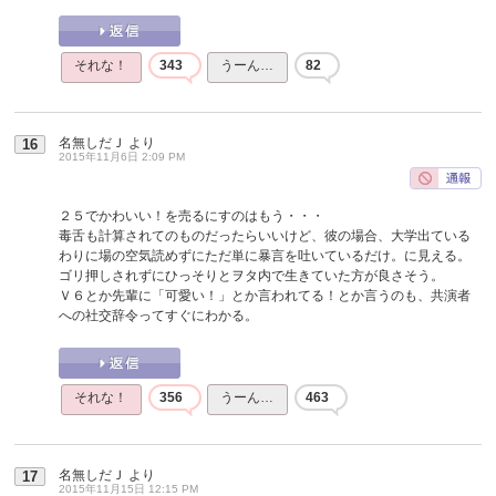
それな！
343
うーん…
82
名無しだＪ
より
16
2015年11月6日 2:09 PM
２５でかわいい！を売るにすのはもう・・・
毒舌も計算されてのものだったらいいけど、彼の場合、大学出ている
わりに場の空気読めずにただ単に暴言を吐いているだけ。に見える。
ゴリ押しされずにひっそりとヲタ内で生きていた方が良さそう。
Ｖ６とか先輩に「可愛い！」とか言われてる！とか言うのも、共演者
への社交辞令ってすぐにわかる。
それな！
356
うーん…
463
名無しだＪ
より
17
2015年11月15日 12:15 PM