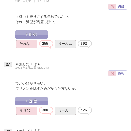
2016年1月10日 1:10 PM
可愛いを売りにする年齢でもない。
それに髪型が馬鹿っぽい。
それな！
255
うーん…
392
名無しだＪ
より
27
2016年1月12日 8:32 AM
でかい頭がキモい。
ブサメンを隠すためだから仕方ないか。
それな！
208
うーん…
426
名無しだＪ
より