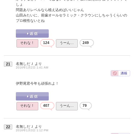
しょ
問題ありレベルなら植え込めばいいじゃん
山田みたいに、前歯オールセラミック・クラウンにしちゃうくらいの
プロ根性ないとね
それな！
124
うーん…
249
名無しだＪ
より
21
2016年1月2日 1:41 AM
伊野尾君今年も頑張れよ！
それな！
407
うーん…
79
名無しだＪ
より
22
2016年1月3日 1:12 PM