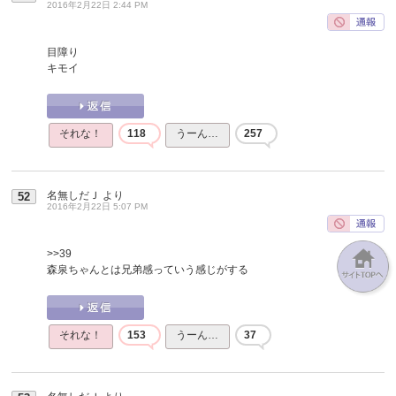
2016年2月22日 2:44 PM
目障り
キモイ
それな！
118
うーん…
257
名無しだＪ
より
52
2016年2月22日 5:07 PM
>>39
森泉ちゃんとは兄弟感っていう感じがする
それな！
153
うーん…
37