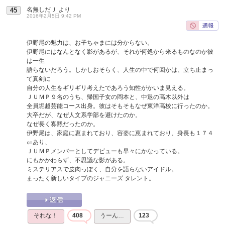
名無しだＪ
より
45
2016年2月5日 9:42 PM
伊野尾の魅力は、お子ちゃまには分からない。
伊野尾にはなんとなく影があるが、それが何処から来るものなのか彼
は一生
語らないだろう。しかしおそらく、人生の中で何回かは、立ち止まっ
て真剣に
自分の人生をギリギリ考えたであろう知性がかいま見える。
ＪＵＭＰ９名のうち、帰国子女の岡本と、中退の高木以外は
全員堀越芸能コース出身。彼はそもそもなぜ東洋高校に行ったのか。
大卒だが、なぜ人文系学部を避けたのか。
なぜ長く寡黙だったのか。
伊野尾は、家庭に恵まれており、容姿に恵まれており、身長も１７４
㎝あり、
ＪＵＭＰメンバーとしてデビューも早々にかなっている。
にもかかわらず、不思議な影がある。
ミステリアスで皮肉っぽく、自分を語らないアイドル。
まったく新しいタイプのジャニーズ タレント。
それな！
408
うーん…
123