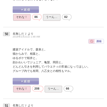
それな！
86
うーん…
82
名無しだＪ
より
50
2016年2月21日 1:48 AM
建築アイドルで、森泉と。
猫からみで、相葉と。
ゆるボケで桜井と。
顔かわいいでジュニア、亀梨、岡田と。
どんどん引きを利用してバラエティの常連になってほしい。
グループ内でも有岡、八乙女との相性もマル。
それな！
208
うーん…
66
名無しだＪ
より
51