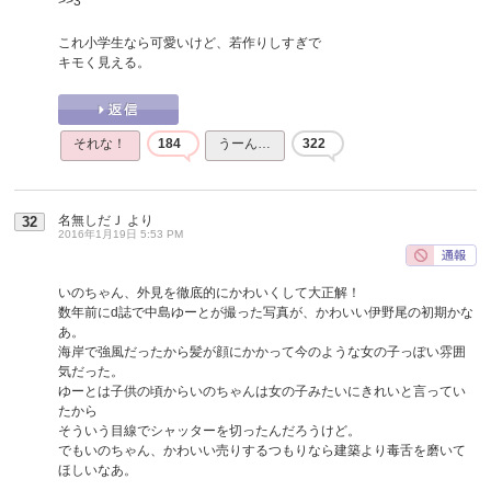
>>3
これ小学生なら可愛いけど、若作りしすぎで
キモく見える。
それな！
184
うーん…
322
名無しだＪ
より
32
2016年1月19日 5:53 PM
いのちゃん、外見を徹底的にかわいくして大正解！
数年前にd誌で中島ゆーとが撮った写真が、かわいい伊野尾の初期かな
あ。
海岸で強風だったから髪が顔にかかって今のような女の子っぽい雰囲
気だった。
ゆーとは子供の頃からいのちゃんは女の子みたいにきれいと言ってい
たから
そういう目線でシャッターを切ったんだろうけど。
でもいのちゃん、かわいい売りするつもりなら建築より毒舌を磨いて
ほしいなあ。