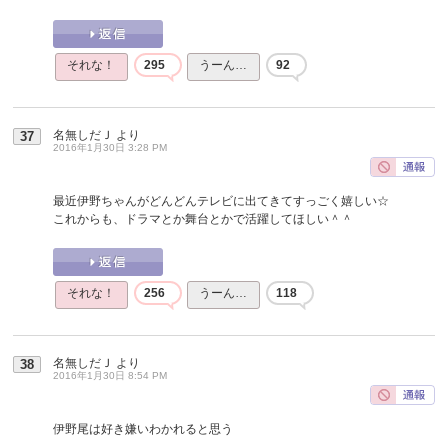
それな！
295
うーん…
92
名無しだＪ
より
37
2016年1月30日 3:28 PM
最近伊野ちゃんがどんどんテレビに出てきてすっごく嬉しい☆
これからも、ドラマとか舞台とかで活躍してほしい＾＾
それな！
256
うーん…
118
名無しだＪ
より
38
2016年1月30日 8:54 PM
伊野尾は好き嫌いわかれると思う