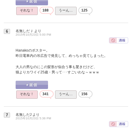
それな！
188
うーん…
125
名無しだＪ
より
6
2015年10月23日 5:00 PM
Hanakoのポスター。
昨日電車内の吊広告で発見して、めっちゃ見てしまった。
大人の男なのにこの髪形が似合う事も驚きだけど、
猫よりカワイイ25歳・男って･･･すごいわな～ｗｗｗ
それな！
341
うーん…
156
名無しだJ
より
7
2015年10月23日 5:36 PM