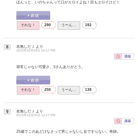
ほんっと、いのちゃんって口がエロイよね！目もエロイけど！
それな！
290
うーん…
192
名無しだＪ
より
8
2015年10月26日 12:17 PM
尋常じゃない可愛さ、3さんありがとう。
それな！
250
うーん…
139
名無しだＪ
より
9
2015年10月26日 12:17 PM
25歳でこのあどけなさって男じゃないし女ですらない。奇跡。