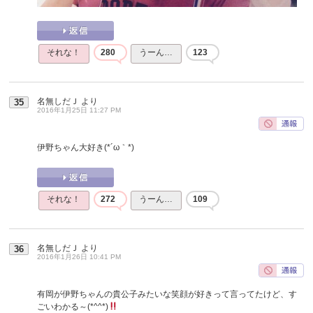
それな！
280
うーん…
123
名無しだＪ
より
35
2016年1月25日 11:27 PM
伊野ちゃん大好き(*´ω｀*)
それな！
272
うーん…
109
名無しだＪ
より
36
2016年1月26日 10:41 PM
有岡が伊野ちゃんの貴公子みたいな笑顔が好きって言ってたけど、す
ごいわかる～(*^^*)