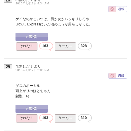
28
2016年1月13日 4:34 AM
ゲイなのかこいつは。男か女かハッキリしろや！
JrのJ.J Expressにいた頃のほうが男らしかった。
それな！
163
うーん…
328
名無しだＪ
より
29
2016年1月17日 2:05 PM
ゲスのボーカル
雨上がりのほとちゃん
髪型一緒
それな！
193
うーん…
310