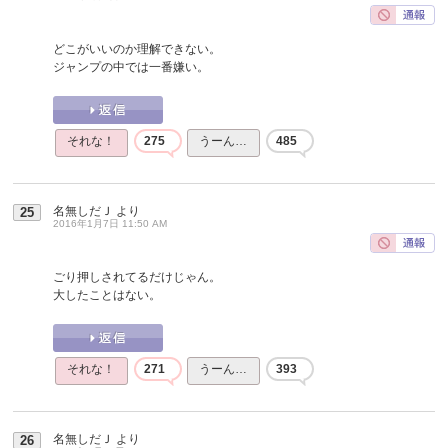
どこがいいのか理解できない。
ジャンプの中では一番嫌い。
それな！
275
うーん…
485
名無しだＪ
より
25
2016年1月7日 11:50 AM
ごり押しされてるだけじゃん。
大したことはない。
それな！
271
うーん…
393
名無しだＪ
より
26