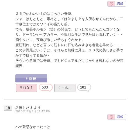
２５でかわいい！のはじっさい奇跡。
ジャニはもともと、素材としては並より上を入所させてんだから、二
十歳位まではカワイイの当たり前。
でも、成長ホルモン（笑）の関係で、どうしてもだんだんゴツくな
り、ドーランやヘアカラー、不規則な生活で見た目も荒れていく・・
酒やタバコ、夜遊び激しい子もすぐわかる。
腹筋割れ、などど言って筋トレに打ち込みすぎも老化を早める・・・
この伊野尾という子は、それらと無縁に見え、１０代の美しさが手つ
かずで残ってる気が・・
そういう意味では奇跡。でもビジュアルだけじゃ生き残れないのが芸
能界。
それな！
533
うーん…
101
名無しだＪ
より
18
2015年12月3日 12:42 PM
ハゲ疑惑なかったっけ