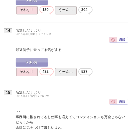
それな！
130
うーん…
304
名無しだＪ
より
14
2015年10月31日 8:11 PM
最近調子に乗ってる気がする
それな！
432
うーん…
527
名無しだＪ
より
15
2015年11月2日 7:26 PM
>>
事務所に推されてるし仕事も増えててコンディションも万全じゃない
だろうから
余計に気をつけてほしいよね