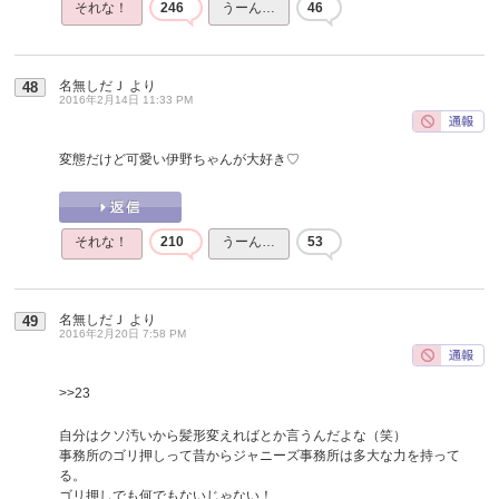
それな！
246
うーん…
46
名無しだＪ
より
48
2016年2月14日 11:33 PM
変態だけど可愛い伊野ちゃんが大好き♡
それな！
210
うーん…
53
名無しだＪ
より
49
2016年2月20日 7:58 PM
>>23
自分はクソ汚いから髪形変えればとか言うんだよな（笑）
事務所のゴリ押しって昔からジャニーズ事務所は多大な力を持って
る。
ゴリ押しでも何でもないじゃない！