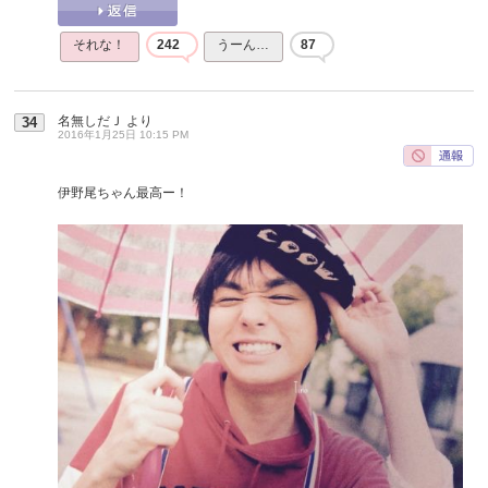
それな！
242
うーん…
87
名無しだＪ
より
34
2016年1月25日 10:15 PM
伊野尾ちゃん最高ー！