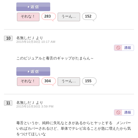
それな！
283
うーん…
152
名無しだＪ
より
10
2015年10月30日 10:17 AM
このビジュアルと毒舌のギャップがたまらん～
それな！
304
うーん…
155
名無しだＪ
より
11
2015年10月30日 3:59 PM
毒舌というか、純粋に失礼なときがあるからヒヤッとする メンバー
いればカバーされるけど、単体でテレビ出ることが急に増えたから気
をつけてほしいな