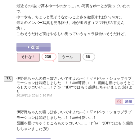
最近そのd誌で髙木ゆーやのかっこいい写真をゆーとが撮っていたの
で、
ゆーやも、ちょっと悪そうなかっこよさを徹底すればいいのに。
最近のメンバー写真を見る限り、地が出過ぎ（ママ呼びの甘えん
坊）。
こわそうだけど実はやさしい男っていうキャラ似合いそうだけど。
それな！
239
うーん…
66
伊野尾ちゃんの猫っぽさいいですよね～( 〃▽〃)ペットショップラブ
33
モーションは悶絶しました…！！//////可愛い…！ 図面を描けちゃうとこ
ろもカッコいい……！(*´ω｀*)DIYではもう感動しちゃいました(笑)
よ
り
2016年1月25日 6:36 PM
伊野尾ちゃんの猫っぽさいいですよね～( 〃▽〃)ペットショップラブ
モーションは悶絶しました…！！//////可愛い…！
図面を描けちゃうところもカッコいい……！(*´ω｀*)DIYではもう感動
しちゃいました(笑)