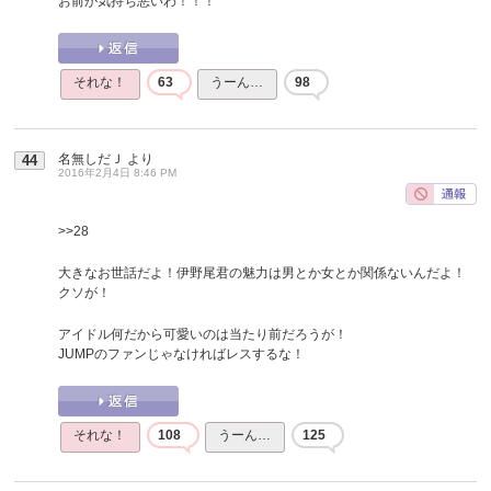
お前が気持ち悪いわ！！！
それな！
63
うーん…
98
名無しだＪ
より
44
2016年2月4日 8:46 PM
>>28
大きなお世話だよ！伊野尾君の魅力は男とか女とか関係ないんだよ！
クソが！
アイドル何だから可愛いのは当たり前だろうが！
JUMPのファンじゃなければレスするな！
それな！
108
うーん…
125