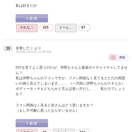
私は好きだが
それな！
325
うーん…
97
名無しだＪ
より
39
2016年1月31日 11:08 AM
DIYを見てよく思うのだが、伊野ちゃんと森泉のイチャイチャしてませ
ん？
私は伊野ちゃんのファンですが、ファン関係なく見てるとただの両思
いの画と見えてしまいます。。。（一方的に伊野ちゃんがスキとか）
ボディータッチもどちらかと言えば多い方だし、、、私だけでしょう
か？
ファン関係なく見ると皆さんはどう思いますか？
（もし不可解に思ったならすいません）