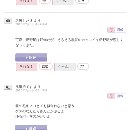
それな！
48
うーん…
274
名無しだＪ
より
40
2016年2月4日 4:47 PM
可愛い伊野尾は好物だが、そろそろ黒髪のカッコイイ伊野尾が恋しく
なってきた。
それな！
232
うーん…
77
風磨担です
より
41
2016年2月4日 6:24 PM
髪の毛キノコとても似合わないと思う
ゲスのなんたらさんとかぶるよ
ゆるパーマのがいいよ