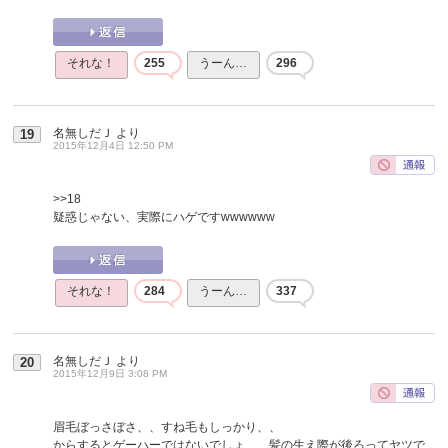
それな！
255
うーん…
296
名無しだＪ
より
19
2015年12月4日 12:50 PM
>>18
疑惑じゃない、実際にハゲですwwwwww
それな！
284
うーん…
337
名無しだＪ
より
20
2015年12月9日 3:08 PM
眉毛ぼっさぼさ、、すね毛もしっかり、、
からするとゲーハーではないでしょ、、髪の生え際が後ろってヤツで