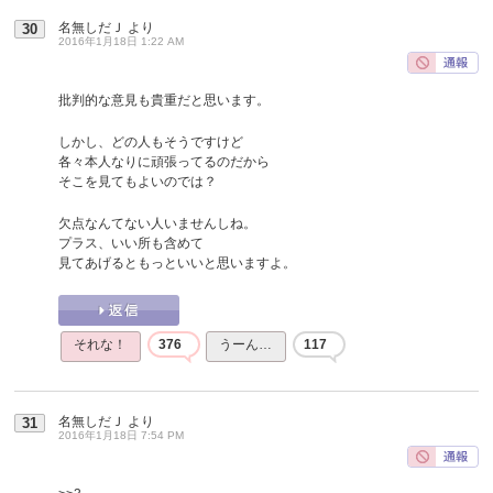
名無しだＪ
より
30
2016年1月18日 1:22 AM
批判的な意見も貴重だと思います。
しかし、どの人もそうですけど
各々本人なりに頑張ってるのだから
そこを見てもよいのでは？
欠点なんてない人いませんしね。
プラス、いい所も含めて
見てあげるともっといいと思いますよ。
それな！
376
うーん…
117
名無しだＪ
より
31
2016年1月18日 7:54 PM