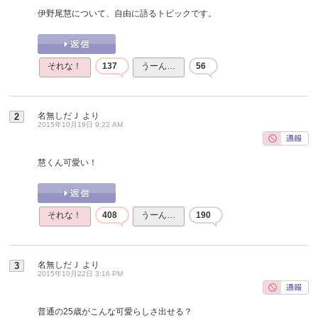
伊野尾慧について、自由に語るトピックです。
それな！
137
うーん…
56
名無しだＪ
より
2
2015年10月19日 9:22 AM
慧くん可愛い！
それな！
408
うーん…
190
名無しだＪ
より
3
2015年10月22日 3:16 PM
普通の25歳がこんな可愛らしさ出せる？