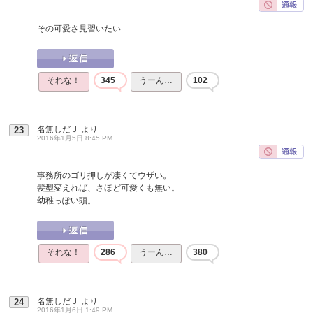
その可愛さ見習いたい
それな！
345
うーん…
102
名無しだＪ
より
23
2016年1月5日 8:45 PM
事務所のゴリ押しが凄くてウザい。
髪型変えれば、さほど可愛くも無い。
幼稚っぽい頭。
それな！
286
うーん…
380
名無しだＪ
より
24
2016年1月6日 1:49 PM