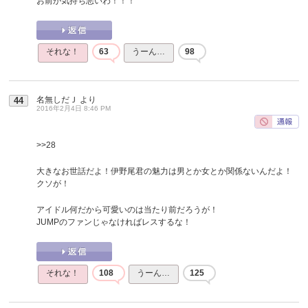
お前が気持ち悪いわ！！！
それな！
63
うーん…
98
名無しだＪ
より
44
2016年2月4日 8:46 PM
>>28
大きなお世話だよ！伊野尾君の魅力は男とか女とか関係ないんだよ！
クソが！
アイドル何だから可愛いのは当たり前だろうが！
JUMPのファンじゃなければレスするな！
それな！
108
うーん…
125