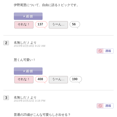
伊野尾慧について、自由に語るトピックです。
それな！
137
うーん…
56
名無しだＪ
より
2
2015年10月19日 9:22 AM
慧くん可愛い！
それな！
408
うーん…
190
名無しだＪ
より
3
2015年10月22日 3:16 PM
普通の25歳がこんな可愛らしさ出せる？