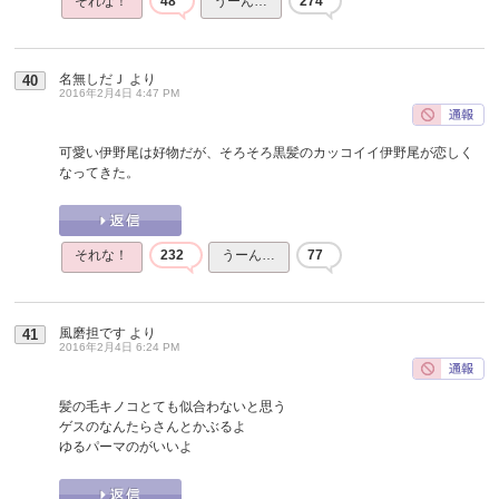
それな！
48
うーん…
274
名無しだＪ
より
40
2016年2月4日 4:47 PM
可愛い伊野尾は好物だが、そろそろ黒髪のカッコイイ伊野尾が恋しく
なってきた。
それな！
232
うーん…
77
風磨担です
より
41
2016年2月4日 6:24 PM
髪の毛キノコとても似合わないと思う
ゲスのなんたらさんとかぶるよ
ゆるパーマのがいいよ