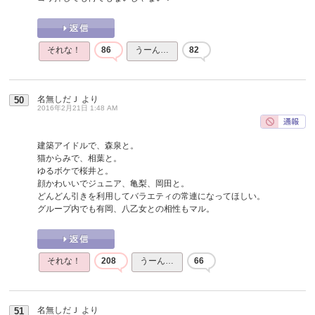
それな！
86
うーん…
82
名無しだＪ
より
50
2016年2月21日 1:48 AM
建築アイドルで、森泉と。
猫からみで、相葉と。
ゆるボケで桜井と。
顔かわいいでジュニア、亀梨、岡田と。
どんどん引きを利用してバラエティの常連になってほしい。
グループ内でも有岡、八乙女との相性もマル。
それな！
208
うーん…
66
名無しだＪ
より
51