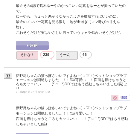
最近そのd誌で髙木ゆーやのかっこいい写真をゆーとが撮っていたの
で、
ゆーやも、ちょっと悪そうなかっこよさを徹底すればいいのに。
最近のメンバー写真を見る限り、地が出過ぎ（ママ呼びの甘えん
坊）。
こわそうだけど実はやさしい男っていうキャラ似合いそうだけど。
それな！
239
うーん…
66
伊野尾ちゃんの猫っぽさいいですよね～( 〃▽〃)ペットショップラブ
33
モーションは悶絶しました…！！//////可愛い…！ 図面を描けちゃうとこ
ろもカッコいい……！(*´ω｀*)DIYではもう感動しちゃいました(笑)
よ
り
2016年1月25日 6:36 PM
伊野尾ちゃんの猫っぽさいいですよね～( 〃▽〃)ペットショップラブ
モーションは悶絶しました…！！//////可愛い…！
図面を描けちゃうところもカッコいい……！(*´ω｀*)DIYではもう感動
しちゃいました(笑)