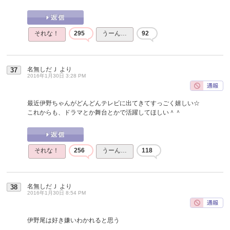
それな！
295
うーん…
92
名無しだＪ
より
37
2016年1月30日 3:28 PM
最近伊野ちゃんがどんどんテレビに出てきてすっごく嬉しい☆
これからも、ドラマとか舞台とかで活躍してほしい＾＾
それな！
256
うーん…
118
名無しだＪ
より
38
2016年1月30日 8:54 PM
伊野尾は好き嫌いわかれると思う