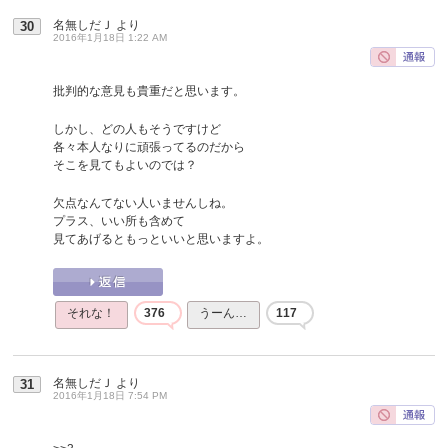
名無しだＪ
より
30
2016年1月18日 1:22 AM
批判的な意見も貴重だと思います。
しかし、どの人もそうですけど
各々本人なりに頑張ってるのだから
そこを見てもよいのでは？
欠点なんてない人いませんしね。
プラス、いい所も含めて
見てあげるともっといいと思いますよ。
それな！
376
うーん…
117
名無しだＪ
より
31
2016年1月18日 7:54 PM