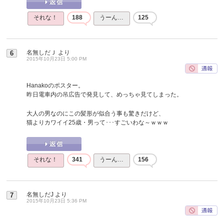
それな！
188
うーん…
125
名無しだＪ
より
6
2015年10月23日 5:00 PM
Hanakoのポスター。
昨日電車内の吊広告で発見して、めっちゃ見てしまった。
大人の男なのにこの髪形が似合う事も驚きだけど、
猫よりカワイイ25歳・男って･･･すごいわな～ｗｗｗ
それな！
341
うーん…
156
名無しだJ
より
7
2015年10月23日 5:36 PM