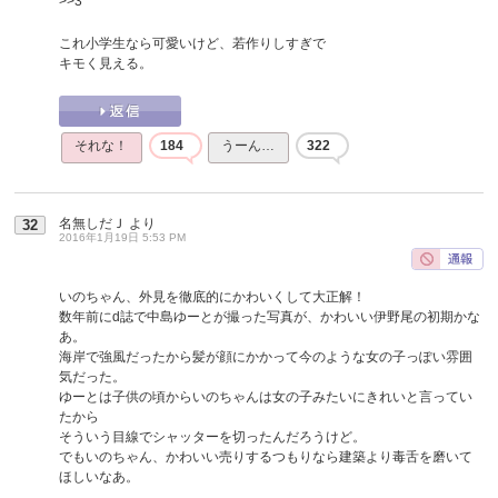
>>3
これ小学生なら可愛いけど、若作りしすぎで
キモく見える。
それな！
184
うーん…
322
名無しだＪ
より
32
2016年1月19日 5:53 PM
いのちゃん、外見を徹底的にかわいくして大正解！
数年前にd誌で中島ゆーとが撮った写真が、かわいい伊野尾の初期かな
あ。
海岸で強風だったから髪が顔にかかって今のような女の子っぽい雰囲
気だった。
ゆーとは子供の頃からいのちゃんは女の子みたいにきれいと言ってい
たから
そういう目線でシャッターを切ったんだろうけど。
でもいのちゃん、かわいい売りするつもりなら建築より毒舌を磨いて
ほしいなあ。