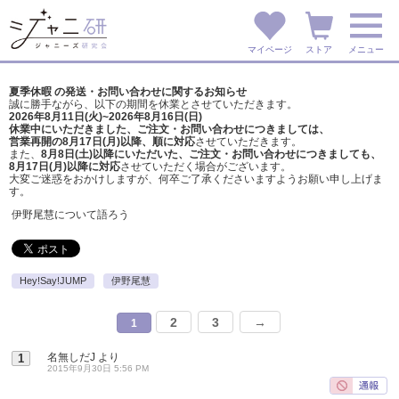
マイページ
ストア
メニュー
夏季休暇 の発送・お問い合わせに関するお知らせ
誠に勝手ながら、以下の期間を休業とさせていただきます。
2026年8月11日(火)~2026年8月16日(日)
休業中にいただきました、ご注文・お問い合わせにつきましては、
営業再開の8月17日(月)以降、順に対応
させていただきます。
また、
8月8日(土)以降にいただいた、ご注文・
お問い合わせにつきましても、
8月17日(月)以降に対応
させていただく場合がございます。
大変ご迷惑をおかけしますが、
何卒ご了承くださいますようお願い申し上げま
す。
伊野尾慧について語ろう
Hey!Say!JUMP
伊野尾慧
2
3
→
1
名無しだJ
より
1
2015年9月30日 5:56 PM