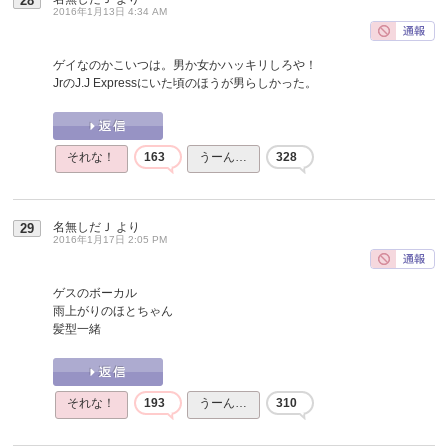
28
2016年1月13日 4:34 AM
ゲイなのかこいつは。男か女かハッキリしろや！
JrのJ.J Expressにいた頃のほうが男らしかった。
それな！
163
うーん…
328
名無しだＪ
より
29
2016年1月17日 2:05 PM
ゲスのボーカル
雨上がりのほとちゃん
髪型一緒
それな！
193
うーん…
310