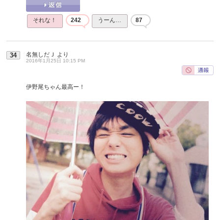
それな！
242
うーん…
87
名無しだＪ
より
34
2016年1月25日 10:15 PM
伊野尾ちゃん最高ー！