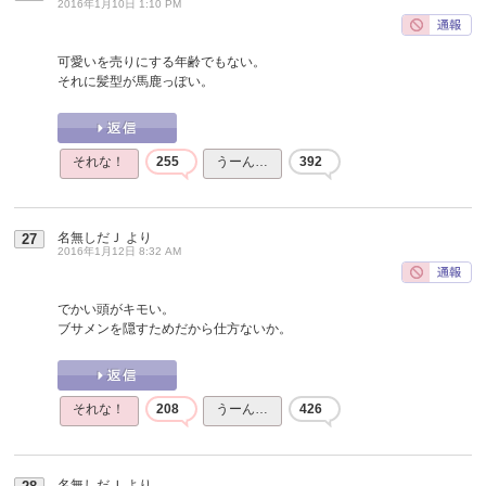
2016年1月10日 1:10 PM
可愛いを売りにする年齢でもない。
それに髪型が馬鹿っぽい。
それな！
255
うーん…
392
名無しだＪ
より
27
2016年1月12日 8:32 AM
でかい頭がキモい。
ブサメンを隠すためだから仕方ないか。
それな！
208
うーん…
426
名無しだＪ
より