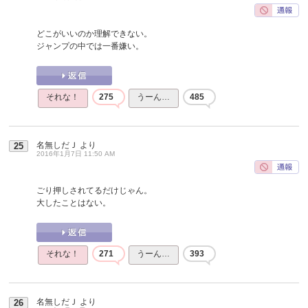
どこがいいのか理解できない。
ジャンプの中では一番嫌い。
それな！
275
うーん…
485
名無しだＪ
より
25
2016年1月7日 11:50 AM
ごり押しされてるだけじゃん。
大したことはない。
それな！
271
うーん…
393
名無しだＪ
より
26