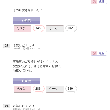
その可愛さ見習いたい
それな！
345
うーん…
102
名無しだＪ
より
23
2016年1月5日 8:45 PM
事務所のゴリ押しが凄くてウザい。
髪型変えれば、さほど可愛くも無い。
幼稚っぽい頭。
それな！
286
うーん…
380
名無しだＪ
より
24
2016年1月6日 1:49 PM