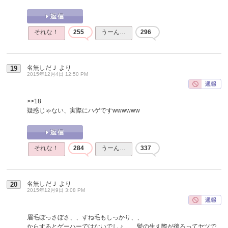
それな！
255
うーん…
296
名無しだＪ
より
19
2015年12月4日 12:50 PM
>>18
疑惑じゃない、実際にハゲですwwwwww
それな！
284
うーん…
337
名無しだＪ
より
20
2015年12月9日 3:08 PM
眉毛ぼっさぼさ、、すね毛もしっかり、、
からするとゲーハーではないでしょ、、髪の生え際が後ろってヤツで