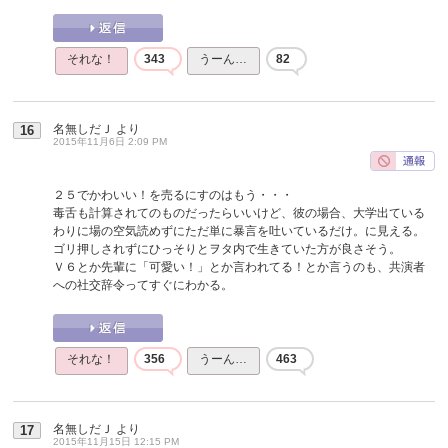
それな！
343
うーん…
82
名無しだＪ
より
16
2015年11月6日 2:09 PM
２５でかわいい！を売るにすのはもう・・・
毒舌も計算されてのものだったらいいけど、彼の場合、大学出ている
わりに場の空気読めずにただ単に暴言を吐いているだけ。に見える。
ゴリ押しされずにひっそりとヲタ内で生きていた方が良さそう。
Ｖ６とか先輩に「可愛い！」とか言われてる！とか言うのも、共演者
への社交辞令ってすぐにわかる。
それな！
356
うーん…
463
名無しだＪ
より
17
2015年11月15日 12:15 PM