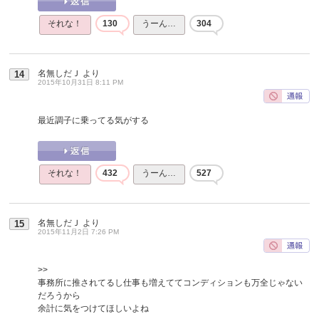
それな！
130
うーん…
304
名無しだＪ
より
14
2015年10月31日 8:11 PM
最近調子に乗ってる気がする
それな！
432
うーん…
527
名無しだＪ
より
15
2015年11月2日 7:26 PM
>>
事務所に推されてるし仕事も増えててコンディションも万全じゃない
だろうから
余計に気をつけてほしいよね