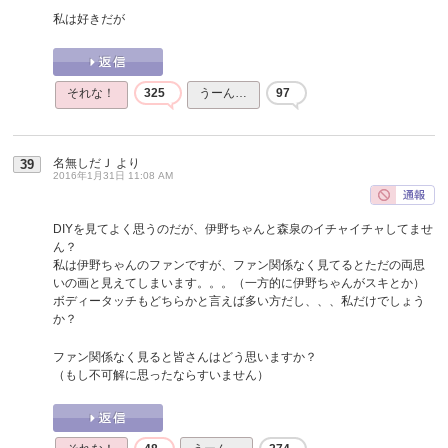
私は好きだが
それな！
325
うーん…
97
名無しだＪ
より
39
2016年1月31日 11:08 AM
DIYを見てよく思うのだが、伊野ちゃんと森泉のイチャイチャしてませ
ん？
私は伊野ちゃんのファンですが、ファン関係なく見てるとただの両思
いの画と見えてしまいます。。。（一方的に伊野ちゃんがスキとか）
ボディータッチもどちらかと言えば多い方だし、、、私だけでしょう
か？
ファン関係なく見ると皆さんはどう思いますか？
（もし不可解に思ったならすいません）