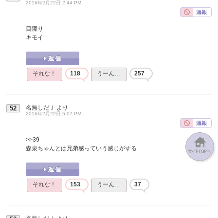
2016年2月22日 2:44 PM
目障り
キモイ
それな！
118
うーん…
257
名無しだＪ
より
52
2016年2月22日 5:07 PM
>>39
森泉ちゃんとは兄弟感っていう感じがする
それな！
153
うーん…
37