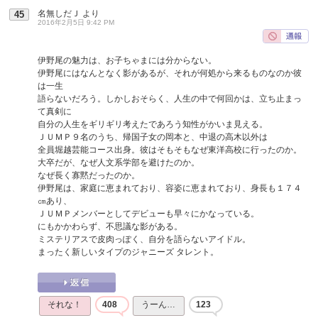
名無しだＪ
より
45
2016年2月5日 9:42 PM
伊野尾の魅力は、お子ちゃまには分からない。
伊野尾にはなんとなく影があるが、それが何処から来るものなのか彼
は一生
語らないだろう。しかしおそらく、人生の中で何回かは、立ち止まっ
て真剣に
自分の人生をギリギリ考えたであろう知性がかいま見える。
ＪＵＭＰ９名のうち、帰国子女の岡本と、中退の高木以外は
全員堀越芸能コース出身。彼はそもそもなぜ東洋高校に行ったのか。
大卒だが、なぜ人文系学部を避けたのか。
なぜ長く寡黙だったのか。
伊野尾は、家庭に恵まれており、容姿に恵まれており、身長も１７４
㎝あり、
ＪＵＭＰメンバーとしてデビューも早々にかなっている。
にもかかわらず、不思議な影がある。
ミステリアスで皮肉っぽく、自分を語らないアイドル。
まったく新しいタイプのジャニーズ タレント。
それな！
408
うーん…
123