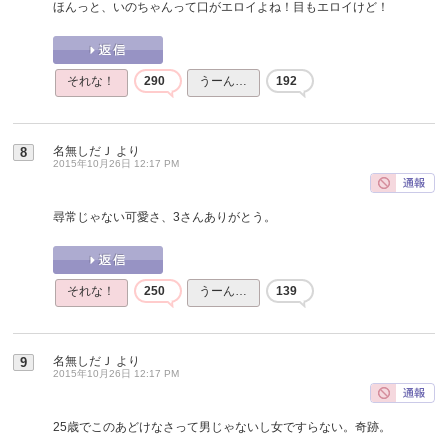
ほんっと、いのちゃんって口がエロイよね！目もエロイけど！
それな！
290
うーん…
192
名無しだＪ
より
8
2015年10月26日 12:17 PM
尋常じゃない可愛さ、3さんありがとう。
それな！
250
うーん…
139
名無しだＪ
より
9
2015年10月26日 12:17 PM
25歳でこのあどけなさって男じゃないし女ですらない。奇跡。