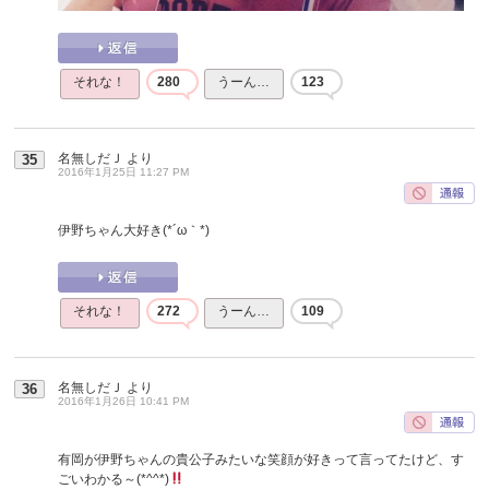
それな！
280
うーん…
123
名無しだＪ
より
35
2016年1月25日 11:27 PM
伊野ちゃん大好き(*´ω｀*)
それな！
272
うーん…
109
名無しだＪ
より
36
2016年1月26日 10:41 PM
有岡が伊野ちゃんの貴公子みたいな笑顔が好きって言ってたけど、す
ごいわかる～(*^^*)