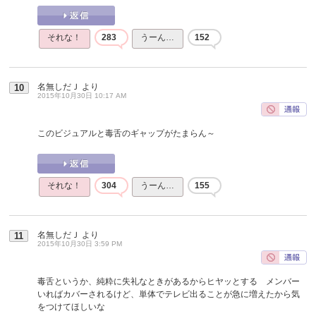
それな！
283
うーん…
152
名無しだＪ
より
10
2015年10月30日 10:17 AM
このビジュアルと毒舌のギャップがたまらん～
それな！
304
うーん…
155
名無しだＪ
より
11
2015年10月30日 3:59 PM
毒舌というか、純粋に失礼なときがあるからヒヤッとする メンバー
いればカバーされるけど、単体でテレビ出ることが急に増えたから気
をつけてほしいな