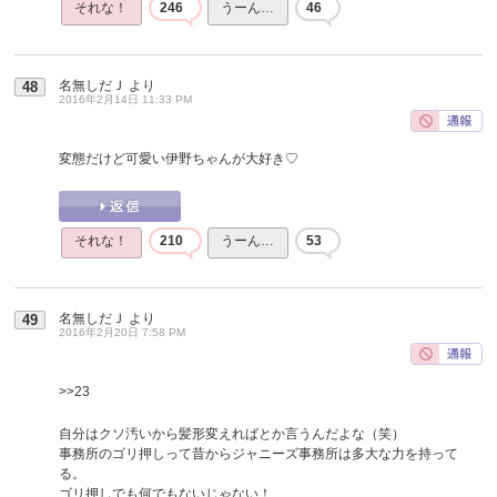
それな！
246
うーん…
46
名無しだＪ
より
48
2016年2月14日 11:33 PM
変態だけど可愛い伊野ちゃんが大好き♡
それな！
210
うーん…
53
名無しだＪ
より
49
2016年2月20日 7:58 PM
>>23
自分はクソ汚いから髪形変えればとか言うんだよな（笑）
事務所のゴリ押しって昔からジャニーズ事務所は多大な力を持って
る。
ゴリ押しでも何でもないじゃない！