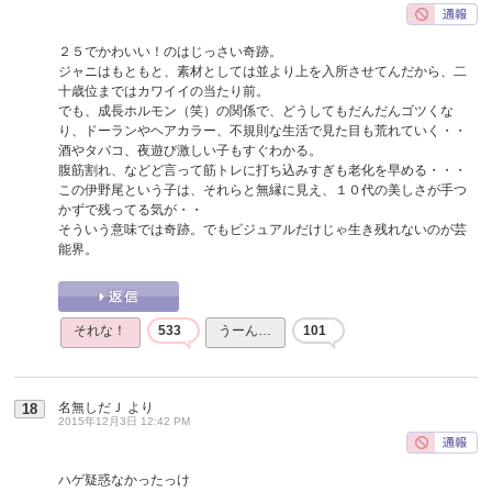
２５でかわいい！のはじっさい奇跡。
ジャニはもともと、素材としては並より上を入所させてんだから、二
十歳位まではカワイイの当たり前。
でも、成長ホルモン（笑）の関係で、どうしてもだんだんゴツくな
り、ドーランやヘアカラー、不規則な生活で見た目も荒れていく・・
酒やタバコ、夜遊び激しい子もすぐわかる。
腹筋割れ、などど言って筋トレに打ち込みすぎも老化を早める・・・
この伊野尾という子は、それらと無縁に見え、１０代の美しさが手つ
かずで残ってる気が・・
そういう意味では奇跡。でもビジュアルだけじゃ生き残れないのが芸
能界。
それな！
533
うーん…
101
名無しだＪ
より
18
2015年12月3日 12:42 PM
ハゲ疑惑なかったっけ