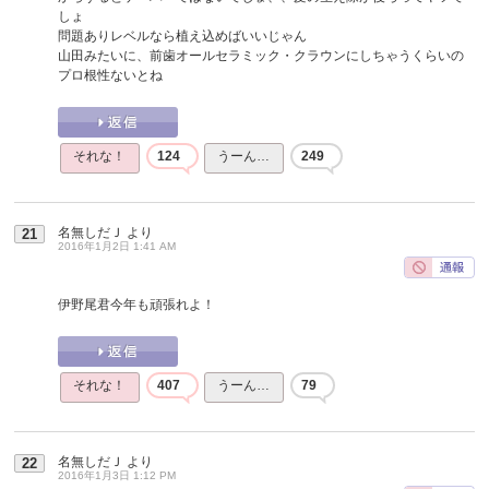
しょ
問題ありレベルなら植え込めばいいじゃん
山田みたいに、前歯オールセラミック・クラウンにしちゃうくらいの
プロ根性ないとね
それな！
124
うーん…
249
名無しだＪ
より
21
2016年1月2日 1:41 AM
伊野尾君今年も頑張れよ！
それな！
407
うーん…
79
名無しだＪ
より
22
2016年1月3日 1:12 PM