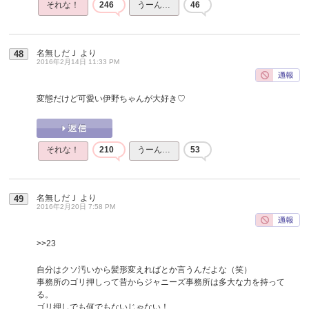
それな！
246
うーん…
46
名無しだＪ
より
48
2016年2月14日 11:33 PM
変態だけど可愛い伊野ちゃんが大好き♡
それな！
210
うーん…
53
名無しだＪ
より
49
2016年2月20日 7:58 PM
>>23
自分はクソ汚いから髪形変えればとか言うんだよな（笑）
事務所のゴリ押しって昔からジャニーズ事務所は多大な力を持って
る。
ゴリ押しでも何でもないじゃない！