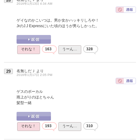
28
2016年1月13日 4:34 AM
ゲイなのかこいつは。男か女かハッキリしろや！
JrのJ.J Expressにいた頃のほうが男らしかった。
それな！
163
うーん…
328
名無しだＪ
より
29
2016年1月17日 2:05 PM
ゲスのボーカル
雨上がりのほとちゃん
髪型一緒
それな！
193
うーん…
310