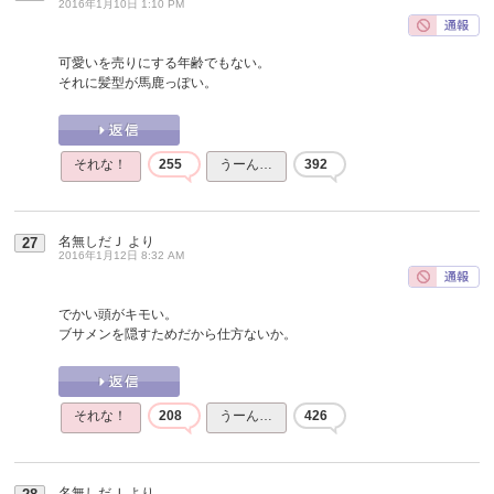
2016年1月10日 1:10 PM
可愛いを売りにする年齢でもない。
それに髪型が馬鹿っぽい。
それな！
255
うーん…
392
名無しだＪ
より
27
2016年1月12日 8:32 AM
でかい頭がキモい。
ブサメンを隠すためだから仕方ないか。
それな！
208
うーん…
426
名無しだＪ
より