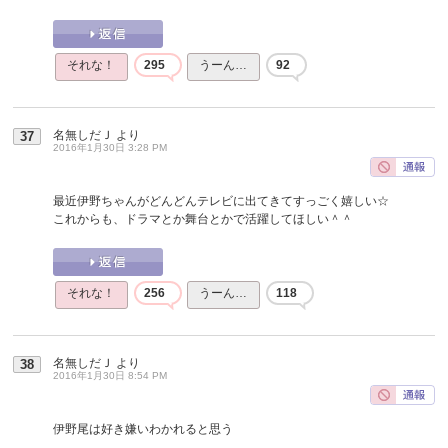
それな！
295
うーん…
92
名無しだＪ
より
37
2016年1月30日 3:28 PM
最近伊野ちゃんがどんどんテレビに出てきてすっごく嬉しい☆
これからも、ドラマとか舞台とかで活躍してほしい＾＾
それな！
256
うーん…
118
名無しだＪ
より
38
2016年1月30日 8:54 PM
伊野尾は好き嫌いわかれると思う