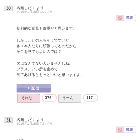
名無しだＪ
より
30
2016年1月18日 1:22 AM
批判的な意見も貴重だと思います。
しかし、どの人もそうですけど
各々本人なりに頑張ってるのだから
そこを見てもよいのでは？
欠点なんてない人いませんしね。
プラス、いい所も含めて
見てあげるともっといいと思いますよ。
それな！
376
うーん…
117
名無しだＪ
より
31
2016年1月18日 7:54 PM