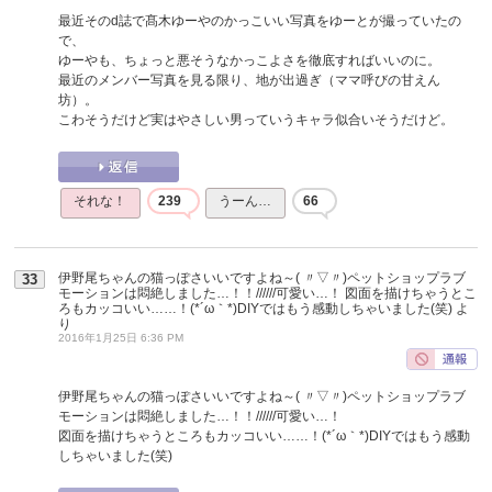
最近そのd誌で髙木ゆーやのかっこいい写真をゆーとが撮っていたの
で、
ゆーやも、ちょっと悪そうなかっこよさを徹底すればいいのに。
最近のメンバー写真を見る限り、地が出過ぎ（ママ呼びの甘えん
坊）。
こわそうだけど実はやさしい男っていうキャラ似合いそうだけど。
それな！
239
うーん…
66
伊野尾ちゃんの猫っぽさいいですよね～( 〃▽〃)ペットショップラブ
33
モーションは悶絶しました…！！//////可愛い…！ 図面を描けちゃうとこ
ろもカッコいい……！(*´ω｀*)DIYではもう感動しちゃいました(笑)
よ
り
2016年1月25日 6:36 PM
伊野尾ちゃんの猫っぽさいいですよね～( 〃▽〃)ペットショップラブ
モーションは悶絶しました…！！//////可愛い…！
図面を描けちゃうところもカッコいい……！(*´ω｀*)DIYではもう感動
しちゃいました(笑)