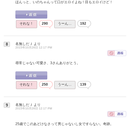
ほんっと、いのちゃんって口がエロイよね！目もエロイけど！
それな！
290
うーん…
192
名無しだＪ
より
8
2015年10月26日 12:17 PM
尋常じゃない可愛さ、3さんありがとう。
それな！
250
うーん…
139
名無しだＪ
より
9
2015年10月26日 12:17 PM
25歳でこのあどけなさって男じゃないし女ですらない。奇跡。