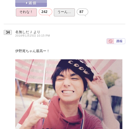
それな！
242
うーん…
87
名無しだＪ
より
34
2016年1月25日 10:15 PM
伊野尾ちゃん最高ー！