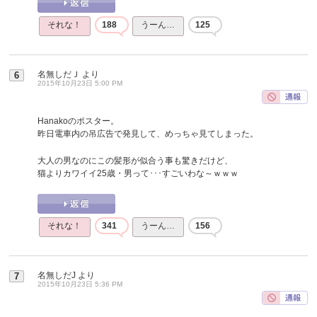
それな！
188
うーん…
125
名無しだＪ
より
6
2015年10月23日 5:00 PM
Hanakoのポスター。
昨日電車内の吊広告で発見して、めっちゃ見てしまった。
大人の男なのにこの髪形が似合う事も驚きだけど、
猫よりカワイイ25歳・男って･･･すごいわな～ｗｗｗ
それな！
341
うーん…
156
名無しだJ
より
7
2015年10月23日 5:36 PM