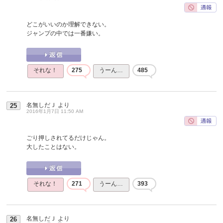
どこがいいのか理解できない。
ジャンプの中では一番嫌い。
それな！
275
うーん…
485
名無しだＪ
より
25
2016年1月7日 11:50 AM
ごり押しされてるだけじゃん。
大したことはない。
それな！
271
うーん…
393
名無しだＪ
より
26