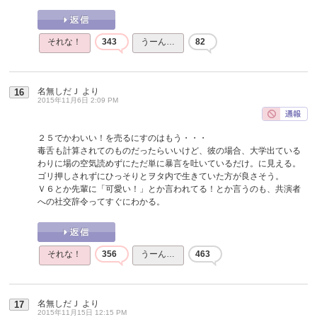
それな！
343
うーん…
82
名無しだＪ
より
16
2015年11月6日 2:09 PM
２５でかわいい！を売るにすのはもう・・・
毒舌も計算されてのものだったらいいけど、彼の場合、大学出ている
わりに場の空気読めずにただ単に暴言を吐いているだけ。に見える。
ゴリ押しされずにひっそりとヲタ内で生きていた方が良さそう。
Ｖ６とか先輩に「可愛い！」とか言われてる！とか言うのも、共演者
への社交辞令ってすぐにわかる。
それな！
356
うーん…
463
名無しだＪ
より
17
2015年11月15日 12:15 PM