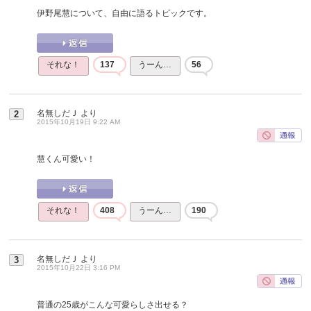
伊野尾慧について、自由に語るトピックです。
それな！
137
うーん…
56
名無しだＪ
より
2
2015年10月19日 9:22 AM
慧くん可愛い！
それな！
408
うーん…
190
名無しだＪ
より
3
2015年10月22日 3:16 PM
普通の25歳がこんな可愛らしさ出せる？