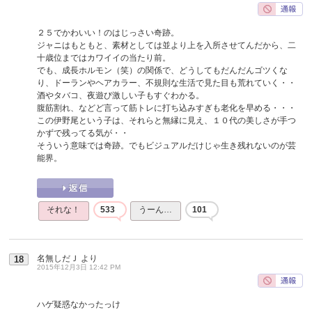
２５でかわいい！のはじっさい奇跡。
ジャニはもともと、素材としては並より上を入所させてんだから、二
十歳位まではカワイイの当たり前。
でも、成長ホルモン（笑）の関係で、どうしてもだんだんゴツくな
り、ドーランやヘアカラー、不規則な生活で見た目も荒れていく・・
酒やタバコ、夜遊び激しい子もすぐわかる。
腹筋割れ、などど言って筋トレに打ち込みすぎも老化を早める・・・
この伊野尾という子は、それらと無縁に見え、１０代の美しさが手つ
かずで残ってる気が・・
そういう意味では奇跡。でもビジュアルだけじゃ生き残れないのが芸
能界。
それな！
533
うーん…
101
名無しだＪ
より
18
2015年12月3日 12:42 PM
ハゲ疑惑なかったっけ