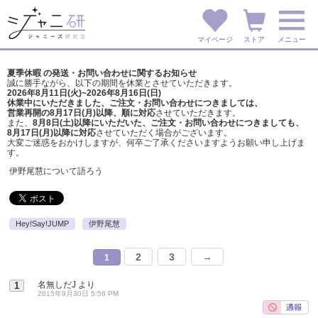
マイページ
ストア
メニュー
夏季休暇 の発送・お問い合わせに関するお知らせ
誠に勝手ながら、以下の期間を休業とさせていただきます。
2026年8月11日(火)~2026年8月16日(日)
休業中にいただきました、ご注文・お問い合わせにつきましては、
営業再開の8月17日(月)以降、順に対応
させていただきます。
また、
8月8日(土)以降にいただいた、ご注文・
お問い合わせにつきましても、
8月17日(月)以降に対応
させていただく場合がございます。
大変ご迷惑をおかけしますが、
何卒ご了承くださいますようお願い申し上げま
す。
伊野尾慧について語ろう
Hey!Say!JUMP
伊野尾慧
2
3
→
1
名無しだJ
より
1
2015年9月30日 5:56 PM