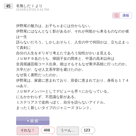
名無しだＪ
より
45
2016年2月5日 9:42 PM
伊野尾の魅力は、お子ちゃまには分からない。
伊野尾にはなんとなく影があるが、それが何処から来るものなのか彼
は一生
語らないだろう。しかしおそらく、人生の中で何回かは、立ち止まっ
て真剣に
自分の人生をギリギリ考えたであろう知性がかいま見える。
ＪＵＭＰ９名のうち、帰国子女の岡本と、中退の高木以外は
全員堀越芸能コース出身。彼はそもそもなぜ東洋高校に行ったのか。
大卒だが、なぜ人文系学部を避けたのか。
なぜ長く寡黙だったのか。
伊野尾は、家庭に恵まれており、容姿に恵まれており、身長も１７４
㎝あり、
ＪＵＭＰメンバーとしてデビューも早々にかなっている。
にもかかわらず、不思議な影がある。
ミステリアスで皮肉っぽく、自分を語らないアイドル。
まったく新しいタイプのジャニーズ タレント。
それな！
408
うーん…
123