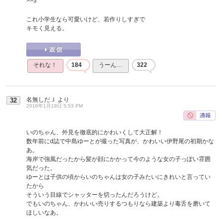
>>3
これ小学生なら可愛いけど、若作りしすぎで
キモく見える。
それな！
184
うーん…
322
名無しだＪ
より
32
2016年1月19日 5:53 PM
いのちゃん、外見を徹底的にかわいくして大正解！
数年前にd誌で中島ゆーとが撮った写真が、かわいい伊野尾の初期かな
あ。
海岸で強風だったから髪が顔にかかって今のような女の子っぽい雰囲
気だった。
ゆーとは子供の頃からいのちゃんは女の子みたいにきれいと言ってい
たから
そういう目線でシャッターを切ったんだろうけど。
でもいのちゃん、かわいい売りするつもりなら建築より毒舌を磨いて
ほしいなあ。