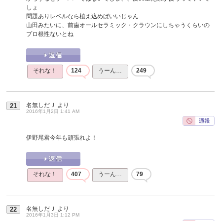
しょ
問題ありレベルなら植え込めばいいじゃん
山田みたいに、前歯オールセラミック・クラウンにしちゃうくらいの
プロ根性ないとね
それな！
124
うーん…
249
名無しだＪ
より
21
2016年1月2日 1:41 AM
伊野尾君今年も頑張れよ！
それな！
407
うーん…
79
名無しだＪ
より
22
2016年1月3日 1:12 PM