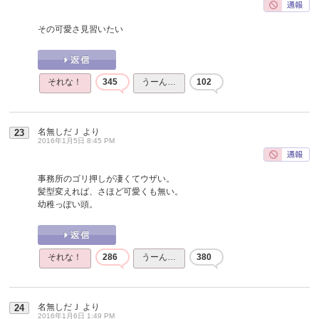
その可愛さ見習いたい
それな！
345
うーん…
102
名無しだＪ
より
23
2016年1月5日 8:45 PM
事務所のゴリ押しが凄くてウザい。
髪型変えれば、さほど可愛くも無い。
幼稚っぽい頭。
それな！
286
うーん…
380
名無しだＪ
より
24
2016年1月6日 1:49 PM