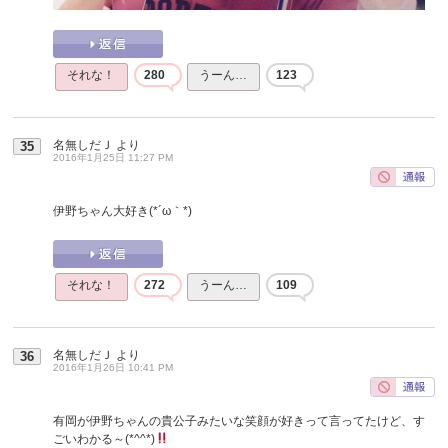
それな！
280
うーん…
123
名無しだＪ
より
35
2016年1月25日 11:27 PM
伊野ちゃん大好き(*´ω｀*)
それな！
272
うーん…
109
名無しだＪ
より
36
2016年1月26日 10:41 PM
有岡が伊野ちゃんの貴公子みたいな笑顔が好きって言ってたけど、す
ごいわかる～(*^^*)