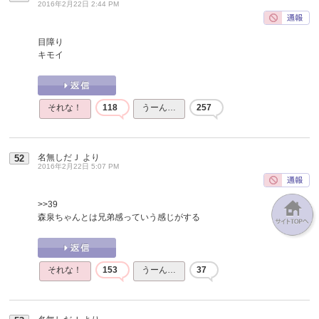
2016年2月22日 2:44 PM
目障り
キモイ
それな！
118
うーん…
257
名無しだＪ
より
52
2016年2月22日 5:07 PM
>>39
森泉ちゃんとは兄弟感っていう感じがする
それな！
153
うーん…
37