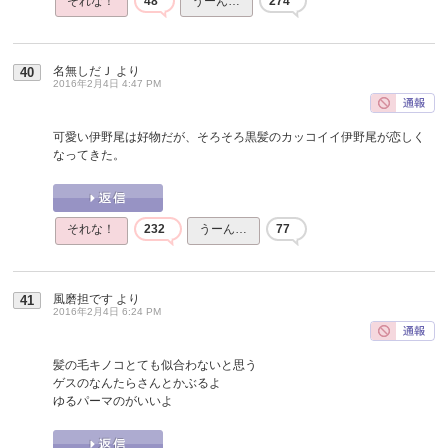
それな！
48
うーん…
274
名無しだＪ
より
40
2016年2月4日 4:47 PM
可愛い伊野尾は好物だが、そろそろ黒髪のカッコイイ伊野尾が恋しく
なってきた。
それな！
232
うーん…
77
風磨担です
より
41
2016年2月4日 6:24 PM
髪の毛キノコとても似合わないと思う
ゲスのなんたらさんとかぶるよ
ゆるパーマのがいいよ