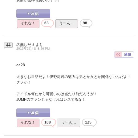
お前が気持ち悪いわ！！！
それな！
63
うーん…
98
名無しだＪ
より
44
2016年2月4日 8:46 PM
>>28
大きなお世話だよ！伊野尾君の魅力は男とか女とか関係ないんだよ！
クソが！
アイドル何だから可愛いのは当たり前だろうが！
JUMPのファンじゃなければレスするな！
それな！
108
うーん…
125