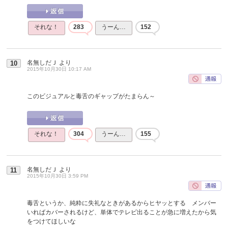
それな！
283
うーん…
152
名無しだＪ
より
10
2015年10月30日 10:17 AM
このビジュアルと毒舌のギャップがたまらん～
それな！
304
うーん…
155
名無しだＪ
より
11
2015年10月30日 3:59 PM
毒舌というか、純粋に失礼なときがあるからヒヤッとする メンバー
いればカバーされるけど、単体でテレビ出ることが急に増えたから気
をつけてほしいな