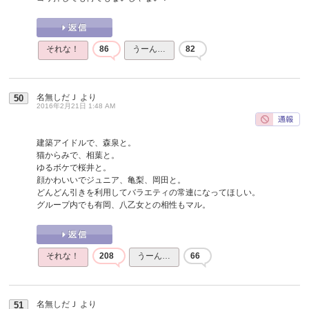
それな！
86
うーん…
82
名無しだＪ
より
50
2016年2月21日 1:48 AM
建築アイドルで、森泉と。
猫からみで、相葉と。
ゆるボケで桜井と。
顔かわいいでジュニア、亀梨、岡田と。
どんどん引きを利用してバラエティの常連になってほしい。
グループ内でも有岡、八乙女との相性もマル。
それな！
208
うーん…
66
名無しだＪ
より
51