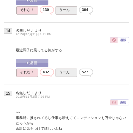
それな！
130
うーん…
304
名無しだＪ
より
14
2015年10月31日 8:11 PM
最近調子に乗ってる気がする
それな！
432
うーん…
527
名無しだＪ
より
15
2015年11月2日 7:26 PM
>>
事務所に推されてるし仕事も増えててコンディションも万全じゃない
だろうから
余計に気をつけてほしいよね