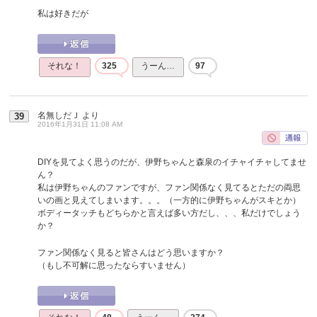
私は好きだが
それな！
325
うーん…
97
名無しだＪ
より
39
2016年1月31日 11:08 AM
DIYを見てよく思うのだが、伊野ちゃんと森泉のイチャイチャしてませ
ん？
私は伊野ちゃんのファンですが、ファン関係なく見てるとただの両思
いの画と見えてしまいます。。。（一方的に伊野ちゃんがスキとか）
ボディータッチもどちらかと言えば多い方だし、、、私だけでしょう
か？
ファン関係なく見ると皆さんはどう思いますか？
（もし不可解に思ったならすいません）