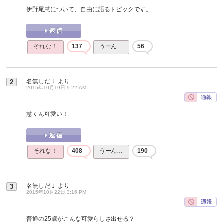
伊野尾慧について、自由に語るトピックです。
それな！
137
うーん…
56
名無しだＪ
より
2
2015年10月19日 9:22 AM
慧くん可愛い！
それな！
408
うーん…
190
名無しだＪ
より
3
2015年10月22日 3:16 PM
普通の25歳がこんな可愛らしさ出せる？