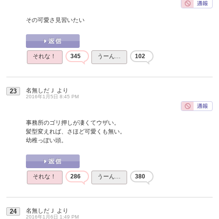
その可愛さ見習いたい
それな！
345
うーん…
102
名無しだＪ
より
23
2016年1月5日 8:45 PM
事務所のゴリ押しが凄くてウザい。
髪型変えれば、さほど可愛くも無い。
幼稚っぽい頭。
それな！
286
うーん…
380
名無しだＪ
より
24
2016年1月6日 1:49 PM