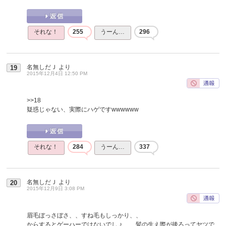
それな！
255
うーん…
296
名無しだＪ
より
19
2015年12月4日 12:50 PM
>>18
疑惑じゃない、実際にハゲですwwwwww
それな！
284
うーん…
337
名無しだＪ
より
20
2015年12月9日 3:08 PM
眉毛ぼっさぼさ、、すね毛もしっかり、、
からするとゲーハーではないでしょ、、髪の生え際が後ろってヤツで