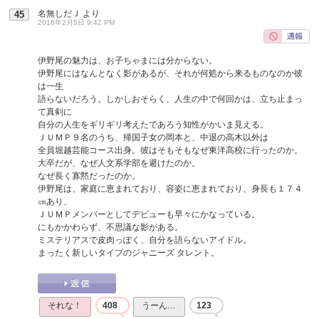
名無しだＪ
より
45
2016年2月5日 9:42 PM
伊野尾の魅力は、お子ちゃまには分からない。
伊野尾にはなんとなく影があるが、それが何処から来るものなのか彼
は一生
語らないだろう。しかしおそらく、人生の中で何回かは、立ち止まっ
て真剣に
自分の人生をギリギリ考えたであろう知性がかいま見える。
ＪＵＭＰ９名のうち、帰国子女の岡本と、中退の高木以外は
全員堀越芸能コース出身。彼はそもそもなぜ東洋高校に行ったのか。
大卒だが、なぜ人文系学部を避けたのか。
なぜ長く寡黙だったのか。
伊野尾は、家庭に恵まれており、容姿に恵まれており、身長も１７４
㎝あり、
ＪＵＭＰメンバーとしてデビューも早々にかなっている。
にもかかわらず、不思議な影がある。
ミステリアスで皮肉っぽく、自分を語らないアイドル。
まったく新しいタイプのジャニーズ タレント。
それな！
408
うーん…
123