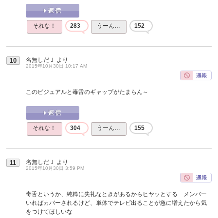
それな！
283
うーん…
152
名無しだＪ
より
10
2015年10月30日 10:17 AM
このビジュアルと毒舌のギャップがたまらん～
それな！
304
うーん…
155
名無しだＪ
より
11
2015年10月30日 3:59 PM
毒舌というか、純粋に失礼なときがあるからヒヤッとする メンバー
いればカバーされるけど、単体でテレビ出ることが急に増えたから気
をつけてほしいな