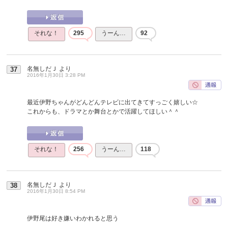
それな！
295
うーん…
92
名無しだＪ
より
37
2016年1月30日 3:28 PM
最近伊野ちゃんがどんどんテレビに出てきてすっごく嬉しい☆
これからも、ドラマとか舞台とかで活躍してほしい＾＾
それな！
256
うーん…
118
名無しだＪ
より
38
2016年1月30日 8:54 PM
伊野尾は好き嫌いわかれると思う