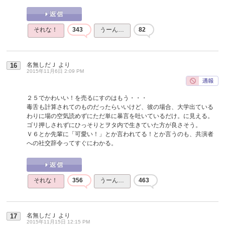
それな！
343
うーん…
82
名無しだＪ
より
16
2015年11月6日 2:09 PM
２５でかわいい！を売るにすのはもう・・・
毒舌も計算されてのものだったらいいけど、彼の場合、大学出ている
わりに場の空気読めずにただ単に暴言を吐いているだけ。に見える。
ゴリ押しされずにひっそりとヲタ内で生きていた方が良さそう。
Ｖ６とか先輩に「可愛い！」とか言われてる！とか言うのも、共演者
への社交辞令ってすぐにわかる。
それな！
356
うーん…
463
名無しだＪ
より
17
2015年11月15日 12:15 PM