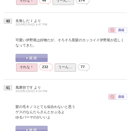
それな！
48
うーん…
274
名無しだＪ
より
40
2016年2月4日 4:47 PM
可愛い伊野尾は好物だが、そろそろ黒髪のカッコイイ伊野尾が恋しく
なってきた。
それな！
232
うーん…
77
風磨担です
より
41
2016年2月4日 6:24 PM
髪の毛キノコとても似合わないと思う
ゲスのなんたらさんとかぶるよ
ゆるパーマのがいいよ