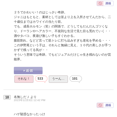
２５でかわいい！のはじっさい奇跡。
ジャニはもともと、素材としては並より上を入所させてんだから、二
十歳位まではカワイイの当たり前。
でも、成長ホルモン（笑）の関係で、どうしてもだんだんゴツくな
り、ドーランやヘアカラー、不規則な生活で見た目も荒れていく・・
酒やタバコ、夜遊び激しい子もすぐわかる。
腹筋割れ、などど言って筋トレに打ち込みすぎも老化を早める・・・
この伊野尾という子は、それらと無縁に見え、１０代の美しさが手つ
かずで残ってる気が・・
そういう意味では奇跡。でもビジュアルだけじゃ生き残れないのが芸
能界。
それな！
533
うーん…
101
名無しだＪ
より
18
2015年12月3日 12:42 PM
ハゲ疑惑なかったっけ