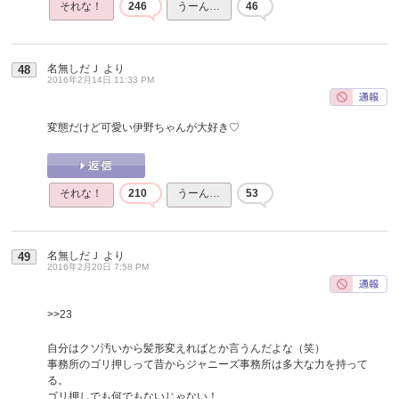
それな！
246
うーん…
46
名無しだＪ
より
48
2016年2月14日 11:33 PM
変態だけど可愛い伊野ちゃんが大好き♡
それな！
210
うーん…
53
名無しだＪ
より
49
2016年2月20日 7:58 PM
>>23
自分はクソ汚いから髪形変えればとか言うんだよな（笑）
事務所のゴリ押しって昔からジャニーズ事務所は多大な力を持って
る。
ゴリ押しでも何でもないじゃない！