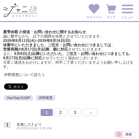
マイページ
ストア
メニュー
夏季休暇 の発送・お問い合わせに関するお知らせ
誠に勝手ながら、以下の期間を休業とさせていただきます。
2026年8月11日(火)~2026年8月16日(日)
休業中にいただきました、ご注文・お問い合わせにつきましては、
営業再開の8月17日(月)以降、順に対応
させていただきます。
また、
8月8日(土)以降にいただいた、ご注文・
お問い合わせにつきましても、
8月17日(月)以降に対応
させていただく場合がございます。
大変ご迷惑をおかけしますが、
何卒ご了承くださいますようお願い申し上げま
す。
伊野尾慧について語ろう
Hey!Say!JUMP
伊野尾慧
2
3
→
1
名無しだJ
より
1
2015年9月30日 5:56 PM