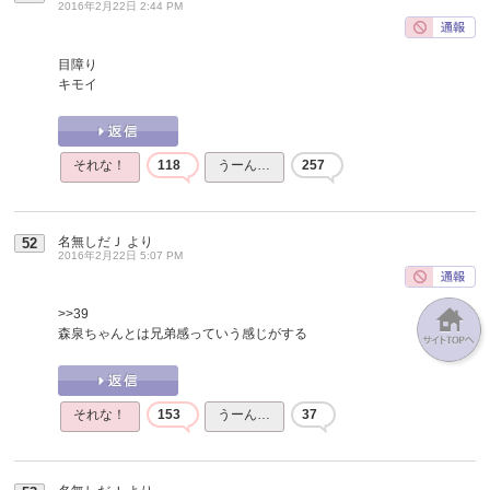
2016年2月22日 2:44 PM
目障り
キモイ
それな！
118
うーん…
257
名無しだＪ
より
52
2016年2月22日 5:07 PM
>>39
森泉ちゃんとは兄弟感っていう感じがする
それな！
153
うーん…
37