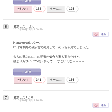
それな！
188
うーん…
125
名無しだＪ
より
6
2015年10月23日 5:00 PM
Hanakoのポスター。
昨日電車内の吊広告で発見して、めっちゃ見てしまった。
大人の男なのにこの髪形が似合う事も驚きだけど、
猫よりカワイイ25歳・男って･･･すごいわな～ｗｗｗ
それな！
341
うーん…
156
名無しだJ
より
7
2015年10月23日 5:36 PM