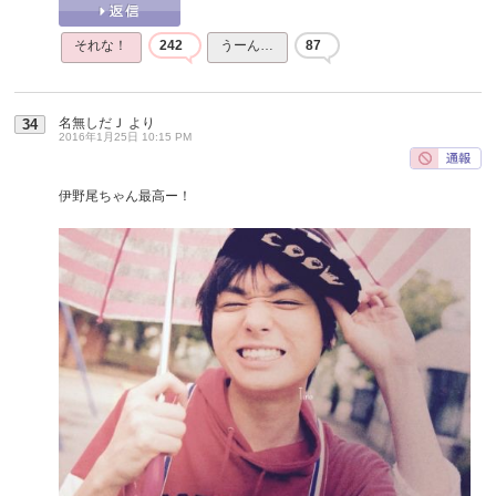
それな！
242
うーん…
87
名無しだＪ
より
34
2016年1月25日 10:15 PM
伊野尾ちゃん最高ー！