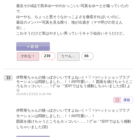
最近そのd誌で髙木ゆーやのかっこいい写真をゆーとが撮っていたの
で、
ゆーやも、ちょっと悪そうなかっこよさを徹底すればいいのに。
最近のメンバー写真を見る限り、地が出過ぎ（ママ呼びの甘えん
坊）。
こわそうだけど実はやさしい男っていうキャラ似合いそうだけど。
それな！
239
うーん…
66
伊野尾ちゃんの猫っぽさいいですよね～( 〃▽〃)ペットショップラブ
33
モーションは悶絶しました…！！//////可愛い…！ 図面を描けちゃうとこ
ろもカッコいい……！(*´ω｀*)DIYではもう感動しちゃいました(笑)
よ
り
2016年1月25日 6:36 PM
伊野尾ちゃんの猫っぽさいいですよね～( 〃▽〃)ペットショップラブ
モーションは悶絶しました…！！//////可愛い…！
図面を描けちゃうところもカッコいい……！(*´ω｀*)DIYではもう感動
しちゃいました(笑)