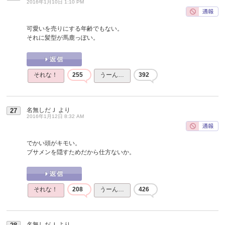
2016年1月10日 1:10 PM
可愛いを売りにする年齢でもない。
それに髪型が馬鹿っぽい。
それな！
255
うーん…
392
名無しだＪ
より
27
2016年1月12日 8:32 AM
でかい頭がキモい。
ブサメンを隠すためだから仕方ないか。
それな！
208
うーん…
426
名無しだＪ
より