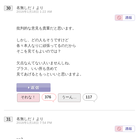
名無しだＪ
より
30
2016年1月18日 1:22 AM
批判的な意見も貴重だと思います。
しかし、どの人もそうですけど
各々本人なりに頑張ってるのだから
そこを見てもよいのでは？
欠点なんてない人いませんしね。
プラス、いい所も含めて
見てあげるともっといいと思いますよ。
それな！
376
うーん…
117
名無しだＪ
より
31
2016年1月18日 7:54 PM