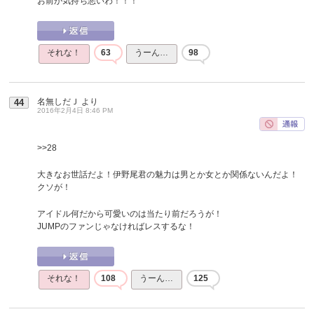
お前が気持ち悪いわ！！！
それな！
63
うーん…
98
名無しだＪ
より
44
2016年2月4日 8:46 PM
>>28
大きなお世話だよ！伊野尾君の魅力は男とか女とか関係ないんだよ！
クソが！
アイドル何だから可愛いのは当たり前だろうが！
JUMPのファンじゃなければレスするな！
それな！
108
うーん…
125