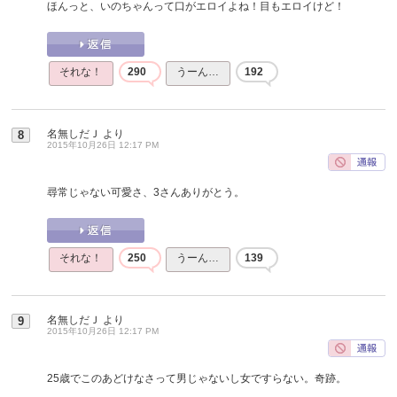
ほんっと、いのちゃんって口がエロイよね！目もエロイけど！
それな！
290
うーん…
192
名無しだＪ
より
8
2015年10月26日 12:17 PM
尋常じゃない可愛さ、3さんありがとう。
それな！
250
うーん…
139
名無しだＪ
より
9
2015年10月26日 12:17 PM
25歳でこのあどけなさって男じゃないし女ですらない。奇跡。