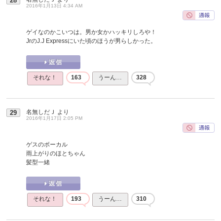
28
2016年1月13日 4:34 AM
ゲイなのかこいつは。男か女かハッキリしろや！
JrのJ.J Expressにいた頃のほうが男らしかった。
それな！
163
うーん…
328
名無しだＪ
より
29
2016年1月17日 2:05 PM
ゲスのボーカル
雨上がりのほとちゃん
髪型一緒
それな！
193
うーん…
310