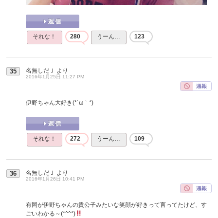
それな！
280
うーん…
123
名無しだＪ
より
35
2016年1月25日 11:27 PM
伊野ちゃん大好き(*´ω｀*)
それな！
272
うーん…
109
名無しだＪ
より
36
2016年1月26日 10:41 PM
有岡が伊野ちゃんの貴公子みたいな笑顔が好きって言ってたけど、す
ごいわかる～(*^^*)