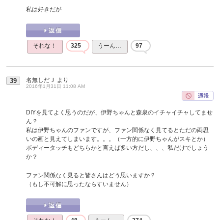
私は好きだが
それな！
325
うーん…
97
名無しだＪ
より
39
2016年1月31日 11:08 AM
DIYを見てよく思うのだが、伊野ちゃんと森泉のイチャイチャしてませ
ん？
私は伊野ちゃんのファンですが、ファン関係なく見てるとただの両思
いの画と見えてしまいます。。。（一方的に伊野ちゃんがスキとか）
ボディータッチもどちらかと言えば多い方だし、、、私だけでしょう
か？
ファン関係なく見ると皆さんはどう思いますか？
（もし不可解に思ったならすいません）