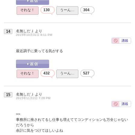
それな！
130
うーん…
304
名無しだＪ
より
14
2015年10月31日 8:11 PM
最近調子に乗ってる気がする
それな！
432
うーん…
527
名無しだＪ
より
15
2015年11月2日 7:26 PM
>>
事務所に推されてるし仕事も増えててコンディションも万全じゃない
だろうから
余計に気をつけてほしいよね