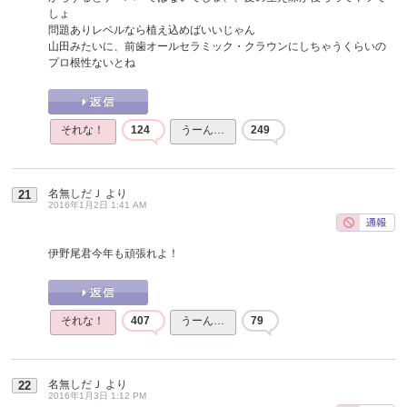
しょ
問題ありレベルなら植え込めばいいじゃん
山田みたいに、前歯オールセラミック・クラウンにしちゃうくらいの
プロ根性ないとね
それな！
124
うーん…
249
名無しだＪ
より
21
2016年1月2日 1:41 AM
伊野尾君今年も頑張れよ！
それな！
407
うーん…
79
名無しだＪ
より
22
2016年1月3日 1:12 PM