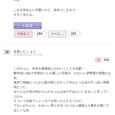
>>3
これ小学生なら可愛いけど、若作りしすぎで
キモく見える。
それな！
184
うーん…
322
名無しだＪ
より
32
2016年1月19日 5:53 PM
いのちゃん、外見を徹底的にかわいくして大正解！
数年前にd誌で中島ゆーとが撮った写真が、かわいい伊野尾の初期かな
あ。
海岸で強風だったから髪が顔にかかって今のような女の子っぽい雰囲
気だった。
ゆーとは子供の頃からいのちゃんは女の子みたいにきれいと言ってい
たから
そういう目線でシャッターを切ったんだろうけど。
でもいのちゃん、かわいい売りするつもりなら建築より毒舌を磨いて
ほしいなあ。