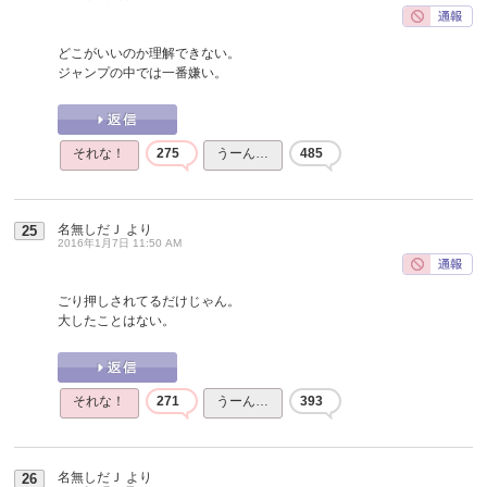
どこがいいのか理解できない。
ジャンプの中では一番嫌い。
それな！
275
うーん…
485
名無しだＪ
より
25
2016年1月7日 11:50 AM
ごり押しされてるだけじゃん。
大したことはない。
それな！
271
うーん…
393
名無しだＪ
より
26