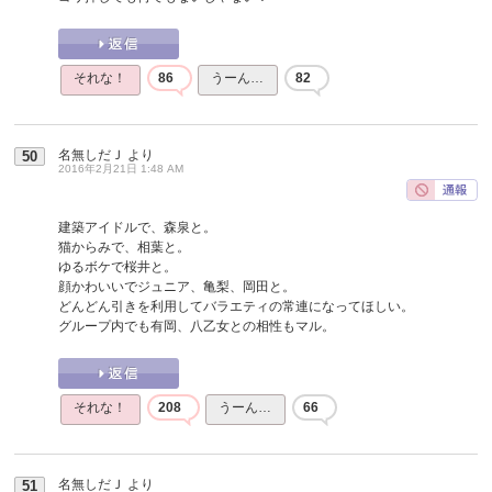
それな！
86
うーん…
82
名無しだＪ
より
50
2016年2月21日 1:48 AM
建築アイドルで、森泉と。
猫からみで、相葉と。
ゆるボケで桜井と。
顔かわいいでジュニア、亀梨、岡田と。
どんどん引きを利用してバラエティの常連になってほしい。
グループ内でも有岡、八乙女との相性もマル。
それな！
208
うーん…
66
名無しだＪ
より
51