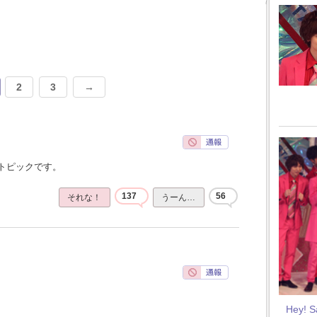
2
3
→
トピックです。
137
56
それな！
うーん…
Hey! 