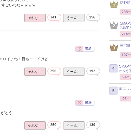
伊野尾
･･すごいわな～ｗｗｗ
238
コ
341
156
それな！
うーん…
SMA
JUM
214
コ
三宅健
107
コ
エロイよね！目もエロイけど！
SMA
オタが
290
192
それな！
うーん…
94
コ
嵐につ
93
コ
りがとう。
250
139
それな！
うーん…