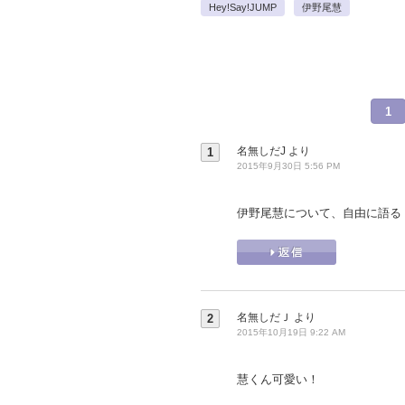
Hey!Say!JUMP
伊野尾慧
1
名無しだJ
より
1
2015年9月30日 5:56 PM
伊野尾慧について、自由に語る
名無しだＪ
より
2
2015年10月19日 9:22 AM
慧くん可愛い！