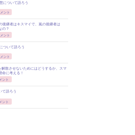
慧について語ろう
メント
Pの後継者はキスマイで、嵐の後継者は
Pなの？
メント
について語ろう
メント
Pを解散させないためにはどうするか、スマ
懸命に考える！
メント
いて語ろう
メント