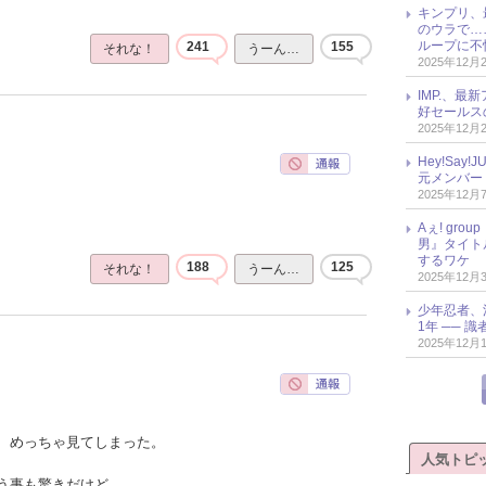
キンプリ、
のウラで…
ループに不
241
155
それな！
うーん…
2025年12月
IMP.、最
好セールス
2025年12月
Hey!Sa
元メンバー
2025年12月
Aぇ! gr
男』タイト
するワケ
188
125
それな！
うーん…
2025年12月
少年忍者、
1年 ── 
2025年12月
、めっちゃ見てしまった。
人気トピ
う事も驚きだけど、