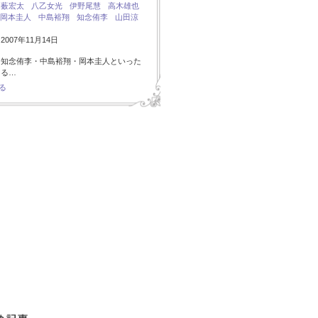
：
薮宏太
八乙女光
伊野尾慧
高木雄也
岡本圭人
中島裕翔
知念侑李
山田涼
007年11月14日
・知念侑李・中島裕翔・岡本圭人といった
ある…
る