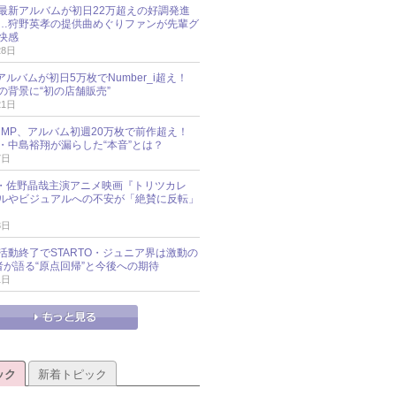
最新アルバムが初日22万超えの好調発進
…狩野英孝の提供曲めぐりファンが先輩グ
快感
28日
新アルバムが初日5万枚でNumber_i超え！
の背景に“初の店舗販売”
21日
y!JUMP、アルバム初週20万枚で前作超え！
・中島裕翔が漏らした“本音”とは？
7日
oup・佐野晶哉主演アニメ映画『トリツカレ
ルやビジュアルへの不安が「絶賛に反転」
3日
活動終了でSTARTO・ジュニア界は激動の
識者が語る“原点回帰”と今後への期待
1日
ック
新着トピック