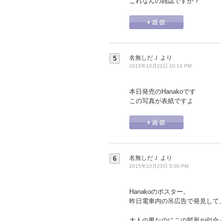
これなんの雑誌ですか？
名無しだＪ
より
5
2015年10月22日 10:14 PM
本日発売のHanakoです
この写真が表紙ですよ
名無しだＪ
より
6
2015年10月23日 5:00 PM
Hanakoのポスター。
昨日電車内の吊広告で発見して
大人の男なのにこの髪形が似合