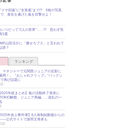
“ドヤ顔嵐”に“女装嵐”まで!? 6枚の写真
で、進化を遂げた嵐を目撃せよ！
idsはいつだって“2人の世界”……!? 思わず笑
真5選
y!JUMP山田涼介に「痩せろブス」と言われて
は誰？
ランキング
、マネジャーで元関西ジュニアの近影に
菊岡！」『おしゃれクリップ』“バックシ
”で再び話題に
2日
O 2025年総まとめ】嵐の活動終了発表に
N、TOKIO解散、ジュニア再編……波乱の一
る
日
esz 2025年炎上事件簿】8人体制始動後からの
――公式サイトで謝罪文発表も
31日