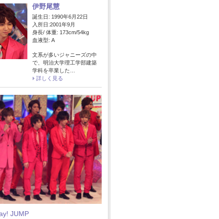
伊野尾慧
誕生日: 1990年6月22日
入所日:2001年9月
身長/ 体重: 173cm/54kg
血液型: A
文系が多いジャニーズの中
で、明治大学理工学部建築
学科を卒業した…
詳しく見る
Say! JUMP