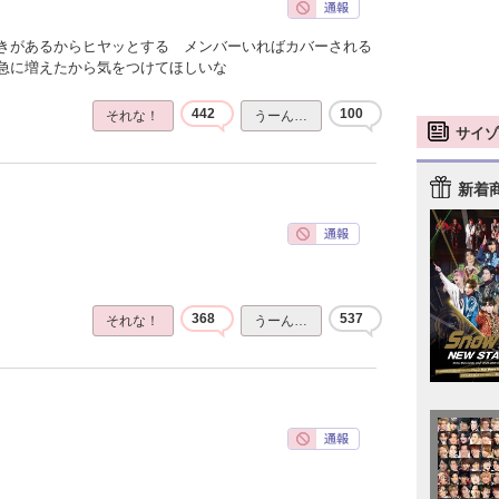
きがあるからヒヤッとする メンバーいればカバーされる
急に増えたから気をつけてほしいな
442
100
それな！
うーん…
サイゾ
新着
368
537
それな！
うーん…