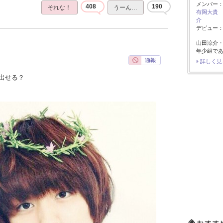
メンバー
408
190
それな！
うーん…
有岡大貴
介
デビュー：2
山田涼介
年少組で
詳しく見
出せる？