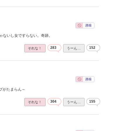
じゃないし女ですらない。奇跡。
283
152
それな！
うーん…
プがたまらん～
304
155
それな！
うーん…