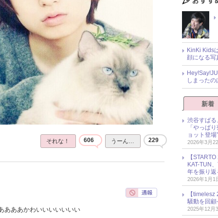
KinKi K
顔になる写
Hey!Sa
しまったの
新着
渋谷すばる
「やっぱり
ョット登場
606
229
それな！
うーん…
2026年3月2
【START
KAT-TU
年を振り返
2026年1月1
【timel
騒動を回顧
2025年12月
ああああかわいいいいいいい