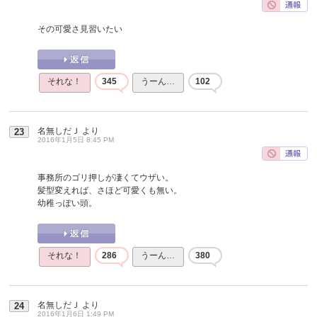
その可愛さ見習いたい
それな！
345
うーん…
102
名無しだＪ
より
23
2016年1月5日 8:45 PM
事務所のゴリ押しが凄くてウザい。
髪型変えれば、さほど可愛くも無い。
幼稚っぽい頭。
それな！
286
うーん…
380
名無しだＪ
より
24
2016年1月6日 1:49 PM