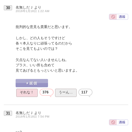
名無しだＪ
より
30
2016年1月18日 1:22 AM
批判的な意見も貴重だと思います。
しかし、どの人もそうですけど
各々本人なりに頑張ってるのだから
そこを見てもよいのでは？
欠点なんてない人いませんしね。
プラス、いい所も含めて
見てあげるともっといいと思いますよ。
それな！
376
うーん…
117
名無しだＪ
より
31
2016年1月18日 7:54 PM