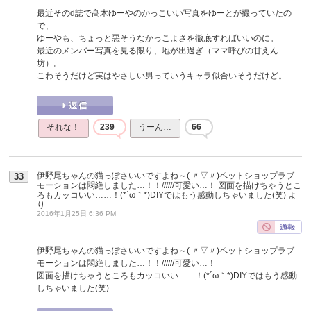
最近そのd誌で髙木ゆーやのかっこいい写真をゆーとが撮っていたの
で、
ゆーやも、ちょっと悪そうなかっこよさを徹底すればいいのに。
最近のメンバー写真を見る限り、地が出過ぎ（ママ呼びの甘えん
坊）。
こわそうだけど実はやさしい男っていうキャラ似合いそうだけど。
それな！
239
うーん…
66
伊野尾ちゃんの猫っぽさいいですよね～( 〃▽〃)ペットショップラブ
33
モーションは悶絶しました…！！//////可愛い…！ 図面を描けちゃうとこ
ろもカッコいい……！(*´ω｀*)DIYではもう感動しちゃいました(笑)
よ
り
2016年1月25日 6:36 PM
伊野尾ちゃんの猫っぽさいいですよね～( 〃▽〃)ペットショップラブ
モーションは悶絶しました…！！//////可愛い…！
図面を描けちゃうところもカッコいい……！(*´ω｀*)DIYではもう感動
しちゃいました(笑)