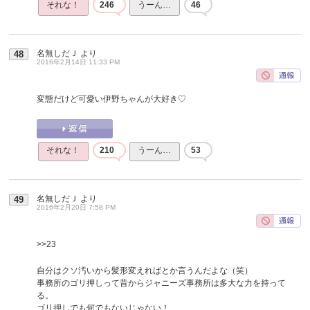
それな！
246
うーん…
46
名無しだＪ
より
48
2016年2月14日 11:33 PM
変態だけど可愛い伊野ちゃんが大好き♡
それな！
210
うーん…
53
名無しだＪ
より
49
2016年2月20日 7:58 PM
>>23
自分はクソ汚いから髪形変えればとか言うんだよな（笑）
事務所のゴリ押しって昔からジャニーズ事務所は多大な力を持って
る。
ゴリ押しでも何でもないじゃない！