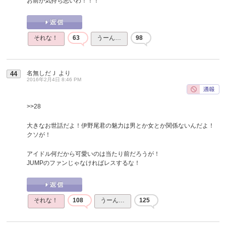
お前が気持ち悪いわ！！！
それな！
63
うーん…
98
名無しだＪ
より
44
2016年2月4日 8:46 PM
>>28
大きなお世話だよ！伊野尾君の魅力は男とか女とか関係ないんだよ！
クソが！
アイドル何だから可愛いのは当たり前だろうが！
JUMPのファンじゃなければレスするな！
それな！
108
うーん…
125