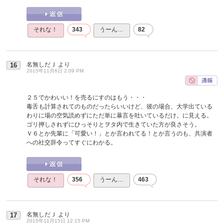
それな！
343
うーん…
82
名無しだＪ
より
16
2015年11月6日 2:09 PM
２５でかわいい！を売るにすのはもう・・・
毒舌も計算されてのものだったらいいけど、彼の場合、大学出ている
わりに場の空気読めずにただ単に暴言を吐いているだけ。に見える。
ゴリ押しされずにひっそりとヲタ内で生きていた方が良さそう。
Ｖ６とか先輩に「可愛い！」とか言われてる！とか言うのも、共演者
への社交辞令ってすぐにわかる。
それな！
356
うーん…
463
名無しだＪ
より
17
2015年11月15日 12:15 PM