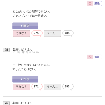
どこがいいのか理解できない。
ジャンプの中では一番嫌い。
それな！
275
うーん…
485
名無しだＪ
より
25
2016年1月7日 11:50 AM
ごり押しされてるだけじゃん。
大したことはない。
それな！
271
うーん…
393
名無しだＪ
より
26