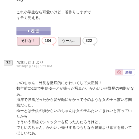
>>3
これ小学生なら可愛いけど、若作りしすぎで
キモく見える。
それな！
184
うーん…
322
名無しだＪ
より
32
2016年1月19日 5:53 PM
いのちゃん、外見を徹底的にかわいくして大正解！
数年前にd誌で中島ゆーとが撮った写真が、かわいい伊野尾の初期かな
あ。
海岸で強風だったから髪が顔にかかって今のような女の子っぽい雰囲
気だった。
ゆーとは子供の頃からいのちゃんは女の子みたいにきれいと言ってい
たから
そういう目線でシャッターを切ったんだろうけど。
でもいのちゃん、かわいい売りするつもりなら建築より毒舌を磨いて
ほしいなあ。