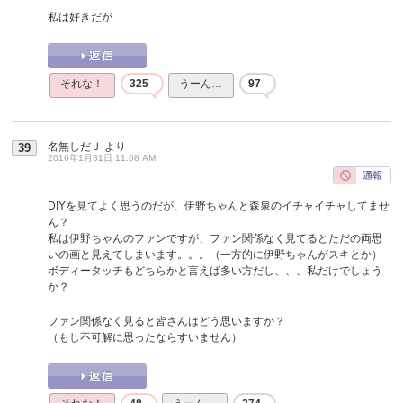
私は好きだが
それな！
325
うーん…
97
名無しだＪ
より
39
2016年1月31日 11:08 AM
DIYを見てよく思うのだが、伊野ちゃんと森泉のイチャイチャしてませ
ん？
私は伊野ちゃんのファンですが、ファン関係なく見てるとただの両思
いの画と見えてしまいます。。。（一方的に伊野ちゃんがスキとか）
ボディータッチもどちらかと言えば多い方だし、、、私だけでしょう
か？
ファン関係なく見ると皆さんはどう思いますか？
（もし不可解に思ったならすいません）