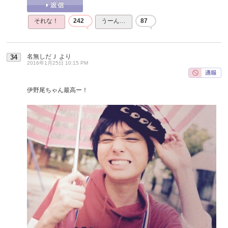
それな！
242
うーん…
87
名無しだＪ
より
34
2016年1月25日 10:15 PM
伊野尾ちゃん最高ー！