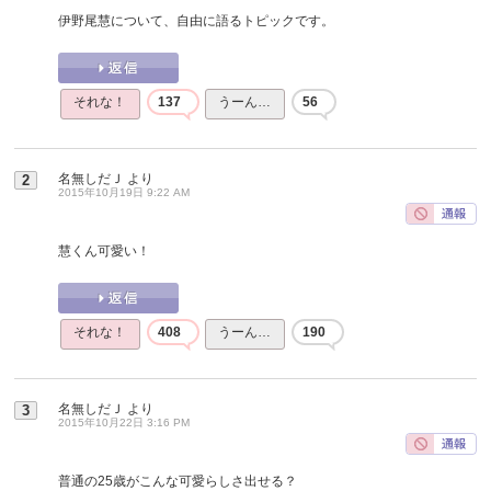
伊野尾慧について、自由に語るトピックです。
それな！
137
うーん…
56
名無しだＪ
より
2
2015年10月19日 9:22 AM
慧くん可愛い！
それな！
408
うーん…
190
名無しだＪ
より
3
2015年10月22日 3:16 PM
普通の25歳がこんな可愛らしさ出せる？