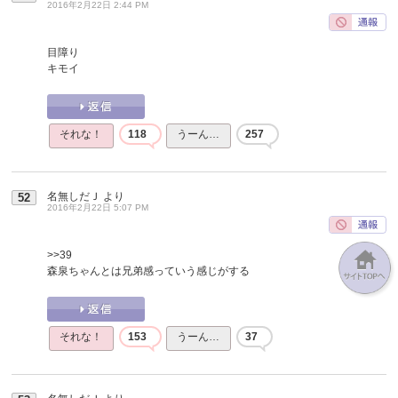
2016年2月22日 2:44 PM
目障り
キモイ
それな！
118
うーん…
257
名無しだＪ
より
52
2016年2月22日 5:07 PM
>>39
森泉ちゃんとは兄弟感っていう感じがする
それな！
153
うーん…
37