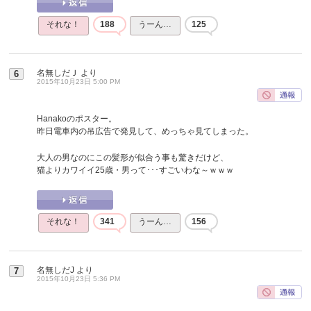
それな！
188
うーん…
125
名無しだＪ
より
6
2015年10月23日 5:00 PM
Hanakoのポスター。
昨日電車内の吊広告で発見して、めっちゃ見てしまった。
大人の男なのにこの髪形が似合う事も驚きだけど、
猫よりカワイイ25歳・男って･･･すごいわな～ｗｗｗ
それな！
341
うーん…
156
名無しだJ
より
7
2015年10月23日 5:36 PM