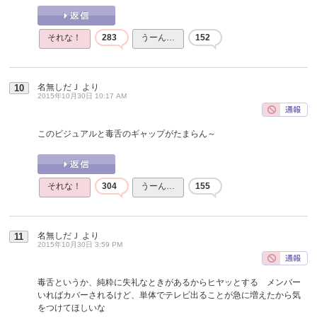
それな！
283
うーん…
152
名無しだＪ
より
10
2015年10月30日 10:17 AM
このビジュアルと毒舌のギャップがたまらん～
それな！
304
うーん…
155
名無しだＪ
より
11
2015年10月30日 3:59 PM
毒舌というか、純粋に失礼なときがあるからヒヤッとする メンバー
いればカバーされるけど、単体でテレビ出ることが急に増えたから気
をつけてほしいな