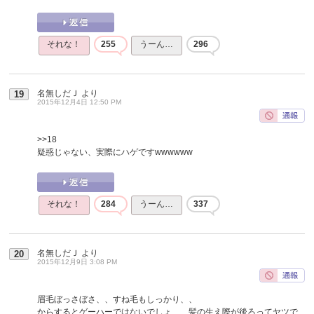
それな！
255
うーん…
296
名無しだＪ
より
19
2015年12月4日 12:50 PM
>>18
疑惑じゃない、実際にハゲですwwwwww
それな！
284
うーん…
337
名無しだＪ
より
20
2015年12月9日 3:08 PM
眉毛ぼっさぼさ、、すね毛もしっかり、、
からするとゲーハーではないでしょ、、髪の生え際が後ろってヤツで