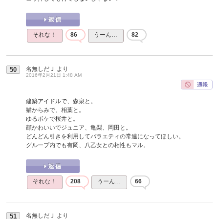
それな！
86
うーん…
82
名無しだＪ
より
50
2016年2月21日 1:48 AM
建築アイドルで、森泉と。
猫からみで、相葉と。
ゆるボケで桜井と。
顔かわいいでジュニア、亀梨、岡田と。
どんどん引きを利用してバラエティの常連になってほしい。
グループ内でも有岡、八乙女との相性もマル。
それな！
208
うーん…
66
名無しだＪ
より
51