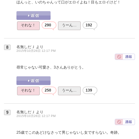
ほんっと、いのちゃんって口がエロイよね！目もエロイけど！
それな！
290
うーん…
192
名無しだＪ
より
8
2015年10月26日 12:17 PM
尋常じゃない可愛さ、3さんありがとう。
それな！
250
うーん…
139
名無しだＪ
より
9
2015年10月26日 12:17 PM
25歳でこのあどけなさって男じゃないし女ですらない。奇跡。