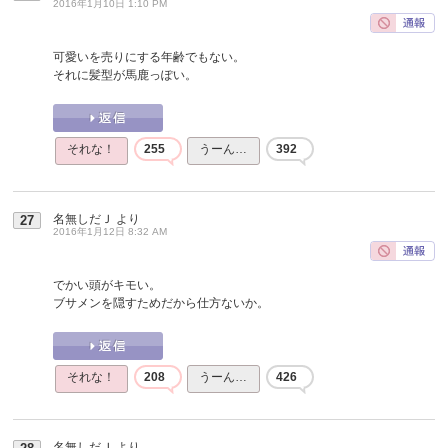
2016年1月10日 1:10 PM
可愛いを売りにする年齢でもない。
それに髪型が馬鹿っぽい。
それな！
255
うーん…
392
名無しだＪ
より
27
2016年1月12日 8:32 AM
でかい頭がキモい。
ブサメンを隠すためだから仕方ないか。
それな！
208
うーん…
426
名無しだＪ
より