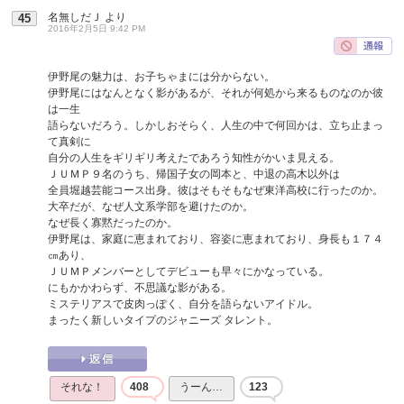
名無しだＪ
より
45
2016年2月5日 9:42 PM
伊野尾の魅力は、お子ちゃまには分からない。
伊野尾にはなんとなく影があるが、それが何処から来るものなのか彼
は一生
語らないだろう。しかしおそらく、人生の中で何回かは、立ち止まっ
て真剣に
自分の人生をギリギリ考えたであろう知性がかいま見える。
ＪＵＭＰ９名のうち、帰国子女の岡本と、中退の高木以外は
全員堀越芸能コース出身。彼はそもそもなぜ東洋高校に行ったのか。
大卒だが、なぜ人文系学部を避けたのか。
なぜ長く寡黙だったのか。
伊野尾は、家庭に恵まれており、容姿に恵まれており、身長も１７４
㎝あり、
ＪＵＭＰメンバーとしてデビューも早々にかなっている。
にもかかわらず、不思議な影がある。
ミステリアスで皮肉っぽく、自分を語らないアイドル。
まったく新しいタイプのジャニーズ タレント。
それな！
408
うーん…
123