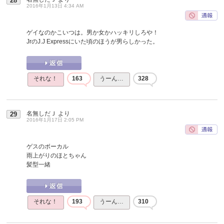
28
2016年1月13日 4:34 AM
ゲイなのかこいつは。男か女かハッキリしろや！
JrのJ.J Expressにいた頃のほうが男らしかった。
それな！
163
うーん…
328
名無しだＪ
より
29
2016年1月17日 2:05 PM
ゲスのボーカル
雨上がりのほとちゃん
髪型一緒
それな！
193
うーん…
310