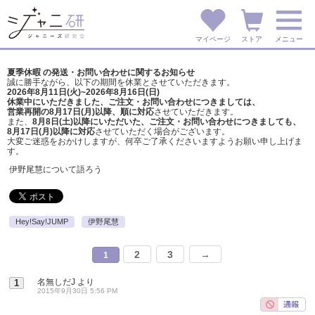
マイページ
ストア
メニュー
夏季休暇 の発送・お問い合わせに関するお知らせ
誠に勝手ながら、以下の期間を休業とさせていただきます。
2026年8月11日(火)~2026年8月16日(日)
休業中にいただきました、ご注文・お問い合わせにつきましては、
営業再開の8月17日(月)以降、順に対応
させていただきます。
また、
8月8日(土)以降にいただいた、ご注文・
お問い合わせにつきましても、
8月17日(月)以降に対応
させていただく場合がございます。
大変ご迷惑をおかけしますが、
何卒ご了承くださいますようお願い申し上げま
す。
伊野尾慧について語ろう
Hey!Say!JUMP
伊野尾慧
2
3
→
1
名無しだJ
より
1
2015年9月30日 5:56 PM