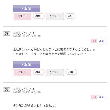
それな！
295
うーん…
92
名無しだＪ
より
37
2016年1月30日 3:28 PM
最近伊野ちゃんがどんどんテレビに出てきてすっごく嬉しい☆
これからも、ドラマとか舞台とかで活躍してほしい＾＾
それな！
256
うーん…
118
名無しだＪ
より
38
2016年1月30日 8:54 PM
伊野尾は好き嫌いわかれると思う