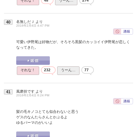
それな！
48
うーん…
274
名無しだＪ
より
40
2016年2月4日 4:47 PM
可愛い伊野尾は好物だが、そろそろ黒髪のカッコイイ伊野尾が恋しく
なってきた。
それな！
232
うーん…
77
風磨担です
より
41
2016年2月4日 6:24 PM
髪の毛キノコとても似合わないと思う
ゲスのなんたらさんとかぶるよ
ゆるパーマのがいいよ