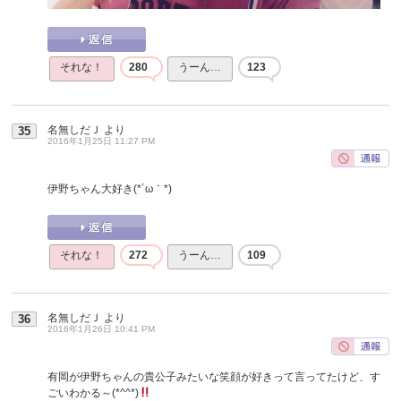
それな！
280
うーん…
123
名無しだＪ
より
35
2016年1月25日 11:27 PM
伊野ちゃん大好き(*´ω｀*)
それな！
272
うーん…
109
名無しだＪ
より
36
2016年1月26日 10:41 PM
有岡が伊野ちゃんの貴公子みたいな笑顔が好きって言ってたけど、す
ごいわかる～(*^^*)