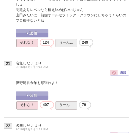
しょ
問題ありレベルなら植え込めばいいじゃん
山田みたいに、前歯オールセラミック・クラウンにしちゃうくらいの
プロ根性ないとね
それな！
124
うーん…
249
名無しだＪ
より
21
2016年1月2日 1:41 AM
伊野尾君今年も頑張れよ！
それな！
407
うーん…
79
名無しだＪ
より
22
2016年1月3日 1:12 PM