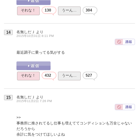
それな！
130
うーん…
304
名無しだＪ
より
14
2015年10月31日 8:11 PM
最近調子に乗ってる気がする
それな！
432
うーん…
527
名無しだＪ
より
15
2015年11月2日 7:26 PM
>>
事務所に推されてるし仕事も増えててコンディションも万全じゃない
だろうから
余計に気をつけてほしいよね