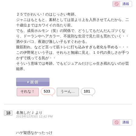
２５でかわいい！のはじっさい奇跡。
ジャニはもともと、素材としては並より上を入所させてんだから、二
十歳位まではカワイイの当たり前。
でも、成長ホルモン（笑）の関係で、どうしてもだんだんゴツくな
り、ドーランやヘアカラー、不規則な生活で見た目も荒れていく・・
酒やタバコ、夜遊び激しい子もすぐわかる。
腹筋割れ、などど言って筋トレに打ち込みすぎも老化を早める・・・
この伊野尾という子は、それらと無縁に見え、１０代の美しさが手つ
かずで残ってる気が・・
そういう意味では奇跡。でもビジュアルだけじゃ生き残れないのが芸
能界。
それな！
533
うーん…
101
名無しだＪ
より
18
2015年12月3日 12:42 PM
ハゲ疑惑なかったっけ