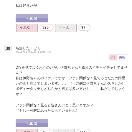
私は好きだが
それな！
325
うーん…
97
名無しだＪ
より
39
2016年1月31日 11:08 AM
DIYを見てよく思うのだが、伊野ちゃんと森泉のイチャイチャしてませ
ん？
私は伊野ちゃんのファンですが、ファン関係なく見てるとただの両思
いの画と見えてしまいます。。。（一方的に伊野ちゃんがスキとか）
ボディータッチもどちらかと言えば多い方だし、、、私だけでしょう
か？
ファン関係なく見ると皆さんはどう思いますか？
（もし不可解に思ったならすいません）