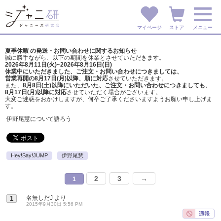
マイページ
ストア
メニュー
夏季休暇 の発送・お問い合わせに関するお知らせ
誠に勝手ながら、以下の期間を休業とさせていただきます。
2026年8月11日(火)~2026年8月16日(日)
休業中にいただきました、ご注文・お問い合わせにつきましては、
営業再開の8月17日(月)以降、順に対応
させていただきます。
また、
8月8日(土)以降にいただいた、ご注文・
お問い合わせにつきましても、
8月17日(月)以降に対応
させていただく場合がございます。
大変ご迷惑をおかけしますが、
何卒ご了承くださいますようお願い申し上げま
す。
伊野尾慧について語ろう
Hey!Say!JUMP
伊野尾慧
2
3
→
1
名無しだJ
より
1
2015年9月30日 5:56 PM