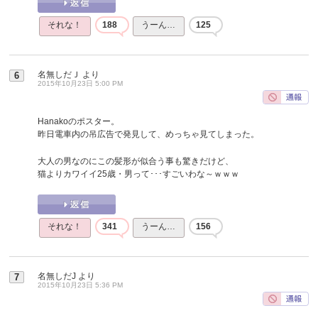
それな！
188
うーん…
125
名無しだＪ
より
6
2015年10月23日 5:00 PM
Hanakoのポスター。
昨日電車内の吊広告で発見して、めっちゃ見てしまった。
大人の男なのにこの髪形が似合う事も驚きだけど、
猫よりカワイイ25歳・男って･･･すごいわな～ｗｗｗ
それな！
341
うーん…
156
名無しだJ
より
7
2015年10月23日 5:36 PM