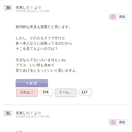
名無しだＪ
より
30
2016年1月18日 1:22 AM
批判的な意見も貴重だと思います。
しかし、どの人もそうですけど
各々本人なりに頑張ってるのだから
そこを見てもよいのでは？
欠点なんてない人いませんしね。
プラス、いい所も含めて
見てあげるともっといいと思いますよ。
それな！
376
うーん…
117
名無しだＪ
より
31
2016年1月18日 7:54 PM