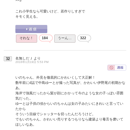
>>3
これ小学生なら可愛いけど、若作りしすぎで
キモく見える。
それな！
184
うーん…
322
名無しだＪ
より
32
2016年1月19日 5:53 PM
いのちゃん、外見を徹底的にかわいくして大正解！
数年前にd誌で中島ゆーとが撮った写真が、かわいい伊野尾の初期かな
あ。
海岸で強風だったから髪が顔にかかって今のような女の子っぽい雰囲
気だった。
ゆーとは子供の頃からいのちゃんは女の子みたいにきれいと言ってい
たから
そういう目線でシャッターを切ったんだろうけど。
でもいのちゃん、かわいい売りするつもりなら建築より毒舌を磨いて
ほしいなあ。