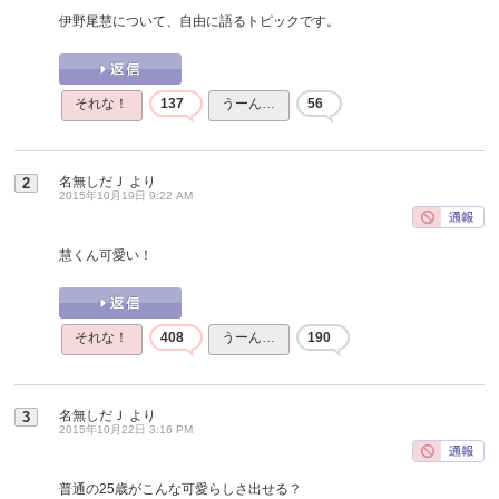
伊野尾慧について、自由に語るトピックです。
それな！
137
うーん…
56
名無しだＪ
より
2
2015年10月19日 9:22 AM
慧くん可愛い！
それな！
408
うーん…
190
名無しだＪ
より
3
2015年10月22日 3:16 PM
普通の25歳がこんな可愛らしさ出せる？