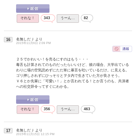
それな！
343
うーん…
82
名無しだＪ
より
16
2015年11月6日 2:09 PM
２５でかわいい！を売るにすのはもう・・・
毒舌も計算されてのものだったらいいけど、彼の場合、大学出ている
わりに場の空気読めずにただ単に暴言を吐いているだけ。に見える。
ゴリ押しされずにひっそりとヲタ内で生きていた方が良さそう。
Ｖ６とか先輩に「可愛い！」とか言われてる！とか言うのも、共演者
への社交辞令ってすぐにわかる。
それな！
356
うーん…
463
名無しだＪ
より
17
2015年11月15日 12:15 PM