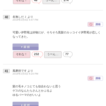
それな！
48
うーん…
274
名無しだＪ
より
40
2016年2月4日 4:47 PM
可愛い伊野尾は好物だが、そろそろ黒髪のカッコイイ伊野尾が恋しく
なってきた。
それな！
232
うーん…
77
風磨担です
より
41
2016年2月4日 6:24 PM
髪の毛キノコとても似合わないと思う
ゲスのなんたらさんとかぶるよ
ゆるパーマのがいいよ