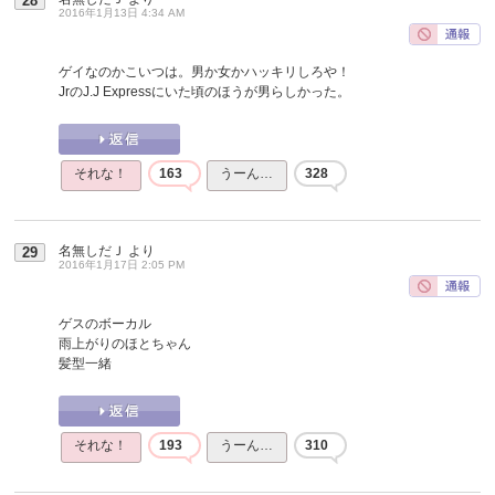
28
2016年1月13日 4:34 AM
ゲイなのかこいつは。男か女かハッキリしろや！
JrのJ.J Expressにいた頃のほうが男らしかった。
それな！
163
うーん…
328
名無しだＪ
より
29
2016年1月17日 2:05 PM
ゲスのボーカル
雨上がりのほとちゃん
髪型一緒
それな！
193
うーん…
310