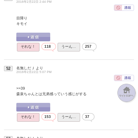
2016年2月22日 2:44 PM
目障り
キモイ
それな！
118
うーん…
257
名無しだＪ
より
52
2016年2月22日 5:07 PM
>>39
森泉ちゃんとは兄弟感っていう感じがする
それな！
153
うーん…
37