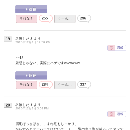
それな！
255
うーん…
296
名無しだＪ
より
19
2015年12月4日 12:50 PM
>>18
疑惑じゃない、実際にハゲですwwwwww
それな！
284
うーん…
337
名無しだＪ
より
20
2015年12月9日 3:08 PM
眉毛ぼっさぼさ、、すね毛もしっかり、、
からするとゲーハーではないでしょ、、髪の生え際が後ろってヤツで