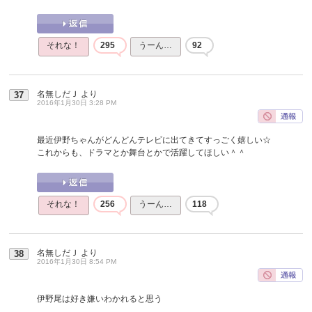
それな！
295
うーん…
92
名無しだＪ
より
37
2016年1月30日 3:28 PM
最近伊野ちゃんがどんどんテレビに出てきてすっごく嬉しい☆
これからも、ドラマとか舞台とかで活躍してほしい＾＾
それな！
256
うーん…
118
名無しだＪ
より
38
2016年1月30日 8:54 PM
伊野尾は好き嫌いわかれると思う