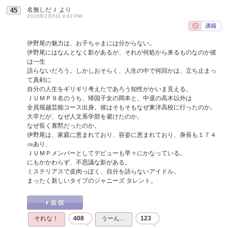
名無しだＪ
より
45
2016年2月5日 9:42 PM
伊野尾の魅力は、お子ちゃまには分からない。
伊野尾にはなんとなく影があるが、それが何処から来るものなのか彼
は一生
語らないだろう。しかしおそらく、人生の中で何回かは、立ち止まっ
て真剣に
自分の人生をギリギリ考えたであろう知性がかいま見える。
ＪＵＭＰ９名のうち、帰国子女の岡本と、中退の高木以外は
全員堀越芸能コース出身。彼はそもそもなぜ東洋高校に行ったのか。
大卒だが、なぜ人文系学部を避けたのか。
なぜ長く寡黙だったのか。
伊野尾は、家庭に恵まれており、容姿に恵まれており、身長も１７４
㎝あり、
ＪＵＭＰメンバーとしてデビューも早々にかなっている。
にもかかわらず、不思議な影がある。
ミステリアスで皮肉っぽく、自分を語らないアイドル。
まったく新しいタイプのジャニーズ タレント。
それな！
408
うーん…
123