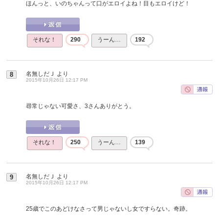
ほんっと、いのちゃんって口がエロイよね！目もエロイけど！
それな！
290
うーん…
192
名無しだＪ
より
8
2015年10月26日 12:17 PM
尋常じゃない可愛さ、3さんありがとう。
それな！
250
うーん…
139
名無しだＪ
より
9
2015年10月26日 12:17 PM
25歳でこのあどけなさって男じゃないし女ですらない。奇跡。