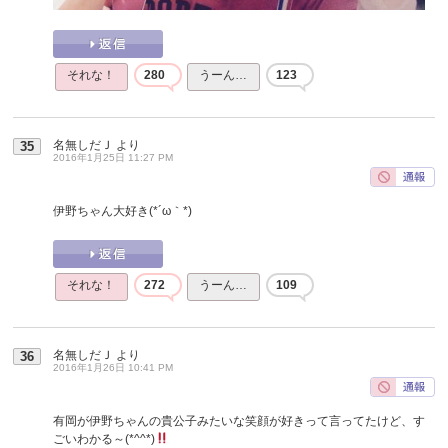
それな！
280
うーん…
123
名無しだＪ
より
35
2016年1月25日 11:27 PM
伊野ちゃん大好き(*´ω｀*)
それな！
272
うーん…
109
名無しだＪ
より
36
2016年1月26日 10:41 PM
有岡が伊野ちゃんの貴公子みたいな笑顔が好きって言ってたけど、す
ごいわかる～(*^^*)