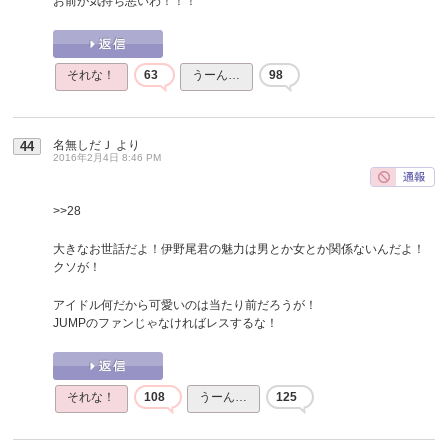
お前が気持ち悪いわ！！！
それな！
63
うーん…
98
名無しだＪ
より
44
2016年2月4日 8:46 PM
>>28
大きなお世話だよ！伊野尾君の魅力は男とか女とか関係ないんだよ！
クソが！
アイドル何だから可愛いのは当たり前だろうが！
JUMPのファンじゃなければレスするな！
それな！
108
うーん…
125