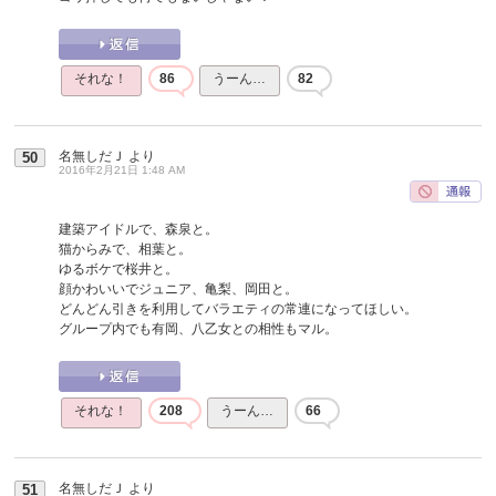
それな！
86
うーん…
82
名無しだＪ
より
50
2016年2月21日 1:48 AM
建築アイドルで、森泉と。
猫からみで、相葉と。
ゆるボケで桜井と。
顔かわいいでジュニア、亀梨、岡田と。
どんどん引きを利用してバラエティの常連になってほしい。
グループ内でも有岡、八乙女との相性もマル。
それな！
208
うーん…
66
名無しだＪ
より
51