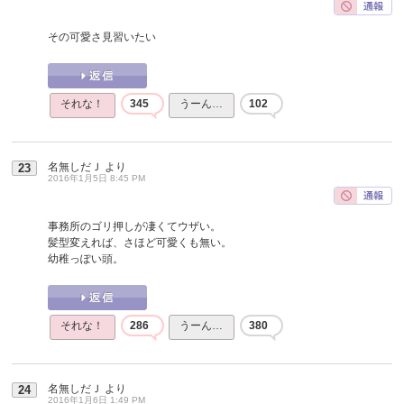
その可愛さ見習いたい
それな！
345
うーん…
102
名無しだＪ
より
23
2016年1月5日 8:45 PM
事務所のゴリ押しが凄くてウザい。
髪型変えれば、さほど可愛くも無い。
幼稚っぽい頭。
それな！
286
うーん…
380
名無しだＪ
より
24
2016年1月6日 1:49 PM