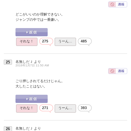
どこがいいのか理解できない。
ジャンプの中では一番嫌い。
それな！
275
うーん…
485
名無しだＪ
より
25
2016年1月7日 11:50 AM
ごり押しされてるだけじゃん。
大したことはない。
それな！
271
うーん…
393
名無しだＪ
より
26