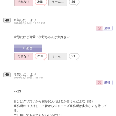
それな！
246
うーん…
46
名無しだＪ
より
48
2016年2月14日 11:33 PM
変態だけど可愛い伊野ちゃんが大好き♡
それな！
210
うーん…
53
名無しだＪ
より
49
2016年2月20日 7:58 PM
>>23
自分はクソ汚いから髪形変えればとか言うんだよな（笑）
事務所のゴリ押しって昔からジャニーズ事務所は多大な力を持って
る。
ゴリ押しでも何でもないじゃない！