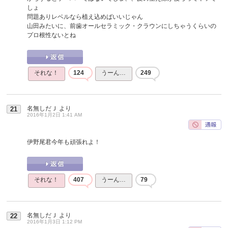
しょ
問題ありレベルなら植え込めばいいじゃん
山田みたいに、前歯オールセラミック・クラウンにしちゃうくらいの
プロ根性ないとね
それな！
124
うーん…
249
名無しだＪ
より
21
2016年1月2日 1:41 AM
伊野尾君今年も頑張れよ！
それな！
407
うーん…
79
名無しだＪ
より
22
2016年1月3日 1:12 PM