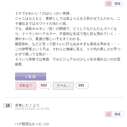
２５でかわいい！のはじっさい奇跡。
ジャニはもともと、素材としては並より上を入所させてんだから、二
十歳位まではカワイイの当たり前。
でも、成長ホルモン（笑）の関係で、どうしてもだんだんゴツくな
り、ドーランやヘアカラー、不規則な生活で見た目も荒れていく・・
酒やタバコ、夜遊び激しい子もすぐわかる。
腹筋割れ、などど言って筋トレに打ち込みすぎも老化を早める・・・
この伊野尾という子は、それらと無縁に見え、１０代の美しさが手つ
かずで残ってる気が・・
そういう意味では奇跡。でもビジュアルだけじゃ生き残れないのが芸
能界。
それな！
533
うーん…
101
名無しだＪ
より
18
2015年12月3日 12:42 PM
ハゲ疑惑なかったっけ