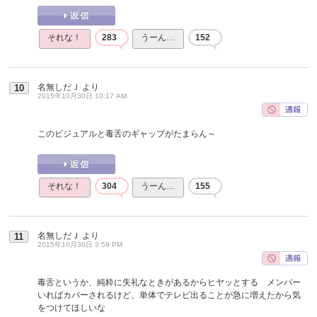
それな！
283
うーん…
152
名無しだＪ
より
10
2015年10月30日 10:17 AM
このビジュアルと毒舌のギャップがたまらん～
それな！
304
うーん…
155
名無しだＪ
より
11
2015年10月30日 3:59 PM
毒舌というか、純粋に失礼なときがあるからヒヤッとする メンバー
いればカバーされるけど、単体でテレビ出ることが急に増えたから気
をつけてほしいな