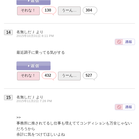
それな！
130
うーん…
304
名無しだＪ
より
14
2015年10月31日 8:11 PM
最近調子に乗ってる気がする
それな！
432
うーん…
527
名無しだＪ
より
15
2015年11月2日 7:26 PM
>>
事務所に推されてるし仕事も増えててコンディションも万全じゃない
だろうから
余計に気をつけてほしいよね