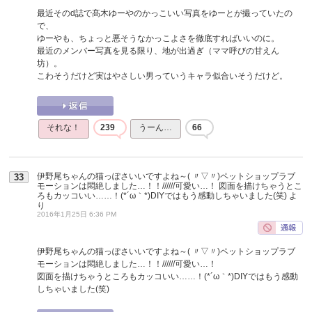
最近そのd誌で髙木ゆーやのかっこいい写真をゆーとが撮っていたの
で、
ゆーやも、ちょっと悪そうなかっこよさを徹底すればいいのに。
最近のメンバー写真を見る限り、地が出過ぎ（ママ呼びの甘えん
坊）。
こわそうだけど実はやさしい男っていうキャラ似合いそうだけど。
それな！
239
うーん…
66
伊野尾ちゃんの猫っぽさいいですよね～( 〃▽〃)ペットショップラブ
33
モーションは悶絶しました…！！//////可愛い…！ 図面を描けちゃうとこ
ろもカッコいい……！(*´ω｀*)DIYではもう感動しちゃいました(笑)
よ
り
2016年1月25日 6:36 PM
伊野尾ちゃんの猫っぽさいいですよね～( 〃▽〃)ペットショップラブ
モーションは悶絶しました…！！//////可愛い…！
図面を描けちゃうところもカッコいい……！(*´ω｀*)DIYではもう感動
しちゃいました(笑)