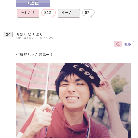
それな！
242
うーん…
87
名無しだＪ
より
34
2016年1月25日 10:15 PM
伊野尾ちゃん最高ー！