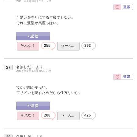
2016年1月10日 1:10 PM
可愛いを売りにする年齢でもない。
それに髪型が馬鹿っぽい。
それな！
255
うーん…
392
名無しだＪ
より
27
2016年1月12日 8:32 AM
でかい頭がキモい。
ブサメンを隠すためだから仕方ないか。
それな！
208
うーん…
426
名無しだＪ
より