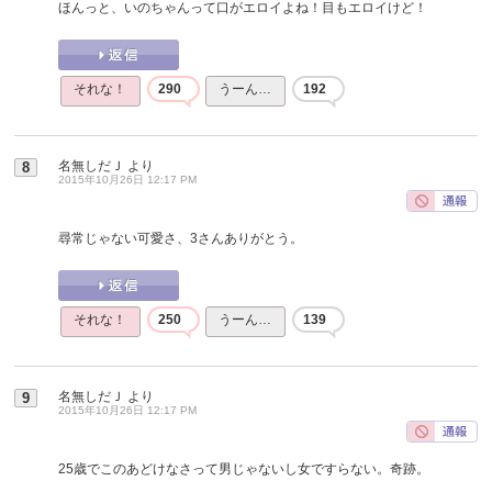
ほんっと、いのちゃんって口がエロイよね！目もエロイけど！
それな！
290
うーん…
192
名無しだＪ
より
8
2015年10月26日 12:17 PM
尋常じゃない可愛さ、3さんありがとう。
それな！
250
うーん…
139
名無しだＪ
より
9
2015年10月26日 12:17 PM
25歳でこのあどけなさって男じゃないし女ですらない。奇跡。