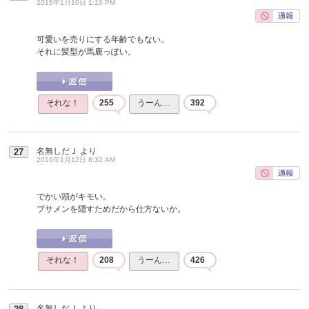
2016年1月10日 1:10 PM
可愛いを売りにする年齢でもない。
それに髪型が馬鹿っぽい。
それな！
255
うーん…
392
名無しだＪ
より
27
2016年1月12日 8:32 AM
でかい頭がキモい。
ブサメンを隠すためだから仕方ないか。
それな！
208
うーん…
426
名無しだＪ
より