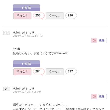
それな！
255
うーん…
296
名無しだＪ
より
19
2015年12月4日 12:50 PM
>>18
疑惑じゃない、実際にハゲですwwwwww
それな！
284
うーん…
337
名無しだＪ
より
20
2015年12月9日 3:08 PM
眉毛ぼっさぼさ、、すね毛もしっかり、、
からするとゲーハーではないでしょ、、髪の生え際が後ろってヤツで