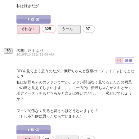
私は好きだが
それな！
325
うーん…
97
名無しだＪ
より
39
2016年1月31日 11:08 AM
DIYを見てよく思うのだが、伊野ちゃんと森泉のイチャイチャしてませ
ん？
私は伊野ちゃんのファンですが、ファン関係なく見てるとただの両思
いの画と見えてしまいます。。。（一方的に伊野ちゃんがスキとか）
ボディータッチもどちらかと言えば多い方だし、、、私だけでしょう
か？
ファン関係なく見ると皆さんはどう思いますか？
（もし不可解に思ったならすいません）