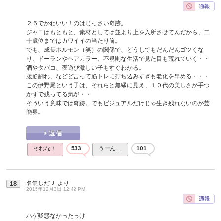
２５でかわいい！のはじっさい奇跡。
ジャニはもともと、素材としては並より上を入所させてんだから、二
十歳位まではカワイイの当たり前。
でも、成長ホルモン（笑）の関係で、どうしてもだんだんゴツくな
り、ドーランやヘアカラー、不規則な生活で見た目も荒れていく・・
酒やタバコ、夜遊び激しい子もすぐわかる。
腹筋割れ、などど言って筋トレに打ち込みすぎも老化を早める・・・
この伊野尾という子は、それらと無縁に見え、１０代の美しさが手つ
かずで残ってる気が・・
そういう意味では奇跡。でもビジュアルだけじゃ生き残れないのが芸
能界。
それな！
533
うーん…
101
名無しだＪ
より
18
2015年12月3日 12:42 PM
ハゲ疑惑なかったっけ