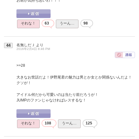
お前が気持ち悪いわ！！！
それな！
63
うーん…
98
名無しだＪ
より
44
2016年2月4日 8:46 PM
>>28
大きなお世話だよ！伊野尾君の魅力は男とか女とか関係ないんだよ！
クソが！
アイドル何だから可愛いのは当たり前だろうが！
JUMPのファンじゃなければレスするな！
それな！
108
うーん…
125