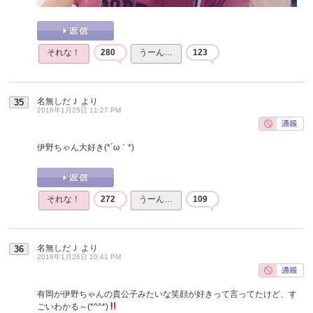
それな！
280
うーん…
123
名無しだＪ
より
35
2016年1月25日 11:27 PM
伊野ちゃん大好き(*´ω｀*)
それな！
272
うーん…
109
名無しだＪ
より
36
2016年1月26日 10:41 PM
有岡が伊野ちゃんの貴公子みたいな笑顔が好きって言ってたけど、す
ごいわかる～(*^^*)