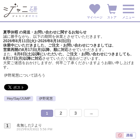
マイページ
ストア
メニュー
夏季休暇 の発送・お問い合わせに関するお知らせ
誠に勝手ながら、以下の期間を休業とさせていただきます。
2026年8月11日(火)~2026年8月16日(日)
休業中にいただきました、ご注文・お問い合わせにつきましては、
営業再開の8月17日(月)以降、順に対応
させていただきます。
また、
8月8日(土)以降にいただいた、ご注文・
お問い合わせにつきましても、
8月17日(月)以降に対応
させていただく場合がございます。
大変ご迷惑をおかけしますが、
何卒ご了承くださいますようお願い申し上げま
す。
伊野尾慧について語ろう
Hey!Say!JUMP
伊野尾慧
2
3
→
1
名無しだJ
より
1
2015年9月30日 5:56 PM