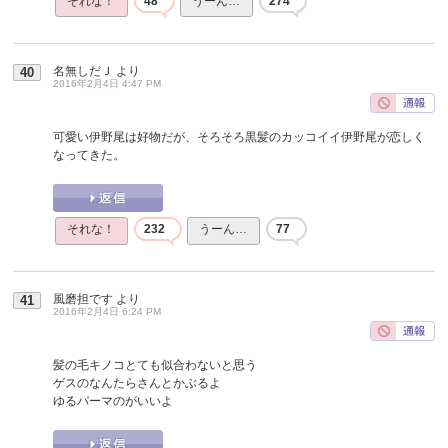
それな！
48
うーん…
274
名無しだＪ
より
40
2016年2月4日 4:47 PM
可愛い伊野尾は好物だが、そろそろ黒髪のカッコイイ伊野尾が恋しく
なってきた。
それな！
232
うーん…
77
風磨担です
より
41
2016年2月4日 6:24 PM
髪の毛キノコとても似合わないと思う
ゲスのなんたらさんとかぶるよ
ゆるパーマのがいいよ