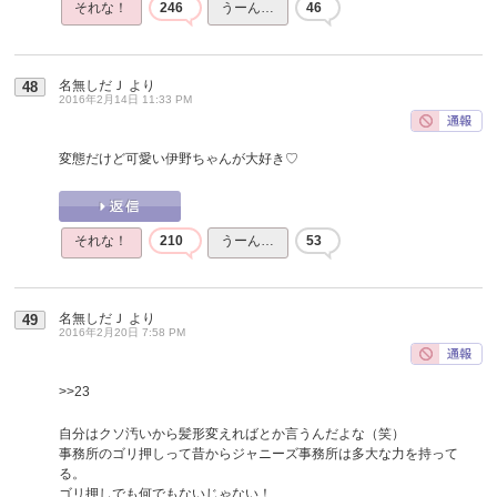
それな！
246
うーん…
46
名無しだＪ
より
48
2016年2月14日 11:33 PM
変態だけど可愛い伊野ちゃんが大好き♡
それな！
210
うーん…
53
名無しだＪ
より
49
2016年2月20日 7:58 PM
>>23
自分はクソ汚いから髪形変えればとか言うんだよな（笑）
事務所のゴリ押しって昔からジャニーズ事務所は多大な力を持って
る。
ゴリ押しでも何でもないじゃない！