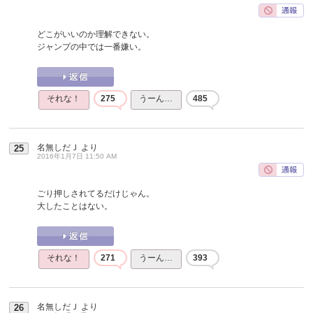
どこがいいのか理解できない。
ジャンプの中では一番嫌い。
それな！
275
うーん…
485
名無しだＪ
より
25
2016年1月7日 11:50 AM
ごり押しされてるだけじゃん。
大したことはない。
それな！
271
うーん…
393
名無しだＪ
より
26