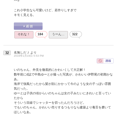
>>3
これ小学生なら可愛いけど、若作りしすぎで
キモく見える。
それな！
184
うーん…
322
名無しだＪ
より
32
2016年1月19日 5:53 PM
いのちゃん、外見を徹底的にかわいくして大正解！
数年前にd誌で中島ゆーとが撮った写真が、かわいい伊野尾の初期かな
あ。
海岸で強風だったから髪が顔にかかって今のような女の子っぽい雰囲
気だった。
ゆーとは子供の頃からいのちゃんは女の子みたいにきれいと言ってい
たから
そういう目線でシャッターを切ったんだろうけど。
でもいのちゃん、かわいい売りするつもりなら建築より毒舌を磨いて
ほしいなあ。