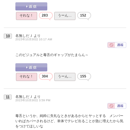
それな！
283
うーん…
152
名無しだＪ
より
10
2015年10月30日 10:17 AM
このビジュアルと毒舌のギャップがたまらん～
それな！
304
うーん…
155
名無しだＪ
より
11
2015年10月30日 3:59 PM
毒舌というか、純粋に失礼なときがあるからヒヤッとする メンバー
いればカバーされるけど、単体でテレビ出ることが急に増えたから気
をつけてほしいな