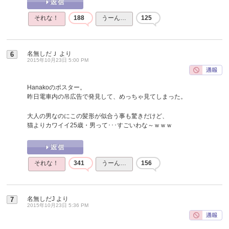
それな！
188
うーん…
125
名無しだＪ
より
6
2015年10月23日 5:00 PM
Hanakoのポスター。
昨日電車内の吊広告で発見して、めっちゃ見てしまった。
大人の男なのにこの髪形が似合う事も驚きだけど、
猫よりカワイイ25歳・男って･･･すごいわな～ｗｗｗ
それな！
341
うーん…
156
名無しだJ
より
7
2015年10月23日 5:36 PM