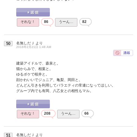
それな！
86
うーん…
82
名無しだＪ
より
50
2016年2月21日 1:48 AM
建築アイドルで、森泉と。
猫からみで、相葉と。
ゆるボケで桜井と。
顔かわいいでジュニア、亀梨、岡田と。
どんどん引きを利用してバラエティの常連になってほしい。
グループ内でも有岡、八乙女との相性もマル。
それな！
208
うーん…
66
名無しだＪ
より
51