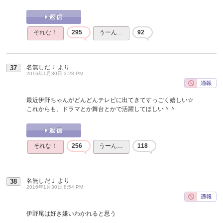
それな！
295
うーん…
92
名無しだＪ
より
37
2016年1月30日 3:28 PM
最近伊野ちゃんがどんどんテレビに出てきてすっごく嬉しい☆
これからも、ドラマとか舞台とかで活躍してほしい＾＾
それな！
256
うーん…
118
名無しだＪ
より
38
2016年1月30日 8:54 PM
伊野尾は好き嫌いわかれると思う