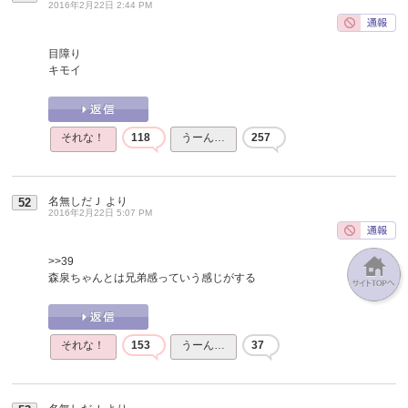
2016年2月22日 2:44 PM
目障り
キモイ
それな！
118
うーん…
257
名無しだＪ
より
52
2016年2月22日 5:07 PM
>>39
森泉ちゃんとは兄弟感っていう感じがする
それな！
153
うーん…
37