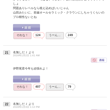
しょ
問題ありレベルなら植え込めばいいじゃん
山田みたいに、前歯オールセラミック・クラウンにしちゃうくらいの
プロ根性ないとね
それな！
124
うーん…
249
名無しだＪ
より
21
2016年1月2日 1:41 AM
伊野尾君今年も頑張れよ！
それな！
407
うーん…
79
名無しだＪ
より
22
2016年1月3日 1:12 PM