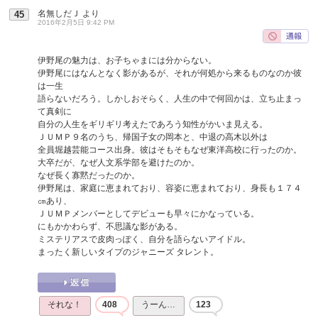
名無しだＪ
より
45
2016年2月5日 9:42 PM
伊野尾の魅力は、お子ちゃまには分からない。
伊野尾にはなんとなく影があるが、それが何処から来るものなのか彼
は一生
語らないだろう。しかしおそらく、人生の中で何回かは、立ち止まっ
て真剣に
自分の人生をギリギリ考えたであろう知性がかいま見える。
ＪＵＭＰ９名のうち、帰国子女の岡本と、中退の高木以外は
全員堀越芸能コース出身。彼はそもそもなぜ東洋高校に行ったのか。
大卒だが、なぜ人文系学部を避けたのか。
なぜ長く寡黙だったのか。
伊野尾は、家庭に恵まれており、容姿に恵まれており、身長も１７４
㎝あり、
ＪＵＭＰメンバーとしてデビューも早々にかなっている。
にもかかわらず、不思議な影がある。
ミステリアスで皮肉っぽく、自分を語らないアイドル。
まったく新しいタイプのジャニーズ タレント。
それな！
408
うーん…
123