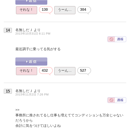
それな！
130
うーん…
304
名無しだＪ
より
14
2015年10月31日 8:11 PM
最近調子に乗ってる気がする
それな！
432
うーん…
527
名無しだＪ
より
15
2015年11月2日 7:26 PM
>>
事務所に推されてるし仕事も増えててコンディションも万全じゃない
だろうから
余計に気をつけてほしいよね