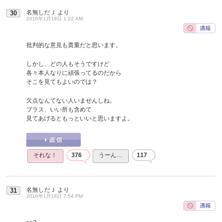
名無しだＪ
より
30
2016年1月18日 1:22 AM
批判的な意見も貴重だと思います。
しかし、どの人もそうですけど
各々本人なりに頑張ってるのだから
そこを見てもよいのでは？
欠点なんてない人いませんしね。
プラス、いい所も含めて
見てあげるともっといいと思いますよ。
それな！
376
うーん…
117
名無しだＪ
より
31
2016年1月18日 7:54 PM