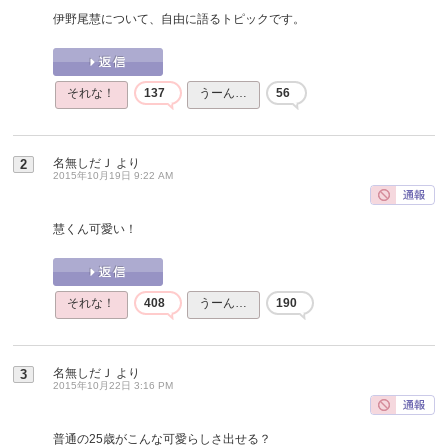
伊野尾慧について、自由に語るトピックです。
それな！
137
うーん…
56
名無しだＪ
より
2
2015年10月19日 9:22 AM
慧くん可愛い！
それな！
408
うーん…
190
名無しだＪ
より
3
2015年10月22日 3:16 PM
普通の25歳がこんな可愛らしさ出せる？