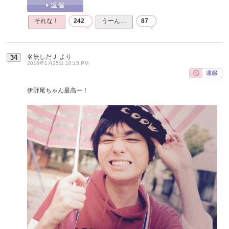
それな！
242
うーん…
87
名無しだＪ
より
34
2016年1月25日 10:15 PM
伊野尾ちゃん最高ー！