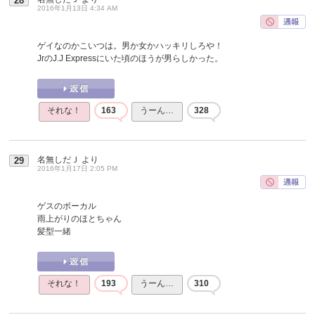
28
2016年1月13日 4:34 AM
ゲイなのかこいつは。男か女かハッキリしろや！
JrのJ.J Expressにいた頃のほうが男らしかった。
それな！
163
うーん…
328
名無しだＪ
より
29
2016年1月17日 2:05 PM
ゲスのボーカル
雨上がりのほとちゃん
髪型一緒
それな！
193
うーん…
310