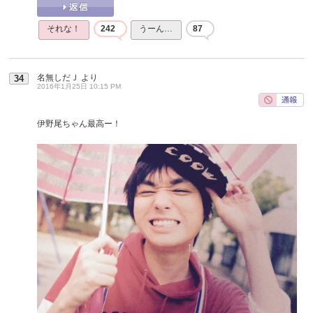
それな！
242
うーん…
87
名無しだＪ
より
34
2016年1月25日 10:15 PM
伊野尾ちゃん最高ー！