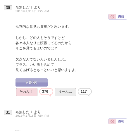
名無しだＪ
より
30
2016年1月18日 1:22 AM
批判的な意見も貴重だと思います。
しかし、どの人もそうですけど
各々本人なりに頑張ってるのだから
そこを見てもよいのでは？
欠点なんてない人いませんしね。
プラス、いい所も含めて
見てあげるともっといいと思いますよ。
それな！
376
うーん…
117
名無しだＪ
より
31
2016年1月18日 7:54 PM