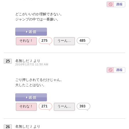
どこがいいのか理解できない。
ジャンプの中では一番嫌い。
それな！
275
うーん…
485
名無しだＪ
より
25
2016年1月7日 11:50 AM
ごり押しされてるだけじゃん。
大したことはない。
それな！
271
うーん…
393
名無しだＪ
より
26