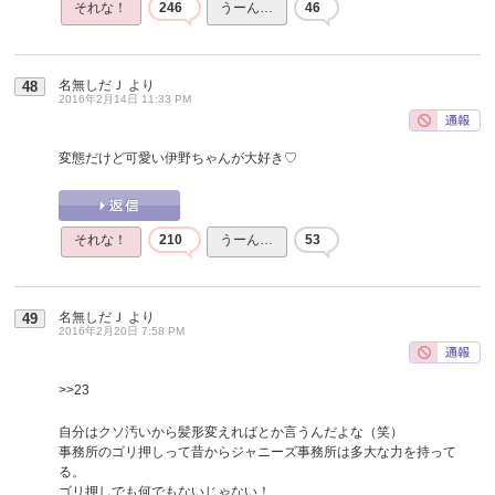
それな！
246
うーん…
46
名無しだＪ
より
48
2016年2月14日 11:33 PM
変態だけど可愛い伊野ちゃんが大好き♡
それな！
210
うーん…
53
名無しだＪ
より
49
2016年2月20日 7:58 PM
>>23
自分はクソ汚いから髪形変えればとか言うんだよな（笑）
事務所のゴリ押しって昔からジャニーズ事務所は多大な力を持って
る。
ゴリ押しでも何でもないじゃない！