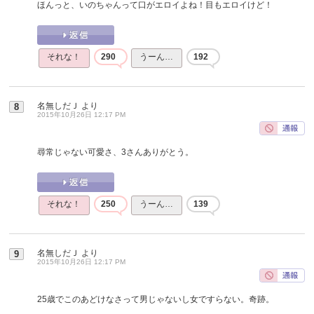
ほんっと、いのちゃんって口がエロイよね！目もエロイけど！
それな！
290
うーん…
192
名無しだＪ
より
8
2015年10月26日 12:17 PM
尋常じゃない可愛さ、3さんありがとう。
それな！
250
うーん…
139
名無しだＪ
より
9
2015年10月26日 12:17 PM
25歳でこのあどけなさって男じゃないし女ですらない。奇跡。