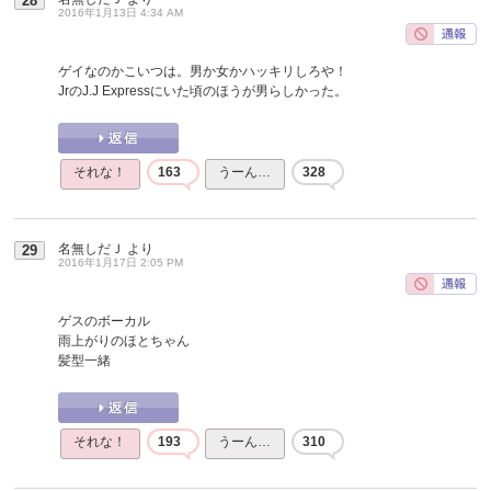
28
2016年1月13日 4:34 AM
ゲイなのかこいつは。男か女かハッキリしろや！
JrのJ.J Expressにいた頃のほうが男らしかった。
それな！
163
うーん…
328
名無しだＪ
より
29
2016年1月17日 2:05 PM
ゲスのボーカル
雨上がりのほとちゃん
髪型一緒
それな！
193
うーん…
310