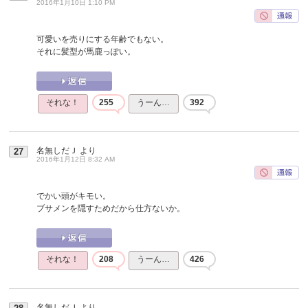
2016年1月10日 1:10 PM
可愛いを売りにする年齢でもない。
それに髪型が馬鹿っぽい。
それな！
255
うーん…
392
名無しだＪ
より
27
2016年1月12日 8:32 AM
でかい頭がキモい。
ブサメンを隠すためだから仕方ないか。
それな！
208
うーん…
426
名無しだＪ
より