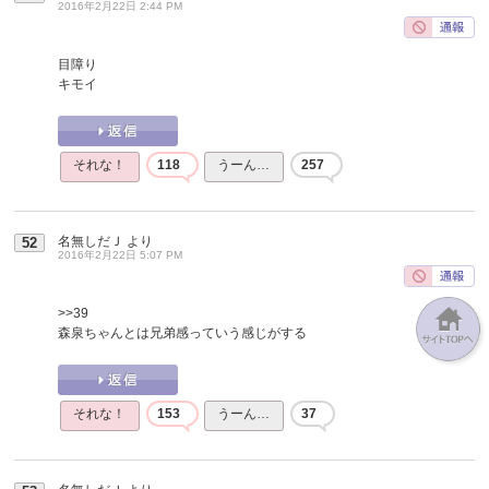
2016年2月22日 2:44 PM
目障り
キモイ
それな！
118
うーん…
257
名無しだＪ
より
52
2016年2月22日 5:07 PM
>>39
森泉ちゃんとは兄弟感っていう感じがする
それな！
153
うーん…
37