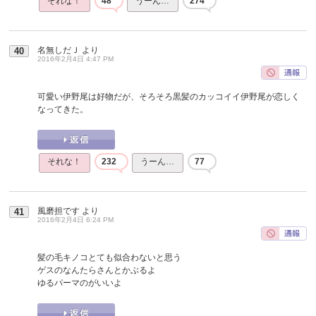
それな！
48
うーん…
274
名無しだＪ
より
40
2016年2月4日 4:47 PM
可愛い伊野尾は好物だが、そろそろ黒髪のカッコイイ伊野尾が恋しく
なってきた。
それな！
232
うーん…
77
風磨担です
より
41
2016年2月4日 6:24 PM
髪の毛キノコとても似合わないと思う
ゲスのなんたらさんとかぶるよ
ゆるパーマのがいいよ