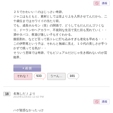
２５でかわいい！のはじっさい奇跡。
ジャニはもともと、素材としては並より上を入所させてんだから、二
十歳位まではカワイイの当たり前。
でも、成長ホルモン（笑）の関係で、どうしてもだんだんゴツくな
り、ドーランやヘアカラー、不規則な生活で見た目も荒れていく・・
酒やタバコ、夜遊び激しい子もすぐわかる。
腹筋割れ、などど言って筋トレに打ち込みすぎも老化を早める・・・
この伊野尾という子は、それらと無縁に見え、１０代の美しさが手つ
かずで残ってる気が・・
そういう意味では奇跡。でもビジュアルだけじゃ生き残れないのが芸
能界。
それな！
533
うーん…
101
名無しだＪ
より
18
2015年12月3日 12:42 PM
ハゲ疑惑なかったっけ