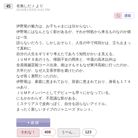
名無しだＪ
より
45
2016年2月5日 9:42 PM
伊野尾の魅力は、お子ちゃまには分からない。
伊野尾にはなんとなく影があるが、それが何処から来るものなのか彼
は一生
語らないだろう。しかしおそらく、人生の中で何回かは、立ち止まっ
て真剣に
自分の人生をギリギリ考えたであろう知性がかいま見える。
ＪＵＭＰ９名のうち、帰国子女の岡本と、中退の高木以外は
全員堀越芸能コース出身。彼はそもそもなぜ東洋高校に行ったのか。
大卒だが、なぜ人文系学部を避けたのか。
なぜ長く寡黙だったのか。
伊野尾は、家庭に恵まれており、容姿に恵まれており、身長も１７４
㎝あり、
ＪＵＭＰメンバーとしてデビューも早々にかなっている。
にもかかわらず、不思議な影がある。
ミステリアスで皮肉っぽく、自分を語らないアイドル。
まったく新しいタイプのジャニーズ タレント。
それな！
408
うーん…
123