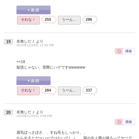
それな！
255
うーん…
296
名無しだＪ
より
19
2015年12月4日 12:50 PM
>>18
疑惑じゃない、実際にハゲですwwwwww
それな！
284
うーん…
337
名無しだＪ
より
20
2015年12月9日 3:08 PM
眉毛ぼっさぼさ、、すね毛もしっかり、、
からするとゲーハーではないでしょ、、髪の生え際が後ろってヤツで