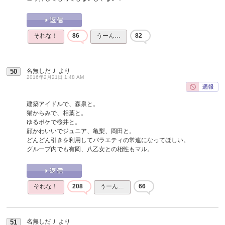
それな！
86
うーん…
82
名無しだＪ
より
50
2016年2月21日 1:48 AM
建築アイドルで、森泉と。
猫からみで、相葉と。
ゆるボケで桜井と。
顔かわいいでジュニア、亀梨、岡田と。
どんどん引きを利用してバラエティの常連になってほしい。
グループ内でも有岡、八乙女との相性もマル。
それな！
208
うーん…
66
名無しだＪ
より
51