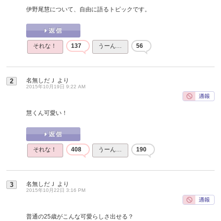
伊野尾慧について、自由に語るトピックです。
それな！
137
うーん…
56
名無しだＪ
より
2
2015年10月19日 9:22 AM
慧くん可愛い！
それな！
408
うーん…
190
名無しだＪ
より
3
2015年10月22日 3:16 PM
普通の25歳がこんな可愛らしさ出せる？