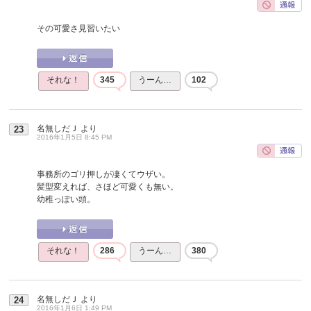
その可愛さ見習いたい
それな！
345
うーん…
102
名無しだＪ
より
23
2016年1月5日 8:45 PM
事務所のゴリ押しが凄くてウザい。
髪型変えれば、さほど可愛くも無い。
幼稚っぽい頭。
それな！
286
うーん…
380
名無しだＪ
より
24
2016年1月6日 1:49 PM