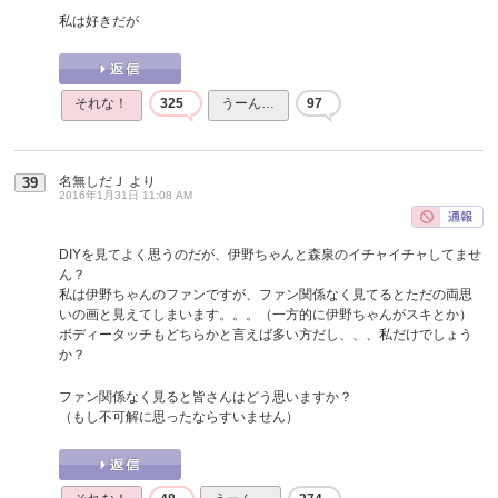
私は好きだが
それな！
325
うーん…
97
名無しだＪ
より
39
2016年1月31日 11:08 AM
DIYを見てよく思うのだが、伊野ちゃんと森泉のイチャイチャしてませ
ん？
私は伊野ちゃんのファンですが、ファン関係なく見てるとただの両思
いの画と見えてしまいます。。。（一方的に伊野ちゃんがスキとか）
ボディータッチもどちらかと言えば多い方だし、、、私だけでしょう
か？
ファン関係なく見ると皆さんはどう思いますか？
（もし不可解に思ったならすいません）