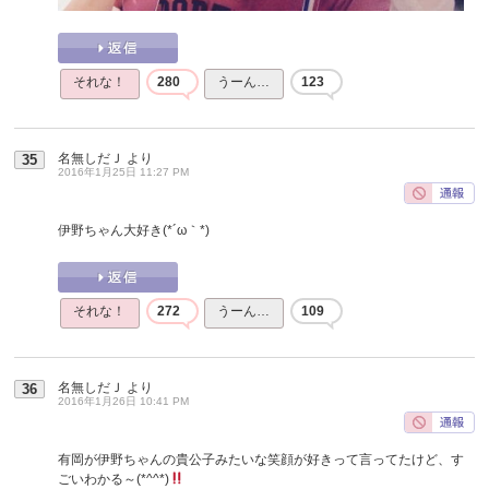
それな！
280
うーん…
123
名無しだＪ
より
35
2016年1月25日 11:27 PM
伊野ちゃん大好き(*´ω｀*)
それな！
272
うーん…
109
名無しだＪ
より
36
2016年1月26日 10:41 PM
有岡が伊野ちゃんの貴公子みたいな笑顔が好きって言ってたけど、す
ごいわかる～(*^^*)