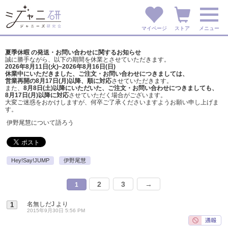
マイページ
ストア
メニュー
夏季休暇 の発送・お問い合わせに関するお知らせ
誠に勝手ながら、以下の期間を休業とさせていただきます。
2026年8月11日(火)~2026年8月16日(日)
休業中にいただきました、ご注文・お問い合わせにつきましては、
営業再開の8月17日(月)以降、順に対応
させていただきます。
また、
8月8日(土)以降にいただいた、ご注文・
お問い合わせにつきましても、
8月17日(月)以降に対応
させていただく場合がございます。
大変ご迷惑をおかけしますが、
何卒ご了承くださいますようお願い申し上げま
す。
伊野尾慧について語ろう
Hey!Say!JUMP
伊野尾慧
2
3
→
1
名無しだJ
より
1
2015年9月30日 5:56 PM