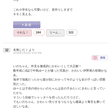
>>3
これ小学生なら可愛いけど、若作りしすぎで
キモく見える。
それな！
184
うーん…
322
名無しだＪ
より
32
2016年1月19日 5:53 PM
いのちゃん、外見を徹底的にかわいくして大正解！
数年前にd誌で中島ゆーとが撮った写真が、かわいい伊野尾の初期かな
あ。
海岸で強風だったから髪が顔にかかって今のような女の子っぽい雰囲
気だった。
ゆーとは子供の頃からいのちゃんは女の子みたいにきれいと言ってい
たから
そういう目線でシャッターを切ったんだろうけど。
でもいのちゃん、かわいい売りするつもりなら建築より毒舌を磨いて
ほしいなあ。