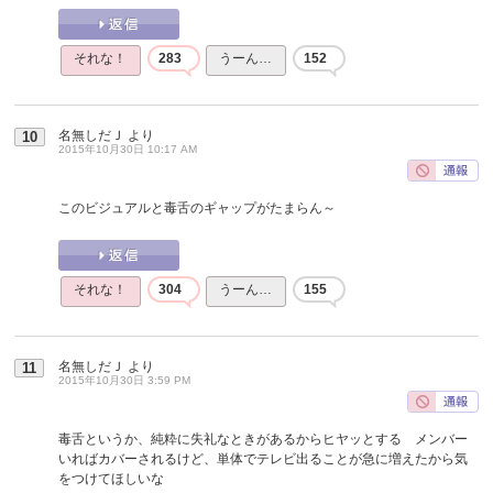
それな！
283
うーん…
152
名無しだＪ
より
10
2015年10月30日 10:17 AM
このビジュアルと毒舌のギャップがたまらん～
それな！
304
うーん…
155
名無しだＪ
より
11
2015年10月30日 3:59 PM
毒舌というか、純粋に失礼なときがあるからヒヤッとする メンバー
いればカバーされるけど、単体でテレビ出ることが急に増えたから気
をつけてほしいな