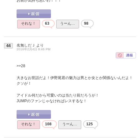
お前が気持ち悪いわ！！！
それな！
63
うーん…
98
名無しだＪ
より
44
2016年2月4日 8:46 PM
>>28
大きなお世話だよ！伊野尾君の魅力は男とか女とか関係ないんだよ！
クソが！
アイドル何だから可愛いのは当たり前だろうが！
JUMPのファンじゃなければレスするな！
それな！
108
うーん…
125