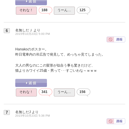
それな！
188
うーん…
125
名無しだＪ
より
6
2015年10月23日 5:00 PM
Hanakoのポスター。
昨日電車内の吊広告で発見して、めっちゃ見てしまった。
大人の男なのにこの髪形が似合う事も驚きだけど、
猫よりカワイイ25歳・男って･･･すごいわな～ｗｗｗ
それな！
341
うーん…
156
名無しだJ
より
7
2015年10月23日 5:36 PM