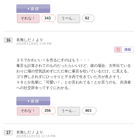
それな！
343
うーん…
82
名無しだＪ
より
16
2015年11月6日 2:09 PM
２５でかわいい！を売るにすのはもう・・・
毒舌も計算されてのものだったらいいけど、彼の場合、大学出ている
わりに場の空気読めずにただ単に暴言を吐いているだけ。に見える。
ゴリ押しされずにひっそりとヲタ内で生きていた方が良さそう。
Ｖ６とか先輩に「可愛い！」とか言われてる！とか言うのも、共演者
への社交辞令ってすぐにわかる。
それな！
356
うーん…
463
名無しだＪ
より
17
2015年11月15日 12:15 PM