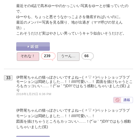
最近そのd誌で髙木ゆーやのかっこいい写真をゆーとが撮っていたの
で、
ゆーやも、ちょっと悪そうなかっこよさを徹底すればいいのに。
最近のメンバー写真を見る限り、地が出過ぎ（ママ呼びの甘えん
坊）。
こわそうだけど実はやさしい男っていうキャラ似合いそうだけど。
それな！
239
うーん…
66
伊野尾ちゃんの猫っぽさいいですよね～( 〃▽〃)ペットショップラブ
33
モーションは悶絶しました…！！//////可愛い…！ 図面を描けちゃうとこ
ろもカッコいい……！(*´ω｀*)DIYではもう感動しちゃいました(笑)
よ
り
2016年1月25日 6:36 PM
伊野尾ちゃんの猫っぽさいいですよね～( 〃▽〃)ペットショップラブ
モーションは悶絶しました…！！//////可愛い…！
図面を描けちゃうところもカッコいい……！(*´ω｀*)DIYではもう感動
しちゃいました(笑)