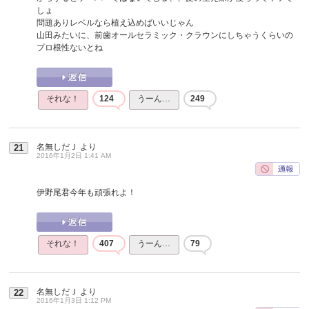
しょ
問題ありレベルなら植え込めばいいじゃん
山田みたいに、前歯オールセラミック・クラウンにしちゃうくらいの
プロ根性ないとね
それな！
124
うーん…
249
名無しだＪ
より
21
2016年1月2日 1:41 AM
伊野尾君今年も頑張れよ！
それな！
407
うーん…
79
名無しだＪ
より
22
2016年1月3日 1:12 PM