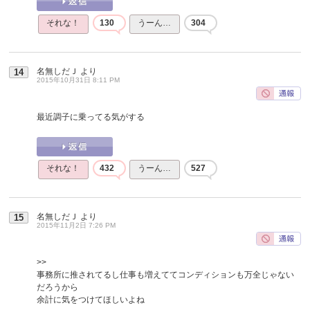
それな！
130
うーん…
304
名無しだＪ
より
14
2015年10月31日 8:11 PM
最近調子に乗ってる気がする
それな！
432
うーん…
527
名無しだＪ
より
15
2015年11月2日 7:26 PM
>>
事務所に推されてるし仕事も増えててコンディションも万全じゃない
だろうから
余計に気をつけてほしいよね