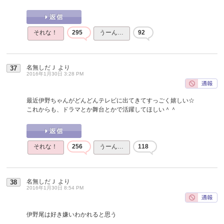
それな！
295
うーん…
92
名無しだＪ
より
37
2016年1月30日 3:28 PM
最近伊野ちゃんがどんどんテレビに出てきてすっごく嬉しい☆
これからも、ドラマとか舞台とかで活躍してほしい＾＾
それな！
256
うーん…
118
名無しだＪ
より
38
2016年1月30日 8:54 PM
伊野尾は好き嫌いわかれると思う