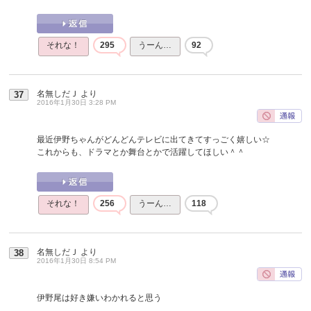
それな！
295
うーん…
92
名無しだＪ
より
37
2016年1月30日 3:28 PM
最近伊野ちゃんがどんどんテレビに出てきてすっごく嬉しい☆
これからも、ドラマとか舞台とかで活躍してほしい＾＾
それな！
256
うーん…
118
名無しだＪ
より
38
2016年1月30日 8:54 PM
伊野尾は好き嫌いわかれると思う