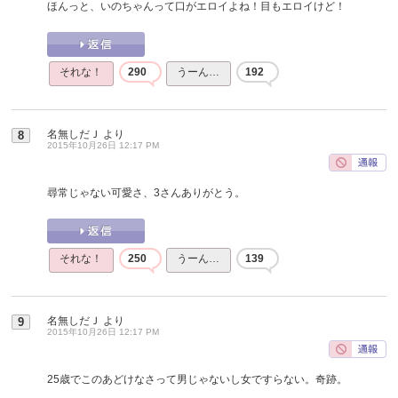
ほんっと、いのちゃんって口がエロイよね！目もエロイけど！
それな！
290
うーん…
192
名無しだＪ
より
8
2015年10月26日 12:17 PM
尋常じゃない可愛さ、3さんありがとう。
それな！
250
うーん…
139
名無しだＪ
より
9
2015年10月26日 12:17 PM
25歳でこのあどけなさって男じゃないし女ですらない。奇跡。