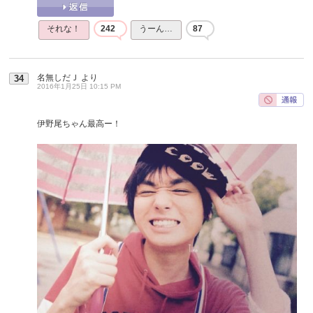
それな！
242
うーん…
87
名無しだＪ
より
34
2016年1月25日 10:15 PM
伊野尾ちゃん最高ー！