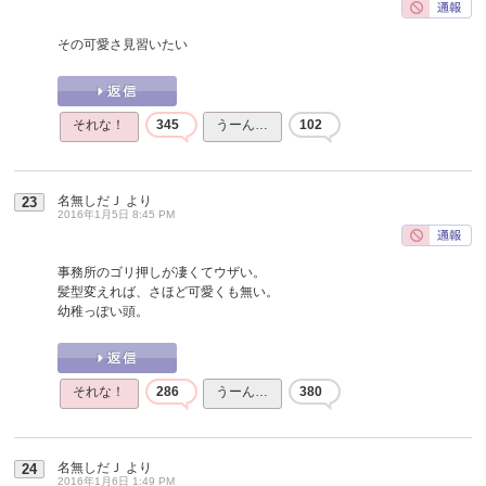
その可愛さ見習いたい
それな！
345
うーん…
102
名無しだＪ
より
23
2016年1月5日 8:45 PM
事務所のゴリ押しが凄くてウザい。
髪型変えれば、さほど可愛くも無い。
幼稚っぽい頭。
それな！
286
うーん…
380
名無しだＪ
より
24
2016年1月6日 1:49 PM