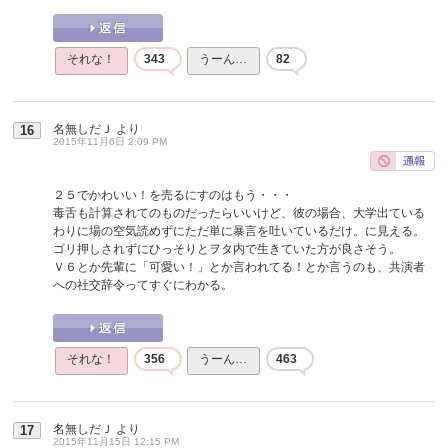
それな！
343
うーん…
82
名無しだＪ
より
16
2015年11月6日 2:09 PM
２５でかわいい！を売るにすのはもう・・・
毒舌も計算されてのものだったらいいけど、彼の場合、大学出ている
わりに場の空気読めずにただ単に暴言を吐いているだけ。に見える。
ゴリ押しされずにひっそりとヲタ内で生きていた方が良さそう。
Ｖ６とか先輩に「可愛い！」とか言われてる！とか言うのも、共演者
への社交辞令ってすぐにわかる。
それな！
356
うーん…
463
名無しだＪ
より
17
2015年11月15日 12:15 PM