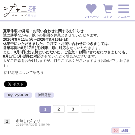
マイページ
ストア
メニュー
夏季休暇 の発送・お問い合わせに関するお知らせ
誠に勝手ながら、以下の期間を休業とさせていただきます。
2026年8月11日(火)~2026年8月16日(日)
休業中にいただきました、ご注文・お問い合わせにつきましては、
営業再開の8月17日(月)以降、順に対応
させていただきます。
また、
8月8日(土)以降にいただいた、ご注文・
お問い合わせにつきましても、
8月17日(月)以降に対応
させていただく場合がございます。
大変ご迷惑をおかけしますが、
何卒ご了承くださいますようお願い申し上げま
す。
伊野尾慧について語ろう
Hey!Say!JUMP
伊野尾慧
2
3
→
1
名無しだJ
より
1
2015年9月30日 5:56 PM