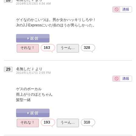
28
2016年1月13日 4:34 AM
ゲイなのかこいつは。男か女かハッキリしろや！
JrのJ.J Expressにいた頃のほうが男らしかった。
それな！
163
うーん…
328
名無しだＪ
より
29
2016年1月17日 2:05 PM
ゲスのボーカル
雨上がりのほとちゃん
髪型一緒
それな！
193
うーん…
310