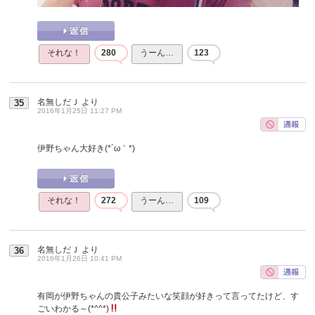
それな！
280
うーん…
123
名無しだＪ
より
35
2016年1月25日 11:27 PM
伊野ちゃん大好き(*´ω｀*)
それな！
272
うーん…
109
名無しだＪ
より
36
2016年1月26日 10:41 PM
有岡が伊野ちゃんの貴公子みたいな笑顔が好きって言ってたけど、す
ごいわかる～(*^^*)