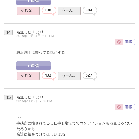
それな！
130
うーん…
304
名無しだＪ
より
14
2015年10月31日 8:11 PM
最近調子に乗ってる気がする
それな！
432
うーん…
527
名無しだＪ
より
15
2015年11月2日 7:26 PM
>>
事務所に推されてるし仕事も増えててコンディションも万全じゃない
だろうから
余計に気をつけてほしいよね