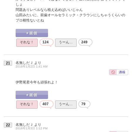
しょ
問題ありレベルなら植え込めばいいじゃん
山田みたいに、前歯オールセラミック・クラウンにしちゃうくらいの
プロ根性ないとね
それな！
124
うーん…
249
名無しだＪ
より
21
2016年1月2日 1:41 AM
伊野尾君今年も頑張れよ！
それな！
407
うーん…
79
名無しだＪ
より
22
2016年1月3日 1:12 PM