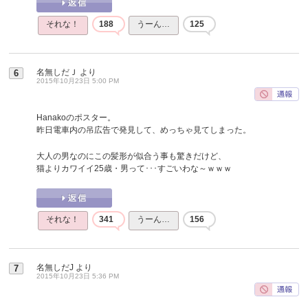
それな！
188
うーん…
125
名無しだＪ
より
6
2015年10月23日 5:00 PM
Hanakoのポスター。
昨日電車内の吊広告で発見して、めっちゃ見てしまった。
大人の男なのにこの髪形が似合う事も驚きだけど、
猫よりカワイイ25歳・男って･･･すごいわな～ｗｗｗ
それな！
341
うーん…
156
名無しだJ
より
7
2015年10月23日 5:36 PM