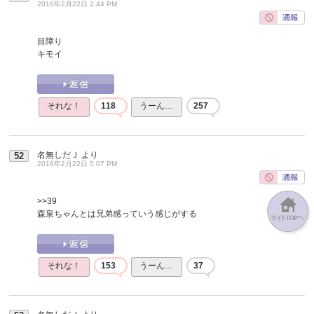
2016年2月22日 2:44 PM
目障り
キモイ
それな！
118
うーん…
257
名無しだＪ
より
52
2016年2月22日 5:07 PM
>>39
森泉ちゃんとは兄弟感っていう感じがする
それな！
153
うーん…
37