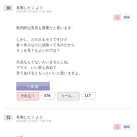
名無しだＪ
より
30
2016年1月18日 1:22 AM
批判的な意見も貴重だと思います。
しかし、どの人もそうですけど
各々本人なりに頑張ってるのだから
そこを見てもよいのでは？
欠点なんてない人いませんしね。
プラス、いい所も含めて
見てあげるともっといいと思いますよ。
それな！
376
うーん…
117
名無しだＪ
より
31
2016年1月18日 7:54 PM