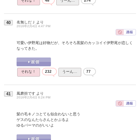
それな！
48
うーん…
274
名無しだＪ
より
40
2016年2月4日 4:47 PM
可愛い伊野尾は好物だが、そろそろ黒髪のカッコイイ伊野尾が恋しく
なってきた。
それな！
232
うーん…
77
風磨担です
より
41
2016年2月4日 6:24 PM
髪の毛キノコとても似合わないと思う
ゲスのなんたらさんとかぶるよ
ゆるパーマのがいいよ