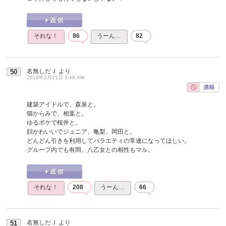
それな！
86
うーん…
82
名無しだＪ
より
50
2016年2月21日 1:48 AM
建築アイドルで、森泉と。
猫からみで、相葉と。
ゆるボケで桜井と。
顔かわいいでジュニア、亀梨、岡田と。
どんどん引きを利用してバラエティの常連になってほしい。
グループ内でも有岡、八乙女との相性もマル。
それな！
208
うーん…
66
名無しだＪ
より
51