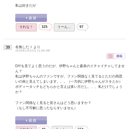
私は好きだが
それな！
325
うーん…
97
名無しだＪ
より
39
2016年1月31日 11:08 AM
DIYを見てよく思うのだが、伊野ちゃんと森泉のイチャイチャしてませ
ん？
私は伊野ちゃんのファンですが、ファン関係なく見てるとただの両思
いの画と見えてしまいます。。。（一方的に伊野ちゃんがスキとか）
ボディータッチもどちらかと言えば多い方だし、、、私だけでしょう
か？
ファン関係なく見ると皆さんはどう思いますか？
（もし不可解に思ったならすいません）