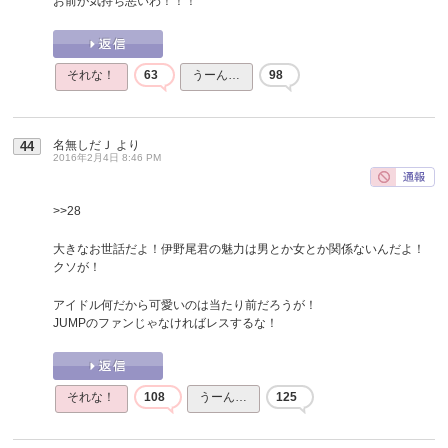
お前が気持ち悪いわ！！！
それな！
63
うーん…
98
名無しだＪ
より
44
2016年2月4日 8:46 PM
>>28
大きなお世話だよ！伊野尾君の魅力は男とか女とか関係ないんだよ！
クソが！
アイドル何だから可愛いのは当たり前だろうが！
JUMPのファンじゃなければレスするな！
それな！
108
うーん…
125