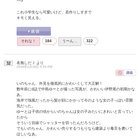
>>3
これ小学生なら可愛いけど、若作りしすぎで
キモく見える。
それな！
184
うーん…
322
名無しだＪ
より
32
2016年1月19日 5:53 PM
いのちゃん、外見を徹底的にかわいくして大正解！
数年前にd誌で中島ゆーとが撮った写真が、かわいい伊野尾の初期かな
あ。
海岸で強風だったから髪が顔にかかって今のような女の子っぽい雰囲
気だった。
ゆーとは子供の頃からいのちゃんは女の子みたいにきれいと言ってい
たから
そういう目線でシャッターを切ったんだろうけど。
でもいのちゃん、かわいい売りするつもりなら建築より毒舌を磨いて
ほしいなあ。