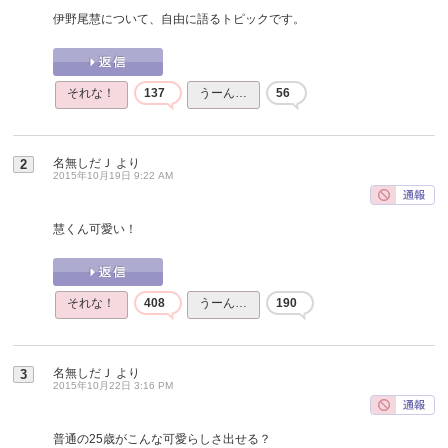
伊野尾慧について、自由に語るトピックです。
それな！
137
うーん…
56
名無しだＪ
より
2
2015年10月19日 9:22 AM
慧くん可愛い！
それな！
408
うーん…
190
名無しだＪ
より
3
2015年10月22日 3:16 PM
普通の25歳がこんな可愛らしさ出せる？