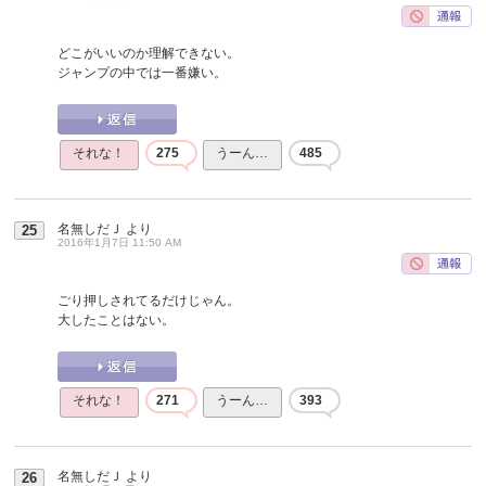
どこがいいのか理解できない。
ジャンプの中では一番嫌い。
それな！
275
うーん…
485
名無しだＪ
より
25
2016年1月7日 11:50 AM
ごり押しされてるだけじゃん。
大したことはない。
それな！
271
うーん…
393
名無しだＪ
より
26