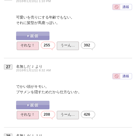
2016年1月10日 1:10 PM
可愛いを売りにする年齢でもない。
それに髪型が馬鹿っぽい。
それな！
255
うーん…
392
名無しだＪ
より
27
2016年1月12日 8:32 AM
でかい頭がキモい。
ブサメンを隠すためだから仕方ないか。
それな！
208
うーん…
426
名無しだＪ
より