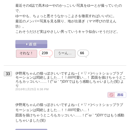
最近そのd誌で髙木ゆーやのかっこいい写真をゆーとが撮っていたの
で、
ゆーやも、ちょっと悪そうなかっこよさを徹底すればいいのに。
最近のメンバー写真を見る限り、地が出過ぎ（ママ呼びの甘えん
坊）。
こわそうだけど実はやさしい男っていうキャラ似合いそうだけど。
それな！
239
うーん…
66
伊野尾ちゃんの猫っぽさいいですよね～( 〃▽〃)ペットショップラブ
33
モーションは悶絶しました…！！//////可愛い…！ 図面を描けちゃうとこ
ろもカッコいい……！(*´ω｀*)DIYではもう感動しちゃいました(笑)
よ
り
2016年1月25日 6:36 PM
伊野尾ちゃんの猫っぽさいいですよね～( 〃▽〃)ペットショップラブ
モーションは悶絶しました…！！//////可愛い…！
図面を描けちゃうところもカッコいい……！(*´ω｀*)DIYではもう感動
しちゃいました(笑)