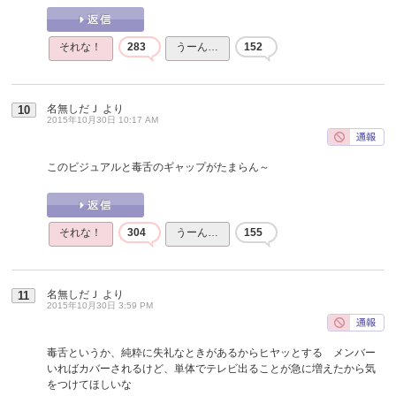
それな！
283
うーん…
152
名無しだＪ
より
10
2015年10月30日 10:17 AM
このビジュアルと毒舌のギャップがたまらん～
それな！
304
うーん…
155
名無しだＪ
より
11
2015年10月30日 3:59 PM
毒舌というか、純粋に失礼なときがあるからヒヤッとする メンバー
いればカバーされるけど、単体でテレビ出ることが急に増えたから気
をつけてほしいな