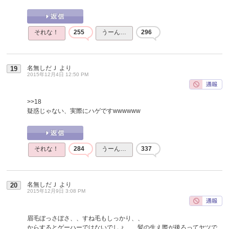
それな！
255
うーん…
296
名無しだＪ
より
19
2015年12月4日 12:50 PM
>>18
疑惑じゃない、実際にハゲですwwwwww
それな！
284
うーん…
337
名無しだＪ
より
20
2015年12月9日 3:08 PM
眉毛ぼっさぼさ、、すね毛もしっかり、、
からするとゲーハーではないでしょ、、髪の生え際が後ろってヤツで