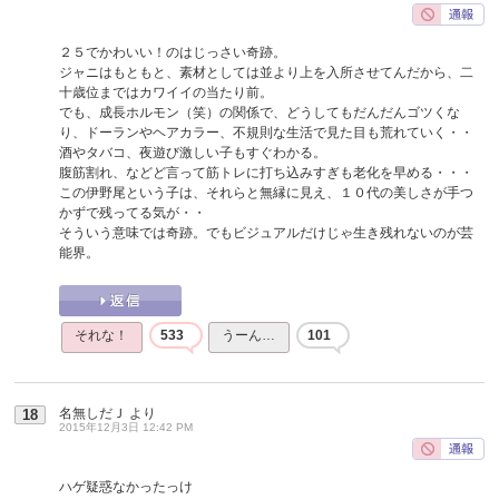
２５でかわいい！のはじっさい奇跡。
ジャニはもともと、素材としては並より上を入所させてんだから、二
十歳位まではカワイイの当たり前。
でも、成長ホルモン（笑）の関係で、どうしてもだんだんゴツくな
り、ドーランやヘアカラー、不規則な生活で見た目も荒れていく・・
酒やタバコ、夜遊び激しい子もすぐわかる。
腹筋割れ、などど言って筋トレに打ち込みすぎも老化を早める・・・
この伊野尾という子は、それらと無縁に見え、１０代の美しさが手つ
かずで残ってる気が・・
そういう意味では奇跡。でもビジュアルだけじゃ生き残れないのが芸
能界。
それな！
533
うーん…
101
名無しだＪ
より
18
2015年12月3日 12:42 PM
ハゲ疑惑なかったっけ