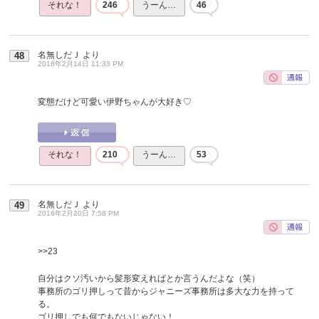
それな！
246
うーん…
46
名無しだＪ
より
48
2016年2月14日 11:33 PM
変態だけど可愛い伊野ちゃんが大好き♡
それな！
210
うーん…
53
名無しだＪ
より
49
2016年2月20日 7:58 PM
>>23
自分はクソ汚いから髪形変えればとか言うんだよな（笑）
事務所のゴリ押しって昔からジャニーズ事務所は多大な力を持って
る。
ゴリ押しでも何でもないじゃない！