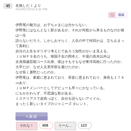
名無しだＪ
より
45
2016年2月5日 9:42 PM
伊野尾の魅力は、お子ちゃまには分からない。
伊野尾にはなんとなく影があるが、それが何処から来るものなのか彼
は一生
語らないだろう。しかしおそらく、人生の中で何回かは、立ち止まっ
て真剣に
自分の人生をギリギリ考えたであろう知性がかいま見える。
ＪＵＭＰ９名のうち、帰国子女の岡本と、中退の高木以外は
全員堀越芸能コース出身。彼はそもそもなぜ東洋高校に行ったのか。
大卒だが、なぜ人文系学部を避けたのか。
なぜ長く寡黙だったのか。
伊野尾は、家庭に恵まれており、容姿に恵まれており、身長も１７４
㎝あり、
ＪＵＭＰメンバーとしてデビューも早々にかなっている。
にもかかわらず、不思議な影がある。
ミステリアスで皮肉っぽく、自分を語らないアイドル。
まったく新しいタイプのジャニーズ タレント。
それな！
408
うーん…
123