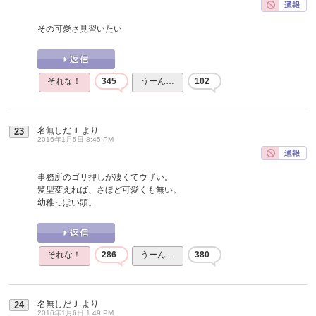
その可愛さ見習いたい
それな！
345
うーん…
102
名無しだＪ
より
23
2016年1月5日 8:45 PM
事務所のゴリ押しが凄くてウザい。
髪型変えれば、さほど可愛くも無い。
幼稚っぽい頭。
それな！
286
うーん…
380
名無しだＪ
より
24
2016年1月6日 1:49 PM