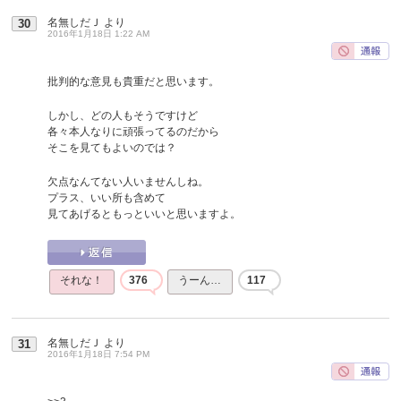
名無しだＪ
より
30
2016年1月18日 1:22 AM
批判的な意見も貴重だと思います。
しかし、どの人もそうですけど
各々本人なりに頑張ってるのだから
そこを見てもよいのでは？
欠点なんてない人いませんしね。
プラス、いい所も含めて
見てあげるともっといいと思いますよ。
それな！
376
うーん…
117
名無しだＪ
より
31
2016年1月18日 7:54 PM