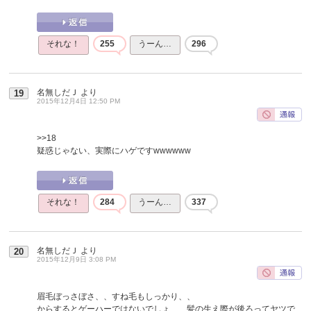
それな！
255
うーん…
296
名無しだＪ
より
19
2015年12月4日 12:50 PM
>>18
疑惑じゃない、実際にハゲですwwwwww
それな！
284
うーん…
337
名無しだＪ
より
20
2015年12月9日 3:08 PM
眉毛ぼっさぼさ、、すね毛もしっかり、、
からするとゲーハーではないでしょ、、髪の生え際が後ろってヤツで