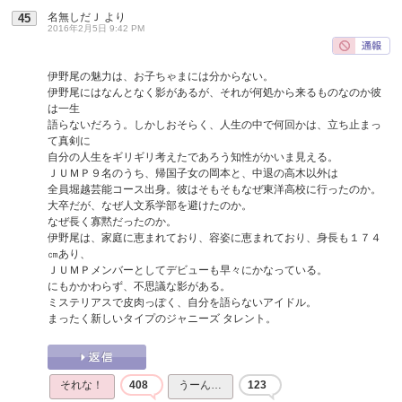
名無しだＪ
より
45
2016年2月5日 9:42 PM
伊野尾の魅力は、お子ちゃまには分からない。
伊野尾にはなんとなく影があるが、それが何処から来るものなのか彼
は一生
語らないだろう。しかしおそらく、人生の中で何回かは、立ち止まっ
て真剣に
自分の人生をギリギリ考えたであろう知性がかいま見える。
ＪＵＭＰ９名のうち、帰国子女の岡本と、中退の高木以外は
全員堀越芸能コース出身。彼はそもそもなぜ東洋高校に行ったのか。
大卒だが、なぜ人文系学部を避けたのか。
なぜ長く寡黙だったのか。
伊野尾は、家庭に恵まれており、容姿に恵まれており、身長も１７４
㎝あり、
ＪＵＭＰメンバーとしてデビューも早々にかなっている。
にもかかわらず、不思議な影がある。
ミステリアスで皮肉っぽく、自分を語らないアイドル。
まったく新しいタイプのジャニーズ タレント。
それな！
408
うーん…
123