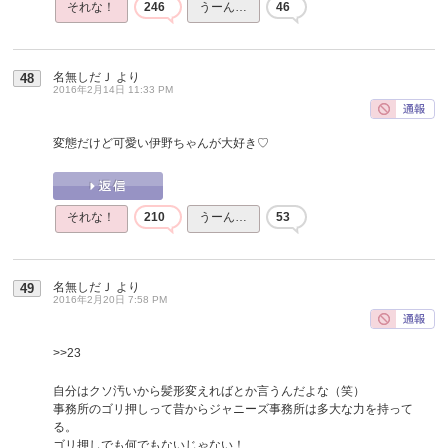
それな！
246
うーん…
46
名無しだＪ
より
48
2016年2月14日 11:33 PM
変態だけど可愛い伊野ちゃんが大好き♡
それな！
210
うーん…
53
名無しだＪ
より
49
2016年2月20日 7:58 PM
>>23
自分はクソ汚いから髪形変えればとか言うんだよな（笑）
事務所のゴリ押しって昔からジャニーズ事務所は多大な力を持って
る。
ゴリ押しでも何でもないじゃない！