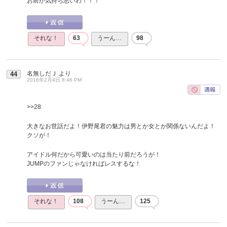
お前が気持ち悪いわ！！！
それな！
63
うーん…
98
名無しだＪ
より
44
2016年2月4日 8:46 PM
>>28
大きなお世話だよ！伊野尾君の魅力は男とか女とか関係ないんだよ！
クソが！
アイドル何だから可愛いのは当たり前だろうが！
JUMPのファンじゃなければレスするな！
それな！
108
うーん…
125