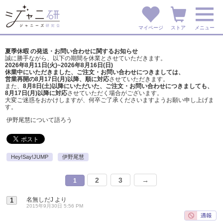
マイページ
ストア
メニュー
夏季休暇 の発送・お問い合わせに関するお知らせ
誠に勝手ながら、以下の期間を休業とさせていただきます。
2026年8月11日(火)~2026年8月16日(日)
休業中にいただきました、ご注文・お問い合わせにつきましては、
営業再開の8月17日(月)以降、順に対応
させていただきます。
また、
8月8日(土)以降にいただいた、ご注文・
お問い合わせにつきましても、
8月17日(月)以降に対応
させていただく場合がございます。
大変ご迷惑をおかけしますが、
何卒ご了承くださいますようお願い申し上げま
す。
伊野尾慧について語ろう
Hey!Say!JUMP
伊野尾慧
2
3
→
1
名無しだJ
より
1
2015年9月30日 5:56 PM