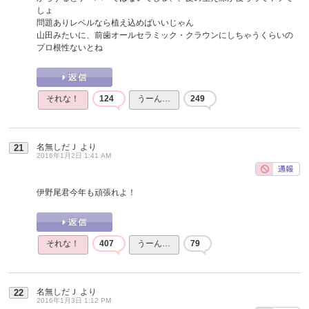
しょ
問題ありレベルなら植え込めばいいじゃん
山田みたいに、前歯オールセラミック・クラウンにしちゃうくらいの
プロ根性ないとね
それな！
124
うーん…
249
名無しだＪ
より
21
2016年1月2日 1:41 AM
伊野尾君今年も頑張れよ！
それな！
407
うーん…
79
名無しだＪ
より
22
2016年1月3日 1:12 PM