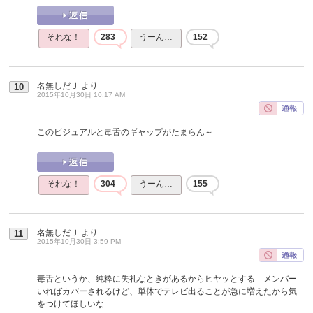
それな！
283
うーん…
152
名無しだＪ
より
10
2015年10月30日 10:17 AM
このビジュアルと毒舌のギャップがたまらん～
それな！
304
うーん…
155
名無しだＪ
より
11
2015年10月30日 3:59 PM
毒舌というか、純粋に失礼なときがあるからヒヤッとする メンバー
いればカバーされるけど、単体でテレビ出ることが急に増えたから気
をつけてほしいな