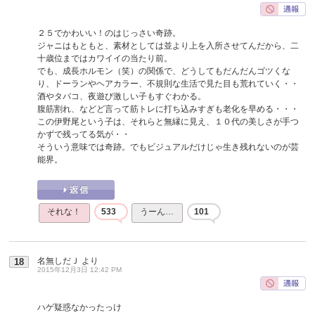
２５でかわいい！のはじっさい奇跡。
ジャニはもともと、素材としては並より上を入所させてんだから、二
十歳位まではカワイイの当たり前。
でも、成長ホルモン（笑）の関係で、どうしてもだんだんゴツくな
り、ドーランやヘアカラー、不規則な生活で見た目も荒れていく・・
酒やタバコ、夜遊び激しい子もすぐわかる。
腹筋割れ、などど言って筋トレに打ち込みすぎも老化を早める・・・
この伊野尾という子は、それらと無縁に見え、１０代の美しさが手つ
かずで残ってる気が・・
そういう意味では奇跡。でもビジュアルだけじゃ生き残れないのが芸
能界。
それな！
533
うーん…
101
名無しだＪ
より
18
2015年12月3日 12:42 PM
ハゲ疑惑なかったっけ