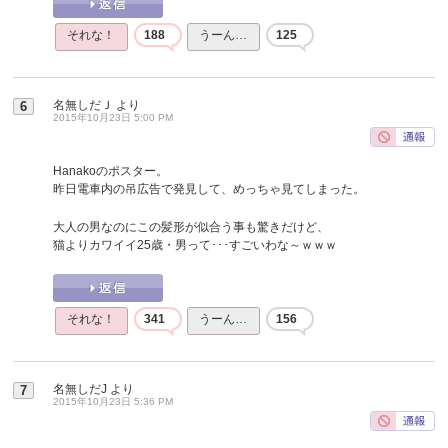
それな！
188
うーん…
125
名無しだＪ
より
6
2015年10月23日 5:00 PM
Hanakoのポスター。
昨日電車内の吊広告で発見して、めっちゃ見てしまった。
大人の男なのにこの髪形が似合う事も驚きだけど、
猫よりカワイイ25歳・男って･･･すごいわな～ｗｗｗ
それな！
341
うーん…
156
名無しだJ
より
7
2015年10月23日 5:36 PM