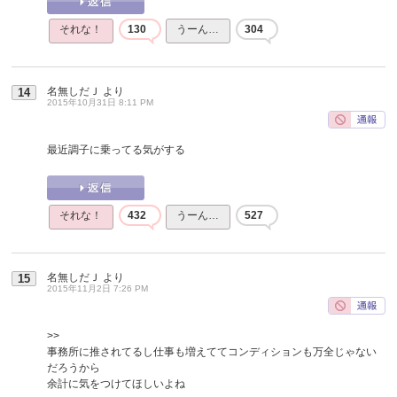
それな！
130
うーん…
304
名無しだＪ
より
14
2015年10月31日 8:11 PM
最近調子に乗ってる気がする
それな！
432
うーん…
527
名無しだＪ
より
15
2015年11月2日 7:26 PM
>>
事務所に推されてるし仕事も増えててコンディションも万全じゃない
だろうから
余計に気をつけてほしいよね