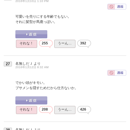
2016年1月10日 1:10 PM
可愛いを売りにする年齢でもない。
それに髪型が馬鹿っぽい。
それな！
255
うーん…
392
名無しだＪ
より
27
2016年1月12日 8:32 AM
でかい頭がキモい。
ブサメンを隠すためだから仕方ないか。
それな！
208
うーん…
426
名無しだＪ
より