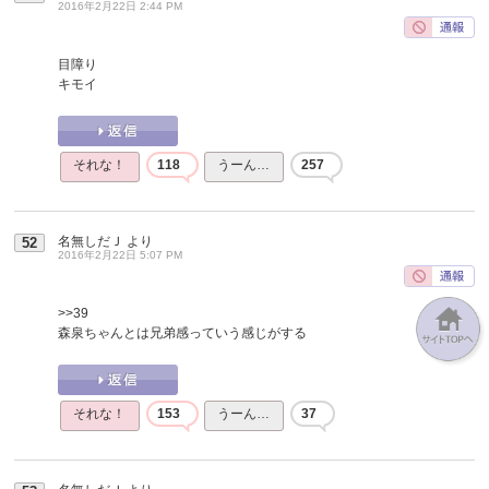
2016年2月22日 2:44 PM
目障り
キモイ
それな！
118
うーん…
257
名無しだＪ
より
52
2016年2月22日 5:07 PM
>>39
森泉ちゃんとは兄弟感っていう感じがする
それな！
153
うーん…
37