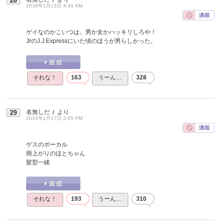
28
2016年1月13日 4:34 AM
ゲイなのかこいつは。男か女かハッキリしろや！
JrのJ.J Expressにいた頃のほうが男らしかった。
それな！
163
うーん…
328
名無しだＪ
より
29
2016年1月17日 2:05 PM
ゲスのボーカル
雨上がりのほとちゃん
髪型一緒
それな！
193
うーん…
310