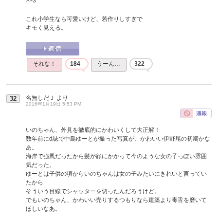
>>3
これ小学生なら可愛いけど、若作りしすぎで
キモく見える。
それな！
184
うーん…
322
名無しだＪ
より
32
2016年1月19日 5:53 PM
いのちゃん、外見を徹底的にかわいくして大正解！
数年前にd誌で中島ゆーとが撮った写真が、かわいい伊野尾の初期かな
あ。
海岸で強風だったから髪が顔にかかって今のような女の子っぽい雰囲
気だった。
ゆーとは子供の頃からいのちゃんは女の子みたいにきれいと言ってい
たから
そういう目線でシャッターを切ったんだろうけど。
でもいのちゃん、かわいい売りするつもりなら建築より毒舌を磨いて
ほしいなあ。