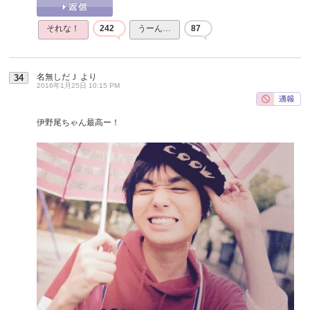
それな！
242
うーん…
87
名無しだＪ
より
34
2016年1月25日 10:15 PM
伊野尾ちゃん最高ー！