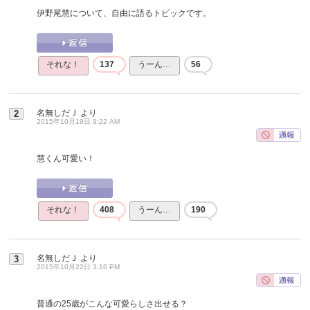
伊野尾慧について、自由に語るトピックです。
それな！
137
うーん…
56
名無しだＪ
より
2
2015年10月19日 9:22 AM
慧くん可愛い！
それな！
408
うーん…
190
名無しだＪ
より
3
2015年10月22日 3:16 PM
普通の25歳がこんな可愛らしさ出せる？