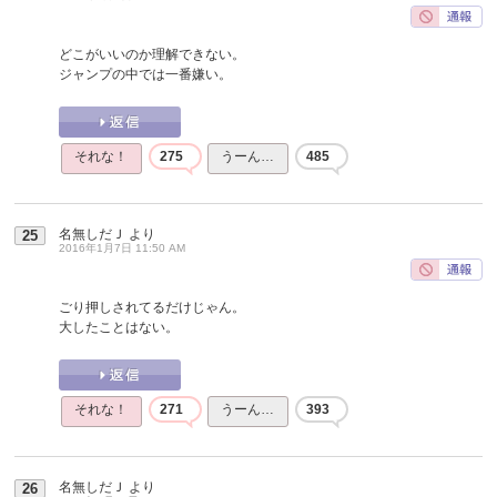
どこがいいのか理解できない。
ジャンプの中では一番嫌い。
それな！
275
うーん…
485
名無しだＪ
より
25
2016年1月7日 11:50 AM
ごり押しされてるだけじゃん。
大したことはない。
それな！
271
うーん…
393
名無しだＪ
より
26