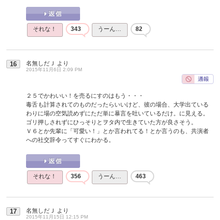
それな！
343
うーん…
82
名無しだＪ
より
16
2015年11月6日 2:09 PM
２５でかわいい！を売るにすのはもう・・・
毒舌も計算されてのものだったらいいけど、彼の場合、大学出ている
わりに場の空気読めずにただ単に暴言を吐いているだけ。に見える。
ゴリ押しされずにひっそりとヲタ内で生きていた方が良さそう。
Ｖ６とか先輩に「可愛い！」とか言われてる！とか言うのも、共演者
への社交辞令ってすぐにわかる。
それな！
356
うーん…
463
名無しだＪ
より
17
2015年11月15日 12:15 PM