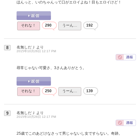
ほんっと、いのちゃんって口がエロイよね！目もエロイけど！
それな！
290
うーん…
192
名無しだＪ
より
8
2015年10月26日 12:17 PM
尋常じゃない可愛さ、3さんありがとう。
それな！
250
うーん…
139
名無しだＪ
より
9
2015年10月26日 12:17 PM
25歳でこのあどけなさって男じゃないし女ですらない。奇跡。