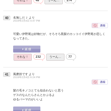
それな！
48
うーん…
274
名無しだＪ
より
40
2016年2月4日 4:47 PM
可愛い伊野尾は好物だが、そろそろ黒髪のカッコイイ伊野尾が恋しく
なってきた。
それな！
232
うーん…
77
風磨担です
より
41
2016年2月4日 6:24 PM
髪の毛キノコとても似合わないと思う
ゲスのなんたらさんとかぶるよ
ゆるパーマのがいいよ