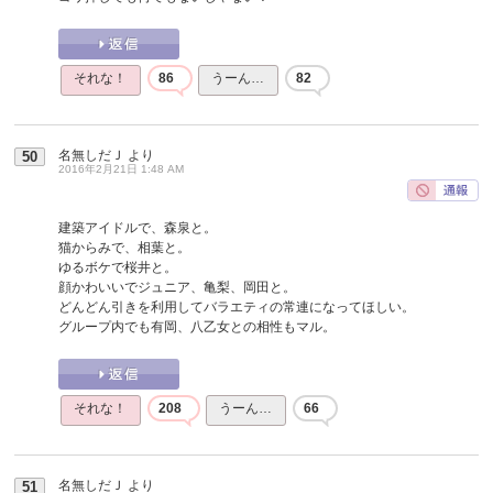
それな！
86
うーん…
82
名無しだＪ
より
50
2016年2月21日 1:48 AM
建築アイドルで、森泉と。
猫からみで、相葉と。
ゆるボケで桜井と。
顔かわいいでジュニア、亀梨、岡田と。
どんどん引きを利用してバラエティの常連になってほしい。
グループ内でも有岡、八乙女との相性もマル。
それな！
208
うーん…
66
名無しだＪ
より
51