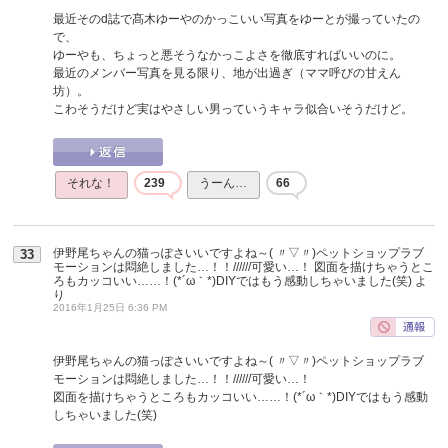
最近そのd誌で髙木ゆーやのかっこいい写真をゆーとが撮っていたの
で、
ゆーやも、ちょっと悪そうなかっこよさを徹底すればいいのに。
最近のメンバー写真を見る限り、地が出過ぎ（ママ呼びの甘えん
坊）。
こわそうだけど実はやさしい男っていうキャラ似合いそうだけど。
それな！
239
うーん…
66
伊野尾ちゃんの猫っぽさいいですよね～( 〃▽〃)ペットショップラブ
33
モーションは悶絶しました…！！//////可愛い…！ 図面を描けちゃうとこ
ろもカッコいい……！(*´ω｀*)DIYではもう感動しちゃいました(笑)
よ
り
2016年1月25日 6:36 PM
伊野尾ちゃんの猫っぽさいいですよね～( 〃▽〃)ペットショップラブ
モーションは悶絶しました…！！//////可愛い…！
図面を描けちゃうところもカッコいい……！(*´ω｀*)DIYではもう感動
しちゃいました(笑)