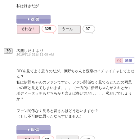
私は好きだが
それな！
325
うーん…
97
名無しだＪ
より
39
2016年1月31日 11:08 AM
DIYを見てよく思うのだが、伊野ちゃんと森泉のイチャイチャしてませ
ん？
私は伊野ちゃんのファンですが、ファン関係なく見てるとただの両思
いの画と見えてしまいます。。。（一方的に伊野ちゃんがスキとか）
ボディータッチもどちらかと言えば多い方だし、、、私だけでしょう
か？
ファン関係なく見ると皆さんはどう思いますか？
（もし不可解に思ったならすいません）