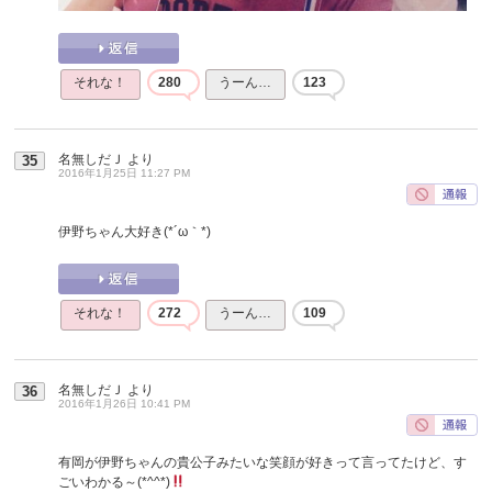
それな！
280
うーん…
123
名無しだＪ
より
35
2016年1月25日 11:27 PM
伊野ちゃん大好き(*´ω｀*)
それな！
272
うーん…
109
名無しだＪ
より
36
2016年1月26日 10:41 PM
有岡が伊野ちゃんの貴公子みたいな笑顔が好きって言ってたけど、す
ごいわかる～(*^^*)