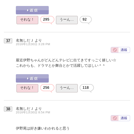
それな！
295
うーん…
92
名無しだＪ
より
37
2016年1月30日 3:28 PM
最近伊野ちゃんがどんどんテレビに出てきてすっごく嬉しい☆
これからも、ドラマとか舞台とかで活躍してほしい＾＾
それな！
256
うーん…
118
名無しだＪ
より
38
2016年1月30日 8:54 PM
伊野尾は好き嫌いわかれると思う