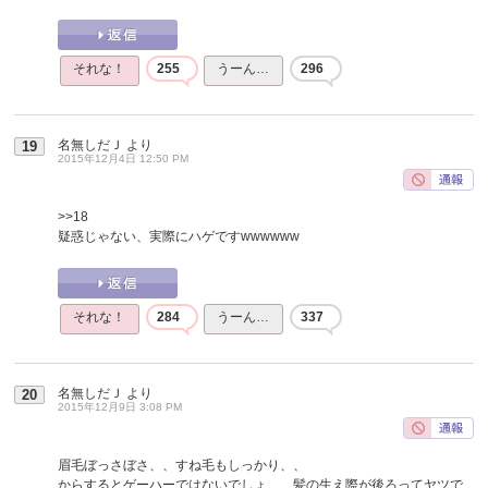
それな！
255
うーん…
296
名無しだＪ
より
19
2015年12月4日 12:50 PM
>>18
疑惑じゃない、実際にハゲですwwwwww
それな！
284
うーん…
337
名無しだＪ
より
20
2015年12月9日 3:08 PM
眉毛ぼっさぼさ、、すね毛もしっかり、、
からするとゲーハーではないでしょ、、髪の生え際が後ろってヤツで