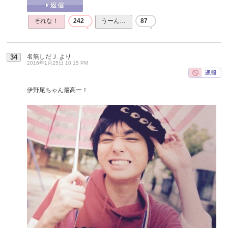
それな！
242
うーん…
87
名無しだＪ
より
34
2016年1月25日 10:15 PM
伊野尾ちゃん最高ー！