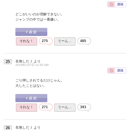
どこがいいのか理解できない。
ジャンプの中では一番嫌い。
それな！
275
うーん…
485
名無しだＪ
より
25
2016年1月7日 11:50 AM
ごり押しされてるだけじゃん。
大したことはない。
それな！
271
うーん…
393
名無しだＪ
より
26