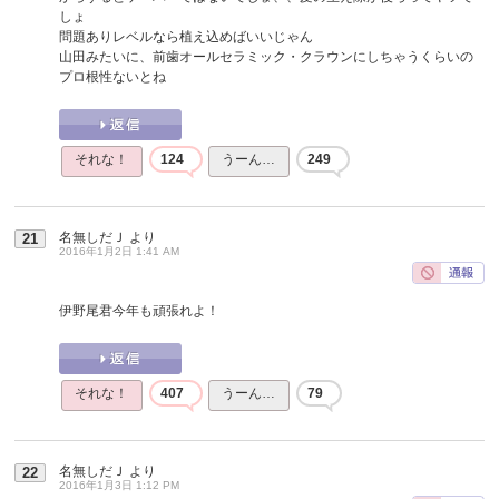
しょ
問題ありレベルなら植え込めばいいじゃん
山田みたいに、前歯オールセラミック・クラウンにしちゃうくらいの
プロ根性ないとね
それな！
124
うーん…
249
名無しだＪ
より
21
2016年1月2日 1:41 AM
伊野尾君今年も頑張れよ！
それな！
407
うーん…
79
名無しだＪ
より
22
2016年1月3日 1:12 PM