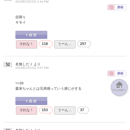
2016年2月22日 2:44 PM
目障り
キモイ
それな！
118
うーん…
257
名無しだＪ
より
52
2016年2月22日 5:07 PM
>>39
森泉ちゃんとは兄弟感っていう感じがする
それな！
153
うーん…
37