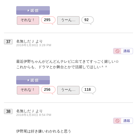
それな！
295
うーん…
92
名無しだＪ
より
37
2016年1月30日 3:28 PM
最近伊野ちゃんがどんどんテレビに出てきてすっごく嬉しい☆
これからも、ドラマとか舞台とかで活躍してほしい＾＾
それな！
256
うーん…
118
名無しだＪ
より
38
2016年1月30日 8:54 PM
伊野尾は好き嫌いわかれると思う