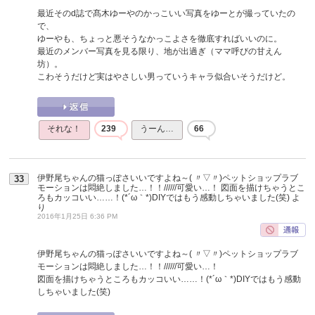
最近そのd誌で髙木ゆーやのかっこいい写真をゆーとが撮っていたの
で、
ゆーやも、ちょっと悪そうなかっこよさを徹底すればいいのに。
最近のメンバー写真を見る限り、地が出過ぎ（ママ呼びの甘えん
坊）。
こわそうだけど実はやさしい男っていうキャラ似合いそうだけど。
それな！
239
うーん…
66
伊野尾ちゃんの猫っぽさいいですよね～( 〃▽〃)ペットショップラブ
33
モーションは悶絶しました…！！//////可愛い…！ 図面を描けちゃうとこ
ろもカッコいい……！(*´ω｀*)DIYではもう感動しちゃいました(笑)
よ
り
2016年1月25日 6:36 PM
伊野尾ちゃんの猫っぽさいいですよね～( 〃▽〃)ペットショップラブ
モーションは悶絶しました…！！//////可愛い…！
図面を描けちゃうところもカッコいい……！(*´ω｀*)DIYではもう感動
しちゃいました(笑)