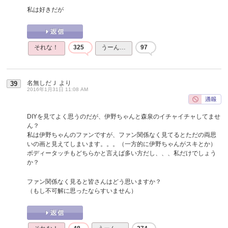
私は好きだが
それな！
325
うーん…
97
名無しだＪ
より
39
2016年1月31日 11:08 AM
DIYを見てよく思うのだが、伊野ちゃんと森泉のイチャイチャしてませ
ん？
私は伊野ちゃんのファンですが、ファン関係なく見てるとただの両思
いの画と見えてしまいます。。。（一方的に伊野ちゃんがスキとか）
ボディータッチもどちらかと言えば多い方だし、、、私だけでしょう
か？
ファン関係なく見ると皆さんはどう思いますか？
（もし不可解に思ったならすいません）