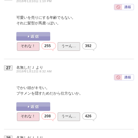
2016年1月10日 1:10 PM
可愛いを売りにする年齢でもない。
それに髪型が馬鹿っぽい。
それな！
255
うーん…
392
名無しだＪ
より
27
2016年1月12日 8:32 AM
でかい頭がキモい。
ブサメンを隠すためだから仕方ないか。
それな！
208
うーん…
426
名無しだＪ
より