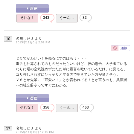
それな！
343
うーん…
82
名無しだＪ
より
16
2015年11月6日 2:09 PM
２５でかわいい！を売るにすのはもう・・・
毒舌も計算されてのものだったらいいけど、彼の場合、大学出ている
わりに場の空気読めずにただ単に暴言を吐いているだけ。に見える。
ゴリ押しされずにひっそりとヲタ内で生きていた方が良さそう。
Ｖ６とか先輩に「可愛い！」とか言われてる！とか言うのも、共演者
への社交辞令ってすぐにわかる。
それな！
356
うーん…
463
名無しだＪ
より
17
2015年11月15日 12:15 PM