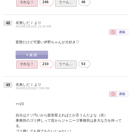
それな！
246
うーん…
46
名無しだＪ
より
48
2016年2月14日 11:33 PM
変態だけど可愛い伊野ちゃんが大好き♡
それな！
210
うーん…
53
名無しだＪ
より
49
2016年2月20日 7:58 PM
>>23
自分はクソ汚いから髪形変えればとか言うんだよな（笑）
事務所のゴリ押しって昔からジャニーズ事務所は多大な力を持って
る。
ゴリ押しでも何でもないじゃない！