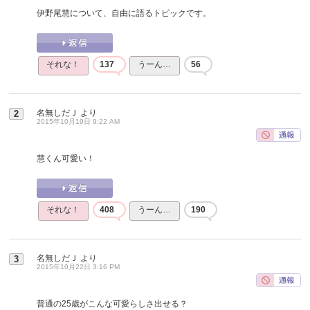
伊野尾慧について、自由に語るトピックです。
それな！
137
うーん…
56
名無しだＪ
より
2
2015年10月19日 9:22 AM
慧くん可愛い！
それな！
408
うーん…
190
名無しだＪ
より
3
2015年10月22日 3:16 PM
普通の25歳がこんな可愛らしさ出せる？