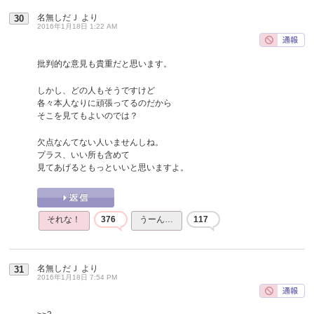
名無しだＪ
より
30
2016年1月18日 1:22 AM
批判的な意見も貴重だと思います。
しかし、どの人もそうですけど
各々本人なりに頑張ってるのだから
そこを見てもよいのでは？
欠点なんてない人いませんしね。
プラス、いい所も含めて
見てあげるともっといいと思いますよ。
それな！
376
うーん…
117
名無しだＪ
より
31
2016年1月18日 7:54 PM