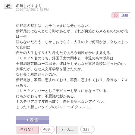
名無しだＪ
より
45
2016年2月5日 9:42 PM
伊野尾の魅力は、お子ちゃまには分からない。
伊野尾にはなんとなく影があるが、それが何処から来るものなのか彼
は一生
語らないだろう。しかしおそらく、人生の中で何回かは、立ち止まっ
て真剣に
自分の人生をギリギリ考えたであろう知性がかいま見える。
ＪＵＭＰ９名のうち、帰国子女の岡本と、中退の高木以外は
全員堀越芸能コース出身。彼はそもそもなぜ東洋高校に行ったのか。
大卒だが、なぜ人文系学部を避けたのか。
なぜ長く寡黙だったのか。
伊野尾は、家庭に恵まれており、容姿に恵まれており、身長も１７４
㎝あり、
ＪＵＭＰメンバーとしてデビューも早々にかなっている。
にもかかわらず、不思議な影がある。
ミステリアスで皮肉っぽく、自分を語らないアイドル。
まったく新しいタイプのジャニーズ タレント。
それな！
408
うーん…
123