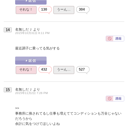
それな！
130
うーん…
304
名無しだＪ
より
14
2015年10月31日 8:11 PM
最近調子に乗ってる気がする
それな！
432
うーん…
527
名無しだＪ
より
15
2015年11月2日 7:26 PM
>>
事務所に推されてるし仕事も増えててコンディションも万全じゃない
だろうから
余計に気をつけてほしいよね