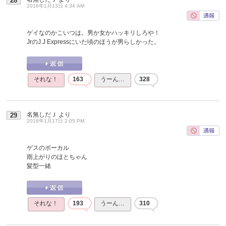
28
2016年1月13日 4:34 AM
ゲイなのかこいつは。男か女かハッキリしろや！
JrのJ.J Expressにいた頃のほうが男らしかった。
それな！
163
うーん…
328
名無しだＪ
より
29
2016年1月17日 2:05 PM
ゲスのボーカル
雨上がりのほとちゃん
髪型一緒
それな！
193
うーん…
310