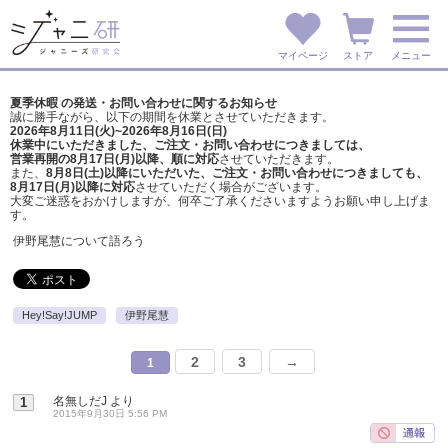
マイページ
ストア
メニュー
夏季休暇 の発送・お問い合わせに関するお知らせ
誠に勝手ながら、以下の期間を休業とさせていただきます。
2026年8月11日(火)~2026年8月16日(日)
休業中にいただきました、ご注文・お問い合わせにつきましては、
営業再開の8月17日(月)以降、順に対応
させていただきます。
また、
8月8日(土)以降にいただいた、ご注文・
お問い合わせにつきましても、
8月17日(月)以降に対応
させていただく場合がございます。
大変ご迷惑をおかけしますが、
何卒ご了承くださいますようお願い申し上げま
す。
伊野尾慧について語ろう
Hey!Say!JUMP
伊野尾慧
2
3
→
1
名無しだJ
より
1
2015年9月30日 5:56 PM