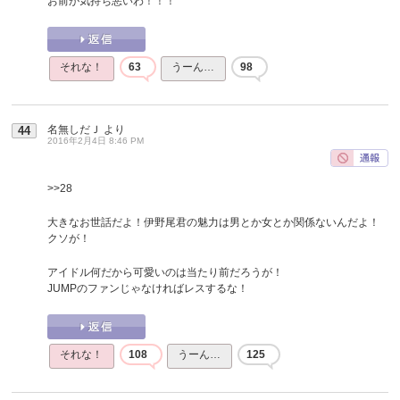
お前が気持ち悪いわ！！！
それな！
63
うーん…
98
名無しだＪ
より
44
2016年2月4日 8:46 PM
>>28
大きなお世話だよ！伊野尾君の魅力は男とか女とか関係ないんだよ！
クソが！
アイドル何だから可愛いのは当たり前だろうが！
JUMPのファンじゃなければレスするな！
それな！
108
うーん…
125