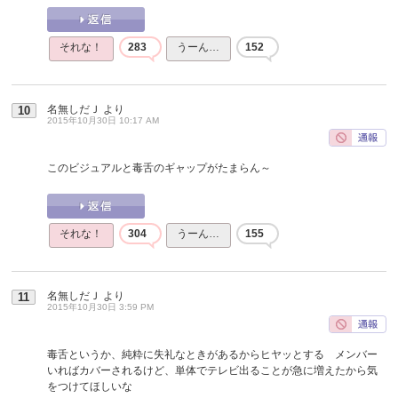
それな！
283
うーん…
152
名無しだＪ
より
10
2015年10月30日 10:17 AM
このビジュアルと毒舌のギャップがたまらん～
それな！
304
うーん…
155
名無しだＪ
より
11
2015年10月30日 3:59 PM
毒舌というか、純粋に失礼なときがあるからヒヤッとする メンバー
いればカバーされるけど、単体でテレビ出ることが急に増えたから気
をつけてほしいな