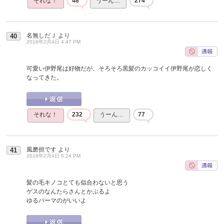
それな！
48
うーん…
274
名無しだＪ
より
40
2016年2月4日 4:47 PM
可愛い伊野尾は好物だが、そろそろ黒髪のカッコイイ伊野尾が恋しく
なってきた。
それな！
232
うーん…
77
風磨担です
より
41
2016年2月4日 6:24 PM
髪の毛キノコとても似合わないと思う
ゲスのなんたらさんとかぶるよ
ゆるパーマのがいいよ