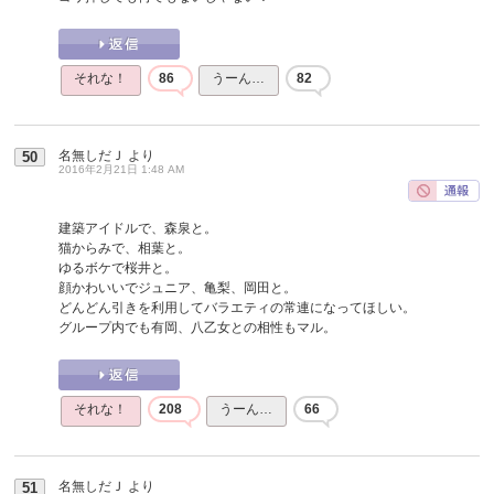
それな！
86
うーん…
82
名無しだＪ
より
50
2016年2月21日 1:48 AM
建築アイドルで、森泉と。
猫からみで、相葉と。
ゆるボケで桜井と。
顔かわいいでジュニア、亀梨、岡田と。
どんどん引きを利用してバラエティの常連になってほしい。
グループ内でも有岡、八乙女との相性もマル。
それな！
208
うーん…
66
名無しだＪ
より
51