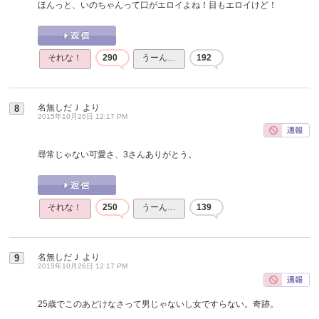
ほんっと、いのちゃんって口がエロイよね！目もエロイけど！
それな！
290
うーん…
192
名無しだＪ
より
8
2015年10月26日 12:17 PM
尋常じゃない可愛さ、3さんありがとう。
それな！
250
うーん…
139
名無しだＪ
より
9
2015年10月26日 12:17 PM
25歳でこのあどけなさって男じゃないし女ですらない。奇跡。