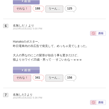
それな！
188
うーん…
125
名無しだＪ
より
6
2015年10月23日 5:00 PM
Hanakoのポスター。
昨日電車内の吊広告で発見して、めっちゃ見てしまった。
大人の男なのにこの髪形が似合う事も驚きだけど、
猫よりカワイイ25歳・男って･･･すごいわな～ｗｗｗ
それな！
341
うーん…
156
名無しだJ
より
7
2015年10月23日 5:36 PM