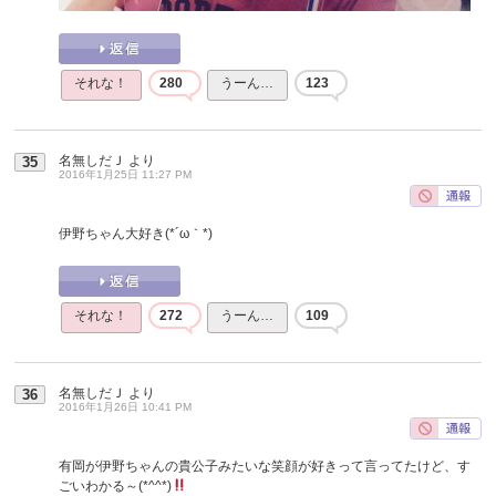
それな！
280
うーん…
123
名無しだＪ
より
35
2016年1月25日 11:27 PM
伊野ちゃん大好き(*´ω｀*)
それな！
272
うーん…
109
名無しだＪ
より
36
2016年1月26日 10:41 PM
有岡が伊野ちゃんの貴公子みたいな笑顔が好きって言ってたけど、す
ごいわかる～(*^^*)