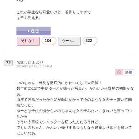
>>3
これ小学生なら可愛いけど、若作りしすぎで
キモく見える。
それな！
184
うーん…
322
名無しだＪ
より
32
2016年1月19日 5:53 PM
いのちゃん、外見を徹底的にかわいくして大正解！
数年前にd誌で中島ゆーとが撮った写真が、かわいい伊野尾の初期かな
あ。
海岸で強風だったから髪が顔にかかって今のような女の子っぽい雰囲
気だった。
ゆーとは子供の頃からいのちゃんは女の子みたいにきれいと言ってい
たから
そういう目線でシャッターを切ったんだろうけど。
でもいのちゃん、かわいい売りするつもりなら建築より毒舌を磨いて
ほしいなあ。