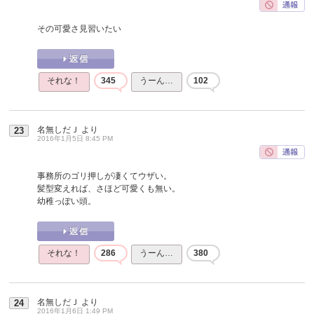
その可愛さ見習いたい
それな！
345
うーん…
102
名無しだＪ
より
23
2016年1月5日 8:45 PM
事務所のゴリ押しが凄くてウザい。
髪型変えれば、さほど可愛くも無い。
幼稚っぽい頭。
それな！
286
うーん…
380
名無しだＪ
より
24
2016年1月6日 1:49 PM