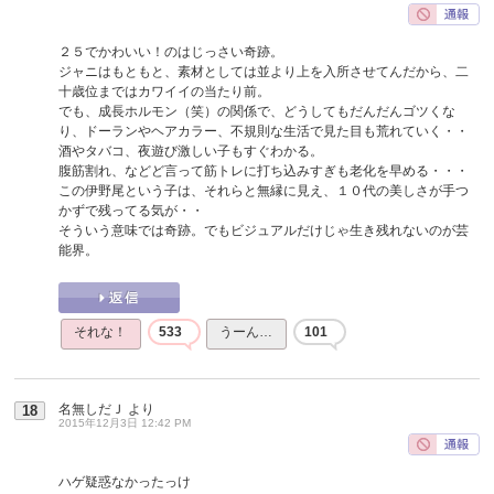
２５でかわいい！のはじっさい奇跡。
ジャニはもともと、素材としては並より上を入所させてんだから、二
十歳位まではカワイイの当たり前。
でも、成長ホルモン（笑）の関係で、どうしてもだんだんゴツくな
り、ドーランやヘアカラー、不規則な生活で見た目も荒れていく・・
酒やタバコ、夜遊び激しい子もすぐわかる。
腹筋割れ、などど言って筋トレに打ち込みすぎも老化を早める・・・
この伊野尾という子は、それらと無縁に見え、１０代の美しさが手つ
かずで残ってる気が・・
そういう意味では奇跡。でもビジュアルだけじゃ生き残れないのが芸
能界。
それな！
533
うーん…
101
名無しだＪ
より
18
2015年12月3日 12:42 PM
ハゲ疑惑なかったっけ