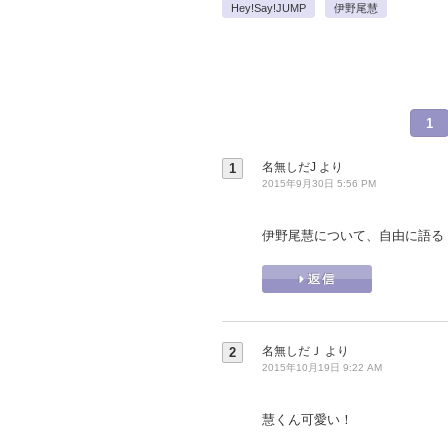
Hey!Say!JUMP
伊野尾慧
1
名無しだJ
より
1
2015年9月30日 5:56 PM
伊野尾慧について、自由に語る
名無しだＪ
より
2
2015年10月19日 9:22 AM
慧くん可愛い！