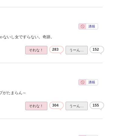
じゃないし女ですらない。奇跡。
283
152
それな！
うーん…
プがたまらん～
304
155
それな！
うーん…