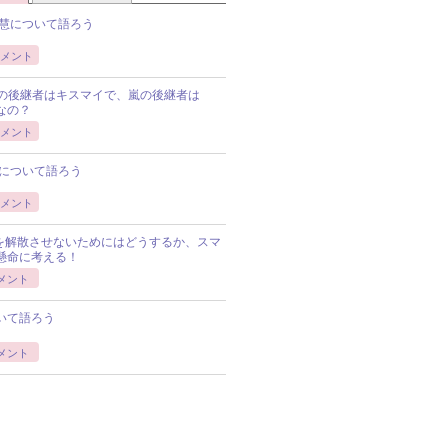
慧について語ろう
メント
Pの後継者はキスマイで、嵐の後継者は
Pなの？
メント
について語ろう
メント
Pを解散させないためにはどうするか、スマ
懸命に考える！
メント
いて語ろう
メント