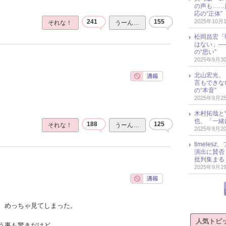
の声も……
応の“正体”
2025年10月
241
155
それな！
うーん…
松岡昌宏「
はない」─
の“思い”
2025年9月3
北山宏光、
言もできな
の“本音”
2025年9月2
木村拓哉と“
也、「一緒
188
125
それな！
うーん…
2025年9月2
timele
演出に賛否
批判集まる
2025年9月1
、めっちゃ見てしまった。
人気トピ
う事も驚きだけど、