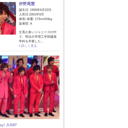
伊野尾慧
誕生日: 1990年6月22日
入所日:2001年9月
身長/ 体重: 173cm/54kg
血液型: A
文系が多いジャニーズの中
で、明治大学理工学部建築
学科を卒業した…
詳しく見る
Say! JUMP