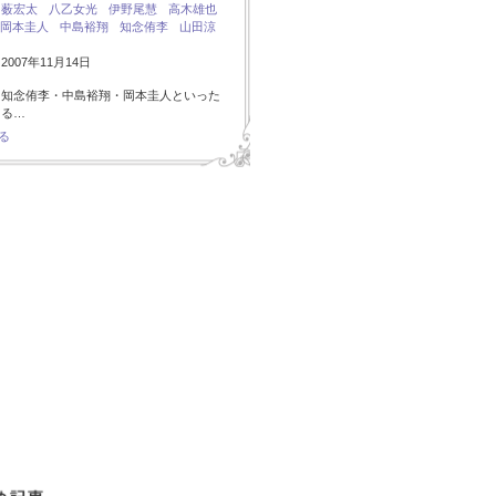
：
薮宏太
八乙女光
伊野尾慧
高木雄也
岡本圭人
中島裕翔
知念侑李
山田涼
007年11月14日
・知念侑李・中島裕翔・岡本圭人といった
ある…
る