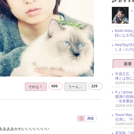
KinKi K
顔になる写
Hey!Sa
しまったの
新着
中居正広、
帰とは別に
2025年10月
606
229
それな！
うーん…
Aぇ! gr
臆測の投稿
「名誉棄損
2025年10月
Snow M
出演に「不
2025年10月
ああああかわいいいいいいい
実写版『SA