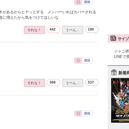
きがあるからヒヤッとする メンバーいればカバーされる
急に増えたから気をつけてほしいな
442
100
それな！
うーん…
サイゾ
ジャニ研
LINE
新着
368
537
それな！
うーん…