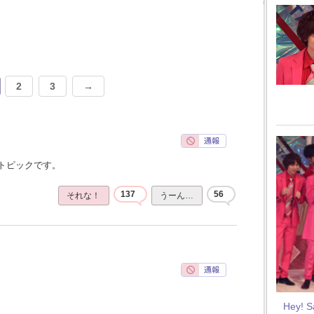
2
3
→
トピックです。
137
56
それな！
うーん…
Hey! 