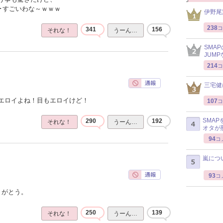
･･すごいわな～ｗｗｗ
伊野尾
238
コ
341
156
それな！
うーん…
SMA
JUM
214
コ
三宅健
エロイよね！目もエロイけど！
107
コ
SMA
290
192
それな！
うーん…
オタが
94
コ
嵐につ
93
コ
りがとう。
250
139
それな！
うーん…