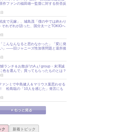
原作ファンの福田雄一監督に対する拒否反
1日
戦友で元嫁」、城島茂「僕の中では終わり
─ それぞれが語った、国分太一とTOKIOへ
0日
「こんなんなると思わなかった」「変に発
い」――旧ジャニーズ性加害問題と退所後
5日
鰻ランチ＆お散歩”のAぇ! group・末澤誠
に色を選んで」買ってもらったものとは？
0日
sz、ファンミで中島健人＆マリウス葉思わせる
！ 松島聡の「10人を感じた」発言にも
9日
ック
新着トピック