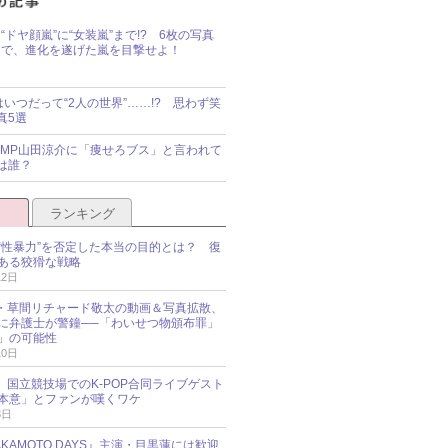
“ドヤ顔嵐”に“女装嵐”まで!? 6枚の写真
で、進化を遂げた嵐を目撃せよ！
idsはいつだって“2人の世界”……!? 思わず笑
真5選
y!JUMP山田涼介に「痩せろブス」と言われて
は誰？
ランキング
“性暴力”を否定した本当の目的とは？ 復
ある狡猾な戦略
12日
oup・草間リチャード敬太の動画＆写真拡散、
に弁護士が警鐘──「わいせつ物頒布罪」
」の可能性
10日
an、国立競技場でのK-POP合同ライブゲスト
本意」とファンが嘆くワケ
3日
KAMOTO DAYS』主演・目黒蓮には歓迎