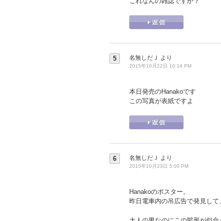
これなんの雑誌ですか？
名無しだＪ
より
5
2015年10月22日 10:14 PM
本日発売のHanakoです
この写真が表紙ですよ
名無しだＪ
より
6
2015年10月23日 5:00 PM
Hanakoのポスター。
昨日電車内の吊広告で発見して
大人の男なのにこの髪形が似合