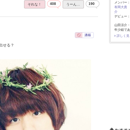
メンバー
408
190
それな！
うーん…
有岡大貴
介
デビュー：2
山田涼介
年少組で
詳しく見
出せる？