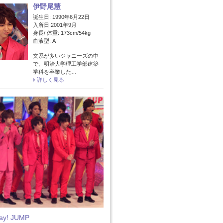
伊野尾慧
誕生日: 1990年6月22日
入所日:2001年9月
身長/ 体重: 173cm/54kg
血液型: A
文系が多いジャニーズの中
で、明治大学理工学部建築
学科を卒業した…
詳しく見る
Say! JUMP