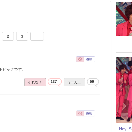
2
3
→
トピックです。
137
56
それな！
うーん…
Hey! 