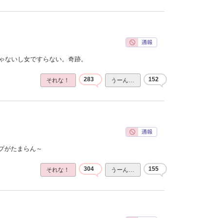
じゃないし女ですらない。奇跡。
283
152
それな！
うーん…
プがたまらん～
304
155
それな！
うーん…