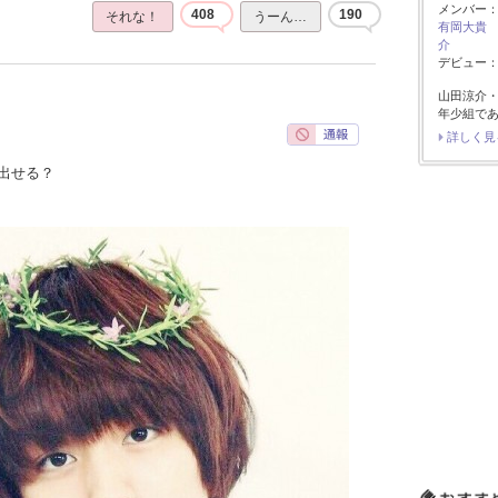
メンバー
408
190
それな！
うーん…
有岡大貴
介
デビュー：2
山田涼介
年少組で
詳しく見
出せる？