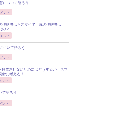
慧について語ろう
メント
Pの後継者はキスマイで、嵐の後継者は
Pなの？
メント
について語ろう
メント
Pを解散させないためにはどうするか、スマ
懸命に考える！
メント
いて語ろう
メント