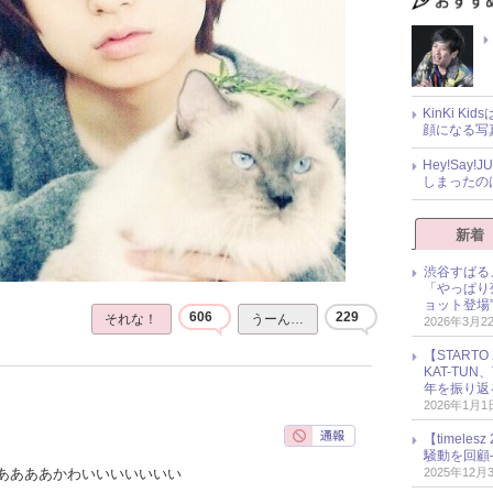
KinKi K
顔になる写
Hey!Sa
しまったの
新着
渋谷すばる
「やっぱり
ョット登場
606
229
それな！
うーん…
2026年3月2
【START
KAT-TU
年を振り返
2026年1月1
【timel
騒動を回顧
2025年12月
ああああかわいいいいいいい