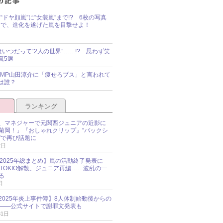
“ドヤ顔嵐”に“女装嵐”まで!? 6枚の写真
で、進化を遂げた嵐を目撃せよ！
idsはいつだって“2人の世界”……!? 思わず笑
真5選
y!JUMP山田涼介に「痩せろブス」と言われて
は誰？
ランキング
、マネジャーで元関西ジュニアの近影に
菊岡！」『おしゃれクリップ』“バックシ
”で再び話題に
2日
O 2025年総まとめ】嵐の活動終了発表に
N、TOKIO解散、ジュニア再編……波乱の一
る
日
esz 2025年炎上事件簿】8人体制始動後からの
――公式サイトで謝罪文発表も
31日