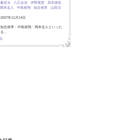
：
薮宏太
八乙女光
伊野尾慧
高木雄也
岡本圭人
中島裕翔
知念侑李
山田涼
007年11月14日
・知念侑李・中島裕翔・岡本圭人といった
ある…
る