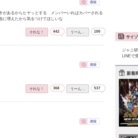
きがあるからヒヤッとする メンバーいればカバーされる
急に増えたから気をつけてほしいな
442
100
それな！
うーん…
サイゾ
ジャニ研
LINE
新着
368
537
それな！
うーん…