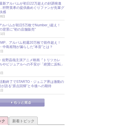
最新アルバムが初日22万超えの好調発進
…狩野英孝の提供曲めぐりファンが先輩グ
快感
28日
新アルバムが初日5万枚でNumber_i超え！
の背景に“初の店舗販売”
21日
y!JUMP、アルバム初週20万枚で前作超え！
・中島裕翔が漏らした“本音”とは？
7日
oup・佐野晶哉主演アニメ映画『トリツカレ
ルやビジュアルへの不安が「絶賛に反転」
3日
活動終了でSTARTO・ジュニア界は激動の
識者が語る“原点回帰”と今後への期待
1日
ック
新着トピック