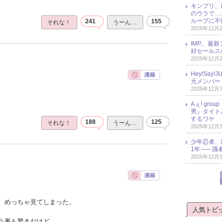
キンプリ、
のウラで…
ループに不
241
155
それな！
うーん…
2025年12月
IMP.、最
好セールス
2025年12月
Hey!Sa
元メンバー
2025年12月
Aぇ! gr
男』タイト
するワケ
188
125
それな！
うーん…
2025年12月
少年忍者、
1年 ── 
2025年12月
、めっちゃ見てしまった。
人気トピ
う事も驚きだけど、