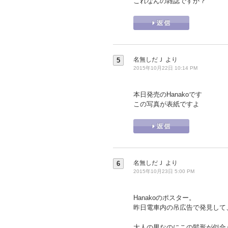
これなんの雑誌ですか？
名無しだＪ
より
5
2015年10月22日 10:14 PM
本日発売のHanakoです
この写真が表紙ですよ
名無しだＪ
より
6
2015年10月23日 5:00 PM
Hanakoのポスター。
昨日電車内の吊広告で発見して
大人の男なのにこの髪形が似合