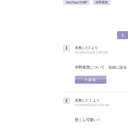
Hey!Say!JUMP
伊野尾慧
1
名無しだJ
より
1
2015年9月30日 5:56 PM
伊野尾慧について、自由に語る
名無しだＪ
より
2
2015年10月19日 9:22 AM
慧くん可愛い！