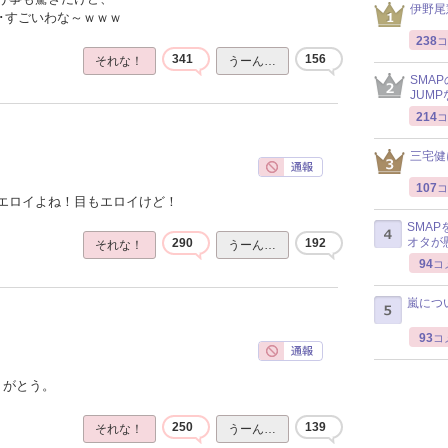
伊野尾
･･すごいわな～ｗｗｗ
238
コ
341
156
それな！
うーん…
SMA
JUM
214
コ
三宅健
107
コ
エロイよね！目もエロイけど！
SMA
オタが
290
192
それな！
うーん…
94
コ
嵐につ
93
コ
りがとう。
250
139
それな！
うーん…