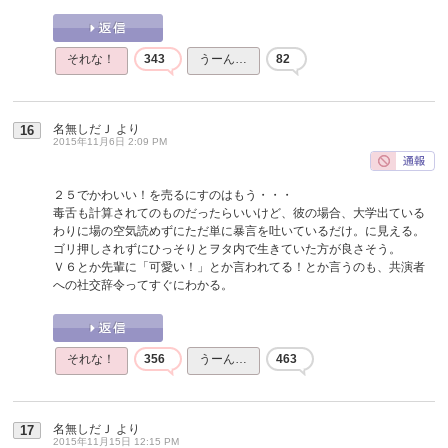
それな！
343
うーん…
82
名無しだＪ
より
16
2015年11月6日 2:09 PM
２５でかわいい！を売るにすのはもう・・・
毒舌も計算されてのものだったらいいけど、彼の場合、大学出ている
わりに場の空気読めずにただ単に暴言を吐いているだけ。に見える。
ゴリ押しされずにひっそりとヲタ内で生きていた方が良さそう。
Ｖ６とか先輩に「可愛い！」とか言われてる！とか言うのも、共演者
への社交辞令ってすぐにわかる。
それな！
356
うーん…
463
名無しだＪ
より
17
2015年11月15日 12:15 PM