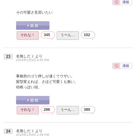
その可愛さ見習いたい
それな！
345
うーん…
102
名無しだＪ
より
23
2016年1月5日 8:45 PM
事務所のゴリ押しが凄くてウザい。
髪型変えれば、さほど可愛くも無い。
幼稚っぽい頭。
それな！
286
うーん…
380
名無しだＪ
より
24
2016年1月6日 1:49 PM