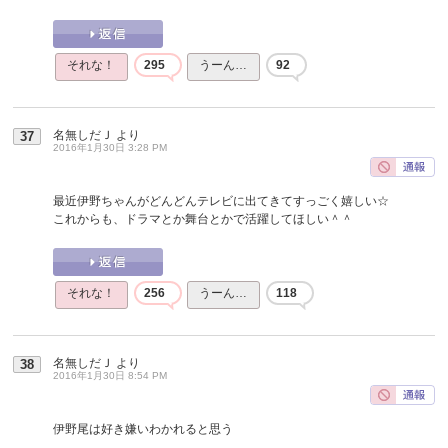
それな！
295
うーん…
92
名無しだＪ
より
37
2016年1月30日 3:28 PM
最近伊野ちゃんがどんどんテレビに出てきてすっごく嬉しい☆
これからも、ドラマとか舞台とかで活躍してほしい＾＾
それな！
256
うーん…
118
名無しだＪ
より
38
2016年1月30日 8:54 PM
伊野尾は好き嫌いわかれると思う