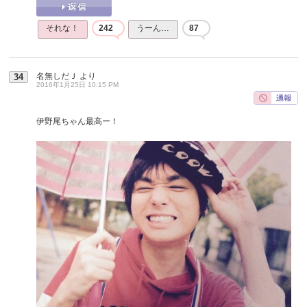
それな！
242
うーん…
87
名無しだＪ
より
34
2016年1月25日 10:15 PM
伊野尾ちゃん最高ー！