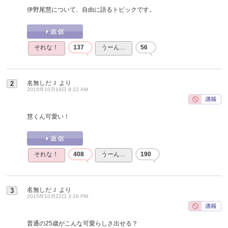
伊野尾慧について、自由に語るトピックです。
それな！
137
うーん…
56
名無しだＪ
より
2
2015年10月19日 9:22 AM
慧くん可愛い！
それな！
408
うーん…
190
名無しだＪ
より
3
2015年10月22日 3:16 PM
普通の25歳がこんな可愛らしさ出せる？