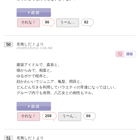
それな！
86
うーん…
82
名無しだＪ
より
50
2016年2月21日 1:48 AM
建築アイドルで、森泉と。
猫からみで、相葉と。
ゆるボケで桜井と。
顔かわいいでジュニア、亀梨、岡田と。
どんどん引きを利用してバラエティの常連になってほしい。
グループ内でも有岡、八乙女との相性もマル。
それな！
208
うーん…
66
名無しだＪ
より
51