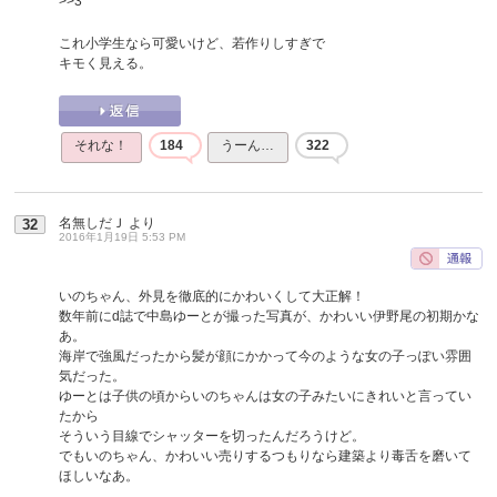
>>3
これ小学生なら可愛いけど、若作りしすぎで
キモく見える。
それな！
184
うーん…
322
名無しだＪ
より
32
2016年1月19日 5:53 PM
いのちゃん、外見を徹底的にかわいくして大正解！
数年前にd誌で中島ゆーとが撮った写真が、かわいい伊野尾の初期かな
あ。
海岸で強風だったから髪が顔にかかって今のような女の子っぽい雰囲
気だった。
ゆーとは子供の頃からいのちゃんは女の子みたいにきれいと言ってい
たから
そういう目線でシャッターを切ったんだろうけど。
でもいのちゃん、かわいい売りするつもりなら建築より毒舌を磨いて
ほしいなあ。