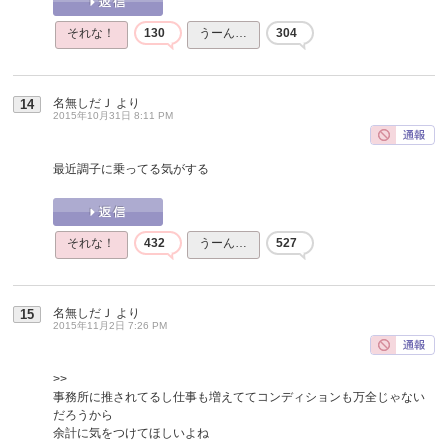
それな！
130
うーん…
304
名無しだＪ
より
14
2015年10月31日 8:11 PM
最近調子に乗ってる気がする
それな！
432
うーん…
527
名無しだＪ
より
15
2015年11月2日 7:26 PM
>>
事務所に推されてるし仕事も増えててコンディションも万全じゃない
だろうから
余計に気をつけてほしいよね