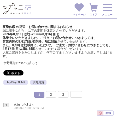
マイページ
ストア
メニュー
夏季休暇 の発送・お問い合わせに関するお知らせ
誠に勝手ながら、以下の期間を休業とさせていただきます。
2026年8月11日(火)~2026年8月16日(日)
休業中にいただきました、ご注文・お問い合わせにつきましては、
営業再開の8月17日(月)以降、順に対応
させていただきます。
また、
8月8日(土)以降にいただいた、ご注文・
お問い合わせにつきましても、
8月17日(月)以降に対応
させていただく場合がございます。
大変ご迷惑をおかけしますが、
何卒ご了承くださいますようお願い申し上げま
す。
伊野尾慧について語ろう
Hey!Say!JUMP
伊野尾慧
2
3
→
1
名無しだJ
より
1
2015年9月30日 5:56 PM