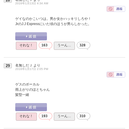
28
2016年1月13日 4:34 AM
ゲイなのかこいつは。男か女かハッキリしろや！
JrのJ.J Expressにいた頃のほうが男らしかった。
それな！
163
うーん…
328
名無しだＪ
より
29
2016年1月17日 2:05 PM
ゲスのボーカル
雨上がりのほとちゃん
髪型一緒
それな！
193
うーん…
310