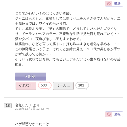
２５でかわいい！のはじっさい奇跡。
ジャニはもともと、素材としては並より上を入所させてんだから、二
十歳位まではカワイイの当たり前。
でも、成長ホルモン（笑）の関係で、どうしてもだんだんゴツくな
り、ドーランやヘアカラー、不規則な生活で見た目も荒れていく・・
酒やタバコ、夜遊び激しい子もすぐわかる。
腹筋割れ、などど言って筋トレに打ち込みすぎも老化を早める・・・
この伊野尾という子は、それらと無縁に見え、１０代の美しさが手つ
かずで残ってる気が・・
そういう意味では奇跡。でもビジュアルだけじゃ生き残れないのが芸
能界。
それな！
533
うーん…
101
名無しだＪ
より
18
2015年12月3日 12:42 PM
ハゲ疑惑なかったっけ