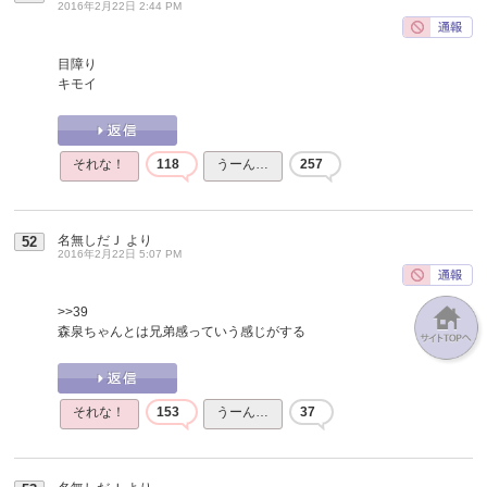
2016年2月22日 2:44 PM
目障り
キモイ
それな！
118
うーん…
257
名無しだＪ
より
52
2016年2月22日 5:07 PM
>>39
森泉ちゃんとは兄弟感っていう感じがする
それな！
153
うーん…
37