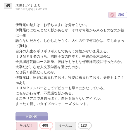
名無しだＪ
より
45
2016年2月5日 9:42 PM
伊野尾の魅力は、お子ちゃまには分からない。
伊野尾にはなんとなく影があるが、それが何処から来るものなのか彼
は一生
語らないだろう。しかしおそらく、人生の中で何回かは、立ち止まっ
て真剣に
自分の人生をギリギリ考えたであろう知性がかいま見える。
ＪＵＭＰ９名のうち、帰国子女の岡本と、中退の高木以外は
全員堀越芸能コース出身。彼はそもそもなぜ東洋高校に行ったのか。
大卒だが、なぜ人文系学部を避けたのか。
なぜ長く寡黙だったのか。
伊野尾は、家庭に恵まれており、容姿に恵まれており、身長も１７４
㎝あり、
ＪＵＭＰメンバーとしてデビューも早々にかなっている。
にもかかわらず、不思議な影がある。
ミステリアスで皮肉っぽく、自分を語らないアイドル。
まったく新しいタイプのジャニーズ タレント。
それな！
408
うーん…
123