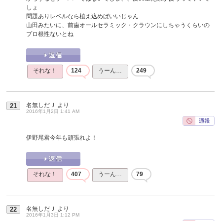
しょ
問題ありレベルなら植え込めばいいじゃん
山田みたいに、前歯オールセラミック・クラウンにしちゃうくらいの
プロ根性ないとね
それな！
124
うーん…
249
名無しだＪ
より
21
2016年1月2日 1:41 AM
伊野尾君今年も頑張れよ！
それな！
407
うーん…
79
名無しだＪ
より
22
2016年1月3日 1:12 PM