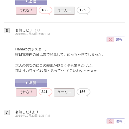
それな！
188
うーん…
125
名無しだＪ
より
6
2015年10月23日 5:00 PM
Hanakoのポスター。
昨日電車内の吊広告で発見して、めっちゃ見てしまった。
大人の男なのにこの髪形が似合う事も驚きだけど、
猫よりカワイイ25歳・男って･･･すごいわな～ｗｗｗ
それな！
341
うーん…
156
名無しだJ
より
7
2015年10月23日 5:36 PM