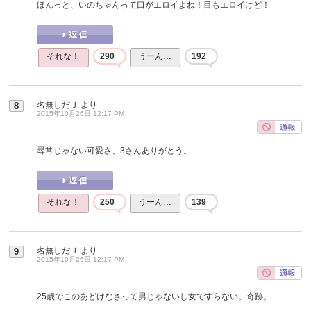
ほんっと、いのちゃんって口がエロイよね！目もエロイけど！
それな！
290
うーん…
192
名無しだＪ
より
8
2015年10月26日 12:17 PM
尋常じゃない可愛さ、3さんありがとう。
それな！
250
うーん…
139
名無しだＪ
より
9
2015年10月26日 12:17 PM
25歳でこのあどけなさって男じゃないし女ですらない。奇跡。