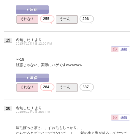
それな！
255
うーん…
296
名無しだＪ
より
19
2015年12月4日 12:50 PM
>>18
疑惑じゃない、実際にハゲですwwwwww
それな！
284
うーん…
337
名無しだＪ
より
20
2015年12月9日 3:08 PM
眉毛ぼっさぼさ、、すね毛もしっかり、、
からするとゲーハーではないでしょ、、髪の生え際が後ろってヤツで