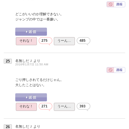
どこがいいのか理解できない。
ジャンプの中では一番嫌い。
それな！
275
うーん…
485
名無しだＪ
より
25
2016年1月7日 11:50 AM
ごり押しされてるだけじゃん。
大したことはない。
それな！
271
うーん…
393
名無しだＪ
より
26