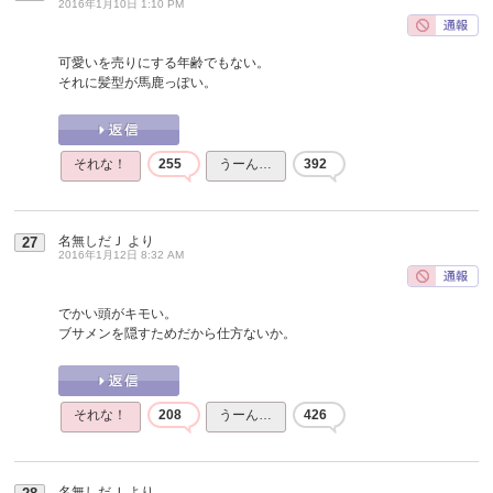
2016年1月10日 1:10 PM
可愛いを売りにする年齢でもない。
それに髪型が馬鹿っぽい。
それな！
255
うーん…
392
名無しだＪ
より
27
2016年1月12日 8:32 AM
でかい頭がキモい。
ブサメンを隠すためだから仕方ないか。
それな！
208
うーん…
426
名無しだＪ
より