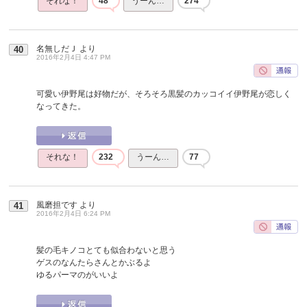
それな！
48
うーん…
274
名無しだＪ
より
40
2016年2月4日 4:47 PM
可愛い伊野尾は好物だが、そろそろ黒髪のカッコイイ伊野尾が恋しく
なってきた。
それな！
232
うーん…
77
風磨担です
より
41
2016年2月4日 6:24 PM
髪の毛キノコとても似合わないと思う
ゲスのなんたらさんとかぶるよ
ゆるパーマのがいいよ