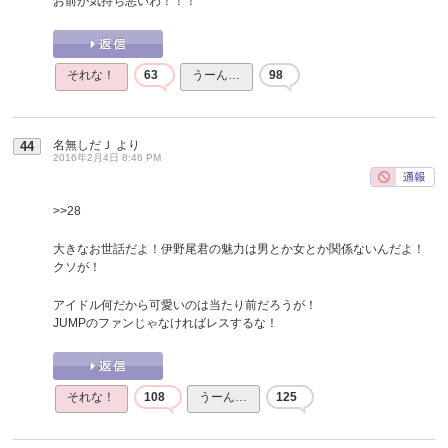
お前が気持ち悪いわ！！！
それな！
63
うーん…
98
名無しだＪ
より
44
2016年2月4日 8:46 PM
>>28
大きなお世話だよ！伊野尾君の魅力は男とか女とか関係ないんだよ！
クソが！
アイドル何だから可愛いのは当たり前だろうが！
JUMPのファンじゃなければレスするな！
それな！
108
うーん…
125