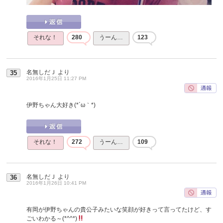
それな！
280
うーん…
123
名無しだＪ
より
35
2016年1月25日 11:27 PM
伊野ちゃん大好き(*´ω｀*)
それな！
272
うーん…
109
名無しだＪ
より
36
2016年1月26日 10:41 PM
有岡が伊野ちゃんの貴公子みたいな笑顔が好きって言ってたけど、す
ごいわかる～(*^^*)