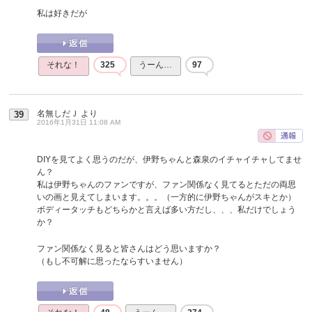
私は好きだが
それな！
325
うーん…
97
名無しだＪ
より
39
2016年1月31日 11:08 AM
DIYを見てよく思うのだが、伊野ちゃんと森泉のイチャイチャしてませ
ん？
私は伊野ちゃんのファンですが、ファン関係なく見てるとただの両思
いの画と見えてしまいます。。。（一方的に伊野ちゃんがスキとか）
ボディータッチもどちらかと言えば多い方だし、、、私だけでしょう
か？
ファン関係なく見ると皆さんはどう思いますか？
（もし不可解に思ったならすいません）