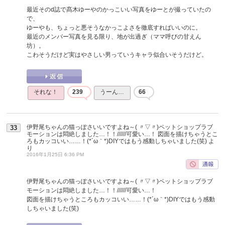
最近そのd誌で髙木ゆーやのかっこいい写真をゆーとが撮っていたの
で、
ゆーやも、ちょっと悪そうなかっこよさを徹底すればいいのに。
最近のメンバー写真を見る限り、地が出過ぎ（ママ呼びの甘えん
坊）。
こわそうだけど実はやさしい男っていうキャラ似合いそうだけど。
それな！
239
うーん…
66
伊野尾ちゃんの猫っぽさいいですよね～( 〃▽〃)ペットショップラブ
33
モーションは悶絶しました…！！//////可愛い…！ 図面を描けちゃうとこ
ろもカッコいい……！(*´ω｀*)DIYではもう感動しちゃいました(笑)
よ
り
2016年1月25日 6:36 PM
伊野尾ちゃんの猫っぽさいいですよね～( 〃▽〃)ペットショップラブ
モーションは悶絶しました…！！//////可愛い…！
図面を描けちゃうところもカッコいい……！(*´ω｀*)DIYではもう感動
しちゃいました(笑)