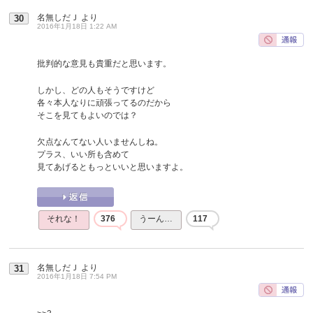
名無しだＪ
より
30
2016年1月18日 1:22 AM
批判的な意見も貴重だと思います。
しかし、どの人もそうですけど
各々本人なりに頑張ってるのだから
そこを見てもよいのでは？
欠点なんてない人いませんしね。
プラス、いい所も含めて
見てあげるともっといいと思いますよ。
それな！
376
うーん…
117
名無しだＪ
より
31
2016年1月18日 7:54 PM