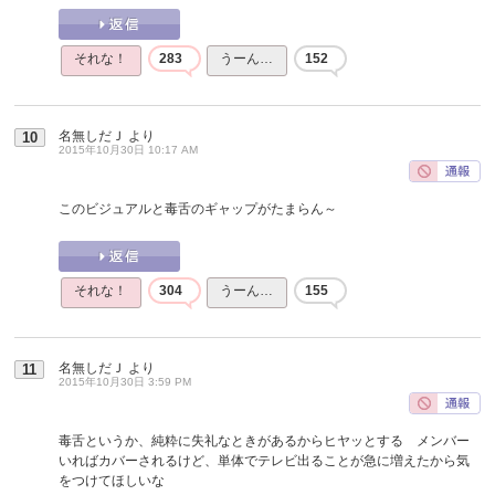
それな！
283
うーん…
152
名無しだＪ
より
10
2015年10月30日 10:17 AM
このビジュアルと毒舌のギャップがたまらん～
それな！
304
うーん…
155
名無しだＪ
より
11
2015年10月30日 3:59 PM
毒舌というか、純粋に失礼なときがあるからヒヤッとする メンバー
いればカバーされるけど、単体でテレビ出ることが急に増えたから気
をつけてほしいな