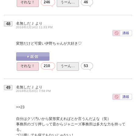
それな！
246
うーん…
46
名無しだＪ
より
48
2016年2月14日 11:33 PM
変態だけど可愛い伊野ちゃんが大好き♡
それな！
210
うーん…
53
名無しだＪ
より
49
2016年2月20日 7:58 PM
>>23
自分はクソ汚いから髪形変えればとか言うんだよな（笑）
事務所のゴリ押しって昔からジャニーズ事務所は多大な力を持って
る。
ゴリ押しでも何でもないじゃない！