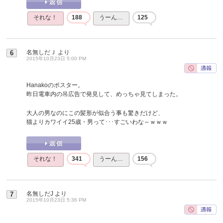
それな！
188
うーん…
125
名無しだＪ
より
6
2015年10月23日 5:00 PM
Hanakoのポスター。
昨日電車内の吊広告で発見して、めっちゃ見てしまった。
大人の男なのにこの髪形が似合う事も驚きだけど、
猫よりカワイイ25歳・男って･･･すごいわな～ｗｗｗ
それな！
341
うーん…
156
名無しだJ
より
7
2015年10月23日 5:36 PM