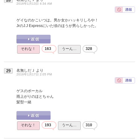
28
2016年1月13日 4:34 AM
ゲイなのかこいつは。男か女かハッキリしろや！
JrのJ.J Expressにいた頃のほうが男らしかった。
それな！
163
うーん…
328
名無しだＪ
より
29
2016年1月17日 2:05 PM
ゲスのボーカル
雨上がりのほとちゃん
髪型一緒
それな！
193
うーん…
310