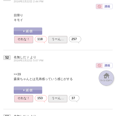
2016年2月22日 2:44 PM
目障り
キモイ
それな！
118
うーん…
257
名無しだＪ
より
52
2016年2月22日 5:07 PM
>>39
森泉ちゃんとは兄弟感っていう感じがする
それな！
153
うーん…
37