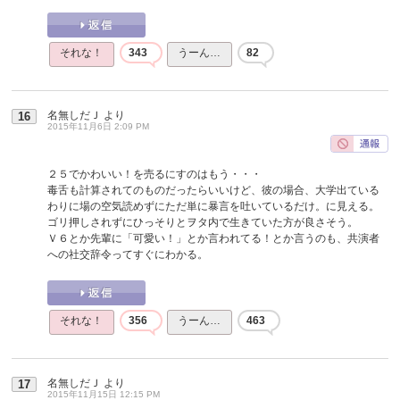
それな！
343
うーん…
82
名無しだＪ
より
16
2015年11月6日 2:09 PM
２５でかわいい！を売るにすのはもう・・・
毒舌も計算されてのものだったらいいけど、彼の場合、大学出ている
わりに場の空気読めずにただ単に暴言を吐いているだけ。に見える。
ゴリ押しされずにひっそりとヲタ内で生きていた方が良さそう。
Ｖ６とか先輩に「可愛い！」とか言われてる！とか言うのも、共演者
への社交辞令ってすぐにわかる。
それな！
356
うーん…
463
名無しだＪ
より
17
2015年11月15日 12:15 PM