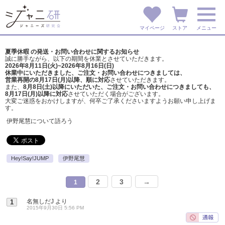
マイページ
ストア
メニュー
夏季休暇 の発送・お問い合わせに関するお知らせ
誠に勝手ながら、以下の期間を休業とさせていただきます。
2026年8月11日(火)~2026年8月16日(日)
休業中にいただきました、ご注文・お問い合わせにつきましては、
営業再開の8月17日(月)以降、順に対応
させていただきます。
また、
8月8日(土)以降にいただいた、ご注文・
お問い合わせにつきましても、
8月17日(月)以降に対応
させていただく場合がございます。
大変ご迷惑をおかけしますが、
何卒ご了承くださいますようお願い申し上げま
す。
伊野尾慧について語ろう
Hey!Say!JUMP
伊野尾慧
2
3
→
1
名無しだJ
より
1
2015年9月30日 5:56 PM