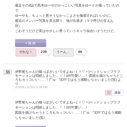
最近そのd誌で髙木ゆーやのかっこいい写真をゆーとが撮っていたの
で、
ゆーやも、ちょっと悪そうなかっこよさを徹底すればいいのに。
最近のメンバー写真を見る限り、地が出過ぎ（ママ呼びの甘えん
坊）。
こわそうだけど実はやさしい男っていうキャラ似合いそうだけど。
それな！
239
うーん…
66
伊野尾ちゃんの猫っぽさいいですよね～( 〃▽〃)ペットショップラブ
33
モーションは悶絶しました…！！//////可愛い…！ 図面を描けちゃうとこ
ろもカッコいい……！(*´ω｀*)DIYではもう感動しちゃいました(笑)
よ
り
2016年1月25日 6:36 PM
伊野尾ちゃんの猫っぽさいいですよね～( 〃▽〃)ペットショップラブ
モーションは悶絶しました…！！//////可愛い…！
図面を描けちゃうところもカッコいい……！(*´ω｀*)DIYではもう感動
しちゃいました(笑)