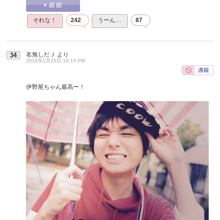
それな！
242
うーん…
87
名無しだＪ
より
34
2016年1月25日 10:15 PM
伊野尾ちゃん最高ー！