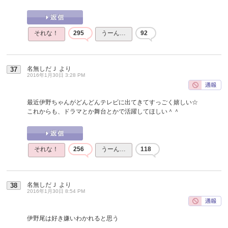
それな！
295
うーん…
92
名無しだＪ
より
37
2016年1月30日 3:28 PM
最近伊野ちゃんがどんどんテレビに出てきてすっごく嬉しい☆
これからも、ドラマとか舞台とかで活躍してほしい＾＾
それな！
256
うーん…
118
名無しだＪ
より
38
2016年1月30日 8:54 PM
伊野尾は好き嫌いわかれると思う