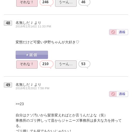
それな！
246
うーん…
46
名無しだＪ
より
48
2016年2月14日 11:33 PM
変態だけど可愛い伊野ちゃんが大好き♡
それな！
210
うーん…
53
名無しだＪ
より
49
2016年2月20日 7:58 PM
>>23
自分はクソ汚いから髪形変えればとか言うんだよな（笑）
事務所のゴリ押しって昔からジャニーズ事務所は多大な力を持って
る。
ゴリ押しでも何でもないじゃない！