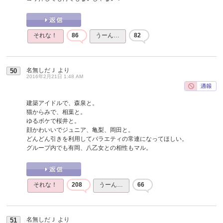
それな！
86
うーん…
82
名無しだＪ
より
50
2016年2月21日 1:48 AM
建築アイドルで、森泉と。
猫からみで、相葉と。
ゆるボケで桜井と。
顔かわいいでジュニア、亀梨、岡田と。
どんどん引きを利用してバラエティの常連になってほしい。
グループ内でも有岡、八乙女との相性もマル。
それな！
208
うーん…
66
名無しだＪ
より
51