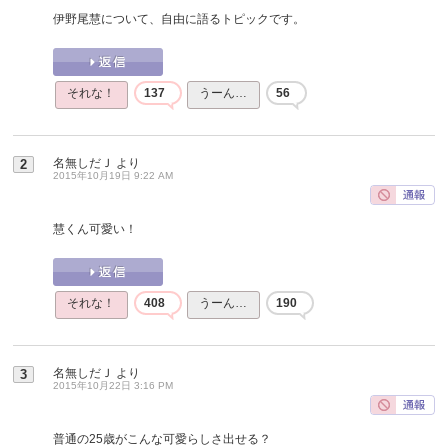
伊野尾慧について、自由に語るトピックです。
それな！
137
うーん…
56
名無しだＪ
より
2
2015年10月19日 9:22 AM
慧くん可愛い！
それな！
408
うーん…
190
名無しだＪ
より
3
2015年10月22日 3:16 PM
普通の25歳がこんな可愛らしさ出せる？