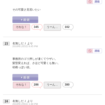
その可愛さ見習いたい
それな！
345
うーん…
102
名無しだＪ
より
23
2016年1月5日 8:45 PM
事務所のゴリ押しが凄くてウザい。
髪型変えれば、さほど可愛くも無い。
幼稚っぽい頭。
それな！
286
うーん…
380
名無しだＪ
より
24
2016年1月6日 1:49 PM