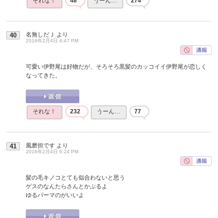
それな！
48
うーん…
274
名無しだＪ
より
40
2016年2月4日 4:47 PM
可愛い伊野尾は好物だが、そろそろ黒髪のカッコイイ伊野尾が恋しく
なってきた。
それな！
232
うーん…
77
風磨担です
より
41
2016年2月4日 6:24 PM
髪の毛キノコとても似合わないと思う
ゲスのなんたらさんとかぶるよ
ゆるパーマのがいいよ