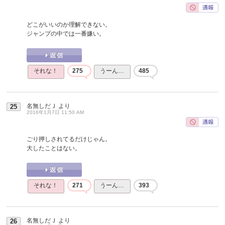
どこがいいのか理解できない。
ジャンプの中では一番嫌い。
それな！
275
うーん…
485
名無しだＪ
より
25
2016年1月7日 11:50 AM
ごり押しされてるだけじゃん。
大したことはない。
それな！
271
うーん…
393
名無しだＪ
より
26