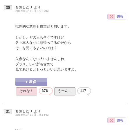
名無しだＪ
より
30
2016年1月18日 1:22 AM
批判的な意見も貴重だと思います。
しかし、どの人もそうですけど
各々本人なりに頑張ってるのだから
そこを見てもよいのでは？
欠点なんてない人いませんしね。
プラス、いい所も含めて
見てあげるともっといいと思いますよ。
それな！
376
うーん…
117
名無しだＪ
より
31
2016年1月18日 7:54 PM