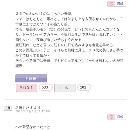
２５でかわいい！のはじっさい奇跡。
ジャニはもともと、素材としては並より上を入所させてんだから、二
十歳位まではカワイイの当たり前。
でも、成長ホルモン（笑）の関係で、どうしてもだんだんゴツくな
り、ドーランやヘアカラー、不規則な生活で見た目も荒れていく・・
酒やタバコ、夜遊び激しい子もすぐわかる。
腹筋割れ、などど言って筋トレに打ち込みすぎも老化を早める・・・
この伊野尾という子は、それらと無縁に見え、１０代の美しさが手つ
かずで残ってる気が・・
そういう意味では奇跡。でもビジュアルだけじゃ生き残れないのが芸
能界。
それな！
533
うーん…
101
名無しだＪ
より
18
2015年12月3日 12:42 PM
ハゲ疑惑なかったっけ