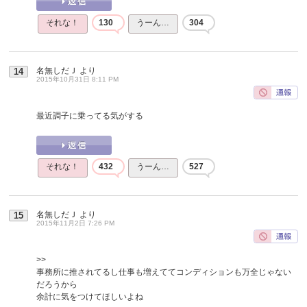
それな！
130
うーん…
304
名無しだＪ
より
14
2015年10月31日 8:11 PM
最近調子に乗ってる気がする
それな！
432
うーん…
527
名無しだＪ
より
15
2015年11月2日 7:26 PM
>>
事務所に推されてるし仕事も増えててコンディションも万全じゃない
だろうから
余計に気をつけてほしいよね