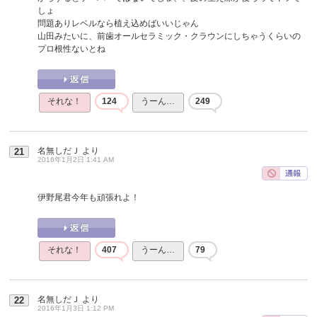
しょ
問題ありレベルなら植え込めばいいじゃん
山田みたいに、前歯オールセラミック・クラウンにしちゃうくらいの
プロ根性ないとね
それな！
124
うーん…
249
名無しだＪ
より
21
2016年1月2日 1:41 AM
伊野尾君今年も頑張れよ！
それな！
407
うーん…
79
名無しだＪ
より
22
2016年1月3日 1:12 PM