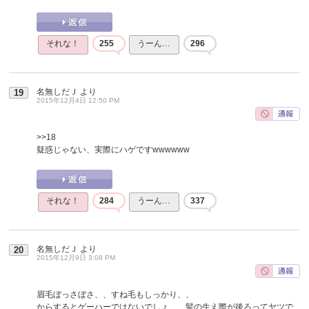
それな！
255
うーん…
296
名無しだＪ
より
19
2015年12月4日 12:50 PM
>>18
疑惑じゃない、実際にハゲですwwwwww
それな！
284
うーん…
337
名無しだＪ
より
20
2015年12月9日 3:08 PM
眉毛ぼっさぼさ、、すね毛もしっかり、、
からするとゲーハーではないでしょ、、髪の生え際が後ろってヤツで