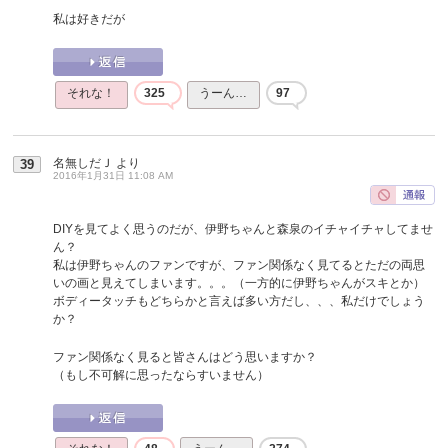
私は好きだが
それな！
325
うーん…
97
名無しだＪ
より
39
2016年1月31日 11:08 AM
DIYを見てよく思うのだが、伊野ちゃんと森泉のイチャイチャしてませ
ん？
私は伊野ちゃんのファンですが、ファン関係なく見てるとただの両思
いの画と見えてしまいます。。。（一方的に伊野ちゃんがスキとか）
ボディータッチもどちらかと言えば多い方だし、、、私だけでしょう
か？
ファン関係なく見ると皆さんはどう思いますか？
（もし不可解に思ったならすいません）