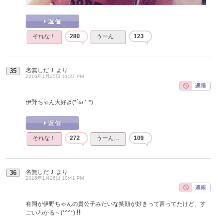
それな！
280
うーん…
123
名無しだＪ
より
35
2016年1月25日 11:27 PM
伊野ちゃん大好き(*´ω｀*)
それな！
272
うーん…
109
名無しだＪ
より
36
2016年1月26日 10:41 PM
有岡が伊野ちゃんの貴公子みたいな笑顔が好きって言ってたけど、す
ごいわかる～(*^^*)