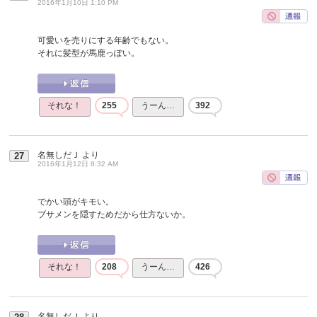
2016年1月10日 1:10 PM
可愛いを売りにする年齢でもない。
それに髪型が馬鹿っぽい。
それな！
255
うーん…
392
名無しだＪ
より
27
2016年1月12日 8:32 AM
でかい頭がキモい。
ブサメンを隠すためだから仕方ないか。
それな！
208
うーん…
426
名無しだＪ
より