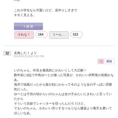
>>3
これ小学生なら可愛いけど、若作りしすぎで
キモく見える。
それな！
184
うーん…
322
名無しだＪ
より
32
2016年1月19日 5:53 PM
いのちゃん、外見を徹底的にかわいくして大正解！
数年前にd誌で中島ゆーとが撮った写真が、かわいい伊野尾の初期かな
あ。
海岸で強風だったから髪が顔にかかって今のような女の子っぽい雰囲
気だった。
ゆーとは子供の頃からいのちゃんは女の子みたいにきれいと言ってい
たから
そういう目線でシャッターを切ったんだろうけど。
でもいのちゃん、かわいい売りするつもりなら建築より毒舌を磨いて
ほしいなあ。