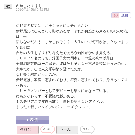
名無しだＪ
より
45
2016年2月5日 9:42 PM
伊野尾の魅力は、お子ちゃまには分からない。
伊野尾にはなんとなく影があるが、それが何処から来るものなのか彼
は一生
語らないだろう。しかしおそらく、人生の中で何回かは、立ち止まっ
て真剣に
自分の人生をギリギリ考えたであろう知性がかいま見える。
ＪＵＭＰ９名のうち、帰国子女の岡本と、中退の高木以外は
全員堀越芸能コース出身。彼はそもそもなぜ東洋高校に行ったのか。
大卒だが、なぜ人文系学部を避けたのか。
なぜ長く寡黙だったのか。
伊野尾は、家庭に恵まれており、容姿に恵まれており、身長も１７４
㎝あり、
ＪＵＭＰメンバーとしてデビューも早々にかなっている。
にもかかわらず、不思議な影がある。
ミステリアスで皮肉っぽく、自分を語らないアイドル。
まったく新しいタイプのジャニーズ タレント。
それな！
408
うーん…
123