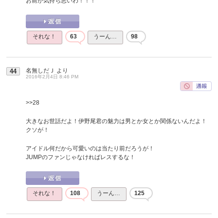
お前が気持ち悪いわ！！！
それな！
63
うーん…
98
名無しだＪ
より
44
2016年2月4日 8:46 PM
>>28
大きなお世話だよ！伊野尾君の魅力は男とか女とか関係ないんだよ！
クソが！
アイドル何だから可愛いのは当たり前だろうが！
JUMPのファンじゃなければレスするな！
それな！
108
うーん…
125