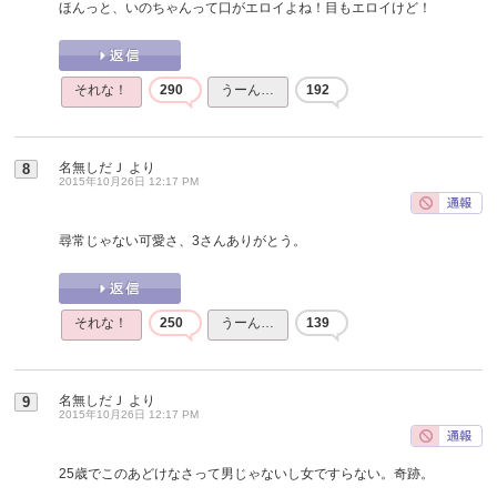
ほんっと、いのちゃんって口がエロイよね！目もエロイけど！
それな！
290
うーん…
192
名無しだＪ
より
8
2015年10月26日 12:17 PM
尋常じゃない可愛さ、3さんありがとう。
それな！
250
うーん…
139
名無しだＪ
より
9
2015年10月26日 12:17 PM
25歳でこのあどけなさって男じゃないし女ですらない。奇跡。