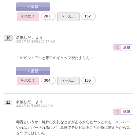
それな！
283
うーん…
152
名無しだＪ
より
10
2015年10月30日 10:17 AM
このビジュアルと毒舌のギャップがたまらん～
それな！
304
うーん…
155
名無しだＪ
より
11
2015年10月30日 3:59 PM
毒舌というか、純粋に失礼なときがあるからヒヤッとする メンバー
いればカバーされるけど、単体でテレビ出ることが急に増えたから気
をつけてほしいな