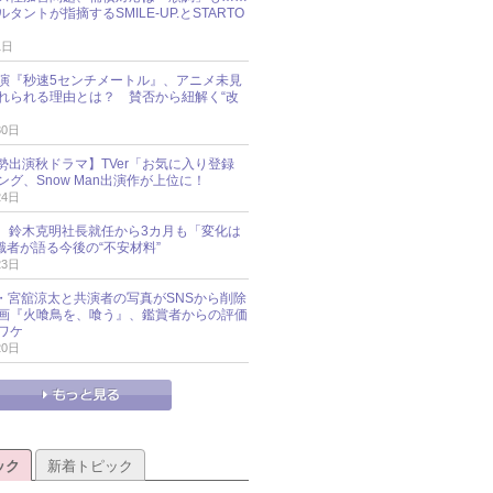
タントが指摘するSMILE-UP.とSTARTO
1日
演『秒速5センチメートル』、アニメ未見
れられる理由とは？ 賛否から紐解く“改
30日
O勢出演秋ドラマ】TVer「お気に入り登録
グ、Snow Man出演作が上位に！
24日
O社、鈴木克明社長就任から3カ月も「変化は
識者が語る今後の“不安材料”
23日
an・宮舘涼太と共演者の写真がSNSから削除
 映画『火喰鳥を、喰う』、鑑賞者からの評価
ワケ
20日
ック
新着トピック