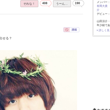
メンバー
408
190
それな！
うーん…
有岡大貴
介
デビュー：2
山田涼介
年少組で
詳しく見
出せる？