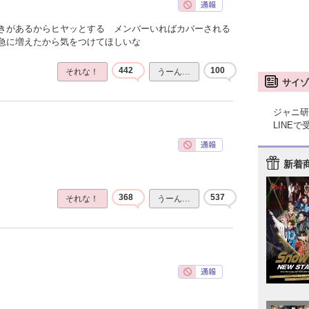
きがあるからヒヤッとする メンバーいればカバーされる
急に増えたから気をつけてほしいな
442
100
それな！
うーん…
サイゾ
ジャニ研
LINE
新着
368
537
それな！
うーん…