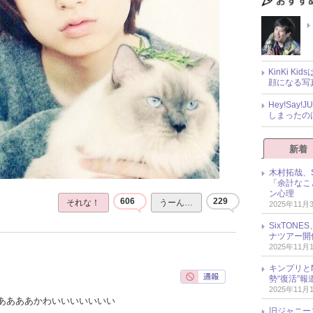
KinKi K
顔になる写
Hey!Sa
しまったの
新着
木村拓哉、S
「余計なこ
ン心理
606
229
それな！
うーん…
2025年11月
SixTO
ナツアー開
2025年11月
キンプリとN
勢“復活”
2025年11月
ああああかわいいいいいいい
旧ジャニー