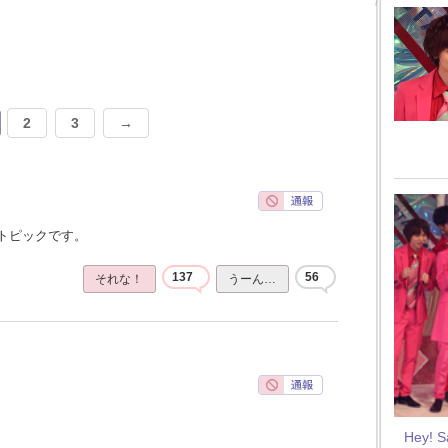
2
3
→
トピックです。
137
56
それな！
うーん…
Hey! 