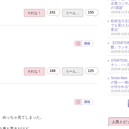
企業コンサル
の“課題”
2025年11月
241
155
それな！
うーん…
松村北斗主
でも受け入
変点”
2025年10月
【START
数」ランキン
2025年10月
START
ナシ」── 
2025年10月
188
125
それな！
うーん…
Snow M
の怪 ──
が分かれる
2025年10月
、めっちゃ見てしまった。
人気トピ
う事も驚きだけど、