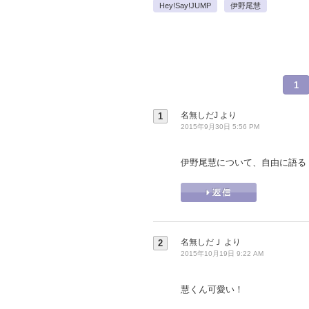
Hey!Say!JUMP
伊野尾慧
1
名無しだJ
より
1
2015年9月30日 5:56 PM
伊野尾慧について、自由に語る
名無しだＪ
より
2
2015年10月19日 9:22 AM
慧くん可愛い！