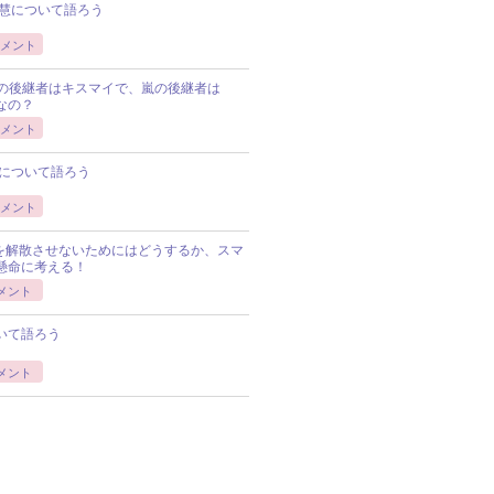
慧について語ろう
メント
Pの後継者はキスマイで、嵐の後継者は
Pなの？
メント
について語ろう
メント
Pを解散させないためにはどうするか、スマ
懸命に考える！
メント
いて語ろう
メント