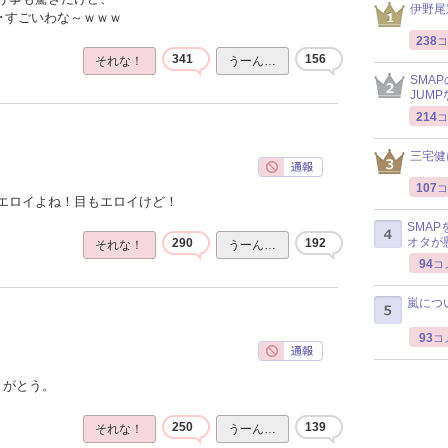
伊野尾
･･すごいわな～ｗｗｗ
238
コ
341
156
それな！
うーん…
SMA
JUM
214
コ
三宅健
107
コ
エロイよね！目もエロイけど！
SMA
オタが
290
192
それな！
うーん…
94
コ
嵐につ
93
コ
りがとう。
250
139
それな！
うーん…