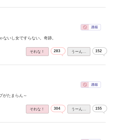
じゃないし女ですらない。奇跡。
283
152
それな！
うーん…
プがたまらん～
304
155
それな！
うーん…