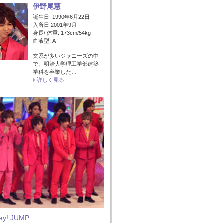
伊野尾慧
誕生日: 1990年6月22日
入所日:2001年9月
身長/ 体重: 173cm/54kg
血液型: A
文系が多いジャニーズの中
で、明治大学理工学部建築
学科を卒業した…
詳しく見る
Say! JUMP