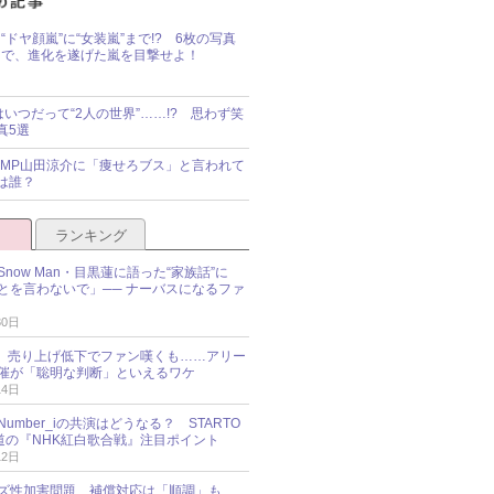
“ドヤ顔嵐”に“女装嵐”まで!? 6枚の写真
で、進化を遂げた嵐を目撃せよ！
idsはいつだって“2人の世界”……!? 思わず笑
真5選
y!JUMP山田涼介に「痩せろブス」と言われて
は誰？
ランキング
now Man・目黒蓮に語った“家族話”に
とを言わないで」── ナーバスになるファ
30日
NES、売り上げ低下でファン嘆くも……アリー
催が「聡明な判断」といえるワケ
14日
umber_iの共演はどうなる？ STARTO
報道の『NHK紅白歌合戦』注目ポイント
12日
ズ性加害問題、補償対応は「順調」も……