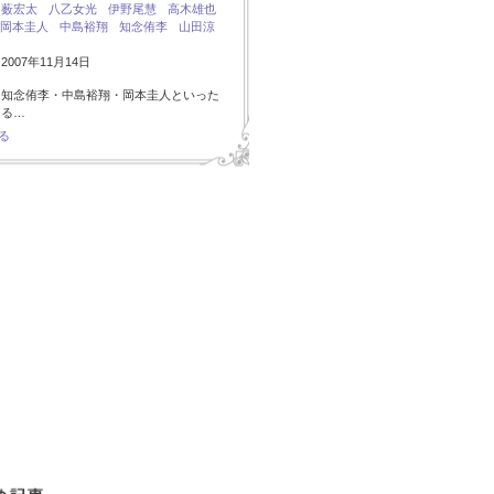
：
薮宏太
八乙女光
伊野尾慧
高木雄也
岡本圭人
中島裕翔
知念侑李
山田涼
007年11月14日
・知念侑李・中島裕翔・岡本圭人といった
ある…
る