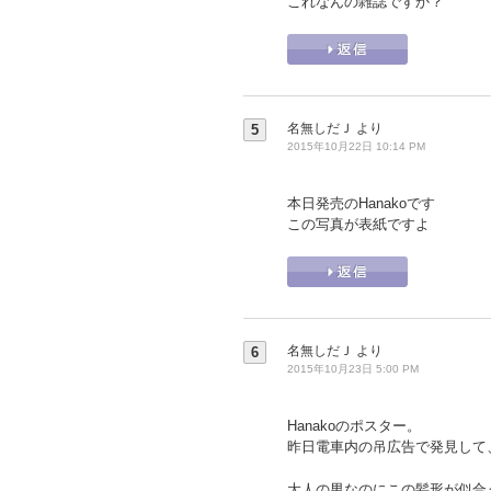
これなんの雑誌ですか？
名無しだＪ
より
5
2015年10月22日 10:14 PM
本日発売のHanakoです
この写真が表紙ですよ
名無しだＪ
より
6
2015年10月23日 5:00 PM
Hanakoのポスター。
昨日電車内の吊広告で発見して
大人の男なのにこの髪形が似合